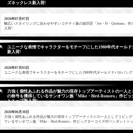
ズネックレス新入荷!
2026年07月07日
幅広いスタイリングに合わせやすいコチティ族の故巨匠「Joe・H・Quintana
入荷!
ユニークな表情でキャラクターをモチーフにした1980年代オール
新入荷!
2026年07月03日
ユニークな表情でキャラクターをモチーフにした1980年代オールドナバホバング
力強く個性あふれる作品が魅力の現存トップアーティストの一人と
の称号を獲得しているサンオワン族「Mike・Bird-Romero」作
トトップ新入荷!
2026年06月30日
力強く個性あふれる作品が魅力の現存トップアーティストの一人としてリビング
ているサンオワン族「Mike・Bird-Romero」作ビッグターコイズ付ペンダントト