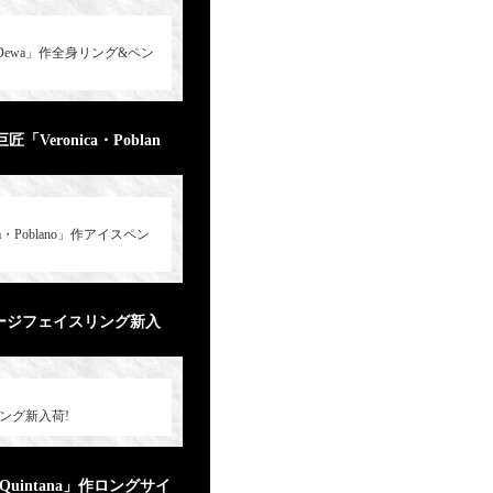
ewa」作全身リング&ペン
ronica・Poblan
Poblano」作アイスペン
作ラージフェイスリング新入
リング新入荷!
intana」作ロングサイ