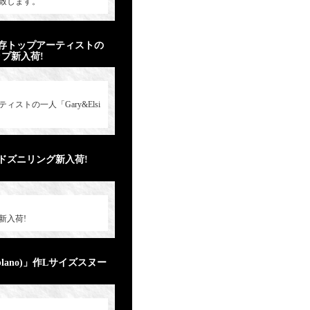
致します。
存トップアーティストの
ップ新入荷!
トの一人「Gary&Elsi
ドズニリング新入荷!
新入荷!
blano)」作Lサイズスヌー