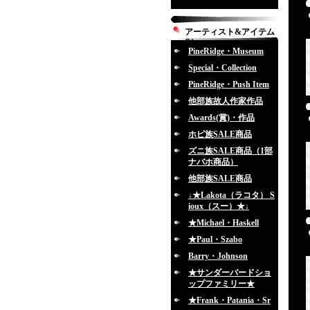
アーティスト&アイテム
別
PineRidge・Museum
Special・Collection
PineRidge・Push Item
他部族故人作家作品
Awards(賞)・作品
ホピ族SALE商品
ズニ族SALE商品（1部
ナバホ商品）
他部族SALE商品
↓★Lakota（ラコタ） S
ioux（スー）★↓
★Michael・Haskell
★Paul・Szabo
Barry・Johnson
★サンダーバードショ
ップファミリー★
★Frank・Patania・Sr