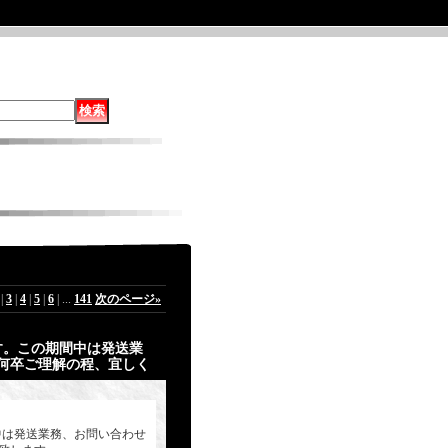
|
3
|
4
|
5
|
6
|
...
141
次のページ
»
ます。この期間中は発送業
何卒ご理解の程、宜しく
間中は発送業務、お問い合わせ