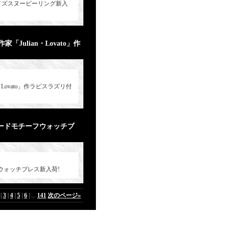
作Sサイズスヌーピーリング新入
ulian・Lovato」作
ovato」作ラピスラズリ付
ードモチーフウォッチブ
ウォッチブレス新入荷!
|
3
|
4
|
5
|
6
|
...
141
次のページ
»