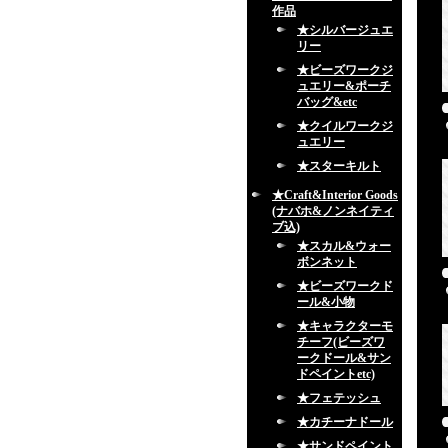
作品
★シルバージュエ
リー
★ビーズワークジ
ュエリー&ポーチ
バッグ&etc
★クイルワークジ
ュエリー
★スターキルト
★Craft&Interior Goods
(ナバホ&ノンネイティ
ブ込)
★スカル&ウォー
ボンネット
★ビーズワークド
ール&小物
★キャラクターモ
チーフ(ビーズワ
ークドール&サン
ドペイントetc)
★フェテッシュ
★カチーナドール
★サンドペイント