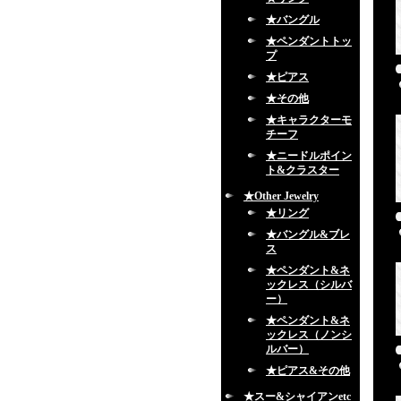
★バングル
★ペンダントトッ
プ
★ピアス
★その他
★キャラクターモ
チーフ
★ニードルポイン
ト&クラスター
★Other Jewelry
★リング
★バングル&ブレ
ス
★ペンダント&ネ
ックレス（シルバ
ー）
★ペンダント&ネ
ックレス（ノンシ
ルバー）
★ピアス&その他
★スー&シャイアンetc