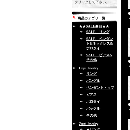
クリックして下さい。
商品カテゴリ一覧
★★SALE商品★★
SALE リング
SALE ペンダン
ト&ネックレス&
ボロタイ
SALE ピアス&
その他
Hopi Jewelry
リング
バングル
ペンダントトップ
ピアス
ボロタイ
バックル
その他
Zuni Jewelry
★リング