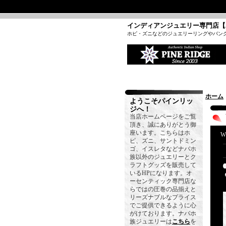
インディアンジュエリー専門店【
ホピ・ズニなどのジュエリーリングやバン
ホーム
ようこそパインリッ
ジへ！
当店ホームページをご覧
頂き、誠にありがとう御
座います。こちらはホ
W
ピ、ズニ、サントドミン
ゴ、イスレタなどナバホ
族以外のジュエリーとク
ラフトグッズを販売して
いるHPになります。オ
ーセンティック専門店な
らではの圧巻の品揃えと
リーズナブルなプライス
でご提供できるように心
がけております。ナバホ
族ジュエリーは
こちら
を