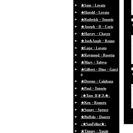
★Sam・Lovato
★Harold・Lovato
★Roderick・Tenorio
★Joseph・D・Coriz
★Harvey・Chavez
★Joe&Angle・Reano
★Lupe・Lovato
★Raymond・Rosetta
★Mary・Tafoya
★Gilbert・Dino・Garci
a
★Dorene・Calabaza
★Paul・Tenorio
↓★Taos タオス★↓
★Ken・Romero
★Sonny・Spruce
★Buffalo・Dancer
↓★SanFelipe★↓
★Timmy・Yazzie