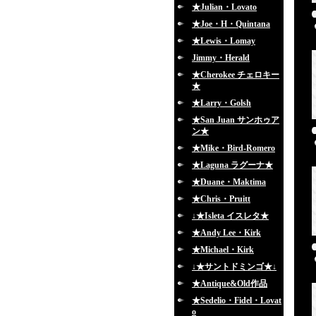
★Julian・Lovato
★Joe・H・Quintana
★Lewis・Lomay
Jimmy・Herald
★Cherokee チェロキー
★
★Larry・Golsh
★San Juan サンホゥア
ン★
★Mike・Bird-Romero
★Laguna ラグーナ★
★Duane・Maktima
★Chris・Pruitt
↓★Isleta イスレタ★
★Andy Lee・Kirk
★Michael・Kirk
↓★サントドミンゴ★↓
★Antique&Old作品
★Sedelio・Fidel・Lovat
o