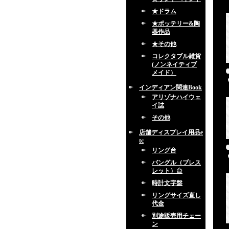
★ドラム
★ポッテリー&陶
器作品
★その他
コレクタブル雑貨
(ノンネイティブ
メイド）
インディアン関連Book
アリゾナハイウェ
イ誌
その他
店舗ディスプレイ用品e
tc
リング台
バングル（ブレス
レット）台
時計文字盤
リングサイズ直し
代金
別途販売用チェー
ン