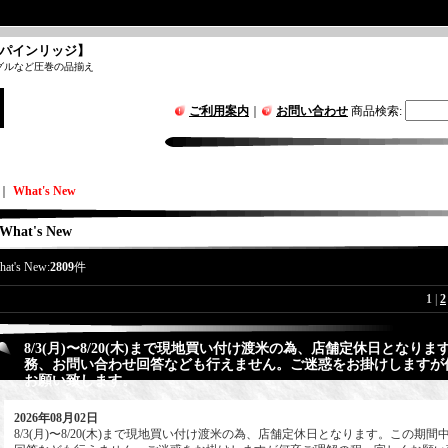
パインリッジ】
グルなど圧巻の品揃え
ご利用案内
｜
お問い合わせ
商品検索
:
｜
What's New
What's New
hat's New:
2809
件
1
|
2
8/3(月)〜8/20(木)まで現地買い付け渡米の為、店舗定休日となり
務、お問い合わせ回答なども行えません。ご迷惑をお掛けしますが
お願い致します。
2026年08月02日
8/3(月)〜8/20(木)まで現地買い付け渡米の為、店舗定休日となります。この期