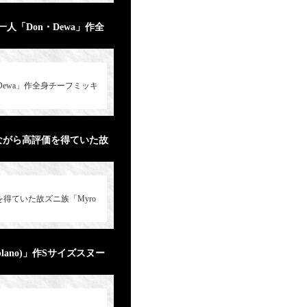
「Don・Dewa」作全
ewa」作全身チーフミッキ
ながら高評価を得ていた故
得ていた故ズニ族「Myro
blano)」作Sサイズスヌー