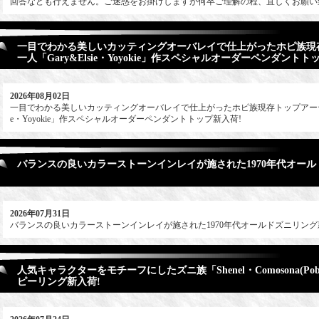
回答なども行えません。ご迷惑をお掛けしますが何卒ご理解の程、宜しくお願い
一目でわかる美しいカッティングオーバレイで仕上がったホピ族現
一人「Gary&Elsie・Yoyokie」作スペシャルオーダーペンダントト
2026年08月02日
一目でわかる美しいカッティングオーバレイで仕上がったホピ族現存トップアーティス
e・Yoyokie」作スペシャルオーダーペンダントトップ新入荷!
バランスの良いカラーストーンインレイが施された1970年代オール
2026年07月31日
バランスの良いカラーストーンインレイが施された1970年代オールドズニリング
人気キャラクターをモチーフにしたズニ族「Shenel・Comosona(Po
ピーリング新入荷!