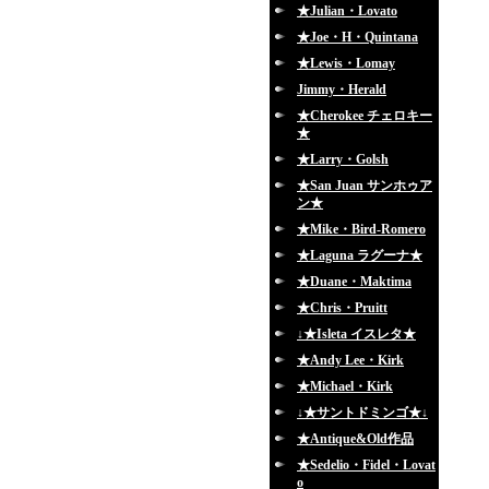
★Julian・Lovato
★Joe・H・Quintana
★Lewis・Lomay
Jimmy・Herald
★Cherokee チェロキー
★
★Larry・Golsh
★San Juan サンホゥア
ン★
★Mike・Bird-Romero
★Laguna ラグーナ★
★Duane・Maktima
★Chris・Pruitt
↓★Isleta イスレタ★
★Andy Lee・Kirk
★Michael・Kirk
↓★サントドミンゴ★↓
★Antique&Old作品
★Sedelio・Fidel・Lovat
o