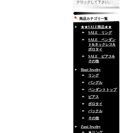
クリックして下さい。
商品カテゴリ一覧
★★SALE商品★★
SALE リング
SALE ペンダン
ト&ネックレス&
ボロタイ
SALE ピアス&
その他
Hopi Jewelry
リング
バングル
ペンダントトップ
ピアス
ボロタイ
バックル
その他
Zuni Jewelry
★リング