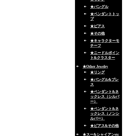
★バングル
★ペンダントトッ
プ
★ピアス
★その他
★キャラクターモ
チーフ
★ニードルポイン
ト&クラスター
★Other Jewelry
★リング
★バングル&ブレ
ス
★ペンダント&ネ
ックレス（シルバ
ー）
★ペンダント&ネ
ックレス（ノンシ
ルバー）
★ピアス&その他
★スー&シャイアンetc