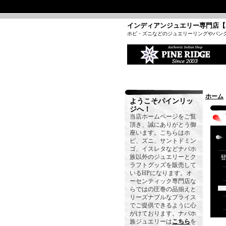
インディアンジュエリー専門店【
ホピ・ズニなどのジュエリーリングやバン
ホーム
ようこそパインリッ
ジへ！
当店ホームページをご覧
頂き、誠にありがとう御
座います。こちらはホ
ピ、ズニ、サントドミン
ゴ、イスレタなどナバホ
族以外のジュエリーとク
ラフトグッズを販売して
いるHPになります。オ
ーセンティック専門店な
らではの圧巻の品揃えと
リーズナブルなプライス
でご提供できるように心
がけております。ナバホ
族ジュエリーは
こちら
を