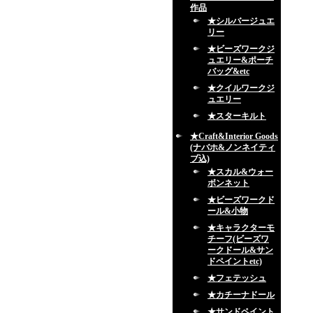
作品
★シルバージュエ
リー
★ビーズワークジ
ュエリー&ポーチ
バッグ&etc
★クイルワークジ
ュエリー
★スターキルト
★Craft&Interior Goods
(ナバホ&ノンネイティ
ブ込)
★スカル&ウォー
ボンネット
★ビーズワークド
ール&小物
★キャラクターモ
チーフ(ビーズワ
ークドール&サン
ドペイントetc)
★フェテッシュ
★カチーナドール
★サンドペイント