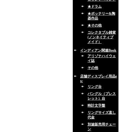
★ドラム
★ポッテリー&陶
器作品
★その他
コレクタブル雑貨
(ノンネイティブ
メイド）
インディアン関連Book
アリゾナハイウェ
イ誌
その他
店舗ディスプレイ用品e
tc
リング台
バングル（ブレス
レット）台
時計文字盤
リングサイズ直し
代金
別途販売用チェー
ン