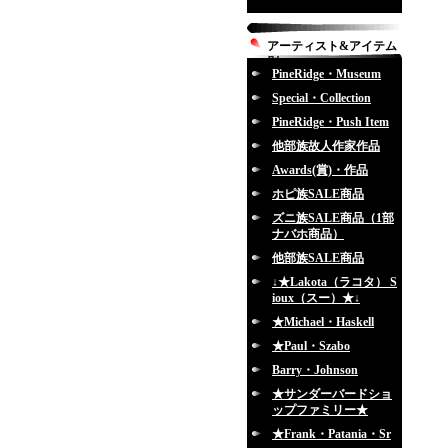
アーティスト&アイテム
別
PineRidge・Museum
Special・Collection
PineRidge・Push Item
他部族故人作家作品
Awards(賞)・作品
ホピ族SALE商品
ズニ族SALE商品（1部
ナバホ商品）
他部族SALE商品
↓★Lakota（ラコタ） S
ioux（スー）★↓
★Michael・Haskell
★Paul・Szabo
Barry・Johnson
★サンダーバードショ
ップファミリー★
★Frank・Patania・Sr