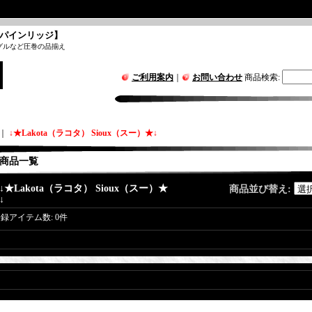
パインリッジ】
グルなど圧巻の品揃え
ご利用案内
｜
お問い合わせ
商品検索
:
｜
↓★Lakota（ラコタ） Sioux（スー）★↓
商品一覧
↓★Lakota（ラコタ） Sioux（スー）★
商品並び替え
:
↓
登録アイテム数
:
0件