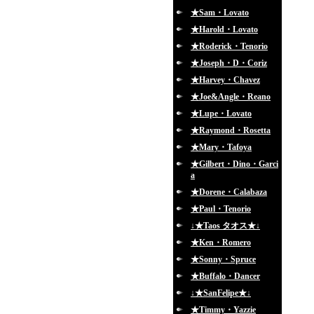
★Sam・Lovato
★Harold・Lovato
★Roderick・Tenorio
★Joseph・D・Coriz
★Harvey・Chavez
★Joe&Angle・Reano
★Lupe・Lovato
★Raymond・Rosetta
★Mary・Tafoya
★Gilbert・Dino・Garci
a
★Dorene・Calabaza
★Paul・Tenorio
↓★Taos タオス★↓
★Ken・Romero
★Sonny・Spruce
★Buffalo・Dancer
↓★SanFelipe★↓
★Timmy・Yazzie