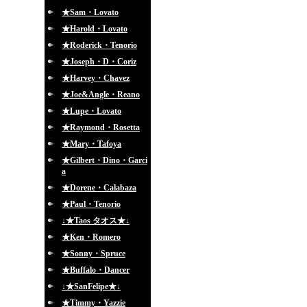
★Sam・Lovato
★Harold・Lovato
★Roderick・Tenorio
★Joseph・D・Coriz
★Harvey・Chavez
★Joe&Angle・Reano
★Lupe・Lovato
★Raymond・Rosetta
★Mary・Tafoya
★Gilbert・Dino・Garci
a
★Dorene・Calabaza
★Paul・Tenorio
↓★Taos タオス★↓
★Ken・Romero
★Sonny・Spruce
★Buffalo・Dancer
↓★SanFelipe★↓
★Timmy・Yazzie