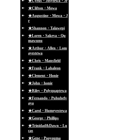
★Cyrus・Josytewa・Jr
★Clifton・Mowa
★Augustine・Mowa・J
r
★Shannon・Talawepi
★Loren・Sakeva・Qu
mawunu
★Arthur・Allen・Lom
ayestewa
★Chris・Mansfield
★Frank・Lahaleon
★Clement・Honie
★John・honie
★Riley・Polyquaptewa
★Fernando・Puhuhefv
aya
★Carol・Humeyestewa
★George・Phillips
★Trinidad&Dawn・Lu
cas
★Gene・Pooyouma