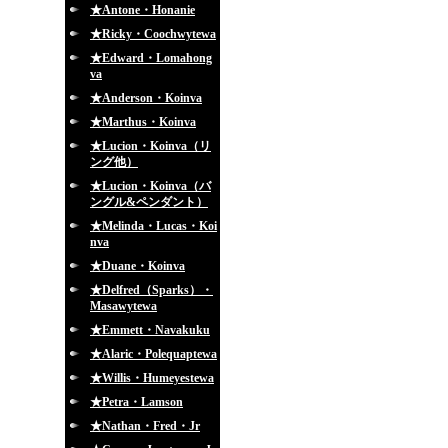
★Antone・Honanie
★Ricky・Coochwytewa
★Edward・Lomahong
va
★Anderson・Koinva
★Marthus・Koinva
★Lucion・Koinva（リ
ング他）
★Lucion・Koinva（バ
ングル&ペンダント）
★Melinda・Lucas・Koi
nva
★Duane・Koinva
★Delfred（Sparks）・
Masawytewa
★Emmett・Navakuku
★Alaric・Polequaptewa
★Willis・Humeyestewa
★Petra・Lamson
★Nathan・Fred・Jr