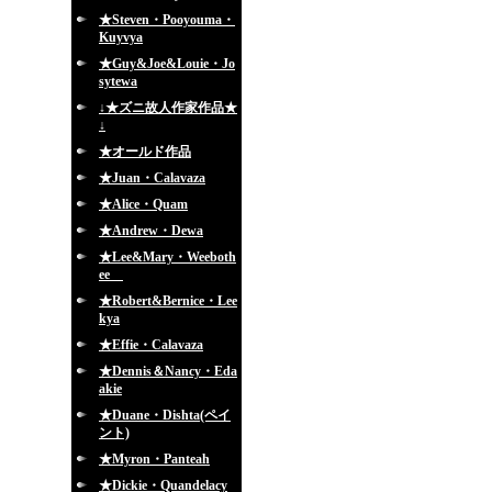
★Steven・Pooyouma・
Kuyvya
★Guy&Joe&Louie・Jo
sytewa
↓★ズニ故人作家作品★
↓
★オールド作品
★Juan・Calavaza
★Alice・Quam
★Andrew・Dewa
★Lee&Mary・Weeboth
ee
★Robert&Bernice・Lee
kya
★Effie・Calavaza
★Dennis＆Nancy・Eda
akie
★Duane・Dishta(ペイ
ント)
★Myron・Panteah
★Dickie・Quandelacy