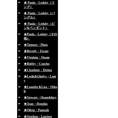
★ Paula・Leekity（リ
ング）
★ Paula・Leekity（バ
ングル）
★ Paula・Leekity（ピ
ン&ペンダント）
★Paula・Leekity（その
他）
★Tamara・Pinto
★Beverly・Etsate
★Virginia・Quam
★Bobby・Concho
★Charlotte・Dishta
★Leslie&Gladys・Lam
y
★Leander＆Lisa・Otho
le
★Stewart・Quandelacy
★Joan・Douglas
★Olivia・Panteah
★Stephen・Lonjose