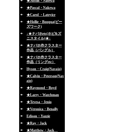
★Justin・Natewa
★Pascal・Nakewa
★Carol ・Lateyice
★Hollie・Booqua(ビー
ズワーク)
↓★ナバホetc(ホピ&ズ
ニスタイル)★↓
★ナバホ作クラスター
作品（バングル）
★ナバホ作クラスター
作品（リングetc）
Hyson・Craig(Navajo)
★Calvin・Peterson(Nav
ajo)
★Raymond・Boyd
★Larry・Watchman
★Tevesa・Jenio
★Veronica・Benally
Edison・Yazzie
★Ray・Jack
★Matthew・Jack