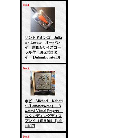
No.1
サントドミンゴ Julia
n・Lovato オーバレ
イ 超BIGサイズコー
ラル付 BIGボロタ
イ
[JulianLovato13]
No.2
ホピ Michael・Kaboti
e（Lomawywesa） A
watovi Visual Prayers
スタンディングディス
プレイ（置き物）
[kab
otie17]
No.3