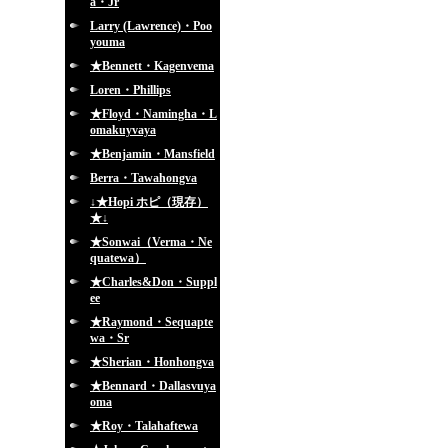
a・Jr
Larry (Lawrence)・Poo
youma
★Bennett・Kagenvema
Loren・Phillips
★Floyd・Namingha・L
omakuyvaya
★Benjamin・Mansfield
Berra・Tawahongva
↓★Hopi ホピ（現存）
★↓
★Sonwai（Verma・Ne
quatewa）
★Charles&Don・Suppl
ee
★Raymond・Sequapte
wa・Sr
★Sherian・Honhongva
★Bennard・Dallasvuya
oma
★Roy・Talahaftewa