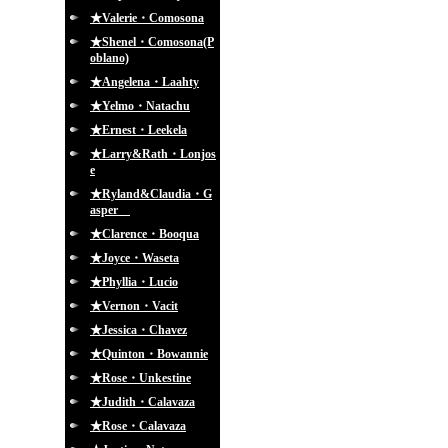
★Valerie・Comosona
★Shenel・Comosona(P
oblano)
★Angelena・Laahty
★Yelmo・Natachu
★Ernest・Leekela
★Larry&Rath・Lonjos
e
★Ryland&Claudia・G
asper
★Clarence・Booqua
★Joyce・Waseta
★Phyllia・Lucio
★Vernon・Vacit
★Jessica・Chavez
★Quinton・Bowannie
★Rose・Unkestine
★Judith・Calavaza
★Rose・Calavaza