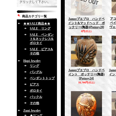
クリックして下さい。
商品カテゴリ一覧
ア
Jamezプエブロ ハンドペ
ペ
イント&マッドヘッド ポ
★★SALE商品★★
ヴェ
ッテリー(陶器)
[Pottery28]
SALE リング
0円
(税込)
SALE ペンダン
ト&ネックレス&
ボロタイ
SALE ピアス&
その他
Hopi Jewelry
リング
Jamezプエブロ ハンドペ
Ja
バングル
イント ポッテリー(陶器)
イン
ペンダントトップ
[Pottery24]
18,700円
(税込)
ピアス
ボロタイ
バックル
その他
Zuni Jewelry
★リング