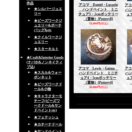
作品
アコマ Daniel・Lucario
アコ
★シルバージュエ
ハンドペイント ミニ
ハ
リー
チュア5・2cmポッテリー
ュ
（置物）
[Pottery8]
★ビーズワークジ
33,000円
(税込)
ュエリー&ポーチ
バッグ&etc
★クイルワークジ
ュエリー
★スターキルト
★Craft&Interior Goods
(ナバホ&ノンネイティ
ブ込)
アコマ Lewis・Garua
アコ
★スカル&ウォー
ハンドペイント ミニチ
ハ
ボンネット
ュア4・5cmポッテリー
ュ
（置物）
[Pottery4]
★ビーズワークド
30,800円
(税込)
ール&小物
★キャラクターモ
チーフ(ビーズワ
ークドール&サン
ドペイントetc)
★フェテッシュ
★カチーナドール
★サンドペイント