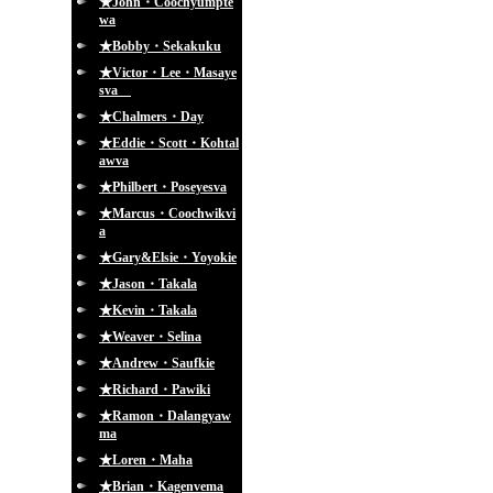
★John・Coochyumpte
wa
★Bobby・Sekakuku
★Victor・Lee・Masaye
sva
★Chalmers・Day
★Eddie・Scott・Kohtal
awva
★Philbert・Poseyesva
★Marcus・Coochwikvi
a
★Gary&Elsie・Yoyokie
★Jason・Takala
★Kevin・Takala
★Weaver・Selina
★Andrew・Saufkie
★Richard・Pawiki
★Ramon・Dalangyaw
ma
★Loren・Maha
★Brian・Kagenvema