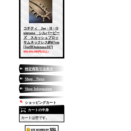
コチティ Joe・H・Q
uintana シルバービー
ズ スカッシュブロッ
サムネックレス約67cm
[JoeHQuintana107]
999,999,999円
(税込)
特定商取引法表示
Shop News
Shop Information
ショッピングカート
カートの中身
カートは空です。