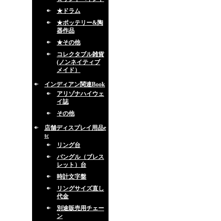
★ドラム
★ポッテリー&陶
器作品
★その他
コレクタブル雑貨
(ノンネイティブ
メイド）
インディアン関連Book
アリゾナハイウェ
イ誌
その他
店舗ディスプレイ用品e
tc
リング台
バングル（ブレス
レット）台
時計文字盤
リングサイズ直し
代金
別途販売用チェー
ン