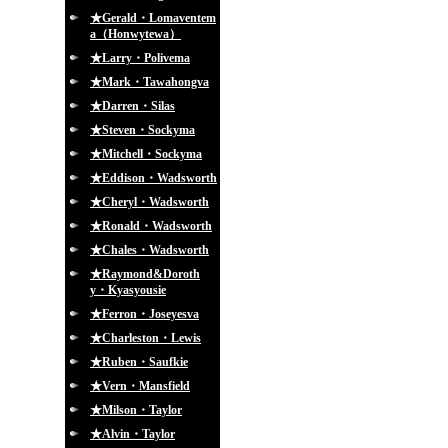
★Gerald・Lomaventem
a（Honwytewa）
★Larry・Polivema
★Mark・Tawahongva
★Darren・Silas
★Steven・Sockyma
★Mitchell・Sockyma
★Eddison・Wadsworth
★Cheryl・Wadsworth
★Ronald・Wadsworth
★Chales・Wadsworth
★Raymond&Doroth
y・Kyasyousie
★Ferron・Joseyesva
★Charleston・Lewis
★Ruben・Saufkie
★Vern・Mansfield
★Milson・Taylor
★Alvin・Taylor