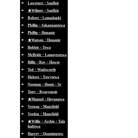
Lawrence・Saufkie
★Wilmer・Saufkie
Robert・Lomadapki
Phillip・Sekaquaptewa
Phillip・Honanie
★Watson・Honanie
Bobbie・Tewa
McBride・Lomayestewa
Billie・Ray・Hawee
Ted・Wadsworth
Hubert・Yowytewa
Norman・Honie・Sr
Tony・Kyasyousie
★Manuel・Hoyungwa
Vernon・Mansfield
Verden・Mansfield
★Willie・Archie・Tala
haftewa
Harvey・Quanimptew