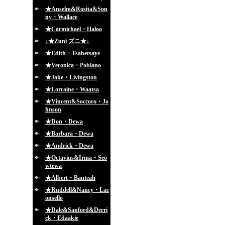
★Anselm&Rosita&Son
ny・Wallace
★Carmichael・Haloo
↓★Zuni ズニ★↓
★Edith・Tsabetsaye
★Veronica・Poblano
★Jake・Livingston
★Lorraine・Waatsa
★Vincent&Soccoro・Jo
hnson
★Don・Dewa
★Barbara・Dewa
★Andrick・Dewa
★Octavius&Irma・Seo
wtewa
★Albert・Banteah
★Ruddell&Nancy・Lac
onsello
★Dale&Sanford&Derri
ck・Edaakie