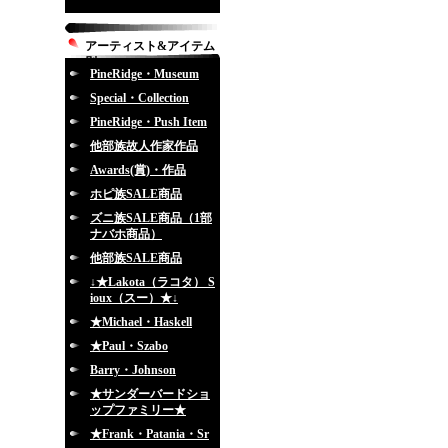
アーティスト&アイテム
別
PineRidge・Museum
Special・Collection
PineRidge・Push Item
他部族故人作家作品
Awards(賞)・作品
ホピ族SALE商品
ズニ族SALE商品（1部
ナバホ商品）
他部族SALE商品
↓★Lakota（ラコタ） S
ioux（スー）★↓
★Michael・Haskell
★Paul・Szabo
Barry・Johnson
★サンダーバードショ
ップファミリー★
★Frank・Patania・Sr