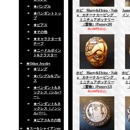
★バングル
ホピ Marty&Elvira・Nah
Ja
★ペンダントトッ
a カチーナカービング
イン
プ
ミニチュアポッテリー
（置物）
[Pottery20]
★ピアス
49,500円
(税込)
★その他
★キャラクターモ
チーフ
★ニードルポイン
ト&クラスター
★Other Jewelry
★リング
ホピ Marty&Elvira・Nah
ホピ 
★バングル&ブレ
a カチーナカービング
a 
ス
ミニチュアポッテリー
ミ
（置物）
[Pottery12]
★ペンダント&ネ
49,500円
(税込)
ックレス（シルバ
ー）
★ペンダント&ネ
ックレス（ノンシ
ルバー）
★ピアス&その他
★スー&シャイアンetc