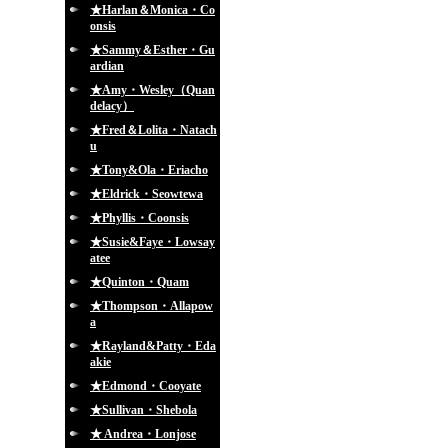
★Harlan＆Monica・Co
onsis
★Sammy＆Esther・Gu
ardian
★Amy・Wesley（Quan
delacy）
★Fred＆Lolita・Natach
u
★Tony&Ola・Eriacho
★Eldrick・Seowtewa
★Phyllis・Coonsis
★Susie&Faye・Lowsay
atee
★Quinton・Quam
★Thompson・Allapow
a
★Rayland&Patty・Eda
akie
★Edmond・Cooyate
★Sullivan・Shebola
★ Andrea・Lonjose