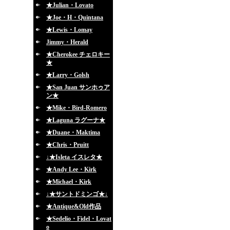
★Julian・Lovato
★Joe・H・Quintana
★Lewis・Lomay
Jimmy・Herald
★Cherokee チェロキー
★
★Larry・Golsh
★San Juan サンホゥア
ン★
★Mike・Bird-Romero
★Laguna ラグーナ★
★Duane・Maktima
★Chris・Pruitt
↓★Isleta イスレタ★
★Andy Lee・Kirk
★Michael・Kirk
↓★サントドミンゴ★↓
★Antique&Old作品
★Sedelio・Fidel・Lovat
o