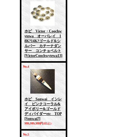
ホピ Victor・Coochw
ytewa オーバレイ 1
8K?14K?ゴールド&シ
ルバー カチーナダン
サー コンチョベルト
[VictorCoochwytewa13]
No.4
ホピ Sonwai インレ
イ ピンクコーラル&
アイボリー&ゴールド
ディバイダーetc TOP
[Sonwai7]
999,999,999円
(税込)
No.5