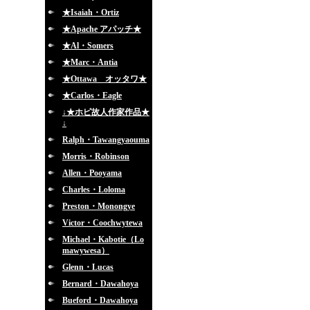
★Isaiah・Ortiz
★Apache アパッチ★
★Al・Somers
★Marc・Antia
★Ottawa オッタワ★
★Carlos・Eagle
↓★ホピ故人作家作品★
↓
Ralph・Tawangyaouma
Morris・Robinson
Allen・Pooyama
Charles・Loloma
Preston・Monongye
Victor・Coochwytewa
Michael・Kabotie（Lo
mawywesa）
Glenn・Lucas
Bernard・Dawahoya
Bueford・Dawahoya