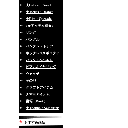
★Gilbert・Smith
★Joelias・Draper
★Rita・Quezada
↓★アイテム別★↓
リング
バングル
ペンダントトップ
ネックレス&ボロタイ
バックル&ベルト
ピアス&イヤリング
ウォッチ
その他
クラフトアイテム
チマヨアイテム
書籍（Book）
★Thanks・Soldout★
おすすめ商品