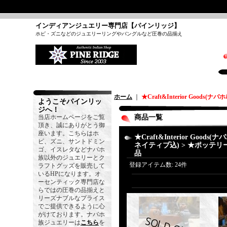
インディアンジュエリー専門店【パインリッジ】
ホピ・ズニなどのジュエリーリングやバングルなど圧巻の品揃え
ホーム
｜
★Craft&Interior Goo
ようこそパインリッ
ジへ！
当店ホームページをご覧
商品一覧
頂き、誠にありがとう御
座います。こちらはホ
★Craft&Interior Goods
ピ、ズニ、サントドミン
ネイティブ込) > ★ポッテリ
ゴ、イスレタなどナバホ
品
族以外のジュエリーとク
登録アイテム数
:
24件
ラフトグッズを販売して
いるHPになります。オ
ーセンティック専門店な
らではの圧巻の品揃えと
リーズナブルなプライス
でご提供できるように心
がけております。ナバホ
族ジュエリーは
こちら
を