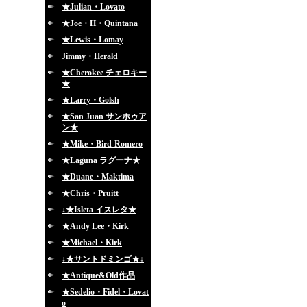
★Julian・Lovato
★Joe・H・Quintana
★Lewis・Lomay
Jimmy・Herald
★Cherokee チェロキー
★
★Larry・Golsh
★San Juan サンホゥア
ン★
★Mike・Bird-Romero
★Laguna ラグーナ★
★Duane・Maktima
★Chris・Pruitt
↓★Isleta イスレタ★
★Andy Lee・Kirk
★Michael・Kirk
↓★サントドミンゴ★↓
★Antique&Old作品
★Sedelio・Fidel・Lovat
o