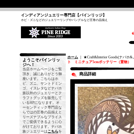
インディアンジュエリー専門店【パインリッジ】
ホピ・ズニなどのジュエリーリングやバングルなど圧巻の品揃え
ホーム
｜ ★Craft&Interior Goods(
ようこそパインリッ
ト ミニチュア5cmポッテリー（置物）
ジへ！
当店ホームページをご覧
頂き、誠にありがとう御
商品詳細
座います。こちらはホ
ピ、ズニ、サントドミン
ゴ、イスレタなどナバホ
族以外のジュエリーとク
ラフトグッズを販売して
いるHPになります。オ
ーセンティック専門店な
らではの圧巻の品揃えと
リーズナブルなプライス
でご提供できるように心
がけております。ナバホ
族ジュエリーは
こちら
を