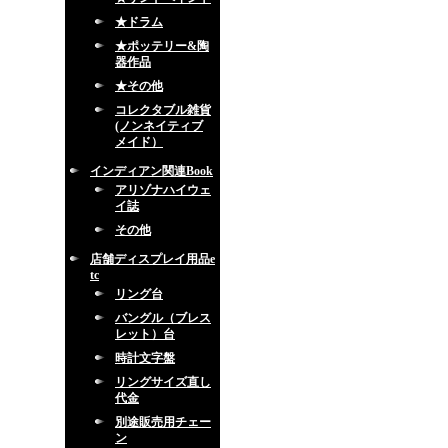
★ドラム
★ポッテリー&陶
器作品
★その他
コレクタブル雑貨
(ノンネイティブ
メイド）
インディアン関連Book
アリゾナハイウェ
イ誌
その他
店舗ディスプレイ用品e
tc
リング台
バングル（ブレス
レット）台
時計文字盤
リングサイズ直し
代金
別途販売用チェー
ン