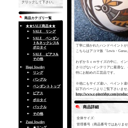
クリックして下さい。
商品カテゴリ一覧
★★SALE商品★★
SALE リング
SALE ペンダン
ト&ネックレス&
丁寧に描かれたハンドペイントが
ボロタイ
こちらはアコマ族「Lewis・Gar
SALE ピアス&
その他
わずか５ｃｍサイズの中に、イン
Hopi Jewelry
さりげないインテリアに最適な、
リング
特にお勧めの工芸品です。
バングル
※他にもサイズ違い、ペイント違
ペンダントトップ
以下のページよりご覧下さいませ
ピアス
http://www.e-pineridge.com/product
ボロタイ
バックル
商品詳細
その他
全体サイズ
:
Zuni Jewelry
管理番号（商品番号ではありませ
★リング