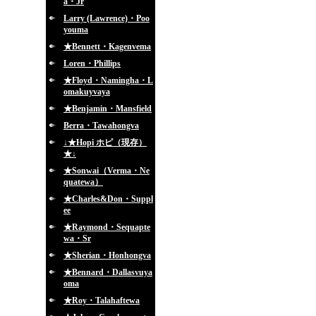
a・Jr
Larry (Lawrence)・Poo
youma
★Bennett・Kagenvema
Loren・Phillips
★Floyd・Namingha・L
omakuyvaya
★Benjamin・Mansfield
Berra・Tawahongva
↓★Hopi ホピ（現存）
★↓
★Sonwai（Verma・Ne
quatewa）
★Charles&Don・Suppl
ee
★Raymond・Sequapte
wa・Sr
★Sherian・Honhongva
★Bennard・Dallasvuya
oma
★Roy・Talahaftewa