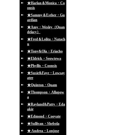
★Harlan＆Monica・Co
onsis
★Sammy＆Esther・Gu
ardian
★Amy・Wesley（Quan
delacy）
★Fred＆Lolita・Natach
u
★Tony&Ola・Eriacho
★Eldrick・Seowtewa
★Phyllis・Coonsis
★Susie&Faye・Lowsay
atee
★Quinton・Quam
★Thompson・Allapow
a
★Rayland&Patty・Eda
akie
★Edmond・Cooyate
★Sullivan・Shebola
★ Andrea・Lonjose