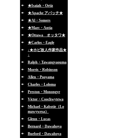
★Isaiah・Ortiz
★Apache アパッチ★
★Al・Somers
★Marc・Antia
★Ottawa オッタワ★
★Carlos・Eagle
↓★ホピ故人作家作品★
↓
Ralph・Tawangyaouma
Morris・Robinson
Allen・Pooyama
Charles・Loloma
Preston・Monongye
Victor・Coochwytewa
Michael・Kabotie（Lo
mawywesa）
Glenn・Lucas
Bernard・Dawahoya
Bueford・Dawahoya