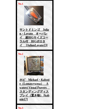
No.1
サントドミンゴ Julia
n・Lovato オーバレ
イ 超BIGサイズコー
ラル付 BIGボロタ
イ
[JulianLovato13]
No.2
ホピ Michael・Kaboti
e（Lomawywesa） A
watovi Visual Prayers
スタンディングディス
プレイ（置き物）
[kab
otie17]
No.3