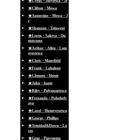
★Cyrus・Josytewa・Jr
★Clifton・Mowa
★Augustine・Mowa・J
r
★Shannon・Talawepi
★Loren・Sakeva・Qu
mawunu
★Arthur・Allen・Lom
ayestewa
★Chris・Mansfield
★Frank・Lahaleon
★Clement・Honie
★John・honie
★Riley・Polyquaptewa
★Fernando・Puhuhefv
aya
★Carol・Humeyestewa
★George・Phillips
★Trinidad&Dawn・Lu
cas
★Gene・Pooyouma