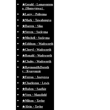
★Gerald・Lomaventem
a（Honwytewa）
★Larry・Polivema
★Mark・Tawahongva
★Darren・Silas
★Steven・Sockyma
★Mitchell・Sockyma
★Eddison・Wadsworth
★Cheryl・Wadsworth
★Ronald・Wadsworth
★Chales・Wadsworth
★Raymond&Doroth
y・Kyasyousie
★Ferron・Joseyesva
★Charleston・Lewis
★Ruben・Saufkie
★Vern・Mansfield
★Milson・Taylor
★Alvin・Taylor