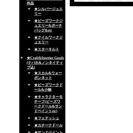
作品
★シルバージュエ
リー
★ビーズワークジ
ュエリー&ポーチ
バッグ&etc
★クイルワークジ
ュエリー
★スターキルト
★Craft&Interior Goods
(ナバホ&ノンネイティ
ブ込)
★スカル&ウォー
ボンネット
★ビーズワークド
ール&小物
★キャラクターモ
チーフ(ビーズワ
ークドール&サン
ドペイントetc)
★フェテッシュ
★カチーナドール
★サンドペイント