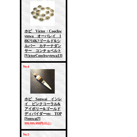
ホピ Victor・Coochw
ytewa オーバレイ 1
8K?14K?ゴールド&シ
ルバー カチーナダン
サー コンチョベルト
[VictorCoochwytewa13]
No.4
ホピ Sonwai インレ
イ ピンクコーラル&
アイボリー&ゴールド
ディバイダーetc TOP
[Sonwai7]
999,999,999円
(税込)
No.5