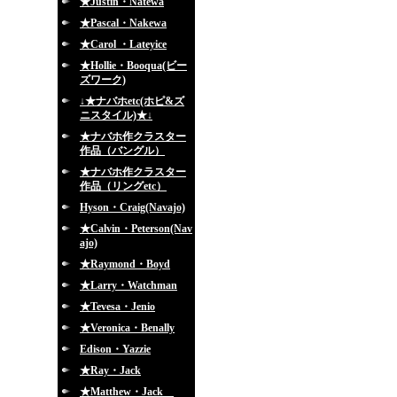
★Justin・Natewa
★Pascal・Nakewa
★Carol ・Lateyice
★Hollie・Booqua(ビー
ズワーク)
↓★ナバホetc(ホピ&ズ
ニスタイル)★↓
★ナバホ作クラスター
作品（バングル）
★ナバホ作クラスター
作品（リングetc）
Hyson・Craig(Navajo)
★Calvin・Peterson(Nav
ajo)
★Raymond・Boyd
★Larry・Watchman
★Tevesa・Jenio
★Veronica・Benally
Edison・Yazzie
★Ray・Jack
★Matthew・Jack