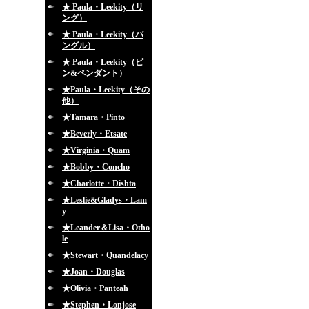
★ Paula・Leekity（リ
ング）
★ Paula・Leekity（バ
ングル）
★ Paula・Leekity（ピ
ン&ペンダント）
★Paula・Leekity（その
他）
★Tamara・Pinto
★Beverly・Etsate
★Virginia・Quam
★Bobby・Concho
★Charlotte・Dishta
★Leslie&Gladys・Lam
y
★Leander＆Lisa・Otho
le
★Stewart・Quandelacy
★Joan・Douglas
★Olivia・Panteah
★Stephen・Lonjose