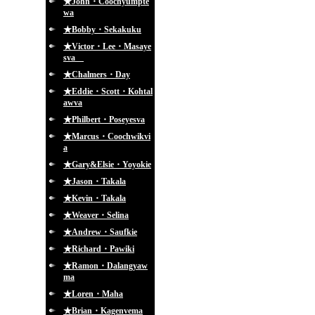
★John・Coochyumpte
wa
★Bobby・Sekakuku
★Victor・Lee・Masaye
sva
★Chalmers・Day
★Eddie・Scott・Kohtal
awva
★Philbert・Poseyesva
★Marcus・Coochwikvi
a
★Gary&Elsie・Yoyokie
★Jason・Takala
★Kevin・Takala
★Weaver・Selina
★Andrew・Saufkie
★Richard・Pawiki
★Ramon・Dalangyaw
ma
★Loren・Maha
★Brian・Kagenvema