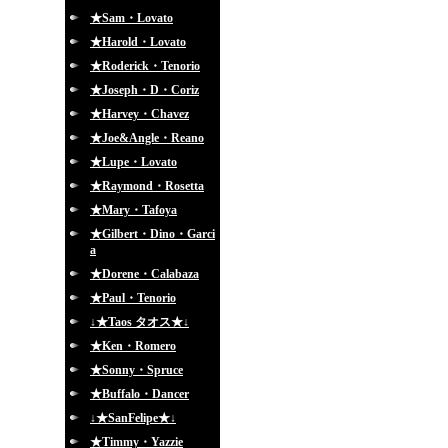
★Sam・Lovato
★Harold・Lovato
★Roderick・Tenorio
★Joseph・D・Coriz
★Harvey・Chavez
★Joe&Angle・Reano
★Lupe・Lovato
★Raymond・Rosetta
★Mary・Tafoya
★Gilbert・Dino・Garci
a
★Dorene・Calabaza
★Paul・Tenorio
↓★Taos タオス★↓
★Ken・Romero
★Sonny・Spruce
★Buffalo・Dancer
↓★SanFelipe★↓
★Timmy・Yazzie