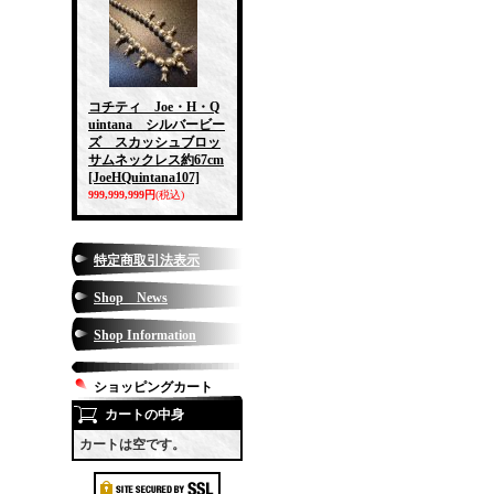
コチティ Joe・H・Q
uintana シルバービー
ズ スカッシュブロッ
サムネックレス約67cm
[JoeHQuintana107]
999,999,999円
(税込)
特定商取引法表示
Shop News
Shop Information
ショッピングカート
カートの中身
カートは空です。