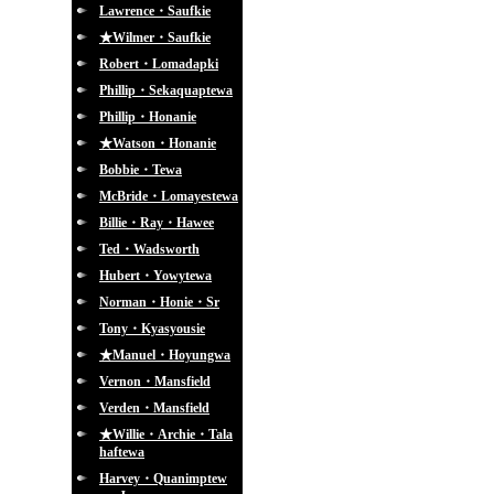
Lawrence・Saufkie
★Wilmer・Saufkie
Robert・Lomadapki
Phillip・Sekaquaptewa
Phillip・Honanie
★Watson・Honanie
Bobbie・Tewa
McBride・Lomayestewa
Billie・Ray・Hawee
Ted・Wadsworth
Hubert・Yowytewa
Norman・Honie・Sr
Tony・Kyasyousie
★Manuel・Hoyungwa
Vernon・Mansfield
Verden・Mansfield
★Willie・Archie・Tala
haftewa
Harvey・Quanimptew