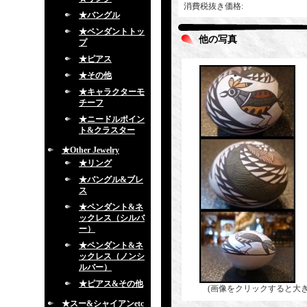
消費税抜き価格
:
★バングル
★ペンダントトッ
他の写真
プ
★ピアス
★その他
★キャラクターモ
チーフ
★ニードルポイン
ト&クラスター
★Other Jewelry
★リング
★バングル&ブレ
ス
★ペンダント&ネ
ックレス（シルバ
ー）
★ペンダント&ネ
ックレス（ノンシ
ルバー）
★ピアス&その他
(画像をクリックすると大
★スー&シャイアンetc