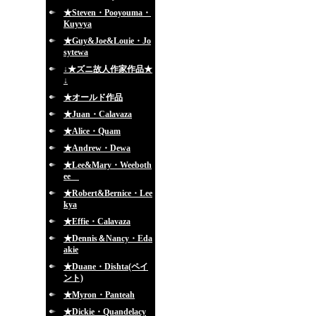
★Steven・Pooyouma・
Kuyvya
★Guy&Joe&Louie・Jo
sytewa
↓★ズニ故人作家作品★
↓
★オールド作品
★Juan・Calavaza
★Alice・Quam
★Andrew・Dewa
★Lee&Mary・Weeboth
ee
★Robert&Bernice・Lee
kya
★Effie・Calavaza
★Dennis＆Nancy・Eda
akie
★Duane・Dishta(ペイ
ント)
★Myron・Panteah
★Dickie・Quandelacy