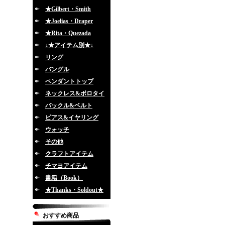
★Gilbert・Smith
★Joelias・Draper
★Rita・Quezada
↓★アイテム別★↓
リング
バングル
ペンダントトップ
ネックレス&ボロタイ
バックル&ベルト
ピアス&イヤリング
ウォッチ
その他
クラフトアイテム
チマヨアイテム
書籍（Book）
★Thanks・Soldout★
おすすめ商品