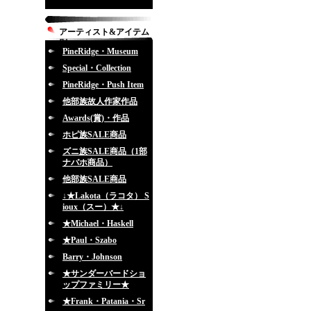
アーティスト&アイテム
別
PineRidge・Museum
Special・Collection
PineRidge・Push Item
他部族故人作家作品
Awards(賞)・作品
ホピ族SALE商品
ズニ族SALE商品（1部
ナバホ商品）
他部族SALE商品
↓★Lakota（ラコタ） S
ioux（スー）★↓
★Michael・Haskell
★Paul・Szabo
Barry・Johnson
★サンダーバードショ
ップファミリー★
★Frank・Patania・Sr