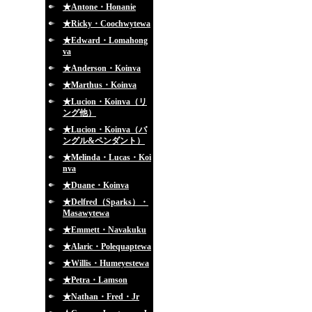
★Antone・Honanie
★Ricky・Coochwytewa
★Edward・Lomahong
va
★Anderson・Koinva
★Marthus・Koinva
★Lucion・Koinva（リ
ング他）
★Lucion・Koinva（バ
ングル&ペンダント）
★Melinda・Lucas・Koi
nva
★Duane・Koinva
★Delfred（Sparks）・
Masawytewa
★Emmett・Navakuku
★Alaric・Polequaptewa
★Willis・Humeyestewa
★Petra・Lamson
★Nathan・Fred・Jr