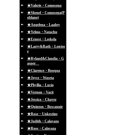
★Valerie・Comosona
★Shenel・Comosona(P
oblano)
★Angelena・Laahty
★Yelmo・Natachu
★Ernest・Leekela
★Larry&Rath・Lonjos
e
★Ryland&Claudia・G
asper
★Clarence・Booqua
★Joyce・Waseta
★Phyllia・Lucio
★Vernon・Vacit
★Jessica・Chavez
★Quinton・Bowannie
★Rose・Unkestine
★Judith・Calavaza
★Rose・Calavaza