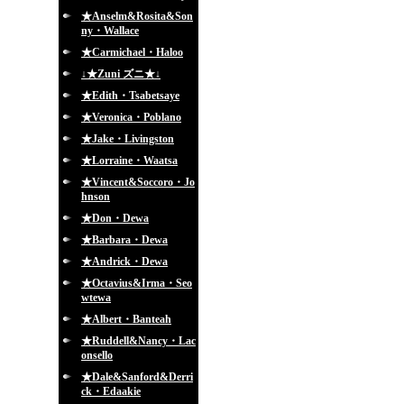
★Anselm&Rosita&Son
ny・Wallace
★Carmichael・Haloo
↓★Zuni ズニ★↓
★Edith・Tsabetsaye
★Veronica・Poblano
★Jake・Livingston
★Lorraine・Waatsa
★Vincent&Soccoro・Jo
hnson
★Don・Dewa
★Barbara・Dewa
★Andrick・Dewa
★Octavius&Irma・Seo
wtewa
★Albert・Banteah
★Ruddell&Nancy・Lac
onsello
★Dale&Sanford&Derri
ck・Edaakie