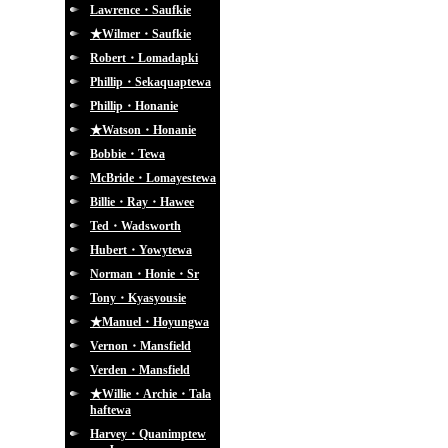
Lawrence・Saufkie
★Wilmer・Saufkie
Robert・Lomadapki
Phillip・Sekaquaptewa
Phillip・Honanie
★Watson・Honanie
Bobbie・Tewa
McBride・Lomayestewa
Billie・Ray・Hawee
Ted・Wadsworth
Hubert・Yowytewa
Norman・Honie・Sr
Tony・Kyasyousie
★Manuel・Hoyungwa
Vernon・Mansfield
Verden・Mansfield
★Willie・Archie・Tala
haftewa
Harvey・Quanimptew