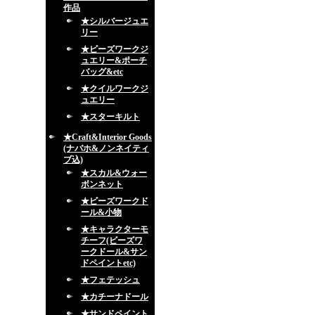
作品
★シルバージュエ
リー
★ビーズワークジ
ュエリー&ポーチ
バッグ&etc
★クイルワークジ
ュエリー
★スターキルト
★Craft&Interior Goods
(ナバホ&ノンネイティ
ブ込)
★スカル&ウォー
ボンネット
★ビーズワークド
ール&小物
★キャラクターモ
チーフ(ビーズワ
ークドール&サン
ドペイントetc)
★フェテッシュ
★カチーナドール
★サンドペイント