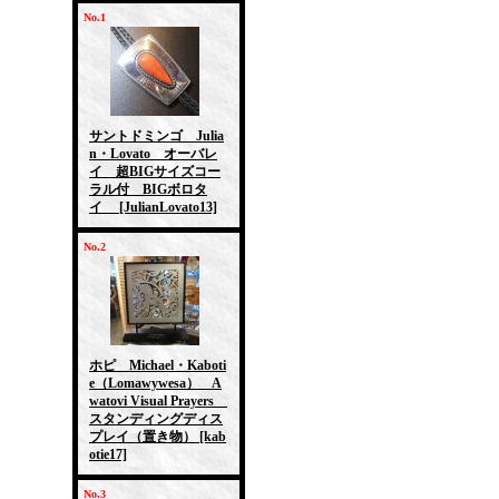
No.1
サントドミンゴ Julia
n・Lovato オーバレ
イ 超BIGサイズコー
ラル付 BIGボロタ
イ
[JulianLovato13]
No.2
ホピ Michael・Kaboti
e（Lomawywesa） A
watovi Visual Prayers
スタンディングディス
プレイ（置き物）
[kab
otie17]
No.3