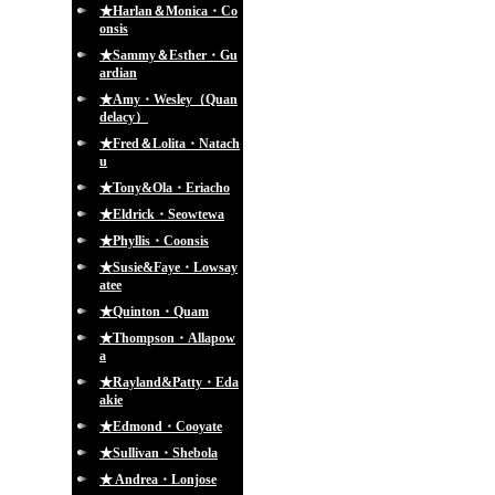
★Harlan＆Monica・Co
onsis
★Sammy＆Esther・Gu
ardian
★Amy・Wesley（Quan
delacy）
★Fred＆Lolita・Natach
u
★Tony&Ola・Eriacho
★Eldrick・Seowtewa
★Phyllis・Coonsis
★Susie&Faye・Lowsay
atee
★Quinton・Quam
★Thompson・Allapow
a
★Rayland&Patty・Eda
akie
★Edmond・Cooyate
★Sullivan・Shebola
★ Andrea・Lonjose