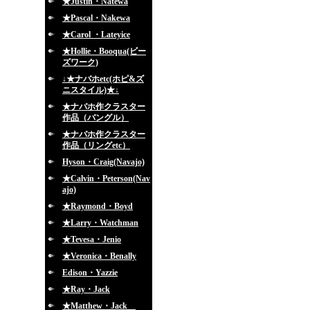
★Justin・Natewa
★Pascal・Nakewa
★Carol ・Lateyice
★Hollie・Booqua(ビー
ズワーク)
↓★ナバホetc(ホピ&ズ
ニスタイル)★↓
★ナバホ作クラスター
作品（バングル）
★ナバホ作クラスター
作品（リングetc）
Hyson・Craig(Navajo)
★Calvin・Peterson(Nav
ajo)
★Raymond・Boyd
★Larry・Watchman
★Tevesa・Jenio
★Veronica・Benally
Edison・Yazzie
★Ray・Jack
★Matthew・Jack