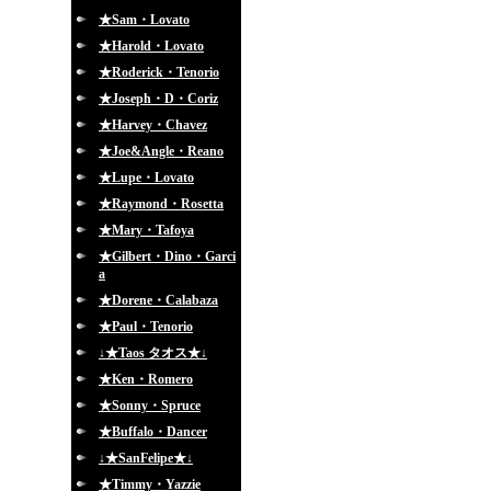
★Sam・Lovato
★Harold・Lovato
★Roderick・Tenorio
★Joseph・D・Coriz
★Harvey・Chavez
★Joe&Angle・Reano
★Lupe・Lovato
★Raymond・Rosetta
★Mary・Tafoya
★Gilbert・Dino・Garci
a
★Dorene・Calabaza
★Paul・Tenorio
↓★Taos タオス★↓
★Ken・Romero
★Sonny・Spruce
★Buffalo・Dancer
↓★SanFelipe★↓
★Timmy・Yazzie