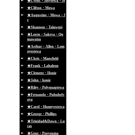
★Cyrus・Josytewa・Jr
★Clifton・Mowa
★Augustine・Mowa・J
r
★Shannon・Talawepi
★Loren・Sakeva・Qu
mawunu
★Arthur・Allen・Lom
ayestewa
★Chris・Mansfield
★Frank・Lahaleon
★Clement・Honie
★John・honie
★Riley・Polyquaptewa
★Fernando・Puhuhefv
aya
★Carol・Humeyestewa
★George・Phillips
★Trinidad&Dawn・Lu
cas
★Gene・Pooyouma