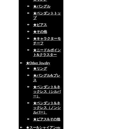
★バングル
★ペンダントトッ
プ
★ピアス
★その他
★キャラクターモ
チーフ
★ニードルポイン
ト&クラスター
★Other Jewelry
★リング
★バングル&ブレ
ス
★ペンダント&ネ
ックレス（シルバ
ー）
★ペンダント&ネ
ックレス（ノンシ
ルバー）
★ピアス&その他
★スー&シャイアンetc