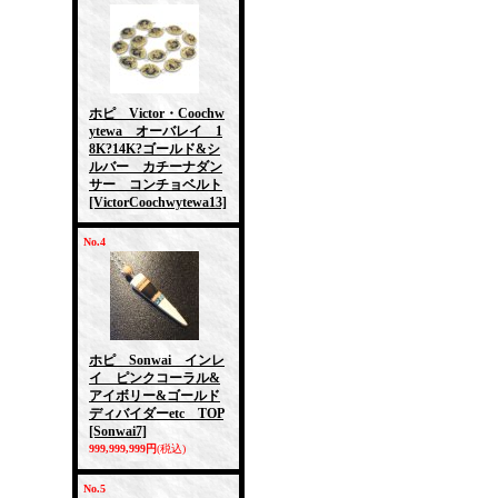
ホピ Victor・Coochw
ytewa オーバレイ 1
8K?14K?ゴールド&シ
ルバー カチーナダン
サー コンチョベルト
[VictorCoochwytewa13]
No.4
ホピ Sonwai インレ
イ ピンクコーラル&
アイボリー&ゴールド
ディバイダーetc TOP
[Sonwai7]
999,999,999円
(税込)
No.5