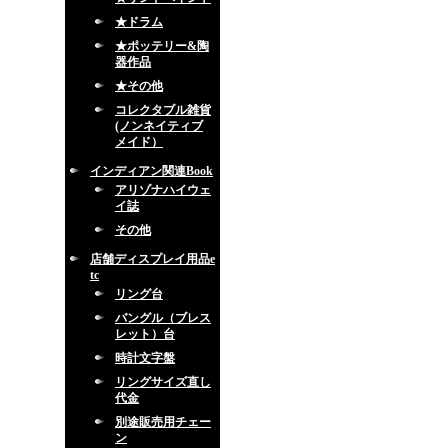
★ドラム
★ポッテリー&陶
器作品
★その他
コレクタブル雑貨
(ノンネイティブ
メイド）
インディアン関連Book
アリゾナハイウェ
イ誌
その他
店舗ディスプレイ用品e
tc
リング台
バングル（ブレス
レット）台
時計文字盤
リングサイズ直し
代金
別途販売用チェー
ン