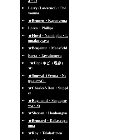
a・Jr
Larry (Lawrence)・Poo
youma
★Bennett・Kagenvema
Loren・Phillips
★Floyd・Namingha・L
omakuyvaya
★Benjamin・Mansfield
Berra・Tawahongva
↓★Hopi ホピ（現存）
★↓
★Sonwai（Verma・Ne
quatewa）
★Charles&Don・Suppl
ee
★Raymond・Sequapte
wa・Sr
★Sherian・Honhongva
★Bennard・Dallasvuya
oma
★Roy・Talahaftewa