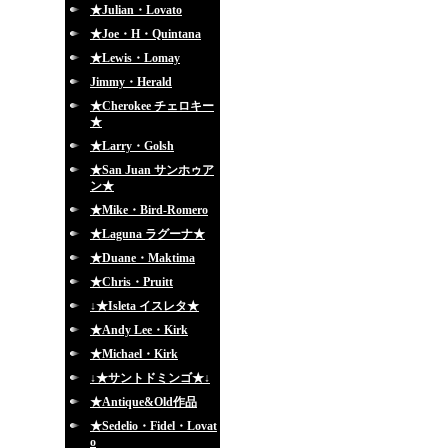
★Julian・Lovato
★Joe・H・Quintana
★Lewis・Lomay
Jimmy・Herald
★Cherokee チェロキー
★
★Larry・Golsh
★San Juan サンホゥア
ン★
★Mike・Bird-Romero
★Laguna ラグーナ★
★Duane・Maktima
★Chris・Pruitt
↓★Isleta イスレタ★
★Andy Lee・Kirk
★Michael・Kirk
↓★サントドミンゴ★↓
★Antique&Old作品
★Sedelio・Fidel・Lovat
o