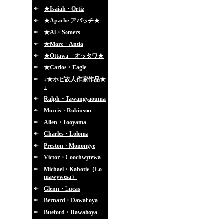
★Isaiah・Ortiz
★Apache アパッチ★
★Al・Somers
★Marc・Antia
★Ottawa オッタワ★
★Carlos・Eagle
↓★ホピ故人作家作品★
↓
Ralph・Tawangyaouma
Morris・Robinson
Allen・Pooyama
Charles・Loloma
Preston・Monongye
Victor・Coochwytewa
Michael・Kabotie（Lo
mawywesa）
Glenn・Lucas
Bernard・Dawahoya
Bueford・Dawahoya