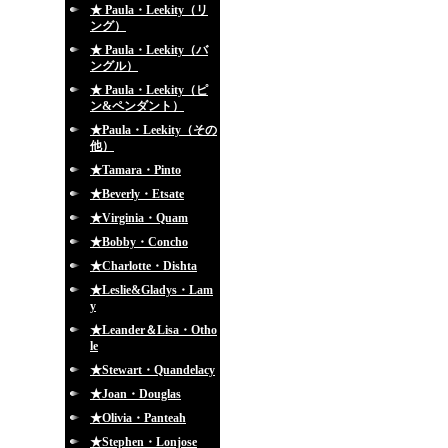
★ Paula・Leekity（リ
ング）
★ Paula・Leekity（バ
ングル）
★ Paula・Leekity（ピ
ン&ペンダント）
★Paula・Leekity（その
他）
★Tamara・Pinto
★Beverly・Etsate
★Virginia・Quam
★Bobby・Concho
★Charlotte・Dishta
★Leslie&Gladys・Lam
y
★Leander＆Lisa・Otho
le
★Stewart・Quandelacy
★Joan・Douglas
★Olivia・Panteah
★Stephen・Lonjose