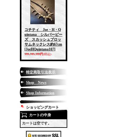
コチティ Joe・H・Q
uintana シルバービー
ズ スカッシュブロッ
サムネックレス約67cm
[JoeHQuintana107]
999,999,999円
(税込)
特定商取引法表示
Shop News
Shop Information
ショッピングカート
カートの中身
カートは空です。