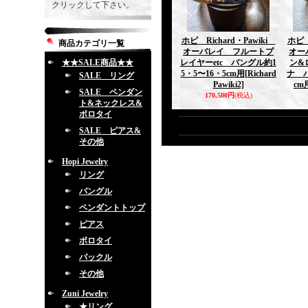
クリックして下さい。
ホピ Richard・Pawiki
ホピ 
商品カテゴリ一覧
オーバレイ フルートプ
オー
★★SALE商品★★
レイヤーetc バングル約1
ン&
5・5〜16・5cm用
[Richard
ナ バ
SALE リング
Pawiki2]
cm
SALE ペンダン
170,500円
(税込)
ト&ネックレス&
ボロタイ
SALE ピアス&
その他
Hopi Jewelry
リング
バングル
ペンダントトップ
ピアス
ボロタイ
バックル
その他
Zuni Jewelry
★リング