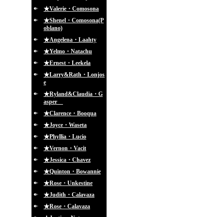
★Valerie・Comosona
★Shenel・Comosona(P
oblano)
★Angelena・Laahty
★Yelmo・Natachu
★Ernest・Leekela
★Larry&Rath・Lonjos
e
★Ryland&Claudia・G
asper
★Clarence・Booqua
★Joyce・Waseta
★Phyllia・Lucio
★Vernon・Vacit
★Jessica・Chavez
★Quinton・Bowannie
★Rose・Unkestine
★Judith・Calavaza
★Rose・Calavaza