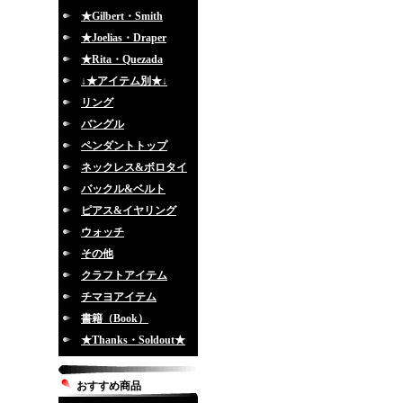
★Gilbert・Smith
★Joelias・Draper
★Rita・Quezada
↓★アイテム別★↓
リング
バングル
ペンダントトップ
ネックレス&ボロタイ
バックル&ベルト
ピアス&イヤリング
ウォッチ
その他
クラフトアイテム
チマヨアイテム
書籍（Book）
★Thanks・Soldout★
おすすめ商品