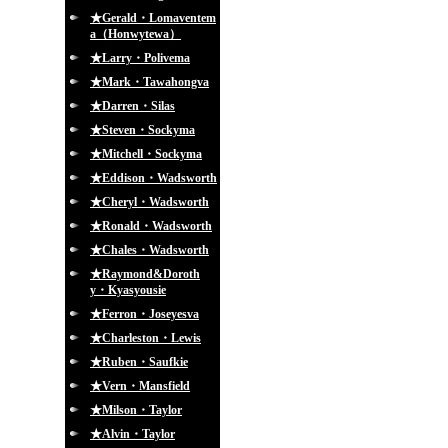
★Gerald・Lomaventem
a（Honwytewa）
★Larry・Polivema
★Mark・Tawahongva
★Darren・Silas
★Steven・Sockyma
★Mitchell・Sockyma
★Eddison・Wadsworth
★Cheryl・Wadsworth
★Ronald・Wadsworth
★Chales・Wadsworth
★Raymond&Doroth
y・Kyasyousie
★Ferron・Joseyesva
★Charleston・Lewis
★Ruben・Saufkie
★Vern・Mansfield
★Milson・Taylor
★Alvin・Taylor