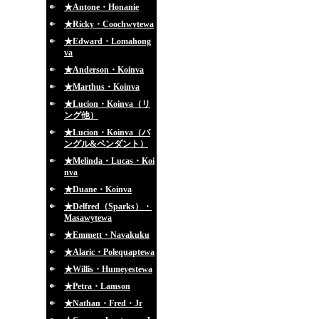
★Antone・Honanie
★Ricky・Coochwytewa
★Edward・Lomahong
va
★Anderson・Koinva
★Marthus・Koinva
★Lucion・Koinva（リ
ング他）
★Lucion・Koinva（バ
ングル&ペンダント）
★Melinda・Lucas・Koi
nva
★Duane・Koinva
★Delfred（Sparks）・
Masawytewa
★Emmett・Navakuku
★Alaric・Polequaptewa
★Willis・Humeyestewa
★Petra・Lamson
★Nathan・Fred・Jr