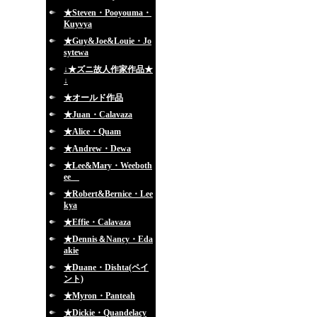
★Steven・Pooyouma・
Kuyvya
★Guy&Joe&Louie・Jo
sytewa
↓★ズニ故人作家作品★
↓
★オールド作品
★Juan・Calavaza
★Alice・Quam
★Andrew・Dewa
★Lee&Mary・Weeboth
ee
★Robert&Bernice・Lee
kya
★Effie・Calavaza
★Dennis＆Nancy・Eda
akie
★Duane・Dishta(ペイ
ント)
★Myron・Panteah
★Dickie・Quandelacy