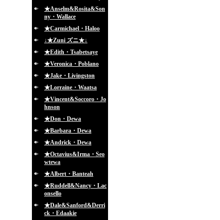
★Anselm&Rosita&Son
ny・Wallace
★Carmichael・Haloo
↓★Zuni ズニ★↓
★Edith・Tsabetsaye
★Veronica・Poblano
★Jake・Livingston
★Lorraine・Waatsa
★Vincent&Soccoro・Jo
hnson
★Don・Dewa
★Barbara・Dewa
★Andrick・Dewa
★Octavius&Irma・Seo
wtewa
★Albert・Banteah
★Ruddell&Nancy・Lac
onsello
★Dale&Sanford&Derri
ck・Edaakie