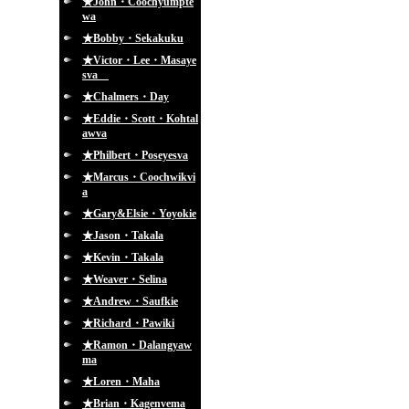
★John・Coochyumpte
wa
★Bobby・Sekakuku
★Victor・Lee・Masaye
sva
★Chalmers・Day
★Eddie・Scott・Kohtal
awva
★Philbert・Poseyesva
★Marcus・Coochwikvi
a
★Gary&Elsie・Yoyokie
★Jason・Takala
★Kevin・Takala
★Weaver・Selina
★Andrew・Saufkie
★Richard・Pawiki
★Ramon・Dalangyaw
ma
★Loren・Maha
★Brian・Kagenvema