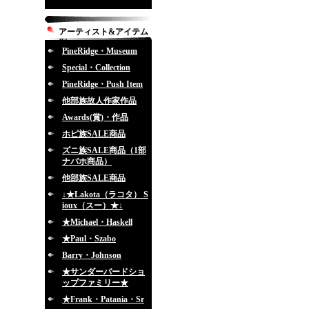
アーティスト&アイテム
別
PineRidge・Museum
Special・Collection
PineRidge・Push Item
他部族故人作家作品
Awards(賞)・作品
ホピ族SALE商品
ズニ族SALE商品（1部
ナバホ商品）
他部族SALE商品
↓★Lakota（ラコタ） S
ioux（スー）★↓
★Michael・Haskell
★Paul・Szabo
Barry・Johnson
★サンダーバードショ
ップファミリー★
★Frank・Patania・Sr