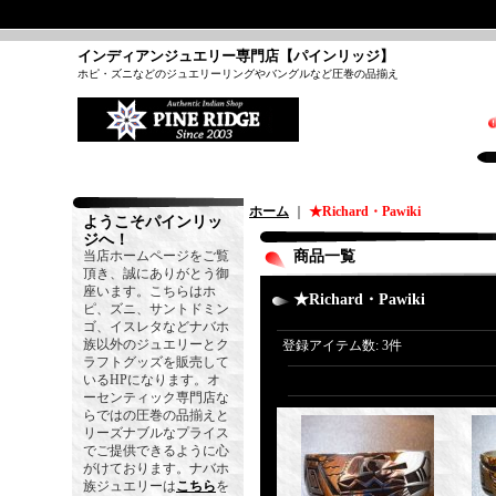
インディアンジュエリー専門店【パインリッジ】
ホピ・ズニなどのジュエリーリングやバングルなど圧巻の品揃え
ホーム
｜
★Richard・Pawiki
ようこそパインリッ
ジへ！
当店ホームページをご覧
商品一覧
頂き、誠にありがとう御
座います。こちらはホ
★Richard・Pawiki
ピ、ズニ、サントドミン
ゴ、イスレタなどナバホ
族以外のジュエリーとク
登録アイテム数
:
3件
ラフトグッズを販売して
いるHPになります。オ
ーセンティック専門店な
らではの圧巻の品揃えと
リーズナブルなプライス
でご提供できるように心
がけております。ナバホ
族ジュエリーは
こちら
を