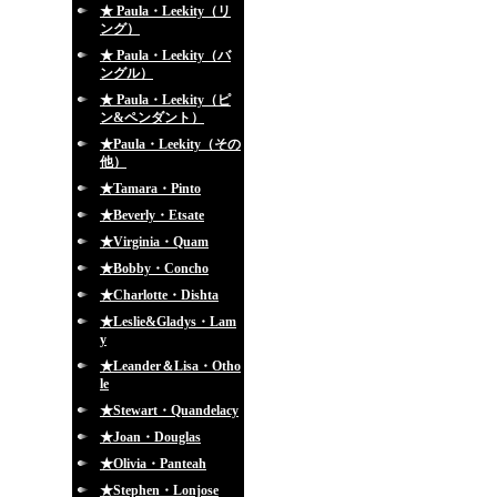
★ Paula・Leekity（リ
ング）
★ Paula・Leekity（バ
ングル）
★ Paula・Leekity（ピ
ン&ペンダント）
★Paula・Leekity（その
他）
★Tamara・Pinto
★Beverly・Etsate
★Virginia・Quam
★Bobby・Concho
★Charlotte・Dishta
★Leslie&Gladys・Lam
y
★Leander＆Lisa・Otho
le
★Stewart・Quandelacy
★Joan・Douglas
★Olivia・Panteah
★Stephen・Lonjose