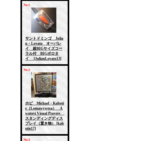
No.1
サントドミンゴ Julia
n・Lovato オーバレ
イ 超BIGサイズコー
ラル付 BIGボロタ
イ
[JulianLovato13]
No.2
ホピ Michael・Kaboti
e（Lomawywesa） A
watovi Visual Prayers
スタンディングディス
プレイ（置き物）
[kab
otie17]
No.3