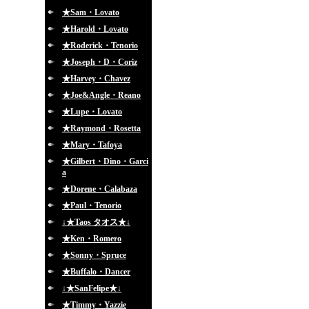
★Sam・Lovato
★Harold・Lovato
★Roderick・Tenorio
★Joseph・D・Coriz
★Harvey・Chavez
★Joe&Angle・Reano
★Lupe・Lovato
★Raymond・Rosetta
★Mary・Tafoya
★Gilbert・Dino・Garci
a
★Dorene・Calabaza
★Paul・Tenorio
↓★Taos タオス★↓
★Ken・Romero
★Sonny・Spruce
★Buffalo・Dancer
↓★SanFelipe★↓
★Timmy・Yazzie