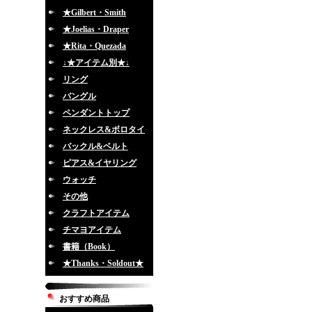
★Gilbert・Smith
★Joelias・Draper
★Rita・Quezada
↓★アイテム別★↓
リング
バングル
ペンダントトップ
ネックレス&ボロタイ
バックル&ベルト
ピアス&イヤリング
ウォッチ
その他
クラフトアイテム
チマヨアイテム
書籍（Book）
★Thanks・Soldout★
おすすめ商品