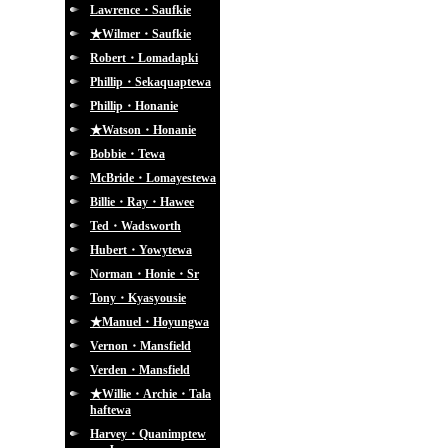
Lawrence・Saufkie
★Wilmer・Saufkie
Robert・Lomadapki
Phillip・Sekaquaptewa
Phillip・Honanie
★Watson・Honanie
Bobbie・Tewa
McBride・Lomayestewa
Billie・Ray・Hawee
Ted・Wadsworth
Hubert・Yowytewa
Norman・Honie・Sr
Tony・Kyasyousie
★Manuel・Hoyungwa
Vernon・Mansfield
Verden・Mansfield
★Willie・Archie・Tala
haftewa
Harvey・Quanimptew