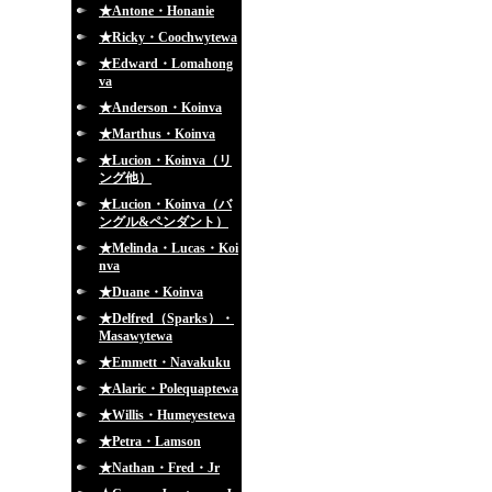
★Antone・Honanie
★Ricky・Coochwytewa
★Edward・Lomahong
va
★Anderson・Koinva
★Marthus・Koinva
★Lucion・Koinva（リ
ング他）
★Lucion・Koinva（バ
ングル&ペンダント）
★Melinda・Lucas・Koi
nva
★Duane・Koinva
★Delfred（Sparks）・
Masawytewa
★Emmett・Navakuku
★Alaric・Polequaptewa
★Willis・Humeyestewa
★Petra・Lamson
★Nathan・Fred・Jr