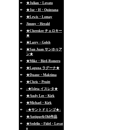
★Julian・Lovato
★Joe・H・Quintana
★Lewis・Lomay
Jimmy・Herald
★Cherokee チェロキー
★
★Larry・Golsh
★San Juan サンホゥア
ン★
★Mike・Bird-Romero
★Laguna ラグーナ★
★Duane・Maktima
★Chris・Pruitt
↓★Isleta イスレタ★
★Andy Lee・Kirk
★Michael・Kirk
↓★サントドミンゴ★↓
★Antique&Old作品
★Sedelio・Fidel・Lovat
o