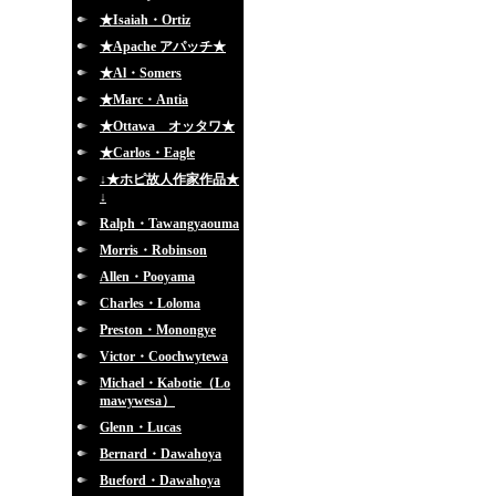
★Isaiah・Ortiz
★Apache アパッチ★
★Al・Somers
★Marc・Antia
★Ottawa オッタワ★
★Carlos・Eagle
↓★ホピ故人作家作品★
↓
Ralph・Tawangyaouma
Morris・Robinson
Allen・Pooyama
Charles・Loloma
Preston・Monongye
Victor・Coochwytewa
Michael・Kabotie（Lo
mawywesa）
Glenn・Lucas
Bernard・Dawahoya
Bueford・Dawahoya