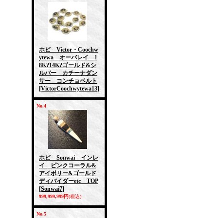
ホピ Victor・Coochw
ytewa オーバレイ 1
8K?14K?ゴールド&シ
ルバー カチーナダン
サー コンチョベルト
[VictorCoochwytewa13]
No.4
ホピ Sonwai インレ
イ ピンクコーラル&
アイボリー&ゴールド
ディバイダーetc TOP
[Sonwai7]
999,999,999円
(税込)
No.5