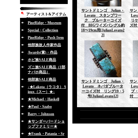
サントドミンゴ Julian・
サン
アーティスト&アイテム
Lovato スタンプワー
Lo
別
ク ブルーターコイズ
リ
PineRidge・Museum
付 BIGワイズバングル約
ズ付
Special・Collection
18〜19cm用
[JulianLovato2
2]
PineRidge・Push Item
他部族故人作家作品
Awards(賞)・作品
ホピ族SALE商品
ズニ族SALE商品（1部
ナバホ商品）
他部族SALE商品
サントドミンゴ Julian・
サン
Lovato ネバダブルータ
Lo
↓★Lakota（ラコタ） S
ーコイズ付 リング19・5
ブ
ioux（スー）★↓
号
[JulianLovato12]
付 
★Michael・Haskell
★Paul・Szabo
Barry・Johnson
★サンダーバードショ
ップファミリー★
★Frank・Patania・Sr