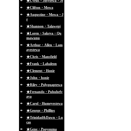
★Cyrus・Josytewa・Jr
★Clifton・Mowa
★Augustine・Mowa・J
r
★Shannon・Talawepi
★Loren・Sakeva・Qu
mawunu
★Arthur・Allen・Lom
ayestewa
★Chris・Mansfield
★Frank・Lahaleon
★Clement・Honie
★John・honie
★Riley・Polyquaptewa
★Fernando・Puhuhefv
aya
★Carol・Humeyestewa
★George・Phillips
★Trinidad&Dawn・Lu
cas
★Gene・Pooyouma