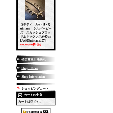
コチティ Joe・H・Q
uintana シルバービー
ズ スカッシュブロッ
サムネックレス約67cm
[JoeHQuintana107]
999,999,999円
(税込)
特定商取引法表示
Shop News
Shop Information
ショッピングカート
カートの中身
カートは空です。