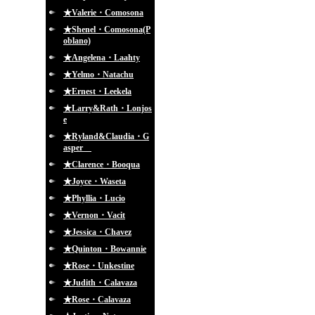
★Valerie・Comosona
★Shenel・Comosona(P
oblano)
★Angelena・Laahty
★Yelmo・Natachu
★Ernest・Leekela
★Larry&Rath・Lonjos
e
★Ryland&Claudia・G
asper
★Clarence・Booqua
★Joyce・Waseta
★Phyllia・Lucio
★Vernon・Vacit
★Jessica・Chavez
★Quinton・Bowannie
★Rose・Unkestine
★Judith・Calavaza
★Rose・Calavaza