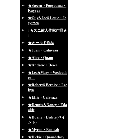
★Steven・Pooyouma・
Kuyvya
★Guy&Joe&Louie・Jo
sytewa
↓★ズニ故人作家作品★
↓
★オールド作品
★Juan・Calavaza
★Alice・Quam
★Andrew・Dewa
★Lee&Mary・Weeboth
ee
★Robert&Bernice・Lee
kya
★Effie・Calavaza
★Dennis＆Nancy・Eda
akie
★Duane・Dishta(ペイ
ント)
★Myron・Panteah
★Dickie・Quandelacy