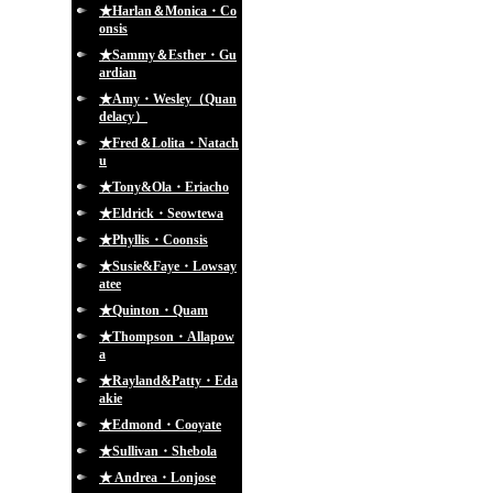
★Harlan＆Monica・Co
onsis
★Sammy＆Esther・Gu
ardian
★Amy・Wesley（Quan
delacy）
★Fred＆Lolita・Natach
u
★Tony&Ola・Eriacho
★Eldrick・Seowtewa
★Phyllis・Coonsis
★Susie&Faye・Lowsay
atee
★Quinton・Quam
★Thompson・Allapow
a
★Rayland&Patty・Eda
akie
★Edmond・Cooyate
★Sullivan・Shebola
★ Andrea・Lonjose