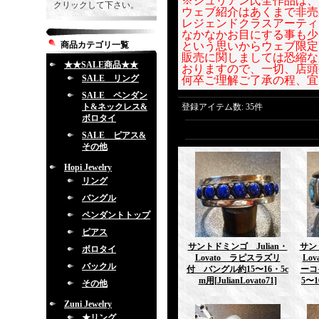
※ジュリアン氏全作品は、
クリックして下さい。
ウェブ紹介はあくまで非売
レジェンドクラスアーティ
なかなかお目にする事も少
商品カテゴリ一覧
という思いからウェブ限定
販売に関しましては恐縮な
★★SALE商品★★
おりますので、一切、店頭
SALE リング
何卒ご理解ご了承の程、宜
SALE ペンダン
ト&ネックレス&
登録アイテム数
:
35件
ボロタイ
SALE ピアス&
その他
Hopi Jewelry
リング
バングル
ペンダントトップ
ピアス
サントドミンゴ Julian・
サン
ボロタイ
Lovato ラピスラズリ
Lo
バックル
付 バングル約15〜16・5c
ーコ
m用
[JulianLovato71]
5〜1
その他
Zuni Jewelry
★リング