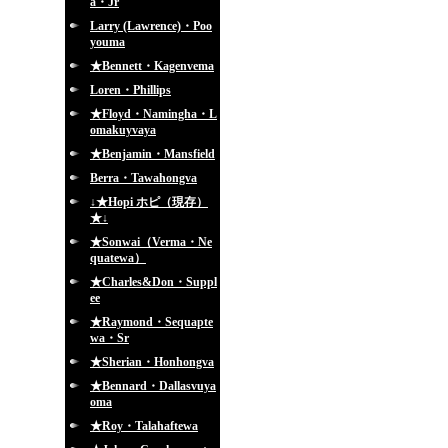
a・Jr
Larry (Lawrence)・Poo
youma
★Bennett・Kagenvema
Loren・Phillips
★Floyd・Namingha・L
omakuyvaya
★Benjamin・Mansfield
Berra・Tawahongva
↓★Hopi ホピ（現存）
★↓
★Sonwai（Verma・Ne
quatewa）
★Charles&Don・Suppl
ee
★Raymond・Sequapte
wa・Sr
★Sherian・Honhongva
★Bennard・Dallasvuya
oma
★Roy・Talahaftewa