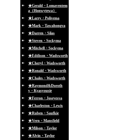
★Gerald・Lomaventem
a（Honwytewa）
★Larry・Polivema
★Mark・Tawahongva
★Darren・Silas
★Steven・Sockyma
★Mitchell・Sockyma
★Eddison・Wadsworth
★Cheryl・Wadsworth
★Ronald・Wadsworth
★Chales・Wadsworth
★Raymond&Doroth
y・Kyasyousie
★Ferron・Joseyesva
★Charleston・Lewis
★Ruben・Saufkie
★Vern・Mansfield
★Milson・Taylor
★Alvin・Taylor