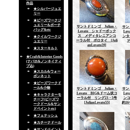
作品
★シルバージュエ
リー
★ビーズワークジ
ュエリー&ポーチ
サントドミンゴ Julian・
サン
バッグ&etc
Lovato シャドーボック
Lo
ス メディタレニアンコ
ンタ
★クイルワークジ
ーラル付 ボロタイ
[Juli
3
ュエリー
anLovato59]
★スターキルト
★Craft&Interior Goods
(ナバホ&ノンネイティ
ブ込)
★スカル&ウォー
ボンネット
★ビーズワークド
ール&小物
サントドミンゴ Julian・
サン
Lovato BIG&ドーム状コ
Lo
★キャラクターモ
ーラル付 リング23・5号
ン
チーフ(ビーズワ
[JulianLovato55]
約16
ークドール&サン
ドペイントetc)
★フェテッシュ
★カチーナドール
★サンドペイント