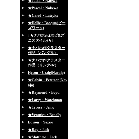
★Justin・Natewa
★Pascal・Nakewa
★Carol ・Lateyice
★Hollie・Booqua(ビー
ズワーク)
↓★ナバホetc(ホピ&ズ
ニスタイル)★↓
★ナバホ作クラスター
作品（バングル）
★ナバホ作クラスター
作品（リングetc）
Hyson・Craig(Navajo)
★Calvin・Peterson(Nav
ajo)
★Raymond・Boyd
★Larry・Watchman
★Tevesa・Jenio
★Veronica・Benally
Edison・Yazzie
★Ray・Jack
★Matthew・Jack