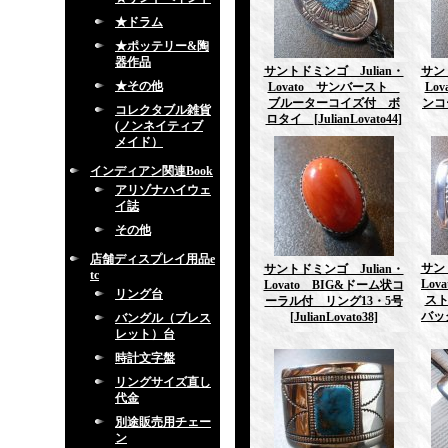
★ドラム
★ポッテリー&陶
器作品
サントドミンゴ Julian・
サン
★その他
Lovato サンバースト
Lo
ブルーターコイズ付 ボ
ンコ
コレクタブル雑貨
ロタイ
[JulianLovato44]
(ノンネイティブ
メイド）
インディアン関連Book
アリゾナハイウェ
イ誌
その他
店舗ディスプレイ用品e
サン
サントドミンゴ Julian・
tc
Lo
Lovato BIG&ドーム状コ
リング台
ス
ーラル付 リング13・5号
バッ
[JulianLovato38]
バングル（ブレス
レット）台
時計文字盤
リングサイズ直し
代金
別途販売用チェー
ン