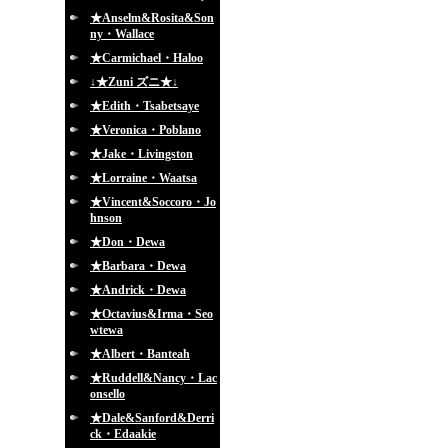
★Anselm&Rosita&Son
ny・Wallace
★Carmichael・Haloo
↓★Zuni ズニ★↓
★Edith・Tsabetsaye
★Veronica・Poblano
★Jake・Livingston
★Lorraine・Waatsa
★Vincent&Soccoro・Jo
hnson
★Don・Dewa
★Barbara・Dewa
★Andrick・Dewa
★Octavius&Irma・Seo
wtewa
★Albert・Banteah
★Ruddell&Nancy・Lac
onsello
★Dale&Sanford&Derri
ck・Edaakie