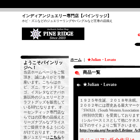
インディアンジュエリー専門店【パインリッジ】
ホピ・ズニなどのジュエリーリングやバングルなど圧巻の品揃え
ホーム
｜
★Julian・Lovato
ようこそパインリッ
ジへ！
当店ホームページをご覧
商品一覧
頂き、誠にありがとう御
座います。こちらはホ
★Julian・Lovato
ピ、ズニ、サントドミン
ゴ、イスレタなどナバホ
族以外のジュエリーとク
１９２５年生誕、２０１８年永眠。
ラフトグッズを販売して
２００２年には歴史ある最大マーケ
いるHPになります。オ
「SWAIA（South Western Association
ーセンティック専門店な
（特別功労賞）を受賞しております
らではの圧巻の品揃えと
（シルバースミスとして他にケネス
リーズナブルなプライス
以下のサイトよりご覧下さいませ。
でご提供できるように心
http://swaia.org/Awards/Lifetime_Ac
がけております。ナバホ
族ジュエリーは
こちら
を