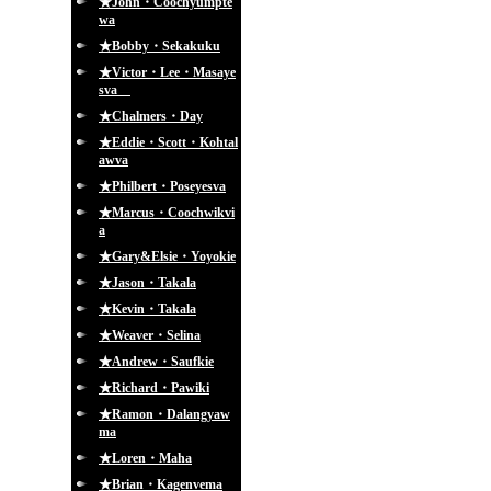
★John・Coochyumpte
wa
★Bobby・Sekakuku
★Victor・Lee・Masaye
sva
★Chalmers・Day
★Eddie・Scott・Kohtal
awva
★Philbert・Poseyesva
★Marcus・Coochwikvi
a
★Gary&Elsie・Yoyokie
★Jason・Takala
★Kevin・Takala
★Weaver・Selina
★Andrew・Saufkie
★Richard・Pawiki
★Ramon・Dalangyaw
ma
★Loren・Maha
★Brian・Kagenvema