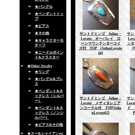
★バングル
★ペンダントトッ
プ
★ピアス
★その他
サントドミンゴ Julian・
サン
Lovato オーバレイ ロ
Lo
★キャラクターモ
ーンマウンテンターコイ
ンタ
チーフ
ズ付 TOP
[JulianLovato
3
★ニードルポイン
66]
ト&クラスター
★Other Jewelry
★リング
★バングル&ブレ
ス
★ペンダント&ネ
ックレス（シルバ
サントドミンゴ Julian・
サン
ー）
Lovato メディタレニア
Lov
★ペンダント&ネ
ンコーラル付 TOP
[Julia
ド 
ックレス（ノンシ
nLovato62]
ルバー）
★ピアス&その他
★スー&シャイアンetc