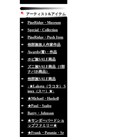
アーティスト&アイテム
別
PineRidge・Museum
Special・Collection
PineRidge・Push Item
他部族故人作家作品
Awards(賞)・作品
ホピ族SALE商品
ズニ族SALE商品（1部
ナバホ商品）
他部族SALE商品
↓★Lakota（ラコタ） S
ioux（スー）★↓
★Michael・Haskell
★Paul・Szabo
Barry・Johnson
★サンダーバードショ
ップファミリー★
★Frank・Patania・Sr