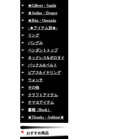
★Gilbert・Smith
★Joelias・Draper
★Rita・Quezada
↓★アイテム別★↓
リング
バングル
ペンダントトップ
ネックレス&ボロタイ
バックル&ベルト
ピアス&イヤリング
ウォッチ
その他
クラフトアイテム
チマヨアイテム
書籍（Book）
★Thanks・Soldout★
おすすめ商品