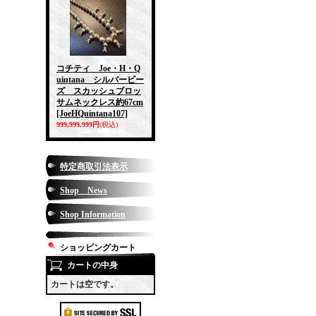
コチティ Joe・H・Q
uintana シルバービー
ズ スカッシュブロッ
サムネックレス約67cm
[JoeHQuintana107]
999,999,999円
(税込)
特定商取引法表示
Shop News
Shop Information
ショッピングカート
カートの中身
カートは空です。