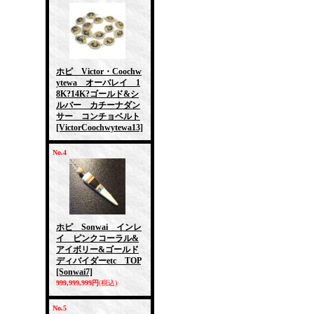
ホピ Victor・Coochw
ytewa オーバレイ 1
8K?14K?ゴールド&シ
ルバー カチーナダン
サー コンチョベルト
[VictorCoochwytewa13]
No.4
ホピ Sonwai インレ
イ ピンクコーラル&
アイボリー&ゴールド
ディバイダーetc TOP
[Sonwai7]
999,999,999円
(税込)
No.5