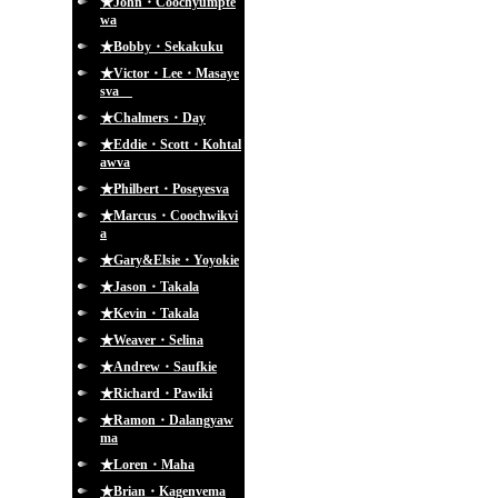
★John・Coochyumpte
wa
★Bobby・Sekakuku
★Victor・Lee・Masaye
sva
★Chalmers・Day
★Eddie・Scott・Kohtal
awva
★Philbert・Poseyesva
★Marcus・Coochwikvi
a
★Gary&Elsie・Yoyokie
★Jason・Takala
★Kevin・Takala
★Weaver・Selina
★Andrew・Saufkie
★Richard・Pawiki
★Ramon・Dalangyaw
ma
★Loren・Maha
★Brian・Kagenvema