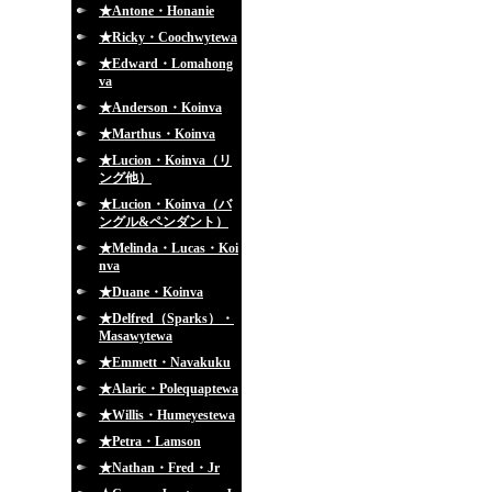
★Antone・Honanie
★Ricky・Coochwytewa
★Edward・Lomahong
va
★Anderson・Koinva
★Marthus・Koinva
★Lucion・Koinva（リ
ング他）
★Lucion・Koinva（バ
ングル&ペンダント）
★Melinda・Lucas・Koi
nva
★Duane・Koinva
★Delfred（Sparks）・
Masawytewa
★Emmett・Navakuku
★Alaric・Polequaptewa
★Willis・Humeyestewa
★Petra・Lamson
★Nathan・Fred・Jr