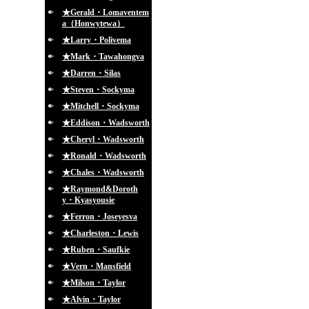
★Gerald・Lomaventem
a（Honwytewa）
★Larry・Polivema
★Mark・Tawahongva
★Darren・Silas
★Steven・Sockyma
★Mitchell・Sockyma
★Eddison・Wadsworth
★Cheryl・Wadsworth
★Ronald・Wadsworth
★Chales・Wadsworth
★Raymond&Doroth
y・Kyasyousie
★Ferron・Joseyesva
★Charleston・Lewis
★Ruben・Saufkie
★Vern・Mansfield
★Milson・Taylor
★Alvin・Taylor