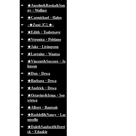
★Anselm&Rosita&Son
ny・Wallace
★Carmichael・Haloo
↓★Zuni ズニ★↓
★Edith・Tsabetsaye
★Veronica・Poblano
★Jake・Livingston
★Lorraine・Waatsa
★Vincent&Soccoro・Jo
hnson
★Don・Dewa
★Barbara・Dewa
★Andrick・Dewa
★Octavius&Irma・Seo
wtewa
★Albert・Banteah
★Ruddell&Nancy・Lac
onsello
★Dale&Sanford&Derri
ck・Edaakie