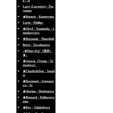
a・Jr
Larry (Lawrence)・Poo
youma
★Bennett・Kagenvema
Loren・Phillips
★Floyd・Namingha・L
omakuyvaya
★Benjamin・Mansfield
Berra・Tawahongva
↓★Hopi ホピ（現存）
★↓
★Sonwai（Verma・Ne
quatewa）
★Charles&Don・Suppl
ee
★Raymond・Sequapte
wa・Sr
★Sherian・Honhongva
★Bennard・Dallasvuya
oma
★Roy・Talahaftewa