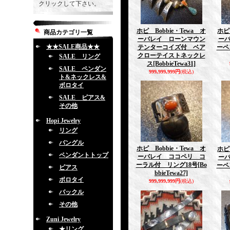
クリックして下さい。
ホピ Bobbie・Tewa オ
ホピ
商品カテゴリ一覧
ーバレイ ローンマウン
ー
★★SALE商品★★
テンターコイズ付 ベア
ーペ
クローテイストネックレ
SALE リング
ス
[BobbieTewa31]
SALE ペンダン
999,999,999円
(税込)
ト&ネックレス&
ボロタイ
SALE ピアス&
その他
Hopi Jewelry
リング
バングル
ホピ Bobbie・Tewa オ
ホピ
ペンダントトップ
ーバレイ ココペリ コ
ー
ーラル付 リング18号
[Bo
ーペ
ピアス
bbieTewa27]
ボロタイ
999,999,999円
(税込)
バックル
その他
Zuni Jewelry
★リング