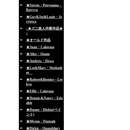
★Steven・Pooyouma・
Kuyvya
★Guy&Joe&Louie・Jo
sytewa
↓★ズニ故人作家作品★
↓
★オールド作品
★Juan・Calavaza
★Alice・Quam
★Andrew・Dewa
★Lee&Mary・Weeboth
ee
★Robert&Bernice・Lee
kya
★Effie・Calavaza
★Dennis＆Nancy・Eda
akie
★Duane・Dishta(ペイ
ント)
★Myron・Panteah
★Dickie・Quandelacy