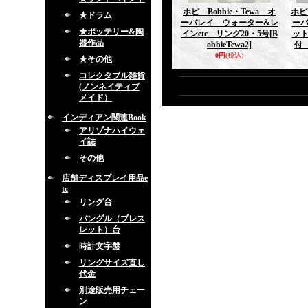
ホピ Bobbie・Tewa オ
ホピ
★ドラム
ーバレイ ウォーター&レ
ー
★ポッテリー&陶
インetc リング20・5号
[B
ッ
器作品
obbieTewa2]
付 
0円
(税込)
★その他
コレクタブル雑貨
(ノンネイティブ
メイド）
インディアン関連Book
アリゾナハイウェ
イ誌
その他
店舗ディスプレイ用品e
tc
リング台
バングル（ブレス
レット）台
時計文字盤
リングサイズ直し
代金
別途販売用チェー
ン