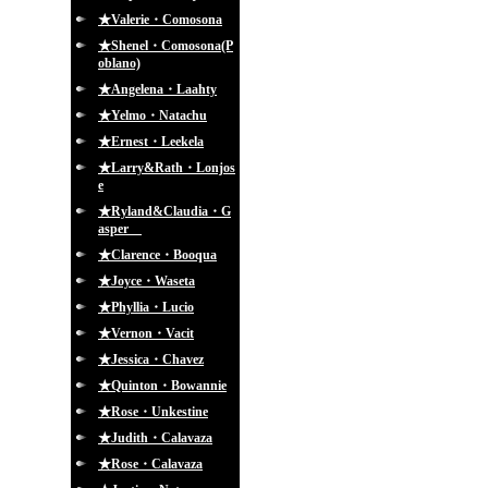
★Valerie・Comosona
★Shenel・Comosona(P
oblano)
★Angelena・Laahty
★Yelmo・Natachu
★Ernest・Leekela
★Larry&Rath・Lonjos
e
★Ryland&Claudia・G
asper
★Clarence・Booqua
★Joyce・Waseta
★Phyllia・Lucio
★Vernon・Vacit
★Jessica・Chavez
★Quinton・Bowannie
★Rose・Unkestine
★Judith・Calavaza
★Rose・Calavaza