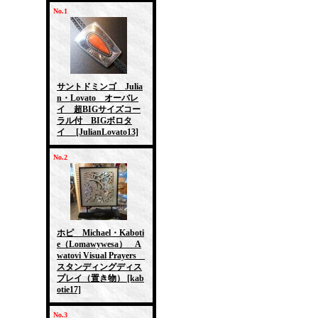
No.1
サントドミンゴ Julia
n・Lovato オーバレ
イ 超BIGサイズコー
ラル付 BIGボロタ
イ
[JulianLovato13]
No.2
ホピ Michael・Kaboti
e（Lomawywesa） A
watovi Visual Prayers
スタンディングディス
プレイ（置き物）
[kab
otie17]
No.3