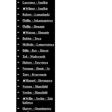
Lawrence・Saufkie
★Wilmer・Saufkie
Robert・Lomadapki
Phillip・Sekaquaptewa
Phillip・Honanie
★Watson・Honanie
Bobbie・Tewa
McBride・Lomayestewa
Billie・Ray・Hawee
Ted・Wadsworth
Hubert・Yowytewa
Norman・Honie・Sr
Tony・Kyasyousie
★Manuel・Hoyungwa
Vernon・Mansfield
Verden・Mansfield
★Willie・Archie・Tala
haftewa
Harvey・Quanimptew