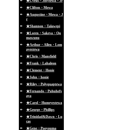
★Cyrus・Josytewa・Jr
★Clifton・Mowa
★Augustine・Mowa・J
r
★Shannon・Talawepi
★Loren・Sakeva・Qu
mawunu
★Arthur・Allen・Lom
ayestewa
★Chris・Mansfield
★Frank・Lahaleon
★Clement・Honie
★John・honie
★Riley・Polyquaptewa
★Fernando・Puhuhefv
aya
★Carol・Humeyestewa
★George・Phillips
★Trinidad&Dawn・Lu
cas
★Gene・Pooyouma