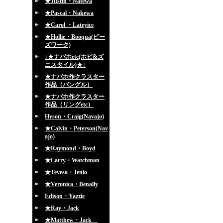
★Justin・Natewa
★Pascal・Nakewa
★Carol ・Lateyice
★Hollie・Booqua(ビー
ズワーク)
↓★ナバホetc(ホピ&ズ
ニスタイル)★↓
★ナバホ作クラスター
作品（バングル）
★ナバホ作クラスター
作品（リングetc）
Hyson・Craig(Navajo)
★Calvin・Peterson(Nav
ajo)
★Raymond・Boyd
★Larry・Watchman
★Tevesa・Jenio
★Veronica・Benally
Edison・Yazzie
★Ray・Jack
★Matthew・Jack