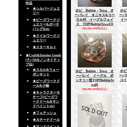
作品
★シルバージュエ
ホピ Bobbie・Tewa オ
ホピ
リー
ーバレイ オニキス&コー
ーバ
ラル付 イーグルフェイ
イー
★ビーズワークジ
ス TOP
[BobbieTewa15]
ュエリー&ポーチ
バッグ&etc
999,999,999円
(税込)
★クイルワークジ
ュエリー
★スターキルト
★Craft&Interior Goods
(ナバホ&ノンネイティ
ブ込)
★スカル&ウォー
ホピ
ホピ Bobbie・Tewa オ
ボンネット
ーバ
ーバレイ イーグル ポ
コイ
ッテリー型TOP
[BobbieTe
★ビーズワークド
wa8]
ール&小物
999,999,999円
(税込)
★キャラクターモ
チーフ(ビーズワ
ークドール&サン
ドペイントetc)
★フェテッシュ
★カチーナドール
★サンドペイント