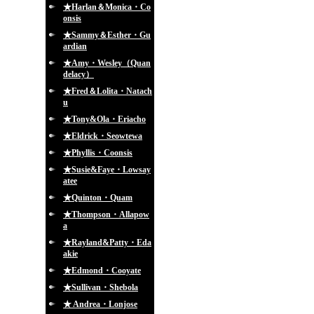
★Harlan＆Monica・Co
onsis
★Sammy＆Esther・Gu
ardian
★Amy・Wesley（Quan
delacy）
★Fred＆Lolita・Natach
u
★Tony&Ola・Eriacho
★Eldrick・Seowtewa
★Phyllis・Coonsis
★Susie&Faye・Lowsay
atee
★Quinton・Quam
★Thompson・Allapow
a
★Rayland&Patty・Eda
akie
★Edmond・Cooyate
★Sullivan・Shebola
★ Andrea・Lonjose