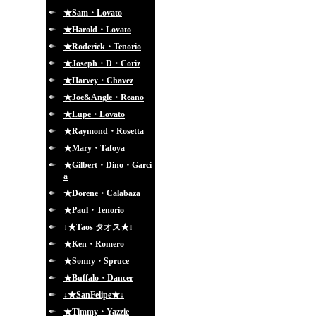
★Sam・Lovato
★Harold・Lovato
★Roderick・Tenorio
★Joseph・D・Coriz
★Harvey・Chavez
★Joe&Angle・Reano
★Lupe・Lovato
★Raymond・Rosetta
★Mary・Tafoya
★Gilbert・Dino・Garci
a
★Dorene・Calabaza
★Paul・Tenorio
↓★Taos タオス★↓
★Ken・Romero
★Sonny・Spruce
★Buffalo・Dancer
↓★SanFelipe★↓
★Timmy・Yazzie