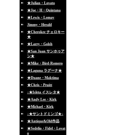
★Julian・Lovato
★Joe・H・Quintana
★Lewis・Lomay
Jimmy・Herald
★Cherokee チェロキー
★
★Larry・Golsh
★San Juan サンホゥア
ン★
★Mike・Bird-Romero
★Laguna ラグーナ★
★Duane・Maktima
★Chris・Pruitt
↓★Isleta イスレタ★
★Andy Lee・Kirk
★Michael・Kirk
↓★サントドミンゴ★↓
★Antique&Old作品
★Sedelio・Fidel・Lovat
o