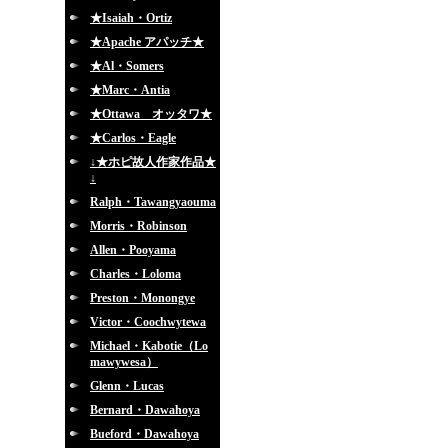
★Isaiah・Ortiz
★Apache アパッチ★
★Al・Somers
★Marc・Antia
★Ottawa オッタワ★
★Carlos・Eagle
↓★ホピ故人作家作品★
↓
Ralph・Tawangyaouma
Morris・Robinson
Allen・Pooyama
Charles・Loloma
Preston・Monongye
Victor・Coochwytewa
Michael・Kabotie（Lo
mawywesa）
Glenn・Lucas
Bernard・Dawahoya
Bueford・Dawahoya