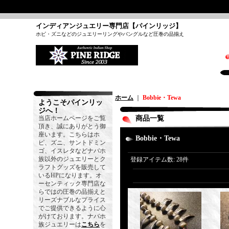
インディアンジュエリー専門店【パインリッジ】
ホピ・ズニなどのジュエリーリングやバングルなど圧巻の品揃え
ホーム
｜
Bobbie・Tewa
ようこそパインリッ
ジへ！
当店ホームページをご覧
商品一覧
頂き、誠にありがとう御
座います。こちらはホ
Bobbie・Tewa
ピ、ズニ、サントドミン
ゴ、イスレタなどナバホ
族以外のジュエリーとク
登録アイテム数
:
28件
ラフトグッズを販売して
いるHPになります。オ
ーセンティック専門店な
らではの圧巻の品揃えと
リーズナブルなプライス
でご提供できるように心
がけております。ナバホ
族ジュエリーは
こちら
を