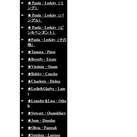
★ Paula・Leekity（リ
ング）
★ Paula・Leekity（バ
ングル）
★ Paula・Leekity（ピ
ン&ペンダント）
★Paula・Leekity（その
他）
★Tamara・Pinto
★Beverly・Etsate
★Virginia・Quam
★Bobby・Concho
★Charlotte・Dishta
★Leslie&Gladys・Lam
y
★Leander＆Lisa・Otho
le
★Stewart・Quandelacy
★Joan・Douglas
★Olivia・Panteah
★Stephen・Lonjose