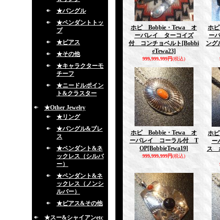
★バングル
★ペンダントトッ
ホピ Bobbie・Tewa オ
ホピ
プ
ーバレイ ターコイズ
ー
★ピアス
付 コンチョベルト
[Bobbi
ングル
eTewa23]
★その他
999,999,999円
(税込)
★キャラクターモ
チーフ
★ニードルポイン
ト&クラスター
★Other Jewelry
★リング
★バングル&ブレ
ホピ Bobbie・Tewa オ
ホピ
ス
ーバレイ コーラル付 T
ー
★ペンダント&ネ
OP
[BobbieTewa19]
ス 
ックレス（シルバ
999,999,999円
(税込)
ー）
★ペンダント&ネ
ックレス（ノンシ
ルバー）
★ピアス&その他
★スー&シャイアンetc