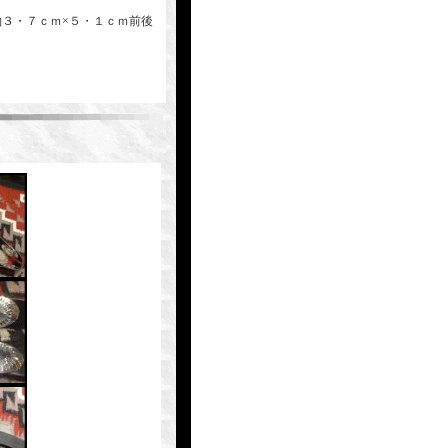
約３・７ｃｍ×５・１ｃｍ前後