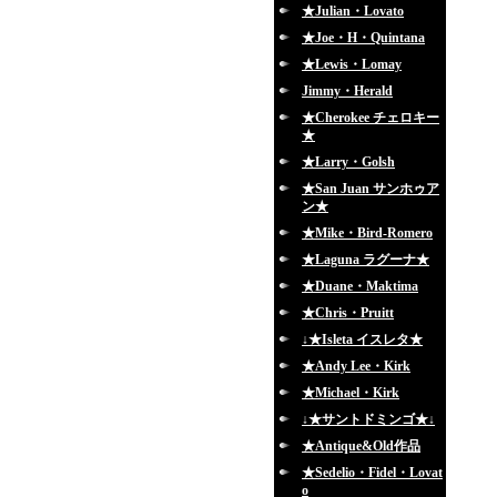
★Julian・Lovato
★Joe・H・Quintana
★Lewis・Lomay
Jimmy・Herald
★Cherokee チェロキー
★
★Larry・Golsh
★San Juan サンホゥア
ン★
★Mike・Bird-Romero
★Laguna ラグーナ★
★Duane・Maktima
★Chris・Pruitt
↓★Isleta イスレタ★
★Andy Lee・Kirk
★Michael・Kirk
↓★サントドミンゴ★↓
★Antique&Old作品
★Sedelio・Fidel・Lovat
o