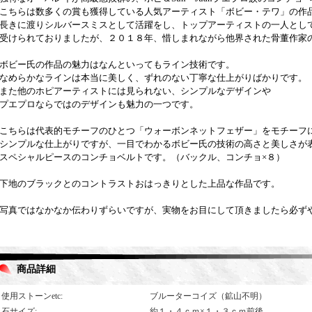
こちらは数多くの賞も獲得している人気アーティスト「ボビー・テワ」の作
長きに渡りシルバースミスとして活躍をし、トップアーティストの一人とし
受けられておりましたが、２０１８年、惜しまれながら他界された骨董作家
ボビー氏の作品の魅力はなんといってもライン技術です。
なめらかなラインは本当に美しく、ずれのない丁寧な仕上がりばかりです。
また他のホピアーティストには見られない、シンプルなデザインや
プエプロならではのデザインも魅力の一つです。
こちらは代表的モチーフのひとつ「ウォーボンネットフェザー」をモチーフ
シンプルな仕上がりですが、一目でわかるボビー氏の技術の高さと美しさが
スペシャルピースのコンチョベルトです。（バックル、コンチョ×８）
下地のブラックとのコントラストおはっきりとした上品な作品です。
写真ではなかなか伝わりずらいですが、実物をお目にして頂きましたら必ず
商品詳細
使用ストーンetc
:
ブルーターコイズ（鉱山不明）
石サイズ
:
約１・４ｃｍ×１・３ｃｍ前後