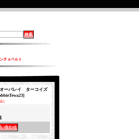
コンチョベルト
wa オーバレイ ターコイズ
obbieTewa23
]
込)
項