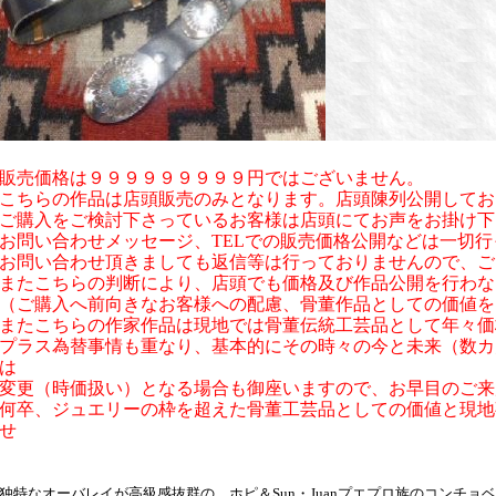
販売価格は９９９９９９９９９円ではございません。
こちらの作品は店頭販売のみとなります。店頭陳列公開してお
ご購入をご検討下さっているお客様は店頭にてお声をお掛け下
お問い合わせメッセージ、TELでの販売価格公開などは一切
お問い合わせ頂きましても返信等は行っておりませんので、ご
またこちらの判断により、店頭でも価格及び作品公開を行わな
（ご購入へ前向きなお客様への配慮、骨董作品としての価値を
またこちらの作家作品は現地では骨董伝統工芸品として年々価
プラス為替事情も重なり、基本的にその時々の今と未来（数カ
は
変更（時価扱い）となる場合も御座いますので、お早目のご来
何卒、ジュエリーの枠を超えた骨董工芸品としての価値と現地
せ
独特なオーバレイが高級感抜群の、ホピ＆Sun・Juanプエプロ族のコンチョ