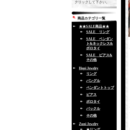
クリックして下さい。
商品カテゴリ一覧
★★SALE商品★★
SALE リング
SALE ペンダン
ト&ネックレス&
ボロタイ
SALE ピアス&
その他
Hopi Jewelry
リング
バングル
ペンダントトップ
ピアス
ボロタイ
バックル
その他
Zuni Jewelry
★リング