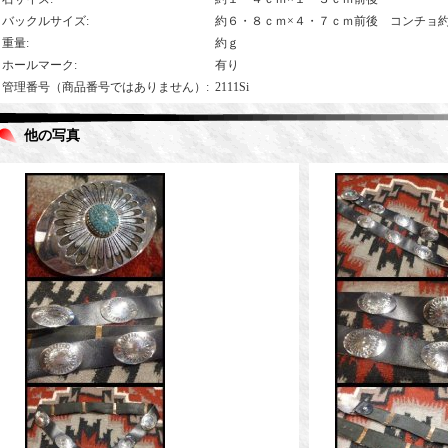
バックルサイズ
:
約６・８ｃｍ×４・７ｃｍ前後 コンチョ
重量
:
約ｇ
ホールマーク
:
有り
管理番号（商品番号ではありません）
:
2111Si
他の写真