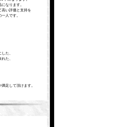
品になります。
て高い評価と支持を
の一人です。
にした、
表れた、
や満足して頂けます。