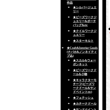
作品
★シルバージュエ
リー
★ビーズワークジ
ュエリー&ポーチ
バッグ&etc
★クイルワークジ
ュエリー
★スターキルト
★Craft&Interior Goods
(ナバホ&ノンネイティ
ブ込)
★スカル&ウォー
ボンネット
★ビーズワークド
ール&小物
★キャラクターモ
チーフ(ビーズワ
ークドール&サン
ドペイントetc)
★フェテッシュ
★カチーナドール
★サンドペイント