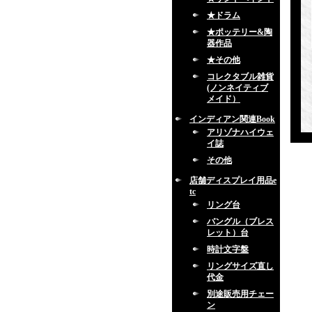
★ドラム
★ポッテリー&陶
器作品
★その他
コレクタブル雑貨
(ノンネイティブ
メイド）
インディアン関連Book
アリゾナハイウェ
イ誌
その他
店舗ディスプレイ用品e
tc
リング台
バングル（ブレス
レット）台
時計文字盤
リングサイズ直し
代金
別途販売用チェー
ン