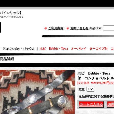
パインリッジ】
グルなど圧巻の品揃え
ご利用案内
｜
お問い合わせ
商品検索
:
｜ Hopi Jewelry >
バックル
｜
ホピ Bobbie・Tewa オーバレイ ターコイズ付 
商品詳細
ホピ Bobbie・Te
付 コンチョベルト
[
B
販売価格
:
999,999,999円
(税
数量
:
返品特約に関する重要事
｜