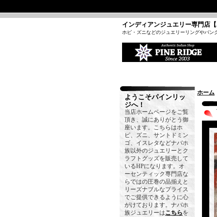
インディアンジュエリー専門店【
ホピ・ズニなどのジュエリーリングやバン
ホーム
ようこそパインリッ
ジへ！
当店ホームページをご覧
頂き、誠にありがとう御
座います。こちらはホ
ピ、ズニ、サントドミン
ゴ、イスレタなどナバホ
族以外のジュエリーとク
ラフトグッズを販売して
いるHPになります。オ
ーセンティック専門店な
らではの圧巻の品揃えと
リーズナブルなプライス
でご提供できるように心
がけております。ナバホ
族ジュエリーは
こちら
を