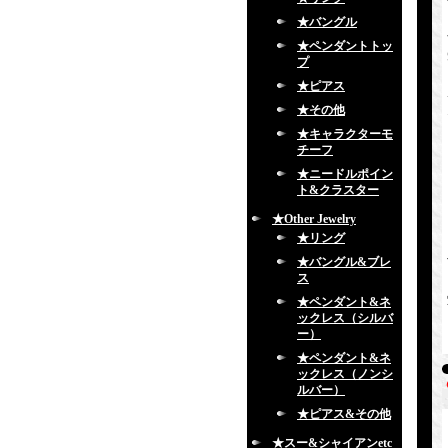
★バングル
★ペンダントトッ
プ
★ピアス
★その他
★キャラクターモ
チーフ
★ニードルポイン
ト&クラスター
★Other Jewelry
★リング
★バングル&ブレ
ス
★ペンダント&ネ
ックレス（シルバ
ー）
★ペンダント&ネ
ックレス（ノンシ
ルバー）
★ピアス&その他
★スー&シャイアンetc