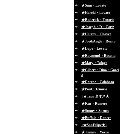
★Sam・Lovato
★Harold・Lovato
★Roderick・Tenorio
★Joseph・D・Coriz
★Harvey・Chavez
★Joe&Angle・Reano
★Lupe・Lovato
★Raymond・Rosetta
★Mary・Tafoya
★Gilbert・Dino・Garci
a
★Dorene・Calabaza
★Paul・Tenorio
↓★Taos タオス★↓
★Ken・Romero
★Sonny・Spruce
★Buffalo・Dancer
↓★SanFelipe★↓
★Timmy・Yazzie