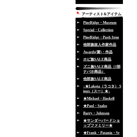
アーティスト&アイテム
別
PineRidge・Museum
Special・Collection
PineRidge・Push Item
他部族故人作家作品
Awards(賞)・作品
ホピ族SALE商品
ズニ族SALE商品（1部
ナバホ商品）
他部族SALE商品
↓★Lakota（ラコタ） S
ioux（スー）★↓
★Michael・Haskell
★Paul・Szabo
Barry・Johnson
★サンダーバードショ
ップファミリー★
★Frank・Patania・Sr