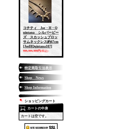
コチティ Joe・H・Q
uintana シルバービー
ズ スカッシュブロッ
サムネックレス約67cm
[JoeHQuintana107]
999,999,999円
(税込)
特定商取引法表示
Shop News
Shop Information
ショッピングカート
カートの中身
カートは空です。