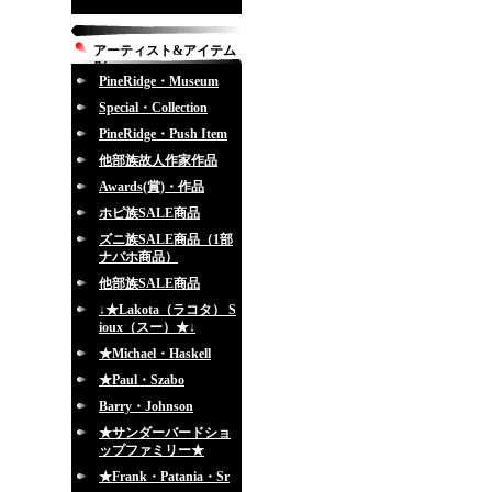
アーティスト&アイテム
別
PineRidge・Museum
Special・Collection
PineRidge・Push Item
他部族故人作家作品
Awards(賞)・作品
ホピ族SALE商品
ズニ族SALE商品（1部
ナバホ商品）
他部族SALE商品
↓★Lakota（ラコタ） S
ioux（スー）★↓
★Michael・Haskell
★Paul・Szabo
Barry・Johnson
★サンダーバードショ
ップファミリー★
★Frank・Patania・Sr