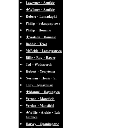
Lawrence・Saufkie
★Wilmer・Saufkie
Robert・Lomadapki
Phillip・Sekaquaptewa
Phillip・Honanie
★Watson・Honanie
Bobbie・Tewa
McBride・Lomayestewa
Billie・Ray・Hawee
Ted・Wadsworth
Hubert・Yowytewa
Norman・Honie・Sr
Tony・Kyasyousie
★Manuel・Hoyungwa
Vernon・Mansfield
Verden・Mansfield
★Willie・Archie・Tala
haftewa
Harvey・Quanimptew