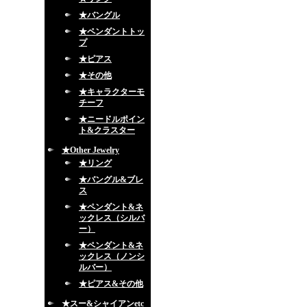
★バングル
★ペンダントトッ
プ
★ピアス
★その他
★キャラクターモ
チーフ
★ニードルポイン
ト&クラスター
★Other Jewelry
★リング
★バングル&ブレ
ス
★ペンダント&ネ
ックレス（シルバ
ー）
★ペンダント&ネ
ックレス（ノンシ
ルバー）
★ピアス&その他
★スー&シャイアンetc