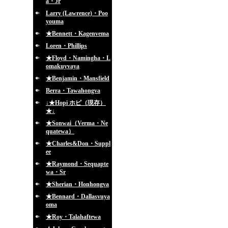
a・Jr
Larry (Lawrence)・Poo
youma
★Bennett・Kagenvema
Loren・Phillips
★Floyd・Namingha・L
omakuyvaya
★Benjamin・Mansfield
Berra・Tawahongva
↓★Hopi ホピ（現存）
★↓
★Sonwai（Verma・Ne
quatewa）
★Charles&Don・Suppl
ee
★Raymond・Sequapte
wa・Sr
★Sherian・Honhongva
★Bennard・Dallasvuya
oma
★Roy・Talahaftewa