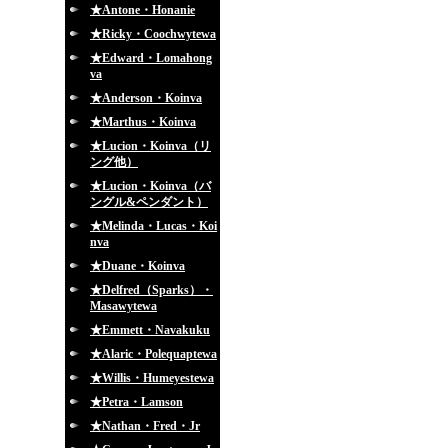
★Antone・Honanie
★Ricky・Coochwytewa
★Edward・Lomahong
va
★Anderson・Koinva
★Marthus・Koinva
★Lucion・Koinva（リ
ング他）
★Lucion・Koinva（バ
ングル&ペンダント）
★Melinda・Lucas・Koi
nva
★Duane・Koinva
★Delfred（Sparks）・
Masawytewa
★Emmett・Navakuku
★Alaric・Polequaptewa
★Willis・Humeyestewa
★Petra・Lamson
★Nathan・Fred・Jr