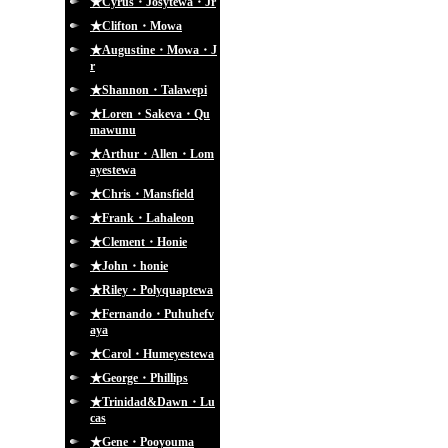
★Cyrus・Josytewa・Jr
★Clifton・Mowa
★Augustine・Mowa・J
r
★Shannon・Talawepi
★Loren・Sakeva・Qu
mawunu
★Arthur・Allen・Lom
ayestewa
★Chris・Mansfield
★Frank・Lahaleon
★Clement・Honie
★John・honie
★Riley・Polyquaptewa
★Fernando・Puhuhefv
aya
★Carol・Humeyestewa
★George・Phillips
★Trinidad&Dawn・Lu
cas
★Gene・Pooyouma