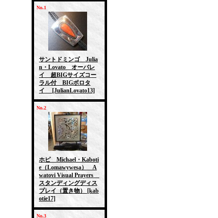
No.1
サントドミンゴ Julia
n・Lovato オーバレ
イ 超BIGサイズコー
ラル付 BIGボロタ
イ
[JulianLovato13]
No.2
ホピ Michael・Kaboti
e（Lomawywesa） A
watovi Visual Prayers
スタンディングディス
プレイ（置き物）
[kab
otie17]
No.3