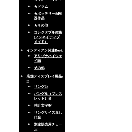
★ドラム
★ポッテリー&陶
器作品
★その他
コレクタブル雑貨
(ノンネイティブ
メイド）
インディアン関連Book
アリゾナハイウェ
イ誌
その他
店舗ディスプレイ用品e
tc
リング台
バングル（ブレス
レット）台
時計文字盤
リングサイズ直し
代金
別途販売用チェー
ン