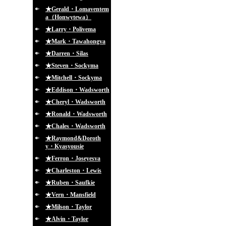
★Gerald・Lomaventem
a（Honwytewa）
★Larry・Polivema
★Mark・Tawahongva
★Darren・Silas
★Steven・Sockyma
★Mitchell・Sockyma
★Eddison・Wadsworth
★Cheryl・Wadsworth
★Ronald・Wadsworth
★Chales・Wadsworth
★Raymond&Doroth
y・Kyasyousie
★Ferron・Joseyesva
★Charleston・Lewis
★Ruben・Saufkie
★Vern・Mansfield
★Milson・Taylor
★Alvin・Taylor