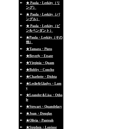
★ Paula・Leekity（リ
ング）
★ Paula・Leekity（バ
ングル）
★ Paula・Leekity（ピ
ン&ペンダント）
★Paula・Leekity（その
他）
★Tamara・Pinto
★Beverly・Etsate
★Virginia・Quam
★Bobby・Concho
★Charlotte・Dishta
★Leslie&Gladys・Lam
y
★Leander＆Lisa・Otho
le
★Stewart・Quandelacy
★Joan・Douglas
★Olivia・Panteah
★Stephen・Lonjose