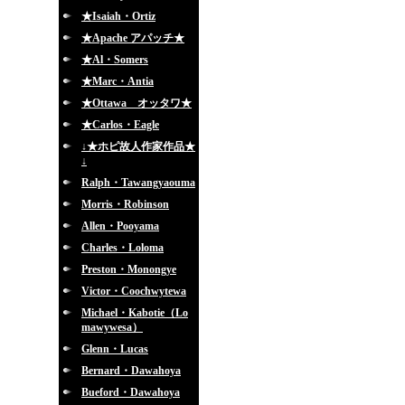
★Isaiah・Ortiz
★Apache アパッチ★
★Al・Somers
★Marc・Antia
★Ottawa オッタワ★
★Carlos・Eagle
↓★ホピ故人作家作品★
↓
Ralph・Tawangyaouma
Morris・Robinson
Allen・Pooyama
Charles・Loloma
Preston・Monongye
Victor・Coochwytewa
Michael・Kabotie（Lo
mawywesa）
Glenn・Lucas
Bernard・Dawahoya
Bueford・Dawahoya