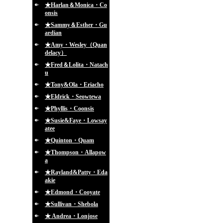
★Harlan＆Monica・Co
onsis
★Sammy＆Esther・Gu
ardian
★Amy・Wesley（Quan
delacy）
★Fred＆Lolita・Natach
u
★Tony&Ola・Eriacho
★Eldrick・Seowtewa
★Phyllis・Coonsis
★Susie&Faye・Lowsay
atee
★Quinton・Quam
★Thompson・Allapow
a
★Rayland&Patty・Eda
akie
★Edmond・Cooyate
★Sullivan・Shebola
★ Andrea・Lonjose