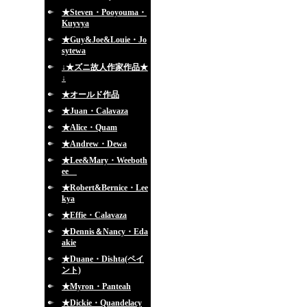
★Steven・Pooyouma・
Kuyvya
★Guy&Joe&Louie・Jo
sytewa
↓★ズニ故人作家作品★
↓
★オールド作品
★Juan・Calavaza
★Alice・Quam
★Andrew・Dewa
★Lee&Mary・Weeboth
ee
★Robert&Bernice・Lee
kya
★Effie・Calavaza
★Dennis＆Nancy・Eda
akie
★Duane・Dishta(ペイ
ント)
★Myron・Panteah
★Dickie・Quandelacy