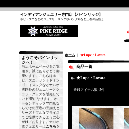
インディアンジュエリー専門店【パインリッジ】
ホピ・ズニなどのジュエリーリングやバングルなど圧巻の品揃え
ホーム
｜
★Lupe・Lovato
ようこそパインリッ
ジへ！
当店ホームページをご覧
商品一覧
頂き、誠にありがとう御
座います。こちらはホ
★Lupe・Lovato
ピ、ズニ、サントドミン
ゴ、イスレタなどナバホ
族以外のジュエリーとク
登録アイテム数
:
5件
ラフトグッズを販売して
いるHPになります。オ
ーセンティック専門店な
らではの圧巻の品揃えと
リーズナブルなプライス
でご提供できるように心
がけております。ナバホ
族ジュエリーは
こちら
を