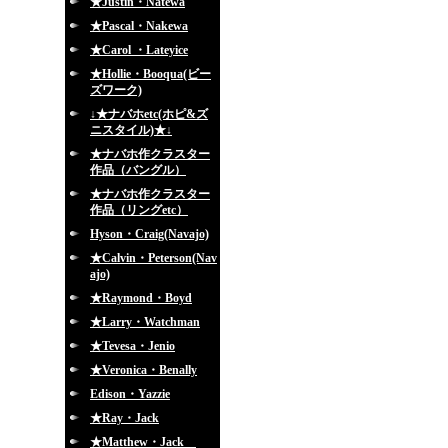
★Justin・Natewa
★Pascal・Nakewa
★Carol ・Lateyice
★Hollie・Booqua(ビー
ズワーク)
↓★ナバホetc(ホピ&ズ
ニスタイル)★↓
★ナバホ作クラスター
作品（バングル）
★ナバホ作クラスター
作品（リングetc）
Hyson・Craig(Navajo)
★Calvin・Peterson(Nav
ajo)
★Raymond・Boyd
★Larry・Watchman
★Tevesa・Jenio
★Veronica・Benally
Edison・Yazzie
★Ray・Jack
★Matthew・Jack