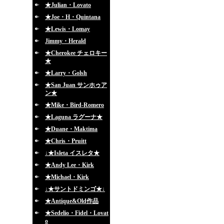
★Julian・Lovato
★Joe・H・Quintana
★Lewis・Lomay
Jimmy・Herald
★Cherokee チェロキー
★
★Larry・Golsh
★San Juan サンホゥア
ン★
★Mike・Bird-Romero
★Laguna ラグーナ★
★Duane・Maktima
★Chris・Pruitt
↓★Isleta イスレタ★
★Andy Lee・Kirk
★Michael・Kirk
↓★サントドミンゴ★↓
★Antique&Old作品
★Sedelio・Fidel・Lovat
o