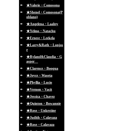
★Valerie・Comosona
★Shenel・Comosona(P
oblano)
★Angelena・Laahty
★Yelmo・Natachu
★Ernest・Leekela
★Larry&Rath・Lonjos
e
★Ryland&Claudia・G
asper
★Clarence・Booqua
★Joyce・Waseta
★Phyllia・Lucio
★Vernon・Vacit
★Jessica・Chavez
★Quinton・Bowannie
★Rose・Unkestine
★Judith・Calavaza
★Rose・Calavaza