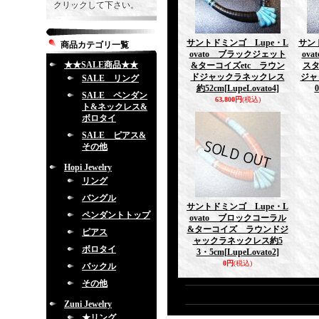
クリックして下さい。
サントドミンゴ Lupe・L
サン
商品カテゴリ一覧
ovato ブラックジェット
ov
★★SALE商品★★
&ターコイズetc ラウン
ス
ドジャックラネックレス
ジャ
SALE リング
約52cm
[LupeLovato4]
SALE ペンダン
63,800円
(税込)
ト&ネックレス&
ボロタイ
SALE ピアス&
その他
Hopi Jewelry
リング
バングル
サントドミンゴ Lupe・L
ペンダントトップ
ovato ブロックコーラル
&ターコイズ ラウンドジ
ピアス
ャックラネックレス約5
ボロタイ
3・5cm
[LupeLovato2]
0円
(税込)
バックル
その他
Zuni Jewelry
★リング