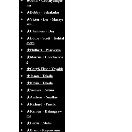
★John・Coochyumpte
wa
★Bobby・Sekakuku
★Victor・Lee・Masaye
sva
★Chalmers・Day
★Eddie・Scott・Kohtal
awva
★Philbert・Poseyesva
★Marcus・Coochwikvi
a
★Gary&Elsie・Yoyokie
★Jason・Takala
★Kevin・Takala
★Weaver・Selina
★Andrew・Saufkie
★Richard・Pawiki
★Ramon・Dalangyaw
ma
★Loren・Maha
★Brian・Kagenvema