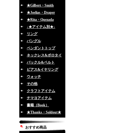
★Gilbert・Smith
★Joelias・Draper
★Rita・Quezada
↓★アイテム別★↓
リング
バングル
ペンダントトップ
ネックレス&ボロタイ
バックル&ベルト
ピアス&イヤリング
ウォッチ
その他
クラフトアイテム
チマヨアイテム
書籍（Book）
★Thanks・Soldout★
おすすめ商品