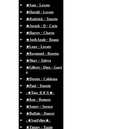
★Sam・Lovato
★Harold・Lovato
★Roderick・Tenorio
★Joseph・D・Coriz
★Harvey・Chavez
★Joe&Angle・Reano
★Lupe・Lovato
★Raymond・Rosetta
★Mary・Tafoya
★Gilbert・Dino・Garci
a
★Dorene・Calabaza
★Paul・Tenorio
↓★Taos タオス★↓
★Ken・Romero
★Sonny・Spruce
★Buffalo・Dancer
↓★SanFelipe★↓
★Timmy・Yazzie