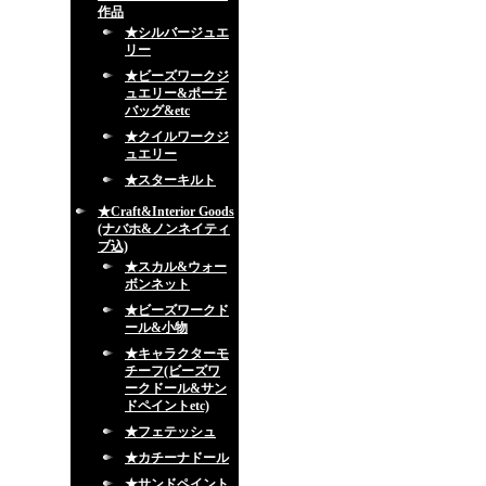
作品
★シルバージュエ
リー
★ビーズワークジ
ュエリー&ポーチ
バッグ&etc
★クイルワークジ
ュエリー
★スターキルト
★Craft&Interior Goods
(ナバホ&ノンネイティ
ブ込)
★スカル&ウォー
ボンネット
★ビーズワークド
ール&小物
★キャラクターモ
チーフ(ビーズワ
ークドール&サン
ドペイントetc)
★フェテッシュ
★カチーナドール
★サンドペイント