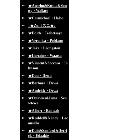
★Anselm&Rosita&Son
ny・Wallace
★Carmichael・Haloo
↓★Zuni ズニ★↓
★Edith・Tsabetsaye
★Veronica・Poblano
★Jake・Livingston
★Lorraine・Waatsa
★Vincent&Soccoro・Jo
hnson
★Don・Dewa
★Barbara・Dewa
★Andrick・Dewa
★Octavius&Irma・Seo
wtewa
★Albert・Banteah
★Ruddell&Nancy・Lac
onsello
★Dale&Sanford&Derri
ck・Edaakie