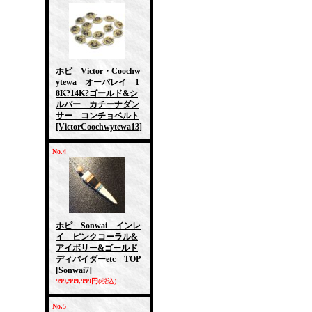
ホピ Victor・Coochw
ytewa オーバレイ 1
8K?14K?ゴールド&シ
ルバー カチーナダン
サー コンチョベルト
[VictorCoochwytewa13]
No.4
ホピ Sonwai インレ
イ ピンクコーラル&
アイボリー&ゴールド
ディバイダーetc TOP
[Sonwai7]
999,999,999円
(税込)
No.5