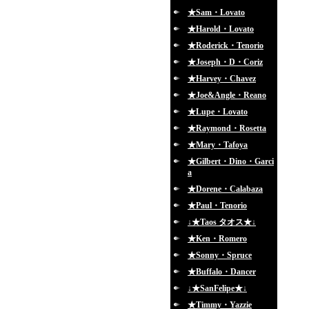
★Sam・Lovato
★Harold・Lovato
★Roderick・Tenorio
★Joseph・D・Coriz
★Harvey・Chavez
★Joe&Angle・Reano
★Lupe・Lovato
★Raymond・Rosetta
★Mary・Tafoya
★Gilbert・Dino・Garci
a
★Dorene・Calabaza
★Paul・Tenorio
↓★Taos タオス★↓
★Ken・Romero
★Sonny・Spruce
★Buffalo・Dancer
↓★SanFelipe★↓
★Timmy・Yazzie