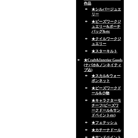
作品
★シルバージュエ
リー
★ビーズワークジ
ュエリー&ポーチ
バッグ&etc
★クイルワークジ
ュエリー
★スターキルト
★Craft&Interior Goods
(ナバホ&ノンネイティ
ブ込)
★スカル&ウォー
ボンネット
★ビーズワークド
ール&小物
★キャラクターモ
チーフ(ビーズワ
ークドール&サン
ドペイントetc)
★フェテッシュ
★カチーナドール
★サンドペイント