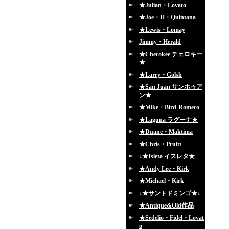
★Julian・Lovato
★Joe・H・Quintana
★Lewis・Lomay
Jimmy・Herald
★Cherokee チェロキー
★
★Larry・Golsh
★San Juan サンホゥア
ン★
★Mike・Bird-Romero
★Laguna ラグーナ★
★Duane・Maktima
★Chris・Pruitt
↓★Isleta イスレタ★
★Andy Lee・Kirk
★Michael・Kirk
↓★サントドミンゴ★↓
★Antique&Old作品
★Sedelio・Fidel・Lovat
o