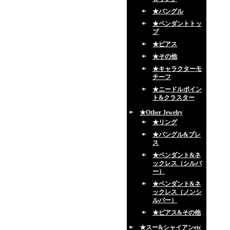
★バングル
★ペンダントトッ
プ
★ピアス
★その他
★キャラクターモ
チーフ
★ニードルポイン
ト&クラスター
★Other Jewelry
★リング
★バングル&ブレ
ス
★ペンダント&ネ
ックレス（シルバ
ー）
★ペンダント&ネ
ックレス（ノンシ
ルバー）
★ピアス&その他
★スー&シャイアンetc