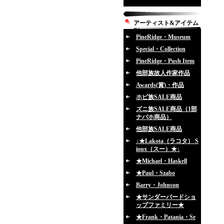
アーティスト&アイテム
別
PineRidge・Museum
Special・Collection
PineRidge・Push Item
他部族故人作家作品
Awards(賞)・作品
ホピ族SALE商品
ズニ族SALE商品（1部
ナバホ商品）
他部族SALE商品
↓★Lakota（ラコタ） S
ioux（スー）★↓
★Michael・Haskell
★Paul・Szabo
Barry・Johnson
★サンダーバードショ
ップファミリー★
★Frank・Patania・Sr