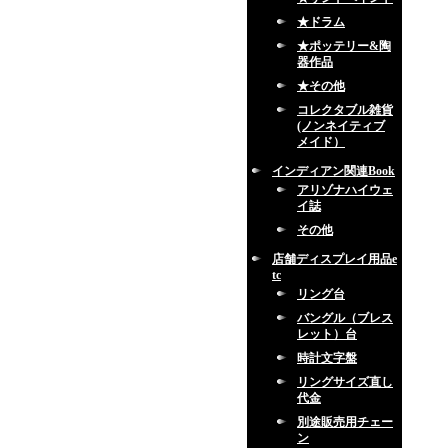
★ドラム
★ポッテリー&陶
器作品
★その他
コレクタブル雑貨
(ノンネイティブ
メイド）
インディアン関連Book
アリゾナハイウェ
イ誌
その他
店舗ディスプレイ用品e
tc
リング台
バングル（ブレス
レット）台
時計文字盤
リングサイズ直し
代金
別途販売用チェー
ン