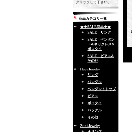
クリックして下さい。
商品カテゴリ一覧
★★SALE商品★★
SALE リング
SALE ペンダン
ト&ネックレス&
ボロタイ
SALE ピアス&
その他
Hopi Jewelry
リング
バングル
ペンダントトップ
ピアス
ボロタイ
バックル
その他
Zuni Jewelry
★リング