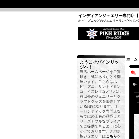
インディアンジュエリー専門店【
ホピ・ズニなどのジュエリーリングやバン
ホーム
ようこそパインリッ
ジへ！
当店ホームページをご覧
頂き、誠にありがとう御
座います。こちらはホ
ピ、ズニ、サントドミン
ゴ、イスレタなどナバホ
族以外のジュエリーとク
ラフトグッズを販売して
いるHPになります。オ
ーセンティック専門店な
らではの圧巻の品揃えと
リーズナブルなプライス
でご提供できるように心
がけております。ナバホ
族ジュエリーは
こちら
を