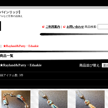
パインリッジ】
グルなど圧巻の品揃え
ご利用案内
｜
お問い合わせ
商品検索
:
｜
★Rayland&Patty・Edaakie
商品一覧
★Rayland&Patty・Edaakie
商品並び替え
:
登録アイテム数
:
3件