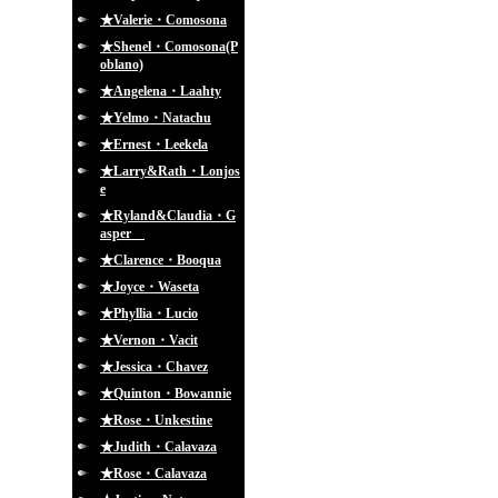
★Valerie・Comosona
★Shenel・Comosona(P
oblano)
★Angelena・Laahty
★Yelmo・Natachu
★Ernest・Leekela
★Larry&Rath・Lonjos
e
★Ryland&Claudia・G
asper
★Clarence・Booqua
★Joyce・Waseta
★Phyllia・Lucio
★Vernon・Vacit
★Jessica・Chavez
★Quinton・Bowannie
★Rose・Unkestine
★Judith・Calavaza
★Rose・Calavaza