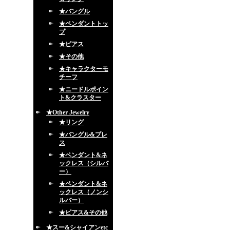
★バングル
★ペンダントトッ
プ
★ピアス
★その他
★キャラクターモ
チーフ
★ニードルポイン
ト&クラスター
★Other Jewelry
★リング
★バングル&ブレ
ス
★ペンダント&ネ
ックレス（シルバ
ー）
★ペンダント&ネ
ックレス（ノンシ
ルバー）
★ピアス&その他
★スー&シャイアンetc