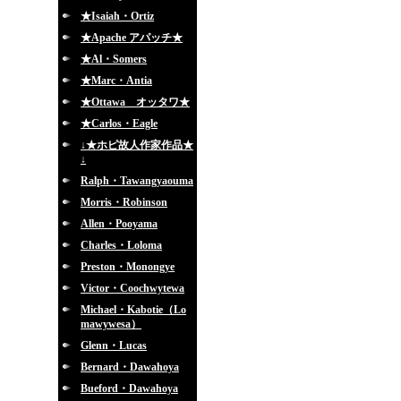
★Isaiah・Ortiz
★Apache アパッチ★
★Al・Somers
★Marc・Antia
★Ottawa オッタワ★
★Carlos・Eagle
↓★ホピ故人作家作品★
↓
Ralph・Tawangyaouma
Morris・Robinson
Allen・Pooyama
Charles・Loloma
Preston・Monongye
Victor・Coochwytewa
Michael・Kabotie（Lo
mawywesa）
Glenn・Lucas
Bernard・Dawahoya
Bueford・Dawahoya