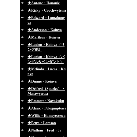
★Antone・Honanie
★Ricky・Coochwytewa
★Edward・Lomahong
va
★Anderson・Koinva
★Marthus・Koinva
★Lucion・Koinva（リ
ング他）
★Lucion・Koinva（バ
ングル&ペンダント）
★Melinda・Lucas・Koi
nva
★Duane・Koinva
★Delfred（Sparks）・
Masawytewa
★Emmett・Navakuku
★Alaric・Polequaptewa
★Willis・Humeyestewa
★Petra・Lamson
★Nathan・Fred・Jr