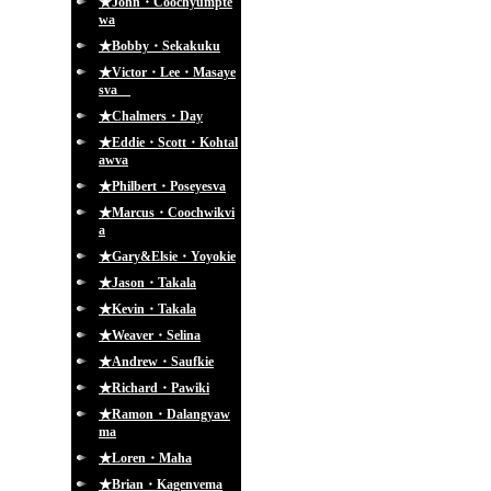
★John・Coochyumpte
wa
★Bobby・Sekakuku
★Victor・Lee・Masaye
sva
★Chalmers・Day
★Eddie・Scott・Kohtal
awva
★Philbert・Poseyesva
★Marcus・Coochwikvi
a
★Gary&Elsie・Yoyokie
★Jason・Takala
★Kevin・Takala
★Weaver・Selina
★Andrew・Saufkie
★Richard・Pawiki
★Ramon・Dalangyaw
ma
★Loren・Maha
★Brian・Kagenvema