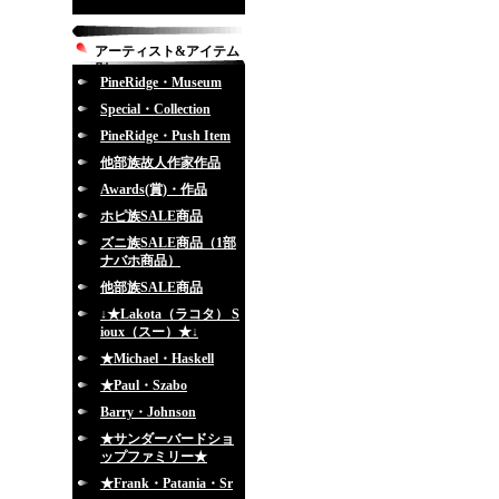
アーティスト&アイテム
別
PineRidge・Museum
Special・Collection
PineRidge・Push Item
他部族故人作家作品
Awards(賞)・作品
ホピ族SALE商品
ズニ族SALE商品（1部
ナバホ商品）
他部族SALE商品
↓★Lakota（ラコタ） S
ioux（スー）★↓
★Michael・Haskell
★Paul・Szabo
Barry・Johnson
★サンダーバードショ
ップファミリー★
★Frank・Patania・Sr