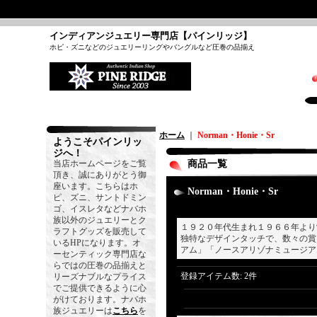
インディアンジュエリー専門店【パインリッジ】
ホピ・ズニなどのジュエリーリングやバングルなど圧巻の品揃え
ホーム
｜
Norman・Honie・Sr
ようこそパインリッ
ジへ！
当店ホームページをご覧
商品一覧
頂き、誠にありがとう御
座います。こちらはホ
Norman・Honie・Sr
ピ、ズニ、サントドミン
ゴ、イスレタなどナバホ
族以外のジュエリーとク
１９２０年代生まれ１９６６年より
ラフトグッズを販売して
独特なデザインタッチで、数々の賞
いるHPになります。オ
アム」「ノースアリゾナミュージア
ーセンティック専門店な
らではの圧巻の品揃えと
登録アイテム数
:
2件
リーズナブルなプライス
でご提供できるように心
がけております。ナバホ
族ジュエリーは
こちら
を