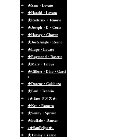
★Sam・Lovato
★Harold・Lovato
★Roderick・Tenorio
★Joseph・D・Coriz
★Harvey・Chavez
★Joe&Angle・Reano
★Lupe・Lovato
★Raymond・Rosetta
★Mary・Tafoya
★Gilbert・Dino・Garci
a
★Dorene・Calabaza
★Paul・Tenorio
↓★Taos タオス★↓
★Ken・Romero
★Sonny・Spruce
★Buffalo・Dancer
↓★SanFelipe★↓
★Timmy・Yazzie