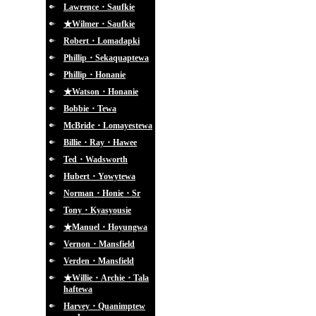
Lawrence・Saufkie
★Wilmer・Saufkie
Robert・Lomadapki
Phillip・Sekaquaptewa
Phillip・Honanie
★Watson・Honanie
Bobbie・Tewa
McBride・Lomayestewa
Billie・Ray・Hawee
Ted・Wadsworth
Hubert・Yowytewa
Norman・Honie・Sr
Tony・Kyasyousie
★Manuel・Hoyungwa
Vernon・Mansfield
Verden・Mansfield
★Willie・Archie・Tala
haftewa
Harvey・Quanimptew