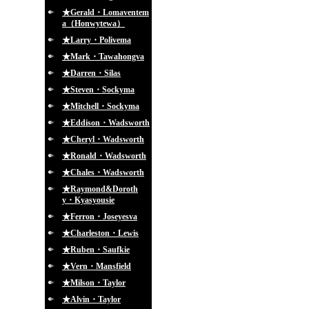
★Gerald・Lomaventem
a（Honwytewa）
★Larry・Polivema
★Mark・Tawahongva
★Darren・Silas
★Steven・Sockyma
★Mitchell・Sockyma
★Eddison・Wadsworth
★Cheryl・Wadsworth
★Ronald・Wadsworth
★Chales・Wadsworth
★Raymond&Doroth
y・Kyasyousie
★Ferron・Joseyesva
★Charleston・Lewis
★Ruben・Saufkie
★Vern・Mansfield
★Milson・Taylor
★Alvin・Taylor