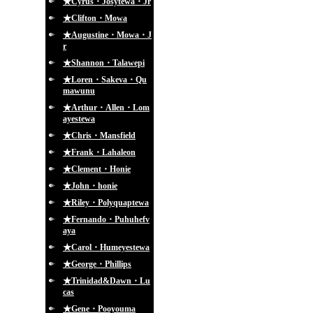
★Cyrus・Josytewa・Jr
★Clifton・Mowa
★Augustine・Mowa・J
r
★Shannon・Talawepi
★Loren・Sakeva・Qu
mawunu
★Arthur・Allen・Lom
ayestewa
★Chris・Mansfield
★Frank・Lahaleon
★Clement・Honie
★John・honie
★Riley・Polyquaptewa
★Fernando・Puhuhefv
aya
★Carol・Humeyestewa
★George・Phillips
★Trinidad&Dawn・Lu
cas
★Gene・Pooyouma