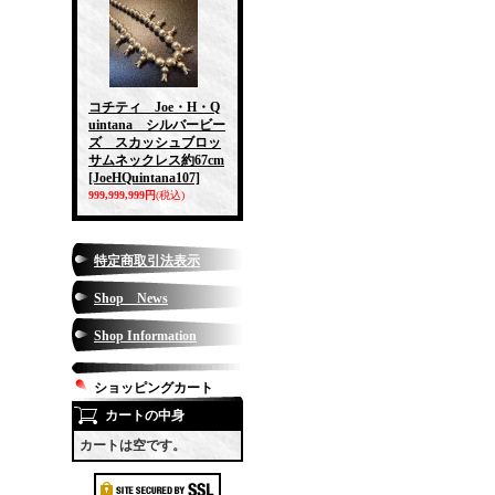
コチティ Joe・H・Q
uintana シルバービー
ズ スカッシュブロッ
サムネックレス約67cm
[JoeHQuintana107]
999,999,999円
(税込)
特定商取引法表示
Shop News
Shop Information
ショッピングカート
カートの中身
カートは空です。