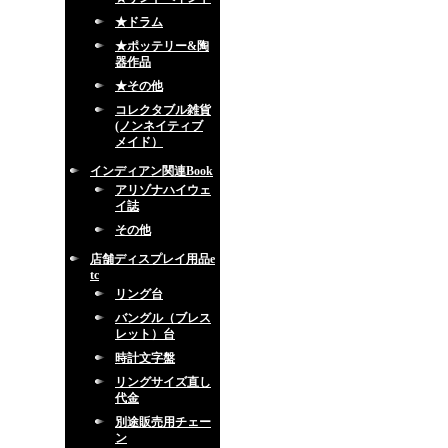
★ドラム
★ポッテリー&陶
器作品
★その他
コレクタブル雑貨
(ノンネイティブ
メイド）
インディアン関連Book
アリゾナハイウェ
イ誌
その他
店舗ディスプレイ用品e
tc
リング台
バングル（ブレス
レット）台
時計文字盤
リングサイズ直し
代金
別途販売用チェー
ン