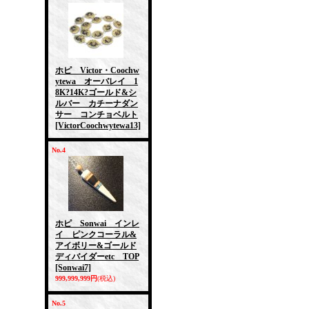
ホピ Victor・Coochw
ytewa オーバレイ 1
8K?14K?ゴールド&シ
ルバー カチーナダン
サー コンチョベルト
[VictorCoochwytewa13]
No.4
ホピ Sonwai インレ
イ ピンクコーラル&
アイボリー&ゴールド
ディバイダーetc TOP
[Sonwai7]
999,999,999円
(税込)
No.5