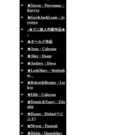
★Steven・Pooyouma・
Kuyvya
★Guy&Joe&Louie・Jo
sytewa
↓★ズニ故人作家作品★
↓
★オールド作品
★Juan・Calavaza
★Alice・Quam
★Andrew・Dewa
★Lee&Mary・Weeboth
ee
★Robert&Bernice・Lee
kya
★Effie・Calavaza
★Dennis＆Nancy・Eda
akie
★Duane・Dishta(ペイ
ント)
★Myron・Panteah
★Dickie・Quandelacy