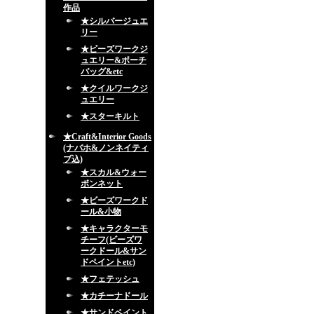
作品
★シルバージュエ
リー
★ビーズワークジ
ュエリー&ポーチ
バッグ&etc
★クイルワークジ
ュエリー
★スターキルト
★Craft&Interior Goods
(ナバホ&ノンネイティ
ブ込)
★スカル&ウォー
ボンネット
★ビーズワークド
ール&小物
★キャラクターモ
チーフ(ビーズワ
ークドール&サン
ドペイントetc)
★フェテッシュ
★カチーナドール
★サンドペイント