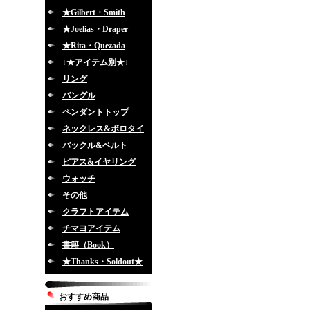
★Gilbert・Smith
★Joelias・Draper
★Rita・Quezada
↓★アイテム別★↓
リング
バングル
ペンダントトップ
ネックレス&ボロタイ
バックル&ベルト
ピアス&イヤリング
ウォッチ
その他
クラフトアイテム
チマヨアイテム
書籍（Book）
★Thanks・Soldout★
おすすめ商品