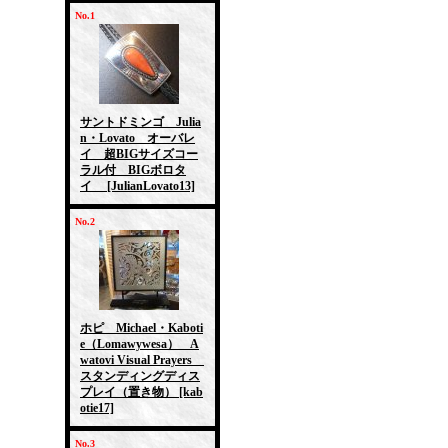
No.1
サントドミンゴ Julia
n・Lovato オーバレ
イ 超BIGサイズコー
ラル付 BIGボロタ
イ
[JulianLovato13]
No.2
ホピ Michael・Kaboti
e（Lomawywesa） A
watovi Visual Prayers
スタンディングディス
プレイ（置き物）
[kab
otie17]
No.3