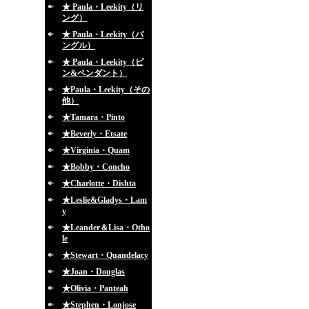
★ Paula・Leekity（リ
ング）
★ Paula・Leekity（バ
ングル）
★ Paula・Leekity（ピ
ン&ペンダント）
★Paula・Leekity（その
他）
★Tamara・Pinto
★Beverly・Etsate
★Virginia・Quam
★Bobby・Concho
★Charlotte・Dishta
★Leslie&Gladys・Lam
y
★Leander＆Lisa・Otho
le
★Stewart・Quandelacy
★Joan・Douglas
★Olivia・Panteah
★Stephen・Lonjose