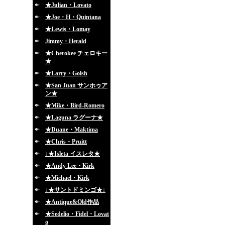
★Julian・Lovato
★Joe・H・Quintana
★Lewis・Lomay
Jimmy・Herald
★Cherokee チェロキー
★
★Larry・Golsh
★San Juan サンホゥア
ン★
★Mike・Bird-Romero
★Laguna ラグーナ★
★Duane・Maktima
★Chris・Pruitt
↓★Isleta イスレタ★
★Andy Lee・Kirk
★Michael・Kirk
↓★サントドミンゴ★↓
★Antique&Old作品
★Sedelio・Fidel・Lovat
o