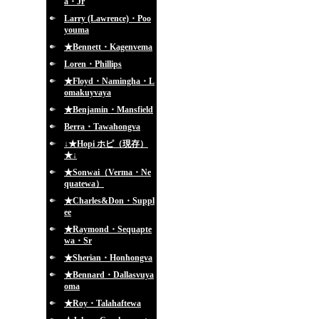
a・Jr
Larry (Lawrence)・Poo
youma
★Bennett・Kagenvema
Loren・Phillips
★Floyd・Namingha・L
omakuyvaya
★Benjamin・Mansfield
Berra・Tawahongva
↓★Hopi ホピ（現存）
★↓
★Sonwai（Verma・Ne
quatewa）
★Charles&Don・Suppl
ee
★Raymond・Sequapte
wa・Sr
★Sherian・Honhongva
★Bennard・Dallasvuya
oma
★Roy・Talahaftewa