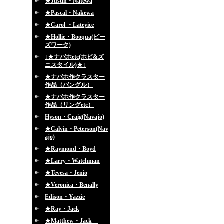
★Justin・Natewa
★Pascal・Nakewa
★Carol ・Lateyice
★Hollie・Booqua(ビー
ズワーク)
↓★ナバホetc(ホピ&ズ
ニスタイル)★↓
★ナバホ作クラスター
作品（バングル）
★ナバホ作クラスター
作品（リングetc）
Hyson・Craig(Navajo)
★Calvin・Peterson(Nav
ajo)
★Raymond・Boyd
★Larry・Watchman
★Tevesa・Jenio
★Veronica・Benally
Edison・Yazzie
★Ray・Jack
★Matthew・Jack