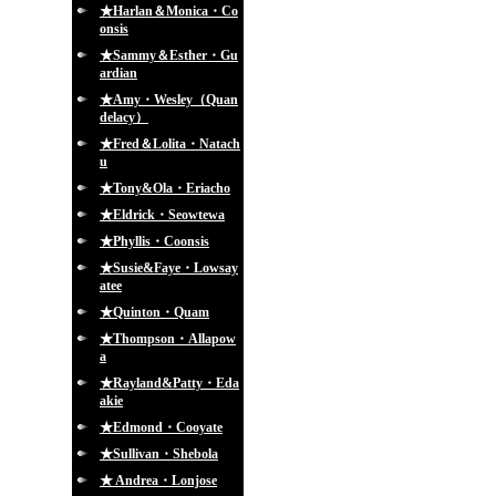
★Harlan＆Monica・Co
onsis
★Sammy＆Esther・Gu
ardian
★Amy・Wesley（Quan
delacy）
★Fred＆Lolita・Natach
u
★Tony&Ola・Eriacho
★Eldrick・Seowtewa
★Phyllis・Coonsis
★Susie&Faye・Lowsay
atee
★Quinton・Quam
★Thompson・Allapow
a
★Rayland&Patty・Eda
akie
★Edmond・Cooyate
★Sullivan・Shebola
★ Andrea・Lonjose