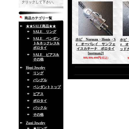
クリックして下さい。
商品カテゴリ一覧
★★SALE商品★★
SALE リング
SALE ペンダン
ホピ Norman・Honie・S
ホピ 
ト&ネックレス&
r オーバレイ サンフェ
r 
ボロタイ
イスカチーナ ボロタイ
ッド
[norman2]
SALE ピアス&
999,999,999円
(税込)
9
その他
Hopi Jewelry
リング
バングル
ペンダントトップ
ピアス
ボロタイ
バックル
その他
Zuni Jewelry
★リング