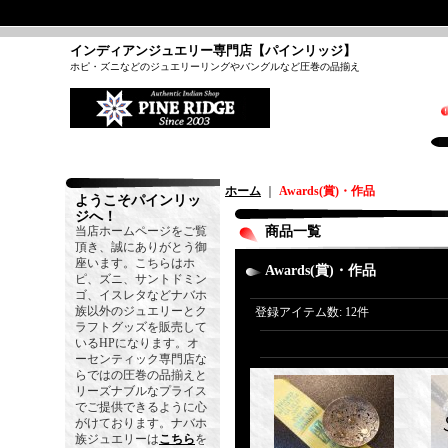
インディアンジュエリー専門店【パインリッジ】
ホピ・ズニなどのジュエリーリングやバングルなど圧巻の品揃え
ホーム
｜
Awards(賞)・作品
ようこそパインリッ
ジへ！
当店ホームページをご覧
商品一覧
頂き、誠にありがとう御
座います。こちらはホ
Awards(賞)・作品
ピ、ズニ、サントドミン
ゴ、イスレタなどナバホ
族以外のジュエリーとク
登録アイテム数
:
12件
ラフトグッズを販売して
いるHPになります。オ
ーセンティック専門店な
らではの圧巻の品揃えと
リーズナブルなプライス
でご提供できるように心
がけております。ナバホ
族ジュエリーは
こちら
を