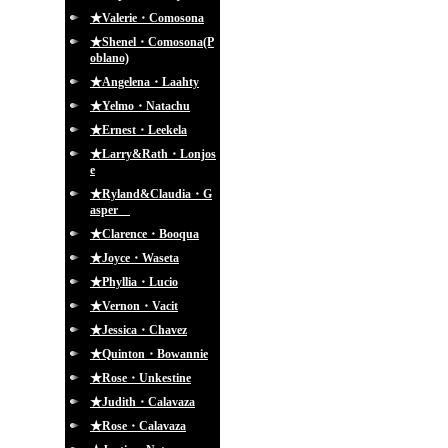
★Valerie・Comosona
★Shenel・Comosona(P
oblano)
★Angelena・Laahty
★Yelmo・Natachu
★Ernest・Leekela
★Larry&Rath・Lonjos
e
★Ryland&Claudia・G
asper
★Clarence・Booqua
★Joyce・Waseta
★Phyllia・Lucio
★Vernon・Vacit
★Jessica・Chavez
★Quinton・Bowannie
★Rose・Unkestine
★Judith・Calavaza
★Rose・Calavaza