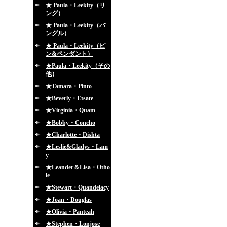
★ Paula・Leekity（リ
ング）
★ Paula・Leekity（バ
ングル）
★ Paula・Leekity（ピ
ン&ペンダント）
★Paula・Leekity（その
他）
★Tamara・Pinto
★Beverly・Etsate
★Virginia・Quam
★Bobby・Concho
★Charlotte・Dishta
★Leslie&Gladys・Lam
y
★Leander＆Lisa・Otho
le
★Stewart・Quandelacy
★Joan・Douglas
★Olivia・Panteah
★Stephen・Lonjose