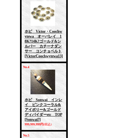
ホピ Victor・Coochw
ytewa オーバレイ 1
8K?14K?ゴールド&シ
ルバー カチーナダン
サー コンチョベルト
[VictorCoochwytewa13]
No.4
ホピ Sonwai インレ
イ ピンクコーラル&
アイボリー&ゴールド
ディバイダーetc TOP
[Sonwai7]
999,999,999円
(税込)
No.5