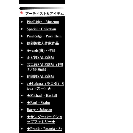
アーティスト&アイテム
別
PineRidge・Museum
Special・Collection
PineRidge・Push Item
他部族故人作家作品
Awards(賞)・作品
ホピ族SALE商品
ズニ族SALE商品（1部
ナバホ商品）
他部族SALE商品
↓★Lakota（ラコタ） S
ioux（スー）★↓
★Michael・Haskell
★Paul・Szabo
Barry・Johnson
★サンダーバードショ
ップファミリー★
★Frank・Patania・Sr