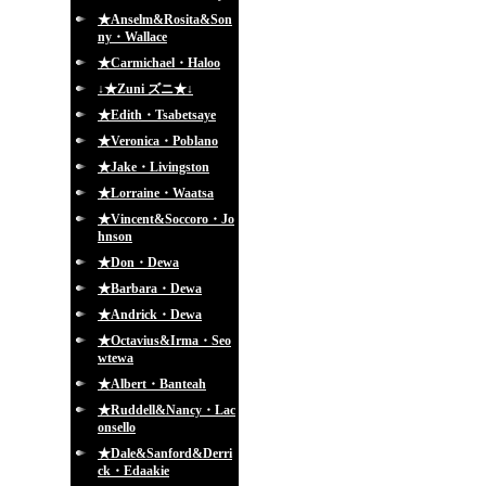
★Anselm&Rosita&Son
ny・Wallace
★Carmichael・Haloo
↓★Zuni ズニ★↓
★Edith・Tsabetsaye
★Veronica・Poblano
★Jake・Livingston
★Lorraine・Waatsa
★Vincent&Soccoro・Jo
hnson
★Don・Dewa
★Barbara・Dewa
★Andrick・Dewa
★Octavius&Irma・Seo
wtewa
★Albert・Banteah
★Ruddell&Nancy・Lac
onsello
★Dale&Sanford&Derri
ck・Edaakie