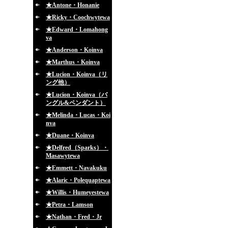
★Antone・Honanie
★Ricky・Coochwytewa
★Edward・Lomahong
va
★Anderson・Koinva
★Marthus・Koinva
★Lucion・Koinva（リ
ング他）
★Lucion・Koinva（バ
ングル&ペンダント）
★Melinda・Lucas・Koi
nva
★Duane・Koinva
★Delfred（Sparks）・
Masawytewa
★Emmett・Navakuku
★Alaric・Polequaptewa
★Willis・Humeyestewa
★Petra・Lamson
★Nathan・Fred・Jr