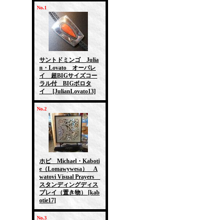
No.1
サントドミンゴ Julia
n・Lovato オーバレ
イ 超BIGサイズコー
ラル付 BIGボロタ
イ
[JulianLovato13]
No.2
ホピ Michael・Kaboti
e（Lomawywesa） A
watovi Visual Prayers
スタンディングディス
プレイ（置き物）
[kab
otie17]
No.3