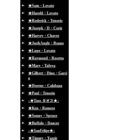
★Sam・Lovato
★Harold・Lovato
★Roderick・Tenorio
★Joseph・D・Coriz
★Harvey・Chavez
★Joe&Angle・Reano
★Lupe・Lovato
★Raymond・Rosetta
★Mary・Tafoya
★Gilbert・Dino・Garci
a
★Dorene・Calabaza
★Paul・Tenorio
↓★Taos タオス★↓
★Ken・Romero
★Sonny・Spruce
★Buffalo・Dancer
↓★SanFelipe★↓
★Timmy・Yazzie