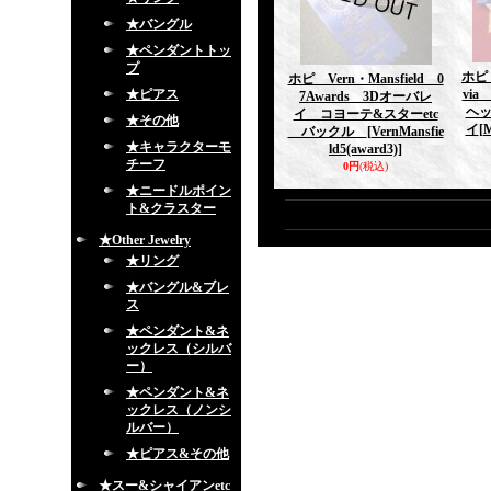
★バングル
★ペンダントトッ
プ
ホピ 
ホピ Vern・Mansfield 0
★ピアス
via
7Awards 3Dオーバレ
ヘ
イ コヨーテ&スターetc
★その他
イ
[
バックル
[VernMansfie
★キャラクターモ
ld5(award3)]
チーフ
0円
(税込)
★ニードルポイン
ト&クラスター
★Other Jewelry
★リング
★バングル&ブレ
ス
★ペンダント&ネ
ックレス（シルバ
ー）
★ペンダント&ネ
ックレス（ノンシ
ルバー）
★ピアス&その他
★スー&シャイアンetc