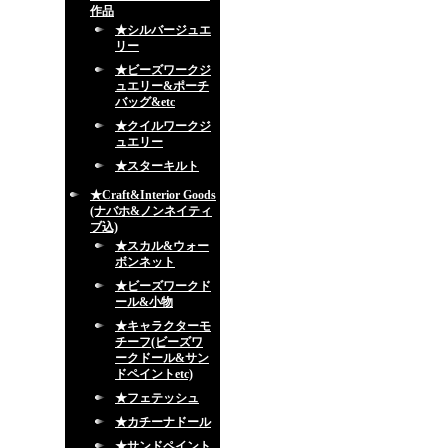
作品
★シルバージュエ
リー
★ビーズワークジ
ュエリー&ポーチ
バッグ&etc
★クイルワークジ
ュエリー
★スターキルト
★Craft&Interior Goods
(ナバホ&ノンネイティ
ブ込)
★スカル&ウォー
ボンネット
★ビーズワークド
ール&小物
★キャラクターモ
チーフ(ビーズワ
ークドール&サン
ドペイントetc)
★フェテッシュ
★カチーナドール
★サンドペイント