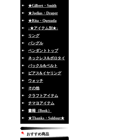
★Gilbert・Smith
★Joelias・Draper
★Rita・Quezada
↓★アイテム別★↓
リング
バングル
ペンダントトップ
ネックレス&ボロタイ
バックル&ベルト
ピアス&イヤリング
ウォッチ
その他
クラフトアイテム
チマヨアイテム
書籍（Book）
★Thanks・Soldout★
おすすめ商品