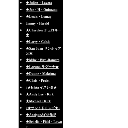
★Julian・Lovato
★Joe・H・Quintana
★Lewis・Lomay
Jimmy・Herald
★Cherokee チェロキー
★
★Larry・Golsh
★San Juan サンホゥア
ン★
★Mike・Bird-Romero
★Laguna ラグーナ★
★Duane・Maktima
★Chris・Pruitt
↓★Isleta イスレタ★
★Andy Lee・Kirk
★Michael・Kirk
↓★サントドミンゴ★↓
★Antique&Old作品
★Sedelio・Fidel・Lovat
o