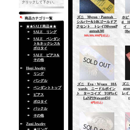
クリックして下さい。
ズニ Myron・Panteah
ホピ B
商品カテゴリ一覧
シルバー&14Kゴールドア
d 1
★★SALE商品★★
クセント トレイ
[MyronP
イ
anteah30]
[Be
SALE リング
999,999,999円
(税込)
SALE ペンダン
ト&ネックレス&
ボロタイ
SALE ピアス&
その他
Hopi Jewelry
リング
バングル
ズニ 
ズニ Eva・Wyaco 10A
ペンダントトップ
aco
wards ニードルポイン
レイ
ト ターコイズ TOP
[z-C
ピアス
c
LaNP19(award5)]
ボロタイ
0円
(税込)
バックル
その他
Zuni Jewelry
★リング