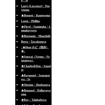
a・Jr
Larry (Lawrence)・Poo
youma
★Bennett・Kagenvema
Loren・Phillips
★Floyd・Namingha・L
omakuyvaya
★Benjamin・Mansfield
Berra・Tawahongva
↓★Hopi ホピ（現存）
★↓
★Sonwai（Verma・Ne
quatewa）
★Charles&Don・Suppl
ee
★Raymond・Sequapte
wa・Sr
★Sherian・Honhongva
★Bennard・Dallasvuya
oma
★Roy・Talahaftewa