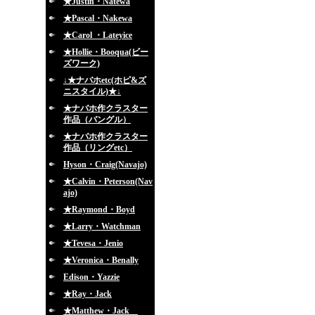
★Justin・Natewa
★Pascal・Nakewa
★Carol ・Lateyice
★Hollie・Booqua(ビー
ズワーク)
↓★ナバホetc(ホピ&ズ
ニスタイル)★↓
★ナバホ作クラスター
作品（バングル）
★ナバホ作クラスター
作品（リングetc）
Hyson・Craig(Navajo)
★Calvin・Peterson(Nav
ajo)
★Raymond・Boyd
★Larry・Watchman
★Tevesa・Jenio
★Veronica・Benally
Edison・Yazzie
★Ray・Jack
★Matthew・Jack