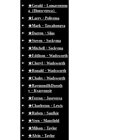
★Gerald・Lomaventem
a（Honwytewa）
★Larry・Polivema
★Mark・Tawahongva
★Darren・Silas
★Steven・Sockyma
★Mitchell・Sockyma
★Eddison・Wadsworth
★Cheryl・Wadsworth
★Ronald・Wadsworth
★Chales・Wadsworth
★Raymond&Doroth
y・Kyasyousie
★Ferron・Joseyesva
★Charleston・Lewis
★Ruben・Saufkie
★Vern・Mansfield
★Milson・Taylor
★Alvin・Taylor