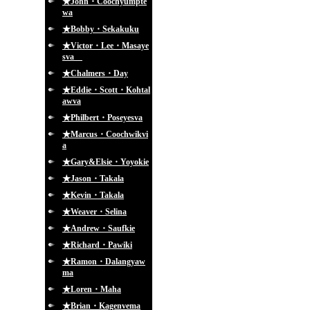
★John・Coochyumpte
wa
★Bobby・Sekakuku
★Victor・Lee・Masaye
sva
★Chalmers・Day
★Eddie・Scott・Kohtal
awva
★Philbert・Poseyesva
★Marcus・Coochwikvi
a
★Gary&Elsie・Yoyokie
★Jason・Takala
★Kevin・Takala
★Weaver・Selina
★Andrew・Saufkie
★Richard・Pawiki
★Ramon・Dalangyaw
ma
★Loren・Maha
★Brian・Kagenvema