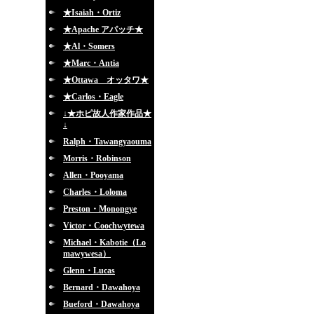
★Isaiah・Ortiz
★Apache アパッチ★
★Al・Somers
★Marc・Antia
★Ottawa オッタワ★
★Carlos・Eagle
↓★ホピ故人作家作品★
↓
Ralph・Tawangyaouma
Morris・Robinson
Allen・Pooyama
Charles・Loloma
Preston・Monongye
Victor・Coochwytewa
Michael・Kabotie（Lo
mawywesa）
Glenn・Lucas
Bernard・Dawahoya
Bueford・Dawahoya