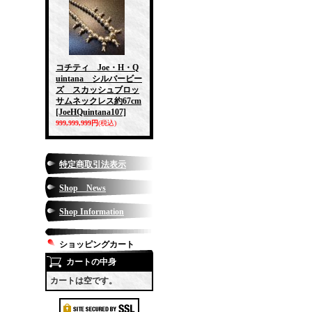
コチティ Joe・H・Q
uintana シルバービー
ズ スカッシュブロッ
サムネックレス約67cm
[JoeHQuintana107]
999,999,999円
(税込)
特定商取引法表示
Shop News
Shop Information
ショッピングカート
カートの中身
カートは空です。