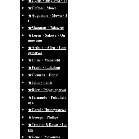
★Cyrus・Josytewa・Jr
★Clifton・Mowa
★Augustine・Mowa・J
r
★Shannon・Talawepi
★Loren・Sakeva・Qu
mawunu
★Arthur・Allen・Lom
ayestewa
★Chris・Mansfield
★Frank・Lahaleon
★Clement・Honie
★John・honie
★Riley・Polyquaptewa
★Fernando・Puhuhefv
aya
★Carol・Humeyestewa
★George・Phillips
★Trinidad&Dawn・Lu
cas
★Gene・Pooyouma