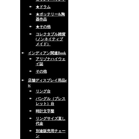
★ドラム
★ポッテリー&陶
器作品
★その他
コレクタブル雑貨
(ノンネイティブ
メイド）
インディアン関連Book
アリゾナハイウェ
イ誌
その他
店舗ディスプレイ用品e
tc
リング台
バングル（ブレス
レット）台
時計文字盤
リングサイズ直し
代金
別途販売用チェー
ン