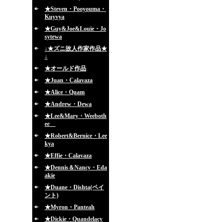
★Steven・Pooyouma・
Kuyvya
★Guy&Joe&Louie・Jo
sytewa
↓★ズニ故人作家作品★
↓
★オールド作品
★Juan・Calavaza
★Alice・Quam
★Andrew・Dewa
★Lee&Mary・Weeboth
ee
★Robert&Bernice・Lee
kya
★Effie・Calavaza
★Dennis＆Nancy・Eda
akie
★Duane・Dishta(ペイ
ント)
★Myron・Panteah
★Dickie・Quandelacy