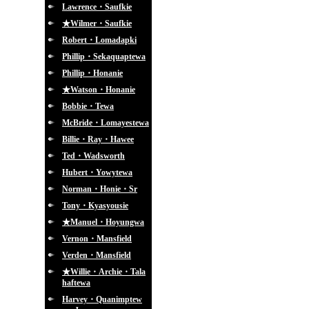
Lawrence・Saufkie
★Wilmer・Saufkie
Robert・Lomadapki
Phillip・Sekaquaptewa
Phillip・Honanie
★Watson・Honanie
Bobbie・Tewa
McBride・Lomayestewa
Billie・Ray・Hawee
Ted・Wadsworth
Hubert・Yowytewa
Norman・Honie・Sr
Tony・Kyasyousie
★Manuel・Hoyungwa
Vernon・Mansfield
Verden・Mansfield
★Willie・Archie・Tala
haftewa
Harvey・Quanimptew