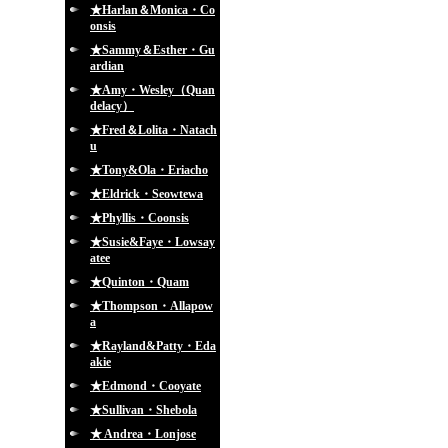
★Harlan＆Monica・Co
onsis
★Sammy＆Esther・Gu
ardian
★Amy・Wesley（Quan
delacy）
★Fred＆Lolita・Natach
u
★Tony&Ola・Eriacho
★Eldrick・Seowtewa
★Phyllis・Coonsis
★Susie&Faye・Lowsay
atee
★Quinton・Quam
★Thompson・Allapow
a
★Rayland&Patty・Eda
akie
★Edmond・Cooyate
★Sullivan・Shebola
★ Andrea・Lonjose