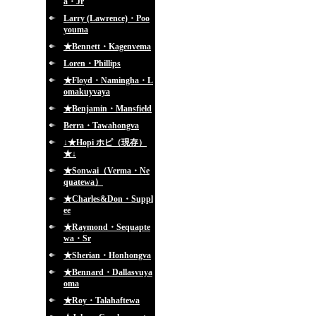
a・Jr
Larry (Lawrence)・Poo
youma
★Bennett・Kagenvema
Loren・Phillips
★Floyd・Namingha・L
omakuyvaya
★Benjamin・Mansfield
Berra・Tawahongva
↓★Hopi ホピ（現存）
★↓
★Sonwai（Verma・Ne
quatewa）
★Charles&Don・Suppl
ee
★Raymond・Sequapte
wa・Sr
★Sherian・Honhongva
★Bennard・Dallasvuya
oma
★Roy・Talahaftewa