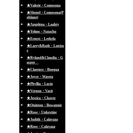
★Valerie・Comosona
★Shenel・Comosona(P
oblano)
★Angelena・Laahty
★Yelmo・Natachu
★Ernest・Leekela
★Larry&Rath・Lonjos
e
★Ryland&Claudia・G
asper
★Clarence・Booqua
★Joyce・Waseta
★Phyllia・Lucio
★Vernon・Vacit
★Jessica・Chavez
★Quinton・Bowannie
★Rose・Unkestine
★Judith・Calavaza
★Rose・Calavaza