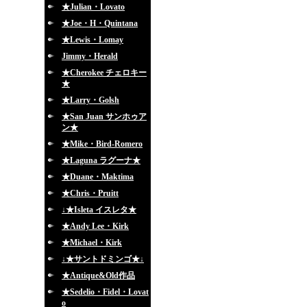
★Julian・Lovato
★Joe・H・Quintana
★Lewis・Lomay
Jimmy・Herald
★Cherokee チェロキー
★
★Larry・Golsh
★San Juan サンホゥア
ン★
★Mike・Bird-Romero
★Laguna ラグーナ★
★Duane・Maktima
★Chris・Pruitt
↓★Isleta イスレタ★
★Andy Lee・Kirk
★Michael・Kirk
↓★サントドミンゴ★↓
★Antique&Old作品
★Sedelio・Fidel・Lovat
o