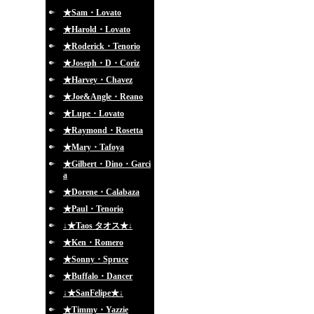
★Sam・Lovato
★Harold・Lovato
★Roderick・Tenorio
★Joseph・D・Coriz
★Harvey・Chavez
★Joe&Angle・Reano
★Lupe・Lovato
★Raymond・Rosetta
★Mary・Tafoya
★Gilbert・Dino・Garci
a
★Dorene・Calabaza
★Paul・Tenorio
↓★Taos タオス★↓
★Ken・Romero
★Sonny・Spruce
★Buffalo・Dancer
↓★SanFelipe★↓
★Timmy・Yazzie