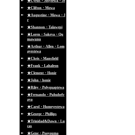
★Cyrus・Josytewa・Jr
★Clifton・Mowa
★Augustine・Mowa・J
r
★Shannon・Talawepi
★Loren・Sakeva・Qu
mawunu
★Arthur・Allen・Lom
ayestewa
★Chris・Mansfield
★Frank・Lahaleon
★Clement・Honie
★John・honie
★Riley・Polyquaptewa
★Fernando・Puhuhefv
aya
★Carol・Humeyestewa
★George・Phillips
★Trinidad&Dawn・Lu
cas
★Gene・Pooyouma