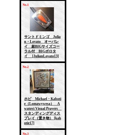
No.1
サントドミンゴ Julia
n・Lovato オーバレ
イ 超BIGサイズコー
ラル付 BIGボロタ
イ
[JulianLovato13]
No.2
ホピ Michael・Kaboti
e（Lomawywesa） A
watovi Visual Prayers
スタンディングディス
プレイ（置き物）
[kab
otie17]
No.3