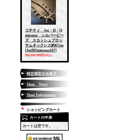
コチティ Joe・H・Q
uintana シルバービー
ズ スカッシュブロッ
サムネックレス約67cm
[JoeHQuintana107]
999,999,999円
(税込)
特定商取引法表示
Shop News
Shop Information
ショッピングカート
カートの中身
カートは空です。