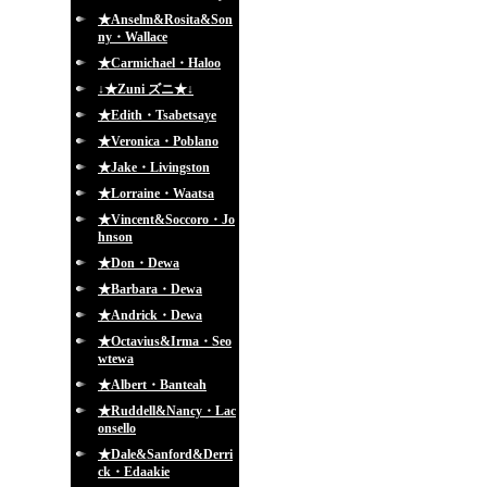
★Anselm&Rosita&Son
ny・Wallace
★Carmichael・Haloo
↓★Zuni ズニ★↓
★Edith・Tsabetsaye
★Veronica・Poblano
★Jake・Livingston
★Lorraine・Waatsa
★Vincent&Soccoro・Jo
hnson
★Don・Dewa
★Barbara・Dewa
★Andrick・Dewa
★Octavius&Irma・Seo
wtewa
★Albert・Banteah
★Ruddell&Nancy・Lac
onsello
★Dale&Sanford&Derri
ck・Edaakie