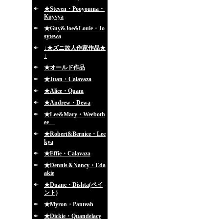
★Steven・Pooyouma・
Kuyvya
★Guy&Joe&Louie・Jo
sytewa
↓★ズニ故人作家作品★
↓
★オールド作品
★Juan・Calavaza
★Alice・Quam
★Andrew・Dewa
★Lee&Mary・Weeboth
ee
★Robert&Bernice・Lee
kya
★Effie・Calavaza
★Dennis＆Nancy・Eda
akie
★Duane・Dishta(ペイ
ント)
★Myron・Panteah
★Dickie・Quandelacy