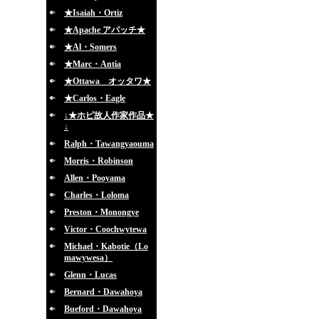
★Isaiah・Ortiz
★Apache アパッチ★
★Al・Somers
★Marc・Antia
★Ottawa オッタワ★
★Carlos・Eagle
↓★ホピ故人作家作品★
↓
Ralph・Tawangyaouma
Morris・Robinson
Allen・Pooyama
Charles・Loloma
Preston・Monongye
Victor・Coochwytewa
Michael・Kabotie（Lo
mawywesa）
Glenn・Lucas
Bernard・Dawahoya
Bueford・Dawahoya