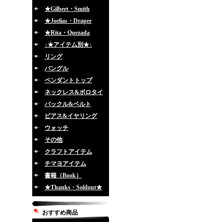
★Gilbert・Smith
★Joelias・Draper
★Rita・Quezada
↓★アイテム別★↓
リング
バングル
ペンダントトップ
ネックレス&ボロタイ
バックル&ベルト
ピアス&イヤリング
ウォッチ
その他
クラフトアイテム
チマヨアイテム
書籍（Book）
★Thanks・Soldout★
おすすめ商品