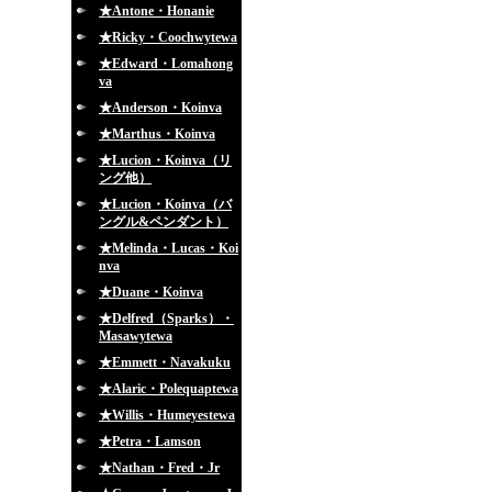
★Antone・Honanie
★Ricky・Coochwytewa
★Edward・Lomahong
va
★Anderson・Koinva
★Marthus・Koinva
★Lucion・Koinva（リ
ング他）
★Lucion・Koinva（バ
ングル&ペンダント）
★Melinda・Lucas・Koi
nva
★Duane・Koinva
★Delfred（Sparks）・
Masawytewa
★Emmett・Navakuku
★Alaric・Polequaptewa
★Willis・Humeyestewa
★Petra・Lamson
★Nathan・Fred・Jr