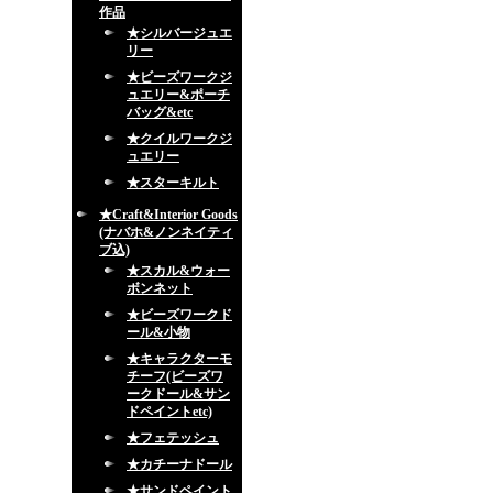
作品
★シルバージュエ
リー
★ビーズワークジ
ュエリー&ポーチ
バッグ&etc
★クイルワークジ
ュエリー
★スターキルト
★Craft&Interior Goods
(ナバホ&ノンネイティ
ブ込)
★スカル&ウォー
ボンネット
★ビーズワークド
ール&小物
★キャラクターモ
チーフ(ビーズワ
ークドール&サン
ドペイントetc)
★フェテッシュ
★カチーナドール
★サンドペイント