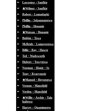
Lawrence・Saufkie
★Wilmer・Saufkie
Robert・Lomadapki
Phillip・Sekaquaptewa
Phillip・Honanie
★Watson・Honanie
Bobbie・Tewa
McBride・Lomayestewa
Billie・Ray・Hawee
Ted・Wadsworth
Hubert・Yowytewa
Norman・Honie・Sr
Tony・Kyasyousie
★Manuel・Hoyungwa
Vernon・Mansfield
Verden・Mansfield
★Willie・Archie・Tala
haftewa
Harvey・Quanimptew