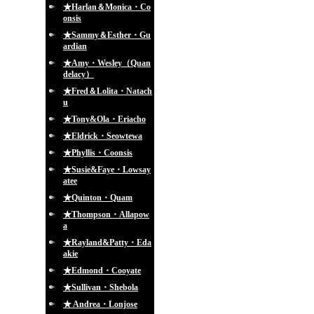
★Harlan＆Monica・Co
onsis
★Sammy＆Esther・Gu
ardian
★Amy・Wesley（Quan
delacy）
★Fred＆Lolita・Natach
u
★Tony&Ola・Eriacho
★Eldrick・Seowtewa
★Phyllis・Coonsis
★Susie&Faye・Lowsay
atee
★Quinton・Quam
★Thompson・Allapow
a
★Rayland&Patty・Eda
akie
★Edmond・Cooyate
★Sullivan・Shebola
★ Andrea・Lonjose