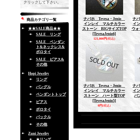
クリックして下さい。
ナバホ Tevesa・Jenio
ナバ
商品カテゴリ一覧
インレイ マルチカラー
イ
★★SALE商品★★
ストーン BIGサイズTOP
ウォ
[TevesaJenio6]
SALE リング
121,000円
(税込)
SALE ペンダン
ト&ネックレス&
ボロタイ
SALE ピアス&
その他
Hopi Jewelry
リング
ナバホ Tevesa・Jenio
ナバ
バングル
インレイ マルチカラー
イ
ペンダントトップ
ストーン ハート型TOP
バ
[TevesaJenio5]
ピアス
0円
(税込)
ボロタイ
バックル
その他
Zuni Jewelry
★リング