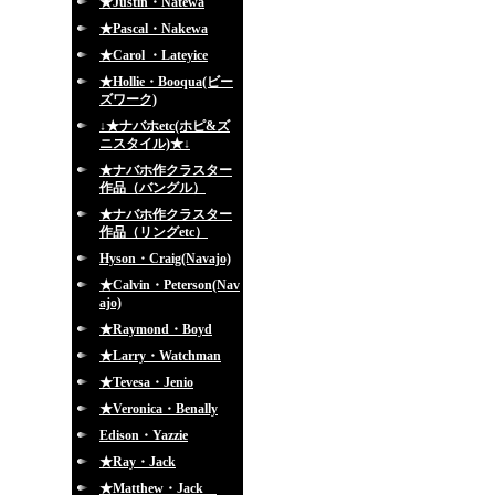
★Justin・Natewa
★Pascal・Nakewa
★Carol ・Lateyice
★Hollie・Booqua(ビー
ズワーク)
↓★ナバホetc(ホピ&ズ
ニスタイル)★↓
★ナバホ作クラスター
作品（バングル）
★ナバホ作クラスター
作品（リングetc）
Hyson・Craig(Navajo)
★Calvin・Peterson(Nav
ajo)
★Raymond・Boyd
★Larry・Watchman
★Tevesa・Jenio
★Veronica・Benally
Edison・Yazzie
★Ray・Jack
★Matthew・Jack