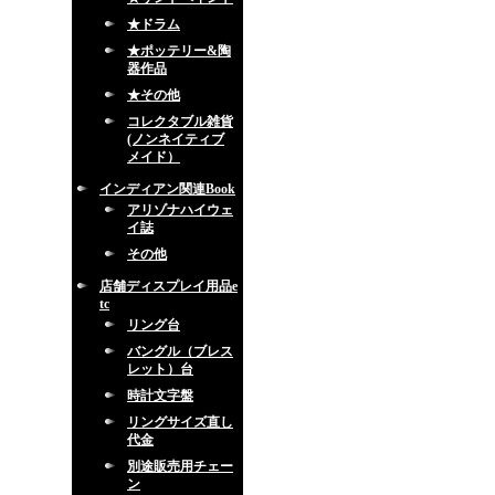
★ドラム
★ポッテリー&陶
器作品
★その他
コレクタブル雑貨
(ノンネイティブ
メイド）
インディアン関連Book
アリゾナハイウェ
イ誌
その他
店舗ディスプレイ用品e
tc
リング台
バングル（ブレス
レット）台
時計文字盤
リングサイズ直し
代金
別途販売用チェー
ン