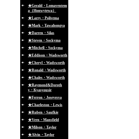
★Gerald・Lomaventem
a（Honwytewa）
★Larry・Polivema
★Mark・Tawahongva
★Darren・Silas
★Steven・Sockyma
★Mitchell・Sockyma
★Eddison・Wadsworth
★Cheryl・Wadsworth
★Ronald・Wadsworth
★Chales・Wadsworth
★Raymond&Doroth
y・Kyasyousie
★Ferron・Joseyesva
★Charleston・Lewis
★Ruben・Saufkie
★Vern・Mansfield
★Milson・Taylor
★Alvin・Taylor