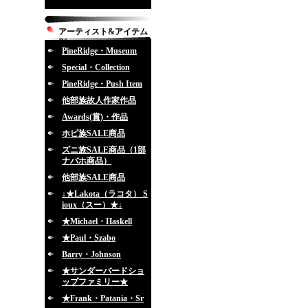
アーティスト&アイテム
別
PineRidge・Museum
Special・Collection
PineRidge・Push Item
他部族故人作家作品
Awards(賞)・作品
ホピ族SALE商品
ズニ族SALE商品（1部
ナバホ商品）
他部族SALE商品
↓★Lakota（ラコタ） S
ioux（スー）★↓
★Michael・Haskell
★Paul・Szabo
Barry・Johnson
★サンダーバードショ
ップファミリー★
★Frank・Patania・Sr