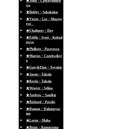
★John・Coochyumpte
wa
★Bobby・Sekakuku
★Victor・Lee・Masaye
sva
★Chalmers・Day
★Eddie・Scott・Kohtal
awva
★Philbert・Poseyesva
★Marcus・Coochwikvi
a
★Gary&Elsie・Yoyokie
★Jason・Takala
★Kevin・Takala
★Weaver・Selina
★Andrew・Saufkie
★Richard・Pawiki
★Ramon・Dalangyaw
ma
★Loren・Maha
★Brian・Kagenvema