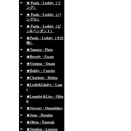
★ Paula・Leekity（リ
ング）
★ Paula・Leekity（バ
ングル）
★ Paula・Leekity（ピ
ン&ペンダント）
★Paula・Leekity（その
他）
★Tamara・Pinto
★Beverly・Etsate
★Virginia・Quam
★Bobby・Concho
★Charlotte・Dishta
★Leslie&Gladys・Lam
y
★Leander＆Lisa・Otho
le
★Stewart・Quandelacy
★Joan・Douglas
★Olivia・Panteah
★Stephen・Lonjose