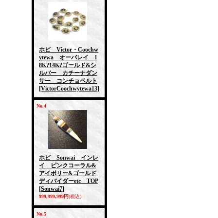
ホピ Victor・Coochw
ytewa オーバレイ 1
8K?14K?ゴールド&シ
ルバー カチーナダン
サー コンチョベルト
[VictorCoochwytewa13]
No.4
ホピ Sonwai インレ
イ ピンクコーラル&
アイボリー&ゴールド
ディバイダーetc TOP
[Sonwai7]
999,999,999円
(税込)
No.5