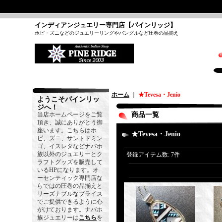
インディアンジュエリー専門店【パインリッジ】
ホピ・ズニなどのジュエリーリングやバングルなど圧巻の品揃え
ホーム
｜
★Tevesa・Jenio
ようこそパインリッ
ジへ！
当店ホームページをご覧
商品一覧
頂き、誠にありがとう御
座います。こちらはホ
★Tevesa・Jenio
ピ、ズニ、サントドミン
ゴ、イスレタなどナバホ
族以外のジュエリーとク
登録アイテム数
:
7件
ラフトグッズを販売して
いるHPになります。オ
ーセンティック専門店な
らではの圧巻の品揃えと
リーズナブルなプライス
でご提供できるように心
がけております。ナバホ
族ジュエリーは
こちら
を