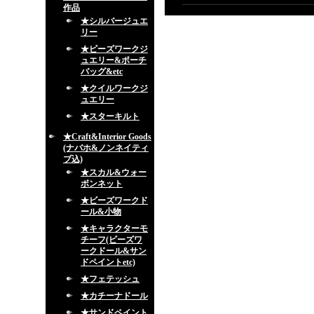
作品
★シルバージュエ
リー
★ビーズワークジ
ュエリー&ポーチ
バッグ&etc
★クイルワークジ
ュエリー
★スターキルト
★Craft&Interior Goods
(ナバホ&ノンネイティ
ブ込)
★スカル&ウォー
ボンネット
★ビーズワークド
ール&小物
★キャラクターモ
チーフ(ビーズワ
ークドール&サン
ドペイントetc)
★フェテッシュ
★カチーナドール
★サンドペイント