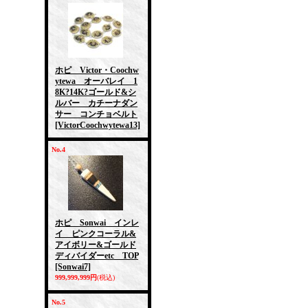
ホピ Victor・Coochw
ytewa オーバレイ 1
8K?14K?ゴールド&シ
ルバー カチーナダン
サー コンチョベルト
[VictorCoochwytewa13]
No.4
ホピ Sonwai インレ
イ ピンクコーラル&
アイボリー&ゴールド
ディバイダーetc TOP
[Sonwai7]
999,999,999円
(税込)
No.5