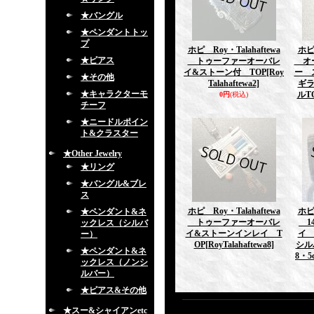
★バングル
★ペンダントトッ
プ
ホピ Roy・Talahaftewa
ホピ 
★ピアス
トゥーファーオーバレ
オー
イ&ストーン付 TOP
[Roy
ー 
★その他
Talahaftewa2]
ギ
★キャラクターモ
ルT
0円
(税込)
チーフ
★ニードルポイン
ト&クラスター
★Other Jewelry
★リング
★バングル&ブレ
ス
ホピ Roy・Talahaftewa
ホピ 
★ペンダント&ネ
トゥーファーオーバレ
1
ックレス（シルバ
イ&ストーンインレイ T
イ
ー）
OP
[RoyTalahaftewa8]
シル
★ペンダント&ネ
8・5
ックレス（ノンシ
ルバー）
★ピアス&その他
★スー&シャイアンetc