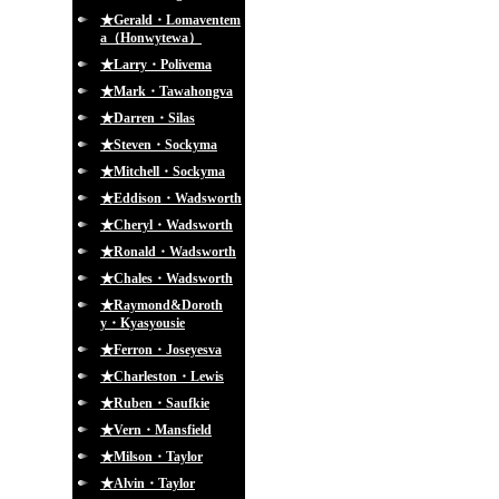
★Gerald・Lomaventem
a（Honwytewa）
★Larry・Polivema
★Mark・Tawahongva
★Darren・Silas
★Steven・Sockyma
★Mitchell・Sockyma
★Eddison・Wadsworth
★Cheryl・Wadsworth
★Ronald・Wadsworth
★Chales・Wadsworth
★Raymond&Doroth
y・Kyasyousie
★Ferron・Joseyesva
★Charleston・Lewis
★Ruben・Saufkie
★Vern・Mansfield
★Milson・Taylor
★Alvin・Taylor