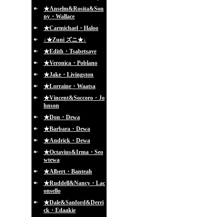
★Anselm&Rosita&Son
ny・Wallace
★Carmichael・Haloo
↓★Zuni ズニ★↓
★Edith・Tsabetsaye
★Veronica・Poblano
★Jake・Livingston
★Lorraine・Waatsa
★Vincent&Soccoro・Jo
hnson
★Don・Dewa
★Barbara・Dewa
★Andrick・Dewa
★Octavius&Irma・Seo
wtewa
★Albert・Banteah
★Ruddell&Nancy・Lac
onsello
★Dale&Sanford&Derri
ck・Edaakie