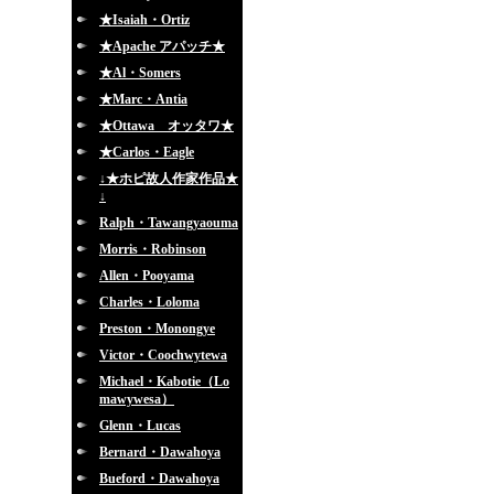
★Isaiah・Ortiz
★Apache アパッチ★
★Al・Somers
★Marc・Antia
★Ottawa オッタワ★
★Carlos・Eagle
↓★ホピ故人作家作品★
↓
Ralph・Tawangyaouma
Morris・Robinson
Allen・Pooyama
Charles・Loloma
Preston・Monongye
Victor・Coochwytewa
Michael・Kabotie（Lo
mawywesa）
Glenn・Lucas
Bernard・Dawahoya
Bueford・Dawahoya