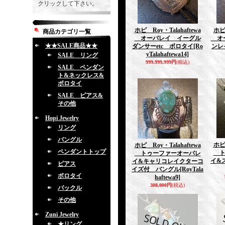
クリックして下さい。
ホピ Roy・Talahaftewa
ホピ 
商品カテゴリ一覧
オーバレイ イーグル
オー
★★SALE商品★★
ダンサーetc ボロタイ
[Ro
ンレ
yTalahaftewa14]
SALE リング
999,999,999円
(税込)
SALE ペンダン
ト&ネックレス&
ボロタイ
SALE ピアス&
その他
Hopi Jewelry
リング
バングル
ホピ 
ホピ Roy・Talahaftewa
ペンダントトップ
ト
トゥーファーオーバレ
イ&
イ&キャリコレイクターコ
ピアス
イズ付 バングル
[RoyTala
ボロタイ
haftewa9]
308,000円
(税込)
バックル
その他
Zuni Jewelry
★リング