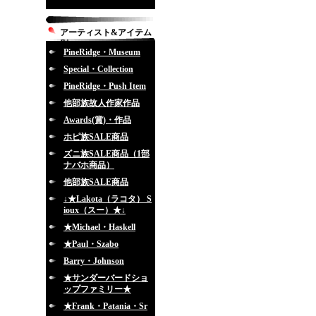
アーティスト&アイテム
別
PineRidge・Museum
Special・Collection
PineRidge・Push Item
他部族故人作家作品
Awards(賞)・作品
ホピ族SALE商品
ズニ族SALE商品（1部
ナバホ商品）
他部族SALE商品
↓★Lakota（ラコタ） S
ioux（スー）★↓
★Michael・Haskell
★Paul・Szabo
Barry・Johnson
★サンダーバードショ
ップファミリー★
★Frank・Patania・Sr