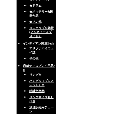
★ドラム
★ポッテリー&陶
器作品
★その他
コレクタブル雑貨
(ノンネイティブ
メイド）
インディアン関連Book
アリゾナハイウェ
イ誌
その他
店舗ディスプレイ用品e
tc
リング台
バングル（ブレス
レット）台
時計文字盤
リングサイズ直し
代金
別途販売用チェー
ン