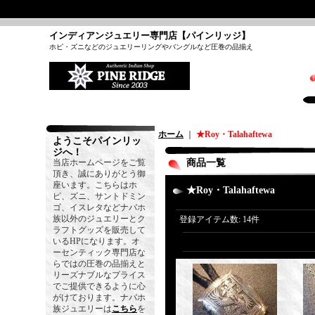
インディアンジュエリー専門店【パインリッジ】
ホピ・ズニなどのジュエリーリングやバングルなど圧巻の品揃え
ホーム
｜
★Roy・Talahaftewa
ようこそパインリッ
ジへ！
当店ホームページをご覧
商品一覧
頂き、誠にありがとう御
座います。こちらはホ
★Roy・Talahaftewa
ピ、ズニ、サントドミン
ゴ、イスレタなどナバホ
族以外のジュエリーとク
登録アイテム数
:
14件
ラフトグッズを販売して
いるHPになります。オ
ーセンティック専門店な
らではの圧巻の品揃えと
リーズナブルなプライス
でご提供できるように心
がけております。ナバホ
族ジュエリーは
こちら
を