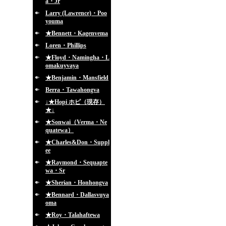
a・Jr
Larry (Lawrence)・Poo
youma
★Bennett・Kagenvema
Loren・Phillips
★Floyd・Namingha・L
omakuyvaya
★Benjamin・Mansfield
Berra・Tawahongva
↓★Hopi ホピ（現存）
★↓
★Sonwai（Verma・Ne
quatewa）
★Charles&Don・Suppl
ee
★Raymond・Sequapte
wa・Sr
★Sherian・Honhongva
★Bennard・Dallasvuya
oma
★Roy・Talahaftewa