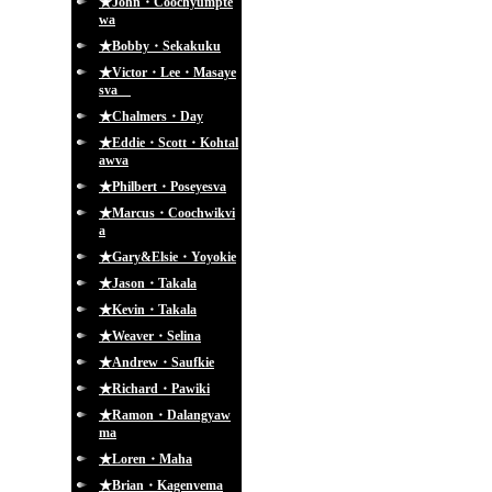
★John・Coochyumpte
wa
★Bobby・Sekakuku
★Victor・Lee・Masaye
sva
★Chalmers・Day
★Eddie・Scott・Kohtal
awva
★Philbert・Poseyesva
★Marcus・Coochwikvi
a
★Gary&Elsie・Yoyokie
★Jason・Takala
★Kevin・Takala
★Weaver・Selina
★Andrew・Saufkie
★Richard・Pawiki
★Ramon・Dalangyaw
ma
★Loren・Maha
★Brian・Kagenvema