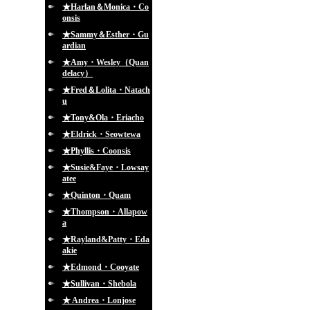
★Harlan＆Monica・Co
onsis
★Sammy＆Esther・Gu
ardian
★Amy・Wesley（Quan
delacy）
★Fred＆Lolita・Natach
u
★Tony&Ola・Eriacho
★Eldrick・Seowtewa
★Phyllis・Coonsis
★Susie&Faye・Lowsay
atee
★Quinton・Quam
★Thompson・Allapow
a
★Rayland&Patty・Eda
akie
★Edmond・Cooyate
★Sullivan・Shebola
★ Andrea・Lonjose