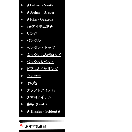
★Gilbert・Smith
★Joelias・Draper
★Rita・Quezada
↓★アイテム別★↓
リング
バングル
ペンダントトップ
ネックレス&ボロタイ
バックル&ベルト
ピアス&イヤリング
ウォッチ
その他
クラフトアイテム
チマヨアイテム
書籍（Book）
★Thanks・Soldout★
おすすめ商品