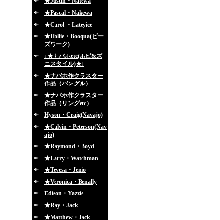
★Justin・Natewa
★Pascal・Nakewa
★Carol ・Lateyice
★Hollie・Booqua(ビー
ズワーク)
↓★ナバホetc(ホピ&ズ
ニスタイル)★↓
★ナバホ作クラスター
作品（バングル）
★ナバホ作クラスター
作品（リングetc）
Hyson・Craig(Navajo)
★Calvin・Peterson(Nav
ajo)
★Raymond・Boyd
★Larry・Watchman
★Tevesa・Jenio
★Veronica・Benally
Edison・Yazzie
★Ray・Jack
★Matthew・Jack