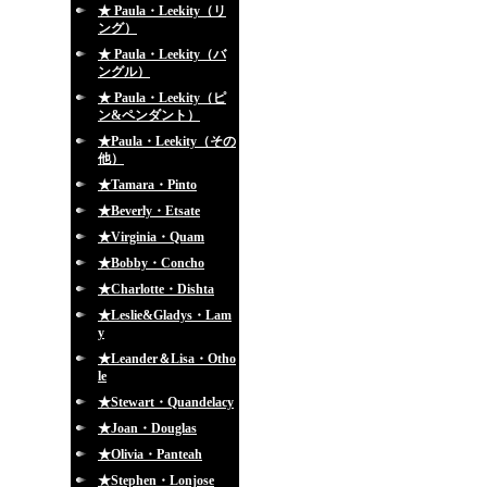
★ Paula・Leekity（リ
ング）
★ Paula・Leekity（バ
ングル）
★ Paula・Leekity（ピ
ン&ペンダント）
★Paula・Leekity（その
他）
★Tamara・Pinto
★Beverly・Etsate
★Virginia・Quam
★Bobby・Concho
★Charlotte・Dishta
★Leslie&Gladys・Lam
y
★Leander＆Lisa・Otho
le
★Stewart・Quandelacy
★Joan・Douglas
★Olivia・Panteah
★Stephen・Lonjose