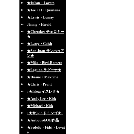
★Julian・Lovato
★Joe・H・Quintana
★Lewis・Lomay
Jimmy・Herald
★Cherokee チェロキー
★
★Larry・Golsh
★San Juan サンホゥア
ン★
★Mike・Bird-Romero
★Laguna ラグーナ★
★Duane・Maktima
★Chris・Pruitt
↓★Isleta イスレタ★
★Andy Lee・Kirk
★Michael・Kirk
↓★サントドミンゴ★↓
★Antique&Old作品
★Sedelio・Fidel・Lovat
o