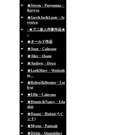
★Steven・Pooyouma・
Kuyvya
★Guy&Joe&Louie・Jo
sytewa
↓★ズニ故人作家作品★
↓
★オールド作品
★Juan・Calavaza
★Alice・Quam
★Andrew・Dewa
★Lee&Mary・Weeboth
ee
★Robert&Bernice・Lee
kya
★Effie・Calavaza
★Dennis＆Nancy・Eda
akie
★Duane・Dishta(ペイ
ント)
★Myron・Panteah
★Dickie・Quandelacy