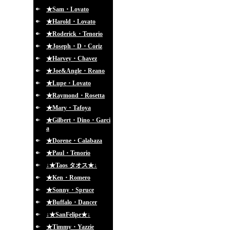
★Sam・Lovato
★Harold・Lovato
★Roderick・Tenorio
★Joseph・D・Coriz
★Harvey・Chavez
★Joe&Angle・Reano
★Lupe・Lovato
★Raymond・Rosetta
★Mary・Tafoya
★Gilbert・Dino・Garci
a
★Dorene・Calabaza
★Paul・Tenorio
↓★Taos タオス★↓
★Ken・Romero
★Sonny・Spruce
★Buffalo・Dancer
↓★SanFelipe★↓
★Timmy・Yazzie