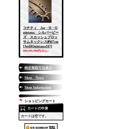
コチティ Joe・H・Q
uintana シルバービー
ズ スカッシュブロッ
サムネックレス約67cm
[JoeHQuintana107]
999,999,999円
(税込)
特定商取引法表示
Shop News
Shop Information
ショッピングカート
カートの中身
カートは空です。