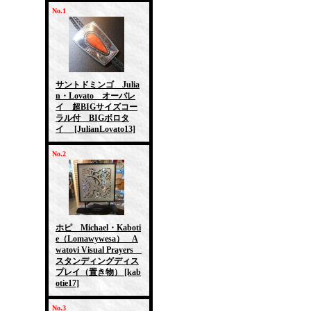
No.1
サントドミンゴ Julia
n・Lovato オーバレ
イ 超BIGサイズコー
ラル付 BIGボロタ
イ
[JulianLovato13]
No.2
ホピ Michael・Kaboti
e（Lomawywesa） A
watovi Visual Prayers
スタンディングディス
プレイ（置き物）
[kab
otie17]
No.3