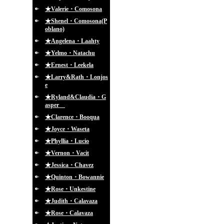
★Valerie・Comosona
★Shenel・Comosona(P
oblano)
★Angelena・Laahty
★Yelmo・Natachu
★Ernest・Leekela
★Larry&Rath・Lonjos
e
★Ryland&Claudia・G
asper
★Clarence・Booqua
★Joyce・Waseta
★Phyllia・Lucio
★Vernon・Vacit
★Jessica・Chavez
★Quinton・Bowannie
★Rose・Unkestine
★Judith・Calavaza
★Rose・Calavaza