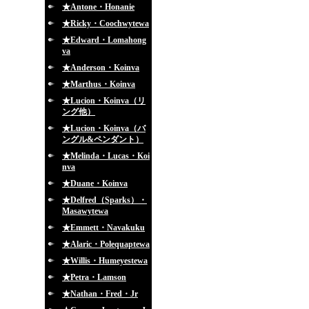
★Antone・Honanie
★Ricky・Coochwytewa
★Edward・Lomahong
va
★Anderson・Koinva
★Marthus・Koinva
★Lucion・Koinva（リ
ング他）
★Lucion・Koinva（バ
ングル&ペンダント）
★Melinda・Lucas・Koi
nva
★Duane・Koinva
★Delfred（Sparks）・
Masawytewa
★Emmett・Navakuku
★Alaric・Polequaptewa
★Willis・Humeyestewa
★Petra・Lamson
★Nathan・Fred・Jr