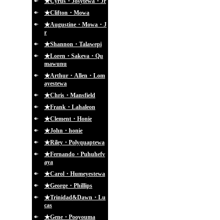
★Cyrus・Josytewa・Jr
★Clifton・Mowa
★Augustine・Mowa・J
r
★Shannon・Talawepi
★Loren・Sakeva・Qu
mawunu
★Arthur・Allen・Lom
ayestewa
★Chris・Mansfield
★Frank・Lahaleon
★Clement・Honie
★John・honie
★Riley・Polyquaptewa
★Fernando・Puhuhefv
aya
★Carol・Humeyestewa
★George・Phillips
★Trinidad&Dawn・Lu
cas
★Gene・Pooyouma