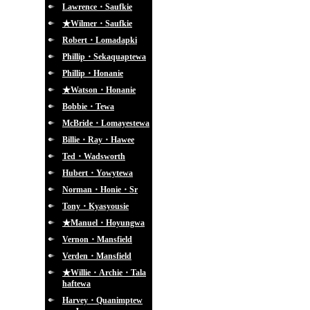
Lawrence・Saufkie
★Wilmer・Saufkie
Robert・Lomadapki
Phillip・Sekaquaptewa
Phillip・Honanie
★Watson・Honanie
Bobbie・Tewa
McBride・Lomayestewa
Billie・Ray・Hawee
Ted・Wadsworth
Hubert・Yowytewa
Norman・Honie・Sr
Tony・Kyasyousie
★Manuel・Hoyungwa
Vernon・Mansfield
Verden・Mansfield
★Willie・Archie・Tala
haftewa
Harvey・Quanimptew