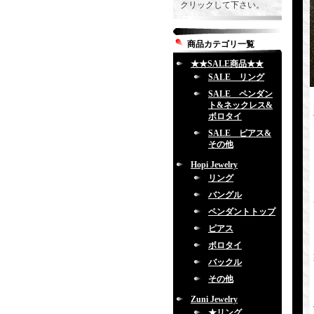
クリックして下さい。
商品カテゴリ一覧
★★SALE商品★★
SALE リング
SALE ペンダン
ト&ネックレス&
ボロタイ
SALE ピアス&
その他
Hopi Jewelry
リング
バングル
ペンダントトップ
ピアス
ボロタイ
バックル
その他
Zuni Jewelry
★リング