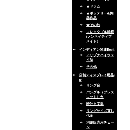
★ドラム
★ポッテリー&陶
器作品
★その他
コレクタブル雑貨
(ノンネイティブ
メイド）
インディアン関連Book
アリゾナハイウェ
イ誌
その他
店舗ディスプレイ用品e
tc
リング台
バングル（ブレス
レット）台
時計文字盤
リングサイズ直し
代金
別途販売用チェー
ン