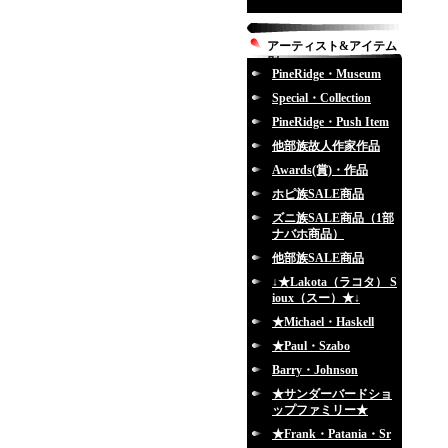
アーティスト&アイテム
別
PineRidge・Museum
Special・Collection
PineRidge・Push Item
他部族故人作家作品
Awards(賞)・作品
ホピ族SALE商品
ズニ族SALE商品（1部
ナバホ商品）
他部族SALE商品
↓★Lakota（ラコタ） S
ioux（スー）★↓
★Michael・Haskell
★Paul・Szabo
Barry・Johnson
★サンダーバードショ
ップファミリー★
★Frank・Patania・Sr