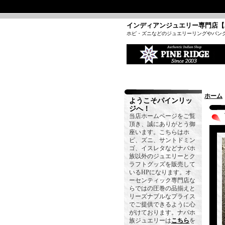
インディアンジュエリー専門店【
ホピ・ズニなどのジュエリーリングやバン
ホーム
ようこそパインリッ
ジへ！
当店ホームページをご覧
頂き、誠にありがとう御
座います。こちらはホ
ピ、ズニ、サントドミン
ゴ、イスレタなどナバホ
族以外のジュエリーとク
ラフトグッズを販売して
いるHPになります。オ
ーセンティック専門店な
らではの圧巻の品揃えと
リーズナブルなプライス
でご提供できるように心
がけております。ナバホ
族ジュエリーは
こちら
を