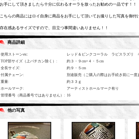
お手にして頂きましたら十分に伝わるオーラを放ったお勧めの一品です！！
こちらの商品にはロイ自身に商品をお手にして頂いてお撮りした写真を御付
存在感あるサイズですので、目立つ事間違いありません！！
商品詳細
使用ストーンetc
:
レッド＆ピンクコーラル ラピスラズリ 
TOP部サイズ（上バチカン除く）
:
約３・９cm×４・５cm
全長サイズ
:
約９・５cm
付属チェーン
:
別途販売（ご購入の際はお手続き前に一度
重量
:
約３３ｇ
ホールマーク
:
アーティストホールマーク有り
管理番号（商品番号ではありません）
:
16
他の写真