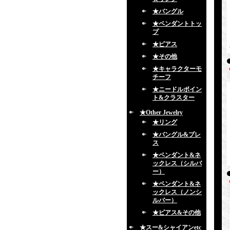
★バングル
★ペンダントトッ
プ
★ピアス
★その他
★キャラクターモ
チーフ
★ニードルポイン
ト&クラスター
★Other Jewelry
★リング
★バングル&ブレ
ス
★ペンダント&ネ
ックレス（シルバ
ー）
★ペンダント&ネ
ックレス（ノンシ
ルバー）
★ピアス&その他
★スー&シャイアンetc