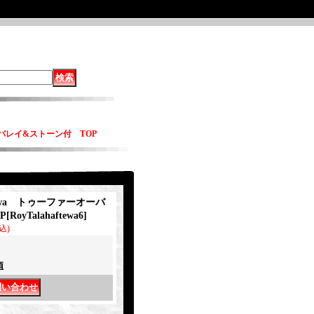
オーバレイ&ストーン付 TOP
ftewa トゥーファーオーバ
P
[
RoyTalahaftewa6
]
込)
項