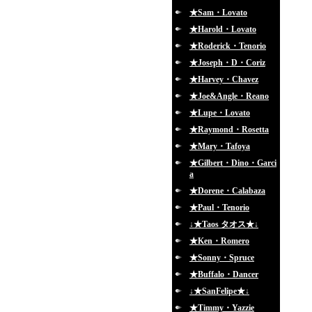
★Sam・Lovato
★Harold・Lovato
★Roderick・Tenorio
★Joseph・D・Coriz
★Harvey・Chavez
★Joe&Angle・Reano
★Lupe・Lovato
★Raymond・Rosetta
★Mary・Tafoya
★Gilbert・Dino・Garci
a
★Dorene・Calabaza
★Paul・Tenorio
↓★Taos タオス★↓
★Ken・Romero
★Sonny・Spruce
★Buffalo・Dancer
↓★SanFelipe★↓
★Timmy・Yazzie