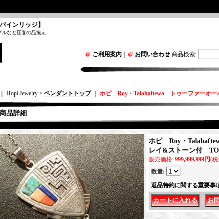
パインリッジ】
グルなど圧巻の品揃え
ご利用案内
｜
お問い合わせ
商品検索
:
｜ Hopi Jewelry >
ペンダントトップ
｜
ホピ Roy・Talahaftewa トゥーファー
商品詳細
ホピ Roy・Talaha
レイ&ストーン付 TO
販売価格
:
999,999,999円
(税
数量
:
返品特約に関する重要事
｜