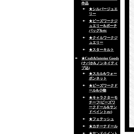
作品
★シルバージュエ
リー
★ビーズワークジ
ュエリー&ポーチ
バッグ&etc
★クイルワークジ
ュエリー
★スターキルト
★Craft&Interior Goods
(ナバホ&ノンネイティ
ブ込)
★スカル&ウォー
ボンネット
★ビーズワークド
ール&小物
★キャラクターモ
チーフ(ビーズワ
ークドール&サン
ドペイントetc)
★フェテッシュ
★カチーナドール
★サンドペイント