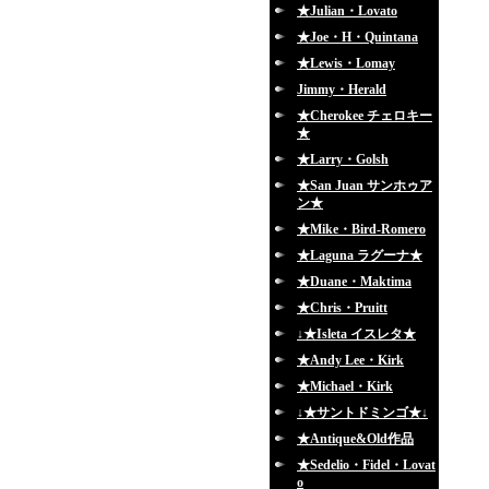
★Julian・Lovato
★Joe・H・Quintana
★Lewis・Lomay
Jimmy・Herald
★Cherokee チェロキー
★
★Larry・Golsh
★San Juan サンホゥア
ン★
★Mike・Bird-Romero
★Laguna ラグーナ★
★Duane・Maktima
★Chris・Pruitt
↓★Isleta イスレタ★
★Andy Lee・Kirk
★Michael・Kirk
↓★サントドミンゴ★↓
★Antique&Old作品
★Sedelio・Fidel・Lovat
o