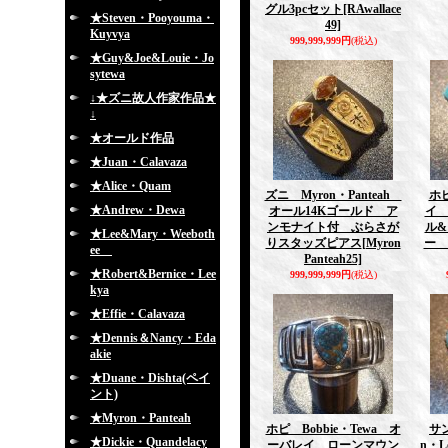
グル3pcセット
[RAwallace
★Steven・Pooyouma・
49]
Kuyvya
999,999,999円
(税込)
★Guy&Joe&Louie・Jo
sytewa
↓★ズニ故人作家作品★
↓
★オールド作品
★Juan・Calavaza
★Alice・Quam
ズニ Myron・Panteah
ホピ
★Andrew・Dewa
オール14Kゴールド ア
イ
ンモナイト付 ぶらさが
ル
★Lee&Mary・Weeboth
りスタッズピアス
[Myron
ー 
ee
Panteah25]
★Robert&Bernice・Lee
999,999,999円
(税込)
kya
★Effie・Calavaza
★Dennis＆Nancy・Eda
akie
★Duane・Dishta(ペイ
ント)
★Myron・Panteah
ホピ Bobbie・Tewa オ
サン
★Dickie・Quandelacy
ーバレイ ローンマウン
n・L