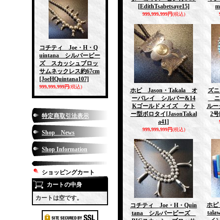
[EdithTsabetsaye15]
m
999,999,999円
(税込)
コチティ Joe・H・Q
uintana シルバービー
ズ スカッシュブロッ
サムネックレス約67cm
[JoeHQuintana107]
999,999,999円
(税込)
ホピ Jason・Takala オ
ズニ 
ーバレイ シルバー&14
ニ
Kゴールドメイズ ケト
ルー
ー型ボロタイ
[JasonTakal
2号
特定商取引法表示
a41]
999,999,999円
(税込)
Shop News
Shop Information
ショッピングカート
カートの中身
カートは空です。
ホピ 
コチティ Joe・H・Quin
ta
tana シルバービーズ