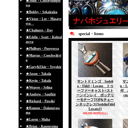
★John・Coochyumpte
wa
★Bobby・Sekakuku
★Victor・Lee・Masaye
sva
★Chalmers・Day
special・Items
★Eddie・Scott・Kohtal
awva
★Philbert・Poseyesva
★Marcus・Coochwikvi
a
★Gary&Elsie・Yoyokie
★Jason・Takala
★Kevin・Takala
サントドミンゴ Sedeli
サン
o・Fidel・Lovato トゥ
n・L
★Weaver・Selina
ーファーキャスト×スト
付 
★Andrew・Saufkie
ーンインレイ ポッテリ
c
ーモチーフTOP&チェー
★Richard・Pawiki
ンネックレス
[SedelioFidel
★Ramon・Dalangyaw
Lovato1]
ma
999,999,999円
(税込)
★Loren・Maha
★Brian・Kagenvema