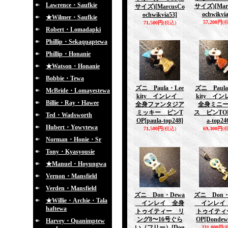
Lawrence・Saufkie
サイズ)
[Mar
サイズ)
[MarcusCo
ochwikvia
ochwikvia53]
★Wilmer・Saufkie
57,200円
(
71,500円
(税込)
Robert・Lomadapki
Phillip・Sekaquaptewa
Phillip・Honanie
★Watson・Honanie
Bobbie・Tewa
ズニ Paula・Lee
ズニ Paula
McBride・Lomayestewa
kity インレイ
kity イ
Billie・Ray・Hawee
全身ファンタジア
全身ミニ
ミッキー ピンT
ス ピンTO
Ted・Wadsworth
OP
[paula-top248]
a-top24
Hubert・Yowytewa
71,500円
(税込)
69,300円
(
Norman・Honie・Sr
Tony・Kyasyousie
★Manuel・Hoyungwa
Vernon・Mansfield
Verden・Mansfield
ズニ Don・Dewa
ズニ Don・
★Willie・Archie・Tala
インレイ 全身
インレイ
haftewa
トゥイティー リ
トゥイティ
ング8〜16号ぐら
OP
[Dondew
Harvey・Quanimptew
い（フリー）
[Don
231,000円
(