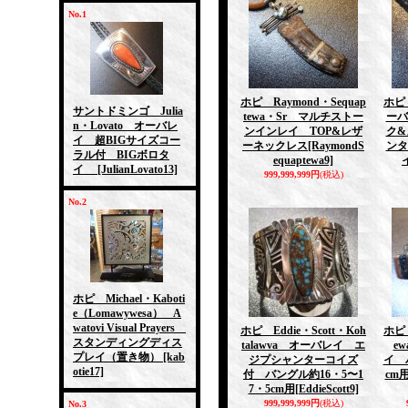
No.1
ホピ Raymond・Sequap
ホピ 
サントドミンゴ Julia
tewa・Sr マルチストー
ーバ
n・Lovato オーバレ
ンインレイ TOP&レザ
ク&
イ 超BIGサイズコー
ーネックレス
[RaymondS
ンタ
ラル付 BIGボロタ
equaptewa9]
イ
[JulianLovato13]
999,999,999円
(税込)
No.2
ホピ Michael・Kaboti
e（Lomawywesa） A
watovi Visual Prayers
ホピ Eddie・Scott・Koh
ホピ 
スタンディングディス
talawva オーバレイ エ
e
プレイ（置き物）
[kab
ジプシャンターコイズ
イ 
otie17]
付 バングル約16・5〜1
cm
7・5cm用
[EddieScott9]
999,999,999円
(税込)
No.3