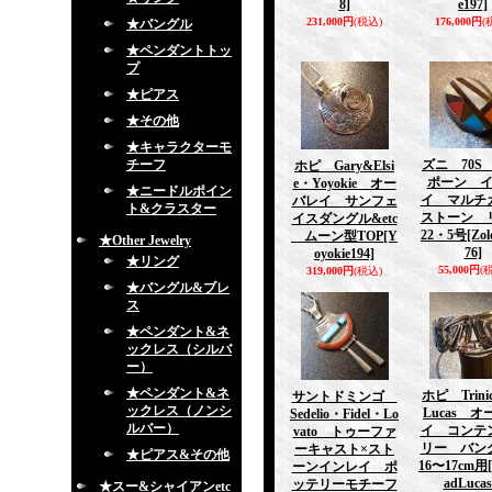
8]
e197]
231,000円
(税込)
176,000円
(
★バングル
★ペンダントトッ
プ
★ピアス
★その他
★キャラクターモ
チーフ
ズニ 70S 
ホピ Gary&Elsi
ポーン 
e・Yoyokie オー
★ニードルポイン
イ マルチ
バレイ サンフェ
ト&クラスター
ストーン 
イスダングル&etc
22・5号
[Zol
ムーン型TOP
[Y
★Other Jewelry
76]
oyokie194]
★リング
55,000円
(
319,000円
(税込)
★バングル&ブレ
ス
★ペンダント&ネ
ックレス（シルバ
ー）
★ペンダント&ネ
ホピ Trini
サントドミンゴ
ックレス（ノンシ
Lucas 
Sedelio・Fidel・Lo
ルバー）
イ コンテ
vato トゥーファ
リー バン
ーキャスト×スト
★ピアス&その他
16〜17cm用
ーンインレイ ポ
adLucas
ッテリーモチーフ
★スー&シャイアンetc