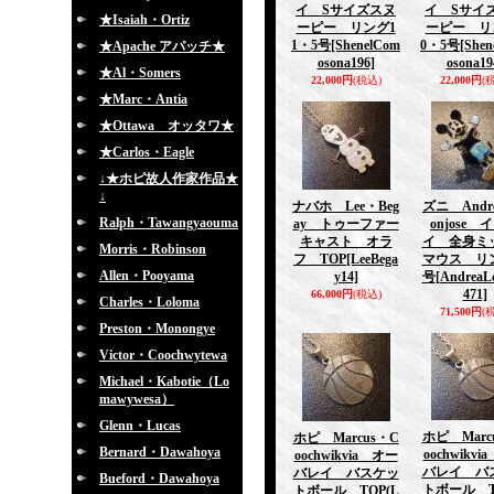
イ Sサイズスヌ
イ Sサイ
★Isaiah・Ortiz
ーピー リング1
ーピー リ
1・5号
[ShenelCom
0・5号
[She
★Apache アパッチ★
osona196]
osona19
★Al・Somers
22,000円
(税込)
22,000円
(
★Marc・Antia
★Ottawa オッタワ★
★Carlos・Eagle
↓★ホピ故人作家作品★
↓
ナバホ Lee・Beg
ズニ Andr
Ralph・Tawangyaouma
ay トゥーファー
onjose 
キャスト オラ
イ 全身ミ
Morris・Robinson
フ TOP
[LeeBega
マウス リン
Allen・Pooyama
y14]
号
[AndreaL
471]
66,000円
(税込)
Charles・Loloma
71,500円
(
Preston・Monongye
Victor・Coochwytewa
Michael・Kabotie（Lo
mawywesa）
Glenn・Lucas
ホピ Marc
ホピ Marcus・C
Bernard・Dawahoya
oochwikv
oochwikvia オー
バレイ バ
バレイ バスケッ
Bueford・Dawahoya
トボール T
トボール TOP(L