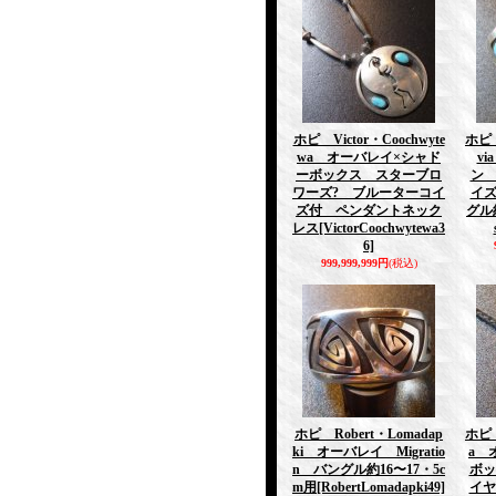
ホピ Victor・Coochwyte
ホピ 
wa オーバレイ×シャド
v
ーボックス スターブロ
ン
ワーズ? ブルーターコイ
イズ
ズ付 ペンダントネック
グル約
レス
[VictorCoochwytewa3
6]
999,999,999円
(税込)
ホピ Robert・Lomadap
ホピ 
ki オーバレイ Migratio
a 
n バングル約16〜17・5c
ボッ
m用
[RobertLomadapki49]
イ