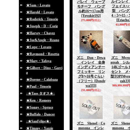
ルインレイ
バレイ ウェーブ
★Sam・Lovato
フェイス×
モチーフ バング
型 バング
ル約16〜17cm用
★Harold・Lovato
4・5〜15・
[Yoyokie192]
★Roderick・Tenorio
[Eriacho
275,000円
(税込)
63,800円
(
★Joseph・D・Coriz
★Harvey・Chavez
★Joe&Angle・Reano
★Lupe・Lovato
★Raymond・Rosetta
ズニ Don・Dewa
ズニ Myro
★Mary・Tafoya
インレイ 全身
nteah シ
インディアンチー
14Kゴール
★Gilbert・Dino・Garci
フミッキー リン
セント メ
a
グ8〜16号ぐらい
型TOP
[Myr
★Dorene・Calabaza
（フリー）
[Donde
eah33]
wa335]
999,999,999円
★Paul・Tenorio
231,000円
(税込)
↓★Taos タオス★↓
★Ken・Romero
★Sonny・Spruce
★Buffalo・Dancer
↓★SanFelipe★↓
ズニ Shenel・Co
ズニ Shene
mosona インレ
mosona
★Timmy・Yazzie