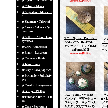
★Cyrus・Josytewa・Jr
999,999,999円
(税込)
★Clifton・Mowa
★Augustine・Mowa・J
r
★Shannon・Talawepi
★Loren・Sakeva・Qu
mawunu
★Arthur・Allen・Lom
ズニ Myron・Panteah
ホピ
ayestewa
シルバー&14Kゴールド
イ
アクセント トレイ
[Myr
ル&
★Chris・Mansfield
onPanteah30]
ール
★Frank・Lahaleon
999,999,999円
(税込)
★Clement・Honie
★John・honie
★Riley・Polyquaptewa
★Fernando・Puhuhefv
aya
★Carol・Humeyestewa
★George・Phillips
ズニ Sonny・Wallace
サン
★Trinidad&Dawn・Lu
インレイ デザートロー
n・
cas
ズ&リーフ ネックレス
メデ
&スタッズピアス&バン
ル
★Gene・Pooyouma