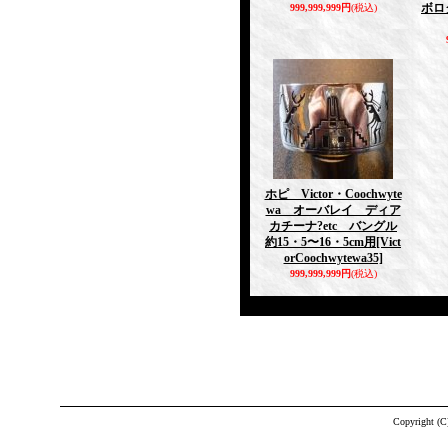
ボロ
999,999,999円
(税込)
ホピ Victor・Coochwyte
wa オーバレイ ディア
カチーナ?etc バングル
約15・5〜16・5cm用
[Vict
orCoochwytewa35]
999,999,999円
(税込)
Copyright (C)