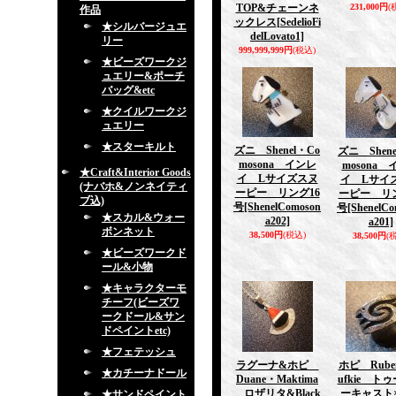
TOP&チェーンネ
231,000円
(
作品
ックレス
[SedelioFi
★シルバージュエ
delLovato1]
リー
999,999,999円
(税込)
★ビーズワークジ
ュエリー&ポーチ
バッグ&etc
★クイルワークジ
ュエリー
★スターキルト
ズニ Shenel・Co
ズニ Shene
mosona インレ
mosona
★Craft&Interior Goods
イ Lサイズスヌ
イ Lサイ
(ナバホ&ノンネイティ
ーピー リング16
ーピー リン
ブ込)
号
[ShenelComoson
号
[ShenelC
★スカル&ウォー
a202]
a201]
ボンネット
38,500円
(税込)
38,500円
(
★ビーズワークド
ール&小物
★キャラクターモ
チーフ(ビーズワ
ークドール&サン
ドペイントetc)
★フェテッシュ
ラグーナ&ホピ
ホピ Rube
★カチーナドール
Duane・Maktima
ufkie ト
ロザリタ&Black
ーキャスト
★サンドペイント