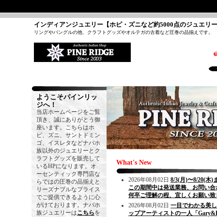
インディアンジュエリー【ホピ・ズニなど約5000点のジュエリ
リングやバングルの他、クラフトグッズやオルテガの古着など圧巻の品揃えです。
ようこそパインリッ
ジへ！
当店ホームページをご覧
頂き、誠にありがとう御
座います。こちらはホ
ピ、ズニ、サントドミン
ゴ、イスレタなどナバホ
族以外のジュエリーとク
ラフトグッズを販売して
What's New
いるHPになります。オ
ーセンティック専門店な
2026年08月02日
8/3(月)〜8/
らではの圧巻の品揃えと
この期間中は発送業務、お問い合
リーズナブルなプライス
何卒ご理解の程、宜しくお願い致
でご提供できるように心
がけております。ナバホ
2026年08月02日
一目でわかる美し
族ジュエリーは
こちら
を
ップアーティストの一人「Gary&E