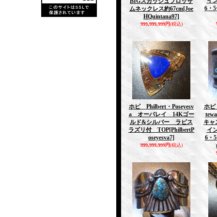
イ
BIGスカッシュブロッサ
6・5
ムネックレス約67cm
[Joe
HQuintana97]
999,999,999円
(税込)
ホピ Philbert・Poseyesv
ホピ 
a オーバレイ 14Kゴー
te
ルド&シルバー ラピス
キャ
ラズリ付 TOP
[PhilbertP
イ
oseyesva7]
6・5
999,999,999円
(税込)