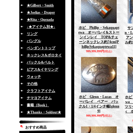
★Gilbert・Smith
★Joelias・Draper
★Rita・Quezada
↓★アイテム別★↓
ホピ Phillip・Sekaquapt
サン
ewa オーバレイ&ストー
n・L
リング
ンインレイ TOP&チェ
アン
バングル
ーンネックレス約74cm
[P
ル約1
hillipSekaquaptewa11]
ペンダントトップ
999,999,999円
(税込)
ネックレス&ボロタイ
バックル&ベルト
ピアス&イヤリング
ウォッチ
その他
クラフトアイテム
ホピ Glenn・Lucas オ
ホピ 
チマヨアイテム
ーバレイ ベアー バッ
wa
書籍（Book）
クル1・1/4インチ幅
[glenn
ツリ
9]
c 
★Thanks・Soldout★
999,999,999円
(税込)
おすすめ商品