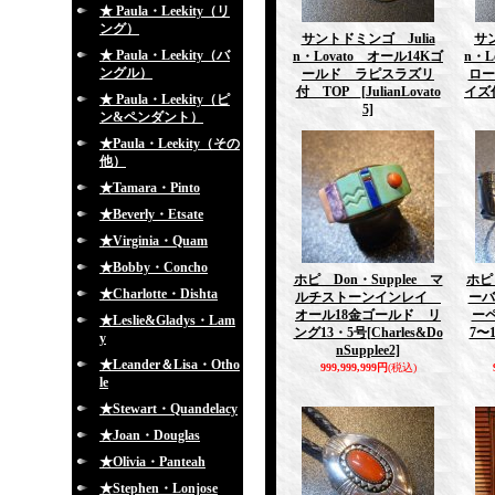
★ Paula・Leekity（リ
ング）
サントドミンゴ Julia
サン
★ Paula・Leekity（バ
n・Lovato オール14Kゴ
n・
ングル）
ールド ラピスラズリ
ロー
付 TOP
[JulianLovato
イズ
★ Paula・Leekity（ピ
5]
ン&ペンダント）
★Paula・Leekity（その
他）
★Tamara・Pinto
★Beverly・Etsate
★Virginia・Quam
★Bobby・Concho
ホピ Don・Supplee マ
ホピ 
★Charlotte・Dishta
ルチストーンインレイ
ーバ
オール18金ゴールド リ
ー
★Leslie&Gladys・Lam
ング13・5号
[Charles&Do
7〜
y
nSupplee2]
★Leander＆Lisa・Otho
999,999,999円
(税込)
le
★Stewart・Quandelacy
★Joan・Douglas
★Olivia・Panteah
★Stephen・Lonjose