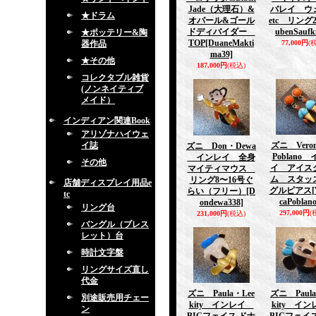
Jade（大理石）&
バレイ ウ
★ドラム
オパール&ゴール
etc リング
ドディバイダー
ubenSaufki
★ポッテリー&陶
TOP
[DuaneMakti
器作品
77,000円
(
ma39]
★その他
187,000円
(税込)
コレクタブル雑貨
(ノンネイティブ
メイド）
インディアン関連Book
アリゾナハイウェ
イ誌
ズニ Veron
ズニ Don・Dewa
Poblano
インレイ 全身
その他
イ アイス
マイティマウス
ム スタッ
リング8〜16号ぐ
店舗ディスプレイ用品e
グルピアス
[
らい（フリー）
[D
tc
caPoblano
ondewa338]
リング台
297,000円
(
231,000円
(税込)
バングル（ブレス
レット）台
時計文字盤
リングサイズ直し
代金
ズニ Paula・Lee
ズニ Paula
別途販売用チェー
kity インレイ
kity イ
ン