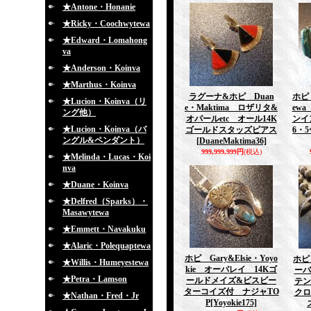
★Antone・Honanie
★Ricky・Coochwytewa
★Edward・Lomahong
va
★Anderson・Koinva
★Marthus・Koinva
ラグーナ&ホピ Duan
ホピ 
★Lucion・Koinva（リ
e・Maktima ロザリタ&
ew
ング他）
オパールetc オール14K
ンイ
★Lucion・Koinva（バ
ゴールドスタッズピアス
6・5
ングル&ペンダント）
[DuaneMaktima36]
999,999,999円
(税込)
★Melinda・Lucas・Koi
nva
★Duane・Koinva
★Delfred（Sparks）・
Masawytewa
★Emmett・Navakuku
★Alaric・Polequaptewa
ホピ Gary&Elsie・Yoyo
ホピ 
★Willis・Humeyestewa
kie オーバレイ 14Kゴ
ーバ
★Petra・Lamson
ールドメイズ&ビスビー
テン
ターコイズ付 ナジャTO
クロ
★Nathan・Fred・Jr
P
[Yoyokie175]