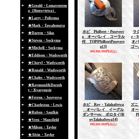
★Gerald・Lomaventem
a（Honwytewa）
★Larry・Polivema
★Mark・Tawahongva
ホピ Philbert・Poseyesv
ラ
★Darren・Silas
a オーバレイ コーラル
e・
★Steven・Sockyma
付 TOP
[PhilbertPoseyesv
オパ
a13]
ゴー
★Mitchell・Sockyma
999,999,999円
(税込)
★Eddison・Wadsworth
★Cheryl・Wadsworth
★Ronald・Wadsworth
★Chales・Wadsworth
★Raymond&Doroth
y・Kyasyousie
★Ferron・Joseyesva
ホピ Roy・Talahaftewa
ズニ 
★Charleston・Lewis
オーバレイ イーグル
オー
★Ruben・Saufkie
ダンサーetc ボロタイ
[R
P
oyTalahaftewa14]
★Vern・Mansfield
999,999,999円
(税込)
★Milson・Taylor
★Alvin・Taylor