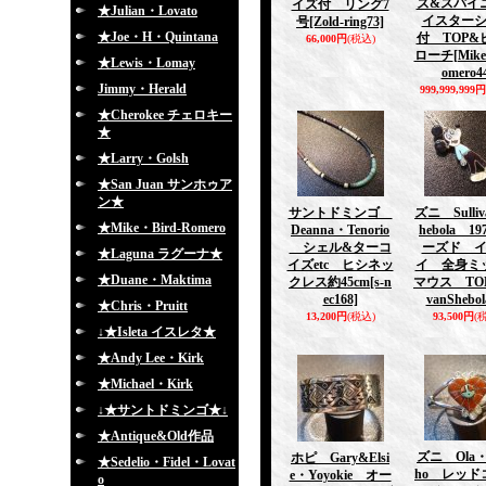
ズ&スパイ
イズ付 リング7
★Julian・Lovato
イスター
号
[Zold-ring73]
★Joe・H・Quintana
付 TOP&
66,000円
(税込)
ローチ
[Mik
★Lewis・Lomay
omero4
Jimmy・Herald
999,999,999円
★Cherokee チェロキー
★
★Larry・Golsh
★San Juan サンホゥア
ン★
サントドミンゴ
ズニ Sulli
★Mike・Bird-Romero
Deanna・Tenorio
hebola 19
シェル&ターコ
ーズド 
★Laguna ラグーナ★
イズetc ヒシネッ
イ 全身ミ
★Duane・Maktima
クレス約45cm
[s-n
マウス TO
ec168]
vanShebol
★Chris・Pruitt
13,200円
(税込)
93,500円
(
↓★Isleta イスレタ★
★Andy Lee・Kirk
★Michael・Kirk
↓★サントドミンゴ★↓
★Antique&Old作品
ズニ Ola・E
ホピ Gary&Elsi
★Sedelio・Fidel・Lovat
ho レッド
e・Yoyokie オー
o