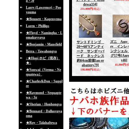
a・Jr
dewa334]
Larry (Lawrence)・Poo
231,000円
(税込)
youma
★Bennett・Kagenvema
Loren・Phillips
★Floyd・Namingha・L
omakuyvaya
ズニ Amy・
サントドミンゴ
★Benjamin・Mansfield
ey インレ
20〜60’Sアンティ
ンクシェル
Berra・Tawahongva
ーク サンダーバ
グ17号
[Amy
ード ネックレス
↓★Hopi ホピ（現存）
y46]
約64cm前後
[an-er
★↓
abattery79]
41,800円
(
★Sonwai（Verma・Ne
198,000円
(税込)
quatewa）
★Charles&Don・Suppl
ee
★Raymond・Sequapte
wa・Sr
★Sherian・Honhongva
★Bennard・Dallasvuya
oma
★Roy・Talahaftewa