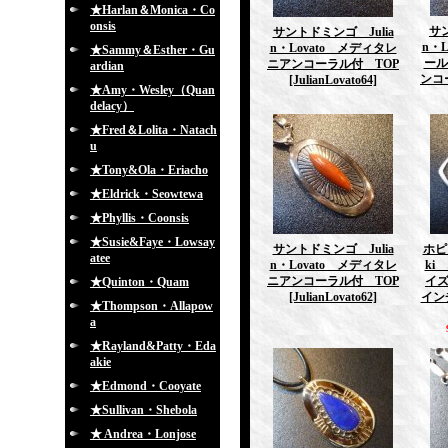
★Harlan＆Monica・Co
onsis
サン
サントドミンゴ Julia
n・L
n・Lovato メディタレ
★Sammy＆Esther・Gu
ール
ニアンコーラル付 TOP
ardian
ンコ
[JulianLovato64]
★Amy・Wesley（Quan
delacy）
★Fred＆Lolita・Natach
u
★Tony&Ola・Eriacho
★Eldrick・Seowtewa
★Phyllis・Coonsis
★Susie&Faye・Lowsay
サントドミンゴ Julia
ホピ 
atee
n・Lovato メディタレ
ki
ニアンコーラル付 TOP
イズ
★Quinton・Quam
[JulianLovato62]
イン
★Thompson・Allapow
a
★Rayland&Patty・Eda
akie
★Edmond・Cooyate
★Sullivan・Shebola
★ Andrea・Lonjose