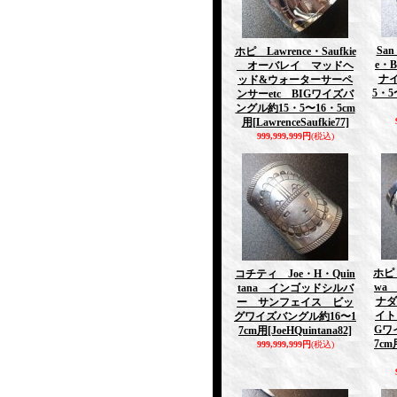
Sa
ホピ Lawrence・Saufkie
e・B
オーバレイ マッドヘ
ナ
ッド&ウォーターサーペ
5・5
ンサーetc BIGワイズバ
ングル約15・5〜16・5cm
用
[LawrenceSaufkie77]
999,999,999円
(税込)
ホピ 
コチティ Joe・H・Quin
wa
tana インゴッドシルバ
ナダ
ー サンフェイス ビッ
イト
グワイズバングル約16〜1
Gワ
7cm用
[JoeHQuintana82]
7cm
999,999,999円
(税込)