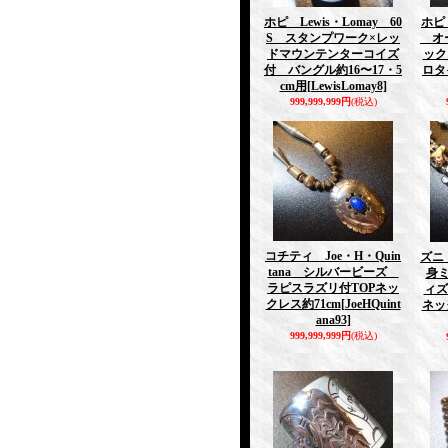
ホピ Lewis・Lomay 60
ホピ 
S スタンプワーク×レッ
オー
ドマウンテンターコイズ
ック
付 バングル約16〜17・5
ロタ
cm用
[LewisLomay8]
999,999,999円
(税込)
コチティ Joe・H・Quin
ズニ 
tana シルバービーズ
身
ラピスラズリ付TOPネッ
ィ
クレス約71cm
[JoeHQuint
ネッ
ana93]
999,999,999円
(税込)