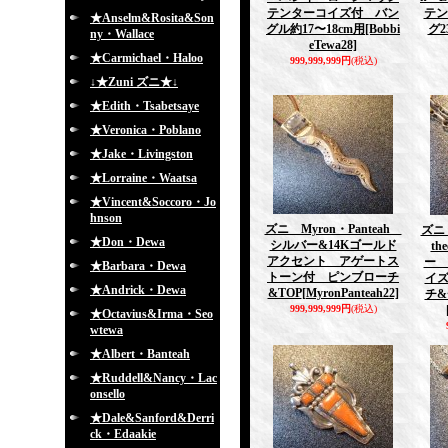
テンターコイズ付 バン
テン
★Anselm&Rosita&Son
グル約17〜18cm用
[Bobbi
グ2
ny・Wallace
eTewa28]
★Carmichael・Haloo
999,999,999円
(税込)
↓★Zuni ズニ★↓
★Edith・Tsabetsaye
★Veronica・Poblano
★Jake・Livingston
★Lorraine・Waatsa
★Vincent&Soccoro・Jo
hnson
ズニ Myron・Panteah
ズニ 
★Don・Dewa
シルバー&14Kゴールド
th
アクセント アゲートス
ー 
★Barbara・Dewa
トーン付 ピンブローチ
イズ
★Andrick・Dewa
&TOP
[MyronPanteah22]
チ
999,999,999円
(税込)
★Octavius&Irma・Seo
wtewa
★Albert・Banteah
★Ruddell&Nancy・Lac
onsello
★Dale&Sanford&Derri
ck・Edaakie