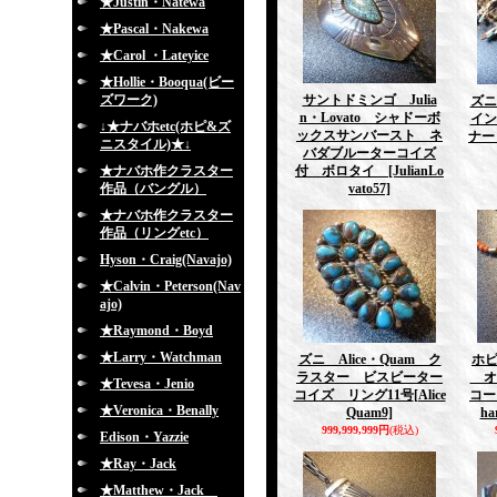
★Justin・Natewa
★Pascal・Nakewa
★Carol ・Lateyice
★Hollie・Booqua(ビー
ズワーク)
サントドミンゴ Julia
ズニ
n・Lovato シャドーボ
イン
↓★ナバホetc(ホピ&ズ
ックスサンバースト ネ
ナー
ニスタイル)★↓
バダブルーターコイズ
★ナバホ作クラスター
付 ボロタイ
[JulianLo
作品（バングル）
vato57]
★ナバホ作クラスター
作品（リングetc）
Hyson・Craig(Navajo)
★Calvin・Peterson(Nav
ajo)
★Raymond・Boyd
★Larry・Watchman
ズニ Alice・Quam ク
ホピ 
ラスター ビスビーター
オ
★Tevesa・Jenio
コイズ リング11号
[Alice
コー
★Veronica・Benally
Quam9]
ha
999,999,999円
(税込)
Edison・Yazzie
★Ray・Jack
★Matthew・Jack