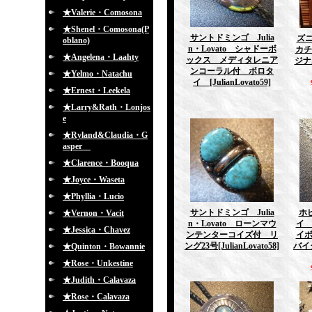
★Valerie・Comosona
★Shenel・Comosona(P
サントドミンゴ Julia
ズニ
oblano)
n・Lovato シャドーボ
カチ
★Angelena・Laahty
ックス メディタレニア
ジナ
ンコーラル付 ボロタ
★Yelmo・Natachu
イ
[JulianLovato59]
★Ernest・Leekela
★Larry&Rath・Lonjos
e
★Ryland&Claudia・G
asper
★Clarence・Booqua
★Joyce・Waseta
★Phyllia・Lucio
サントドミンゴ Julia
ホピ
★Vernon・Vacit
n・Lovato ローンマウ
イ
★Jessica・Chavez
ンテンターコイズ付 リ
イ
ング23号
[JulianLovato58]
バイダ
★Quinton・Bowannie
★Rose・Unkestine
★Judith・Calavaza
★Rose・Calavaza