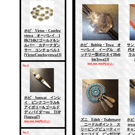
ホピ Victor・Coochw
ytewa オーバレイ 1
8K?14K?ゴールド&シ
ホピ Bobbie・Tewa オ
サン
ルバー カチーナダン
ーバレイ イーグル ポ
代オ
サー コンチョベルト
ッテリー型ボロタイ
[Bob
ラル
[VictorCoochwytewa13]
bieTewa13]
999,999,999円
(税込)
No.4
ホピ Sonwai インレ
イ ピンクコーラル&
アイボリー&ゴールド
ディバイダーetc TOP
[Sonwai7]
ズニ Edith・Tsabetsaye
ホピ 
999,999,999円
(税込)
ニードルポイント ス
te
リーピングビューティー
キャ
No.5
ターコイズ ピン付TOP
イン