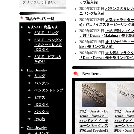
クリックして下さい。
ップ新入荷!
2026年07月31日
バランスの良いカ
ニリング新入荷!
商品カテゴリ一覧
2026年07月24日
人気キャラクターをモ
o)」作Lサイズスヌーピーリング新
★★SALE商品★★
2026年07月21日
上品で美しいイン
SALE リング
ナ族「Duane・Maktima」作TOP
SALE ペンダン
2026年07月19日
オリジナリティーあ
ト&ネックレス&
kie」作リング新入荷!
ボロタイ
2026年07月17日
大人気キャラクタ
SALE ピアス&
「Don・Dewa」作全身リング&
その他
Hopi Jewelry
New Items
リング
バングル
ペンダントトップ
ピアス
ボロタイ
ホピ Jarrett・Lo
ホピ Jarre
バックル
renzo・Yoyokie
renzo・Yo
その他
ハンドメイド チ
ハンドメイ
ェーンネックレス
ェーンネッ
Zuni Jewelry
約61cm
[Yoyokie19
約53・5cm
[
★リング