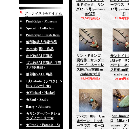
BIGフェイス ドナ
BIGフェイ
ルドダック リン
ーマウス 
グ12・5号
[paula-ri
12号
[paula-
アーティスト&アイテム
ng377]
6]
別
71,500円
(税込)
71,500円
(
PineRidge・Museum
Special・Collection
PineRidge・Push Item
他部族故人作家作品
Awards(賞)・作品
サントドミンゴ
ホピ族SALE商品
サントド
現行作 サンダー
現行作 サ
ズニ族SALE商品（1部
バード ネックレ
バード ネ
ナバホ商品）
ス約67cm前後
[an-
ス約63cm
erabattery81]
他部族SALE商品
erabatter
88,000円
(税込)
70,400円
(
↓★Lakota（ラコタ） S
ioux（スー）★↓
★Michael・Haskell
★Paul・Szabo
Barry・Johnson
★サンダーバードショ
San Jua
ナバホ 80S Use
ップファミリー★
ロ Mike・B
dポーン ミッキ
★Frank・Patania・Sr
omero 
ーマウス ターコ