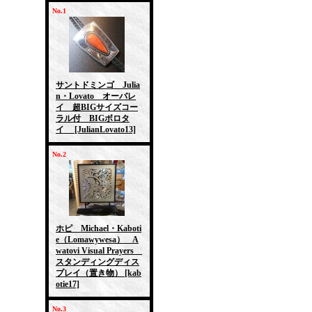
No.1
サントドミンゴ Julia
n・Lovato オーバレ
イ 超BIGサイズコー
ラル付 BIGボロタ
イ
[JulianLovato13]
No.2
ホピ Michael・Kaboti
e（Lomawywesa） A
watovi Visual Prayers
スタンディングディス
プレイ（置き物）
[kab
otie17]
No.3