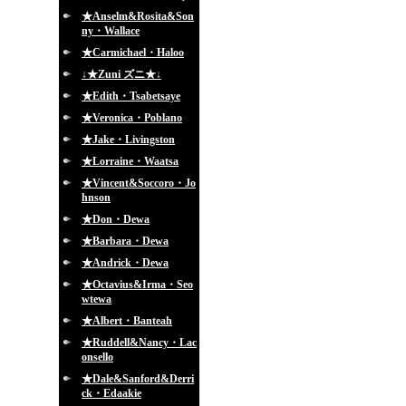
★Anselm&Rosita&Son
ny・Wallace
★Carmichael・Haloo
↓★Zuni ズニ★↓
★Edith・Tsabetsaye
★Veronica・Poblano
★Jake・Livingston
★Lorraine・Waatsa
★Vincent&Soccoro・Jo
hnson
★Don・Dewa
★Barbara・Dewa
★Andrick・Dewa
★Octavius&Irma・Seo
wtewa
★Albert・Banteah
★Ruddell&Nancy・Lac
onsello
★Dale&Sanford&Derri
ck・Edaakie