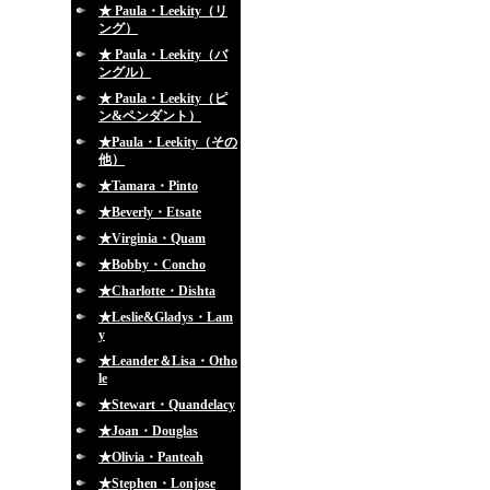
★ Paula・Leekity（リ
ング）
★ Paula・Leekity（バ
ングル）
★ Paula・Leekity（ピ
ン&ペンダント）
★Paula・Leekity（その
他）
★Tamara・Pinto
★Beverly・Etsate
★Virginia・Quam
★Bobby・Concho
★Charlotte・Dishta
★Leslie&Gladys・Lam
y
★Leander＆Lisa・Otho
le
★Stewart・Quandelacy
★Joan・Douglas
★Olivia・Panteah
★Stephen・Lonjose