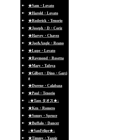
★Sam・Lovato
★Harold・Lovato
★Roderick・Tenorio
★Joseph・D・Coriz
★Harvey・Chavez
★Joe&Angle・Reano
★Lupe・Lovato
★Raymond・Rosetta
★Mary・Tafoya
★Gilbert・Dino・Garci
a
★Dorene・Calabaza
★Paul・Tenorio
↓★Taos タオス★↓
★Ken・Romero
★Sonny・Spruce
★Buffalo・Dancer
↓★SanFelipe★↓
★Timmy・Yazzie