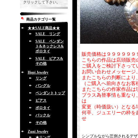
クリックして下さい。
商品カテゴリ一覧
★★SALE商品★★
SALE リング
SALE ペンダン
ト&ネックレス&
ボロタイ
販売価格は９９９９９９
SALE ピアス&
こちらの作品は店頭販売
その他
ご購入をご検討下さって
お問い合わせメッセージ
Hopi Jewelry
またこちらの判断により
リング
（ご購入へ前向きなお客
バングル
またこちらの作家作品は
ペンダントトップ
プラス為替事情も重なり
ピアス
は
変更（時価扱い）となる
ボロタイ
何卒、ジュエリーの枠を
バックル
せ
その他
Zuni Jewelry
シンプルながら圧倒されるデザ
★リング