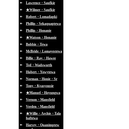
Lawrence・Saufkie
★Wilmer・Saufkie
Robert・Lomadapki
Phillip・Sekaquaptewa
Phillip・Honanie
★Watson・Honanie
Bobbie・Tewa
McBride・Lomayestewa
Billie・Ray・Hawee
Ted・Wadsworth
Hubert・Yowytewa
Norman・Honie・Sr
Tony・Kyasyousie
★Manuel・Hoyungwa
Vernon・Mansfield
Verden・Mansfield
★Willie・Archie・Tala
haftewa
Harvey・Quanimptew