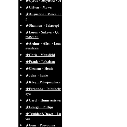
★Cyrus・Josytewa・Jr
★Clifton・Mowa
★Augustine・Mowa・J
r
★Shannon・Talawepi
★Loren・Sakeva・Qu
mawunu
★Arthur・Allen・Lom
ayestewa
★Chris・Mansfield
★Frank・Lahaleon
★Clement・Honie
★John・honie
★Riley・Polyquaptewa
★Fernando・Puhuhefv
aya
★Carol・Humeyestewa
★George・Phillips
★Trinidad&Dawn・Lu
cas
★Gene・Pooyouma