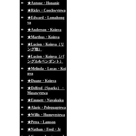
★Antone・Honanie
★Ricky・Coochwytewa
★Edward・Lomahong
va
★Anderson・Koinva
★Marthus・Koinva
★Lucion・Koinva（リ
ング他）
★Lucion・Koinva（バ
ングル&ペンダント）
★Melinda・Lucas・Koi
nva
★Duane・Koinva
★Delfred（Sparks）・
Masawytewa
★Emmett・Navakuku
★Alaric・Polequaptewa
★Willis・Humeyestewa
★Petra・Lamson
★Nathan・Fred・Jr