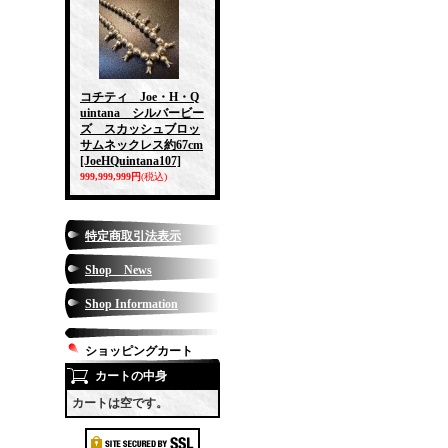
コチティ Joe・H・Q
uintana シルバービー
ズ スカッシュブロッ
サムネックレス約67cm
[JoeHQuintana107]
999,999,999円
(税込)
特定商取引法表示
Shop News
Shop Information
ショッピングカート
カートの中身
カートは空です。