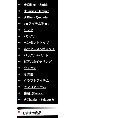
★Gilbert・Smith
★Joelias・Draper
★Rita・Quezada
↓★アイテム別★↓
リング
バングル
ペンダントトップ
ネックレス&ボロタイ
バックル&ベルト
ピアス&イヤリング
ウォッチ
その他
クラフトアイテム
チマヨアイテム
書籍（Book）
★Thanks・Soldout★
おすすめ商品