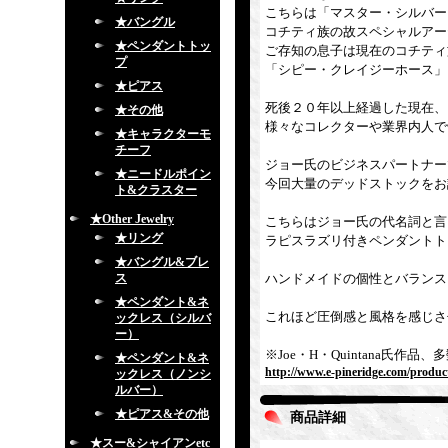
こちらは「マスター・シルバー
★バングル
コチティ族の故スペシャルアー
★ペンダントトッ
ご存知の息子は現在のコチティ
プ
「シピー・クレイジーホース」
★ピアス
死後２０年以上経過した現在、
★その他
様々なコレクターや業界内人で
★キャラクターモ
チーフ
ジョー氏のビジネスパートナーで
★ニードルポイン
今回大量のデッドストックをお
ト&クラスター
★Other Jewelry
こちらはジョー氏の代名詞と言
★リング
ラピスラズリ付きペンダントト
★バングル&ブレ
ス
ハンドメイドの個性とバランス
★ペンダント&ネ
これほど圧倒感と風格を感じさ
ックレス（シルバ
ー）
※Joe・H・Quintana氏
★ペンダント&ネ
http://www.e-pineridge.com/produc
ックレス（ノンシ
ルバー）
★ピアス&その他
商品詳細
★スー&シャイアンetc