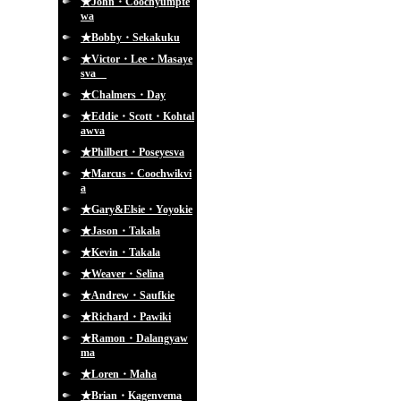
★John・Coochyumpte
wa
★Bobby・Sekakuku
★Victor・Lee・Masaye
sva
★Chalmers・Day
★Eddie・Scott・Kohtal
awva
★Philbert・Poseyesva
★Marcus・Coochwikvi
a
★Gary&Elsie・Yoyokie
★Jason・Takala
★Kevin・Takala
★Weaver・Selina
★Andrew・Saufkie
★Richard・Pawiki
★Ramon・Dalangyaw
ma
★Loren・Maha
★Brian・Kagenvema