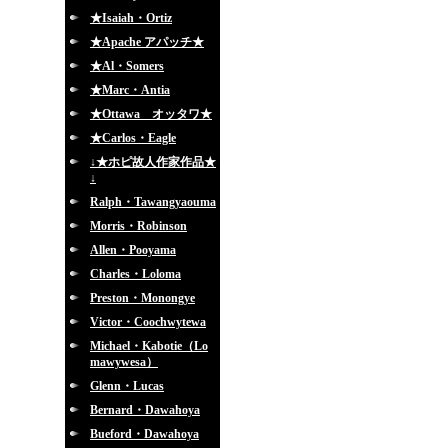
★Isaiah・Ortiz
★Apache アパッチ★
★Al・Somers
★Marc・Antia
★Ottawa オッタワ★
★Carlos・Eagle
↓★ホピ故人作家作品★
↓
Ralph・Tawangyaouma
Morris・Robinson
Allen・Pooyama
Charles・Loloma
Preston・Monongye
Victor・Coochwytewa
Michael・Kabotie（Lo
mawywesa）
Glenn・Lucas
Bernard・Dawahoya
Bueford・Dawahoya