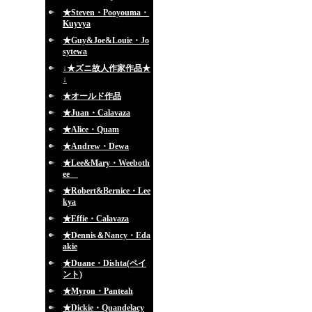
★Steven・Pooyouma・
Kuyvya
★Guy&Joe&Louie・Jo
sytewa
↓★ズニ故人作家作品★
↓
★オールド作品
★Juan・Calavaza
★Alice・Quam
★Andrew・Dewa
★Lee&Mary・Weeboth
ee
★Robert&Bernice・Lee
kya
★Effie・Calavaza
★Dennis＆Nancy・Eda
akie
★Duane・Dishta(ペイ
ント)
★Myron・Panteah
★Dickie・Quandelacy