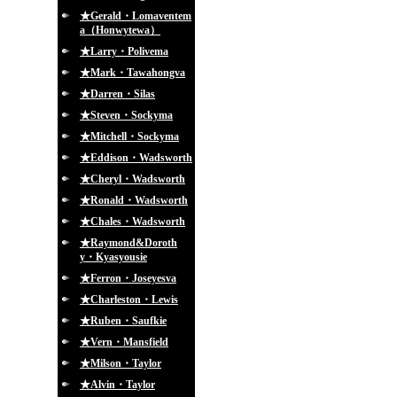
★Gerald・Lomaventem
a（Honwytewa）
★Larry・Polivema
★Mark・Tawahongva
★Darren・Silas
★Steven・Sockyma
★Mitchell・Sockyma
★Eddison・Wadsworth
★Cheryl・Wadsworth
★Ronald・Wadsworth
★Chales・Wadsworth
★Raymond&Doroth
y・Kyasyousie
★Ferron・Joseyesva
★Charleston・Lewis
★Ruben・Saufkie
★Vern・Mansfield
★Milson・Taylor
★Alvin・Taylor