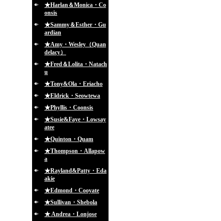
★Harlan＆Monica・Co
onsis
★Sammy＆Esther・Gu
ardian
★Amy・Wesley（Quan
delacy）
★Fred＆Lolita・Natach
u
★Tony&Ola・Eriacho
★Eldrick・Seowtewa
★Phyllis・Coonsis
★Susie&Faye・Lowsay
atee
★Quinton・Quam
★Thompson・Allapow
a
★Rayland&Patty・Eda
akie
★Edmond・Cooyate
★Sullivan・Shebola
★ Andrea・Lonjose