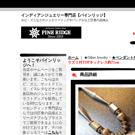
インディアンジュエリー専門店【パインリッジ】
ホピ・ズニなどのジュエリーリングやバングルなど圧巻の品揃え
ホーム
｜ ★Other Jewelry >
★ペンダント
ようこそパインリッ
ラズリ付TOPネックレス約71cm
ジへ！
当店ホームページをご覧
頂き、誠にありがとう御
商品詳細
座います。こちらはホ
ピ、ズニ、サントドミン
ゴ、イスレタなどナバホ
族以外のジュエリーとク
ラフトグッズを販売して
いるHPになります。オ
ーセンティック専門店な
らではの圧巻の品揃えと
リーズナブルなプライス
でご提供できるように心
がけております。ナバホ
族ジュエリーは
こちら
を