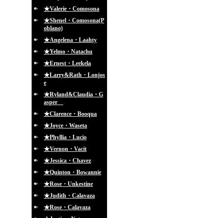
★Valerie・Comosona
★Shenel・Comosona(P
oblano)
★Angelena・Laahty
★Yelmo・Natachu
★Ernest・Leekela
★Larry&Rath・Lonjos
e
★Ryland&Claudia・G
asper
★Clarence・Booqua
★Joyce・Waseta
★Phyllia・Lucio
★Vernon・Vacit
★Jessica・Chavez
★Quinton・Bowannie
★Rose・Unkestine
★Judith・Calavaza
★Rose・Calavaza