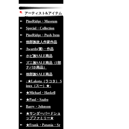
アーティスト&アイテム
別
PineRidge・Museum
Special・Collection
PineRidge・Push Item
他部族故人作家作品
Awards(賞)・作品
ホピ族SALE商品
ズニ族SALE商品（1部
ナバホ商品）
他部族SALE商品
↓★Lakota（ラコタ） S
ioux（スー）★↓
★Michael・Haskell
★Paul・Szabo
Barry・Johnson
★サンダーバードショ
ップファミリー★
★Frank・Patania・Sr