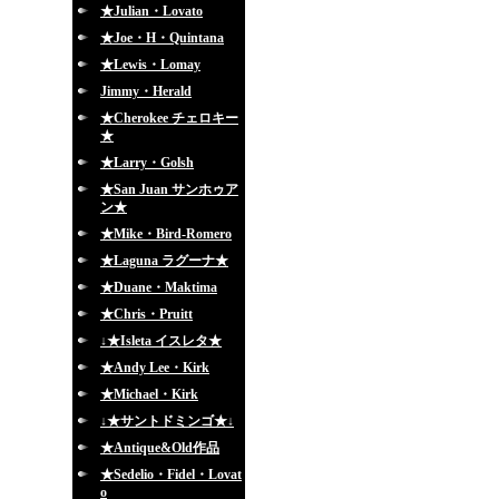
★Julian・Lovato
★Joe・H・Quintana
★Lewis・Lomay
Jimmy・Herald
★Cherokee チェロキー
★
★Larry・Golsh
★San Juan サンホゥア
ン★
★Mike・Bird-Romero
★Laguna ラグーナ★
★Duane・Maktima
★Chris・Pruitt
↓★Isleta イスレタ★
★Andy Lee・Kirk
★Michael・Kirk
↓★サントドミンゴ★↓
★Antique&Old作品
★Sedelio・Fidel・Lovat
o