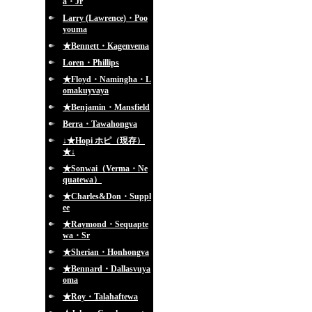
a・Jr
Larry (Lawrence)・Poo
youma
★Bennett・Kagenvema
Loren・Phillips
★Floyd・Namingha・L
omakuyvaya
★Benjamin・Mansfield
Berra・Tawahongva
↓★Hopi ホピ（現存）
★↓
★Sonwai（Verma・Ne
quatewa）
★Charles&Don・Suppl
ee
★Raymond・Sequapte
wa・Sr
★Sherian・Honhongva
★Bennard・Dallasvuya
oma
★Roy・Talahaftewa