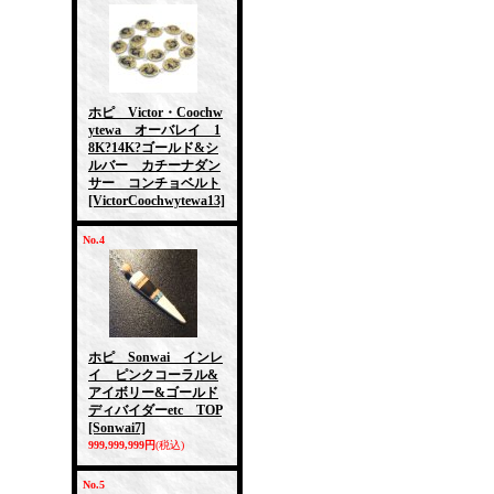
ホピ Victor・Coochw
ytewa オーバレイ 1
8K?14K?ゴールド&シ
ルバー カチーナダン
サー コンチョベルト
[VictorCoochwytewa13]
No.4
ホピ Sonwai インレ
イ ピンクコーラル&
アイボリー&ゴールド
ディバイダーetc TOP
[Sonwai7]
999,999,999円
(税込)
No.5