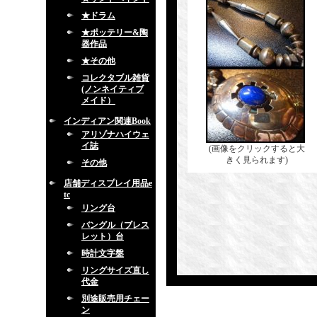
★ドラム
★ポッテリー&陶
器作品
★その他
コレクタブル雑貨
(ノンネイティブ
メイド）
インディアン関連Book
アリゾナハイウェ
イ誌
(画像をクリックすると大
きく見られます)
その他
店舗ディスプレイ用品e
tc
リング台
バングル（ブレス
レット）台
時計文字盤
リングサイズ直し
代金
別途販売用チェー
ン