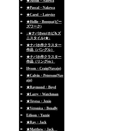
★Justin・Natewa
★Pascal・Nakewa
★Carol ・Lateyice
★Hollie・Booqua(ビー
ズワーク)
↓★ナバホetc(ホピ&ズ
ニスタイル)★↓
★ナバホ作クラスター
作品（バングル）
★ナバホ作クラスター
作品（リングetc）
Hyson・Craig(Navajo)
★Calvin・Peterson(Nav
ajo)
★Raymond・Boyd
★Larry・Watchman
★Tevesa・Jenio
★Veronica・Benally
Edison・Yazzie
★Ray・Jack
★Matthew・Jack