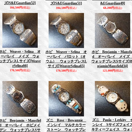
ズ
[S&EGuardian52]
ズ
[S&EGuardian51]
&EGuardian49]
104,500円
(税込)
104,500円
(税込)
68,200円
(税込)
ホピ Weaver・Selina オ
ホピ Weaver・Selina オ
ホピ Benjamin・Mansfie
ーバレイ メイズ ウォ
ーバレイ パロット（オ
d オーバレイ メイ
ッチブレスLサイズ
[Weave
ウム） ウォッチブレスL
ウォッチブレスSサイズ
[
rSelina66]
サイズ
[WeaverSelina65]
njaminMansfield34]
170,500円
(税込)
170,500円
(税込)
121,000円
(税込)
ズニ Paula・Leekity 
ズニ Rose・Bowannie
ホピ Benjamin・Mansfiel
ンレイ Sサイズフェイ
インレイ マルチカラー
d オーバレイ ホピメイ
キティーフェイス ウォ
ストーン ウォッチブレ
デン ウォッチブレスSサ