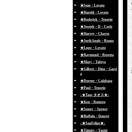
★Sam・Lovato
★Harold・Lovato
★Roderick・Tenorio
★Joseph・D・Coriz
★Harvey・Chavez
★Joe&Angle・Reano
★Lupe・Lovato
★Raymond・Rosetta
★Mary・Tafoya
★Gilbert・Dino・Garci
a
★Dorene・Calabaza
★Paul・Tenorio
↓★Taos タオス★↓
★Ken・Romero
★Sonny・Spruce
★Buffalo・Dancer
↓★SanFelipe★↓
★Timmy・Yazzie