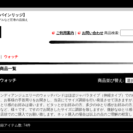
パインリッジ】
グルなど圧巻の品揃え
ご利用案内
｜
お問い合わせ
商品検索
:
｜
ウォッチ
商品一覧
ウォッチ
商品並び替え
:
インディアンジュエリーのウォッチバンドはほぼジャバラタイプ（伸縮タイプ）での
後、お客様の手首周りをお聞きし、当店にてサイズ調節を行い発送させて頂きますが
ゆとり感のお好みは違います。ピタッとがお好みの方、多少のゆとり感がお好みの方
方など、様々です。ですのでお聞きしたサイズに調節を致しますが、微妙なゆとり感
は店頭でのご購入でお願い致します。ネット購入の場合は以上の点のご理解の程宜し
登録アイテム数
:
74件