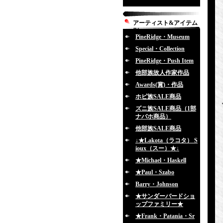
アーティスト&アイテム
別
PineRidge・Museum
Special・Collection
PineRidge・Push Item
他部族故人作家作品
Awards(賞)・作品
ホピ族SALE商品
ズニ族SALE商品（1部
ナバホ商品）
他部族SALE商品
↓★Lakota（ラコタ） S
ioux（スー）★↓
★Michael・Haskell
★Paul・Szabo
Barry・Johnson
★サンダーバードショ
ップファミリー★
★Frank・Patania・Sr