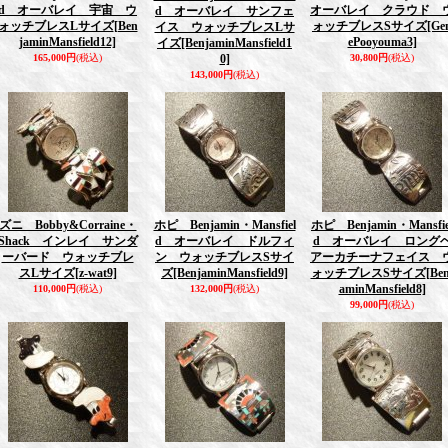
d オーバレイ 宇宙 ウ
オーバレイ クラウド 
d オーバレイ サンフェ
ォッチブレスLサイズ
[Ben
ォッチブレスSサイズ
[Ge
イス ウォッチブレスLサ
jaminMansfield12]
ePooyouma3]
イズ
[BenjaminMansfield1
165,000円
(税込)
0]
30,800円
(税込)
143,000円
(税込)
ズニ Bobby&Corraine・
ホピ Benjamin・Mansfiel
ホピ Benjamin・Mansfie
Shack インレイ サンダ
d オーバレイ ドルフィ
d オーバレイ ロング
ーバード ウォッチブレ
ン ウォッチブレスSサイ
アーカチーナフェイス 
スLサイズ
[z-wat9]
ズ
[BenjaminMansfield9]
ォッチブレスSサイズ
[Ben
aminMansfield8]
110,000円
(税込)
132,000円
(税込)
99,000円
(税込)