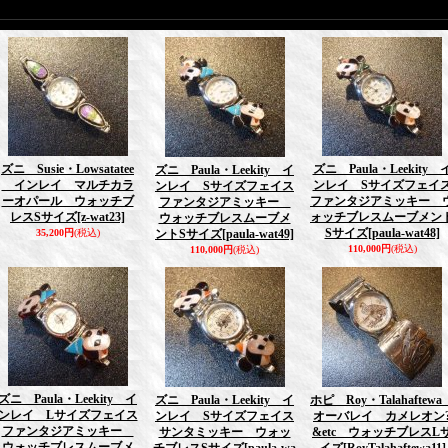
ズニ Susie・Lowsatatee
ズニ Paula・Leekity 
ズニ Paula・Leekity イ
インレイ マルチカラ
ンレイ Sサイズフェイ
ンレイ Sサイズフェイス
ーオパール ウォッチブ
ファンタジアミッキー 
ファンタジアミッキー
レスSサイズ
[z-wat23]
ォッチブレスムーブメン
ウォッチブレスムーブメ
Sサイズ
[paula-wat48]
35,200円
(税込)
ントSサイズ
[paula-wat49]
110,000円
(税込)
110,000円
(税込)
ズニ Paula・Leekity イ
ズニ Paula・Leekity イ
ホピ Roy・Talahaftew
ンレイ Lサイズフェイス
ンレイ Sサイズフェイス
オーバレイ カメレオン
ファンタジアミッキー
サンタミッキー ウォッ
&etc ウォッチブレスL
ウォッチブレスムーブメ