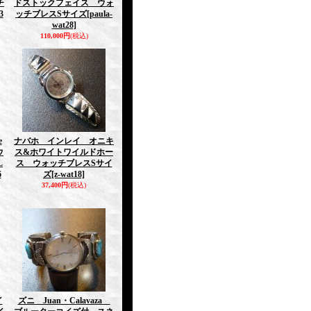
チ
ドストックフェイス ウォ
3
ッチブレスSサイズ
[paula-
wat28]
110,000円
(税込)
e
ナバホ インレイ オニキ
ウ
ス&ホワイトワイルドホー
L
ス ウォッチブレスSサイ
6
ズ
[z-wat18]
37,400円
(税込)
イ
ズニ Juan・Calavaza