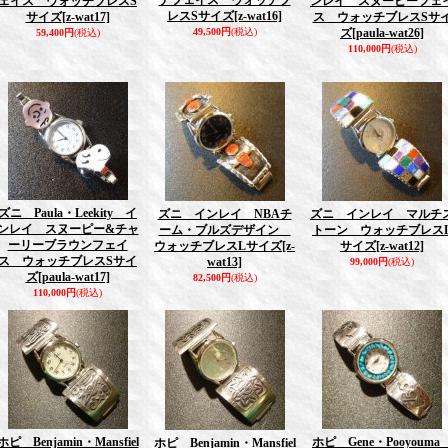
ナフェイス ウォッチブ
ェイス ウォッチブレスS
ンレイ スヌーピーフェ
レスSサイズ
[z-wat16]
サイズ
[z-wat17]
ス ウォッチブレスSサ
49,500円
(税込)
ズ
[paula-wat26]
59,400円
(税込)
110,000円
(税込)
ズニ Paula・Leekity イ
ズニ インレイ NBAチ
ズニ インレイ マルチ
ンレイ スヌーピー&チャ
ーム・ブルズデザイン
トーン ウォッチブレス
ーリーブラウンフェイ
ウォッチブレスLサイズ
[z-
サイズ
[z-wat12]
ス ウォッチブレスSサイ
wat13]
99,000円
(税込)
ズ
[paula-wat17]
82,500円
(税込)
110,000円
(税込)
ホピ Benjamin・Mansfiel
ホピ Gene・Pooyoum
ホピ Benjamin・Mansfiel