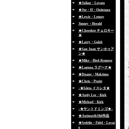
★Julian・Lovato
★Joe・H・Quintana
★Lewis・Lomay
Jimmy・Herald
★Cherokee チェロキー
★
★Larry・Golsh
★San Juan サンホゥア
ン★
★Mike・Bird-Romero
★Laguna ラグーナ★
★Duane・Maktima
★Chris・Pruitt
↓★Isleta イスレタ★
★Andy Lee・Kirk
★Michael・Kirk
↓★サントドミンゴ★↓
★Antique&Old作品
★Sedelio・Fidel・Lovat
o