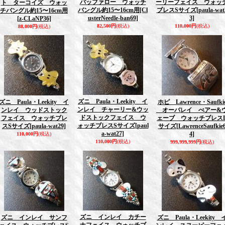
バッファロー ウォッチ
ーリーフェイス ウォッ
ト ターコイズ ウォッ
バングル約15〜16cm用
[Cl
ブレスSサイズ
[paula-wat
チバングル約15〜16cm用
usterNeedle-ban69]
3]
[z-CLaNP36]
82,500円
(税込)
110,000円
(税込)
88,000円
(税込)
ズニ Paula・Leekity イ
ズニ Paula・Leekity イ
ホピ Lawrence・Saufki
ンレイ チャーリー&ウッ
ンレイ ウッドストック
オーバレイ べアー&
ドストックフェイス ウ
フェイス ウォッチブレ
ェーブ ウォッチブレス
ォッチブレスSサイズ
[paul
スSサイズ
[paula-wat29]
サイズ
[LawrenceSaufkie
a-wat27]
4]
110,000円
(税込)
110,000円
(税込)
999,999,999円
(税込)
ズニ インレイ カチー
ズニ インレイ サンフ
ズニ Paula・Leekity 