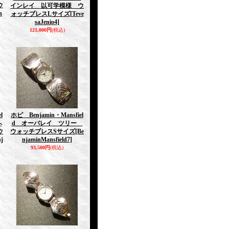
ウ
インレイ 以可学模様 ウ
n
ォッチブレスLサイズ
[Teve
saJenio4]
121,000円
(税込)
l
ホピ Benjamin・Mansfiel
ヘ
d オーバレイ ツリー
ウ
ウォッチブレスSサイズ
[Be
j
njaminMansfield7]
93,500円
(税込)