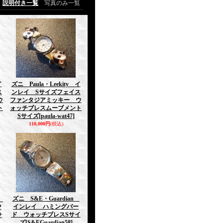
説明付き一覧
写真のみ一覧
イ
ズニ Paula・Leekity イ
ス
ンレイ Sサイズフェイス
ウ
ファンタジアミッキー ウ
ト
ォッチブレスムーブメント
Sサイズ
[paula-wat47]
110,000円
(税込)
ズニ S&E・Guardian
a
インレイ ハミングバー
?
ド ウォッチブレスSサイ
サ
ズ
[S&EGuardian58]