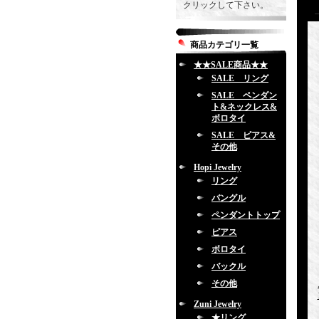
クリックして下さい。
商品カテゴリ一覧
★★SALE商品★★
SALE リング
SALE ペンダン
ト&ネックレス&
ボロタイ
SALE ピアス&
その他
Hopi Jewelry
リング
バングル
ペンダントトップ
ピアス
ボロタイ
バックル
その他
Zuni Jewelry
★リング