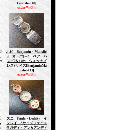
Guardian48]
68,200円
(税込)
l
ホピ Benjamin・Mansfiel
ズ
d オーバレイ ベアーハ
Be
ンド?&バホ ウォッチブ
レスSサイズ
[BenjaminMa
nsfield33]
99,000円
(税込)
イ
ズニ Paula・Leekity イ
ス
ンレイ Sサイズフェイス
ッ
ラガディ・アン&アンディ