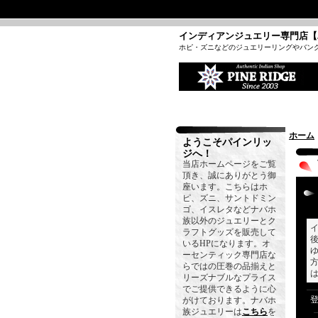
インディアンジュエリー専門店【
ホピ・ズニなどのジュエリーリングやバン
ホーム
ようこそパインリッ
ジへ！
当店ホームページをご覧
頂き、誠にありがとう御
座います。こちらはホ
ピ、ズニ、サントドミン
ゴ、イスレタなどナバホ
族以外のジュエリーとク
ラフトグッズを販売して
いるHPになります。オ
ーセンティック専門店な
らではの圧巻の品揃えと
リーズナブルなプライス
でご提供できるように心
がけております。ナバホ
族ジュエリーは
こちら
を