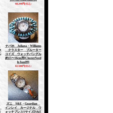
68,200円
(税込)
n
ナバホ Juliana・Williams
ォ
クラスター ブルーター
G
コイズ ウォッチバングル
約15〜16cm用
[ClusterNeed
le-ban89]
82,500円
(税込)
n
ズニ S&E・Guardian
イ
インレイ カージナル ウ
S
ォッチブレスSサイズ
[S&E