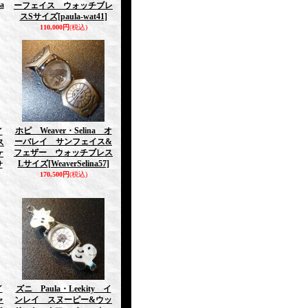
a
ーフェイス ウォッチブレ
スSサイズ
[paula-wat41]
110,000円
(税込)
ホピ Weaver・Selina オ
イ
ーバレイ サンフェイス&
ス
フェザー ウォッチブレス
ケ
Lサイズ
[WeaverSelina57]
サ
170,500円
(税込)
イ
ズニ Paula・Leekity イ
ャ
ンレイ スヌーピー&ウッ