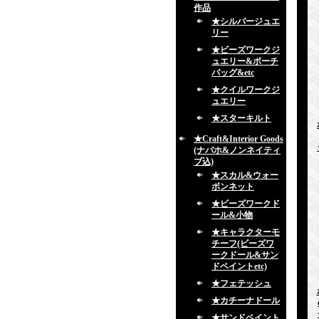
作品
★シルバージュエ
リー
★ビーズワークジ
ュエリー&ポーチ
バッグ&etc
★クイルワークジ
ュエリー
★スターキルト
★Craft&Interior Goods
(ナバホ&ノンネイティ
ブ込)
★スカル&ウォー
ボンネット
★ビーズワークド
ール&小物
★キャラクターモ
チーフ(ビーズワ
ークドール&サン
ドペイントetc)
★フェテッシュ
★カチーナドール
★サンドペイント