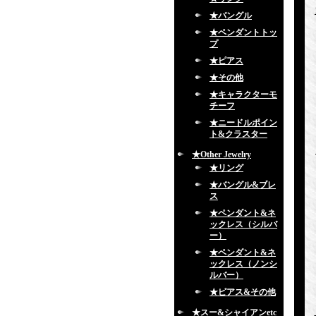
★バングル
★ペンダントトッ
プ
★ピアス
★その他
★キャラクターモ
チーフ
★ニードルポイン
ト&クラスター
★Other Jewelry
★リング
★バングル&ブレ
ス
★ペンダント&ネ
ックレス（シルバ
ー）
★ペンダント&ネ
ックレス（ノンシ
ルバー）
★ピアス&その他
★スー&シャイアンetc