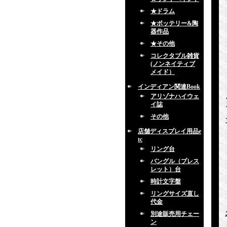
★ドラム
★ポッテリー&陶
器作品
★その他
コレクタブル雑貨
(ノンネイティブ
メイド）
インディアン関連Book
アリゾナハイウェ
イ誌
その他
店舗ディスプレイ用品e
tc
リング台
バングル（ブレス
レット）台
時計文字盤
リングサイズ直し
代金
別途販売用チェー
ン