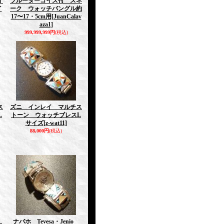
イ
ブルーターコイズ付 スネ
イ
ーク ウォッチバングル約
17〜17・5cm用
[JuanCalav
aza1]
999,999,999円
(税込)
ス
ズニ インレイ マルチス
L
トーン ウォッチブレスL
サイズ
[z-wat11]
88,000円
(税込)
a
ナバホ Tevesa・Jenio