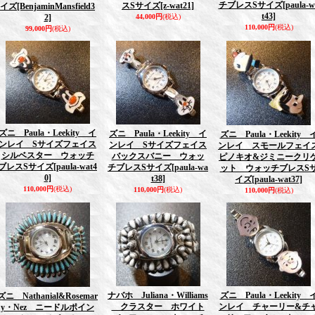
チブレスSサイズ
[paula-w
スSサイズ
[z-wat21]
イズ
[BenjaminMansfield3
t43]
2]
44,000円
(税込)
110,000円
(税込)
99,000円
(税込)
ズニ Paula・Leekity イ
ズニ Paula・Leekity イ
ズニ Paula・Leekity 
ンレイ Sサイズフェイス
ンレイ Sサイズフェイス
ンレイ スモールフェイ
シルベスター ウォッチ
バックスバニー ウォッ
ピノキオ&ジミニークリ
ブレスSサイズ
[paula-wat4
チブレスSサイズ
[paula-wa
ット ウォッチブレスS
0]
t38]
イズ
[paula-wat37]
110,000円
(税込)
110,000円
(税込)
110,000円
(税込)
ナバホ Juliana・Williams
ズニ Paula・Leekity 
ズニ Nathanial&Rosemar
クラスター ホワイト
ンレイ チャーリー&チ
y・Nez ニードルポイン