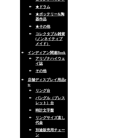
★ドラム
★ポッテリー&陶
器作品
★その他
コレクタブル雑貨
(ノンネイティブ
メイド）
インディアン関連Book
アリゾナハイウェ
イ誌
その他
店舗ディスプレイ用品e
tc
リング台
バングル（ブレス
レット）台
時計文字盤
リングサイズ直し
代金
別途販売用チェー
ン