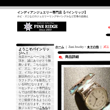
インディアンジュエリー専門店【パインリッジ】
ホピ・ズニなどのジュエリーリングやバングルなど圧巻の品揃え
ホーム
｜ Zuni Jewelry >
★その他
｜
ズニ
ようこそパインリッ
ジへ！
当店ホームページをご覧
商品詳細
頂き、誠にありがとう御
座います。こちらはホ
ピ、ズニ、サントドミン
ゴ、イスレタなどナバホ
族以外のジュエリーとク
ラフトグッズを販売して
いるHPになります。オ
ーセンティック専門店な
らではの圧巻の品揃えと
リーズナブルなプライス
でご提供できるように心
がけております。ナバホ
族ジュエリーは
こちら
を