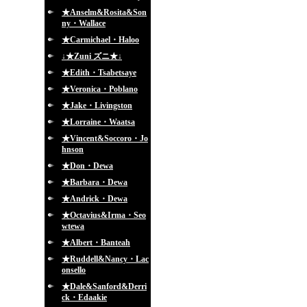
★Anselm&Rosita&Son
ny・Wallace
★Carmichael・Haloo
↓★Zuni ズニ★↓
★Edith・Tsabetsaye
★Veronica・Poblano
★Jake・Livingston
★Lorraine・Waatsa
★Vincent&Soccoro・Jo
hnson
★Don・Dewa
★Barbara・Dewa
★Andrick・Dewa
★Octavius&Irma・Seo
wtewa
★Albert・Banteah
★Ruddell&Nancy・Lac
onsello
★Dale&Sanford&Derri
ck・Edaakie