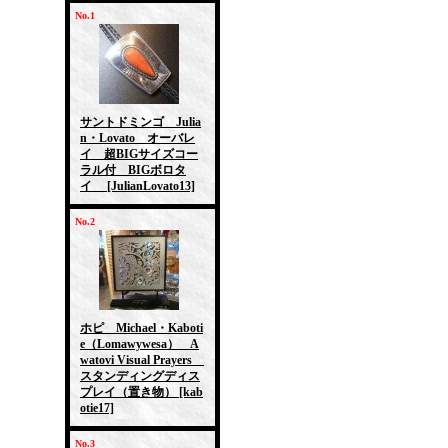
No.1
サントドミンゴ Julia
n・Lovato オーバレ
イ 超BIGサイズコー
ラル付 BIGボロタ
イ
[JulianLovato13]
No.2
ホピ Michael・Kaboti
e（Lomawywesa） A
watovi Visual Prayers
スタンディングディス
プレイ（置き物）
[kab
otie17]
No.3