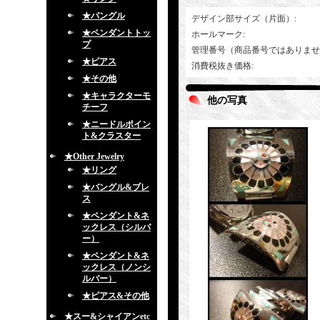
★バングル
デザイン部サイズ（片面）
:
★ペンダントトッ
ホールマーク
:
プ
管理番号（商品番号ではありませ
★ピアス
消費税抜き価格
:
★その他
★キャラクターモ
他の写真
チーフ
★ニードルポイン
ト&クラスター
★Other Jewelry
★リング
★バングル&ブレ
ス
★ペンダント&ネ
ックレス（シルバ
ー）
★ペンダント&ネ
ックレス（ノンシ
ルバー）
★ピアス&その他
★スー&シャイアンetc