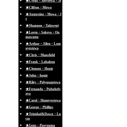
★Cyrus・Josytewa・Jr
★Clifton・Mowa
★Augustine・Mowa・J
r
★Shannon・Talawepi
★Loren・Sakeva・Qu
mawunu
★Arthur・Allen・Lom
ayestewa
★Chris・Mansfield
★Frank・Lahaleon
★Clement・Honie
★John・honie
★Riley・Polyquaptewa
★Fernando・Puhuhefv
aya
★Carol・Humeyestewa
★George・Phillips
★Trinidad&Dawn・Lu
cas
★Gene・Pooyouma