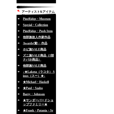
アーティスト&アイテム
別
PineRidge・Museum
Special・Collection
PineRidge・Push Item
他部族故人作家作品
Awards(賞)・作品
ホピ族SALE商品
ズニ族SALE商品（1部
ナバホ商品）
他部族SALE商品
↓★Lakota（ラコタ） S
ioux（スー）★↓
★Michael・Haskell
★Paul・Szabo
Barry・Johnson
★サンダーバードショ
ップファミリー★
★Frank・Patania・Sr