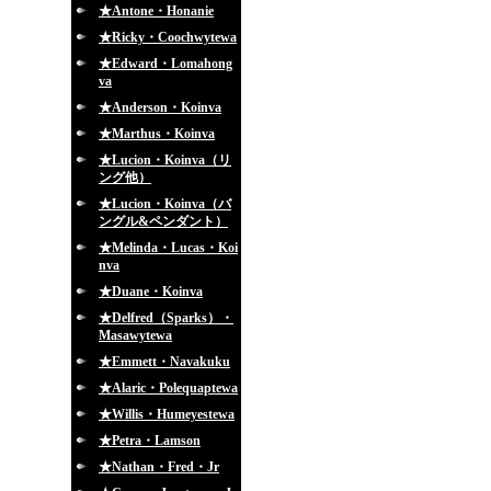
★Antone・Honanie
★Ricky・Coochwytewa
★Edward・Lomahong
va
★Anderson・Koinva
★Marthus・Koinva
★Lucion・Koinva（リ
ング他）
★Lucion・Koinva（バ
ングル&ペンダント）
★Melinda・Lucas・Koi
nva
★Duane・Koinva
★Delfred（Sparks）・
Masawytewa
★Emmett・Navakuku
★Alaric・Polequaptewa
★Willis・Humeyestewa
★Petra・Lamson
★Nathan・Fred・Jr