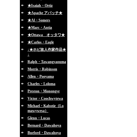
★Isaiah・Ortiz
★Apache アパッチ★
★Al・Somers
★Marc・Antia
★Ottawa オッタワ★
★Carlos・Eagle
↓★ホピ故人作家作品★
↓
Ralph・Tawangyaouma
Morris・Robinson
Allen・Pooyama
Charles・Loloma
Preston・Monongye
Victor・Coochwytewa
Michael・Kabotie（Lo
mawywesa）
Glenn・Lucas
Bernard・Dawahoya
Bueford・Dawahoya