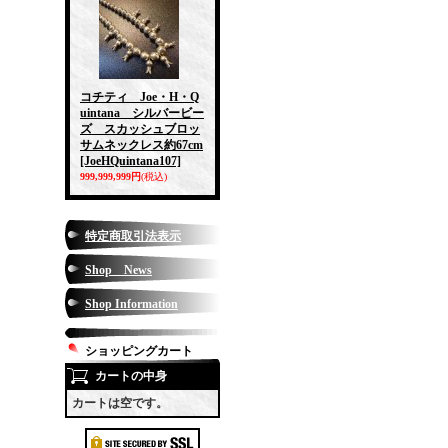
コチティ Joe・H・Q
uintana シルバービー
ズ スカッシュブロッ
サムネックレス約67cm
[JoeHQuintana107]
999,999,999円
(税込)
特定商取引法表示
Shop News
Shop Information
ショッピングカート
カートの中身
カートは空です。