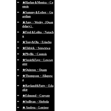
★Harlan＆Monica・Co
onsis
★Sammy＆Esther・Gu
ardian
★Amy・Wesley（Quan
delacy）
★Fred＆Lolita・Natach
u
★Tony&Ola・Eriacho
★Eldrick・Seowtewa
★Phyllis・Coonsis
★Susie&Faye・Lowsay
atee
★Quinton・Quam
★Thompson・Allapow
a
★Rayland&Patty・Eda
akie
★Edmond・Cooyate
★Sullivan・Shebola
★ Andrea・Lonjose