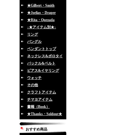
★Gilbert・Smith
★Joelias・Draper
★Rita・Quezada
↓★アイテム別★↓
リング
バングル
ペンダントトップ
ネックレス&ボロタイ
バックル&ベルト
ピアス&イヤリング
ウォッチ
その他
クラフトアイテム
チマヨアイテム
書籍（Book）
★Thanks・Soldout★
おすすめ商品