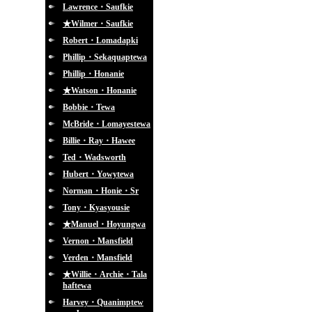
Lawrence・Saufkie
★Wilmer・Saufkie
Robert・Lomadapki
Phillip・Sekaquaptewa
Phillip・Honanie
★Watson・Honanie
Bobbie・Tewa
McBride・Lomayestewa
Billie・Ray・Hawee
Ted・Wadsworth
Hubert・Yowytewa
Norman・Honie・Sr
Tony・Kyasyousie
★Manuel・Hoyungwa
Vernon・Mansfield
Verden・Mansfield
★Willie・Archie・Tala
haftewa
Harvey・Quanimptew