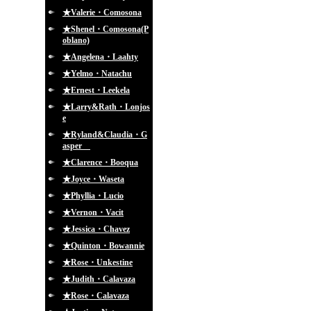
★Valerie・Comosona
★Shenel・Comosona(P
oblano)
★Angelena・Laahty
★Yelmo・Natachu
★Ernest・Leekela
★Larry&Rath・Lonjos
e
★Ryland&Claudia・G
asper
★Clarence・Booqua
★Joyce・Waseta
★Phyllia・Lucio
★Vernon・Vacit
★Jessica・Chavez
★Quinton・Bowannie
★Rose・Unkestine
★Judith・Calavaza
★Rose・Calavaza