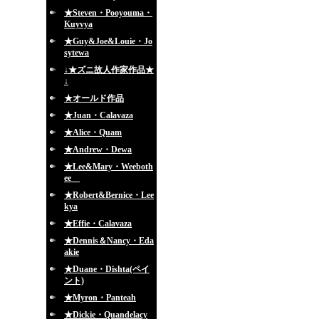
★Steven・Pooyouma・
Kuyvya
★Guy&Joe&Louie・Jo
sytewa
↓★ズニ故人作家作品★
↓
★オールド作品
★Juan・Calavaza
★Alice・Quam
★Andrew・Dewa
★Lee&Mary・Weeboth
ee
★Robert&Bernice・Lee
kya
★Effie・Calavaza
★Dennis＆Nancy・Eda
akie
★Duane・Dishta(ペイ
ント)
★Myron・Panteah
★Dickie・Quandelacy