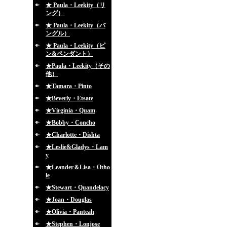
★ Paula・Leekity（リ
ング）
★ Paula・Leekity（バ
ングル）
★ Paula・Leekity（ピ
ン&ペンダント）
★Paula・Leekity（その
他）
★Tamara・Pinto
★Beverly・Etsate
★Virginia・Quam
★Bobby・Concho
★Charlotte・Dishta
★Leslie&Gladys・Lam
y
★Leander＆Lisa・Otho
le
★Stewart・Quandelacy
★Joan・Douglas
★Olivia・Panteah
★Stephen・Lonjose