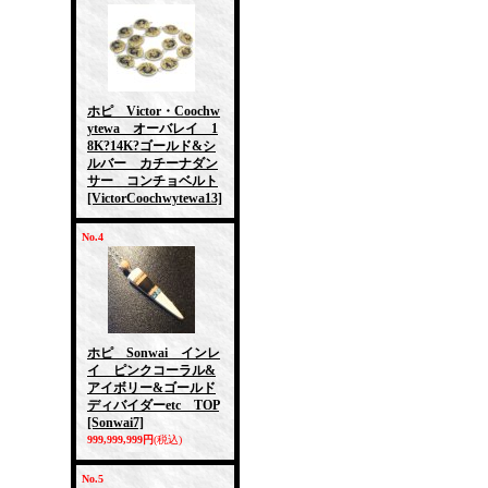
ホピ Victor・Coochw
ytewa オーバレイ 1
8K?14K?ゴールド&シ
ルバー カチーナダン
サー コンチョベルト
[VictorCoochwytewa13]
No.4
ホピ Sonwai インレ
イ ピンクコーラル&
アイボリー&ゴールド
ディバイダーetc TOP
[Sonwai7]
999,999,999円
(税込)
No.5