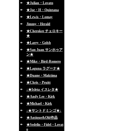
★Julian・Lovato
★Joe・H・Quintana
★Lewis・Lomay
Jimmy・Herald
★Cherokee チェロキー
★
★Larry・Golsh
★San Juan サンホゥア
ン★
★Mike・Bird-Romero
★Laguna ラグーナ★
★Duane・Maktima
★Chris・Pruitt
↓★Isleta イスレタ★
★Andy Lee・Kirk
★Michael・Kirk
↓★サントドミンゴ★↓
★Antique&Old作品
★Sedelio・Fidel・Lovat
o