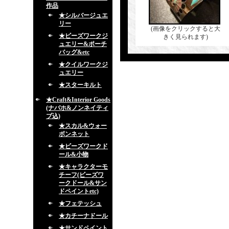
作品
★シルバージュエ
リー
(画像をクリックすると大
★ビーズワークジ
きく見られます)
ュエリー&ポーチ
バッグ&etc
★クイルワークジ
ュエリー
★スターキルト
★Craft&Interior Goods
(ナバホ&ノンネイティ
ブ込)
★スカル&ウォー
ボンネット
★ビーズワークド
ール&小物
★キャラクターモ
チーフ(ビーズワ
ークドール&サン
ドペイントetc)
★フェテッシュ
★カチーナドール
★サンドペイント