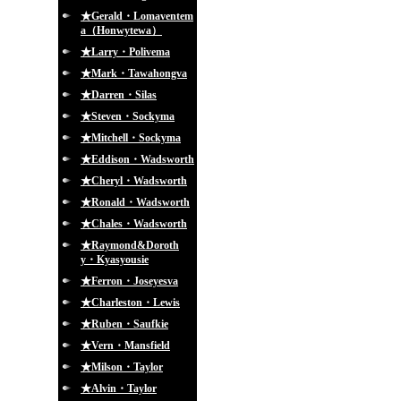
★Gerald・Lomaventem
a（Honwytewa）
★Larry・Polivema
★Mark・Tawahongva
★Darren・Silas
★Steven・Sockyma
★Mitchell・Sockyma
★Eddison・Wadsworth
★Cheryl・Wadsworth
★Ronald・Wadsworth
★Chales・Wadsworth
★Raymond&Doroth
y・Kyasyousie
★Ferron・Joseyesva
★Charleston・Lewis
★Ruben・Saufkie
★Vern・Mansfield
★Milson・Taylor
★Alvin・Taylor