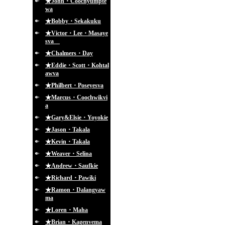
★John・Coochyumpte
wa
★Bobby・Sekakuku
★Victor・Lee・Masaye
sva
★Chalmers・Day
★Eddie・Scott・Kohtal
awva
★Philbert・Poseyesva
★Marcus・Coochwikvi
a
★Gary&Elsie・Yoyokie
★Jason・Takala
★Kevin・Takala
★Weaver・Selina
★Andrew・Saufkie
★Richard・Pawiki
★Ramon・Dalangyaw
ma
★Loren・Maha
★Brian・Kagenvema