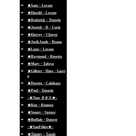
★Sam・Lovato
★Harold・Lovato
★Roderick・Tenorio
★Joseph・D・Coriz
★Harvey・Chavez
★Joe&Angle・Reano
★Lupe・Lovato
★Raymond・Rosetta
★Mary・Tafoya
★Gilbert・Dino・Garci
a
★Dorene・Calabaza
★Paul・Tenorio
↓★Taos タオス★↓
★Ken・Romero
★Sonny・Spruce
★Buffalo・Dancer
↓★SanFelipe★↓
★Timmy・Yazzie