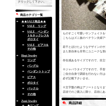
クリックして下さい。
商品カテゴリ一覧
★★SALE商品★★
SALE リング
SALE ペンダン
ものすごく可愛いサンフェイスを
ト&ネックレス&
こちらはズニ族のベテラン夫婦アーティス
ボロタイ
SALE ピアス&
若干とぼけたようなデザインのサ
その他
また形自体も非常にユニークな形
Hopi Jewelry
リング
存在感あるサイズですので、目立
バングル
※ジャバラタイプですので、手首
ペンダントトップ
ご自分自身で調節を行わない方は
ピアス
必ず記載下さいませ。
ボロタイ
※文字盤の柄はアソートとなりま
バックル
店頭でのご購入に限り、店頭にあ
その他
Zuni Jewelry
商品詳細
★リング