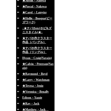
★Justin・Natewa
★Pascal・Nakewa
★Carol ・Lateyice
★Hollie・Booqua(ビー
ズワーク)
↓★ナバホetc(ホピ&ズ
ニスタイル)★↓
★ナバホ作クラスター
作品（バングル）
★ナバホ作クラスター
作品（リングetc）
Hyson・Craig(Navajo)
★Calvin・Peterson(Nav
ajo)
★Raymond・Boyd
★Larry・Watchman
★Tevesa・Jenio
★Veronica・Benally
Edison・Yazzie
★Ray・Jack
★Matthew・Jack