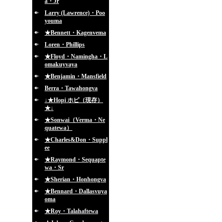
a・Jr
Larry (Lawrence)・Poo
youma
★Bennett・Kagenvema
Loren・Phillips
★Floyd・Namingha・L
omakuyvaya
★Benjamin・Mansfield
Berra・Tawahongva
↓★Hopi ホピ（現存）
★↓
★Sonwai（Verma・Ne
quatewa）
★Charles&Don・Suppl
ee
★Raymond・Sequapte
wa・Sr
★Sherian・Honhongva
★Bennard・Dallasvuya
oma
★Roy・Talahaftewa