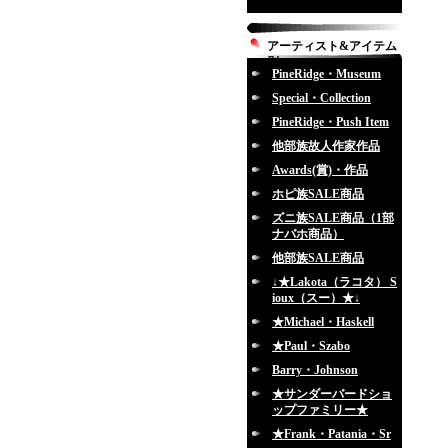
アーティスト&アイテム
別
PineRidge・Museum
Special・Collection
PineRidge・Push Item
他部族故人作家作品
Awards(賞)・作品
ホピ族SALE商品
ズニ族SALE商品（1部
ナバホ商品）
他部族SALE商品
↓★Lakota（ラコタ） S
ioux（スー）★↓
★Michael・Haskell
★Paul・Szabo
Barry・Johnson
★サンダーバードショ
ップファミリー★
★Frank・Patania・Sr