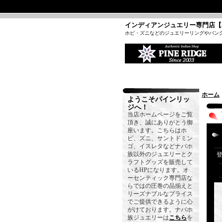
インディアンジュエリー専門店【
ホピ・ズニなどのジュエリーリングやバン
ホーム
ようこそパインリッ
ジへ！
当店ホームページをご覧
頂き、誠にありがとう御
座います。こちらはホ
ピ、ズニ、サントドミン
ゴ、イスレタなどナバホ
族以外のジュエリーとク
ラフトグッズを販売して
いるHPになります。オ
ーセンティック専門店な
らではの圧巻の品揃えと
リーズナブルなプライス
でご提供できるように心
がけております。ナバホ
族ジュエリーは
こちら
を