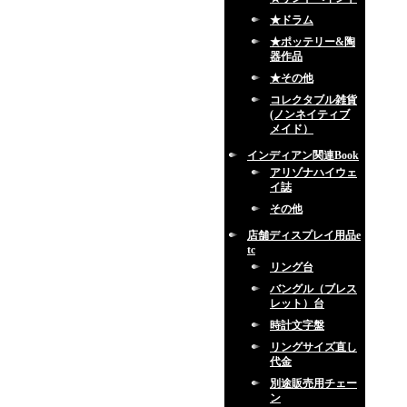
★ドラム
★ポッテリー&陶
器作品
★その他
コレクタブル雑貨
(ノンネイティブ
メイド）
インディアン関連Book
アリゾナハイウェ
イ誌
その他
店舗ディスプレイ用品e
tc
リング台
バングル（ブレス
レット）台
時計文字盤
リングサイズ直し
代金
別途販売用チェー
ン