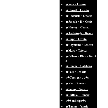
★Sam・Lovato
★Harold・Lovato
★Roderick・Tenorio
★Joseph・D・Coriz
★Harvey・Chavez
★Joe&Angle・Reano
★Lupe・Lovato
★Raymond・Rosetta
★Mary・Tafoya
★Gilbert・Dino・Garci
a
★Dorene・Calabaza
★Paul・Tenorio
↓★Taos タオス★↓
★Ken・Romero
★Sonny・Spruce
★Buffalo・Dancer
↓★SanFelipe★↓
★Timmy・Yazzie