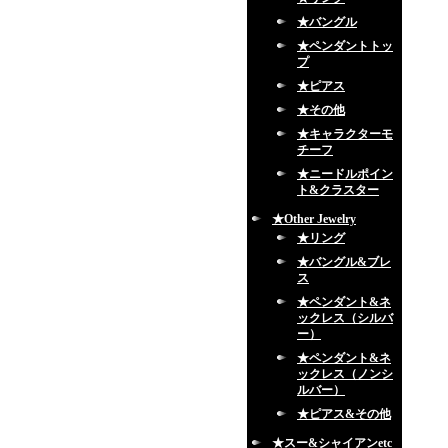
★バングル
★ペンダントトッ
プ
★ピアス
★その他
★キャラクターモ
チーフ
★ニードルポイン
ト&クラスター
★Other Jewelry
★リング
★バングル&ブレ
ス
★ペンダント&ネ
ックレス（シルバ
ー）
★ペンダント&ネ
ックレス（ノンシ
ルバー）
★ピアス&その他
★スー&シャイアンetc