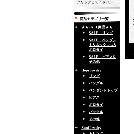
クリックして下さい。
商品カテゴリ一覧
★★SALE商品★★
SALE リング
SALE ペンダン
ト&ネックレス&
ボロタイ
SALE ピアス&
その他
Hopi Jewelry
リング
バングル
ペンダントトップ
ピアス
ボロタイ
バックル
その他
Zuni Jewelry
★リング