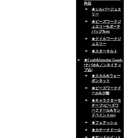
作品
★シルバージュエ
リー
★ビーズワークジ
ュエリー&ポーチ
バッグ&etc
★クイルワークジ
ュエリー
★スターキルト
★Craft&Interior Goods
(ナバホ&ノンネイティ
ブ込)
★スカル&ウォー
ボンネット
★ビーズワークド
ール&小物
★キャラクターモ
チーフ(ビーズワ
ークドール&サン
ドペイントetc)
★フェテッシュ
★カチーナドール
★サンドペイント