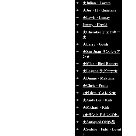
★Julian・Lovato
★Joe・H・Quintana
★Lewis・Lomay
Jimmy・Herald
★Cherokee チェロキー
★
★Larry・Golsh
★San Juan サンホゥア
ン★
★Mike・Bird-Romero
★Laguna ラグーナ★
★Duane・Maktima
★Chris・Pruitt
↓★Isleta イスレタ★
★Andy Lee・Kirk
★Michael・Kirk
↓★サントドミンゴ★↓
★Antique&Old作品
★Sedelio・Fidel・Lovat
o