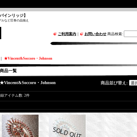
パインリッジ】
グルなど圧巻の品揃え
ご利用案内
｜
お問い合わせ
商品検索
:
｜
★Vincent&Soccoro・Johnson
商品一覧
★Vincent&Soccoro・Johnson
商品並び替え
:
登録アイテム数
:
2件