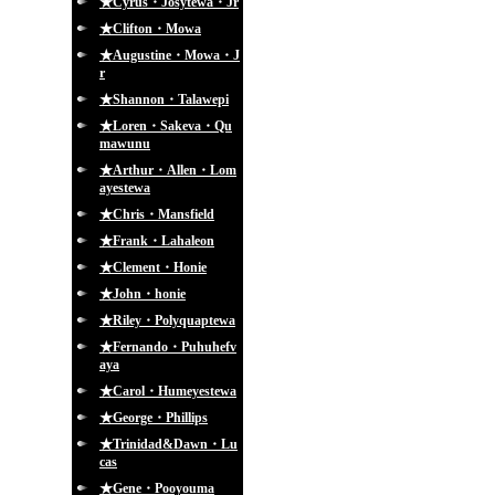
★Cyrus・Josytewa・Jr
★Clifton・Mowa
★Augustine・Mowa・J
r
★Shannon・Talawepi
★Loren・Sakeva・Qu
mawunu
★Arthur・Allen・Lom
ayestewa
★Chris・Mansfield
★Frank・Lahaleon
★Clement・Honie
★John・honie
★Riley・Polyquaptewa
★Fernando・Puhuhefv
aya
★Carol・Humeyestewa
★George・Phillips
★Trinidad&Dawn・Lu
cas
★Gene・Pooyouma