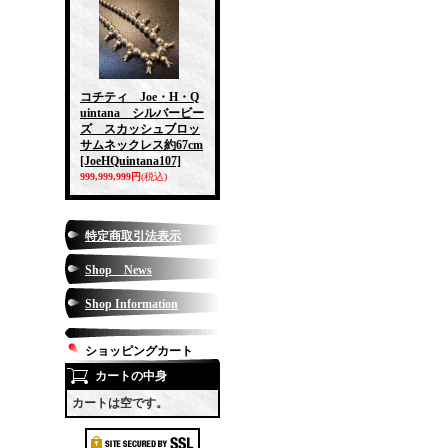
コチティ Joe・H・Q
uintana シルバービー
ズ スカッシュブロッ
サムネックレス約67cm
[JoeHQuintana107]
999,999,999円
(税込)
特定商取引法表示
Shop News
Shop Information
ショッピングカート
カートの中身
カートは空です。