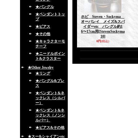
★バングル
★ペンダントトッ
ホピ Steven・Sockyma
プ
オーバレイ メイズ&スパ
★ピアス
イダーetc バングル約1
6〜17cm用
[StevenSockyma
★その他
10]
★キャラクターモ
0円
(税込)
チーフ
★ニードルポイン
ト&クラスター
★Other Jewelry
★リング
★バングル&ブレ
ス
★ペンダント&ネ
ックレス（シルバ
ー）
★ペンダント&ネ
ックレス（ノンシ
ルバー）
★ピアス&その他
★スー&シャイアンetc