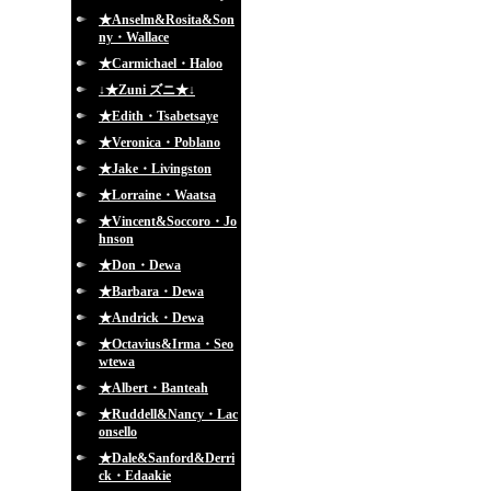
★Anselm&Rosita&Son
ny・Wallace
★Carmichael・Haloo
↓★Zuni ズニ★↓
★Edith・Tsabetsaye
★Veronica・Poblano
★Jake・Livingston
★Lorraine・Waatsa
★Vincent&Soccoro・Jo
hnson
★Don・Dewa
★Barbara・Dewa
★Andrick・Dewa
★Octavius&Irma・Seo
wtewa
★Albert・Banteah
★Ruddell&Nancy・Lac
onsello
★Dale&Sanford&Derri
ck・Edaakie