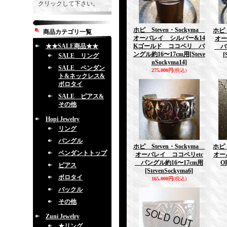
クリックして下さい。
ホピ Steven・Sockyma
ホピ 
商品カテゴリ一覧
オーバレイ シルバー&14
オー
★★SALE商品★★
Kゴールド ココペリ バ
バン
ングル約16〜17cm用
[Steve
[
SALE リング
nSockyma14]
SALE ペンダン
275,000円
(税込)
ト&ネックレス&
ボロタイ
SALE ピアス&
その他
Hopi Jewelry
リング
バングル
ホピ Steven・Sockyma
ホピ 
ペンダントトップ
オーバレイ ココペリetc
オー
バングル約16〜17cm用
O
ピアス
[StevenSockyma6]
ボロタイ
165,000円
(税込)
バックル
その他
Zuni Jewelry
★リング