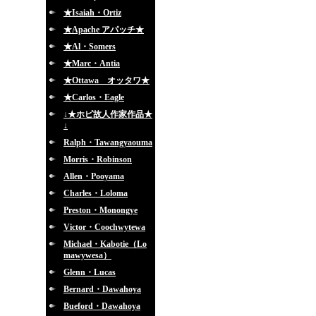
★Isaiah・Ortiz
★Apache アパッチ★
★Al・Somers
★Marc・Antia
★Ottawa オッタワ★
★Carlos・Eagle
↓★ホピ故人作家作品★
↓
Ralph・Tawangyaouma
Morris・Robinson
Allen・Pooyama
Charles・Loloma
Preston・Monongye
Victor・Coochwytewa
Michael・Kabotie（Lo
mawywesa）
Glenn・Lucas
Bernard・Dawahoya
Bueford・Dawahoya