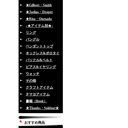
★Gilbert・Smith
★Joelias・Draper
★Rita・Quezada
↓★アイテム別★↓
リング
バングル
ペンダントトップ
ネックレス&ボロタイ
バックル&ベルト
ピアス&イヤリング
ウォッチ
その他
クラフトアイテム
チマヨアイテム
書籍（Book）
★Thanks・Soldout★
おすすめ商品