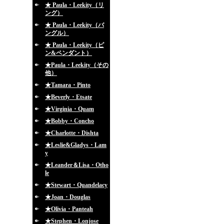
★ Paula・Leekity（リ
ング）
★ Paula・Leekity（バ
ングル）
★ Paula・Leekity（ピ
ン&ペンダント）
★Paula・Leekity（その
他）
★Tamara・Pinto
★Beverly・Etsate
★Virginia・Quam
★Bobby・Concho
★Charlotte・Dishta
★Leslie&Gladys・Lam
y
★Leander＆Lisa・Otho
le
★Stewart・Quandelacy
★Joan・Douglas
★Olivia・Panteah
★Stephen・Lonjose