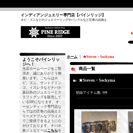
インディアンジュエリー専門店【パインリッジ】
ホピ・ズニなどのジュエリーリングやバングルなど圧巻の品揃え
ホーム
｜
★Steven・Sockyma
ようこそパインリッ
ジへ！
当店ホームページをご覧
商品一覧
頂き、誠にありがとう御
座います。こちらはホ
★Steven・Sockyma
ピ、ズニ、サントドミン
ゴ、イスレタなどナバホ
族以外のジュエリーとク
登録アイテム数
:
9件
ラフトグッズを販売して
いるHPになります。オ
ーセンティック専門店な
らではの圧巻の品揃えと
リーズナブルなプライス
でご提供できるように心
がけております。ナバホ
族ジュエリーは
こちら
を