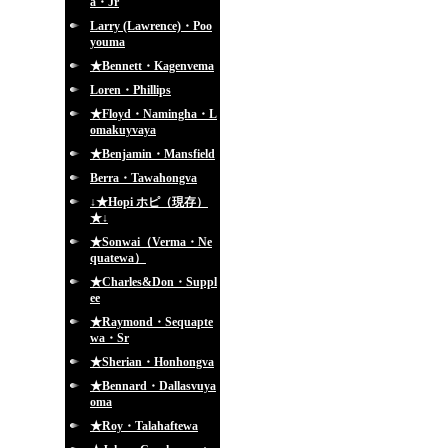
a・Jr
Larry (Lawrence)・Poo
youma
★Bennett・Kagenvema
Loren・Phillips
★Floyd・Namingha・L
omakuyvaya
★Benjamin・Mansfield
Berra・Tawahongva
↓★Hopi ホピ（現存）
★↓
★Sonwai（Verma・Ne
quatewa）
★Charles&Don・Suppl
ee
★Raymond・Sequapte
wa・Sr
★Sherian・Honhongva
★Bennard・Dallasvuya
oma
★Roy・Talahaftewa