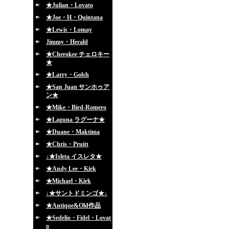
★Julian・Lovato
★Joe・H・Quintana
★Lewis・Lomay
Jimmy・Herald
★Cherokee チェロキー
★
★Larry・Golsh
★San Juan サンホゥア
ン★
★Mike・Bird-Romero
★Laguna ラグーナ★
★Duane・Maktima
★Chris・Pruitt
↓★Isleta イスレタ★
★Andy Lee・Kirk
★Michael・Kirk
↓★サントドミンゴ★↓
★Antique&Old作品
★Sedelio・Fidel・Lovat
o