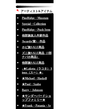
アーティスト&アイテム
別
PineRidge・Museum
Special・Collection
PineRidge・Push Item
他部族故人作家作品
Awards(賞)・作品
ホピ族SALE商品
ズニ族SALE商品（1部
ナバホ商品）
他部族SALE商品
↓★Lakota（ラコタ） S
ioux（スー）★↓
★Michael・Haskell
★Paul・Szabo
Barry・Johnson
★サンダーバードショ
ップファミリー★
★Frank・Patania・Sr