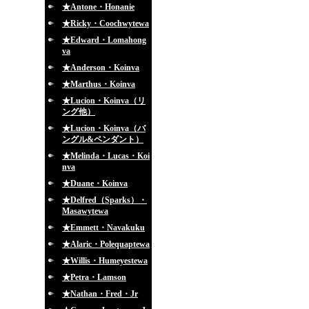
★Antone・Honanie
★Ricky・Coochwytewa
★Edward・Lomahong
va
★Anderson・Koinva
★Marthus・Koinva
★Lucion・Koinva（リ
ング他）
★Lucion・Koinva（バ
ングル&ペンダント）
★Melinda・Lucas・Koi
nva
★Duane・Koinva
★Delfred（Sparks）・
Masawytewa
★Emmett・Navakuku
★Alaric・Polequaptewa
★Willis・Humeyestewa
★Petra・Lamson
★Nathan・Fred・Jr