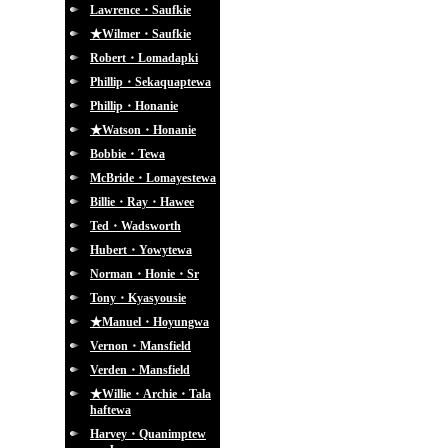
Lawrence・Saufkie
★Wilmer・Saufkie
Robert・Lomadapki
Phillip・Sekaquaptewa
Phillip・Honanie
★Watson・Honanie
Bobbie・Tewa
McBride・Lomayestewa
Billie・Ray・Hawee
Ted・Wadsworth
Hubert・Yowytewa
Norman・Honie・Sr
Tony・Kyasyousie
★Manuel・Hoyungwa
Vernon・Mansfield
Verden・Mansfield
★Willie・Archie・Tala
haftewa
Harvey・Quanimptew