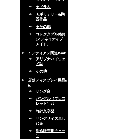
★ドラム
★ポッテリー&陶
器作品
★その他
コレクタブル雑貨
(ノンネイティブ
メイド）
インディアン関連Book
アリゾナハイウェ
イ誌
その他
店舗ディスプレイ用品e
tc
リング台
バングル（ブレス
レット）台
時計文字盤
リングサイズ直し
代金
別途販売用チェー
ン