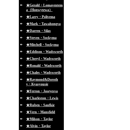
★Gerald・Lomaventem
a（Honwytewa）
★Larry・Polivema
★Mark・Tawahongva
★Darren・Silas
★Steven・Sockyma
★Mitchell・Sockyma
★Eddison・Wadsworth
★Cheryl・Wadsworth
★Ronald・Wadsworth
★Chales・Wadsworth
★Raymond&Doroth
y・Kyasyousie
★Ferron・Joseyesva
★Charleston・Lewis
★Ruben・Saufkie
★Vern・Mansfield
★Milson・Taylor
★Alvin・Taylor