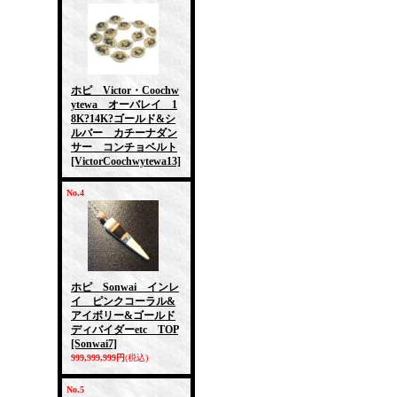
ホピ Victor・Coochw
ytewa オーバレイ 1
8K?14K?ゴールド&シ
ルバー カチーナダン
サー コンチョベルト
[VictorCoochwytewa13]
No.4
ホピ Sonwai インレ
イ ピンクコーラル&
アイボリー&ゴールド
ディバイダーetc TOP
[Sonwai7]
999,999,999円
(税込)
No.5