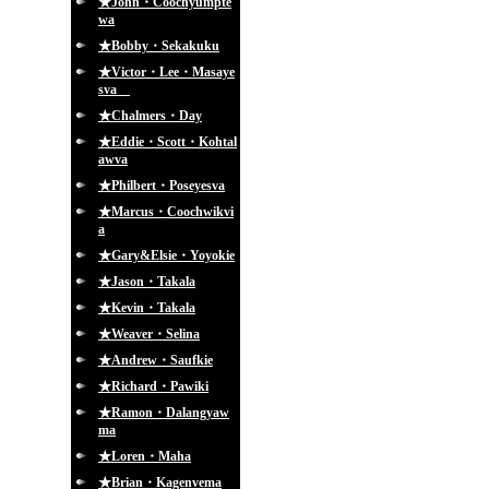
★John・Coochyumpte
wa
★Bobby・Sekakuku
★Victor・Lee・Masaye
sva
★Chalmers・Day
★Eddie・Scott・Kohtal
awva
★Philbert・Poseyesva
★Marcus・Coochwikvi
a
★Gary&Elsie・Yoyokie
★Jason・Takala
★Kevin・Takala
★Weaver・Selina
★Andrew・Saufkie
★Richard・Pawiki
★Ramon・Dalangyaw
ma
★Loren・Maha
★Brian・Kagenvema