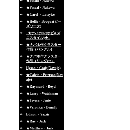
★Justin・Natewa
★Pascal・Nakewa
★Carol ・Lateyice
★Hollie・Booqua(ビー
ズワーク)
↓★ナバホetc(ホピ&ズ
ニスタイル)★↓
★ナバホ作クラスター
作品（バングル）
★ナバホ作クラスター
作品（リングetc）
Hyson・Craig(Navajo)
★Calvin・Peterson(Nav
ajo)
★Raymond・Boyd
★Larry・Watchman
★Tevesa・Jenio
★Veronica・Benally
Edison・Yazzie
★Ray・Jack
★Matthew・Jack