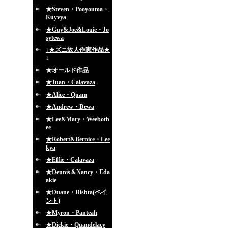
★Steven・Pooyouma・
Kuyvya
★Guy&Joe&Louie・Jo
sytewa
↓★ズニ故人作家作品★
↓
★オールド作品
★Juan・Calavaza
★Alice・Quam
★Andrew・Dewa
★Lee&Mary・Weeboth
ee
★Robert&Bernice・Lee
kya
★Effie・Calavaza
★Dennis＆Nancy・Eda
akie
★Duane・Dishta(ペイ
ント)
★Myron・Panteah
★Dickie・Quandelacy