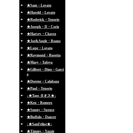
★Sam・Lovato
★Harold・Lovato
★Roderick・Tenorio
★Joseph・D・Coriz
★Harvey・Chavez
★Joe&Angle・Reano
★Lupe・Lovato
★Raymond・Rosetta
★Mary・Tafoya
★Gilbert・Dino・Garci
a
★Dorene・Calabaza
★Paul・Tenorio
↓★Taos タオス★↓
★Ken・Romero
★Sonny・Spruce
★Buffalo・Dancer
↓★SanFelipe★↓
★Timmy・Yazzie