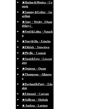
★Harlan＆Monica・Co
onsis
★Sammy＆Esther・Gu
ardian
★Amy・Wesley（Quan
delacy）
★Fred＆Lolita・Natach
u
★Tony&Ola・Eriacho
★Eldrick・Seowtewa
★Phyllis・Coonsis
★Susie&Faye・Lowsay
atee
★Quinton・Quam
★Thompson・Allapow
a
★Rayland&Patty・Eda
akie
★Edmond・Cooyate
★Sullivan・Shebola
★ Andrea・Lonjose