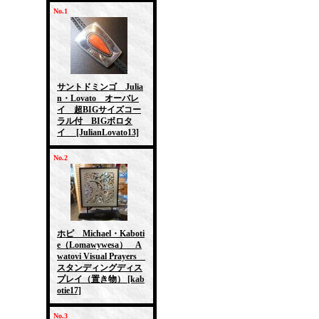
No.1
サントドミンゴ Julia
n・Lovato オーバレ
イ 超BIGサイズコー
ラル付 BIGボロタ
イ
[JulianLovato13]
No.2
ホピ Michael・Kaboti
e（Lomawywesa） A
watovi Visual Prayers
スタンディングディス
プレイ（置き物）
[kab
otie17]
No.3