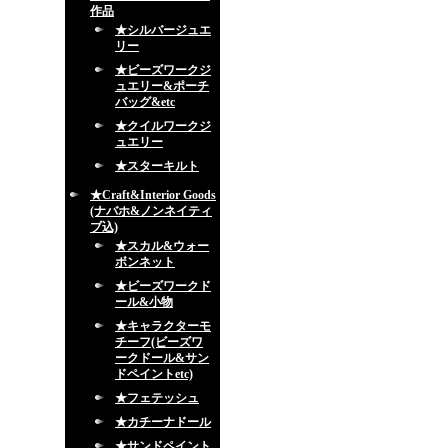
作品
★シルバージュエ
リー
★ビーズワークジ
ュエリー&ポーチ
バッグ&etc
★クイルワークジ
ュエリー
★スターキルト
★Craft&Interior Goods
(ナバホ&ノンネイティ
ブ込)
★スカル&ウォー
ボンネット
★ビーズワークド
ール&小物
★キャラクターモ
チーフ(ビーズワ
ークドール&サン
ドペイントetc)
★フェテッシュ
★カチーナドール
★サンドペイント