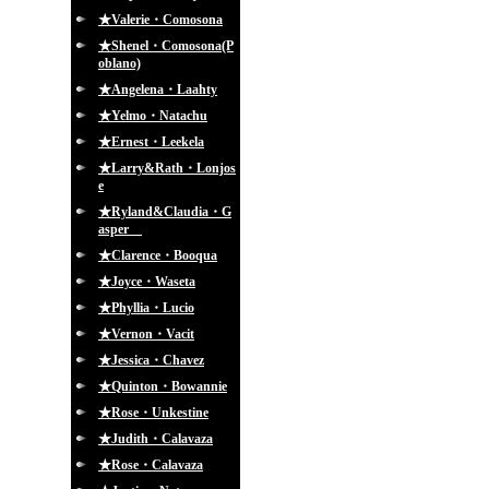
★Valerie・Comosona
★Shenel・Comosona(P
oblano)
★Angelena・Laahty
★Yelmo・Natachu
★Ernest・Leekela
★Larry&Rath・Lonjos
e
★Ryland&Claudia・G
asper
★Clarence・Booqua
★Joyce・Waseta
★Phyllia・Lucio
★Vernon・Vacit
★Jessica・Chavez
★Quinton・Bowannie
★Rose・Unkestine
★Judith・Calavaza
★Rose・Calavaza