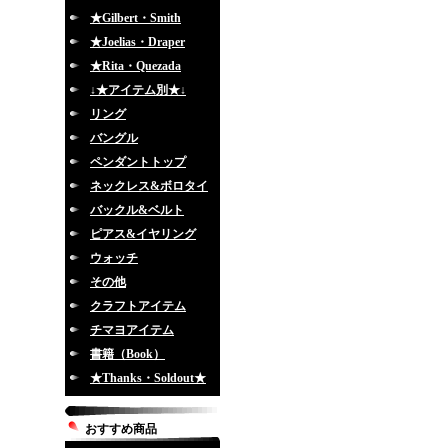
★Gilbert・Smith
★Joelias・Draper
★Rita・Quezada
↓★アイテム別★↓
リング
バングル
ペンダントトップ
ネックレス&ボロタイ
バックル&ベルト
ピアス&イヤリング
ウォッチ
その他
クラフトアイテム
チマヨアイテム
書籍（Book）
★Thanks・Soldout★
おすすめ商品