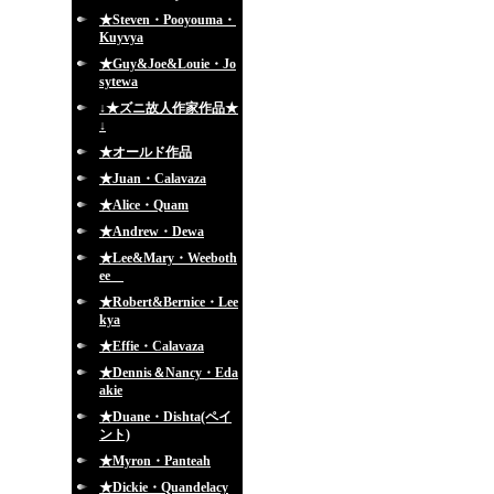
★Steven・Pooyouma・
Kuyvya
★Guy&Joe&Louie・Jo
sytewa
↓★ズニ故人作家作品★
↓
★オールド作品
★Juan・Calavaza
★Alice・Quam
★Andrew・Dewa
★Lee&Mary・Weeboth
ee
★Robert&Bernice・Lee
kya
★Effie・Calavaza
★Dennis＆Nancy・Eda
akie
★Duane・Dishta(ペイ
ント)
★Myron・Panteah
★Dickie・Quandelacy