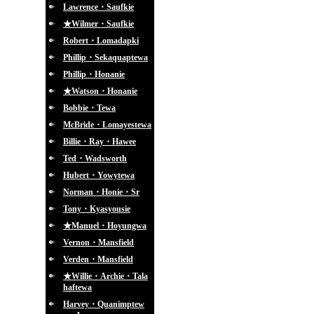
Lawrence・Saufkie
★Wilmer・Saufkie
Robert・Lomadapki
Phillip・Sekaquaptewa
Phillip・Honanie
★Watson・Honanie
Bobbie・Tewa
McBride・Lomayestewa
Billie・Ray・Hawee
Ted・Wadsworth
Hubert・Yowytewa
Norman・Honie・Sr
Tony・Kyasyousie
★Manuel・Hoyungwa
Vernon・Mansfield
Verden・Mansfield
★Willie・Archie・Tala
haftewa
Harvey・Quanimptew