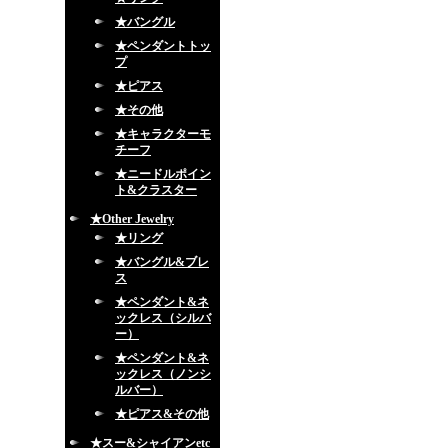
★バングル
★ペンダントトッ
プ
★ピアス
★その他
★キャラクターモ
チーフ
★ニードルポイン
ト&クラスター
★Other Jewelry
★リング
★バングル&ブレ
ス
★ペンダント&ネ
ックレス（シルバ
ー）
★ペンダント&ネ
ックレス（ノンシ
ルバー）
★ピアス&その他
★スー&シャイアンetc