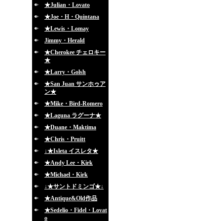
★Julian・Lovato
★Joe・H・Quintana
★Lewis・Lomay
Jimmy・Herald
★Cherokee チェロキー
★
★Larry・Golsh
★San Juan サンホゥア
ン★
★Mike・Bird-Romero
★Laguna ラグーナ★
★Duane・Maktima
★Chris・Pruitt
↓★Isleta イスレタ★
★Andy Lee・Kirk
★Michael・Kirk
↓★サントドミンゴ★↓
★Antique&Old作品
★Sedelio・Fidel・Lovat
o