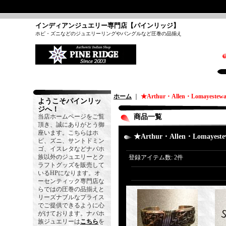
インディアンジュエリー専門店【パインリッジ】
ホピ・ズニなどのジュエリーリングやバングルなど圧巻の品揃え
ホーム
｜
★Arthur・Allen・Lomayestew
ようこそパインリッ
ジへ！
当店ホームページをご覧
商品一覧
頂き、誠にありがとう御
座います。こちらはホ
★Arthur・Allen・Lomayeste
ピ、ズニ、サントドミン
ゴ、イスレタなどナバホ
族以外のジュエリーとク
登録アイテム数
:
2件
ラフトグッズを販売して
いるHPになります。オ
ーセンティック専門店な
らではの圧巻の品揃えと
リーズナブルなプライス
でご提供できるように心
がけております。ナバホ
族ジュエリーは
こちら
を