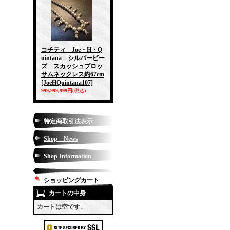
コチティ Joe・H・Q
uintana シルバービー
ズ スカッシュブロッ
サムネックレス約67cm
[JoeHQuintana107]
999,999,999円
(税込)
特定商取引法表示
Shop News
Shop Information
ショッピングカート
カートの中身
カートは空です。