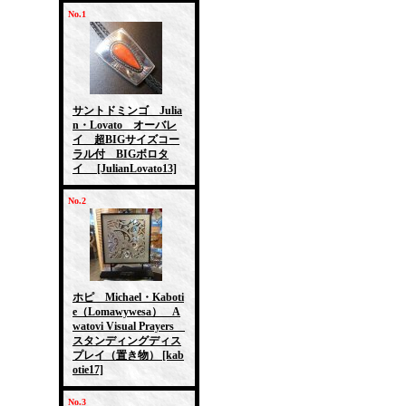
No.1
サントドミンゴ Julia
n・Lovato オーバレ
イ 超BIGサイズコー
ラル付 BIGボロタ
イ
[JulianLovato13]
No.2
ホピ Michael・Kaboti
e（Lomawywesa） A
watovi Visual Prayers
スタンディングディス
プレイ（置き物）
[kab
otie17]
No.3