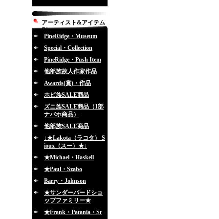
アーティスト&アイテム
別
PineRidge・Museum
Special・Collection
PineRidge・Push Item
他部族故人作家作品
Awards(賞)・作品
ホピ族SALE商品
ズニ族SALE商品（1部
ナバホ商品）
他部族SALE商品
↓★Lakota（ラコタ） S
ioux（スー）★↓
★Michael・Haskell
★Paul・Szabo
Barry・Johnson
★サンダーバードショ
ップファミリー★
★Frank・Patania・Sr