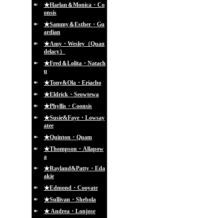
★Harlan＆Monica・Co
onsis
★Sammy＆Esther・Gu
ardian
★Amy・Wesley（Quan
delacy）
★Fred＆Lolita・Natach
u
★Tony&Ola・Eriacho
★Eldrick・Seowtewa
★Phyllis・Coonsis
★Susie&Faye・Lowsay
atee
★Quinton・Quam
★Thompson・Allapow
a
★Rayland&Patty・Eda
akie
★Edmond・Cooyate
★Sullivan・Shebola
★ Andrea・Lonjose