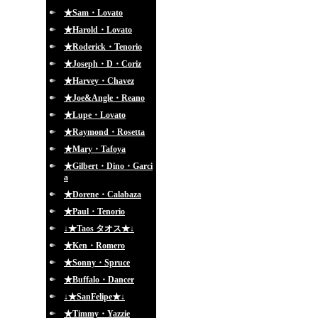
★Sam・Lovato
★Harold・Lovato
★Roderick・Tenorio
★Joseph・D・Coriz
★Harvey・Chavez
★Joe&Angle・Reano
★Lupe・Lovato
★Raymond・Rosetta
★Mary・Tafoya
★Gilbert・Dino・Garci
a
★Dorene・Calabaza
★Paul・Tenorio
↓★Taos タオス★↓
★Ken・Romero
★Sonny・Spruce
★Buffalo・Dancer
↓★SanFelipe★↓
★Timmy・Yazzie