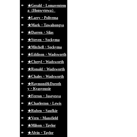
★Gerald・Lomaventem
a（Honwytewa）
★Larry・Polivema
★Mark・Tawahongva
★Darren・Silas
★Steven・Sockyma
★Mitchell・Sockyma
★Eddison・Wadsworth
★Cheryl・Wadsworth
★Ronald・Wadsworth
★Chales・Wadsworth
★Raymond&Doroth
y・Kyasyousie
★Ferron・Joseyesva
★Charleston・Lewis
★Ruben・Saufkie
★Vern・Mansfield
★Milson・Taylor
★Alvin・Taylor