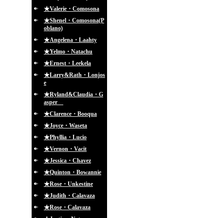
★Valerie・Comosona
★Shenel・Comosona(P
oblano)
★Angelena・Laahty
★Yelmo・Natachu
★Ernest・Leekela
★Larry&Rath・Lonjos
e
★Ryland&Claudia・G
asper
★Clarence・Booqua
★Joyce・Waseta
★Phyllia・Lucio
★Vernon・Vacit
★Jessica・Chavez
★Quinton・Bowannie
★Rose・Unkestine
★Judith・Calavaza
★Rose・Calavaza