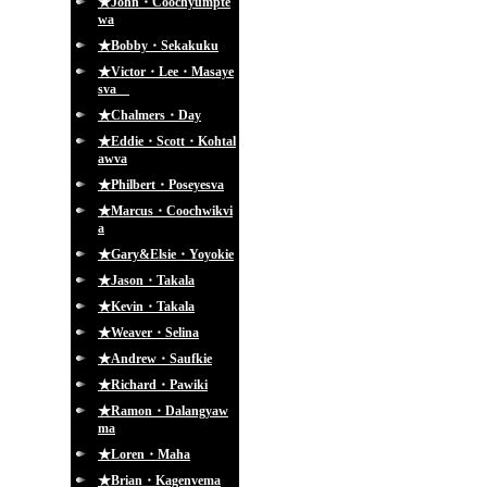
★John・Coochyumpte
wa
★Bobby・Sekakuku
★Victor・Lee・Masaye
sva
★Chalmers・Day
★Eddie・Scott・Kohtal
awva
★Philbert・Poseyesva
★Marcus・Coochwikvi
a
★Gary&Elsie・Yoyokie
★Jason・Takala
★Kevin・Takala
★Weaver・Selina
★Andrew・Saufkie
★Richard・Pawiki
★Ramon・Dalangyaw
ma
★Loren・Maha
★Brian・Kagenvema