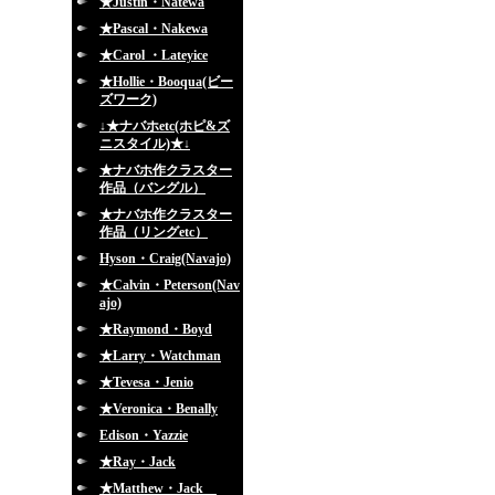
★Justin・Natewa
★Pascal・Nakewa
★Carol ・Lateyice
★Hollie・Booqua(ビー
ズワーク)
↓★ナバホetc(ホピ&ズ
ニスタイル)★↓
★ナバホ作クラスター
作品（バングル）
★ナバホ作クラスター
作品（リングetc）
Hyson・Craig(Navajo)
★Calvin・Peterson(Nav
ajo)
★Raymond・Boyd
★Larry・Watchman
★Tevesa・Jenio
★Veronica・Benally
Edison・Yazzie
★Ray・Jack
★Matthew・Jack