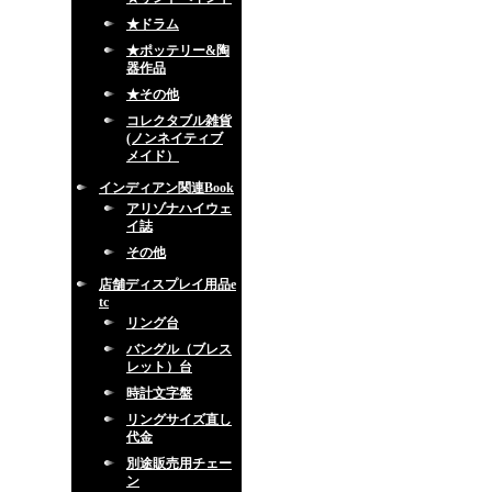
★ドラム
★ポッテリー&陶
器作品
★その他
コレクタブル雑貨
(ノンネイティブ
メイド）
インディアン関連Book
アリゾナハイウェ
イ誌
その他
店舗ディスプレイ用品e
tc
リング台
バングル（ブレス
レット）台
時計文字盤
リングサイズ直し
代金
別途販売用チェー
ン