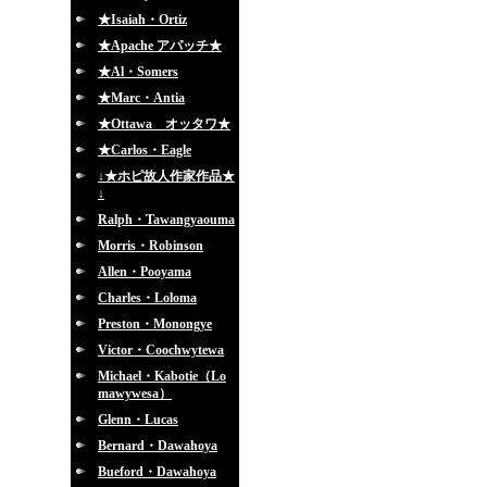
★Isaiah・Ortiz
★Apache アパッチ★
★Al・Somers
★Marc・Antia
★Ottawa オッタワ★
★Carlos・Eagle
↓★ホピ故人作家作品★
↓
Ralph・Tawangyaouma
Morris・Robinson
Allen・Pooyama
Charles・Loloma
Preston・Monongye
Victor・Coochwytewa
Michael・Kabotie（Lo
mawywesa）
Glenn・Lucas
Bernard・Dawahoya
Bueford・Dawahoya