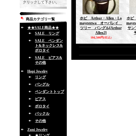
クリックして下さい。
ホピ Arthur・Allen・Lo
ホピ A
商品カテゴリ一覧
mayestewa オーバレイ
may
★★SALE商品★★
ツリー バングル
[Arthur
サン
Allen2]
SALE リング
104,500円
(税込)
SALE ペンダン
ト&ネックレス&
ボロタイ
SALE ピアス&
その他
Hopi Jewelry
リング
バングル
ペンダントトップ
ピアス
ボロタイ
バックル
その他
Zuni Jewelry
★リング