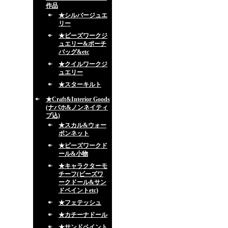
作品
★シルバージュエ
リー
★ビーズワークジ
ュエリー&ポーチ
バッグ&etc
★クイルワークジ
ュエリー
★スターキルト
★Craft&Interior Goods
(ナバホ&ノンネイティ
ブ込)
★スカル&ウォー
ボンネット
★ビーズワークド
ール&小物
★キャラクターモ
チーフ(ビーズワ
ークドール&サン
ドペイントetc)
★フェテッシュ
★カチーナドール
★サンドペイント