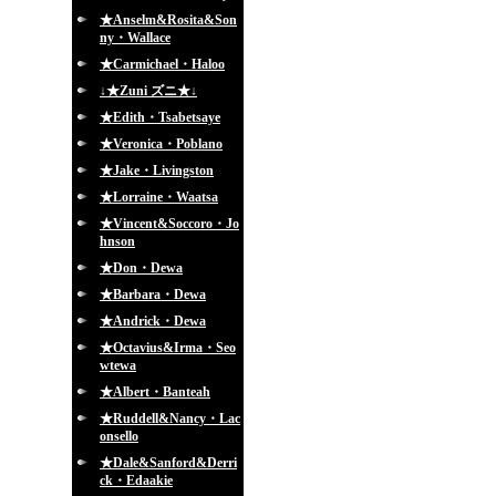
★Anselm&Rosita&Son
ny・Wallace
★Carmichael・Haloo
↓★Zuni ズニ★↓
★Edith・Tsabetsaye
★Veronica・Poblano
★Jake・Livingston
★Lorraine・Waatsa
★Vincent&Soccoro・Jo
hnson
★Don・Dewa
★Barbara・Dewa
★Andrick・Dewa
★Octavius&Irma・Seo
wtewa
★Albert・Banteah
★Ruddell&Nancy・Lac
onsello
★Dale&Sanford&Derri
ck・Edaakie