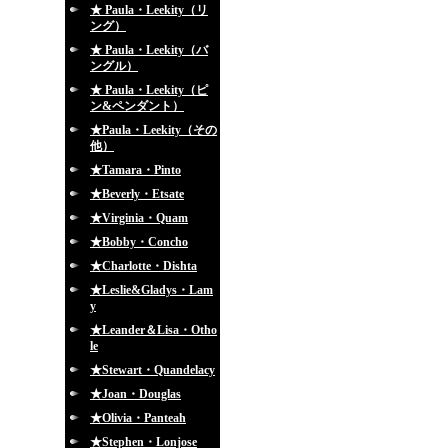
★ Paula・Leekity（リ
ング）
★ Paula・Leekity（バ
ングル）
★ Paula・Leekity（ピ
ン&ペンダント）
★Paula・Leekity（その
他）
★Tamara・Pinto
★Beverly・Etsate
★Virginia・Quam
★Bobby・Concho
★Charlotte・Dishta
★Leslie&Gladys・Lam
y
★Leander＆Lisa・Otho
le
★Stewart・Quandelacy
★Joan・Douglas
★Olivia・Panteah
★Stephen・Lonjose