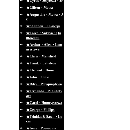
★Cyrus・Josytewa・Jr
★Clifton・Mowa
★Augustine・Mowa・J
r
★Shannon・Talawepi
★Loren・Sakeva・Qu
mawunu
★Arthur・Allen・Lom
ayestewa
★Chris・Mansfield
★Frank・Lahaleon
★Clement・Honie
★John・honie
★Riley・Polyquaptewa
★Fernando・Puhuhefv
aya
★Carol・Humeyestewa
★George・Phillips
★Trinidad&Dawn・Lu
cas
★Gene・Pooyouma