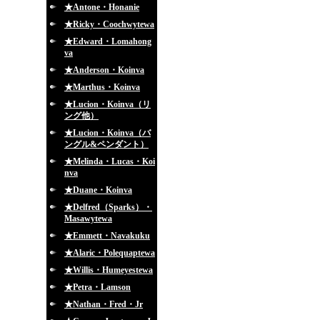
★Antone・Honanie
★Ricky・Coochwytewa
★Edward・Lomahong
va
★Anderson・Koinva
★Marthus・Koinva
★Lucion・Koinva（リ
ング他）
★Lucion・Koinva（バ
ングル&ペンダント）
★Melinda・Lucas・Koi
nva
★Duane・Koinva
★Delfred（Sparks）・
Masawytewa
★Emmett・Navakuku
★Alaric・Polequaptewa
★Willis・Humeyestewa
★Petra・Lamson
★Nathan・Fred・Jr