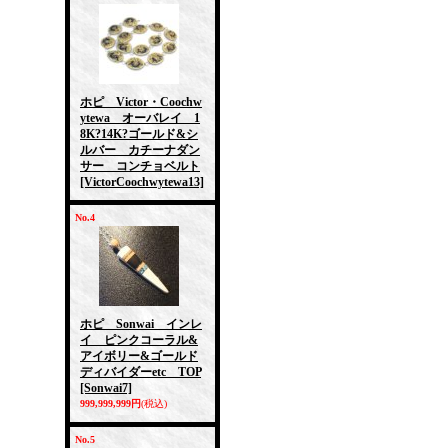
ホピ Victor・Coochw
ytewa オーバレイ 1
8K?14K?ゴールド&シ
ルバー カチーナダン
サー コンチョベルト
[VictorCoochwytewa13]
No.4
ホピ Sonwai インレ
イ ピンクコーラル&
アイボリー&ゴールド
ディバイダーetc TOP
[Sonwai7]
999,999,999円
(税込)
No.5