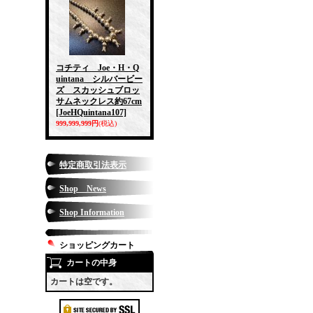
コチティ Joe・H・Q
uintana シルバービー
ズ スカッシュブロッ
サムネックレス約67cm
[JoeHQuintana107]
999,999,999円
(税込)
特定商取引法表示
Shop News
Shop Information
ショッピングカート
カートの中身
カートは空です。