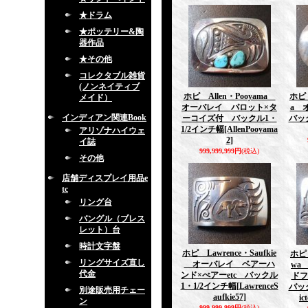
★ドラム
★ポッテリー&陶
器作品
★その他
コレクタブル雑貨
(ノンネイティブ
ホピ Allen・Pooyama
ホピ 
メイド）
オーバレイ パロット×タ
a 
インディアン関連Book
ーコイズ付 バックル1・
バッ
1/2インチ幅
[AllenPooyama
アリゾナハイウェ
2]
イ誌
999,999,999円
(税込)
その他
店舗ディスプレイ用品e
tc
リング台
バングル（ブレス
レット）台
時計文字盤
ホピ Lawrence・Saufkie
ホピ 
リングサイズ直し
オーバレイ ベアーハ
wa
代金
ンド×べアーetc バックル
ドフ
1・1/2インチ幅
[LawrenceS
バッ
別途販売用チェー
aufkie57]
ic
ン
999,999,999円
(税込)