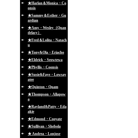
★Harlan＆Monica・Co
onsis
★Sammy＆Esther・Gu
ardian
★Amy・Wesley（Quan
delacy）
★Fred＆Lolita・Natach
u
★Tony&Ola・Eriacho
★Eldrick・Seowtewa
★Phyllis・Coonsis
★Susie&Faye・Lowsay
atee
★Quinton・Quam
★Thompson・Allapow
a
★Rayland&Patty・Eda
akie
★Edmond・Cooyate
★Sullivan・Shebola
★ Andrea・Lonjose