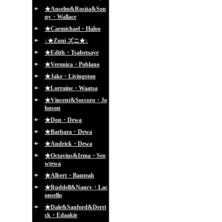
★Anselm&Rosita&Son
ny・Wallace
★Carmichael・Haloo
↓★Zuni ズニ★↓
★Edith・Tsabetsaye
★Veronica・Poblano
★Jake・Livingston
★Lorraine・Waatsa
★Vincent&Soccoro・Jo
hnson
★Don・Dewa
★Barbara・Dewa
★Andrick・Dewa
★Octavius&Irma・Seo
wtewa
★Albert・Banteah
★Ruddell&Nancy・Lac
onsello
★Dale&Sanford&Derri
ck・Edaakie