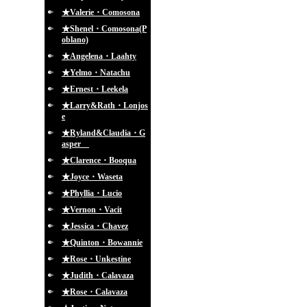
★Valerie・Comosona
★Shenel・Comosona(P
oblano)
★Angelena・Laahty
★Yelmo・Natachu
★Ernest・Leekela
★Larry&Rath・Lonjos
e
★Ryland&Claudia・G
asper
★Clarence・Booqua
★Joyce・Waseta
★Phyllia・Lucio
★Vernon・Vacit
★Jessica・Chavez
★Quinton・Bowannie
★Rose・Unkestine
★Judith・Calavaza
★Rose・Calavaza