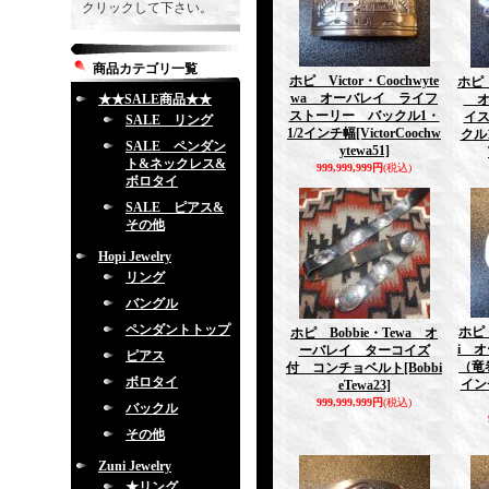
クリックして下さい。
商品カテゴリ一覧
ホピ Victor・Coochwyte
ホピ 
wa オーバレイ ライフ
★★SALE商品★★
オ
ストーリー バックル1・
イス
SALE リング
1/2インチ幅
[VictorCoochw
クル
SALE ペンダン
ytewa51]
ト&ネックレス&
999,999,999円
(税込)
ボロタイ
SALE ピアス&
その他
Hopi Jewelry
リング
バングル
ペンダントトップ
ホピ 
ホピ Bobbie・Tewa オ
i オ
ーバレイ ターコイズ
ピアス
（竜
付 コンチョベルト
[Bobbi
ボロタイ
イン
eTewa23]
999,999,999円
(税込)
バックル
その他
Zuni Jewelry
★リング