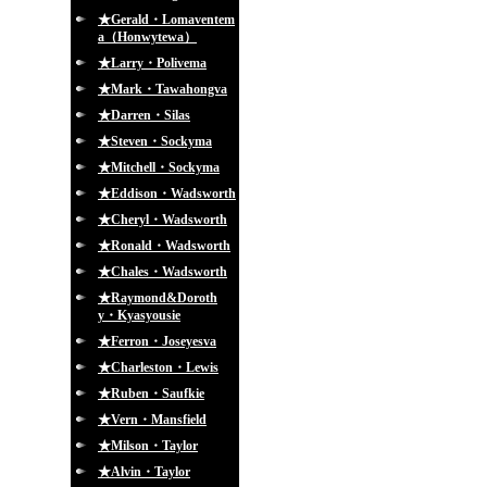
★Gerald・Lomaventem
a（Honwytewa）
★Larry・Polivema
★Mark・Tawahongva
★Darren・Silas
★Steven・Sockyma
★Mitchell・Sockyma
★Eddison・Wadsworth
★Cheryl・Wadsworth
★Ronald・Wadsworth
★Chales・Wadsworth
★Raymond&Doroth
y・Kyasyousie
★Ferron・Joseyesva
★Charleston・Lewis
★Ruben・Saufkie
★Vern・Mansfield
★Milson・Taylor
★Alvin・Taylor