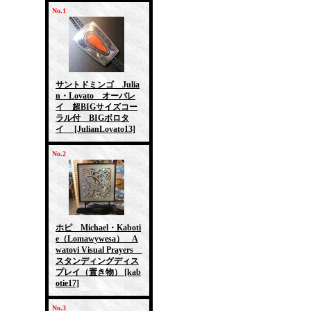
No.1
サントドミンゴ Julia
n・Lovato オーバレ
イ 超BIGサイズコー
ラル付 BIGボロタ
イ
[JulianLovato13]
No.2
ホピ Michael・Kaboti
e（Lomawywesa） A
watovi Visual Prayers
スタンディングディス
プレイ（置き物）
[kab
otie17]
No.3