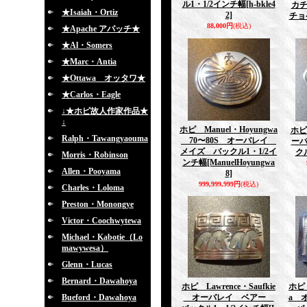
ル1・1/2インチ幅
[h-bkle4
カ
★Isaiah・Ortiz
2]
チョ
88,000円
(税込)
★Apache アパッチ★
★Al・Somers
★Marc・Antia
★Ottawa オッタワ★
★Carlos・Eagle
↓★ホピ故人作家作品★
↓
ホピ Manuel・Hoyungwa
ホピ
Ralph・Tawangyaouma
70〜80S オーバレイ
ー
メイズ バックル1・1/2イ
ク
Morris・Robinson
ンチ幅
[ManuelHoyungwa
Allen・Pooyama
8]
999,999,999円
(税込)
Charles・Loloma
Preston・Monongye
Victor・Coochwytewa
Michael・Kabotie（Lo
mawywesa）
Glenn・Lucas
Bernard・Dawahoya
ホピ Lawrence・Saufkie
ホピ 
Bueford・Dawahoya
オーバレイ ベアー
a 