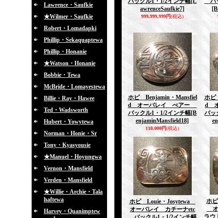
バックル1・1/2インチ幅
[L
バッ
Lawrence・Saufkie
awrenceSaufkie7]
[B
★Wilmer・Saufkie
999,999,999円
(税込)
Robert・Lomadapki
Phillip・Sekaquaptewa
Phillip・Honanie
★Watson・Honanie
Bobbie・Tewa
McBride・Lomayestewa
ホピ Benjamin・Mansfiel
ホピ B
Billie・Ray・Hawee
d オーバレイ べアー
d 
Ted・Wadsworth
バックル1・1/2インチ幅
[B
バッ
enjaminMansfield18]
en
Hubert・Yowytewa
110,000円
(税込)
Norman・Honie・Sr
Tony・Kyasyousie
★Manuel・Hoyungwa
Vernon・Mansfield
Verden・Mansfield
★Willie・Archie・Tala
haftewa
ホピ 
ホピ Louie・Josytewa
オ
オーバレイ カチーナetc
Harvey・Quanimptew
ラウド
バックル1・1/2インチ幅