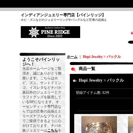
インディアンジュエリー専門店【パインリッジ】
ホピ・ズニなどのジュエリーリングやバングルなど圧巻の品揃え
ホーム
｜
Hopi Jewelry > バックル
ようこそパインリッ
ジへ！
当店ホームページをご覧
商品一覧
頂き、誠にありがとう御
座います。こちらはホ
Hopi Jewelry > バックル
ピ、ズニ、サントドミン
ゴ、イスレタなどナバホ
族以外のジュエリーとク
登録アイテム数
:
82件
ラフトグッズを販売して
いるHPになります。オ
ーセンティック専門店な
らではの圧巻の品揃えと
リーズナブルなプライス
でご提供できるように心
がけております。ナバホ
族ジュエリーは
こちら
を