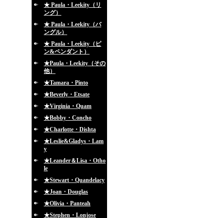
★ Paula・Leekity（リ
ング）
★ Paula・Leekity（バ
ングル）
★ Paula・Leekity（ピ
ン&ペンダント）
★Paula・Leekity（その
他）
★Tamara・Pinto
★Beverly・Etsate
★Virginia・Quam
★Bobby・Concho
★Charlotte・Dishta
★Leslie&Gladys・Lam
y
★Leander＆Lisa・Otho
le
★Stewart・Quandelacy
★Joan・Douglas
★Olivia・Panteah
★Stephen・Lonjose