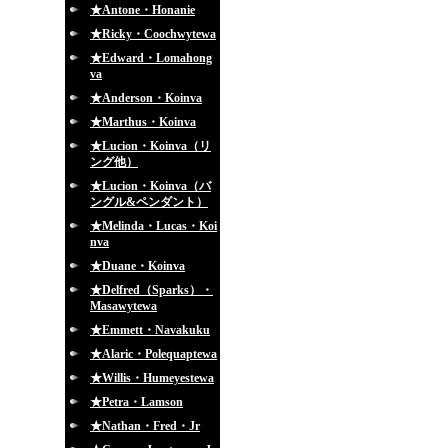
★Antone・Honanie
★Ricky・Coochwytewa
★Edward・Lomahong
va
★Anderson・Koinva
★Marthus・Koinva
★Lucion・Koinva（リ
ング他）
★Lucion・Koinva（バ
ングル&ペンダント）
★Melinda・Lucas・Koi
nva
★Duane・Koinva
★Delfred（Sparks）・
Masawytewa
★Emmett・Navakuku
★Alaric・Polequaptewa
★Willis・Humeyestewa
★Petra・Lamson
★Nathan・Fred・Jr