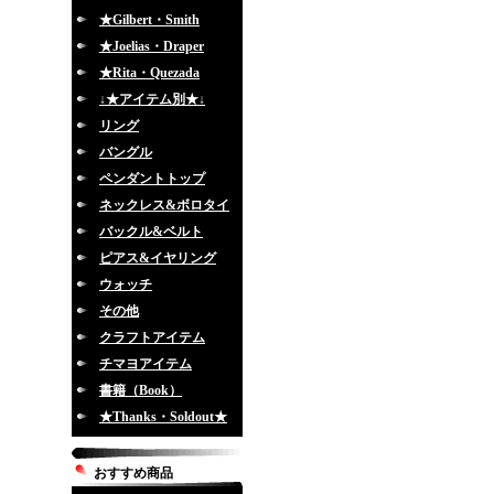
★Gilbert・Smith
★Joelias・Draper
★Rita・Quezada
↓★アイテム別★↓
リング
バングル
ペンダントトップ
ネックレス&ボロタイ
バックル&ベルト
ピアス&イヤリング
ウォッチ
その他
クラフトアイテム
チマヨアイテム
書籍（Book）
★Thanks・Soldout★
おすすめ商品