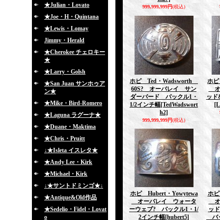
★Julian・Lovato
999,999,999円
(税込)
★Joe・H・Quintana
★Lewis・Lomay
Jimmy・Herald
★Cherokee チェロキー
★
★Larry・Golsh
ホピ Ted・Wadsworth
ホピ 
★San Juan サンホゥア
60S? オーバレイ サン
オ
ン★
ダーバード バックル1・
ッド
★Mike・Bird-Romero
1/2インチ幅
[TedWadswort
[L
h2]
★Laguna ラグーナ★
999,999,999円
(税込)
★Duane・Maktima
★Chris・Pruitt
↓★Isleta イスレタ★
★Andy Lee・Kirk
★Michael・Kirk
↓★サントドミンゴ★↓
ホピ Hubert・Yowytewa
ホピ 
★Antique&Old作品
オーバレイ ウォータ
オ
★Sedelio・Fidel・Lovat
ーウェブ? バックル1・1/
ッド
o
2インチ幅
[hubert5]
バッ