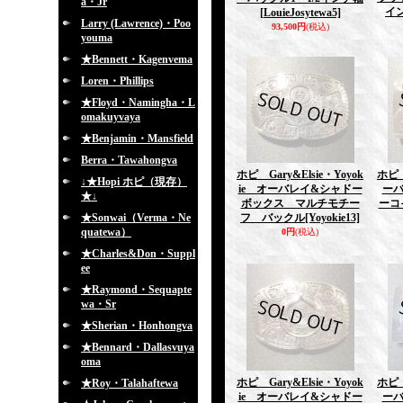
a・Jr
イ
[LouieJosytewa5]
Larry (Lawrence)・Poo
93,500円
(税込)
youma
★Bennett・Kagenvema
Loren・Phillips
★Floyd・Namingha・L
omakuyvaya
★Benjamin・Mansfield
Berra・Tawahongva
ホピ Gary&Elsie・Yoyok
ホピ 
↓★Hopi ホピ（現存）
ie オーバレイ&シャドー
ー
★↓
ボックス マルチモチー
ーコ
★Sonwai（Verma・Ne
フ バックル
[Yoyokie13]
quatewa）
0円
(税込)
★Charles&Don・Suppl
ee
★Raymond・Sequapte
wa・Sr
★Sherian・Honhongva
★Bennard・Dallasvuya
oma
ホピ Gary&Elsie・Yoyok
ホピ 
★Roy・Talahaftewa
ie オーバレイ&シャドー
ー