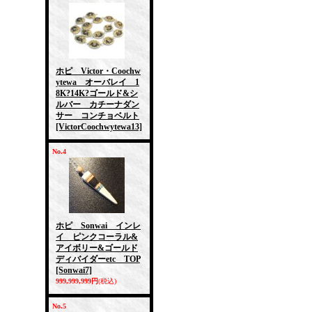
ホピ Victor・Coochw
ytewa オーバレイ 1
8K?14K?ゴールド&シ
ルバー カチーナダン
サー コンチョベルト
[VictorCoochwytewa13]
No.4
ホピ Sonwai インレ
イ ピンクコーラル&
アイボリー&ゴールド
ディバイダーetc TOP
[Sonwai7]
999,999,999円
(税込)
No.5