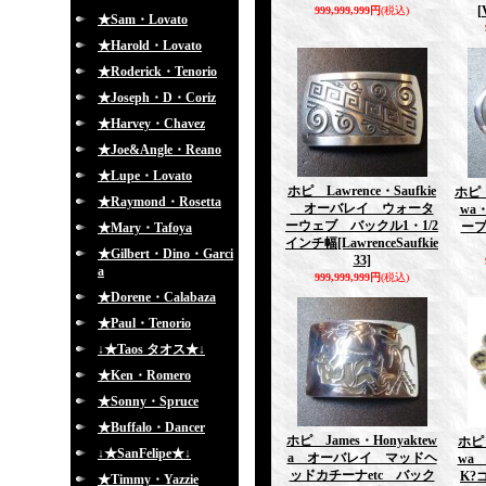
[
999,999,999円
(税込)
★Sam・Lovato
★Harold・Lovato
★Roderick・Tenorio
★Joseph・D・Coriz
★Harvey・Chavez
★Joe&Angle・Reano
★Lupe・Lovato
ホピ Lawrence・Saufkie
ホピ 
★Raymond・Rosetta
オーバレイ ウォータ
wa
ーウェブ バックル1・1/2
ープ
★Mary・Tafoya
インチ幅
[LawrenceSaufkie
★Gilbert・Dino・Garci
33]
a
999,999,999円
(税込)
★Dorene・Calabaza
★Paul・Tenorio
↓★Taos タオス★↓
★Ken・Romero
★Sonny・Spruce
★Buffalo・Dancer
ホピ James・Honyaktew
ホピ 
↓★SanFelipe★↓
a オーバレイ マッドヘ
wa
ッドカチーナetc バック
K
★Timmy・Yazzie