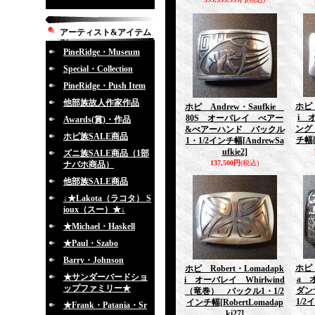
アーティスト&アイテム
別
PineRidge・Museum
Special・Collection
PineRidge・Push Item
他部族故人作家作品
ホピ 
ホピ Andrew・Saufkie
i 
80S オーバレイ べアー
Awards(賞)・作品
ング
&べアーハンド バックル
ホピ族SALE商品
チ幅
1・1/2インチ幅
[AndrewSa
ufkie2]
ズニ族SALE商品（1部
137,500円
(税込)
ナバホ商品）
他部族SALE商品
↓★Lakota（ラコタ） S
ioux（スー）★↓
★Michael・Haskell
★Paul・Szabo
Barry・Johnson
ホピ 
ホピ Robert・Lomadapk
★サンダーバードショ
a 
i オーバレイ Whirlwind
ップファミリー★
ダン
（竜巻） バックル1・1/2
1/2
インチ幅
[RobertLomadap
★Frank・Patania・Sr
ki27]