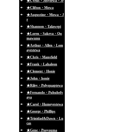
★Cyrus・Josytewa・Jr
★Clifton・Mowa
★Augustine・Mowa・J
r
★Shannon・Talawepi
★Loren・Sakeva・Qu
mawunu
★Arthur・Allen・Lom
ayestewa
★Chris・Mansfield
★Frank・Lahaleon
★Clement・Honie
★John・honie
★Riley・Polyquaptewa
★Fernando・Puhuhefv
aya
★Carol・Humeyestewa
★George・Phillips
★Trinidad&Dawn・Lu
cas
★Gene・Pooyouma