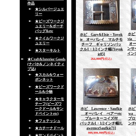
作品
★シルバージュエ
リー
★ビーズワークジ
ュエリー&ポーチ
バッグ&etc
ホピ 
ホピ Gary&Elsie・Yoyok
★クイルワークジ
vi
ie オーバレイ マルチモ
ュエリー
オ
チーフ ギャリソンバッ
ンサー
クル1・1/2インチ幅
[Yoyok
★スターキルト
イン
ie85]
★Craft&Interior Goods
264,000円
(税込)
(ナバホ&ノンネイティ
ブ込)
★スカル&ウォー
ボンネット
★ビーズワークド
ール&小物
★キャラクターモ
チーフ(ビーズワ
ークドール&サン
ホピ Lawrence・Saufkie
ホピ 
ドペイントetc)
オーバレイ べアーetc
wa
ブルーターコイズ付
ブロ
★フェテッシュ
バックル1・1/2インチ幅
[L
ンチ
★カチーナドール
awrenceSaufkie71]
999,999,999円
(税込)
★サンドペイント