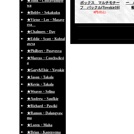
★John・Coochyumpte
ボックス マルチモチー
ー 
wa
フ バックル
[Yoyokie16]
★Bobby・Sekakuku
0円
(税込)
★Victor・Lee・Masaye
sva
★Chalmers・Day
★Eddie・Scott・Kohtal
awva
★Philbert・Poseyesva
★Marcus・Coochwikvi
a
★Gary&Elsie・Yoyokie
★Jason・Takala
★Kevin・Takala
★Weaver・Selina
★Andrew・Saufkie
★Richard・Pawiki
★Ramon・Dalangyaw
ma
★Loren・Maha
★Brian・Kagenvema