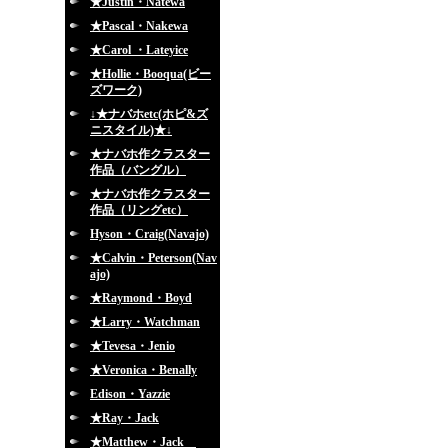
★Justin・Natewa
★Pascal・Nakewa
★Carol ・Lateyice
★Hollie・Booqua(ビー
ズワーク)
↓★ナバホetc(ホピ&ズ
ニスタイル)★↓
★ナバホ作クラスター
作品（バングル）
★ナバホ作クラスター
作品（リングetc）
Hyson・Craig(Navajo)
★Calvin・Peterson(Nav
ajo)
★Raymond・Boyd
★Larry・Watchman
★Tevesa・Jenio
★Veronica・Benally
Edison・Yazzie
★Ray・Jack
★Matthew・Jack