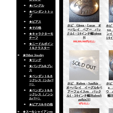
★バングル
★ペンダントトッ
プ
★ピアス
ホピ Glenn・Lucas オ
ホピ P
★その他
ーバレイ ベアー バッ
wa
クル1・1/4インチ幅
[glenn
★キャラクターモ
ンイ
9]
チーフ
1/4
999,999,999円
(税込)
★ニードルポイン
ト&クラスター
★Other Jewelry
★リング
★バングル&ブレ
ス
★ペンダント&ネ
ックレス（シルバ
ホピ Ruben・Saufkie
ホピ 
ー）
オーバレイ イーグル&ベ
a
★ペンダント&ネ
アーフェイスetc バック
ウ 
ックレス（ノンシ
ル1・3/4インチ幅
[RubenS
幅
[
ルバー）
aufkie21]
0円
(税込)
★ピアス&その他
★スー&シャイアンetc