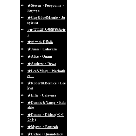
★Steven・Pooyouma・
Kuyvya
★Guy&Joe&Louie・Jo
sytewa
↓★ズニ故人作家作品★
↓
★オールド作品
★Juan・Calavaza
★Alice・Quam
★Andrew・Dewa
★Lee&Mary・Weeboth
ee
★Robert&Bernice・Lee
kya
★Effie・Calavaza
★Dennis＆Nancy・Eda
akie
★Duane・Dishta(ペイ
ント)
★Myron・Panteah
★Dickie・Quandelacy