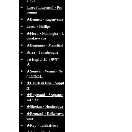
a・Jr
Larry (Lawrence)・Poo
youma
★Bennett・Kagenvema
Loren・Phillips
★Floyd・Namingha・L
omakuyvaya
★Benjamin・Mansfield
Berra・Tawahongva
↓★Hopi ホピ（現存）
★↓
★Sonwai（Verma・Ne
quatewa）
★Charles&Don・Suppl
ee
★Raymond・Sequapte
wa・Sr
★Sherian・Honhongva
★Bennard・Dallasvuya
oma
★Roy・Talahaftewa