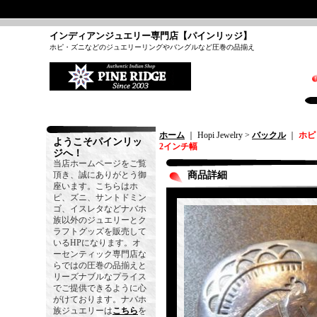
インディアンジュエリー専門店【パインリッジ】
ホピ・ズニなどのジュエリーリングやバングルなど圧巻の品揃え
ホーム
｜ Hopi Jewelry >
バックル
｜
ホピ
ようこそパインリッ
2インチ幅
ジへ！
当店ホームページをご覧
頂き、誠にありがとう御
商品詳細
座います。こちらはホ
ピ、ズニ、サントドミン
ゴ、イスレタなどナバホ
族以外のジュエリーとク
ラフトグッズを販売して
いるHPになります。オ
ーセンティック専門店な
らではの圧巻の品揃えと
リーズナブルなプライス
でご提供できるように心
がけております。ナバホ
族ジュエリーは
こちら
を