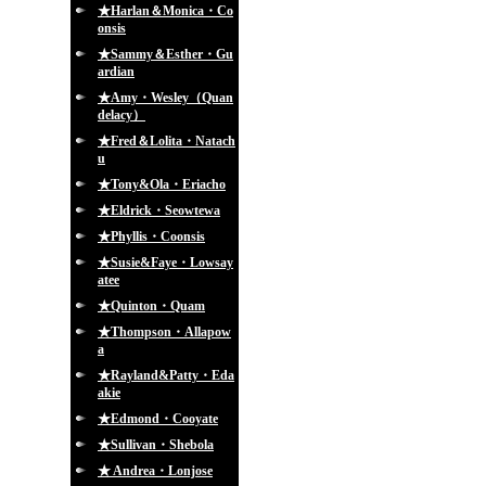
★Harlan＆Monica・Co
onsis
★Sammy＆Esther・Gu
ardian
★Amy・Wesley（Quan
delacy）
★Fred＆Lolita・Natach
u
★Tony&Ola・Eriacho
★Eldrick・Seowtewa
★Phyllis・Coonsis
★Susie&Faye・Lowsay
atee
★Quinton・Quam
★Thompson・Allapow
a
★Rayland&Patty・Eda
akie
★Edmond・Cooyate
★Sullivan・Shebola
★ Andrea・Lonjose