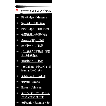
アーティスト&アイテム
別
PineRidge・Museum
Special・Collection
PineRidge・Push Item
他部族故人作家作品
Awards(賞)・作品
ホピ族SALE商品
ズニ族SALE商品（1部
ナバホ商品）
他部族SALE商品
↓★Lakota（ラコタ） S
ioux（スー）★↓
★Michael・Haskell
★Paul・Szabo
Barry・Johnson
★サンダーバードショ
ップファミリー★
★Frank・Patania・Sr