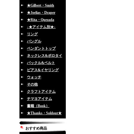
★Gilbert・Smith
★Joelias・Draper
★Rita・Quezada
↓★アイテム別★↓
リング
バングル
ペンダントトップ
ネックレス&ボロタイ
バックル&ベルト
ピアス&イヤリング
ウォッチ
その他
クラフトアイテム
チマヨアイテム
書籍（Book）
★Thanks・Soldout★
おすすめ商品