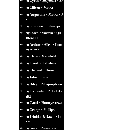
★Cyrus・Josytewa・Jr
★Clifton・Mowa
★Augustine・Mowa・J
r
★Shannon・Talawepi
★Loren・Sakeva・Qu
mawunu
★Arthur・Allen・Lom
ayestewa
★Chris・Mansfield
★Frank・Lahaleon
★Clement・Honie
★John・honie
★Riley・Polyquaptewa
★Fernando・Puhuhefv
aya
★Carol・Humeyestewa
★George・Phillips
★Trinidad&Dawn・Lu
cas
★Gene・Pooyouma