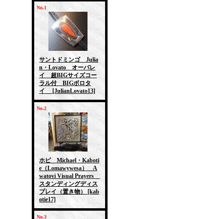
No.1
サントドミンゴ Julia
n・Lovato オーバレ
イ 超BIGサイズコー
ラル付 BIGボロタ
イ
[JulianLovato13]
No.2
ホピ Michael・Kaboti
e（Lomawywesa） A
watovi Visual Prayers
スタンディングディス
プレイ（置き物）
[kab
otie17]
No.3