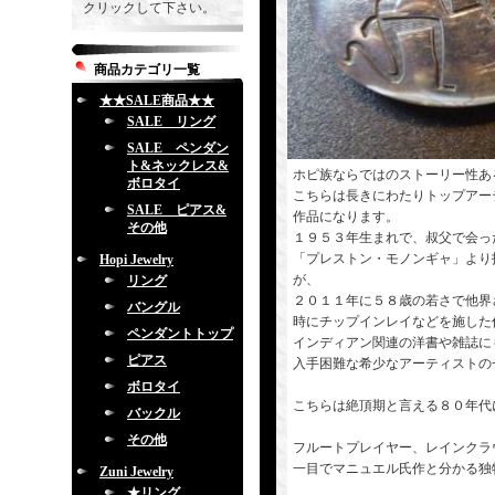
クリックして下さい。
商品カテゴリ一覧
★★SALE商品★★
SALE リング
SALE ペンダン
ト&ネックレス&
ホピ族ならではのストーリー性あ
ボロタイ
こちらは長きにわたりトップアー
SALE ピアス&
作品になります。
その他
１９５３年生まれで、叔父で会っ
「プレストン・モノンギャ」より
Hopi Jewelry
が、
リング
２０１１年に５８歳の若さで他界
バングル
時にチップインレイなどを施した
ペンダントトップ
インディアン関連の洋書や雑誌に
ピアス
入手困難な希少なアーティストの
ボロタイ
こちらは絶頂期と言える８０年代
バックル
その他
フルートプレイヤー、レインクラ
一目でマニュエル氏作と分かる独
Zuni Jewelry
★リング