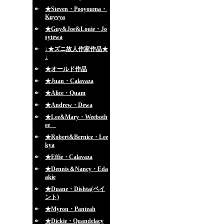
★Steven・Pooyouma・
Kuyvya
★Guy&Joe&Louie・Jo
sytewa
↓★ズニ故人作家作品★
↓
★オールド作品
★Juan・Calavaza
★Alice・Quam
★Andrew・Dewa
★Lee&Mary・Weeboth
ee
★Robert&Bernice・Lee
kya
★Effie・Calavaza
★Dennis＆Nancy・Eda
akie
★Duane・Dishta(ペイ
ント)
★Myron・Panteah
★Dickie・Quandelacy