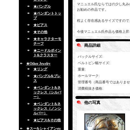
マニュエル氏ならではの少し丸み
★バングル
お勧めの作品です。
★ペンダントトッ
プ
程よく存在感あるサイズですので
★ピアス
今後マニュエル氏作品も価格上昇
★その他
★キャラクターモ
チーフ
商品詳細
★ニードルポイン
ト&クラスター
バックルサイズ
:
ベルトピン幅サイズ
:
★Other Jewelry
★リング
重量
:
ホールマーク
:
★バングル&ブレ
ス
管理番号（商品番号ではありませ
★ペンダント&ネ
消費税抜き価格
:
ックレス（シルバ
ー）
他の写真
★ペンダント&ネ
ックレス（ノンシ
ルバー）
★ピアス&その他
★スー&シャイアンetc