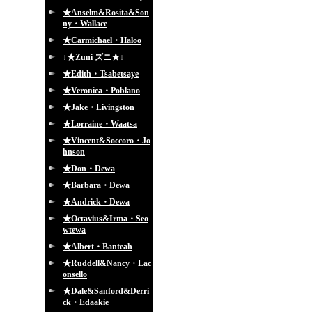
★Anselm&Rosita&Son
ny・Wallace
★Carmichael・Haloo
↓★Zuni ズニ★↓
★Edith・Tsabetsaye
★Veronica・Poblano
★Jake・Livingston
★Lorraine・Waatsa
★Vincent&Soccoro・Jo
hnson
★Don・Dewa
★Barbara・Dewa
★Andrick・Dewa
★Octavius&Irma・Seo
wtewa
★Albert・Banteah
★Ruddell&Nancy・Lac
onsello
★Dale&Sanford&Derri
ck・Edaakie