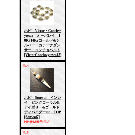
ホピ Victor・Coochw
ytewa オーバレイ 1
8K?14K?ゴールド&シ
ルバー カチーナダン
サー コンチョベルト
[VictorCoochwytewa13]
No.4
ホピ Sonwai インレ
イ ピンクコーラル&
アイボリー&ゴールド
ディバイダーetc TOP
[Sonwai7]
999,999,999円
(税込)
No.5