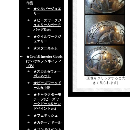
作品
★シルバージュエ
リー
★ビーズワークジ
ュエリー&ポーチ
バッグ&etc
★クイルワークジ
ュエリー
★スターキルト
★Craft&Interior Goods
(ナバホ&ノンネイティ
ブ込)
★スカル&ウォー
ボンネット
(画像をクリックすると大
きく見られます)
★ビーズワークド
ール&小物
★キャラクターモ
チーフ(ビーズワ
ークドール&サン
ドペイントetc)
★フェテッシュ
★カチーナドール
★サンドペイント