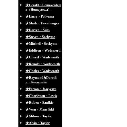
★Gerald・Lomaventem
a（Honwytewa）
★Larry・Polivema
★Mark・Tawahongva
★Darren・Silas
★Steven・Sockyma
★Mitchell・Sockyma
★Eddison・Wadsworth
★Cheryl・Wadsworth
★Ronald・Wadsworth
★Chales・Wadsworth
★Raymond&Doroth
y・Kyasyousie
★Ferron・Joseyesva
★Charleston・Lewis
★Ruben・Saufkie
★Vern・Mansfield
★Milson・Taylor
★Alvin・Taylor