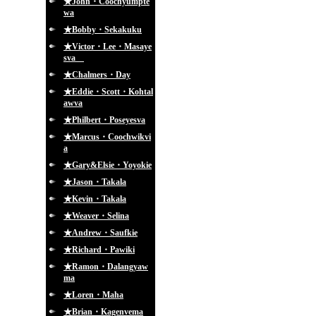
★John・Coochyumpte
wa
★Bobby・Sekakuku
★Victor・Lee・Masaye
sva
★Chalmers・Day
★Eddie・Scott・Kohtal
awva
★Philbert・Poseyesva
★Marcus・Coochwikvi
a
★Gary&Elsie・Yoyokie
★Jason・Takala
★Kevin・Takala
★Weaver・Selina
★Andrew・Saufkie
★Richard・Pawiki
★Ramon・Dalangyaw
ma
★Loren・Maha
★Brian・Kagenvema