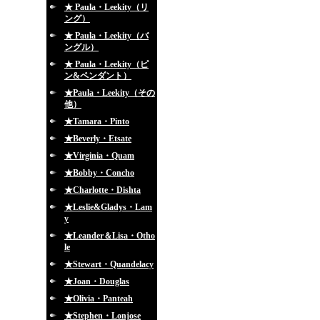
★ Paula・Leekity（リ
ング）
★ Paula・Leekity（バ
ングル）
★ Paula・Leekity（ピ
ン&ペンダント）
★Paula・Leekity（その
他）
★Tamara・Pinto
★Beverly・Etsate
★Virginia・Quam
★Bobby・Concho
★Charlotte・Dishta
★Leslie&Gladys・Lam
y
★Leander＆Lisa・Otho
le
★Stewart・Quandelacy
★Joan・Douglas
★Olivia・Panteah
★Stephen・Lonjose