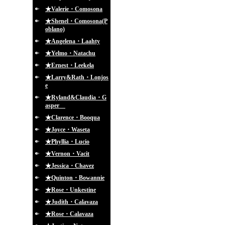
★Valerie・Comosona
★Shenel・Comosona(P
oblano)
★Angelena・Laahty
★Yelmo・Natachu
★Ernest・Leekela
★Larry&Rath・Lonjos
e
★Ryland&Claudia・G
asper
★Clarence・Booqua
★Joyce・Waseta
★Phyllia・Lucio
★Vernon・Vacit
★Jessica・Chavez
★Quinton・Bowannie
★Rose・Unkestine
★Judith・Calavaza
★Rose・Calavaza