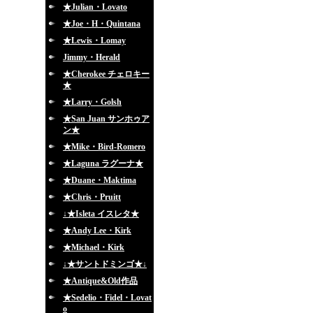
★Julian・Lovato
★Joe・H・Quintana
★Lewis・Lomay
Jimmy・Herald
★Cherokee チェロキー
★
★Larry・Golsh
★San Juan サンホゥア
ン★
★Mike・Bird-Romero
★Laguna ラグーナ★
★Duane・Maktima
★Chris・Pruitt
↓★Isleta イスレタ★
★Andy Lee・Kirk
★Michael・Kirk
↓★サントドミンゴ★↓
★Antique&Old作品
★Sedelio・Fidel・Lovat
o