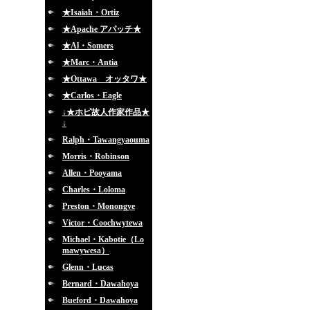
★Isaiah・Ortiz
★Apache アパッチ★
★Al・Somers
★Marc・Antia
★Ottawa オッタワ★
★Carlos・Eagle
↓★ホピ故人作家作品★
↓
Ralph・Tawangyaouma
Morris・Robinson
Allen・Pooyama
Charles・Loloma
Preston・Monongye
Victor・Coochwytewa
Michael・Kabotie（Lo
mawywesa）
Glenn・Lucas
Bernard・Dawahoya
Bueford・Dawahoya