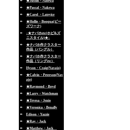
★Justin・Natewa
★Pascal・Nakewa
★Carol ・Lateyice
★Hollie・Booqua(ビー
ズワーク)
↓★ナバホetc(ホピ&ズ
ニスタイル)★↓
★ナバホ作クラスター
作品（バングル）
★ナバホ作クラスター
作品（リングetc）
Hyson・Craig(Navajo)
★Calvin・Peterson(Nav
ajo)
★Raymond・Boyd
★Larry・Watchman
★Tevesa・Jenio
★Veronica・Benally
Edison・Yazzie
★Ray・Jack
★Matthew・Jack