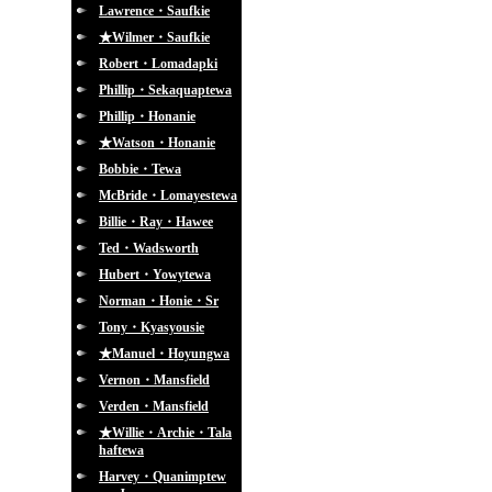
Lawrence・Saufkie
★Wilmer・Saufkie
Robert・Lomadapki
Phillip・Sekaquaptewa
Phillip・Honanie
★Watson・Honanie
Bobbie・Tewa
McBride・Lomayestewa
Billie・Ray・Hawee
Ted・Wadsworth
Hubert・Yowytewa
Norman・Honie・Sr
Tony・Kyasyousie
★Manuel・Hoyungwa
Vernon・Mansfield
Verden・Mansfield
★Willie・Archie・Tala
haftewa
Harvey・Quanimptew