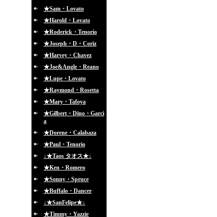
★Sam・Lovato
★Harold・Lovato
★Roderick・Tenorio
★Joseph・D・Coriz
★Harvey・Chavez
★Joe&Angle・Reano
★Lupe・Lovato
★Raymond・Rosetta
★Mary・Tafoya
★Gilbert・Dino・Garci
a
★Dorene・Calabaza
★Paul・Tenorio
↓★Taos タオス★↓
★Ken・Romero
★Sonny・Spruce
★Buffalo・Dancer
↓★SanFelipe★↓
★Timmy・Yazzie