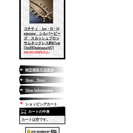
コチティ Joe・H・Q
uintana シルバービー
ズ スカッシュブロッ
サムネックレス約67cm
[JoeHQuintana107]
999,999,999円
(税込)
特定商取引法表示
Shop News
Shop Information
ショッピングカート
カートの中身
カートは空です。