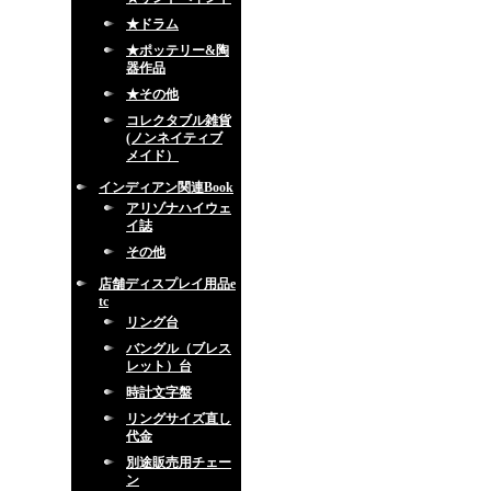
★ドラム
★ポッテリー&陶
器作品
★その他
コレクタブル雑貨
(ノンネイティブ
メイド）
インディアン関連Book
アリゾナハイウェ
イ誌
その他
店舗ディスプレイ用品e
tc
リング台
バングル（ブレス
レット）台
時計文字盤
リングサイズ直し
代金
別途販売用チェー
ン