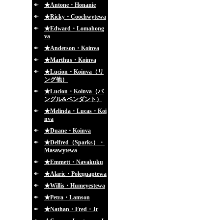
★Antone・Honanie
★Ricky・Coochwytewa
★Edward・Lomahong
va
★Anderson・Koinva
★Marthus・Koinva
★Lucion・Koinva（リ
ング他）
★Lucion・Koinva（バ
ングル&ペンダント）
★Melinda・Lucas・Koi
nva
★Duane・Koinva
★Delfred（Sparks）・
Masawytewa
★Emmett・Navakuku
★Alaric・Polequaptewa
★Willis・Humeyestewa
★Petra・Lamson
★Nathan・Fred・Jr