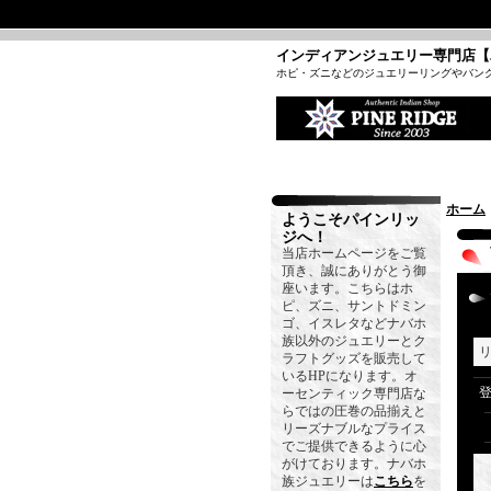
インディアンジュエリー専門店【
ホピ・ズニなどのジュエリーリングやバン
ホーム
ようこそパインリッ
ジへ！
当店ホームページをご覧
頂き、誠にありがとう御
座います。こちらはホ
ピ、ズニ、サントドミン
ゴ、イスレタなどナバホ
族以外のジュエリーとク
ラフトグッズを販売して
いるHPになります。オ
ーセンティック専門店な
らではの圧巻の品揃えと
リーズナブルなプライス
でご提供できるように心
がけております。ナバホ
族ジュエリーは
こちら
を