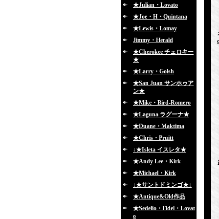
★Julian・Lovato
★Joe・H・Quintana
★Lewis・Lomay
Jimmy・Herald
★Cherokee チェロキー
★
★Larry・Golsh
★San Juan サンホゥア
ン★
★Mike・Bird-Romero
★Laguna ラグーナ★
★Duane・Maktima
★Chris・Pruitt
↓★Isleta イスレタ★
★Andy Lee・Kirk
★Michael・Kirk
↓★サントドミンゴ★↓
★Antique&Old作品
★Sedelio・Fidel・Lovat
o