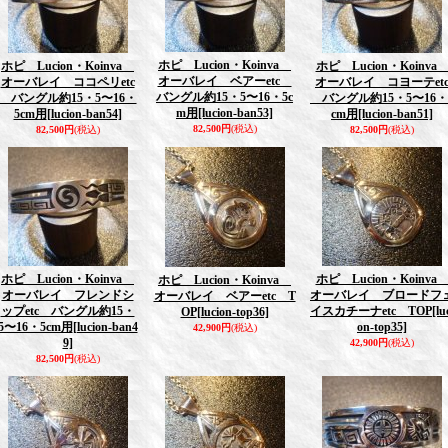
ホピ Lucion・Koinva
ホピ Lucion・Koinva
ホピ Lucion・Koinv
オーバレイ ベアーetc
オーバレイ ココペリetc
オーバレイ コヨーテet
バングル約15・5〜16・5c
バングル約15・5〜16・
バングル約15・5〜16・
m用
[lucion-ban53]
5cm用
[lucion-ban54]
cm用
[lucion-ban51]
82,500円
(税込)
82,500円
(税込)
82,500円
(税込)
ホピ Lucion・Koinva
ホピ Lucion・Koinv
ホピ Lucion・Koinva
オーバレイ フレンドシ
オーバレイ ブロードフ
オーバレイ ベアーetc T
ップetc バングル約15・
イスカチーナetc TOP
[lu
OP
[lucion-top36]
5〜16・5cm用
[lucion-ban4
on-top35]
42,900円
(税込)
9]
42,900円
(税込)
82,500円
(税込)