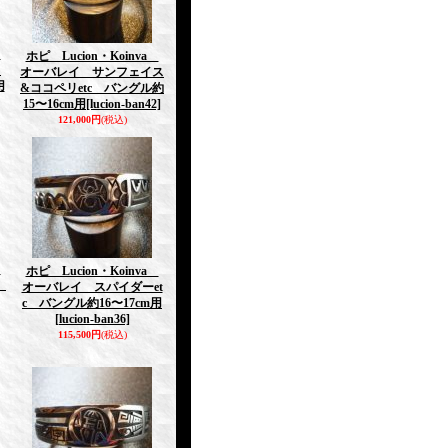
a
ホピ Lucion・Koinva
c
オーバレイ サンフェイス
用
&ココペリetc バングル約
15〜16cm用
[lucion-ban42]
121,000円
(税込)
a
ホピ Lucion・Koinva
イ
オーバレイ スパイダーet
c バングル約16〜17cm用
[lucion-ban36]
115,500円
(税込)