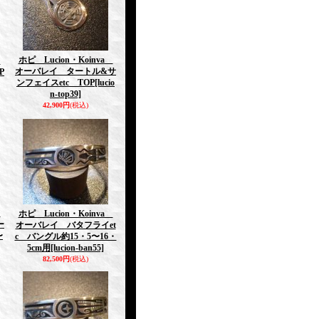
ホピ Lucion・Koinva
a
オーバレイ タートル&サ
P
ンフェイスetc TOP
[lucio
n-top39]
42,900円
(税込)
a
ホピ Lucion・Koinva
ー
オーバレイ バタフライet
〜
c バングル約15・5〜16・
5cm用
[lucion-ban55]
82,500円
(税込)