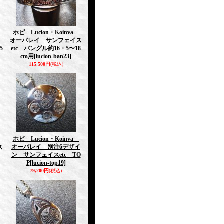
a
ホピ Lucion・Koinva
c
オーバレイ サンフェイス
5
etc バングル約16・5〜18
cm用
[lucion-ban23]
115,500円
(税込)
ホピ Lucion・Koinva
a
オーバレイ 別注6デザイ
ス
ン サンフェイスetc TO
P
[lucion-top19]
79,200円
(税込)