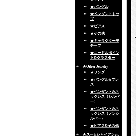
★バングル
★ペンダントトッ
プ
★ピアス
★その他
★キャラクターモ
チーフ
★ニードルポイン
ト&クラスター
★Other Jewelry
★リング
★バングル&ブレ
ス
★ペンダント&ネ
ックレス（シルバ
ー）
★ペンダント&ネ
ックレス（ノンシ
ルバー）
★ピアス&その他
★スー&シャイアンetc