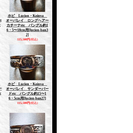
a
ホピ Lucion・Koinva
t
オーバレイ ロングヘアー
c
カチーナetc バングル約1
6・5〜18cm用
[lucion-ban3
2]
115,500円
(税込)
a
ホピ Lucion・Koinva
ー
オーバレイ サンダーバー
c
ドetc バングル約15〜1
6・5cm用
[lucion-ban27]
115,500円
(税込)