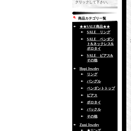
クリックして下さい。
商品カテゴリ一覧
★★SALE商品★★
SALE リング
SALE ペンダン
ト&ネックレス&
ボロタイ
SALE ピアス&
その他
Hopi Jewelry
リング
バングル
ペンダントトップ
ピアス
ボロタイ
バックル
その他
Zuni Jewelry
★リング