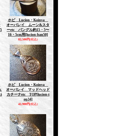
a
ホピ Lucion・Koinva
c
オーバレイ ムーン&スタ
5
ーetc バングル約15・5〜
16・5cm用
[lucion-ban50]
82,500円
(税込)
a
ホピ Lucion・Koinva
ェ
オーバレイ マッドヘッド
ci
カチーナetc TOP
[lucion-t
op34]
42,900円
(税込)