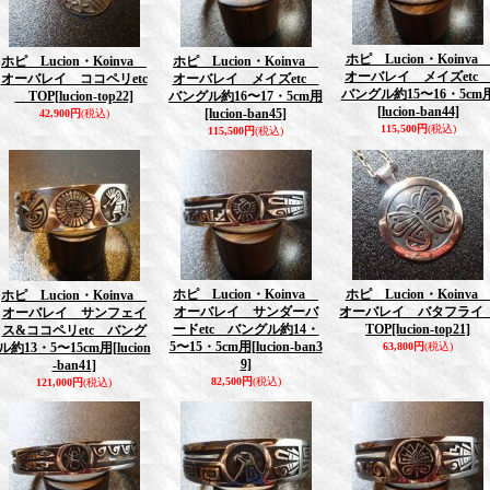
ホピ Lucion・Koinv
ホピ Lucion・Koinva
ホピ Lucion・Koinva
オーバレイ メイズet
オーバレイ ココペリetc
オーバレイ メイズetc
バングル約15〜16・5cm
TOP
[lucion-top22]
バングル約16〜17・5cm用
[lucion-ban44]
[lucion-ban45]
42,900円
(税込)
115,500円
(税込)
115,500円
(税込)
ホピ Lucion・Koinva
ホピ Lucion・Koinv
ホピ Lucion・Koinva
オーバレイ サンダーバ
オーバレイ バタフラ
オーバレイ サンフェイ
ードetc バングル約14・
TOP
[lucion-top21]
ス&ココペリetc バング
5〜15・5cm用
[lucion-ban3
ル約13・5〜15cm用
[lucion
63,800円
(税込)
9]
-ban41]
82,500円
(税込)
121,000円
(税込)