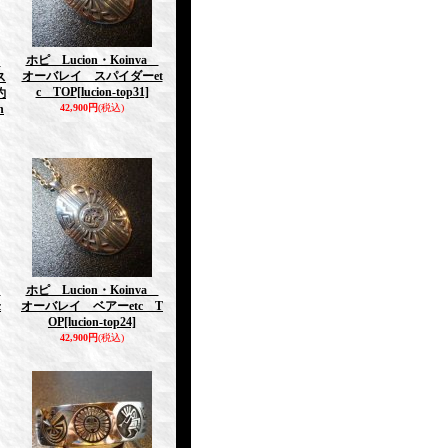
ホピ Lucion・Koinva
a
オーバレイ スパイダーet
ス
c TOP
[lucion-top31]
約
n
42,900円
(税込)
a
ホピ Lucion・Koinva
c
オーバレイ ベアーetc T
OP
[lucion-top24]
42,900円
(税込)