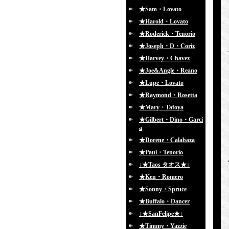
★Sam・Lovato
★Harold・Lovato
★Roderick・Tenorio
★Joseph・D・Coriz
★Harvey・Chavez
★Joe&Angle・Reano
★Lupe・Lovato
★Raymond・Rosetta
★Mary・Tafoya
★Gilbert・Dino・Garci
a
★Dorene・Calabaza
★Paul・Tenorio
↓★Taos タオス★↓
★Ken・Romero
★Sonny・Spruce
★Buffalo・Dancer
↓★SanFelipe★↓
★Timmy・Yazzie