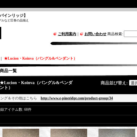
パインリッジ】
グルなど圧巻の品揃え
ご利用案内
｜
お問い合わせ
商品検索
:
｜
★Lucion・Koinva（バングル&ペンダント）
商品一覧
★Lucion・Koinva（バングル&ペンダ
商品並び替え
:
ント）
リング＆その他はこちら
http://www.e-pineridge.com/product-group/34
登録アイテム数
:
68件