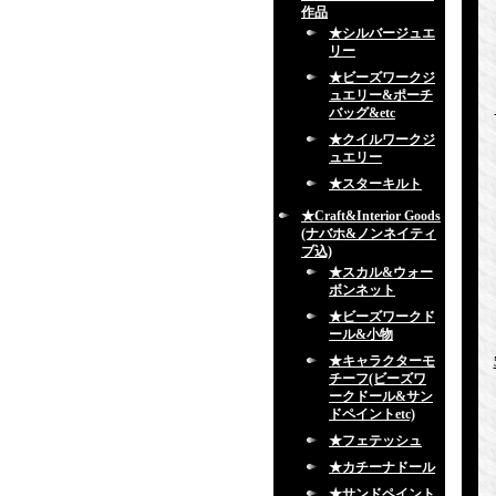
作品
★シルバージュエ
リー
★ビーズワークジ
ュエリー&ポーチ
バッグ&etc
★クイルワークジ
ュエリー
★スターキルト
★Craft&Interior Goods
(ナバホ&ノンネイティ
ブ込)
★スカル&ウォー
ボンネット
★ビーズワークド
ール&小物
★キャラクターモ
チーフ(ビーズワ
ークドール&サン
ドペイントetc)
★フェテッシュ
★カチーナドール
★サンドペイント