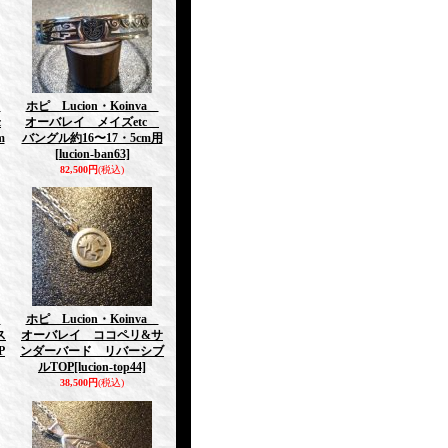
a
ホピ Lucion・Koinva
c
オーバレイ メイズetc
m
バングル約16〜17・5cm用
[lucion-ban63]
82,500円
(税込)
a
ホピ Lucion・Koinva
ス
オーバレイ ココペリ&サ
P
ンダーバード リバーシブ
ルTOP
[lucion-top44]
38,500円
(税込)