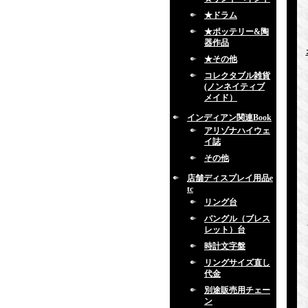
★ドラム
★ポッテリー&陶
器作品
★その他
コレクタブル雑貨
(ノンネイティブ
メイド）
インディアン関連Book
アリゾナハイウェ
イ誌
その他
店舗ディスプレイ用品e
tc
リング台
バングル（ブレス
レット）台
時計文字盤
リングサイズ直し
代金
別途販売用チェー
ン