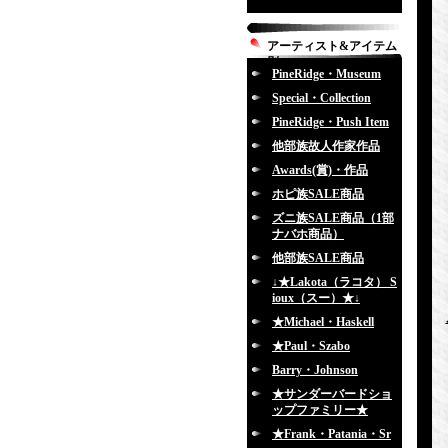
アーティスト&アイテム
別
PineRidge・Museum
Special・Collection
PineRidge・Push Item
他部族故人作家作品
Awards(賞)・作品
ホピ族SALE商品
ズニ族SALE商品（1部
ナバホ商品）
他部族SALE商品
↓★Lakota（ラコタ） S
ioux（スー）★↓
★Michael・Haskell
★Paul・Szabo
Barry・Johnson
★サンダーバードショ
ップファミリー★
★Frank・Patania・Sr