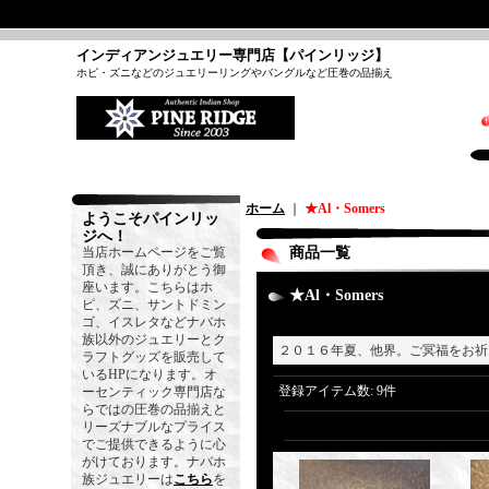
インディアンジュエリー専門店【パインリッジ】
ホピ・ズニなどのジュエリーリングやバングルなど圧巻の品揃え
ホーム
｜
★Al・Somers
ようこそパインリッ
ジへ！
当店ホームページをご覧
商品一覧
頂き、誠にありがとう御
座います。こちらはホ
★Al・Somers
ピ、ズニ、サントドミン
ゴ、イスレタなどナバホ
族以外のジュエリーとク
２０１６年夏、他界。ご冥福をお祈
ラフトグッズを販売して
いるHPになります。オ
登録アイテム数
:
9件
ーセンティック専門店な
らではの圧巻の品揃えと
リーズナブルなプライス
でご提供できるように心
がけております。ナバホ
族ジュエリーは
こちら
を