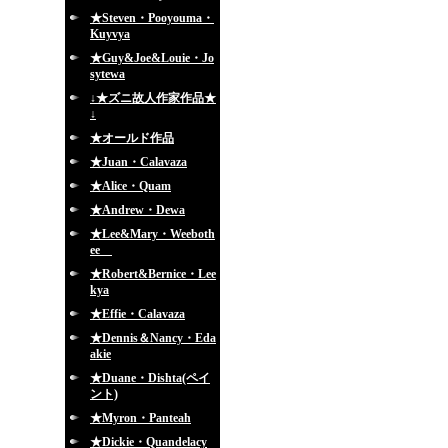
★Steven・Pooyouma・
Kuyvya
★Guy&Joe&Louie・Jo
sytewa
↓★ズニ故人作家作品★
↓
★オールド作品
★Juan・Calavaza
★Alice・Quam
★Andrew・Dewa
★Lee&Mary・Weeboth
ee
★Robert&Bernice・Lee
kya
★Effie・Calavaza
★Dennis＆Nancy・Eda
akie
★Duane・Dishta(ペイ
ント)
★Myron・Panteah
★Dickie・Quandelacy