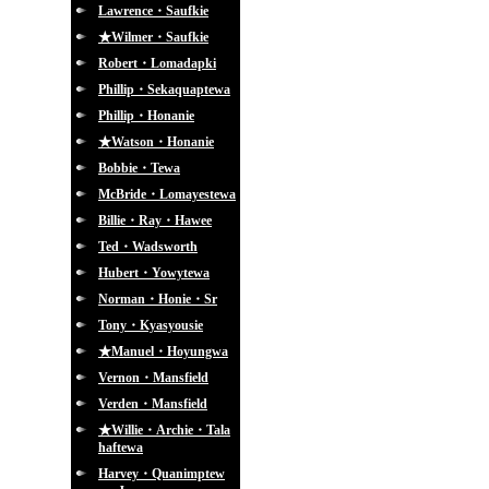
Lawrence・Saufkie
★Wilmer・Saufkie
Robert・Lomadapki
Phillip・Sekaquaptewa
Phillip・Honanie
★Watson・Honanie
Bobbie・Tewa
McBride・Lomayestewa
Billie・Ray・Hawee
Ted・Wadsworth
Hubert・Yowytewa
Norman・Honie・Sr
Tony・Kyasyousie
★Manuel・Hoyungwa
Vernon・Mansfield
Verden・Mansfield
★Willie・Archie・Tala
haftewa
Harvey・Quanimptew