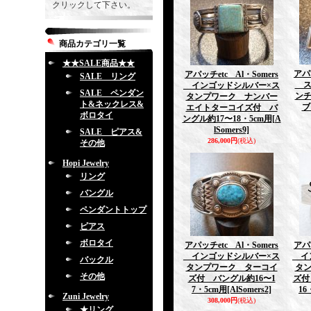
クリックして下さい。
商品カテゴリ一覧
★★SALE商品★★
アパッ
アパッチetc Al・Somers
SALE リング
ス
インゴッドシルバー×ス
SALE ペンダン
ン
タンプワーク ナンバー
ト&ネックレス&
ブ
エイトターコイズ付 バ
ボロタイ
ングル約17〜18・5cm用
[A
lSomers9]
SALE ピアス&
286,000円
(税込)
その他
Hopi Jewelry
リング
バングル
ペンダントトップ
ピアス
ボロタイ
アパッチetc Al・Somers
アパッ
インゴッドシルバー×ス
イン
バックル
タンプワーク ターコイ
タ
その他
ズ付 バングル約16〜1
ズ付
7・5cm用
[AlSomers2]
16
Zuni Jewelry
308,000円
(税込)
★リング