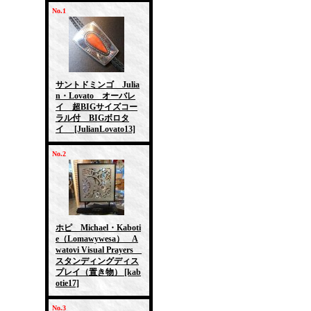
No.1
サントドミンゴ Julia
n・Lovato オーバレ
イ 超BIGサイズコー
ラル付 BIGボロタ
イ
[JulianLovato13]
No.2
ホピ Michael・Kaboti
e（Lomawywesa） A
watovi Visual Prayers
スタンディングディス
プレイ（置き物）
[kab
otie17]
No.3