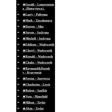
★Gerald・Lomaventem
a（Honwytewa）
★Larry・Polivema
★Mark・Tawahongva
★Darren・Silas
★Steven・Sockyma
★Mitchell・Sockyma
★Eddison・Wadsworth
★Cheryl・Wadsworth
★Ronald・Wadsworth
★Chales・Wadsworth
★Raymond&Doroth
y・Kyasyousie
★Ferron・Joseyesva
★Charleston・Lewis
★Ruben・Saufkie
★Vern・Mansfield
★Milson・Taylor
★Alvin・Taylor