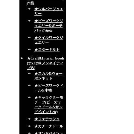
作品
★シルバージュエ
リー
★ビーズワークジ
ュエリー&ポーチ
バッグ&etc
★クイルワークジ
ュエリー
★スターキルト
★Craft&Interior Goods
(ナバホ&ノンネイティ
ブ込)
★スカル&ウォー
ボンネット
★ビーズワークド
ール&小物
★キャラクターモ
チーフ(ビーズワ
ークドール&サン
ドペイントetc)
★フェテッシュ
★カチーナドール
★サンドペイント