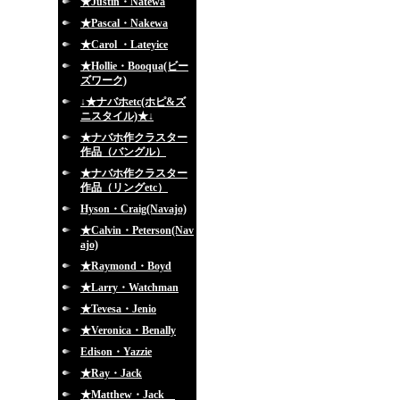
★Justin・Natewa
★Pascal・Nakewa
★Carol ・Lateyice
★Hollie・Booqua(ビー
ズワーク)
↓★ナバホetc(ホピ&ズ
ニスタイル)★↓
★ナバホ作クラスター
作品（バングル）
★ナバホ作クラスター
作品（リングetc）
Hyson・Craig(Navajo)
★Calvin・Peterson(Nav
ajo)
★Raymond・Boyd
★Larry・Watchman
★Tevesa・Jenio
★Veronica・Benally
Edison・Yazzie
★Ray・Jack
★Matthew・Jack