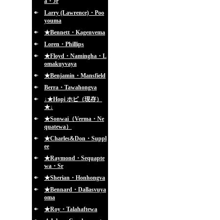
a・Jr
Larry (Lawrence)・Poo
youma
★Bennett・Kagenvema
Loren・Phillips
★Floyd・Namingha・L
omakuyvaya
★Benjamin・Mansfield
Berra・Tawahongva
↓★Hopi ホピ（現存）
★↓
★Sonwai（Verma・Ne
quatewa）
★Charles&Don・Suppl
ee
★Raymond・Sequapte
wa・Sr
★Sherian・Honhongva
★Bennard・Dallasvuya
oma
★Roy・Talahaftewa