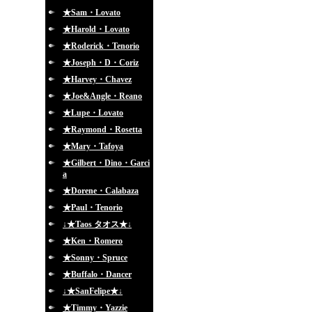
★Sam・Lovato
★Harold・Lovato
★Roderick・Tenorio
★Joseph・D・Coriz
★Harvey・Chavez
★Joe&Angle・Reano
★Lupe・Lovato
★Raymond・Rosetta
★Mary・Tafoya
★Gilbert・Dino・Garci
a
★Dorene・Calabaza
★Paul・Tenorio
↓★Taos タオス★↓
★Ken・Romero
★Sonny・Spruce
★Buffalo・Dancer
↓★SanFelipe★↓
★Timmy・Yazzie