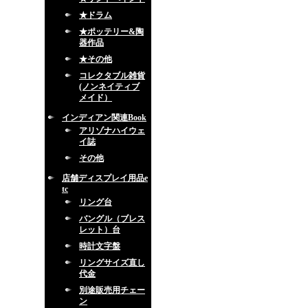
★ドラム
★ポッテリー&陶
器作品
★その他
コレクタブル雑貨
(ノンネイティブ
メイド）
インディアン関連Book
アリゾナハイウェ
イ誌
その他
店舗ディスプレイ用品e
tc
リング台
バングル（ブレス
レット）台
時計文字盤
リングサイズ直し
代金
別途販売用チェー
ン