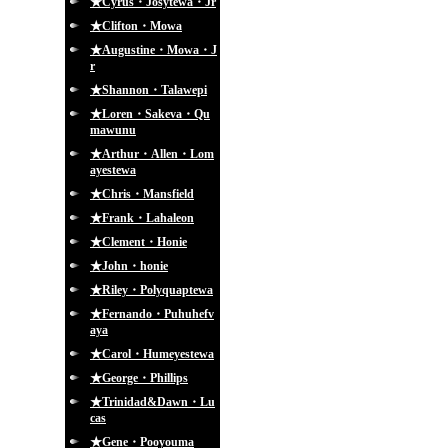
★Cyrus・Josytewa・Jr
★Clifton・Mowa
★Augustine・Mowa・J
r
★Shannon・Talawepi
★Loren・Sakeva・Qu
mawunu
★Arthur・Allen・Lom
ayestewa
★Chris・Mansfield
★Frank・Lahaleon
★Clement・Honie
★John・honie
★Riley・Polyquaptewa
★Fernando・Puhuhefv
aya
★Carol・Humeyestewa
★George・Phillips
★Trinidad&Dawn・Lu
cas
★Gene・Pooyouma