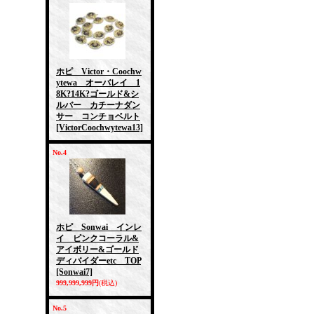
ホピ Victor・Coochw
ytewa オーバレイ 1
8K?14K?ゴールド&シ
ルバー カチーナダン
サー コンチョベルト
[VictorCoochwytewa13]
No.4
ホピ Sonwai インレ
イ ピンクコーラル&
アイボリー&ゴールド
ディバイダーetc TOP
[Sonwai7]
999,999,999円
(税込)
No.5