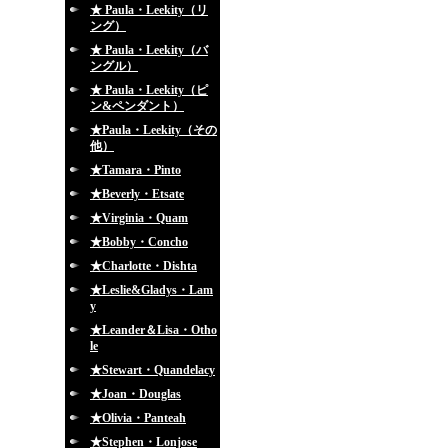
★ Paula・Leekity（リ
ング）
★ Paula・Leekity（バ
ングル）
★ Paula・Leekity（ピ
ン&ペンダント）
★Paula・Leekity（その
他）
★Tamara・Pinto
★Beverly・Etsate
★Virginia・Quam
★Bobby・Concho
★Charlotte・Dishta
★Leslie&Gladys・Lam
y
★Leander＆Lisa・Otho
le
★Stewart・Quandelacy
★Joan・Douglas
★Olivia・Panteah
★Stephen・Lonjose