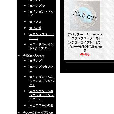
★バングル
★ペンダントトッ
プ
★ピアス
★その他
★キャラクターモ
アパッチetc Al・Somers
チーフ
スタンプワーク モレ
ンチターコイズ付 ピン
★ニードルポイン
ブローチ&TOP
[AlSomers
ト&クラスター
5]
0円
(税込)
★Other Jewelry
★リング
★バングル&ブレ
ス
★ペンダント&ネ
ックレス（シルバ
ー）
★ペンダント&ネ
ックレス（ノンシ
ルバー）
★ピアス&その他
★スー&シャイアンetc