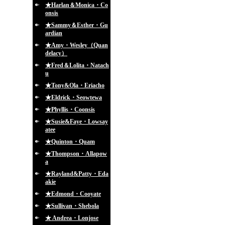
★Harlan＆Monica・Co
onsis
★Sammy＆Esther・Gu
ardian
★Amy・Wesley（Quan
delacy）
★Fred＆Lolita・Natach
u
★Tony&Ola・Eriacho
★Eldrick・Seowtewa
★Phyllis・Coonsis
★Susie&Faye・Lowsay
atee
★Quinton・Quam
★Thompson・Allapow
a
★Rayland&Patty・Eda
akie
★Edmond・Cooyate
★Sullivan・Shebola
★ Andrea・Lonjose