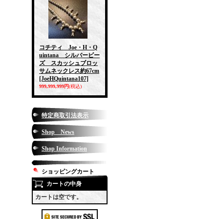
コチティ Joe・H・Q
uintana シルバービー
ズ スカッシュブロッ
サムネックレス約67cm
[JoeHQuintana107]
999,999,999円
(税込)
特定商取引法表示
Shop News
Shop Information
ショッピングカート
カートの中身
カートは空です。