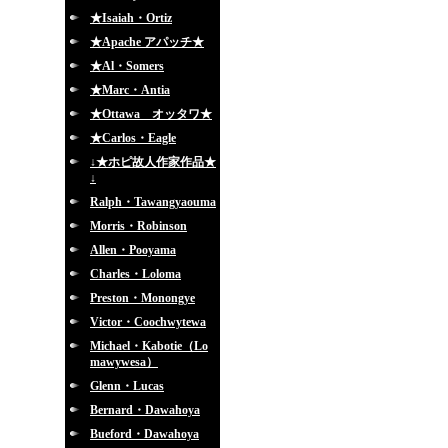
★Isaiah・Ortiz
★Apache アパッチ★
★Al・Somers
★Marc・Antia
★Ottawa オッタワ★
★Carlos・Eagle
↓★ホピ故人作家作品★
↓
Ralph・Tawangyaouma
Morris・Robinson
Allen・Pooyama
Charles・Loloma
Preston・Monongye
Victor・Coochwytewa
Michael・Kabotie（Lo
mawywesa）
Glenn・Lucas
Bernard・Dawahoya
Bueford・Dawahoya