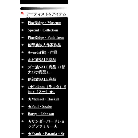
アーティスト&アイテム
別
PineRidge・Museum
Special・Collection
PineRidge・Push Item
他部族故人作家作品
Awards(賞)・作品
ホピ族SALE商品
ズニ族SALE商品（1部
ナバホ商品）
他部族SALE商品
↓★Lakota（ラコタ） S
ioux（スー）★↓
★Michael・Haskell
★Paul・Szabo
Barry・Johnson
★サンダーバードショ
ップファミリー★
★Frank・Patania・Sr