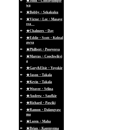
★John・Coochyumpte
wa
★Bobby・Sekakuku
★Victor・Lee・Masaye
sva
★Chalmers・Day
★Eddie・Scott・Kohtal
awva
★Philbert・Poseyesva
★Marcus・Coochwikvi
a
★Gary&Elsie・Yoyokie
★Jason・Takala
★Kevin・Takala
★Weaver・Selina
★Andrew・Saufkie
★Richard・Pawiki
★Ramon・Dalangyaw
ma
★Loren・Maha
★Brian・Kagenvema