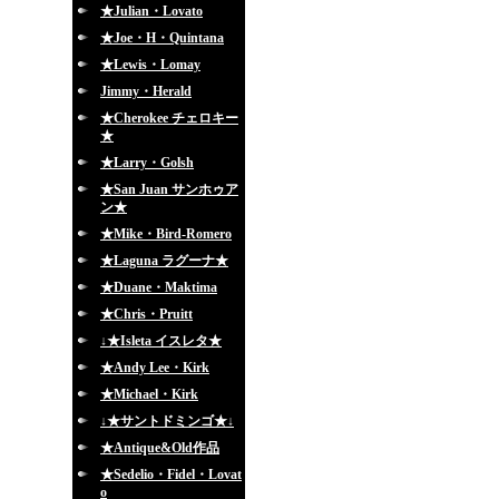
★Julian・Lovato
★Joe・H・Quintana
★Lewis・Lomay
Jimmy・Herald
★Cherokee チェロキー
★
★Larry・Golsh
★San Juan サンホゥア
ン★
★Mike・Bird-Romero
★Laguna ラグーナ★
★Duane・Maktima
★Chris・Pruitt
↓★Isleta イスレタ★
★Andy Lee・Kirk
★Michael・Kirk
↓★サントドミンゴ★↓
★Antique&Old作品
★Sedelio・Fidel・Lovat
o