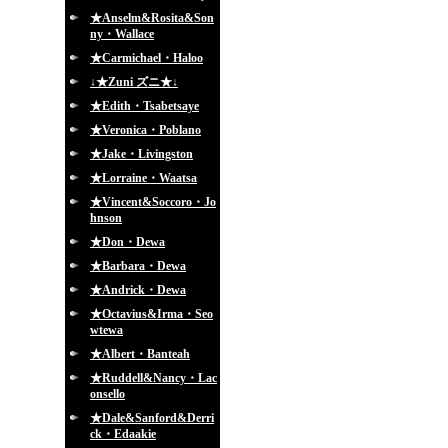
★Anselm&Rosita&Son
ny・Wallace
★Carmichael・Haloo
↓★Zuni ズニ★↓
★Edith・Tsabetsaye
★Veronica・Poblano
★Jake・Livingston
★Lorraine・Waatsa
★Vincent&Soccoro・Jo
hnson
★Don・Dewa
★Barbara・Dewa
★Andrick・Dewa
★Octavius&Irma・Seo
wtewa
★Albert・Banteah
★Ruddell&Nancy・Lac
onsello
★Dale&Sanford&Derri
ck・Edaakie