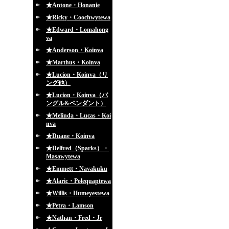
★Antone・Honanie
★Ricky・Coochwytewa
★Edward・Lomahong
va
★Anderson・Koinva
★Marthus・Koinva
★Lucion・Koinva（リ
ング他）
★Lucion・Koinva（バ
ングル&ペンダント）
★Melinda・Lucas・Koi
nva
★Duane・Koinva
★Delfred（Sparks）・
Masawytewa
★Emmett・Navakuku
★Alaric・Polequaptewa
★Willis・Humeyestewa
★Petra・Lamson
★Nathan・Fred・Jr