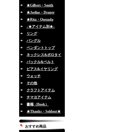
★Gilbert・Smith
★Joelias・Draper
★Rita・Quezada
↓★アイテム別★↓
リング
バングル
ペンダントトップ
ネックレス&ボロタイ
バックル&ベルト
ピアス&イヤリング
ウォッチ
その他
クラフトアイテム
チマヨアイテム
書籍（Book）
★Thanks・Soldout★
おすすめ商品