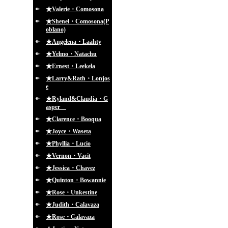
★Valerie・Comosona
★Shenel・Comosona(P
oblano)
★Angelena・Laahty
★Yelmo・Natachu
★Ernest・Leekela
★Larry&Rath・Lonjos
e
★Ryland&Claudia・G
asper
★Clarence・Booqua
★Joyce・Waseta
★Phyllia・Lucio
★Vernon・Vacit
★Jessica・Chavez
★Quinton・Bowannie
★Rose・Unkestine
★Judith・Calavaza
★Rose・Calavaza