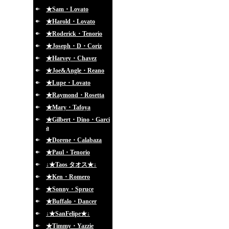
★Sam・Lovato
★Harold・Lovato
★Roderick・Tenorio
★Joseph・D・Coriz
★Harvey・Chavez
★Joe&Angle・Reano
★Lupe・Lovato
★Raymond・Rosetta
★Mary・Tafoya
★Gilbert・Dino・Garci
a
★Dorene・Calabaza
★Paul・Tenorio
↓★Taos タオス★↓
★Ken・Romero
★Sonny・Spruce
★Buffalo・Dancer
↓★SanFelipe★↓
★Timmy・Yazzie