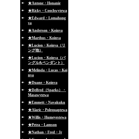
★Antone・Honanie
★Ricky・Coochwytewa
★Edward・Lomahong
va
★Anderson・Koinva
★Marthus・Koinva
★Lucion・Koinva（リ
ング他）
★Lucion・Koinva（バ
ングル&ペンダント）
★Melinda・Lucas・Koi
nva
★Duane・Koinva
★Delfred（Sparks）・
Masawytewa
★Emmett・Navakuku
★Alaric・Polequaptewa
★Willis・Humeyestewa
★Petra・Lamson
★Nathan・Fred・Jr