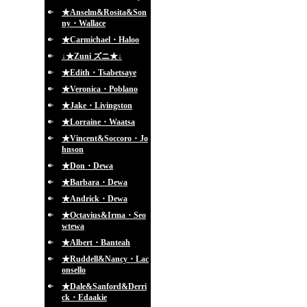
★Anselm&Rosita&Son
ny・Wallace
★Carmichael・Haloo
↓★Zuni ズニ★↓
★Edith・Tsabetsaye
★Veronica・Poblano
★Jake・Livingston
★Lorraine・Waatsa
★Vincent&Soccoro・Jo
hnson
★Don・Dewa
★Barbara・Dewa
★Andrick・Dewa
★Octavius&Irma・Seo
wtewa
★Albert・Banteah
★Ruddell&Nancy・Lac
onsello
★Dale&Sanford&Derri
ck・Edaakie