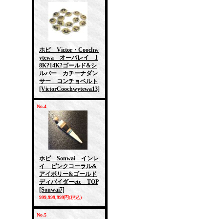
ホピ Victor・Coochw
ytewa オーバレイ 1
8K?14K?ゴールド&シ
ルバー カチーナダン
サー コンチョベルト
[VictorCoochwytewa13]
No.4
ホピ Sonwai インレ
イ ピンクコーラル&
アイボリー&ゴールド
ディバイダーetc TOP
[Sonwai7]
999,999,999円
(税込)
No.5