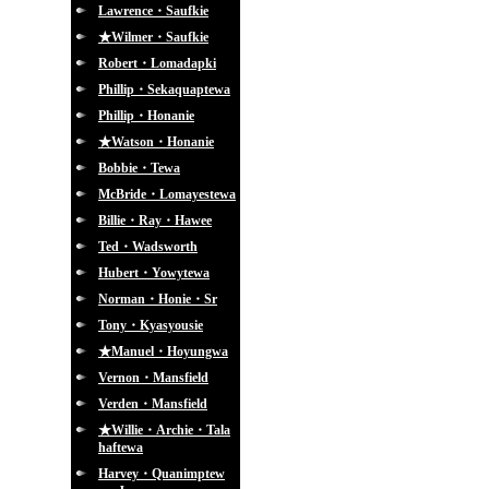
Lawrence・Saufkie
★Wilmer・Saufkie
Robert・Lomadapki
Phillip・Sekaquaptewa
Phillip・Honanie
★Watson・Honanie
Bobbie・Tewa
McBride・Lomayestewa
Billie・Ray・Hawee
Ted・Wadsworth
Hubert・Yowytewa
Norman・Honie・Sr
Tony・Kyasyousie
★Manuel・Hoyungwa
Vernon・Mansfield
Verden・Mansfield
★Willie・Archie・Tala
haftewa
Harvey・Quanimptew