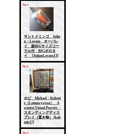
No.1
サントドミンゴ Julia
n・Lovato オーバレ
イ 超BIGサイズコー
ラル付 BIGボロタ
イ
[JulianLovato13]
No.2
ホピ Michael・Kaboti
e（Lomawywesa） A
watovi Visual Prayers
スタンディングディス
プレイ（置き物）
[kab
otie17]
No.3