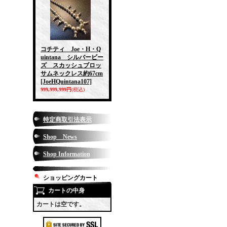
コチティ Joe・H・Q
uintana シルバービー
ズ スカッシュブロッ
サムネックレス約67cm
[JoeHQuintana107]
999,999,999円
(税込)
特定商取引法表示
Shop News
Shop Information
ショッピングカート
カートの中身
カートは空です。