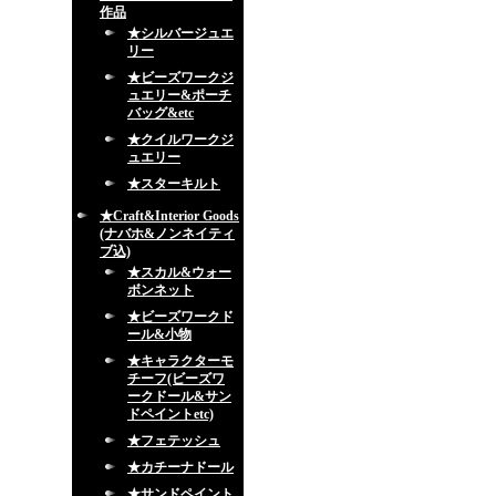
作品
★シルバージュエ
リー
★ビーズワークジ
ュエリー&ポーチ
バッグ&etc
★クイルワークジ
ュエリー
★スターキルト
★Craft&Interior Goods
(ナバホ&ノンネイティ
ブ込)
★スカル&ウォー
ボンネット
★ビーズワークド
ール&小物
★キャラクターモ
チーフ(ビーズワ
ークドール&サン
ドペイントetc)
★フェテッシュ
★カチーナドール
★サンドペイント