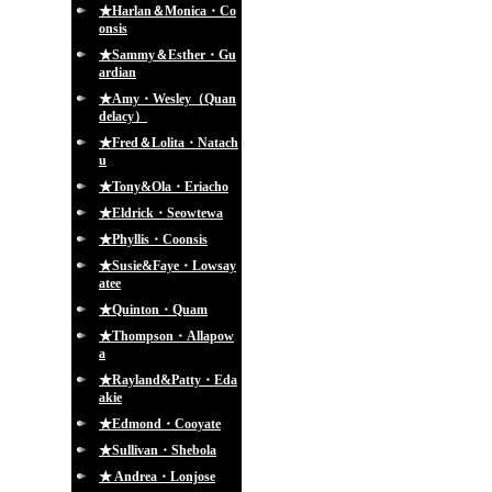
★Harlan＆Monica・Co
onsis
★Sammy＆Esther・Gu
ardian
★Amy・Wesley（Quan
delacy）
★Fred＆Lolita・Natach
u
★Tony&Ola・Eriacho
★Eldrick・Seowtewa
★Phyllis・Coonsis
★Susie&Faye・Lowsay
atee
★Quinton・Quam
★Thompson・Allapow
a
★Rayland&Patty・Eda
akie
★Edmond・Cooyate
★Sullivan・Shebola
★ Andrea・Lonjose