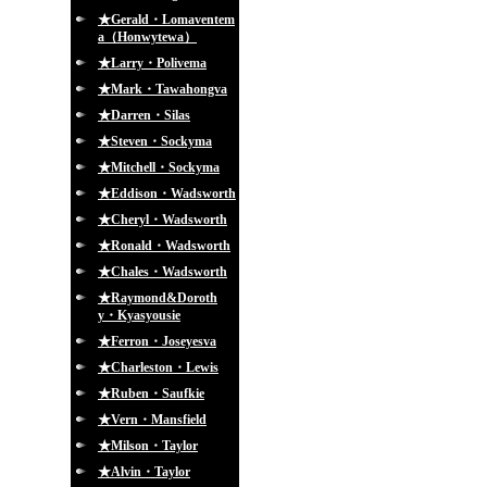
★Gerald・Lomaventem
a（Honwytewa）
★Larry・Polivema
★Mark・Tawahongva
★Darren・Silas
★Steven・Sockyma
★Mitchell・Sockyma
★Eddison・Wadsworth
★Cheryl・Wadsworth
★Ronald・Wadsworth
★Chales・Wadsworth
★Raymond&Doroth
y・Kyasyousie
★Ferron・Joseyesva
★Charleston・Lewis
★Ruben・Saufkie
★Vern・Mansfield
★Milson・Taylor
★Alvin・Taylor