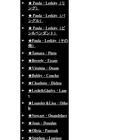
★ Paula・Leekity（リ
ング）
★ Paula・Leekity（バ
ングル）
★ Paula・Leekity（ピ
ン&ペンダント）
★Paula・Leekity（その
他）
★Tamara・Pinto
★Beverly・Etsate
★Virginia・Quam
★Bobby・Concho
★Charlotte・Dishta
★Leslie&Gladys・Lam
y
★Leander＆Lisa・Otho
le
★Stewart・Quandelacy
★Joan・Douglas
★Olivia・Panteah
★Stephen・Lonjose