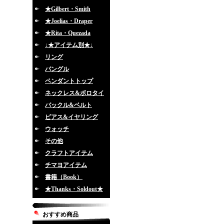
★Gilbert・Smith
★Joelias・Draper
★Rita・Quezada
↓★アイテム別★↓
リング
バングル
ペンダントトップ
ネックレス&ボロタイ
バックル&ベルト
ピアス&イヤリング
ウォッチ
その他
クラフトアイテム
チマヨアイテム
書籍（Book）
★Thanks・Soldout★
おすすめ商品