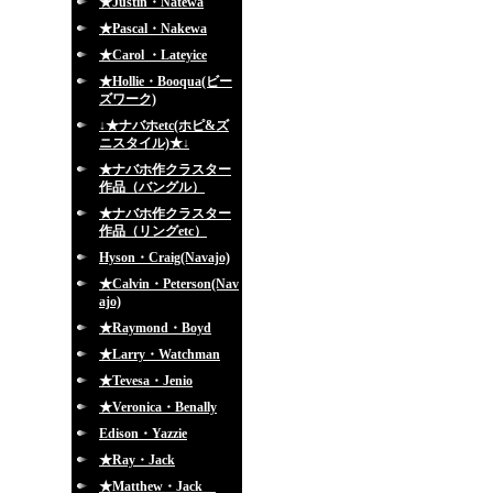
★Justin・Natewa
★Pascal・Nakewa
★Carol ・Lateyice
★Hollie・Booqua(ビー
ズワーク)
↓★ナバホetc(ホピ&ズ
ニスタイル)★↓
★ナバホ作クラスター
作品（バングル）
★ナバホ作クラスター
作品（リングetc）
Hyson・Craig(Navajo)
★Calvin・Peterson(Nav
ajo)
★Raymond・Boyd
★Larry・Watchman
★Tevesa・Jenio
★Veronica・Benally
Edison・Yazzie
★Ray・Jack
★Matthew・Jack