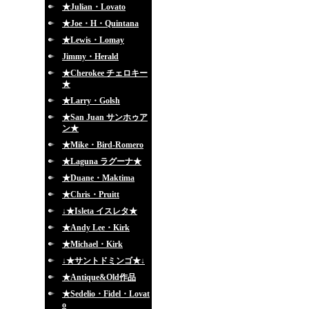
★Julian・Lovato
★Joe・H・Quintana
★Lewis・Lomay
Jimmy・Herald
★Cherokee チェロキー
★
★Larry・Golsh
★San Juan サンホゥア
ン★
★Mike・Bird-Romero
★Laguna ラグーナ★
★Duane・Maktima
★Chris・Pruitt
↓★Isleta イスレタ★
★Andy Lee・Kirk
★Michael・Kirk
↓★サントドミンゴ★↓
★Antique&Old作品
★Sedelio・Fidel・Lovat
o