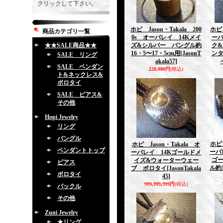
クリックして下さい。
ホピ Jason・Takala 200
ホピ 
商品カテゴリ一覧
0s オーバレイ 14Kメイ
ー
★★SALE商品★★
ズ&シルバー バングル約
ク&
16・5〜17・5cm用
[JasonT
ン
SALE リング
akala57]
SALE ペンダン
220,000円
(税込)
ト&ネックレス&
ボロタイ
SALE ピアス&
その他
Hopi Jewelry
リング
バングル
ホピ 
ホピ Jason・Takala オ
ペンダントトップ
ーバ
ーバレイ 14Kゴールドメ
ゴ
イズ&ウォーターウェー
ピアス
ル約1
ブ ボロタイ
[JasonTakala
ボロタイ
45]
999,999,999円
(税込)
バックル
その他
Zuni Jewelry
★リング