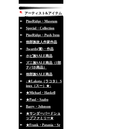
アーティスト&アイテム
別
PineRidge・Museum
Special・Collection
PineRidge・Push Item
他部族故人作家作品
Awards(賞)・作品
ホピ族SALE商品
ズニ族SALE商品（1部
ナバホ商品）
他部族SALE商品
↓★Lakota（ラコタ） S
ioux（スー）★↓
★Michael・Haskell
★Paul・Szabo
Barry・Johnson
★サンダーバードショ
ップファミリー★
★Frank・Patania・Sr