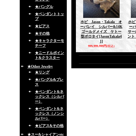
★バングル
★ペンダントトッ
プ
ホピ Jason・Takala オ
ホピ 
★ピアス
ーバレイ シルバー&14K
ー
ゴールドメイズ ケトー
サー
★その他
型ボロタイ
[JasonTakala4
ント
★キャラクターモ
1]
チーフ
999,999,999円
(税込)
★ニードルポイン
ト&クラスター
★Other Jewelry
★リング
★バングル&ブレ
ス
★ペンダント&ネ
ックレス（シルバ
ー）
★ペンダント&ネ
ックレス（ノンシ
ルバー）
★ピアス&その他
★スー&シャイアンetc