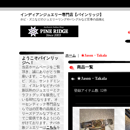
インディアンジュエリー専門店【パインリッジ】
ホピ・ズニなどのジュエリーリングやバングルなど圧巻の品揃え
ホーム
｜
★Jason・Takala
ようこそパインリッ
ジへ！
当店ホームページをご覧
商品一覧
頂き、誠にありがとう御
座います。こちらはホ
★Jason・Takala
ピ、ズニ、サントドミン
ゴ、イスレタなどナバホ
族以外のジュエリーとク
登録アイテム数
:
12件
ラフトグッズを販売して
いるHPになります。オ
ーセンティック専門店な
らではの圧巻の品揃えと
リーズナブルなプライス
でご提供できるように心
がけております。ナバホ
族ジュエリーは
こちら
を