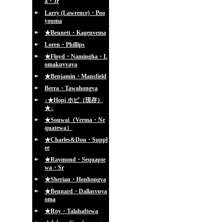
a・Jr
Larry (Lawrence)・Poo
youma
★Bennett・Kagenvema
Loren・Phillips
★Floyd・Namingha・L
omakuyvaya
★Benjamin・Mansfield
Berra・Tawahongva
↓★Hopi ホピ（現存）
★↓
★Sonwai（Verma・Ne
quatewa）
★Charles&Don・Suppl
ee
★Raymond・Sequapte
wa・Sr
★Sherian・Honhongva
★Bennard・Dallasvuya
oma
★Roy・Talahaftewa