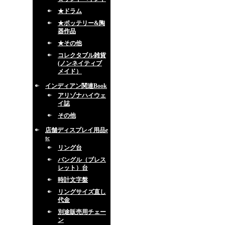
★ドラム
★ポッテリー&陶
器作品
★その他
コレクタブル雑貨
(ノンネイティブ
メイド）
インディアン関連Book
アリゾナハイウェ
イ誌
その他
店舗ディスプレイ用品e
tc
リング台
バングル（ブレス
レット）台
時計文字盤
リングサイズ直し
代金
別途販売用チェー
ン