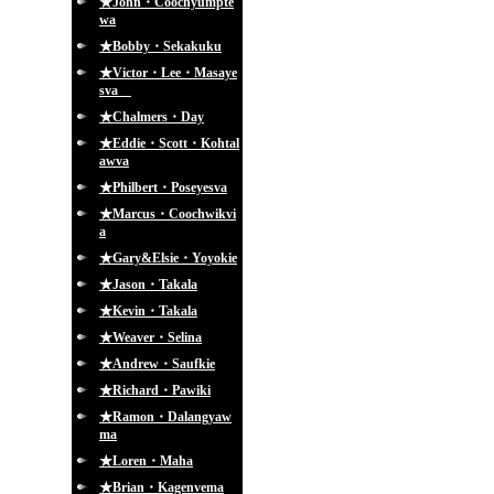
★John・Coochyumpte
wa
★Bobby・Sekakuku
★Victor・Lee・Masaye
sva
★Chalmers・Day
★Eddie・Scott・Kohtal
awva
★Philbert・Poseyesva
★Marcus・Coochwikvi
a
★Gary&Elsie・Yoyokie
★Jason・Takala
★Kevin・Takala
★Weaver・Selina
★Andrew・Saufkie
★Richard・Pawiki
★Ramon・Dalangyaw
ma
★Loren・Maha
★Brian・Kagenvema