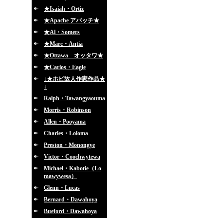
★Isaiah・Ortiz
★Apache アパッチ★
★Al・Somers
★Marc・Antia
★Ottawa オッタワ★
★Carlos・Eagle
↓★ホピ故人作家作品★
↓
Ralph・Tawangyaouma
Morris・Robinson
Allen・Pooyama
Charles・Loloma
Preston・Monongye
Victor・Coochwytewa
Michael・Kabotie（Lo
mawywesa）
Glenn・Lucas
Bernard・Dawahoya
Bueford・Dawahoya