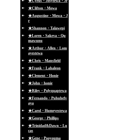
★Cyrus・Josytewa・Jr
★Clifton・Mowa
★Augustine・Mowa・J
r
★Shannon・Talawepi
★Loren・Sakeva・Qu
mawunu
★Arthur・Allen・Lom
ayestewa
★Chris・Mansfield
★Frank・Lahaleon
★Clement・Honie
★John・honie
★Riley・Polyquaptewa
★Fernando・Puhuhefv
aya
★Carol・Humeyestewa
★George・Phillips
★Trinidad&Dawn・Lu
cas
★Gene・Pooyouma