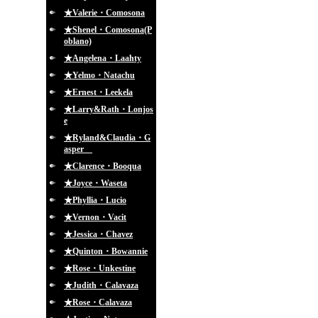
★Valerie・Comosona
★Shenel・Comosona(P
oblano)
★Angelena・Laahty
★Yelmo・Natachu
★Ernest・Leekela
★Larry&Rath・Lonjos
e
★Ryland&Claudia・G
asper
★Clarence・Booqua
★Joyce・Waseta
★Phyllia・Lucio
★Vernon・Vacit
★Jessica・Chavez
★Quinton・Bowannie
★Rose・Unkestine
★Judith・Calavaza
★Rose・Calavaza