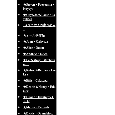
★Steven・Pooyouma・
Kuyvya
★Guy&Joe&Louie・Jo
sytewa
↓★ズニ故人作家作品★
↓
★オールド作品
★Juan・Calavaza
★Alice・Quam
★Andrew・Dewa
★Lee&Mary・Weeboth
ee
★Robert&Bernice・Lee
kya
★Effie・Calavaza
★Dennis＆Nancy・Eda
akie
★Duane・Dishta(ペイ
ント)
★Myron・Panteah
★Dickie・Quandelacy