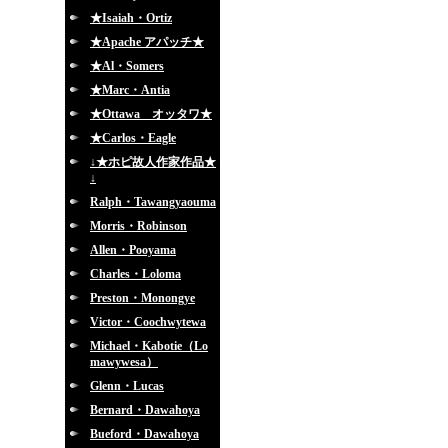
★Isaiah・Ortiz
★Apache アパッチ★
★Al・Somers
★Marc・Antia
★Ottawa オッタワ★
★Carlos・Eagle
↓★ホピ故人作家作品★
↓
Ralph・Tawangyaouma
Morris・Robinson
Allen・Pooyama
Charles・Loloma
Preston・Monongye
Victor・Coochwytewa
Michael・Kabotie（Lo
mawywesa）
Glenn・Lucas
Bernard・Dawahoya
Bueford・Dawahoya