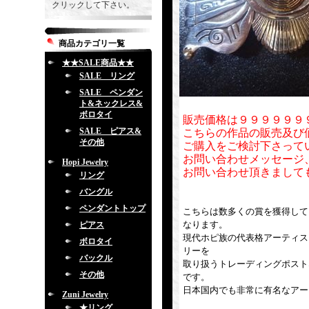
クリックして下さい。
商品カテゴリ一覧
★★SALE商品★★
SALE リング
SALE ペンダン
ト&ネックレス&
ボロタイ
販売価格は９９９９９９
SALE ピアス&
こちらの作品の販売及び
その他
ご購入をご検討下さって
お問い合わせメッセージ
Hopi Jewelry
お問い合わせ頂きまして
リング
バングル
ペンダントトップ
こちらは数多くの賞を獲得して
なります。
ピアス
現代ホピ族の代表格アーティス
ボロタイ
リーを
バックル
取り扱うトレーディングポスト
その他
です。
日本国内でも非常に有名なアー
Zuni Jewelry
★リング