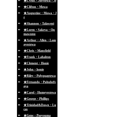
★Cyrus・Josytewa・Jr
★Clifton・Mowa
★Augustine・Mowa・J
r
★Shannon・Talawepi
★Loren・Sakeva・Qu
mawunu
★Arthur・Allen・Lom
ayestewa
★Chris・Mansfield
★Frank・Lahaleon
★Clement・Honie
★John・honie
★Riley・Polyquaptewa
★Fernando・Puhuhefv
aya
★Carol・Humeyestewa
★George・Phillips
★Trinidad&Dawn・Lu
cas
★Gene・Pooyouma