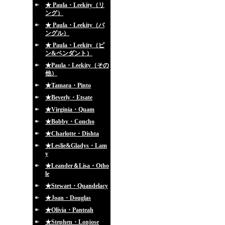
★ Paula・Leekity（リ
ング）
★ Paula・Leekity（バ
ングル）
★ Paula・Leekity（ピ
ン&ペンダント）
★Paula・Leekity（その
他）
★Tamara・Pinto
★Beverly・Etsate
★Virginia・Quam
★Bobby・Concho
★Charlotte・Dishta
★Leslie&Gladys・Lam
y
★Leander＆Lisa・Otho
le
★Stewart・Quandelacy
★Joan・Douglas
★Olivia・Panteah
★Stephen・Lonjose