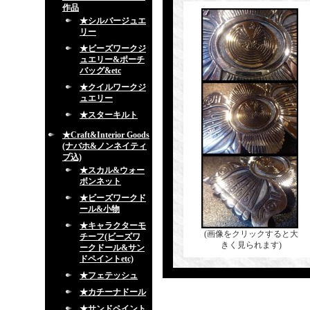
作品
★シルバージュエ
リー
★ビーズワークジ
ュエリー&ポーチ
バッグ&etc
★クイルワークジ
ュエリー
★スターキルト
★Craft&Interior Goods
(ナバホ&ノンネイティ
ブ込)
★スカル&ウォー
ボンネット
★ビーズワークド
ール&小物
★キャラクターモ
(画像をクリックすると大
チーフ(ビーズワ
きく見られます)
ークドール&サン
ドペイントetc)
★フェテッシュ
★カチーナドール
★サンドペイント