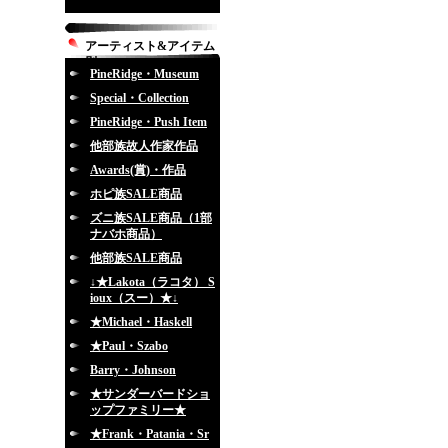
アーティスト&アイテム
別
PineRidge・Museum
Special・Collection
PineRidge・Push Item
他部族故人作家作品
Awards(賞)・作品
ホピ族SALE商品
ズニ族SALE商品（1部
ナバホ商品）
他部族SALE商品
↓★Lakota（ラコタ） S
ioux（スー）★↓
★Michael・Haskell
★Paul・Szabo
Barry・Johnson
★サンダーバードショ
ップファミリー★
★Frank・Patania・Sr