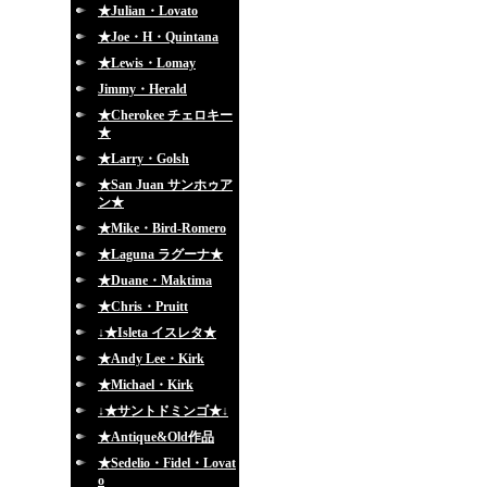
★Julian・Lovato
★Joe・H・Quintana
★Lewis・Lomay
Jimmy・Herald
★Cherokee チェロキー
★
★Larry・Golsh
★San Juan サンホゥア
ン★
★Mike・Bird-Romero
★Laguna ラグーナ★
★Duane・Maktima
★Chris・Pruitt
↓★Isleta イスレタ★
★Andy Lee・Kirk
★Michael・Kirk
↓★サントドミンゴ★↓
★Antique&Old作品
★Sedelio・Fidel・Lovat
o