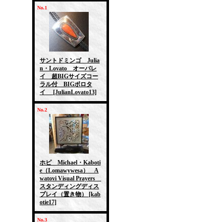
No.1
サントドミンゴ Julia
n・Lovato オーバレ
イ 超BIGサイズコー
ラル付 BIGボロタ
イ
[JulianLovato13]
No.2
ホピ Michael・Kaboti
e（Lomawywesa） A
watovi Visual Prayers
スタンディングディス
プレイ（置き物）
[kab
otie17]
No.3