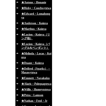
★Antone・Honanie
★Ricky・Coochwytewa
★Edward・Lomahong
va
★Anderson・Koinva
★Marthus・Koinva
★Lucion・Koinva（リ
ング他）
★Lucion・Koinva（バ
ングル&ペンダント）
★Melinda・Lucas・Koi
nva
★Duane・Koinva
★Delfred（Sparks）・
Masawytewa
★Emmett・Navakuku
★Alaric・Polequaptewa
★Willis・Humeyestewa
★Petra・Lamson
★Nathan・Fred・Jr