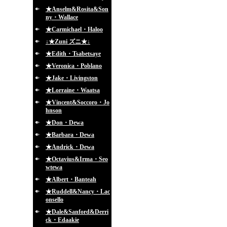
★Anselm&Rosita&Son
ny・Wallace
★Carmichael・Haloo
↓★Zuni ズニ★↓
★Edith・Tsabetsaye
★Veronica・Poblano
★Jake・Livingston
★Lorraine・Waatsa
★Vincent&Soccoro・Jo
hnson
★Don・Dewa
★Barbara・Dewa
★Andrick・Dewa
★Octavius&Irma・Seo
wtewa
★Albert・Banteah
★Ruddell&Nancy・Lac
onsello
★Dale&Sanford&Derri
ck・Edaakie