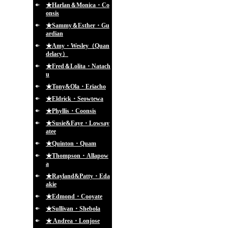
★Harlan＆Monica・Co
onsis
★Sammy＆Esther・Gu
ardian
★Amy・Wesley（Quan
delacy）
★Fred＆Lolita・Natach
u
★Tony&Ola・Eriacho
★Eldrick・Seowtewa
★Phyllis・Coonsis
★Susie&Faye・Lowsay
atee
★Quinton・Quam
★Thompson・Allapow
a
★Rayland&Patty・Eda
akie
★Edmond・Cooyate
★Sullivan・Shebola
★ Andrea・Lonjose