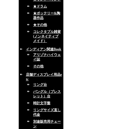
★ドラム
★ポッテリー&陶
器作品
★その他
コレクタブル雑貨
(ノンネイティブ
メイド）
インディアン関連Book
アリゾナハイウェ
イ誌
その他
店舗ディスプレイ用品e
tc
リング台
バングル（ブレス
レット）台
時計文字盤
リングサイズ直し
代金
別途販売用チェー
ン