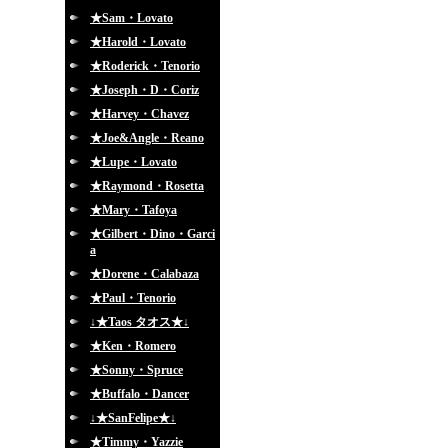
★Sam・Lovato
★Harold・Lovato
★Roderick・Tenorio
★Joseph・D・Coriz
★Harvey・Chavez
★Joe&Angle・Reano
★Lupe・Lovato
★Raymond・Rosetta
★Mary・Tafoya
★Gilbert・Dino・Garci
a
★Dorene・Calabaza
★Paul・Tenorio
↓★Taos タオス★↓
★Ken・Romero
★Sonny・Spruce
★Buffalo・Dancer
↓★SanFelipe★↓
★Timmy・Yazzie