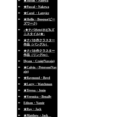
★Justin・Natewa
★Pascal・Nakewa
★Carol ・Lateyice
★Hollie・Booqua(ビー
ズワーク)
↓★ナバホetc(ホピ&ズ
ニスタイル)★↓
★ナバホ作クラスター
作品（バングル）
★ナバホ作クラスター
作品（リングetc）
Hyson・Craig(Navajo)
★Calvin・Peterson(Nav
ajo)
★Raymond・Boyd
★Larry・Watchman
★Tevesa・Jenio
★Veronica・Benally
Edison・Yazzie
★Ray・Jack
★Matthew・Jack