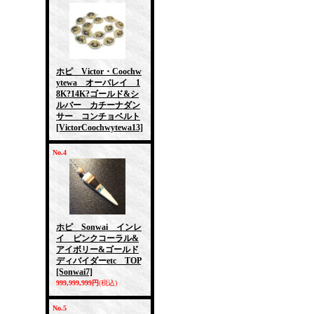
ホピ Victor・Coochw
ytewa オーバレイ 1
8K?14K?ゴールド&シ
ルバー カチーナダン
サー コンチョベルト
[VictorCoochwytewa13]
No.4
ホピ Sonwai インレ
イ ピンクコーラル&
アイボリー&ゴールド
ディバイダーetc TOP
[Sonwai7]
999,999,999円
(税込)
No.5