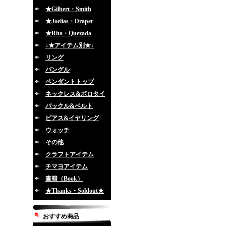
★Gilbert・Smith
★Joelias・Draper
★Rita・Quezada
↓★アイテム別★↓
リング
バングル
ペンダントトップ
ネックレス&ボロタイ
バックル&ベルト
ピアス&イヤリング
ウォッチ
その他
クラフトアイテム
チマヨアイテム
書籍（Book）
★Thanks・Soldout★
おすすめ商品