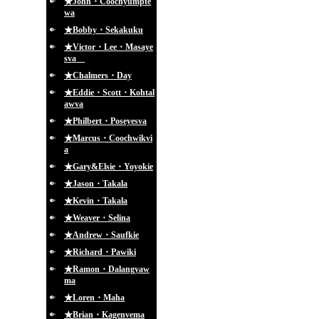
★John・Coochyumpte
wa
★Bobby・Sekakuku
★Victor・Lee・Masaye
sva
★Chalmers・Day
★Eddie・Scott・Kohtal
awva
★Philbert・Poseyesva
★Marcus・Coochwikvi
a
★Gary&Elsie・Yoyokie
★Jason・Takala
★Kevin・Takala
★Weaver・Selina
★Andrew・Saufkie
★Richard・Pawiki
★Ramon・Dalangyaw
ma
★Loren・Maha
★Brian・Kagenvema