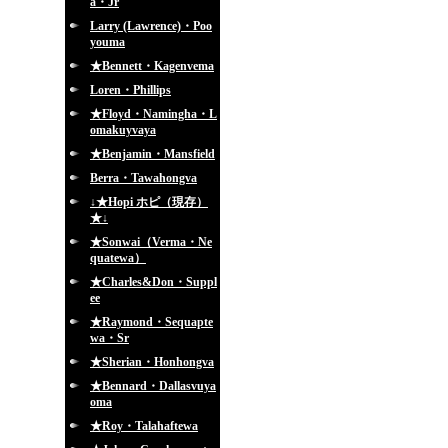
a・Jr
Larry (Lawrence)・Poo
youma
★Bennett・Kagenvema
Loren・Phillips
★Floyd・Namingha・L
omakuyvaya
★Benjamin・Mansfield
Berra・Tawahongva
↓★Hopi ホピ（現存）
★↓
★Sonwai（Verma・Ne
quatewa）
★Charles&Don・Suppl
ee
★Raymond・Sequapte
wa・Sr
★Sherian・Honhongva
★Bennard・Dallasvuya
oma
★Roy・Talahaftewa