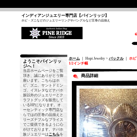
インディアンジュエリー専門店【パインリッジ】
ホピ・ズニなどのジュエリーリングやバングルなど圧巻の品揃え
ホーム
｜ Hopi Jewelry >
バックル
｜
ホピ
ようこそパインリッ
1/2インチ幅
ジへ！
当店ホームページをご覧
頂き、誠にありがとう御
商品詳細
座います。こちらはホ
ピ、ズニ、サントドミン
ゴ、イスレタなどナバホ
族以外のジュエリーとク
ラフトグッズを販売して
いるHPになります。オ
ーセンティック専門店な
らではの圧巻の品揃えと
リーズナブルなプライス
でご提供できるように心
がけております。ナバホ
族ジュエリーは
こちら
を