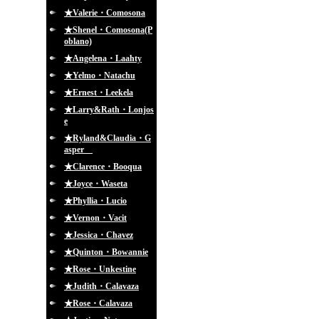
★Valerie・Comosona
★Shenel・Comosona(P
oblano)
★Angelena・Laahty
★Yelmo・Natachu
★Ernest・Leekela
★Larry&Rath・Lonjos
e
★Ryland&Claudia・G
asper
★Clarence・Booqua
★Joyce・Waseta
★Phyllia・Lucio
★Vernon・Vacit
★Jessica・Chavez
★Quinton・Bowannie
★Rose・Unkestine
★Judith・Calavaza
★Rose・Calavaza