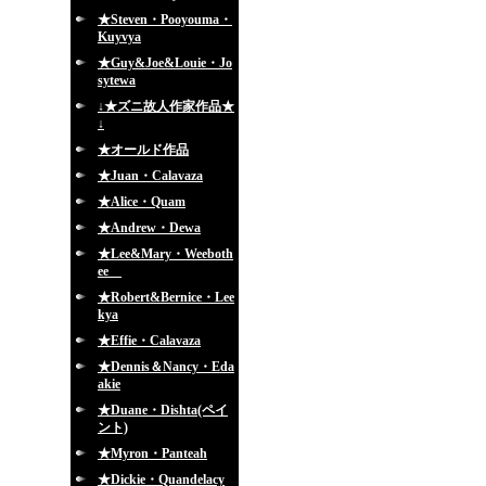
★Steven・Pooyouma・
Kuyvya
★Guy&Joe&Louie・Jo
sytewa
↓★ズニ故人作家作品★
↓
★オールド作品
★Juan・Calavaza
★Alice・Quam
★Andrew・Dewa
★Lee&Mary・Weeboth
ee
★Robert&Bernice・Lee
kya
★Effie・Calavaza
★Dennis＆Nancy・Eda
akie
★Duane・Dishta(ペイ
ント)
★Myron・Panteah
★Dickie・Quandelacy