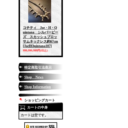
コチティ Joe・H・Q
uintana シルバービー
ズ スカッシュブロッ
サムネックレス約67cm
[JoeHQuintana107]
999,999,999円
(税込)
特定商取引法表示
Shop News
Shop Information
ショッピングカート
カートの中身
カートは空です。