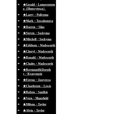
★Gerald・Lomaventem
a（Honwytewa）
★Larry・Polivema
★Mark・Tawahongva
★Darren・Silas
★Steven・Sockyma
★Mitchell・Sockyma
★Eddison・Wadsworth
★Cheryl・Wadsworth
★Ronald・Wadsworth
★Chales・Wadsworth
★Raymond&Doroth
y・Kyasyousie
★Ferron・Joseyesva
★Charleston・Lewis
★Ruben・Saufkie
★Vern・Mansfield
★Milson・Taylor
★Alvin・Taylor