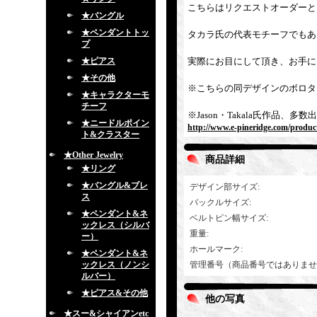
こちらはリクエストオーダーと
★バングル
★ペンダントトッ
タカラ氏の代表モチーフでもあ
プ
★ピアス
実際にお目にして頂き、お手に
★その他
※こちらの同デザインのボロタ
★キャラクターモ
チーフ
※Jason・Takala氏作品
★ニードルポイン
http://www.e-pineridge.com/produc
ト&クラスター
★Other Jewelry
商品詳細
★リング
★バングル&ブレ
デザイン部サイズ
:
ス
バックルサイズ
:
★ペンダント&ネ
ベルトピン幅サイズ
:
ックレス（シルバ
重量
:
ー）
ホールマーク
:
★ペンダント&ネ
ックレス（ノンシ
管理番号（商品番号ではありませ
ルバー）
★ピアス&その他
他の写真
★スー&シャイアンetc