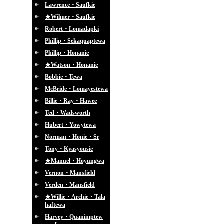
Lawrence・Saufkie
★Wilmer・Saufkie
Robert・Lomadapki
Phillip・Sekaquaptewa
Phillip・Honanie
★Watson・Honanie
Bobbie・Tewa
McBride・Lomayestewa
Billie・Ray・Hawee
Ted・Wadsworth
Hubert・Yowytewa
Norman・Honie・Sr
Tony・Kyasyousie
★Manuel・Hoyungwa
Vernon・Mansfield
Verden・Mansfield
★Willie・Archie・Tala
haftewa
Harvey・Quanimptew