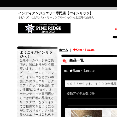
インディアンジュエリー専門店【パインリッジ】
ホピ・ズニなどのジュエリーリングやバングルなど圧巻の品揃え
ホーム
｜
★Sam・Lovato
ようこそパインリッ
ジへ！
当店ホームページをご覧
商品一覧
頂き、誠にありがとう御
座います。こちらはホ
★Sam・Lovato
ピ、ズニ、サントドミン
ゴ、イスレタなどナバホ
族以外のジュエリーとク
１９３５年生まれ、１９９９年他界
ラフトグッズを販売して
いるHPになります。オ
登録アイテム数
:
3件
ーセンティック専門店な
らではの圧巻の品揃えと
リーズナブルなプライス
でご提供できるように心
がけております。ナバホ
族ジュエリーは
こちら
を