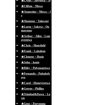
★Cyrus・Josytewa・Jr
★Clifton・Mowa
★Augustine・Mowa・J
r
★Shannon・Talawepi
★Loren・Sakeva・Qu
mawunu
★Arthur・Allen・Lom
ayestewa
★Chris・Mansfield
★Frank・Lahaleon
★Clement・Honie
★John・honie
★Riley・Polyquaptewa
★Fernando・Puhuhefv
aya
★Carol・Humeyestewa
★George・Phillips
★Trinidad&Dawn・Lu
cas
★Gene・Pooyouma