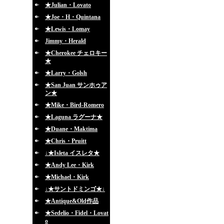
★Julian・Lovato
★Joe・H・Quintana
★Lewis・Lomay
Jimmy・Herald
★Cherokee チェロキー
★
★Larry・Golsh
★San Juan サンホゥア
ン★
★Mike・Bird-Romero
★Laguna ラグーナ★
★Duane・Maktima
★Chris・Pruitt
↓★Isleta イスレタ★
★Andy Lee・Kirk
★Michael・Kirk
↓★サントドミンゴ★↓
★Antique&Old作品
★Sedelio・Fidel・Lovat
o