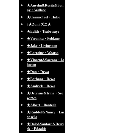
★Anselm&Rosita&Son
ny・Wallace
★Carmichael・Haloo
↓★Zuni ズニ★↓
★Edith・Tsabetsaye
★Veronica・Poblano
★Jake・Livingston
★Lorraine・Waatsa
★Vincent&Soccoro・Jo
hnson
★Don・Dewa
★Barbara・Dewa
★Andrick・Dewa
★Octavius&Irma・Seo
wtewa
★Albert・Banteah
★Ruddell&Nancy・Lac
onsello
★Dale&Sanford&Derri
ck・Edaakie