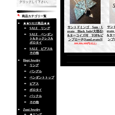
クリックして下さい。
商品カテゴリ一覧
★★SALE商品★★
サン
サントドミンゴ Sam・L
SALE リング
ovat
ovato Black Jade(大理石)
SALE ペンダン
&タ
&ターコイズ付 TOP&ピ
ト&ネックレス&
ンブ
ンブローチ
[SamLovato3]
ボロタイ
999,999,999円
(税込)
SALE ピアス&
その他
Hopi Jewelry
リング
バングル
ペンダントトップ
ピアス
ボロタイ
バックル
その他
Zuni Jewelry
★リング