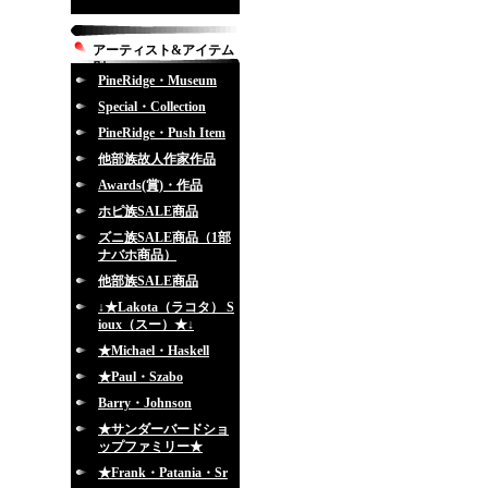
アーティスト&アイテム
別
PineRidge・Museum
Special・Collection
PineRidge・Push Item
他部族故人作家作品
Awards(賞)・作品
ホピ族SALE商品
ズニ族SALE商品（1部
ナバホ商品）
他部族SALE商品
↓★Lakota（ラコタ） S
ioux（スー）★↓
★Michael・Haskell
★Paul・Szabo
Barry・Johnson
★サンダーバードショ
ップファミリー★
★Frank・Patania・Sr