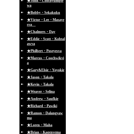
★John・Coochyumpte
wa
★Bobby・Sekakuku
★Victor・Lee・Masaye
sva
★Chalmers・Day
★Eddie・Scott・Kohtal
awva
★Philbert・Poseyesva
★Marcus・Coochwikvi
a
★Gary&Elsie・Yoyokie
★Jason・Takala
★Kevin・Takala
★Weaver・Selina
★Andrew・Saufkie
★Richard・Pawiki
★Ramon・Dalangyaw
ma
★Loren・Maha
★Brian・Kagenvema