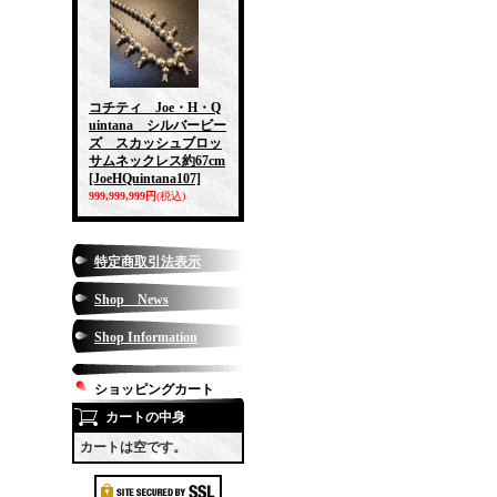
コチティ Joe・H・Q
uintana シルバービー
ズ スカッシュブロッ
サムネックレス約67cm
[JoeHQuintana107]
999,999,999円
(税込)
特定商取引法表示
Shop News
Shop Information
ショッピングカート
カートの中身
カートは空です。