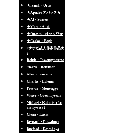
★Isaiah・Ortiz
★Apache アパッチ★
★Al・Somers
★Marc・Antia
★Ottawa オッタワ★
★Carlos・Eagle
↓★ホピ故人作家作品★
↓
Ralph・Tawangyaouma
Morris・Robinson
Allen・Pooyama
Charles・Loloma
Preston・Monongye
Victor・Coochwytewa
Michael・Kabotie（Lo
mawywesa）
Glenn・Lucas
Bernard・Dawahoya
Bueford・Dawahoya