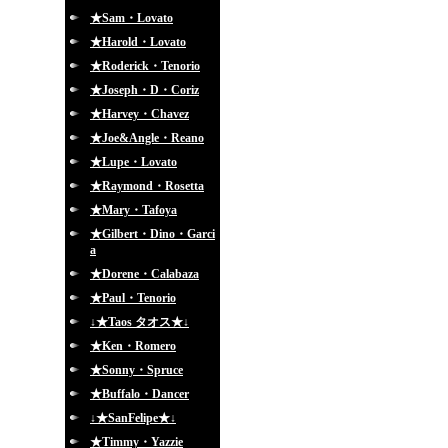
★Sam・Lovato
★Harold・Lovato
★Roderick・Tenorio
★Joseph・D・Coriz
★Harvey・Chavez
★Joe&Angle・Reano
★Lupe・Lovato
★Raymond・Rosetta
★Mary・Tafoya
★Gilbert・Dino・Garci
a
★Dorene・Calabaza
★Paul・Tenorio
↓★Taos タオス★↓
★Ken・Romero
★Sonny・Spruce
★Buffalo・Dancer
↓★SanFelipe★↓
★Timmy・Yazzie