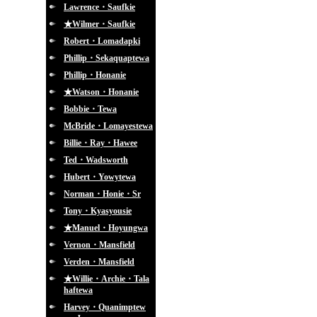
Lawrence・Saufkie
★Wilmer・Saufkie
Robert・Lomadapki
Phillip・Sekaquaptewa
Phillip・Honanie
★Watson・Honanie
Bobbie・Tewa
McBride・Lomayestewa
Billie・Ray・Hawee
Ted・Wadsworth
Hubert・Yowytewa
Norman・Honie・Sr
Tony・Kyasyousie
★Manuel・Hoyungwa
Vernon・Mansfield
Verden・Mansfield
★Willie・Archie・Tala
haftewa
Harvey・Quanimptew