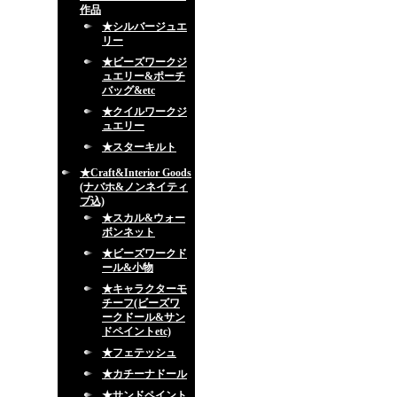
作品
★シルバージュエ
リー
★ビーズワークジ
ュエリー&ポーチ
バッグ&etc
★クイルワークジ
ュエリー
★スターキルト
★Craft&Interior Goods
(ナバホ&ノンネイティ
ブ込)
★スカル&ウォー
ボンネット
★ビーズワークド
ール&小物
★キャラクターモ
チーフ(ビーズワ
ークドール&サン
ドペイントetc)
★フェテッシュ
★カチーナドール
★サンドペイント