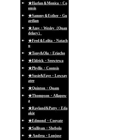
★Harlan＆Monica・Co
onsis
★Sammy＆Esther・Gu
ardian
★Amy・Wesley（Quan
delacy）
★Fred＆Lolita・Natach
u
★Tony&Ola・Eriacho
★Eldrick・Seowtewa
★Phyllis・Coonsis
★Susie&Faye・Lowsay
atee
★Quinton・Quam
★Thompson・Allapow
a
★Rayland&Patty・Eda
akie
★Edmond・Cooyate
★Sullivan・Shebola
★ Andrea・Lonjose