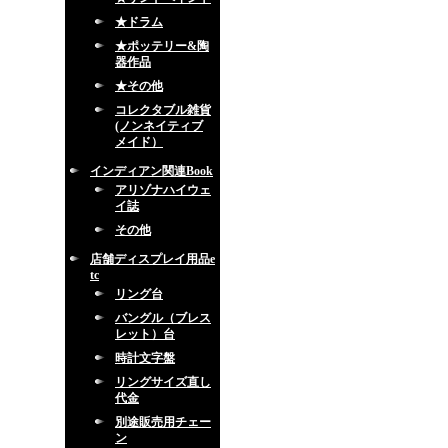
★ドラム
★ポッテリー&陶
器作品
★その他
コレクタブル雑貨
(ノンネイティブ
メイド）
インディアン関連Book
アリゾナハイウェ
イ誌
その他
店舗ディスプレイ用品e
tc
リング台
バングル（ブレス
レット）台
時計文字盤
リングサイズ直し
代金
別途販売用チェー
ン