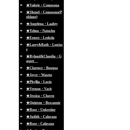
★Valerie・Comosona
★Shenel・Comosona(P
oblano)
★Angelena・Laahty
★Yelmo・Natachu
★Ernest・Leekela
★Larry&Rath・Lonjos
e
★Ryland&Claudia・G
asper
★Clarence・Booqua
★Joyce・Waseta
★Phyllia・Lucio
★Vernon・Vacit
★Jessica・Chavez
★Quinton・Bowannie
★Rose・Unkestine
★Judith・Calavaza
★Rose・Calavaza