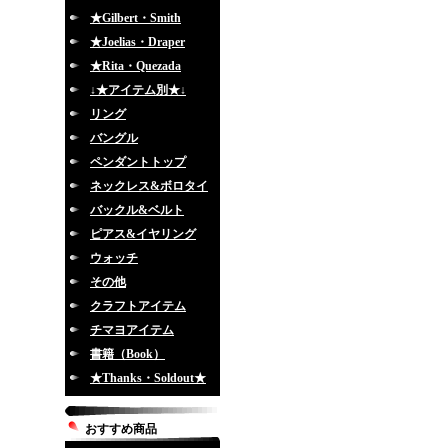
★Gilbert・Smith
★Joelias・Draper
★Rita・Quezada
↓★アイテム別★↓
リング
バングル
ペンダントトップ
ネックレス&ボロタイ
バックル&ベルト
ピアス&イヤリング
ウォッチ
その他
クラフトアイテム
チマヨアイテム
書籍（Book）
★Thanks・Soldout★
おすすめ商品