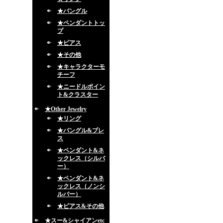
★バングル
★ペンダントトッ
プ
★ピアス
★その他
★キャラクターモ
チーフ
★ニードルポイン
ト&クラスター
★Other Jewelry
★リング
★バングル&ブレ
ス
★ペンダント&ネ
ックレス（シルバ
ー）
★ペンダント&ネ
ックレス（ノンシ
ルバー）
★ピアス&その他
★スー&シャイアンetc