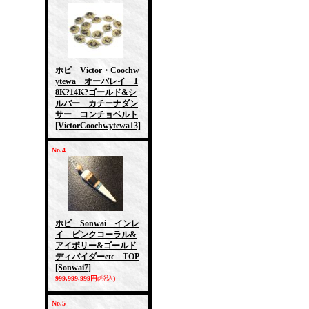
ホピ Victor・Coochw
ytewa オーバレイ 1
8K?14K?ゴールド&シ
ルバー カチーナダン
サー コンチョベルト
[VictorCoochwytewa13]
No.4
ホピ Sonwai インレ
イ ピンクコーラル&
アイボリー&ゴールド
ディバイダーetc TOP
[Sonwai7]
999,999,999円
(税込)
No.5