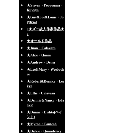
★Steven・Pooyouma・
Kuyvya
★Guy&Joe&Louie・Jo
sytewa
↓★ズニ故人作家作品★
↓
★オールド作品
★Juan・Calavaza
★Alice・Quam
★Andrew・Dewa
★Lee&Mary・Weeboth
ee
★Robert&Bernice・Lee
kya
★Effie・Calavaza
★Dennis＆Nancy・Eda
akie
★Duane・Dishta(ペイ
ント)
★Myron・Panteah
★Dickie・Quandelacy