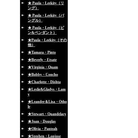
★ Paula・Leekity（リ
ング）
★ Paula・Leekity（バ
ングル）
★ Paula・Leekity（ピ
ン&ペンダント）
★Paula・Leekity（その
他）
★Tamara・Pinto
★Beverly・Etsate
★Virginia・Quam
★Bobby・Concho
★Charlotte・Dishta
★Leslie&Gladys・Lam
y
★Leander＆Lisa・Otho
le
★Stewart・Quandelacy
★Joan・Douglas
★Olivia・Panteah
★Stephen・Lonjose