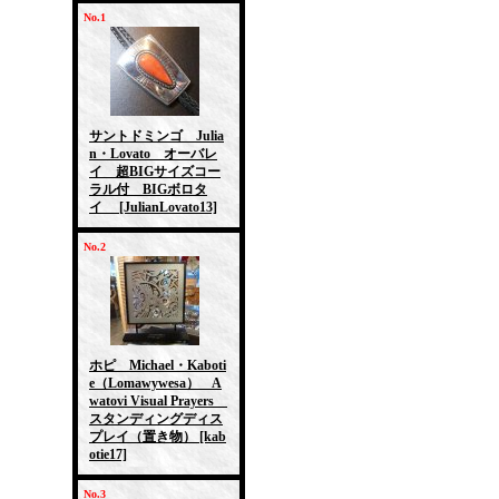
No.1
サントドミンゴ Julia
n・Lovato オーバレ
イ 超BIGサイズコー
ラル付 BIGボロタ
イ
[JulianLovato13]
No.2
ホピ Michael・Kaboti
e（Lomawywesa） A
watovi Visual Prayers
スタンディングディス
プレイ（置き物）
[kab
otie17]
No.3