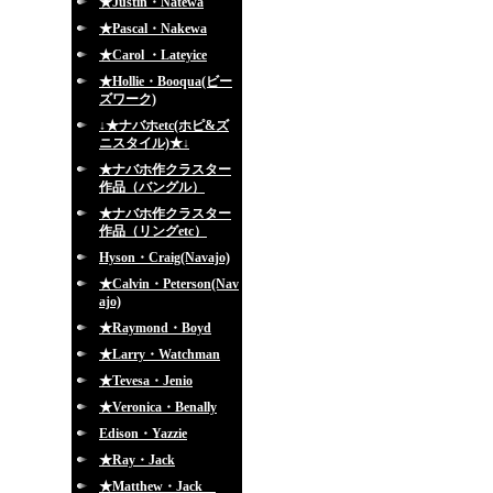
★Justin・Natewa
★Pascal・Nakewa
★Carol ・Lateyice
★Hollie・Booqua(ビー
ズワーク)
↓★ナバホetc(ホピ&ズ
ニスタイル)★↓
★ナバホ作クラスター
作品（バングル）
★ナバホ作クラスター
作品（リングetc）
Hyson・Craig(Navajo)
★Calvin・Peterson(Nav
ajo)
★Raymond・Boyd
★Larry・Watchman
★Tevesa・Jenio
★Veronica・Benally
Edison・Yazzie
★Ray・Jack
★Matthew・Jack