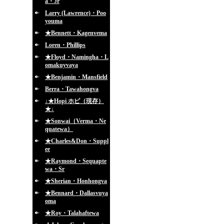
a・Jr
Larry (Lawrence)・Poo
youma
★Bennett・Kagenvema
Loren・Phillips
★Floyd・Namingha・L
omakuyvaya
★Benjamin・Mansfield
Berra・Tawahongva
↓★Hopi ホピ（現存）
★↓
★Sonwai（Verma・Ne
quatewa）
★Charles&Don・Suppl
ee
★Raymond・Sequapte
wa・Sr
★Sherian・Honhongva
★Bennard・Dallasvuya
oma
★Roy・Talahaftewa