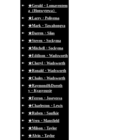
★Gerald・Lomaventem
a（Honwytewa）
★Larry・Polivema
★Mark・Tawahongva
★Darren・Silas
★Steven・Sockyma
★Mitchell・Sockyma
★Eddison・Wadsworth
★Cheryl・Wadsworth
★Ronald・Wadsworth
★Chales・Wadsworth
★Raymond&Doroth
y・Kyasyousie
★Ferron・Joseyesva
★Charleston・Lewis
★Ruben・Saufkie
★Vern・Mansfield
★Milson・Taylor
★Alvin・Taylor