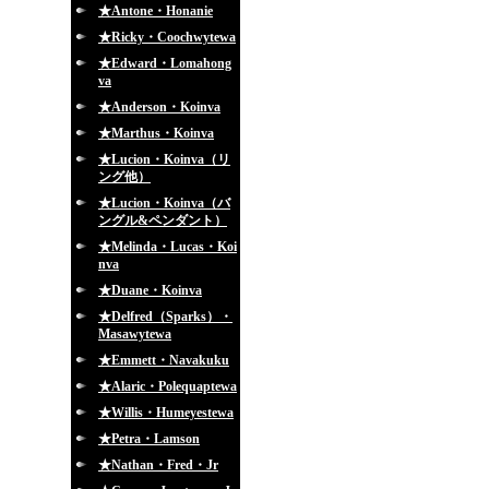
★Antone・Honanie
★Ricky・Coochwytewa
★Edward・Lomahong
va
★Anderson・Koinva
★Marthus・Koinva
★Lucion・Koinva（リ
ング他）
★Lucion・Koinva（バ
ングル&ペンダント）
★Melinda・Lucas・Koi
nva
★Duane・Koinva
★Delfred（Sparks）・
Masawytewa
★Emmett・Navakuku
★Alaric・Polequaptewa
★Willis・Humeyestewa
★Petra・Lamson
★Nathan・Fred・Jr