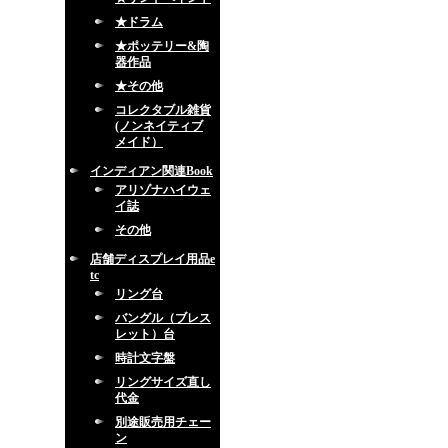
★ドラム
★ポッテリー&陶
器作品
★その他
コレクタブル雑貨
(ノンネイティブ
メイド）
インディアン関連Book
アリゾナハイウェ
イ誌
その他
店舗ディスプレイ用品e
tc
リング台
バングル（ブレス
レット）台
時計文字盤
リングサイズ直し
代金
別途販売用チェー
ン