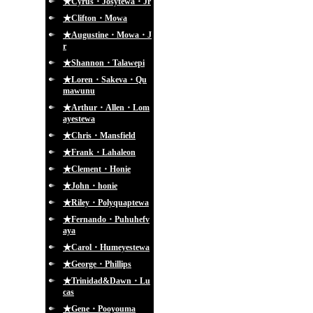
★Cyrus・Josytewa・Jr
★Clifton・Mowa
★Augustine・Mowa・J
r
★Shannon・Talawepi
★Loren・Sakeva・Qu
mawunu
★Arthur・Allen・Lom
ayestewa
★Chris・Mansfield
★Frank・Lahaleon
★Clement・Honie
★John・honie
★Riley・Polyquaptewa
★Fernando・Puhuhefv
aya
★Carol・Humeyestewa
★George・Phillips
★Trinidad&Dawn・Lu
cas
★Gene・Pooyouma