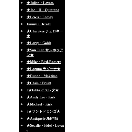
★Julian・Lovato
★Joe・H・Quintana
★Lewis・Lomay
Jimmy・Herald
★Cherokee チェロキー
★
★Larry・Golsh
★San Juan サンホゥア
ン★
★Mike・Bird-Romero
★Laguna ラグーナ★
★Duane・Maktima
★Chris・Pruitt
↓★Isleta イスレタ★
★Andy Lee・Kirk
★Michael・Kirk
↓★サントドミンゴ★↓
★Antique&Old作品
★Sedelio・Fidel・Lovat
o