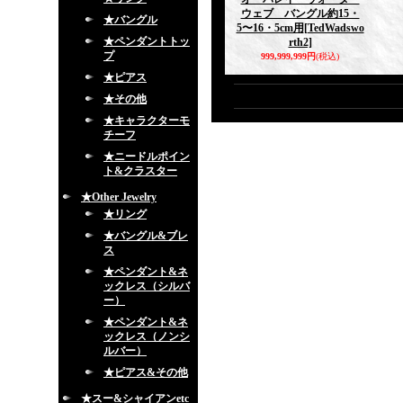
ウェブ バングル約15・
★バングル
5〜16・5cm用
[TedWadswo
★ペンダントトッ
rth2]
プ
999,999,999円
(税込)
★ピアス
★その他
★キャラクターモ
チーフ
★ニードルポイン
ト&クラスター
★Other Jewelry
★リング
★バングル&ブレ
ス
★ペンダント&ネ
ックレス（シルバ
ー）
★ペンダント&ネ
ックレス（ノンシ
ルバー）
★ピアス&その他
★スー&シャイアンetc