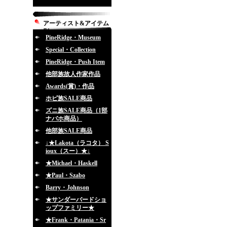
アーティスト&アイテム
別
PineRidge・Museum
Special・Collection
PineRidge・Push Item
他部族故人作家作品
Awards(賞)・作品
ホピ族SALE商品
ズニ族SALE商品（1部
ナバホ商品）
他部族SALE商品
↓★Lakota（ラコタ） S
ioux（スー）★↓
★Michael・Haskell
★Paul・Szabo
Barry・Johnson
★サンダーバードショ
ップファミリー★
★Frank・Patania・Sr