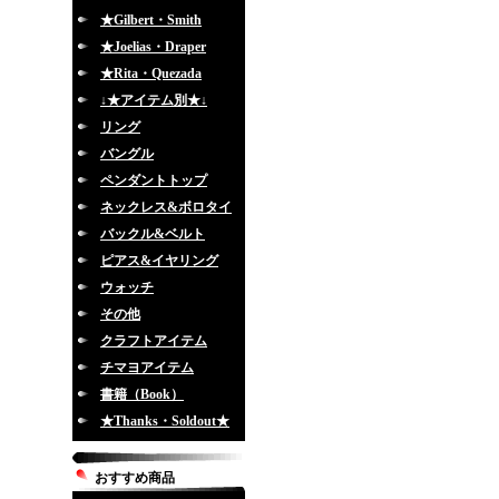
★Gilbert・Smith
★Joelias・Draper
★Rita・Quezada
↓★アイテム別★↓
リング
バングル
ペンダントトップ
ネックレス&ボロタイ
バックル&ベルト
ピアス&イヤリング
ウォッチ
その他
クラフトアイテム
チマヨアイテム
書籍（Book）
★Thanks・Soldout★
おすすめ商品