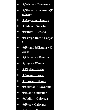
★Valerie・Comosona
★Shenel・Comosona(P
oblano)
★Angelena・Laahty
★Yelmo・Natachu
★Ernest・Leekela
★Larry&Rath・Lonjos
e
★Ryland&Claudia・G
asper
★Clarence・Booqua
★Joyce・Waseta
★Phyllia・Lucio
★Vernon・Vacit
★Jessica・Chavez
★Quinton・Bowannie
★Rose・Unkestine
★Judith・Calavaza
★Rose・Calavaza