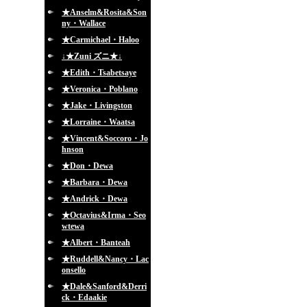
★Anselm&Rosita&Son
ny・Wallace
★Carmichael・Haloo
↓★Zuni ズニ★↓
★Edith・Tsabetsaye
★Veronica・Poblano
★Jake・Livingston
★Lorraine・Waatsa
★Vincent&Soccoro・Jo
hnson
★Don・Dewa
★Barbara・Dewa
★Andrick・Dewa
★Octavius&Irma・Seo
wtewa
★Albert・Banteah
★Ruddell&Nancy・Lac
onsello
★Dale&Sanford&Derri
ck・Edaakie