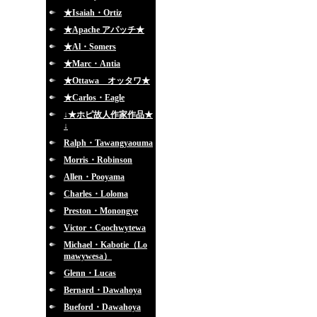
★Isaiah・Ortiz
★Apache アパッチ★
★Al・Somers
★Marc・Antia
★Ottawa オッタワ★
★Carlos・Eagle
↓★ホピ故人作家作品★
↓
Ralph・Tawangyaouma
Morris・Robinson
Allen・Pooyama
Charles・Loloma
Preston・Monongye
Victor・Coochwytewa
Michael・Kabotie（Lo
mawywesa）
Glenn・Lucas
Bernard・Dawahoya
Bueford・Dawahoya