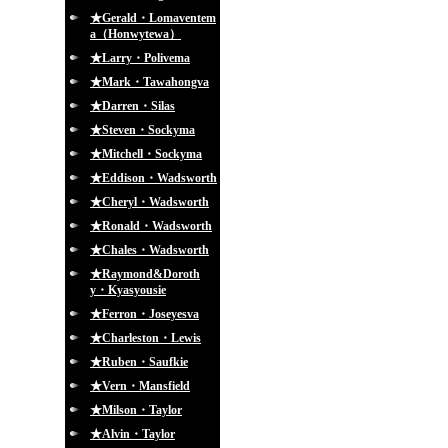
★Gerald・Lomaventem
a（Honwytewa）
★Larry・Polivema
★Mark・Tawahongva
★Darren・Silas
★Steven・Sockyma
★Mitchell・Sockyma
★Eddison・Wadsworth
★Cheryl・Wadsworth
★Ronald・Wadsworth
★Chales・Wadsworth
★Raymond&Doroth
y・Kyasyousie
★Ferron・Joseyesva
★Charleston・Lewis
★Ruben・Saufkie
★Vern・Mansfield
★Milson・Taylor
★Alvin・Taylor