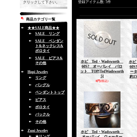
登録アイテム数
:
5件
クリックして下さい。
商品カテゴリ一覧
★★SALE商品★★
SALE リング
SALE ペンダン
ト&ネックレス&
ボロタイ
SALE ピアス&
ホピ Ted・Wadsworth
ホピ 
その他
60S? オーバレイ パロ
60
ット TOP
[TedWadsworth
ー
Hopi Jewelry
5]
約1
リング
0円
(税込)
バングル
ペンダントトップ
ピアス
ボロタイ
バックル
その他
Zuni Jewelry
ホピ Ted・Wadsworth
★リング
オーバレイ ウォーター