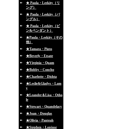
★ Paula・Leekity（リ
ング）
★ Paula・Leekity（バ
ングル）
★ Paula・Leekity（ピ
ン&ペンダント）
★Paula・Leekity（その
他）
★Tamara・Pinto
★Beverly・Etsate
★Virginia・Quam
★Bobby・Concho
★Charlotte・Dishta
★Leslie&Gladys・Lam
y
★Leander＆Lisa・Otho
le
★Stewart・Quandelacy
★Joan・Douglas
★Olivia・Panteah
★Stephen・Lonjose