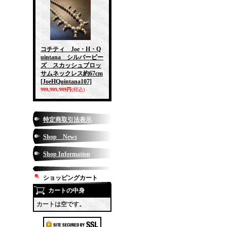
コチティ Joe・H・Q
uintana シルバービー
ズ スカッシュブロッ
サムネックレス約67cm
[JoeHQuintana107]
999,999,999円
(税込)
特定商取引法表示
Shop News
Shop Information
ショッピングカート
カートの中身
カートは空です。