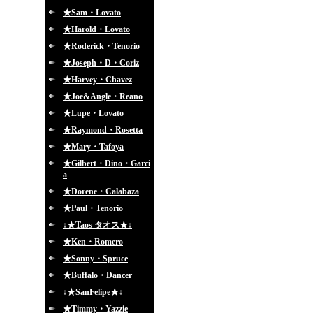
★Sam・Lovato
★Harold・Lovato
★Roderick・Tenorio
★Joseph・D・Coriz
★Harvey・Chavez
★Joe&Angle・Reano
★Lupe・Lovato
★Raymond・Rosetta
★Mary・Tafoya
★Gilbert・Dino・Garci
a
★Dorene・Calabaza
★Paul・Tenorio
↓★Taos タオス★↓
★Ken・Romero
★Sonny・Spruce
★Buffalo・Dancer
↓★SanFelipe★↓
★Timmy・Yazzie