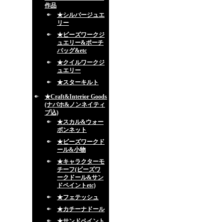
作品
★シルバージュエ
リー
★ビーズワークジ
ュエリー&ポーチ
バッグ&etc
★クイルワークジ
ュエリー
★スターキルト
★Craft&Interior Goods
(ナバホ&ノンネイティ
ブ込)
★スカル&ウォー
ボンネット
★ビーズワークド
ール&小物
★キャラクターモ
チーフ(ビーズワ
ークドール&サン
ドペイントetc)
★フェテッシュ
★カチーナドール
★サンドペイント