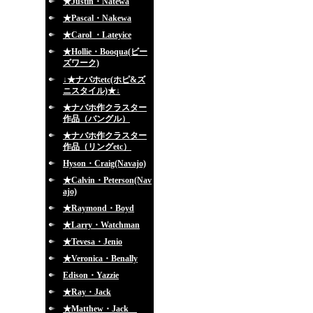
★Justin・Natewa
★Pascal・Nakewa
★Carol ・Lateyice
★Hollie・Booqua(ビー
ズワーク)
↓★ナバホetc(ホピ&ズ
ニスタイル)★↓
★ナバホ作クラスター
作品（バングル）
★ナバホ作クラスター
作品（リングetc）
Hyson・Craig(Navajo)
★Calvin・Peterson(Nav
ajo)
★Raymond・Boyd
★Larry・Watchman
★Tevesa・Jenio
★Veronica・Benally
Edison・Yazzie
★Ray・Jack
★Matthew・Jack