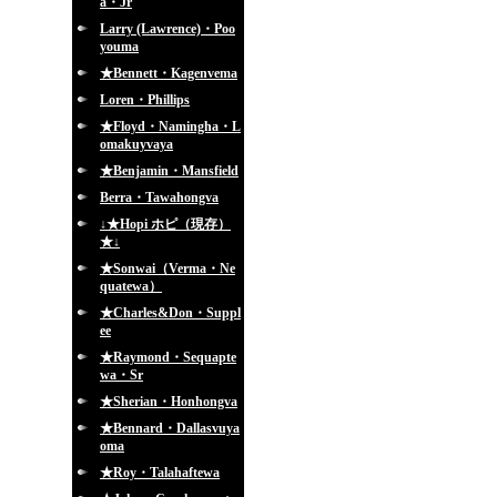
a・Jr
Larry (Lawrence)・Poo
youma
★Bennett・Kagenvema
Loren・Phillips
★Floyd・Namingha・L
omakuyvaya
★Benjamin・Mansfield
Berra・Tawahongva
↓★Hopi ホピ（現存）
★↓
★Sonwai（Verma・Ne
quatewa）
★Charles&Don・Suppl
ee
★Raymond・Sequapte
wa・Sr
★Sherian・Honhongva
★Bennard・Dallasvuya
oma
★Roy・Talahaftewa