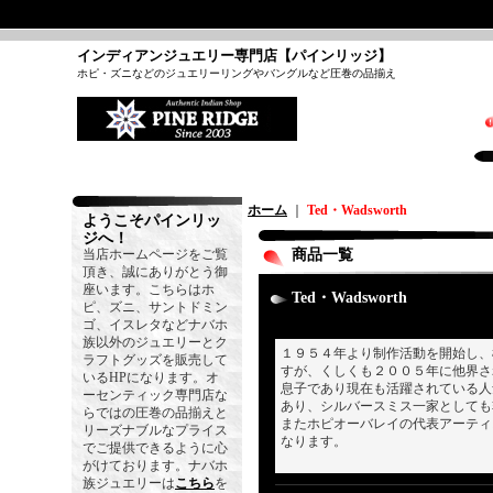
インディアンジュエリー専門店【パインリッジ】
ホピ・ズニなどのジュエリーリングやバングルなど圧巻の品揃え
ホーム
｜
Ted・Wadsworth
ようこそパインリッ
ジへ！
当店ホームページをご覧
商品一覧
頂き、誠にありがとう御
座います。こちらはホ
Ted・Wadsworth
ピ、ズニ、サントドミン
ゴ、イスレタなどナバホ
族以外のジュエリーとク
１９５４年より制作活動を開始し、
ラフトグッズを販売して
すが、くしくも２００５年に他界さ
いるHPになります。オ
息子であり現在も活躍されている人
ーセンティック専門店な
あり、シルバースミス一家としても
らではの圧巻の品揃えと
またホピオーバレイの代表アーティスト
リーズナブルなプライス
なります。
でご提供できるように心
がけております。ナバホ
族ジュエリーは
こちら
を