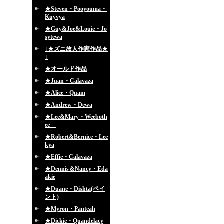
★Steven・Pooyouma・
Kuyvya
★Guy&Joe&Louie・Jo
sytewa
↓★ズニ故人作家作品★
↓
★オールド作品
★Juan・Calavaza
★Alice・Quam
★Andrew・Dewa
★Lee&Mary・Weeboth
ee
★Robert&Bernice・Lee
kya
★Effie・Calavaza
★Dennis＆Nancy・Eda
akie
★Duane・Dishta(ペイ
ント)
★Myron・Panteah
★Dickie・Quandelacy