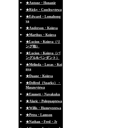
★Antone・Honanie
★Ricky・Coochwytewa
★Edward・Lomahong
va
★Anderson・Koinva
★Marthus・Koinva
★Lucion・Koinva（リ
ング他）
★Lucion・Koinva（バ
ングル&ペンダント）
★Melinda・Lucas・Koi
nva
★Duane・Koinva
★Delfred（Sparks）・
Masawytewa
★Emmett・Navakuku
★Alaric・Polequaptewa
★Willis・Humeyestewa
★Petra・Lamson
★Nathan・Fred・Jr