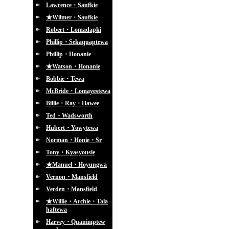
Lawrence・Saufkie
★Wilmer・Saufkie
Robert・Lomadapki
Phillip・Sekaquaptewa
Phillip・Honanie
★Watson・Honanie
Bobbie・Tewa
McBride・Lomayestewa
Billie・Ray・Hawee
Ted・Wadsworth
Hubert・Yowytewa
Norman・Honie・Sr
Tony・Kyasyousie
★Manuel・Hoyungwa
Vernon・Mansfield
Verden・Mansfield
★Willie・Archie・Tala
haftewa
Harvey・Quanimptew