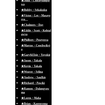
★John・Coochyumpte
wa
★Bobby・Sekakuku
★Victor・Lee・Masaye
sva
★Chalmers・Day
★Eddie・Scott・Kohtal
awva
★Philbert・Poseyesva
★Marcus・Coochwikvi
a
★Gary&Elsie・Yoyokie
★Jason・Takala
★Kevin・Takala
★Weaver・Selina
★Andrew・Saufkie
★Richard・Pawiki
★Ramon・Dalangyaw
ma
★Loren・Maha
★Brian・Kagenvema