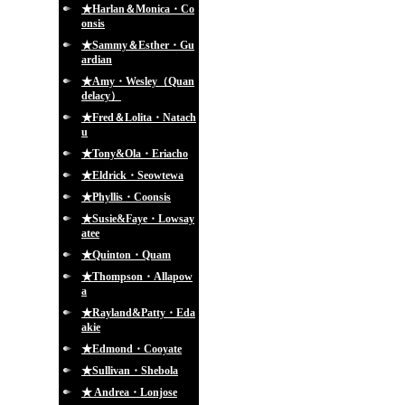
★Harlan＆Monica・Co
onsis
★Sammy＆Esther・Gu
ardian
★Amy・Wesley（Quan
delacy）
★Fred＆Lolita・Natach
u
★Tony&Ola・Eriacho
★Eldrick・Seowtewa
★Phyllis・Coonsis
★Susie&Faye・Lowsay
atee
★Quinton・Quam
★Thompson・Allapow
a
★Rayland&Patty・Eda
akie
★Edmond・Cooyate
★Sullivan・Shebola
★ Andrea・Lonjose