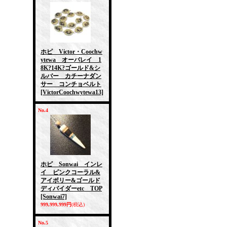
ホピ Victor・Coochw
ytewa オーバレイ 1
8K?14K?ゴールド&シ
ルバー カチーナダン
サー コンチョベルト
[VictorCoochwytewa13]
No.4
ホピ Sonwai インレ
イ ピンクコーラル&
アイボリー&ゴールド
ディバイダーetc TOP
[Sonwai7]
999,999,999円
(税込)
No.5