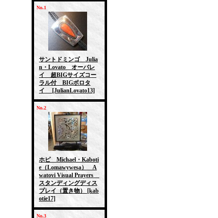
No.1
サントドミンゴ Julia
n・Lovato オーバレ
イ 超BIGサイズコー
ラル付 BIGボロタ
イ
[JulianLovato13]
No.2
ホピ Michael・Kaboti
e（Lomawywesa） A
watovi Visual Prayers
スタンディングディス
プレイ（置き物）
[kab
otie17]
No.3