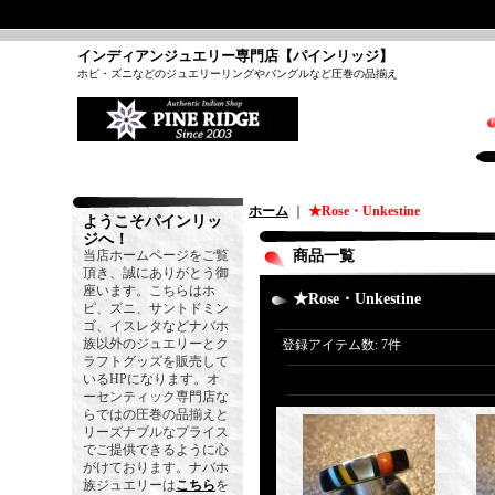
インディアンジュエリー専門店【パインリッジ】
ホピ・ズニなどのジュエリーリングやバングルなど圧巻の品揃え
ホーム
｜
★Rose・Unkestine
ようこそパインリッ
ジへ！
当店ホームページをご覧
商品一覧
頂き、誠にありがとう御
座います。こちらはホ
★Rose・Unkestine
ピ、ズニ、サントドミン
ゴ、イスレタなどナバホ
族以外のジュエリーとク
登録アイテム数
:
7件
ラフトグッズを販売して
いるHPになります。オ
ーセンティック専門店な
らではの圧巻の品揃えと
リーズナブルなプライス
でご提供できるように心
がけております。ナバホ
族ジュエリーは
こちら
を