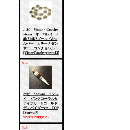
ホピ Victor・Coochw
ytewa オーバレイ 1
8K?14K?ゴールド&シ
ルバー カチーナダン
サー コンチョベルト
[VictorCoochwytewa13]
No.4
ホピ Sonwai インレ
イ ピンクコーラル&
アイボリー&ゴールド
ディバイダーetc TOP
[Sonwai7]
999,999,999円
(税込)
No.5