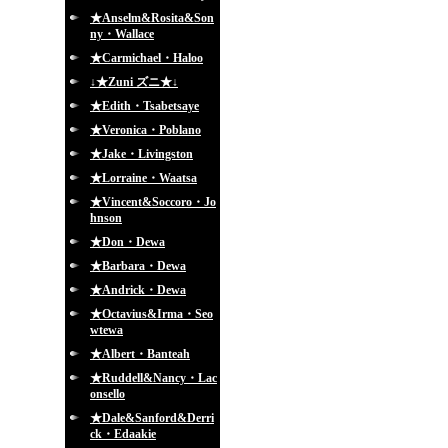
★Anselm&Rosita&Son
ny・Wallace
★Carmichael・Haloo
↓★Zuni ズニ★↓
★Edith・Tsabetsaye
★Veronica・Poblano
★Jake・Livingston
★Lorraine・Waatsa
★Vincent&Soccoro・Jo
hnson
★Don・Dewa
★Barbara・Dewa
★Andrick・Dewa
★Octavius&Irma・Seo
wtewa
★Albert・Banteah
★Ruddell&Nancy・Lac
onsello
★Dale&Sanford&Derri
ck・Edaakie