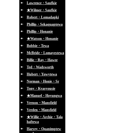
Lawrence・Saufkie
★Wilmer・Saufkie
Robert・Lomadapki
Phillip・Sekaquaptewa
Phillip・Honanie
★Watson・Honanie
Bobbie・Tewa
McBride・Lomayestewa
Billie・Ray・Hawee
Ted・Wadsworth
Hubert・Yowytewa
Norman・Honie・Sr
Tony・Kyasyousie
★Manuel・Hoyungwa
Vernon・Mansfield
Verden・Mansfield
★Willie・Archie・Tala
haftewa
Harvey・Quanimptew