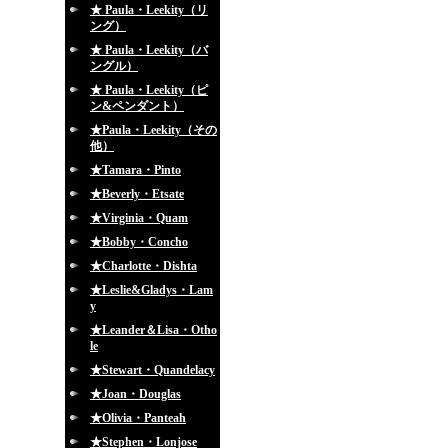
★ Paula・Leekity（リ
ング）
★ Paula・Leekity（バ
ングル）
★ Paula・Leekity（ピ
ン&ペンダント）
★Paula・Leekity（その
他）
★Tamara・Pinto
★Beverly・Etsate
★Virginia・Quam
★Bobby・Concho
★Charlotte・Dishta
★Leslie&Gladys・Lam
y
★Leander＆Lisa・Otho
le
★Stewart・Quandelacy
★Joan・Douglas
★Olivia・Panteah
★Stephen・Lonjose