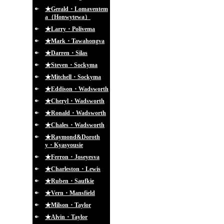
★Gerald・Lomaventem
a（Honwytewa）
★Larry・Polivema
★Mark・Tawahongva
★Darren・Silas
★Steven・Sockyma
★Mitchell・Sockyma
★Eddison・Wadsworth
★Cheryl・Wadsworth
★Ronald・Wadsworth
★Chales・Wadsworth
★Raymond&Doroth
y・Kyasyousie
★Ferron・Joseyesva
★Charleston・Lewis
★Ruben・Saufkie
★Vern・Mansfield
★Milson・Taylor
★Alvin・Taylor