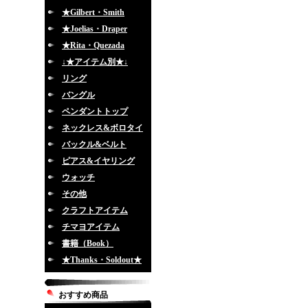
★Gilbert・Smith
★Joelias・Draper
★Rita・Quezada
↓★アイテム別★↓
リング
バングル
ペンダントトップ
ネックレス&ボロタイ
バックル&ベルト
ピアス&イヤリング
ウォッチ
その他
クラフトアイテム
チマヨアイテム
書籍（Book）
★Thanks・Soldout★
おすすめ商品