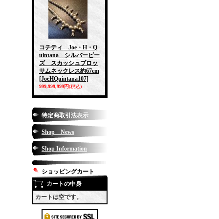
コチティ Joe・H・Q
uintana シルバービー
ズ スカッシュブロッ
サムネックレス約67cm
[JoeHQuintana107]
999,999,999円
(税込)
特定商取引法表示
Shop News
Shop Information
ショッピングカート
カートの中身
カートは空です。