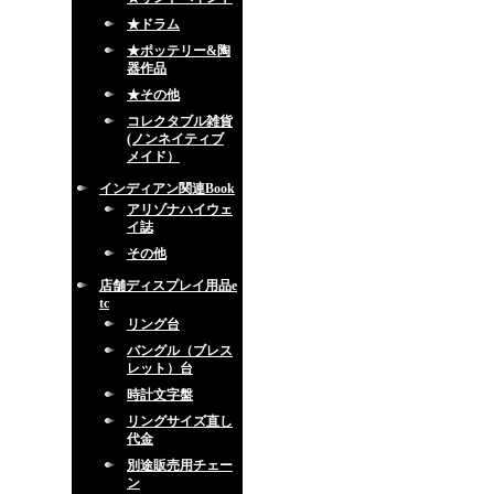
★ドラム
★ポッテリー&陶
器作品
★その他
コレクタブル雑貨
(ノンネイティブ
メイド）
インディアン関連Book
アリゾナハイウェ
イ誌
その他
店舗ディスプレイ用品e
tc
リング台
バングル（ブレス
レット）台
時計文字盤
リングサイズ直し
代金
別途販売用チェー
ン