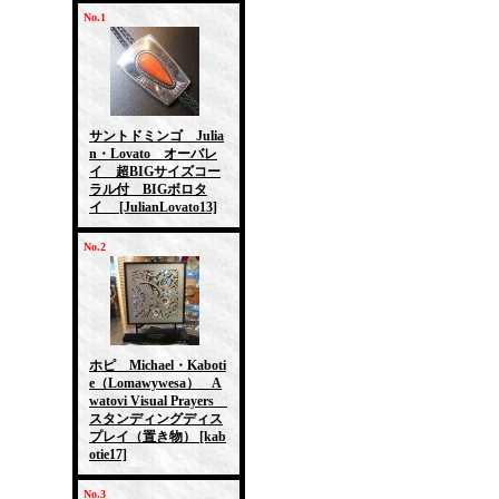
No.1
サントドミンゴ Julia
n・Lovato オーバレ
イ 超BIGサイズコー
ラル付 BIGボロタ
イ
[JulianLovato13]
No.2
ホピ Michael・Kaboti
e（Lomawywesa） A
watovi Visual Prayers
スタンディングディス
プレイ（置き物）
[kab
otie17]
No.3