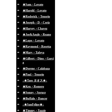
★Sam・Lovato
★Harold・Lovato
★Roderick・Tenorio
★Joseph・D・Coriz
★Harvey・Chavez
★Joe&Angle・Reano
★Lupe・Lovato
★Raymond・Rosetta
★Mary・Tafoya
★Gilbert・Dino・Garci
a
★Dorene・Calabaza
★Paul・Tenorio
↓★Taos タオス★↓
★Ken・Romero
★Sonny・Spruce
★Buffalo・Dancer
↓★SanFelipe★↓
★Timmy・Yazzie