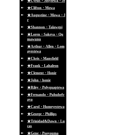
★Cyrus・Josytewa・Jr
★Clifton・Mowa
★Augustine・Mowa・J
r
★Shannon・Talawepi
★Loren・Sakeva・Qu
mawunu
★Arthur・Allen・Lom
ayestewa
★Chris・Mansfield
★Frank・Lahaleon
★Clement・Honie
★John・honie
★Riley・Polyquaptewa
★Fernando・Puhuhefv
aya
★Carol・Humeyestewa
★George・Phillips
★Trinidad&Dawn・Lu
cas
★Gene・Pooyouma