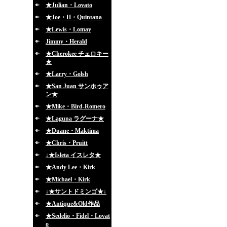
★Julian・Lovato
★Joe・H・Quintana
★Lewis・Lomay
Jimmy・Herald
★Cherokee チェロキー
★
★Larry・Golsh
★San Juan サンホゥア
ン★
★Mike・Bird-Romero
★Laguna ラグーナ★
★Duane・Maktima
★Chris・Pruitt
↓★Isleta イスレタ★
★Andy Lee・Kirk
★Michael・Kirk
↓★サントドミンゴ★↓
★Antique&Old作品
★Sedelio・Fidel・Lovat
o