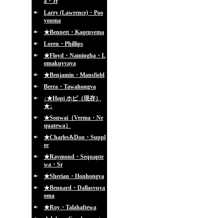
a・Jr
Larry (Lawrence)・Poo
youma
★Bennett・Kagenvema
Loren・Phillips
★Floyd・Namingha・L
omakuyvaya
★Benjamin・Mansfield
Berra・Tawahongva
↓★Hopi ホピ（現存）
★↓
★Sonwai（Verma・Ne
quatewa）
★Charles&Don・Suppl
ee
★Raymond・Sequapte
wa・Sr
★Sherian・Honhongva
★Bennard・Dallasvuya
oma
★Roy・Talahaftewa