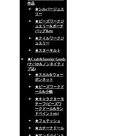
作品
★シルバージュエ
リー
★ビーズワークジ
ュエリー&ポーチ
バッグ&etc
★クイルワークジ
ュエリー
★スターキルト
★Craft&Interior Goods
(ナバホ&ノンネイティ
ブ込)
★スカル&ウォー
ボンネット
★ビーズワークド
ール&小物
★キャラクターモ
チーフ(ビーズワ
ークドール&サン
ドペイントetc)
★フェテッシュ
★カチーナドール
★サンドペイント