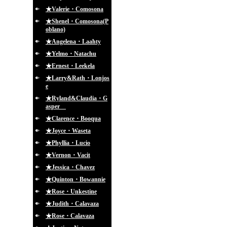
★Valerie・Comosona
★Shenel・Comosona(P
oblano)
★Angelena・Laahty
★Yelmo・Natachu
★Ernest・Leekela
★Larry&Rath・Lonjos
e
★Ryland&Claudia・G
asper
★Clarence・Booqua
★Joyce・Waseta
★Phyllia・Lucio
★Vernon・Vacit
★Jessica・Chavez
★Quinton・Bowannie
★Rose・Unkestine
★Judith・Calavaza
★Rose・Calavaza