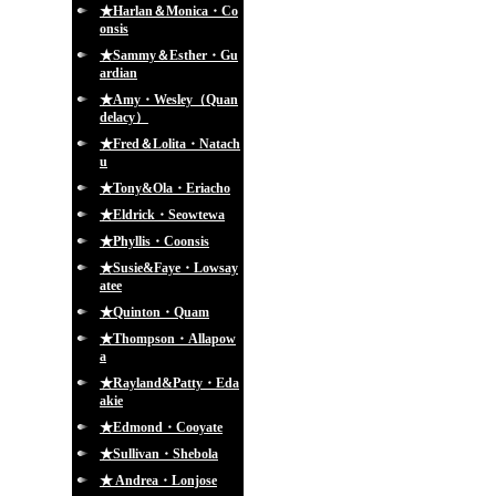
★Harlan＆Monica・Co
onsis
★Sammy＆Esther・Gu
ardian
★Amy・Wesley（Quan
delacy）
★Fred＆Lolita・Natach
u
★Tony&Ola・Eriacho
★Eldrick・Seowtewa
★Phyllis・Coonsis
★Susie&Faye・Lowsay
atee
★Quinton・Quam
★Thompson・Allapow
a
★Rayland&Patty・Eda
akie
★Edmond・Cooyate
★Sullivan・Shebola
★ Andrea・Lonjose