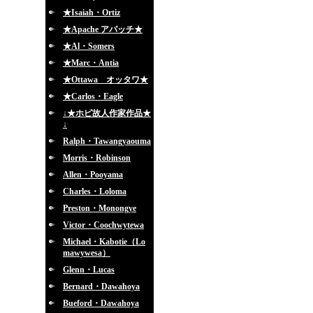
★Isaiah・Ortiz
★Apache アパッチ★
★Al・Somers
★Marc・Antia
★Ottawa オッタワ★
★Carlos・Eagle
↓★ホピ故人作家作品★
↓
Ralph・Tawangyaouma
Morris・Robinson
Allen・Pooyama
Charles・Loloma
Preston・Monongye
Victor・Coochwytewa
Michael・Kabotie（Lo
mawywesa）
Glenn・Lucas
Bernard・Dawahoya
Bueford・Dawahoya