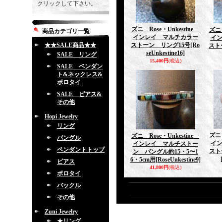
クリックして下さい。
ズニ Rose・Unkestine
ズニ 
商品カテゴリ一覧
インレイ マルチカラー
イ
★★SALE商品★★
ストーン リング15号
[Ro
スト
seUnkestine16]
SALE リング
15,400円
(税込)
SALE ペンダン
ト&ネックレス&
ボロタイ
SALE ピアス&
その他
Hopi Jewelry
リング
ズニ 
ズニ Rose・Unkestine
バングル
イ
インレイ マルチストー
ペンダントトップ
スト
ン バングル約15・5〜1
6・5cm用
[RoseUnkestine9]
ピアス
41,800円
(税込)
ボロタイ
バックル
その他
Zuni Jewelry
★リング