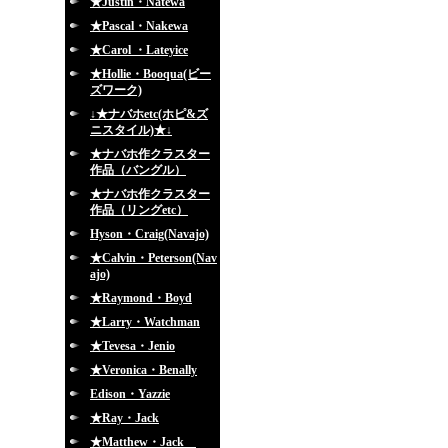
★Justin・Natewa
★Pascal・Nakewa
★Carol ・Lateyice
★Hollie・Booqua(ビー
ズワーク)
↓★ナバホetc(ホピ&ズ
ニスタイル)★↓
★ナバホ作クラスター
作品（バングル）
★ナバホ作クラスター
作品（リングetc）
Hyson・Craig(Navajo)
★Calvin・Peterson(Nav
ajo)
★Raymond・Boyd
★Larry・Watchman
★Tevesa・Jenio
★Veronica・Benally
Edison・Yazzie
★Ray・Jack
★Matthew・Jack