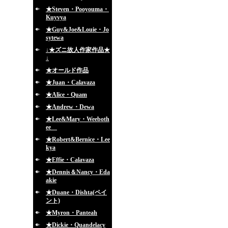
★Steven・Pooyouma・
Kuyvya
★Guy&Joe&Louie・Jo
sytewa
↓★ズニ故人作家作品★
↓
★オールド作品
★Juan・Calavaza
★Alice・Quam
★Andrew・Dewa
★Lee&Mary・Weeboth
ee
★Robert&Bernice・Lee
kya
★Effie・Calavaza
★Dennis＆Nancy・Eda
akie
★Duane・Dishta(ペイ
ント)
★Myron・Panteah
★Dickie・Quandelacy