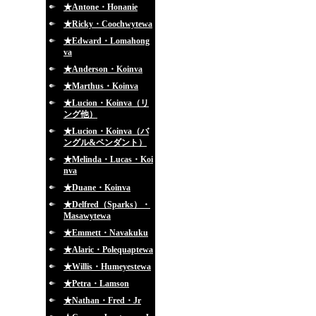
★Antone・Honanie
★Ricky・Coochwytewa
★Edward・Lomahong
va
★Anderson・Koinva
★Marthus・Koinva
★Lucion・Koinva（リ
ング他）
★Lucion・Koinva（バ
ングル&ペンダント）
★Melinda・Lucas・Koi
nva
★Duane・Koinva
★Delfred（Sparks）・
Masawytewa
★Emmett・Navakuku
★Alaric・Polequaptewa
★Willis・Humeyestewa
★Petra・Lamson
★Nathan・Fred・Jr