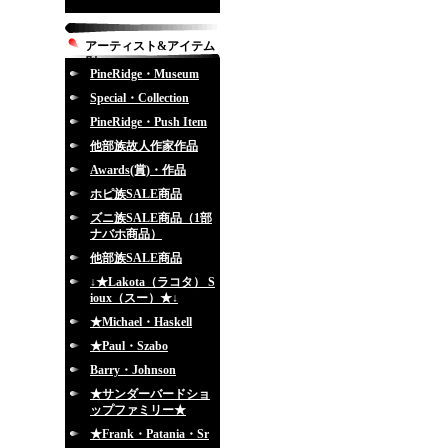
アーティスト&アイテム
別
PineRidge・Museum
Special・Collection
PineRidge・Push Item
他部族故人作家作品
Awards(賞)・作品
ホピ族SALE商品
ズニ族SALE商品（1部
ナバホ商品）
他部族SALE商品
↓★Lakota（ラコタ） S
ioux（スー）★↓
★Michael・Haskell
★Paul・Szabo
Barry・Johnson
★サンダーバードショ
ップファミリー★
★Frank・Patania・Sr