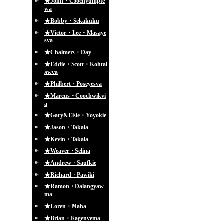
★John・Coochyumpte
wa
★Bobby・Sekakuku
★Victor・Lee・Masaye
sva
★Chalmers・Day
★Eddie・Scott・Kohtal
awva
★Philbert・Poseyesva
★Marcus・Coochwikvi
a
★Gary&Elsie・Yoyokie
★Jason・Takala
★Kevin・Takala
★Weaver・Selina
★Andrew・Saufkie
★Richard・Pawiki
★Ramon・Dalangyaw
ma
★Loren・Maha
★Brian・Kagenvema