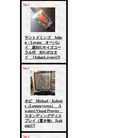
No.1
サントドミンゴ Julia
n・Lovato オーバレ
イ 超BIGサイズコー
ラル付 BIGボロタ
イ
[JulianLovato13]
No.2
ホピ Michael・Kaboti
e（Lomawywesa） A
watovi Visual Prayers
スタンディングディス
プレイ（置き物）
[kab
otie17]
No.3