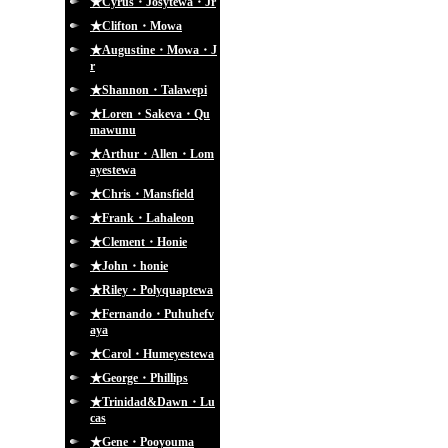
★Cyrus・Josytewa・Jr
★Clifton・Mowa
★Augustine・Mowa・J
r
★Shannon・Talawepi
★Loren・Sakeva・Qu
mawunu
★Arthur・Allen・Lom
ayestewa
★Chris・Mansfield
★Frank・Lahaleon
★Clement・Honie
★John・honie
★Riley・Polyquaptewa
★Fernando・Puhuhefv
aya
★Carol・Humeyestewa
★George・Phillips
★Trinidad&Dawn・Lu
cas
★Gene・Pooyouma