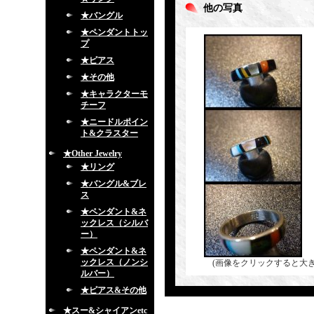
他の写真
★バングル
★ペンダントトッ
プ
★ピアス
★その他
★キャラクターモ
チーフ
★ニードルポイン
ト&クラスター
★Other Jewelry
★リング
★バングル&ブレ
ス
★ペンダント&ネ
ックレス（シルバ
ー）
★ペンダント&ネ
ックレス（ノンシ
(画像をクリックすると大
ルバー）
★ピアス&その他
★スー&シャイアンetc