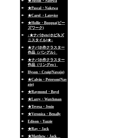
★Justin・Natewa
★Pascal・Nakewa
★Carol ・Lateyice
★Hollie・Booqua(ビー
ズワーク)
↓★ナバホetc(ホピ&ズ
ニスタイル)★↓
★ナバホ作クラスター
作品（バングル）
★ナバホ作クラスター
作品（リングetc）
Hyson・Craig(Navajo)
★Calvin・Peterson(Nav
ajo)
★Raymond・Boyd
★Larry・Watchman
★Tevesa・Jenio
★Veronica・Benally
Edison・Yazzie
★Ray・Jack
★Matthew・Jack