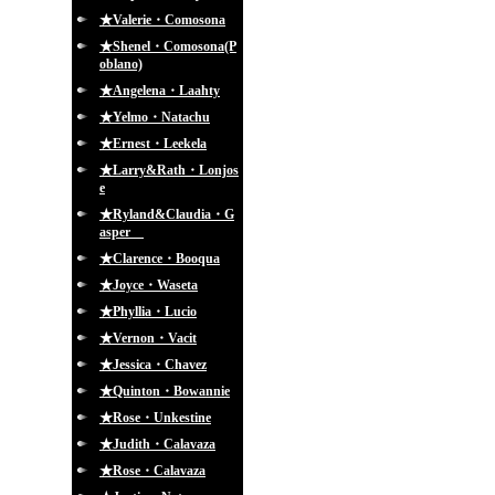
★Valerie・Comosona
★Shenel・Comosona(P
oblano)
★Angelena・Laahty
★Yelmo・Natachu
★Ernest・Leekela
★Larry&Rath・Lonjos
e
★Ryland&Claudia・G
asper
★Clarence・Booqua
★Joyce・Waseta
★Phyllia・Lucio
★Vernon・Vacit
★Jessica・Chavez
★Quinton・Bowannie
★Rose・Unkestine
★Judith・Calavaza
★Rose・Calavaza