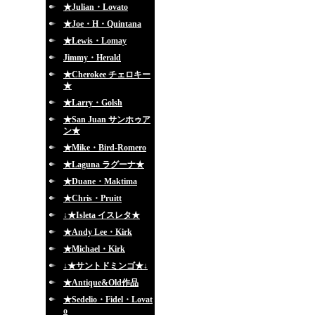
★Julian・Lovato
★Joe・H・Quintana
★Lewis・Lomay
Jimmy・Herald
★Cherokee チェロキー
★
★Larry・Golsh
★San Juan サンホゥア
ン★
★Mike・Bird-Romero
★Laguna ラグーナ★
★Duane・Maktima
★Chris・Pruitt
↓★Isleta イスレタ★
★Andy Lee・Kirk
★Michael・Kirk
↓★サントドミンゴ★↓
★Antique&Old作品
★Sedelio・Fidel・Lovat
o