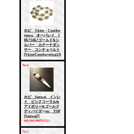
ホピ Victor・Coochw
ytewa オーバレイ 1
8K?14K?ゴールド&シ
ルバー カチーナダン
サー コンチョベルト
[VictorCoochwytewa13]
No.4
ホピ Sonwai インレ
イ ピンクコーラル&
アイボリー&ゴールド
ディバイダーetc TOP
[Sonwai7]
999,999,999円
(税込)
No.5