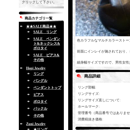
クリックして下さい。
商品カテゴリ一覧
★★SALE商品★★
SALE リング
SALE ペンダン
色カラフルなマルチカラーストー
ト&ネックレス&
ボロタイ
前面にインレイが施されており、
SALE ピアス&
その他
細身幅サイズですので、男性女性
Hopi Jewelry
リング
商品詳細
バングル
リング部幅
:
ペンダントトップ
リングサイズ
:
ピアス
リングサイズ直しについて
:
ボロタイ
ホールマーク
:
バックル
管理番号（商品番号ではありませ
その他
消費税抜き価格
:
Zuni Jewelry
★リング