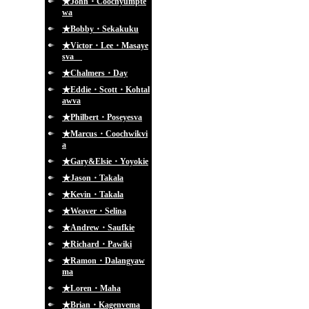
★John・Coochyumpte
wa
★Bobby・Sekakuku
★Victor・Lee・Masaye
sva
★Chalmers・Day
★Eddie・Scott・Kohtal
awva
★Philbert・Poseyesva
★Marcus・Coochwikvi
a
★Gary&Elsie・Yoyokie
★Jason・Takala
★Kevin・Takala
★Weaver・Selina
★Andrew・Saufkie
★Richard・Pawiki
★Ramon・Dalangyaw
ma
★Loren・Maha
★Brian・Kagenvema