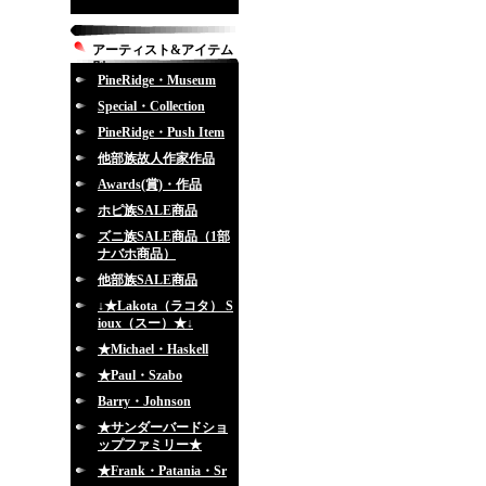
アーティスト&アイテム
別
PineRidge・Museum
Special・Collection
PineRidge・Push Item
他部族故人作家作品
Awards(賞)・作品
ホピ族SALE商品
ズニ族SALE商品（1部
ナバホ商品）
他部族SALE商品
↓★Lakota（ラコタ） S
ioux（スー）★↓
★Michael・Haskell
★Paul・Szabo
Barry・Johnson
★サンダーバードショ
ップファミリー★
★Frank・Patania・Sr