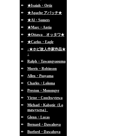
★Isaiah・Ortiz
★Apache アパッチ★
★Al・Somers
★Marc・Antia
★Ottawa オッタワ★
★Carlos・Eagle
↓★ホピ故人作家作品★
↓
Ralph・Tawangyaouma
Morris・Robinson
Allen・Pooyama
Charles・Loloma
Preston・Monongye
Victor・Coochwytewa
Michael・Kabotie（Lo
mawywesa）
Glenn・Lucas
Bernard・Dawahoya
Bueford・Dawahoya