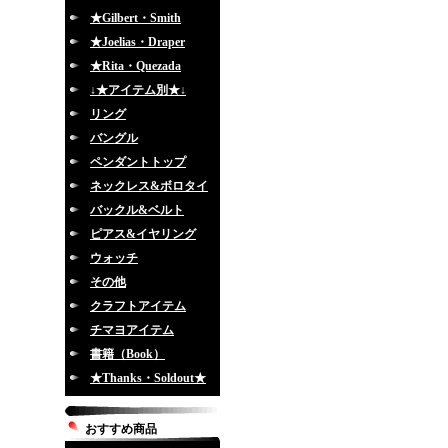
★Gilbert・Smith
★Joelias・Draper
★Rita・Quezada
↓★アイテム別★↓
リング
バングル
ペンダントトップ
ネックレス&ボロタイ
バックル&ベルト
ピアス&イヤリング
ウォッチ
その他
クラフトアイテム
チマヨアイテム
書籍（Book）
★Thanks・Soldout★
おすすめ商品