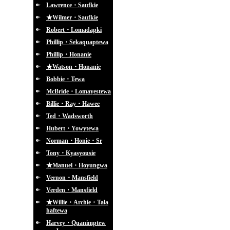
Lawrence・Saufkie
★Wilmer・Saufkie
Robert・Lomadapki
Phillip・Sekaquaptewa
Phillip・Honanie
★Watson・Honanie
Bobbie・Tewa
McBride・Lomayestewa
Billie・Ray・Hawee
Ted・Wadsworth
Hubert・Yowytewa
Norman・Honie・Sr
Tony・Kyasyousie
★Manuel・Hoyungwa
Vernon・Mansfield
Verden・Mansfield
★Willie・Archie・Tala
haftewa
Harvey・Quanimptew