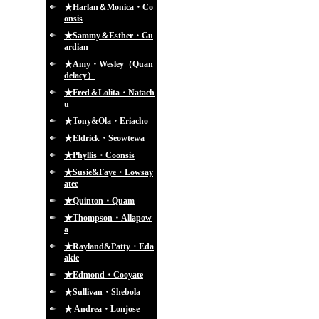
★Harlan＆Monica・Co
onsis
★Sammy＆Esther・Gu
ardian
★Amy・Wesley（Quan
delacy）
★Fred＆Lolita・Natach
u
★Tony&Ola・Eriacho
★Eldrick・Seowtewa
★Phyllis・Coonsis
★Susie&Faye・Lowsay
atee
★Quinton・Quam
★Thompson・Allapow
a
★Rayland&Patty・Eda
akie
★Edmond・Cooyate
★Sullivan・Shebola
★ Andrea・Lonjose