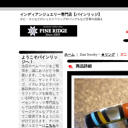
インディアンジュエリー専門店【パインリッジ】
ホピ・ズニなどのジュエリーリングやバングルなど圧巻の品揃え
ホーム
｜ Zuni Jewelry >
★リング
｜
ズニ
ようこそパインリッ
ジへ！
当店ホームページをご覧
商品詳細
頂き、誠にありがとう御
座います。こちらはホ
ピ、ズニ、サントドミン
ゴ、イスレタなどナバホ
族以外のジュエリーとク
ラフトグッズを販売して
いるHPになります。オ
ーセンティック専門店な
らではの圧巻の品揃えと
リーズナブルなプライス
でご提供できるように心
がけております。ナバホ
族ジュエリーは
こちら
を