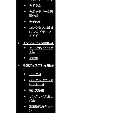
★ドラム
★ポッテリー&陶
器作品
★その他
コレクタブル雑貨
(ノンネイティブ
メイド）
インディアン関連Book
アリゾナハイウェ
イ誌
その他
店舗ディスプレイ用品e
tc
リング台
バングル（ブレス
レット）台
時計文字盤
リングサイズ直し
代金
別途販売用チェー
ン