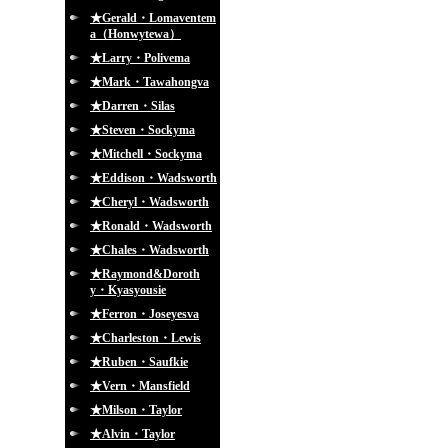
★Gerald・Lomaventem
a（Honwytewa）
★Larry・Polivema
★Mark・Tawahongva
★Darren・Silas
★Steven・Sockyma
★Mitchell・Sockyma
★Eddison・Wadsworth
★Cheryl・Wadsworth
★Ronald・Wadsworth
★Chales・Wadsworth
★Raymond&Doroth
y・Kyasyousie
★Ferron・Joseyesva
★Charleston・Lewis
★Ruben・Saufkie
★Vern・Mansfield
★Milson・Taylor
★Alvin・Taylor