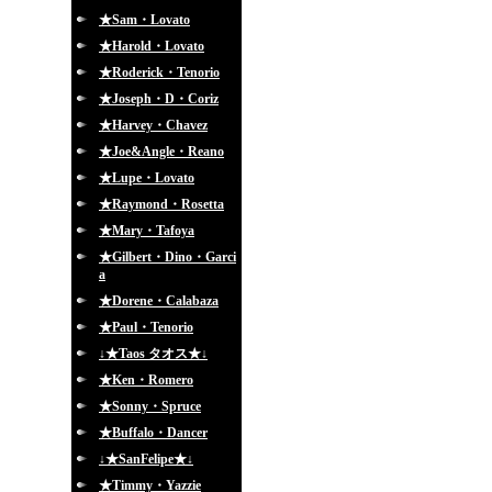
★Sam・Lovato
★Harold・Lovato
★Roderick・Tenorio
★Joseph・D・Coriz
★Harvey・Chavez
★Joe&Angle・Reano
★Lupe・Lovato
★Raymond・Rosetta
★Mary・Tafoya
★Gilbert・Dino・Garci
a
★Dorene・Calabaza
★Paul・Tenorio
↓★Taos タオス★↓
★Ken・Romero
★Sonny・Spruce
★Buffalo・Dancer
↓★SanFelipe★↓
★Timmy・Yazzie