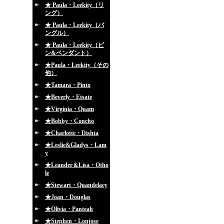
★ Paula・Leekity（リ
ング）
★ Paula・Leekity（バ
ングル）
★ Paula・Leekity（ピ
ン&ペンダント）
★Paula・Leekity（その
他）
★Tamara・Pinto
★Beverly・Etsate
★Virginia・Quam
★Bobby・Concho
★Charlotte・Dishta
★Leslie&Gladys・Lam
y
★Leander＆Lisa・Otho
le
★Stewart・Quandelacy
★Joan・Douglas
★Olivia・Panteah
★Stephen・Lonjose