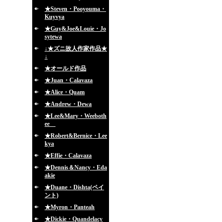
★Steven・Pooyouma・
Kuyvya
★Guy&Joe&Louie・Jo
sytewa
↓★ズニ故人作家作品★
↓
★オールド作品
★Juan・Calavaza
★Alice・Quam
★Andrew・Dewa
★Lee&Mary・Weeboth
ee
★Robert&Bernice・Lee
kya
★Effie・Calavaza
★Dennis＆Nancy・Eda
akie
★Duane・Dishta(ペイ
ント)
★Myron・Panteah
★Dickie・Quandelacy