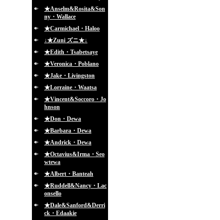
★Anselm&Rosita&Son
ny・Wallace
★Carmichael・Haloo
↓★Zuni ズニ★↓
★Edith・Tsabetsaye
★Veronica・Poblano
★Jake・Livingston
★Lorraine・Waatsa
★Vincent&Soccoro・Jo
hnson
★Don・Dewa
★Barbara・Dewa
★Andrick・Dewa
★Octavius&Irma・Seo
wtewa
★Albert・Banteah
★Ruddell&Nancy・Lac
onsello
★Dale&Sanford&Derri
ck・Edaakie