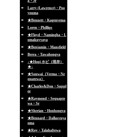
a・Jr
Larry (Lawrence)・Poo
youma
★Bennett・Kagenvema
Loren・Phillips
★Floyd・Namingha・L
omakuyvaya
★Benjamin・Mansfield
Berra・Tawahongva
↓★Hopi ホピ（現存）
★↓
★Sonwai（Verma・Ne
quatewa）
★Charles&Don・Suppl
ee
★Raymond・Sequapte
wa・Sr
★Sherian・Honhongva
★Bennard・Dallasvuya
oma
★Roy・Talahaftewa