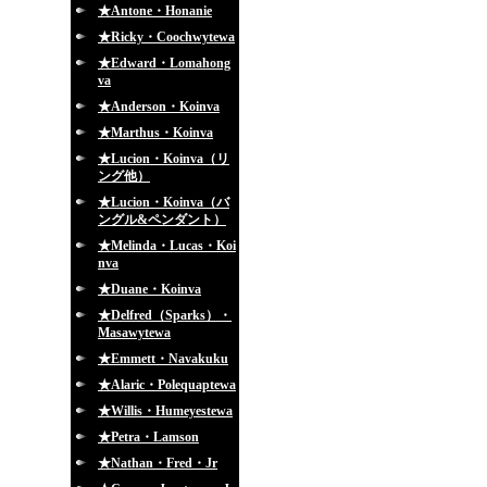
★Antone・Honanie
★Ricky・Coochwytewa
★Edward・Lomahong
va
★Anderson・Koinva
★Marthus・Koinva
★Lucion・Koinva（リ
ング他）
★Lucion・Koinva（バ
ングル&ペンダント）
★Melinda・Lucas・Koi
nva
★Duane・Koinva
★Delfred（Sparks）・
Masawytewa
★Emmett・Navakuku
★Alaric・Polequaptewa
★Willis・Humeyestewa
★Petra・Lamson
★Nathan・Fred・Jr