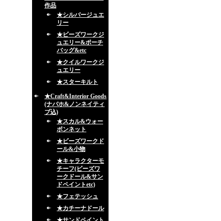
作品
★シルバージュエ
リー
★ビーズワークジ
ュエリー&ポーチ
バッグ&etc
★クイルワークジ
ュエリー
★スターキルト
★Craft&Interior Goods
(ナバホ&ノンネイティ
ブ込)
★スカル&ウォー
ボンネット
★ビーズワークド
ール&小物
★キャラクターモ
チーフ(ビーズワ
ークドール&サン
ドペイントetc)
★フェテッシュ
★カチーナドール
★サンドペイント