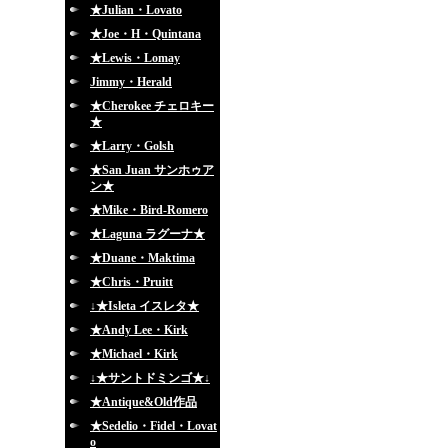
★Julian・Lovato
★Joe・H・Quintana
★Lewis・Lomay
Jimmy・Herald
★Cherokee チェロキー
★
★Larry・Golsh
★San Juan サンホゥア
ン★
★Mike・Bird-Romero
★Laguna ラグーナ★
★Duane・Maktima
★Chris・Pruitt
↓★Isleta イスレタ★
★Andy Lee・Kirk
★Michael・Kirk
↓★サントドミンゴ★↓
★Antique&Old作品
★Sedelio・Fidel・Lovat
o