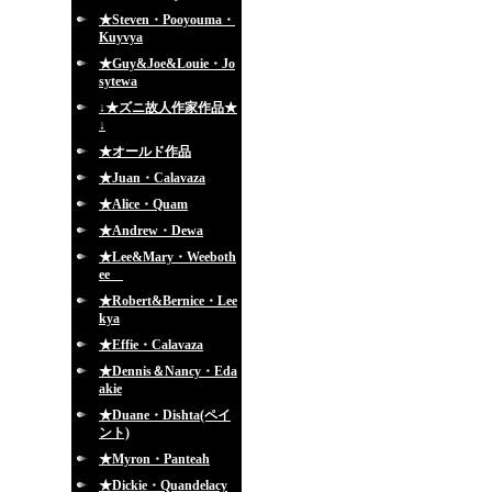
★Steven・Pooyouma・
Kuyvya
★Guy&Joe&Louie・Jo
sytewa
↓★ズニ故人作家作品★
↓
★オールド作品
★Juan・Calavaza
★Alice・Quam
★Andrew・Dewa
★Lee&Mary・Weeboth
ee
★Robert&Bernice・Lee
kya
★Effie・Calavaza
★Dennis＆Nancy・Eda
akie
★Duane・Dishta(ペイ
ント)
★Myron・Panteah
★Dickie・Quandelacy