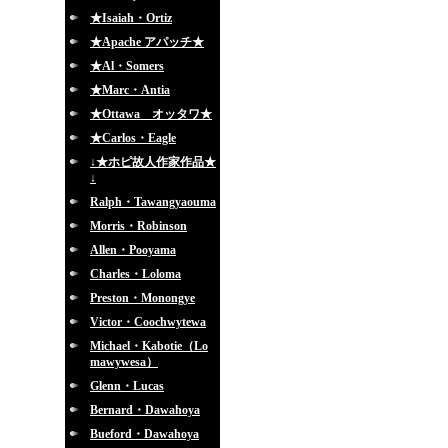
★Isaiah・Ortiz
★Apache アパッチ★
★Al・Somers
★Marc・Antia
★Ottawa オッタワ★
★Carlos・Eagle
↓★ホピ故人作家作品★
↓
Ralph・Tawangyaouma
Morris・Robinson
Allen・Pooyama
Charles・Loloma
Preston・Monongye
Victor・Coochwytewa
Michael・Kabotie（Lo
mawywesa）
Glenn・Lucas
Bernard・Dawahoya
Bueford・Dawahoya