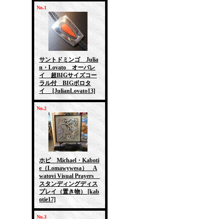
No.1
サントドミンゴ Julia
n・Lovato オーバレ
イ 超BIGサイズコー
ラル付 BIGボロタ
イ
[JulianLovato13]
No.2
ホピ Michael・Kaboti
e（Lomawywesa） A
watovi Visual Prayers
スタンディングディス
プレイ（置き物）
[kab
otie17]
No.3