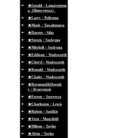
★Gerald・Lomaventem
a（Honwytewa）
★Larry・Polivema
★Mark・Tawahongva
★Darren・Silas
★Steven・Sockyma
★Mitchell・Sockyma
★Eddison・Wadsworth
★Cheryl・Wadsworth
★Ronald・Wadsworth
★Chales・Wadsworth
★Raymond&Doroth
y・Kyasyousie
★Ferron・Joseyesva
★Charleston・Lewis
★Ruben・Saufkie
★Vern・Mansfield
★Milson・Taylor
★Alvin・Taylor