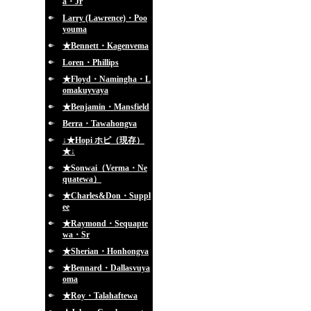
a・Jr
Larry (Lawrence)・Poo
youma
★Bennett・Kagenvema
Loren・Phillips
★Floyd・Namingha・L
omakuyvaya
★Benjamin・Mansfield
Berra・Tawahongva
↓★Hopi ホピ（現存）
★↓
★Sonwai（Verma・Ne
quatewa）
★Charles&Don・Suppl
ee
★Raymond・Sequapte
wa・Sr
★Sherian・Honhongva
★Bennard・Dallasvuya
oma
★Roy・Talahaftewa