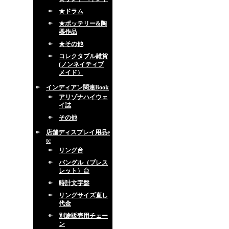
★ドラム
★ポッテリー&陶
器作品
★その他
コレクタブル雑貨
(ノンネイティブ
メイド）
インディアン関連Book
アリゾナハイウェ
イ誌
その他
店舗ディスプレイ用品e
tc
リング台
バングル（ブレス
レット）台
時計文字盤
リングサイズ直し
代金
別途販売用チェー
ン