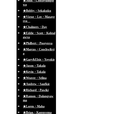
★John・Coochyumpte
wa
★Bobby・Sekakuku
★Victor・Lee・Masaye
sva
★Chalmers・Day
★Eddie・Scott・Kohtal
awva
★Philbert・Poseyesva
★Marcus・Coochwikvi
a
★Gary&Elsie・Yoyokie
★Jason・Takala
★Kevin・Takala
★Weaver・Selina
★Andrew・Saufkie
★Richard・Pawiki
★Ramon・Dalangyaw
ma
★Loren・Maha
★Brian・Kagenvema