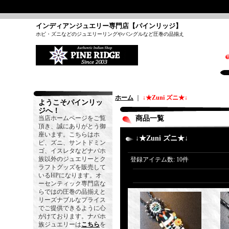
インディアンジュエリー専門店【パインリッジ】
ホピ・ズニなどのジュエリーリングやバングルなど圧巻の品揃え
ホーム
｜
↓★Zuni ズニ★↓
ようこそパインリッ
ジへ！
当店ホームページをご覧
商品一覧
頂き、誠にありがとう御
座います。こちらはホ
↓★Zuni ズニ★↓
ピ、ズニ、サントドミン
ゴ、イスレタなどナバホ
族以外のジュエリーとク
登録アイテム数
:
10件
ラフトグッズを販売して
いるHPになります。オ
ーセンティック専門店な
らではの圧巻の品揃えと
リーズナブルなプライス
でご提供できるように心
がけております。ナバホ
族ジュエリーは
こちら
を