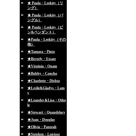
★ Paula・Leekity（リ
ング）
★ Paula・Leekity（バ
ングル）
★ Paula・Leekity（ピ
ン&ペンダント）
★Paula・Leekity（その
他）
★Tamara・Pinto
★Beverly・Etsate
★Virginia・Quam
★Bobby・Concho
★Charlotte・Dishta
★Leslie&Gladys・Lam
y
★Leander＆Lisa・Otho
le
★Stewart・Quandelacy
★Joan・Douglas
★Olivia・Panteah
★Stephen・Lonjose