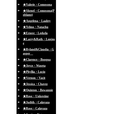
★Valerie・Comosona
★Shenel・Comosona(P
oblano)
★Angelena・Laahty
★Yelmo・Natachu
★Ernest・Leekela
★Larry&Rath・Lonjos
e
★Ryland&Claudia・G
asper
★Clarence・Booqua
★Joyce・Waseta
★Phyllia・Lucio
★Vernon・Vacit
★Jessica・Chavez
★Quinton・Bowannie
★Rose・Unkestine
★Judith・Calavaza
★Rose・Calavaza