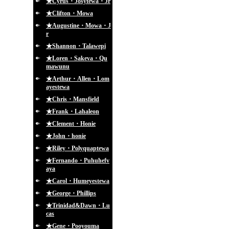
★Cyrus・Josytewa・Jr
★Clifton・Mowa
★Augustine・Mowa・J
r
★Shannon・Talawepi
★Loren・Sakeva・Qu
mawunu
★Arthur・Allen・Lom
ayestewa
★Chris・Mansfield
★Frank・Lahaleon
★Clement・Honie
★John・honie
★Riley・Polyquaptewa
★Fernando・Puhuhefv
aya
★Carol・Humeyestewa
★George・Phillips
★Trinidad&Dawn・Lu
cas
★Gene・Pooyouma