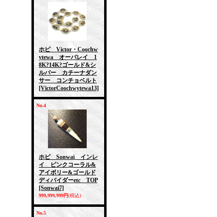
ホピ Victor・Coochw
ytewa オーバレイ 1
8K?14K?ゴールド&シ
ルバー カチーナダン
サー コンチョベルト
[VictorCoochwytewa13]
No.4
ホピ Sonwai インレ
イ ピンクコーラル&
アイボリー&ゴールド
ディバイダーetc TOP
[Sonwai7]
999,999,999円
(税込)
No.5