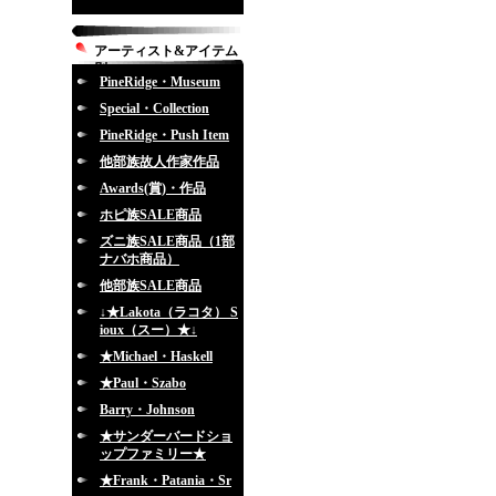
アーティスト&アイテム
別
PineRidge・Museum
Special・Collection
PineRidge・Push Item
他部族故人作家作品
Awards(賞)・作品
ホピ族SALE商品
ズニ族SALE商品（1部
ナバホ商品）
他部族SALE商品
↓★Lakota（ラコタ） S
ioux（スー）★↓
★Michael・Haskell
★Paul・Szabo
Barry・Johnson
★サンダーバードショ
ップファミリー★
★Frank・Patania・Sr