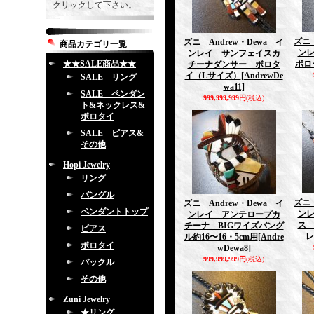
クリックして下さい。
ズニ 
ズニ Andrew・Dewa イ
商品カテゴリ一覧
ン
ンレイ サンフェイスカ
★★SALE商品★★
ボロ
チーナダンサー ボロタ
イ（Lサイズ）
[AndrewDe
SALE リング
wa11]
SALE ペンダン
999,999,999円
(税込)
ト&ネックレス&
ボロタイ
SALE ピアス&
その他
Hopi Jewelry
リング
バングル
ズニ 
ズニ Andrew・Dewa イ
ペンダントトップ
ン
ンレイ アンテロープカ
ス
チーナ BIGワイズバング
ピアス
レ
ル約16〜16・5cm用
[Andre
ボロタイ
wDewa8]
999,999,999円
(税込)
バックル
その他
Zuni Jewelry
★リング