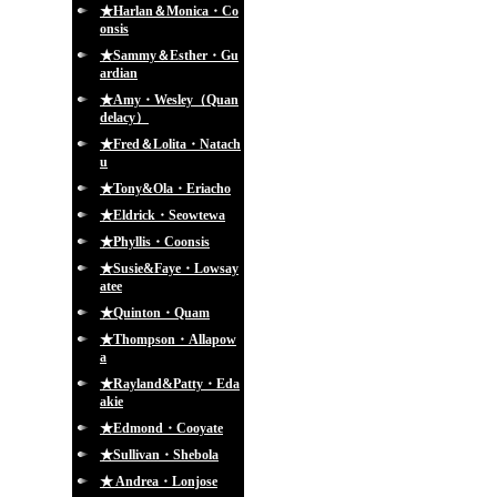
★Harlan＆Monica・Co
onsis
★Sammy＆Esther・Gu
ardian
★Amy・Wesley（Quan
delacy）
★Fred＆Lolita・Natach
u
★Tony&Ola・Eriacho
★Eldrick・Seowtewa
★Phyllis・Coonsis
★Susie&Faye・Lowsay
atee
★Quinton・Quam
★Thompson・Allapow
a
★Rayland&Patty・Eda
akie
★Edmond・Cooyate
★Sullivan・Shebola
★ Andrea・Lonjose