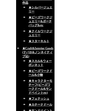
作品
★シルバージュエ
リー
★ビーズワークジ
ュエリー&ポーチ
バッグ&etc
★クイルワークジ
ュエリー
★スターキルト
★Craft&Interior Goods
(ナバホ&ノンネイティ
ブ込)
★スカル&ウォー
ボンネット
★ビーズワークド
ール&小物
★キャラクターモ
チーフ(ビーズワ
ークドール&サン
ドペイントetc)
★フェテッシュ
★カチーナドール
★サンドペイント