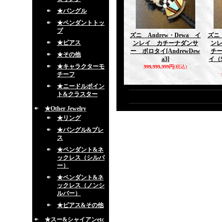
★バングル
★ペンダントトッ
プ
ズニ Andrew・Dewa イ
ズニ 
★ピアス
ンレイ カチーナダンサ
ン
ー ボロタイ
[AndrewDew
チ
★その他
a3]
イ（
★キャラクターモ
999,999,999円
(税込)
チーフ
★ニードルポイン
ト&クラスター
★Other Jewelry
★リング
★バングル&ブレ
ス
★ペンダント&ネ
ックレス（シルバ
ー）
★ペンダント&ネ
ックレス（ノンシ
ルバー）
★ピアス&その他
★スー&シャイアンetc