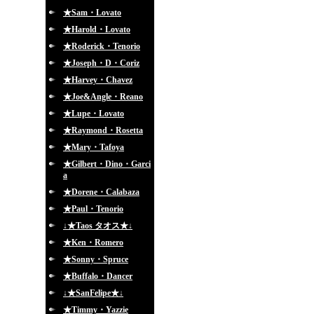
★Sam・Lovato
★Harold・Lovato
★Roderick・Tenorio
★Joseph・D・Coriz
★Harvey・Chavez
★Joe&Angle・Reano
★Lupe・Lovato
★Raymond・Rosetta
★Mary・Tafoya
★Gilbert・Dino・Garci
a
★Dorene・Calabaza
★Paul・Tenorio
↓★Taos タオス★↓
★Ken・Romero
★Sonny・Spruce
★Buffalo・Dancer
↓★SanFelipe★↓
★Timmy・Yazzie