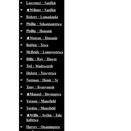
Lawrence・Saufkie
★Wilmer・Saufkie
Robert・Lomadapki
Phillip・Sekaquaptewa
Phillip・Honanie
★Watson・Honanie
Bobbie・Tewa
McBride・Lomayestewa
Billie・Ray・Hawee
Ted・Wadsworth
Hubert・Yowytewa
Norman・Honie・Sr
Tony・Kyasyousie
★Manuel・Hoyungwa
Vernon・Mansfield
Verden・Mansfield
★Willie・Archie・Tala
haftewa
Harvey・Quanimptew