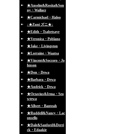
★Anselm&Rosita&Son
ny・Wallace
★Carmichael・Haloo
↓★Zuni ズニ★↓
★Edith・Tsabetsaye
★Veronica・Poblano
★Jake・Livingston
★Lorraine・Waatsa
★Vincent&Soccoro・Jo
hnson
★Don・Dewa
★Barbara・Dewa
★Andrick・Dewa
★Octavius&Irma・Seo
wtewa
★Albert・Banteah
★Ruddell&Nancy・Lac
onsello
★Dale&Sanford&Derri
ck・Edaakie