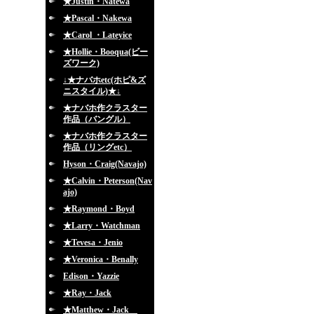
★Justin・Natewa
★Pascal・Nakewa
★Carol ・Lateyice
★Hollie・Booqua(ビー
ズワーク)
↓★ナバホetc(ホピ&ズ
ニスタイル)★↓
★ナバホ作クラスター
作品（バングル）
★ナバホ作クラスター
作品（リングetc）
Hyson・Craig(Navajo)
★Calvin・Peterson(Nav
ajo)
★Raymond・Boyd
★Larry・Watchman
★Tevesa・Jenio
★Veronica・Benally
Edison・Yazzie
★Ray・Jack
★Matthew・Jack