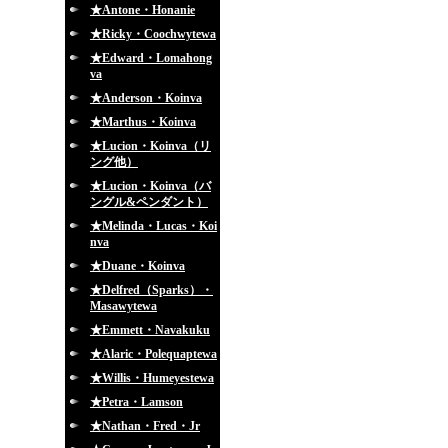
★Antone・Honanie
★Ricky・Coochwytewa
★Edward・Lomahong
va
★Anderson・Koinva
★Marthus・Koinva
★Lucion・Koinva（リ
ング他）
★Lucion・Koinva（バ
ングル&ペンダント）
★Melinda・Lucas・Koi
nva
★Duane・Koinva
★Delfred（Sparks）・
Masawytewa
★Emmett・Navakuku
★Alaric・Polequaptewa
★Willis・Humeyestewa
★Petra・Lamson
★Nathan・Fred・Jr