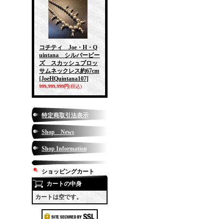
コチティ Joe・H・Q
uintana シルバービー
ズ スカッシュブロッ
サムネックレス約67cm
[JoeHQuintana107]
999,999,999円
(税込)
特定商取引法表示
Shop News
Shop Information
ショッピングカート
カートの中身
カートは空です。