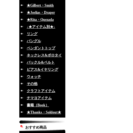
★Gilbert・Smith
★Joelias・Draper
★Rita・Quezada
↓★アイテム別★↓
リング
バングル
ペンダントトップ
ネックレス&ボロタイ
バックル&ベルト
ピアス&イヤリング
ウォッチ
その他
クラフトアイテム
チマヨアイテム
書籍（Book）
★Thanks・Soldout★
おすすめ商品