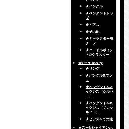
★バングル
★ペンダントトッ
プ
★ピアス
★その他
★キャラクターモ
チーフ
★ニードルポイン
ト&クラスター
★Other Jewelry
★リング
★バングル&ブレ
ス
★ペンダント&ネ
ックレス（シルバ
ー）
★ペンダント&ネ
ックレス（ノンシ
ルバー）
★ピアス&その他
★スー&シャイアンetc