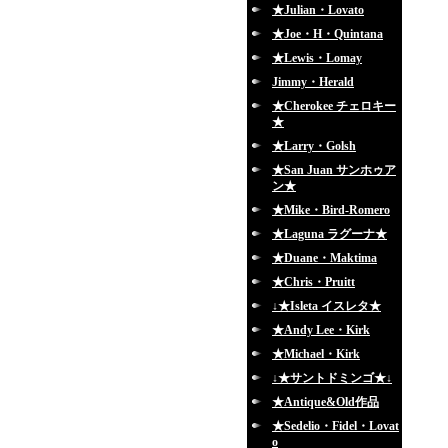
★Julian・Lovato
★Joe・H・Quintana
★Lewis・Lomay
Jimmy・Herald
★Cherokee チェロキー
★
★Larry・Golsh
★San Juan サンホゥア
ン★
★Mike・Bird-Romero
★Laguna ラグーナ★
★Duane・Maktima
★Chris・Pruitt
↓★Isleta イスレタ★
★Andy Lee・Kirk
★Michael・Kirk
↓★サントドミンゴ★↓
★Antique&Old作品
★Sedelio・Fidel・Lovat
o