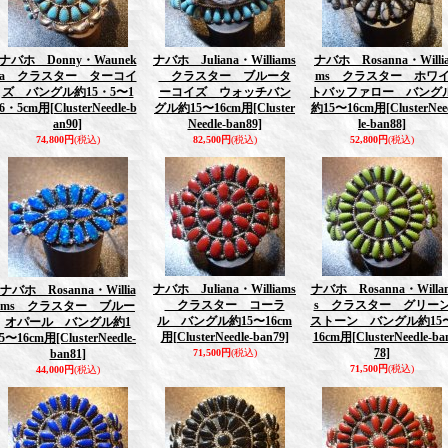
ナバホ Donny・Waunek
ナバホ Juliana・Williams
ナバホ Rosanna・Willi
a クラスター ターコイ
クラスター ブルータ
ms クラスター ホワ
ズ バングル約15・5〜1
ーコイズ ウォッチバン
トバッファロー バング
6・5cm用
[ClusterNeedle-b
グル約15〜16cm用
[Cluster
約15〜16cm用
[ClusterNee
an90]
Needle-ban89]
le-ban88]
74,800円
(税込)
82,500円
(税込)
52,800円
(税込)
ナバホ Juliana・Williams
ナバホ Rosanna・Willa
ナバホ Rosanna・Willia
クラスター コーラ
s クラスター グリー
ms クラスター ブルー
ル バングル約15〜16cm
ストーン バングル約15
オパール バングル約1
用
[ClusterNeedle-ban79]
16cm用
[ClusterNeedle-ba
5〜16cm用
[ClusterNeedle-
78]
ban81]
71,500円
(税込)
71,500円
(税込)
44,000円
(税込)