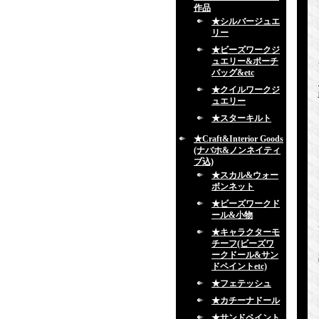
作品
★シルバージュエ
リー
★ビーズワークジ
ュエリー&ポーチ
バッグ&etc
★クイルワークジ
ュエリー
★スターキルト
★Craft&Interior Goods
(ナバホ&ノンネイティ
ブ込)
★スカル&ウォー
ボンネット
★ビーズワークド
ール&小物
★キャラクターモ
チーフ(ビーズワ
ークドール&サン
ドペイントetc)
★フェテッシュ
★カチーナドール
★サンドペイント