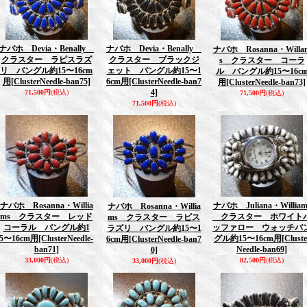
ナバホ Devia・Benally
ナバホ Devia・Benally
ナバホ Rosanna・Willa
クラスター ラピスラズ
クラスター ブラックジ
s クラスター コーラ
リ バングル約15〜16cm
ェット バングル約15〜1
ル バングル約15〜16c
用
[ClusterNeedle-ban75]
6cm用
[ClusterNeedle-ban7
用
[ClusterNeedle-ban73]
4]
71,500円
(税込)
71,500円
(税込)
71,500円
(税込)
ナバホ Rosanna・Willia
ナバホ Juliana・William
ナバホ Rosanna・Willia
ms クラスター レッド
クラスター ホワイト
ms クラスター ラピス
コーラル バングル約1
ッファロー ウォッチバ
ラズリ バングル約15〜1
5〜16cm用
[ClusterNeedle-
グル約15〜16cm用
[Cluste
6cm用
[ClusterNeedle-ban7
ban71]
Needle-ban69]
0]
33,000円
(税込)
82,500円
(税込)
33,000円
(税込)