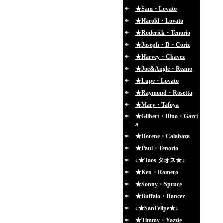
★Sam・Lovato
★Harold・Lovato
★Roderick・Tenorio
★Joseph・D・Coriz
★Harvey・Chavez
★Joe&Angle・Reano
★Lupe・Lovato
★Raymond・Rosetta
★Mary・Tafoya
★Gilbert・Dino・Garci
a
★Dorene・Calabaza
★Paul・Tenorio
↓★Taos タオス★↓
★Ken・Romero
★Sonny・Spruce
★Buffalo・Dancer
↓★SanFelipe★↓
★Timmy・Yazzie