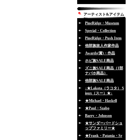
アーティスト&アイテム
別
PineRidge・Museum
Special・Collection
PineRidge・Push Item
他部族故人作家作品
Awards(賞)・作品
ホピ族SALE商品
ズニ族SALE商品（1部
ナバホ商品）
他部族SALE商品
↓★Lakota（ラコタ） S
ioux（スー）★↓
★Michael・Haskell
★Paul・Szabo
Barry・Johnson
★サンダーバードショ
ップファミリー★
★Frank・Patania・Sr