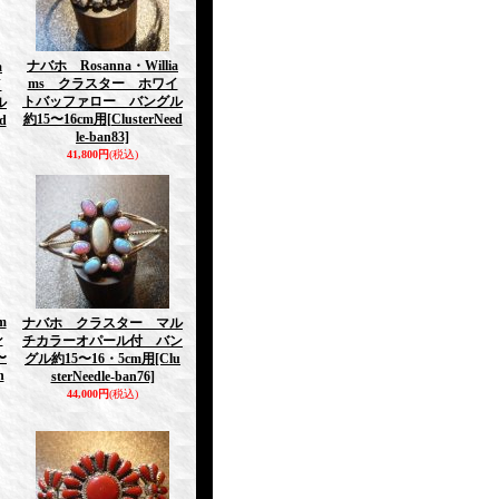
ナバホ Rosanna・Willia
a
ms クラスター ホワイ
イ
トバッファロー バングル
ル
約15〜16cm用
[ClusterNeed
d
le-ban83]
41,800円
(税込)
m
ナバホ クラスター マル
ン
チカラーオパール付 バン
〜
グル約15〜16・5cm用
[Clu
n
sterNeedle-ban76]
44,000円
(税込)