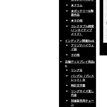
★ドラム
★ポッテリー&陶
器作品
★その他
コレクタブル雑貨
(ノンネイティブ
メイド）
インディアン関連Book
アリゾナハイウェ
イ誌
その他
店舗ディスプレイ用品e
tc
リング台
バングル（ブレス
レット）台
時計文字盤
リングサイズ直し
代金
別途販売用チェー
ン