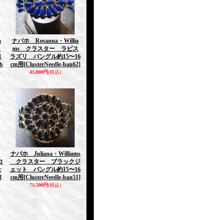
a
ナバホ Rosanna・Willia
ッ
ms クラスター ラピス
1
ラズリ バングル約15〜16
-b
cm用
[ClusterNeedle-ban62]
41,800円
(税込)
y
ナバホ Juliana・Williams
コ
クラスター ブラックジ
c
ェット バングル約15〜16
]
cm用
[ClusterNeedle-ban51]
71,500円
(税込)