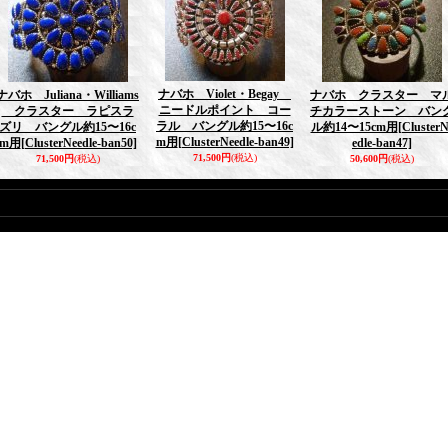
ナバホ Violet・Begay
ナバホ Juliana・Williams
ナバホ クラスター マ
ニードルポイント コー
クラスター ラピスラ
チカラーストーン バン
ラル バングル約15〜16c
ズリ バングル約15〜16c
ル約14〜15cm用
[ClusterN
m用
[ClusterNeedle-ban49]
m用
[ClusterNeedle-ban50]
edle-ban47]
71,500円
(税込)
71,500円
(税込)
50,600円
(税込)