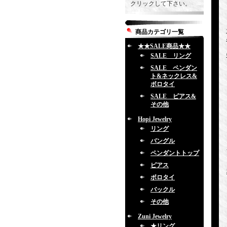
クリックして下さい。
商品カテゴリ一覧
★★SALE商品★★
SALE リング
SALE ペンダン
ト&ネックレス&
ボロタイ
SALE ピアス&
その他
Hopi Jewelry
リング
バングル
ペンダントトップ
ピアス
ボロタイ
バックル
その他
Zuni Jewelry
★リング