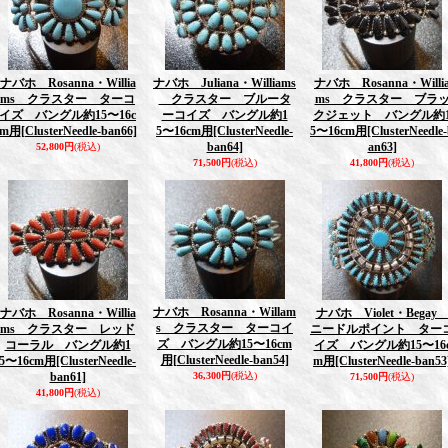
ナバホ Rosanna・Willia
ナバホ Juliana・Williams
ナバホ Rosanna・Willi
ms クラスター ターコ
クラスター ブルータ
ms クラスター ブラ
イズ バングル約15〜16c
ーコイズ バングル約1
クジェット バングル約
m用
[ClusterNeedle-ban66]
5〜16cm用
[ClusterNeedle-
5〜16cm用
[ClusterNeedle
ban64]
an63]
52,800円
(税込)
71,500円
(税込)
41,800円
(税込)
ナバホ Rosanna・Willam
ナバホ Rosanna・Willia
ナバホ Violet・Bega
s クラスター ターコイ
ms クラスター レッド
ニードルポイント ター
ズ バングル約15〜16cm
コーラル バングル約1
イズ バングル約15〜16
用
[ClusterNeedle-ban54]
5〜16cm用
[ClusterNeedle-
m用
[ClusterNeedle-ban53
ban61]
36,300円
(税込)
71,500円
(税込)
41,800円
(税込)