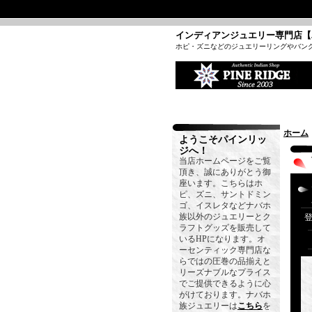
インディアンジュエリー専門店【
ホピ・ズニなどのジュエリーリングやバン
ホーム
ようこそパインリッ
ジへ！
当店ホームページをご覧
頂き、誠にありがとう御
座います。こちらはホ
ピ、ズニ、サントドミン
ゴ、イスレタなどナバホ
族以外のジュエリーとク
ラフトグッズを販売して
いるHPになります。オ
ーセンティック専門店な
らではの圧巻の品揃えと
リーズナブルなプライス
でご提供できるように心
がけております。ナバホ
族ジュエリーは
こちら
を