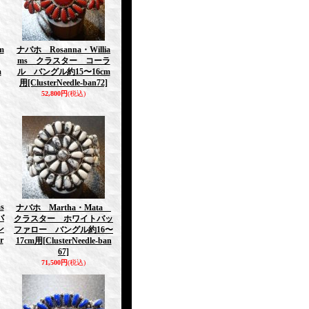
m
ナバホ Rosanna・Willia
ms クラスター コーラ
m
ル バングル約15〜16cm
用
[ClusterNeedle-ban72]
52,800円
(税込)
s
ナバホ Martha・Mata
バ
クラスター ホワイトバッ
ン
ファロー バングル約16〜
r
17cm用
[ClusterNeedle-ban
67]
71,500円
(税込)