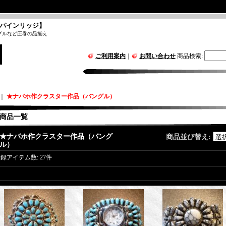
パインリッジ】
グルなど圧巻の品揃え
ご利用案内
｜
お問い合わせ
商品検索
:
｜
★ナバホ作クラスター作品（バングル）
商品一覧
★ナバホ作クラスター作品（バング
商品並び替え
:
ル）
登録アイテム数
:
27件