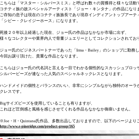
こちらは「マスター・シルバースミス」と呼ばれ数々の賞獲得と様々な活動
コチティ族の故スペシャルアーティスト「ジョー・キンタナ」の作品になり
ご存知の息子は現在のコチティ族族長であり現存インディアントップアーテ
「シピー・クレイジーホース」になります。
死後２０年以上経過した現在、ジョー氏の作品はなかなか市場に出ず、
様々なコレクターや業界内人で骨董ジュエリーとしてコレクションされてお
ジョー氏のビジネスパートナーであった「Irma・Bailey」のショップに勤
今回お譲り頂けた、貴重な作品となります。
こちらはジョー氏の代名詞と言える一目でわかる個性的なスカッシュブロッ
シルバービーズが連なった人気のスペシャルネックレスとなります。
ハンドメイドの個性とバランスのいい、非常にシンプルながら独特のオーラ
クレスです。
Bigサイズビーズを使用していることも有りますが、
これほど圧倒感と風格を感じさせてくれる作品もなかなか御座いません。
※Joe・H・Quintana氏作品、多数出品しておりますので、以下のページよ
http://www.e-pineridge.com/product-group/165