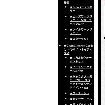
作品
★シルバージュエ
リー
★ビーズワークジ
ュエリー&ポーチ
バッグ&etc
★クイルワークジ
ュエリー
★スターキルト
★Craft&Interior Goods
(ナバホ&ノンネイティ
ブ込)
★スカル&ウォー
ボンネット
★ビーズワークド
ール&小物
★キャラクターモ
チーフ(ビーズワ
ークドール&サン
ドペイントetc)
★フェテッシュ
★カチーナドール
★サンドペイント