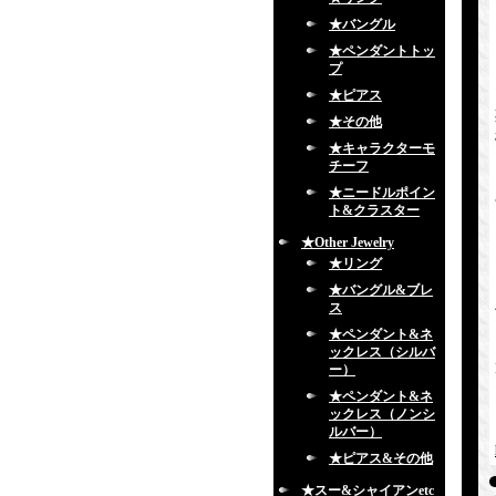
★バングル
★ペンダントトッ
プ
★ピアス
★その他
★キャラクターモ
チーフ
★ニードルポイン
ト&クラスター
★Other Jewelry
★リング
★バングル&ブレ
ス
★ペンダント&ネ
ックレス（シルバ
ー）
★ペンダント&ネ
ックレス（ノンシ
ルバー）
★ピアス&その他
★スー&シャイアンetc