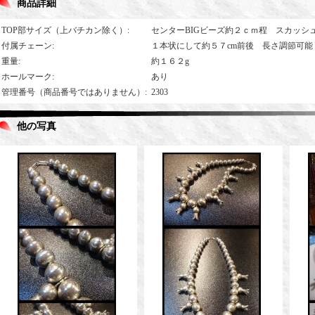
商品詳細
TOP部サイズ（上バチカン除く）
:
センターBIGビーズ約２ｃｍ程 スカッシ
付属チェーン
:
１本状にして約５７cm前後 長さ調節可能
重量
:
約１６２g
ホールマーク
:
あり
管理番号（商品番号ではありません）
:
2303
他の写真