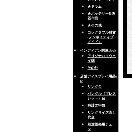
★ドラム
★ポッテリー&陶
器作品
★その他
コレクタブル雑貨
(ノンネイティブ
メイド）
インディアン関連Book
アリゾナハイウェ
イ誌
その他
店舗ディスプレイ用品e
tc
リング台
バングル（ブレス
レット）台
時計文字盤
リングサイズ直し
代金
別途販売用チェー
ン