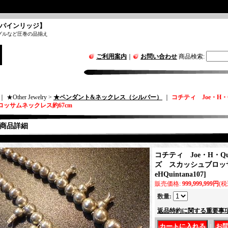
パインリッジ】
グルなど圧巻の品揃え
ご利用案内
｜
お問い合わせ
商品検索
:
｜ ★Other Jewelry >
★ペンダント&ネックレス（シルバー）
｜
コチティ Joe・H・
ロッサムネックレス約67cm
商品詳細
コチティ Joe・H・Qu
ズ スカッシュブロッサ
eHQuintana107
]
販売価格
:
999,999,999円
(税
数量
:
返品特約に関する重要事
｜