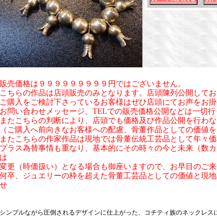
販売価格は９９９９９９９９９円ではございません。
こちらの作品は店頭販売のみとなります。店頭陳列公開してお
ご購入をご検討下さっているお客様はぜひ店頭にてお声をお掛
お問い合わせメッセージ、TELでの販売価格公開などは一切
またこちらの判断により、店頭でも価格及び作品公開を行わな
（ご購入へ前向きなお客様への配慮、骨董作品としての価値を
またこちらの作家作品は現地では骨董伝統工芸品として年々価
プラス為替事情も重なり、基本的にその時々の今と未来（数カ
は
変更（時価扱い）となる場合も御座いますので、お早目のご来
何卒、ジュエリーの枠を超えた骨董工芸品としての価値と現地
せ
シンプルながら圧倒されるデザインに仕上がった、コチティ族のネックレス