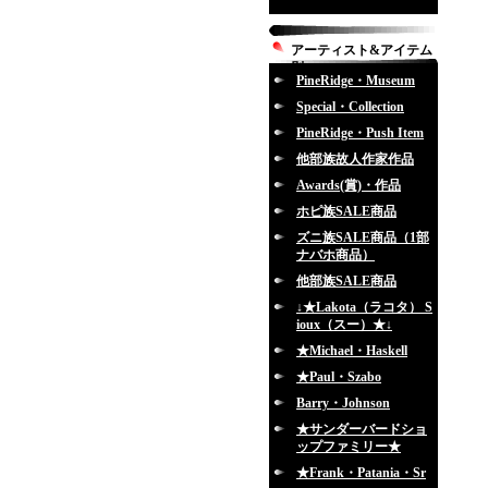
アーティスト&アイテム
別
PineRidge・Museum
Special・Collection
PineRidge・Push Item
他部族故人作家作品
Awards(賞)・作品
ホピ族SALE商品
ズニ族SALE商品（1部
ナバホ商品）
他部族SALE商品
↓★Lakota（ラコタ） S
ioux（スー）★↓
★Michael・Haskell
★Paul・Szabo
Barry・Johnson
★サンダーバードショ
ップファミリー★
★Frank・Patania・Sr