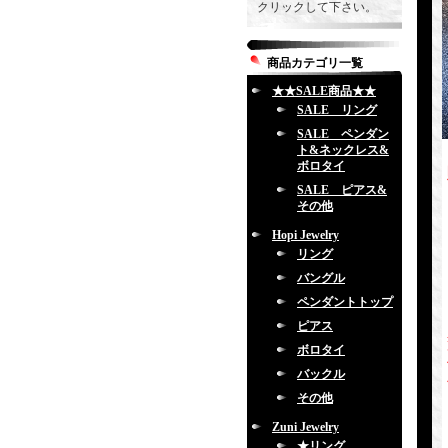
クリックして下さい。
商品カテゴリ一覧
★★SALE商品★★
SALE リング
SALE ペンダン
ト&ネックレス&
ボロタイ
SALE ピアス&
その他
Hopi Jewelry
リング
バングル
ペンダントトップ
ピアス
ボロタイ
バックル
その他
Zuni Jewelry
★リング