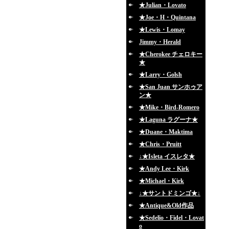
★Julian・Lovato
★Joe・H・Quintana
★Lewis・Lomay
Jimmy・Herald
★Cherokee チェロキー
★
★Larry・Golsh
★San Juan サンホゥア
ン★
★Mike・Bird-Romero
★Laguna ラグーナ★
★Duane・Maktima
★Chris・Pruitt
↓★Isleta イスレタ★
★Andy Lee・Kirk
★Michael・Kirk
↓★サントドミンゴ★↓
★Antique&Old作品
★Sedelio・Fidel・Lovat
o