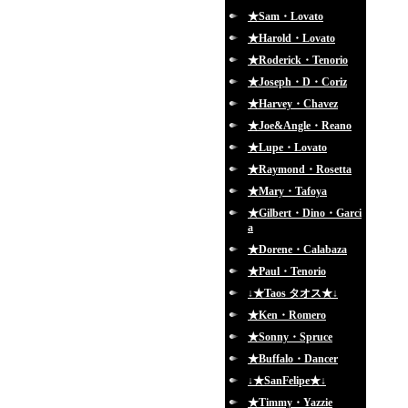
★Sam・Lovato
★Harold・Lovato
★Roderick・Tenorio
★Joseph・D・Coriz
★Harvey・Chavez
★Joe&Angle・Reano
★Lupe・Lovato
★Raymond・Rosetta
★Mary・Tafoya
★Gilbert・Dino・Garci
a
★Dorene・Calabaza
★Paul・Tenorio
↓★Taos タオス★↓
★Ken・Romero
★Sonny・Spruce
★Buffalo・Dancer
↓★SanFelipe★↓
★Timmy・Yazzie