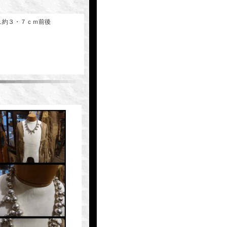
ュ約３・７ｃｍ前後