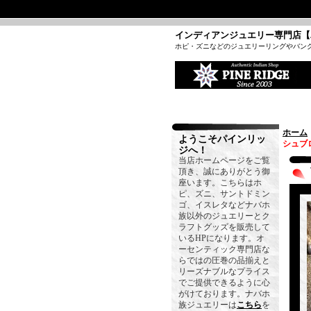
インディアンジュエリー専門店【
ホピ・ズニなどのジュエリーリングやバン
ホーム
ようこそパインリッ
シュブ
ジへ！
当店ホームページをご覧
頂き、誠にありがとう御
座います。こちらはホ
ピ、ズニ、サントドミン
ゴ、イスレタなどナバホ
族以外のジュエリーとク
ラフトグッズを販売して
いるHPになります。オ
ーセンティック専門店な
らではの圧巻の品揃えと
リーズナブルなプライス
でご提供できるように心
がけております。ナバホ
族ジュエリーは
こちら
を