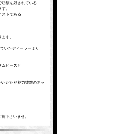
で功績を残されている
ます。
ィストである
ります。
務していたディーラーより
サムビーズと
がただただ魅力抜群のネッ
りご覧下さいませ。