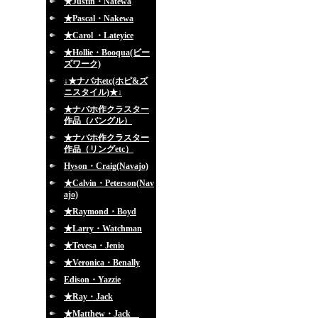
★Justin・Natewa
★Pascal・Nakewa
★Carol ・Lateyice
★Hollie・Booqua(ビー
ズワーク)
↓★ナバホetc(ホピ&ズ
ニスタイル)★↓
★ナバホ作クラスター
作品（バングル）
★ナバホ作クラスター
作品（リングetc）
Hyson・Craig(Navajo)
★Calvin・Peterson(Nav
ajo)
★Raymond・Boyd
★Larry・Watchman
★Tevesa・Jenio
★Veronica・Benally
Edison・Yazzie
★Ray・Jack
★Matthew・Jack