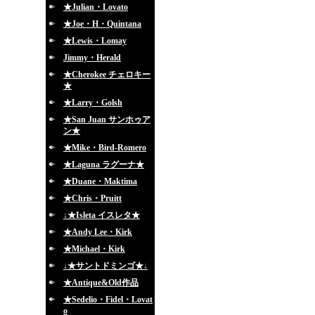
★Julian・Lovato
★Joe・H・Quintana
★Lewis・Lomay
Jimmy・Herald
★Cherokee チェロキー
★
★Larry・Golsh
★San Juan サンホゥア
ン★
★Mike・Bird-Romero
★Laguna ラグーナ★
★Duane・Maktima
★Chris・Pruitt
↓★Isleta イスレタ★
★Andy Lee・Kirk
★Michael・Kirk
↓★サントドミンゴ★↓
★Antique&Old作品
★Sedelio・Fidel・Lovat
o