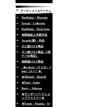
アーティスト&アイテム
別
PineRidge・Museum
Special・Collection
PineRidge・Push Item
他部族故人作家作品
Awards(賞)・作品
ホピ族SALE商品
ズニ族SALE商品（1部
ナバホ商品）
他部族SALE商品
↓★Lakota（ラコタ） S
ioux（スー）★↓
★Michael・Haskell
★Paul・Szabo
Barry・Johnson
★サンダーバードショ
ップファミリー★
★Frank・Patania・Sr