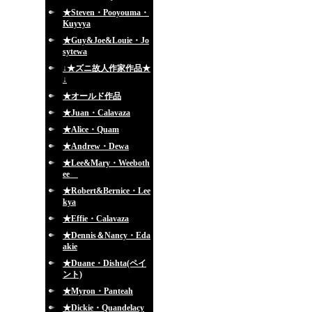
★Steven・Pooyouma・
Kuyvya
★Guy&Joe&Louie・Jo
sytewa
↓★ズニ故人作家作品★
↓
★オールド作品
★Juan・Calavaza
★Alice・Quam
★Andrew・Dewa
★Lee&Mary・Weeboth
ee
★Robert&Bernice・Lee
kya
★Effie・Calavaza
★Dennis＆Nancy・Eda
akie
★Duane・Dishta(ペイ
ント)
★Myron・Panteah
★Dickie・Quandelacy