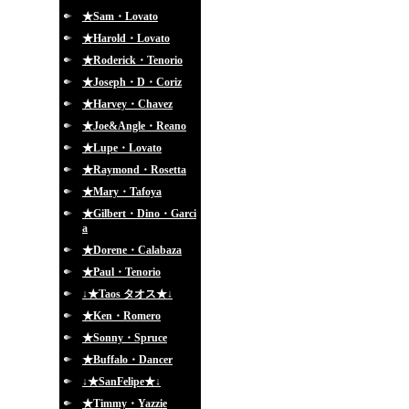
★Sam・Lovato
★Harold・Lovato
★Roderick・Tenorio
★Joseph・D・Coriz
★Harvey・Chavez
★Joe&Angle・Reano
★Lupe・Lovato
★Raymond・Rosetta
★Mary・Tafoya
★Gilbert・Dino・Garci
a
★Dorene・Calabaza
★Paul・Tenorio
↓★Taos タオス★↓
★Ken・Romero
★Sonny・Spruce
★Buffalo・Dancer
↓★SanFelipe★↓
★Timmy・Yazzie