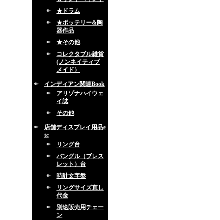
★ドラム
★ポッテリー&陶
器作品
★その他
コレクタブル雑貨
(ノンネイティブ
メイド）
インディアン関連Book
アリゾナハイウェ
イ誌
その他
店舗ディスプレイ用品e
tc
リング台
バングル（ブレス
レット）台
時計文字盤
リングサイズ直し
代金
別途販売用チェー
ン