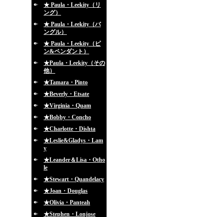
★ Paula・Leekity（リ
ング）
★ Paula・Leekity（バ
ングル）
★ Paula・Leekity（ピ
ン&ペンダント）
★Paula・Leekity（その
他）
★Tamara・Pinto
★Beverly・Etsate
★Virginia・Quam
★Bobby・Concho
★Charlotte・Dishta
★Leslie&Gladys・Lam
y
★Leander＆Lisa・Otho
le
★Stewart・Quandelacy
★Joan・Douglas
★Olivia・Panteah
★Stephen・Lonjose