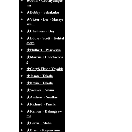
★John・Coochyumpte
wa
★Bobby・Sekakuku
★Victor・Lee・Masaye
sva
★Chalmers・Day
★Eddie・Scott・Kohtal
awva
★Philbert・Poseyesva
★Marcus・Coochwikvi
a
★Gary&Elsie・Yoyokie
★Jason・Takala
★Kevin・Takala
★Weaver・Selina
★Andrew・Saufkie
★Richard・Pawiki
★Ramon・Dalangyaw
ma
★Loren・Maha
★Brian・Kagenvema