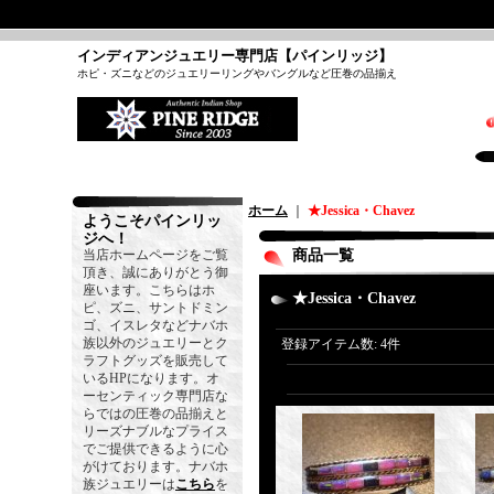
インディアンジュエリー専門店【パインリッジ】
ホピ・ズニなどのジュエリーリングやバングルなど圧巻の品揃え
ホーム
｜
★Jessica・Chavez
ようこそパインリッ
ジへ！
当店ホームページをご覧
商品一覧
頂き、誠にありがとう御
座います。こちらはホ
★Jessica・Chavez
ピ、ズニ、サントドミン
ゴ、イスレタなどナバホ
族以外のジュエリーとク
登録アイテム数
:
4件
ラフトグッズを販売して
いるHPになります。オ
ーセンティック専門店な
らではの圧巻の品揃えと
リーズナブルなプライス
でご提供できるように心
がけております。ナバホ
族ジュエリーは
こちら
を