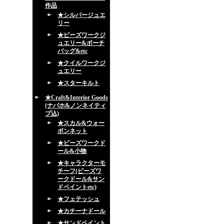
作品
★シルバージュエ
リー
★ビーズワークジ
ュエリー&ポーチ
バッグ&etc
★クイルワークジ
ュエリー
★スターキルト
★Craft&Interior Goods
(ナバホ&ノンネイティ
ブ込)
★スカル&ウォー
ボンネット
★ビーズワークド
ール&小物
★キャラクターモ
チーフ(ビーズワ
ークドール&サン
ドペイントetc)
★フェテッシュ
★カチーナドール
★サンドペイント