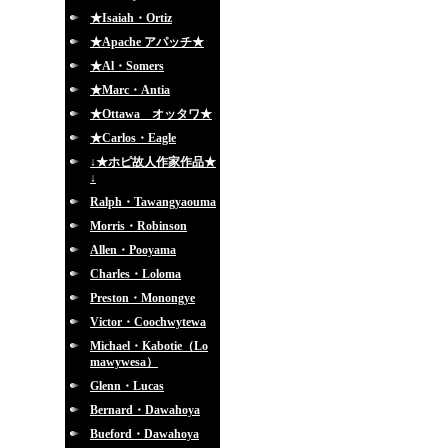
★Isaiah・Ortiz
★Apache アパッチ★
★Al・Somers
★Marc・Antia
★Ottawa オッタワ★
★Carlos・Eagle
↓★ホピ故人作家作品★
↓
Ralph・Tawangyaouma
Morris・Robinson
Allen・Pooyama
Charles・Loloma
Preston・Monongye
Victor・Coochwytewa
Michael・Kabotie（Lo
mawywesa）
Glenn・Lucas
Bernard・Dawahoya
Bueford・Dawahoya