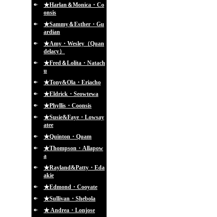
★Harlan＆Monica・Co
onsis
★Sammy＆Esther・Gu
ardian
★Amy・Wesley（Quan
delacy）
★Fred＆Lolita・Natach
u
★Tony&Ola・Eriacho
★Eldrick・Seowtewa
★Phyllis・Coonsis
★Susie&Faye・Lowsay
atee
★Quinton・Quam
★Thompson・Allapow
a
★Rayland&Patty・Eda
akie
★Edmond・Cooyate
★Sullivan・Shebola
★ Andrea・Lonjose