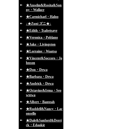
★Anselm&Rosita&Son
ny・Wallace
★Carmichael・Haloo
↓★Zuni ズニ★↓
★Edith・Tsabetsaye
★Veronica・Poblano
★Jake・Livingston
★Lorraine・Waatsa
★Vincent&Soccoro・Jo
hnson
★Don・Dewa
★Barbara・Dewa
★Andrick・Dewa
★Octavius&Irma・Seo
wtewa
★Albert・Banteah
★Ruddell&Nancy・Lac
onsello
★Dale&Sanford&Derri
ck・Edaakie