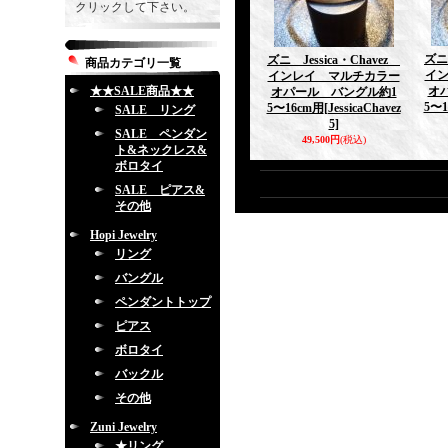
クリックして下さい。
ズニ 
ズニ Jessica・Chavez
商品カテゴリ一覧
イ
インレイ マルチカラー
★★SALE商品★★
オ
オパール バングル約1
5〜1
5〜16cm用
[JessicaChavez
SALE リング
5]
SALE ペンダン
49,500円
(税込)
ト&ネックレス&
ボロタイ
SALE ピアス&
その他
Hopi Jewelry
リング
バングル
ペンダントトップ
ピアス
ボロタイ
バックル
その他
Zuni Jewelry
★リング