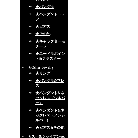
★バングル
★ペンダントトッ
プ
★ピアス
★その他
★キャラクターモ
チーフ
★ニードルポイン
ト&クラスター
★Other Jewelry
★リング
★バングル&ブレ
ス
★ペンダント&ネ
ックレス（シルバ
ー）
★ペンダント&ネ
ックレス（ノンシ
ルバー）
★ピアス&その他
★スー&シャイアンetc