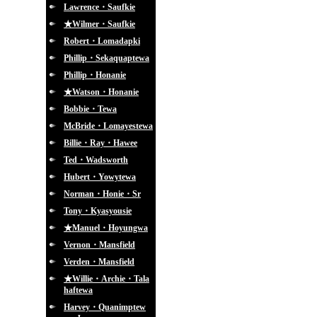
Lawrence・Saufkie
★Wilmer・Saufkie
Robert・Lomadapki
Phillip・Sekaquaptewa
Phillip・Honanie
★Watson・Honanie
Bobbie・Tewa
McBride・Lomayestewa
Billie・Ray・Hawee
Ted・Wadsworth
Hubert・Yowytewa
Norman・Honie・Sr
Tony・Kyasyousie
★Manuel・Hoyungwa
Vernon・Mansfield
Verden・Mansfield
★Willie・Archie・Tala
haftewa
Harvey・Quanimptew