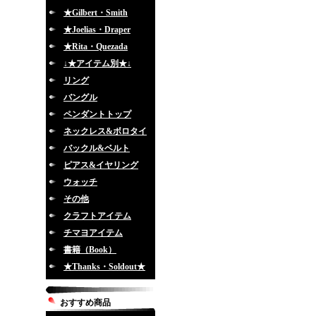
★Gilbert・Smith
★Joelias・Draper
★Rita・Quezada
↓★アイテム別★↓
リング
バングル
ペンダントトップ
ネックレス&ボロタイ
バックル&ベルト
ピアス&イヤリング
ウォッチ
その他
クラフトアイテム
チマヨアイテム
書籍（Book）
★Thanks・Soldout★
おすすめ商品