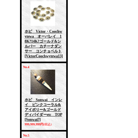
ホピ Victor・Coochw
ytewa オーバレイ 1
8K?14K?ゴールド&シ
ルバー カチーナダン
サー コンチョベルト
[VictorCoochwytewa13]
No.4
ホピ Sonwai インレ
イ ピンクコーラル&
アイボリー&ゴールド
ディバイダーetc TOP
[Sonwai7]
999,999,999円
(税込)
No.5