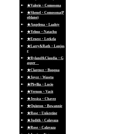
★Valerie・Comosona
★Shenel・Comosona(P
oblano)
★Angelena・Laahty
★Yelmo・Natachu
★Ernest・Leekela
★Larry&Rath・Lonjos
e
★Ryland&Claudia・G
asper
★Clarence・Booqua
★Joyce・Waseta
★Phyllia・Lucio
★Vernon・Vacit
★Jessica・Chavez
★Quinton・Bowannie
★Rose・Unkestine
★Judith・Calavaza
★Rose・Calavaza