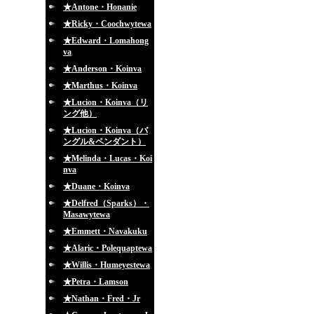
★Antone・Honanie
★Ricky・Coochwytewa
★Edward・Lomahong
va
★Anderson・Koinva
★Marthus・Koinva
★Lucion・Koinva（リ
ング他）
★Lucion・Koinva（バ
ングル&ペンダント）
★Melinda・Lucas・Koi
nva
★Duane・Koinva
★Delfred（Sparks）・
Masawytewa
★Emmett・Navakuku
★Alaric・Polequaptewa
★Willis・Humeyestewa
★Petra・Lamson
★Nathan・Fred・Jr