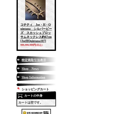
コチティ Joe・H・Q
uintana シルバービー
ズ スカッシュブロッ
サムネックレス約67cm
[JoeHQuintana107]
999,999,999円
(税込)
特定商取引法表示
Shop News
Shop Information
ショッピングカート
カートの中身
カートは空です。