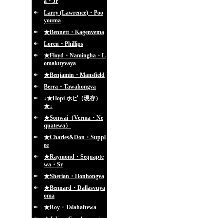
a・Jr
Larry (Lawrence)・Poo
youma
★Bennett・Kagenvema
Loren・Phillips
★Floyd・Namingha・L
omakuyvaya
★Benjamin・Mansfield
Berra・Tawahongva
↓★Hopi ホピ（現存）
★↓
★Sonwai（Verma・Ne
quatewa）
★Charles&Don・Suppl
ee
★Raymond・Sequapte
wa・Sr
★Sherian・Honhongva
★Bennard・Dallasvuya
oma
★Roy・Talahaftewa