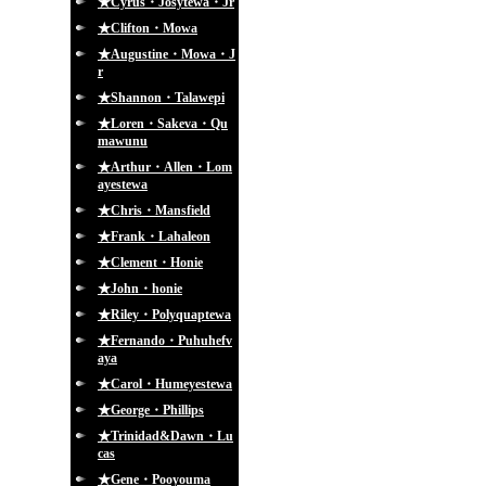
★Cyrus・Josytewa・Jr
★Clifton・Mowa
★Augustine・Mowa・J
r
★Shannon・Talawepi
★Loren・Sakeva・Qu
mawunu
★Arthur・Allen・Lom
ayestewa
★Chris・Mansfield
★Frank・Lahaleon
★Clement・Honie
★John・honie
★Riley・Polyquaptewa
★Fernando・Puhuhefv
aya
★Carol・Humeyestewa
★George・Phillips
★Trinidad&Dawn・Lu
cas
★Gene・Pooyouma