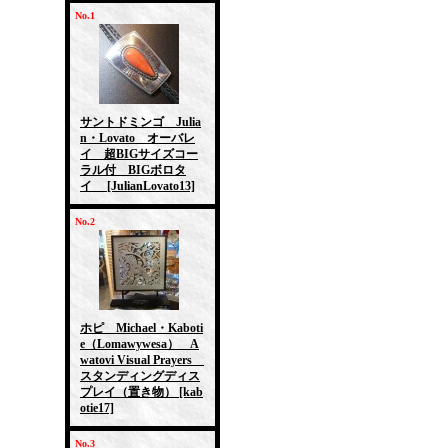
No.1
サントドミンゴ Julia
n・Lovato オーバレ
イ 超BIGサイズコー
ラル付 BIGボロタ
イ
[JulianLovato13]
No.2
ホピ Michael・Kaboti
e（Lomawywesa） A
watovi Visual Prayers
スタンディングディス
プレイ（置き物）
[kab
otie17]
No.3