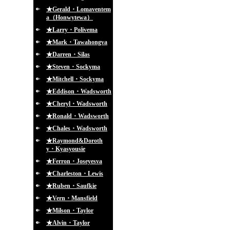
★Gerald・Lomaventem
a（Honwytewa）
★Larry・Polivema
★Mark・Tawahongva
★Darren・Silas
★Steven・Sockyma
★Mitchell・Sockyma
★Eddison・Wadsworth
★Cheryl・Wadsworth
★Ronald・Wadsworth
★Chales・Wadsworth
★Raymond&Doroth
y・Kyasyousie
★Ferron・Joseyesva
★Charleston・Lewis
★Ruben・Saufkie
★Vern・Mansfield
★Milson・Taylor
★Alvin・Taylor