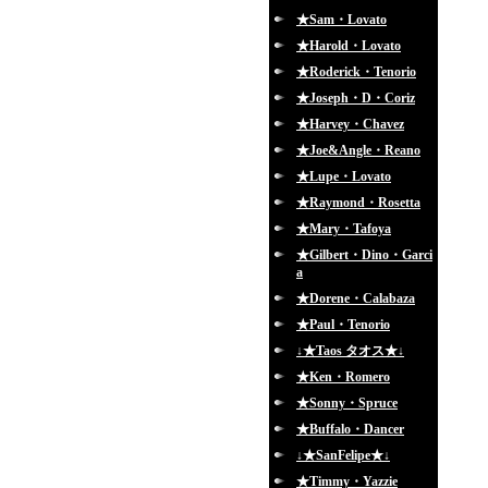
★Sam・Lovato
★Harold・Lovato
★Roderick・Tenorio
★Joseph・D・Coriz
★Harvey・Chavez
★Joe&Angle・Reano
★Lupe・Lovato
★Raymond・Rosetta
★Mary・Tafoya
★Gilbert・Dino・Garci
a
★Dorene・Calabaza
★Paul・Tenorio
↓★Taos タオス★↓
★Ken・Romero
★Sonny・Spruce
★Buffalo・Dancer
↓★SanFelipe★↓
★Timmy・Yazzie