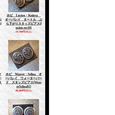
a
ホピ Lucion・Koinva
ぶ
オーバレイ タートル ぶ
ci
ら下がりスタッズピアス
[l
ucion-etc16]
29,700円
(税込)
オ
ホピ Weaver・Selina オ
ー
ーバレイ ウォーターバー
ス
ド スタッズピアス
[Weav
erSelina81]
48,400円
(税込)