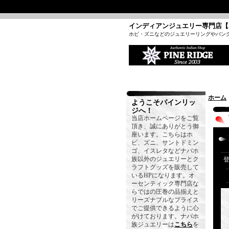
インディアンジュエリー専門店【
ホピ・ズニなどのジュエリーリングやバン
ホーム
ようこそパインリッ
ジへ！
当店ホームページをご覧
頂き、誠にありがとう御
座います。こちらはホ
ピ、ズニ、サントドミン
ゴ、イスレタなどナバホ
族以外のジュエリーとク
ラフトグッズを販売して
いるHPになります。オ
ーセンティック専門店な
らではの圧巻の品揃えと
リーズナブルなプライス
でご提供できるように心
がけております。ナバホ
族ジュエリーは
こちら
を