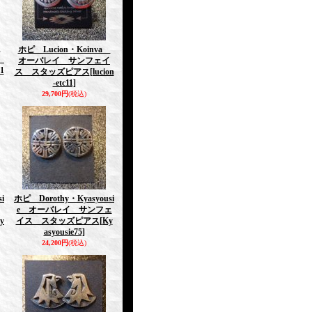
a
ホピ Lucion・Koinva
ー
オーバレイ サンフェイ
c1
ス スタッズピアス
[lucion
-etc11]
29,700円
(税込)
i
ホピ Dorothy・Kyasyousi
e オーバレイ サンフェ
y
イス スタッズピアス
[Ky
asyousie75]
24,200円
(税込)