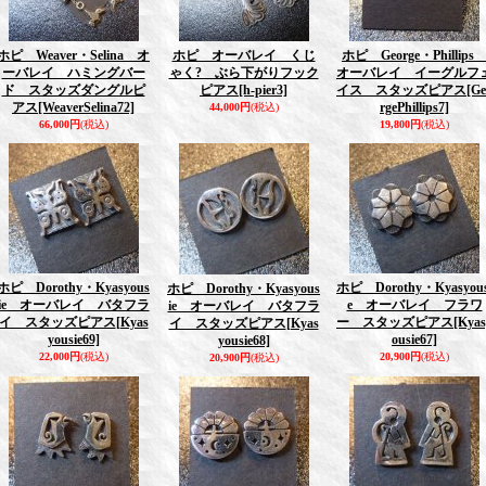
ホピ Weaver・Selina オ
ホピ オーバレイ くじ
ホピ George・Phillip
ーバレイ ハミングバー
ゃく? ぶら下がりフック
オーバレイ イーグルフ
ド スタッズダングルピ
ピアス
[h-pier3]
イス スタッズピアス
[Ge
アス
[WeaverSelina72]
rgePhillips7]
44,000円
(税込)
66,000円
(税込)
19,800円
(税込)
ホピ Dorothy・Kyasyous
ホピ Dorothy・Kyasyous
ホピ Dorothy・Kyasyous
ie オーバレイ バタフラ
e オーバレイ フラワ
ie オーバレイ バタフラ
イ スタッズピアス
[Kyas
ー スタッズピアス
[Kyas
イ スタッズピアス
[Kyas
yousie69]
ousie67]
yousie68]
22,000円
(税込)
20,900円
(税込)
20,900円
(税込)