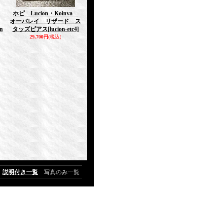
a
ホピ Lucion・Koinva
オーバレイ リザード ス
on
タッズピアス
[lucion-etc4]
29,700円
(税込)
説明付き一覧
写真のみ一覧