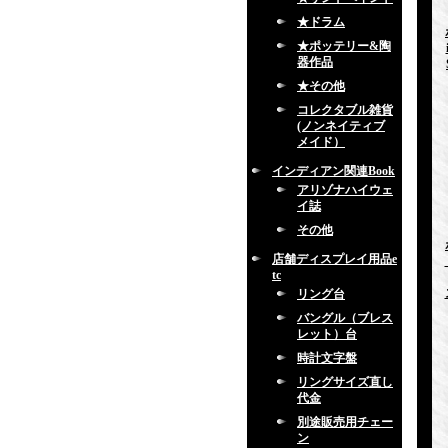
★ドラム
★ポッテリー&陶
器作品
★その他
コレクタブル雑貨
(ノンネイティブ
メイド）
インディアン関連Book
アリゾナハイウェ
イ誌
その他
店舗ディスプレイ用品e
tc
リング台
バングル（ブレス
レット）台
時計文字盤
リングサイズ直し
代金
別途販売用チェー
ン