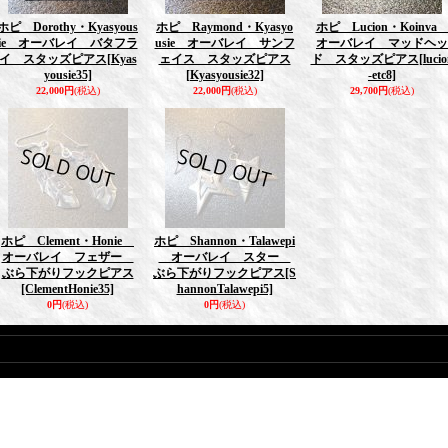
ホピ Dorothy・Kyasyous
ホピ Raymond・Kyasyo
ホピ Lucion・Koinv
ie オーバレイ バタフラ
usie オーバレイ サンフ
オーバレイ マッドヘッ
イ スタッズピアス
[Kyas
ェイス スタッズピアス
ド スタッズピアス
[luci
yousie35]
[Kyasyousie32]
-etc8]
22,000円
(税込)
22,000円
(税込)
29,700円
(税込)
ホピ Clement・Honie
ホピ Shannon・Talawepi
オーバレイ フェザー
オーバレイ スター
ぶら下がりフックピアス
ぶら下がりフックピアス
[S
[ClementHonie35]
hannonTalawepi5]
0円
(税込)
0円
(税込)