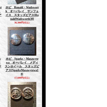
i
ホピ Ronald・Wadswort
ト
h オーバレイ サンフェ
ア
イス スタッズピアス
[Ro
naldWadsworth30]
36,300円
(税込)
w
ホピ Sparks・Masawyte
ク
wa オーバレイ メディ
ク
スンホイール スタッズピ
アス
[SparksMasawytewa1
8]
17,600円
(税込)