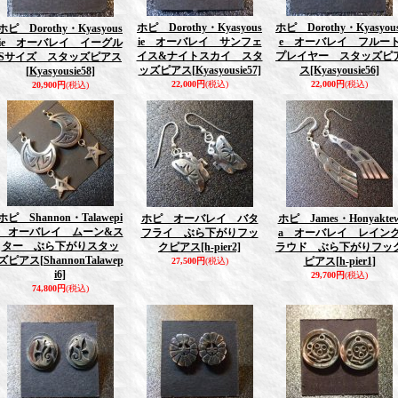
ホピ Dorothy・Kyasyous
ホピ Dorothy・Kyasyous
ホピ Dorothy・Kyasyous
ie オーバレイ サンフェ
e オーバレイ フルー
ie オーバレイ イーグル
イス&ナイトスカイ スタ
プレイヤー スタッズピ
Sサイズ スタッズピアス
ッズピアス
[Kyasyousie57]
ス
[Kyasyousie56]
[Kyasyousie58]
22,000円
(税込)
22,000円
(税込)
20,900円
(税込)
ホピ Shannon・Talawepi
ホピ オーバレイ バタ
ホピ James・Honyakte
オーバレイ ムーン&ス
フライ ぶら下がりフッ
a オーバレイ レイン
ター ぶら下がりスタッ
クピアス
[h-pier2]
ラウド ぶら下がりフッ
ズピアス
[ShannonTalawep
ピアス
[h-pier1]
27,500円
(税込)
i6]
29,700円
(税込)
74,800円
(税込)