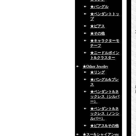
★バングル
★ペンダントトッ
プ
★ピアス
★その他
★キャラクターモ
チーフ
★ニードルポイン
ト&クラスター
★Other Jewelry
★リング
★バングル&ブレ
ス
★ペンダント&ネ
ックレス（シルバ
ー）
★ペンダント&ネ
ックレス（ノンシ
ルバー）
★ピアス&その他
★スー&シャイアンetc