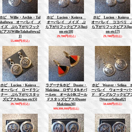
ホピ Willie・Archie・Tal
ホピ Lucion・Koinva
ホピ Lucion・Koinv
ahaftewa オーバレイ メ
オーバレイ メイズ ぶ
オーバレイ ココペリ 
イズ ぶら下がりフック
ら下がりフックピアス
[luci
ら下がりフックピアス
[lu
ピアス
[WillieTalahaftewa2
on-etc18]
on-etc17]
1]
29,700円
(税込)
29,700円
(税込)
55,000円
(税込)
ホピ Lucion・Koinva
ラグーナ&ホピ Duane・
ホピ Weaver・Selina 
オーバレイ ロードラン
Maktima ロザリタ&オパ
ーバレイ ウォーターバ
ナー ぶら下がりスタッ
ールetc オール14Kゴール
ド ダングルフックピア
ズピアス
[lucion-etc15]
ドスタッズピアス
[Duane
[WeaverSelina82]
Maktima36]
29,700円
(税込)
50,600円
(税込)
999,999,999円
(税込)