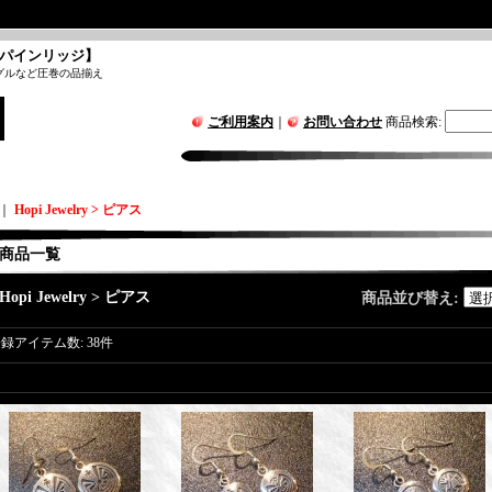
パインリッジ】
グルなど圧巻の品揃え
ご利用案内
｜
お問い合わせ
商品検索
:
｜
Hopi Jewelry > ピアス
商品一覧
Hopi Jewelry > ピアス
商品並び替え
:
登録アイテム数
:
38件