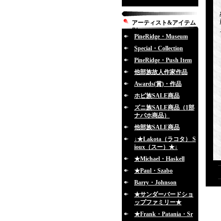
アーティスト&アイテム
別
PineRidge・Museum
Special・Collection
PineRidge・Push Item
他部族故人作家作品
Awards(賞)・作品
ホピ族SALE商品
ズニ族SALE商品（1部
ナバホ商品）
他部族SALE商品
↓★Lakota（ラコタ） S
ioux（スー）★↓
★Michael・Haskell
★Paul・Szabo
Barry・Johnson
★サンダーバードショ
ップファミリー★
★Frank・Patania・Sr