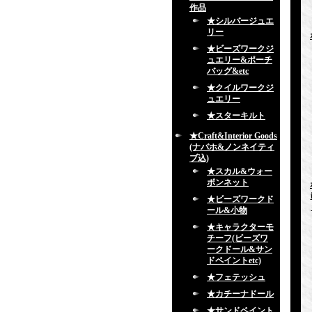
作品
★シルバージュエ
リー
★ビーズワークジ
ュエリー&ポーチ
バッグ&etc
★クイルワークジ
ュエリー
★スターキルト
★Craft&Interior Goods
(ナバホ&ノンネイティ
ブ込)
★スカル&ウォー
ボンネット
★ビーズワークド
ール&小物
★キャラクターモ
チーフ(ビーズワ
ークドール&サン
ドペイントetc)
★フェテッシュ
★カチーナドール
★サンドペイント