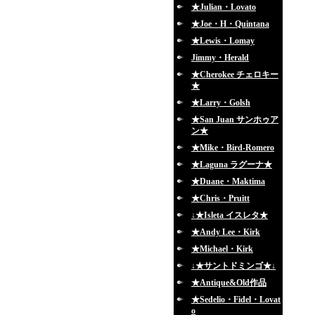
★Julian・Lovato
★Joe・H・Quintana
★Lewis・Lomay
Jimmy・Herald
★Cherokee チェロキー
★
★Larry・Golsh
★San Juan サンホゥア
ン★
★Mike・Bird-Romero
★Laguna ラグーナ★
★Duane・Maktima
★Chris・Pruitt
↓★Isleta イスレタ★
★Andy Lee・Kirk
★Michael・Kirk
↓★サントドミンゴ★↓
★Antique&Old作品
★Sedelio・Fidel・Lovat
o