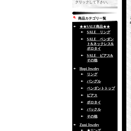
クリックして下さい。
商品カテゴリ一覧
★★SALE商品★★
SALE リング
SALE ペンダン
ト&ネックレス&
ボロタイ
SALE ピアス&
その他
Hopi Jewelry
リング
バングル
ペンダントトップ
ピアス
ボロタイ
バックル
その他
Zuni Jewelry
★リング