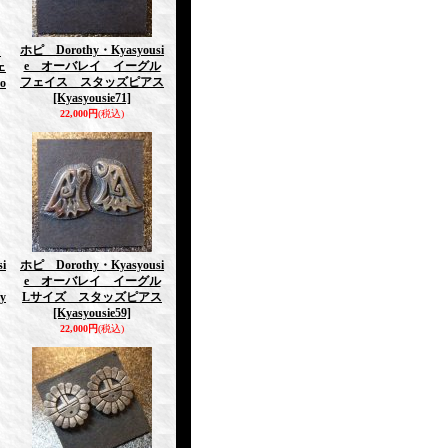
ホピ Dorothy・Kyasyousi
s
e オーバレイ イーグル
ェ
フェイス スタッズピアス
o
[Kyasyousie71]
22,000円
(税込)
i
ホピ Dorothy・Kyasyousi
e オーバレイ イーグル
y
Lサイズ スタッズピアス
[Kyasyousie59]
22,000円
(税込)