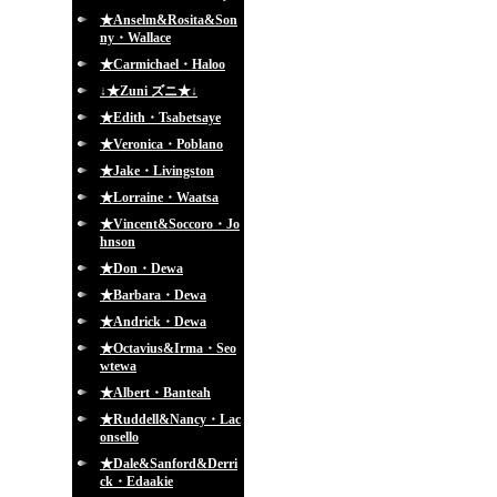
★Anselm&Rosita&Son
ny・Wallace
★Carmichael・Haloo
↓★Zuni ズニ★↓
★Edith・Tsabetsaye
★Veronica・Poblano
★Jake・Livingston
★Lorraine・Waatsa
★Vincent&Soccoro・Jo
hnson
★Don・Dewa
★Barbara・Dewa
★Andrick・Dewa
★Octavius&Irma・Seo
wtewa
★Albert・Banteah
★Ruddell&Nancy・Lac
onsello
★Dale&Sanford&Derri
ck・Edaakie