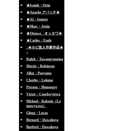
★Isaiah・Ortiz
★Apache アパッチ★
★Al・Somers
★Marc・Antia
★Ottawa オッタワ★
★Carlos・Eagle
↓★ホピ故人作家作品★
↓
Ralph・Tawangyaouma
Morris・Robinson
Allen・Pooyama
Charles・Loloma
Preston・Monongye
Victor・Coochwytewa
Michael・Kabotie（Lo
mawywesa）
Glenn・Lucas
Bernard・Dawahoya
Bueford・Dawahoya