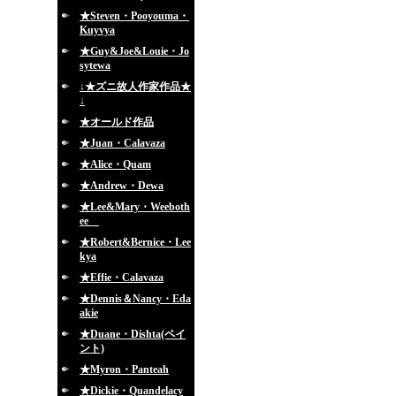
★Steven・Pooyouma・
Kuyvya
★Guy&Joe&Louie・Jo
sytewa
↓★ズニ故人作家作品★
↓
★オールド作品
★Juan・Calavaza
★Alice・Quam
★Andrew・Dewa
★Lee&Mary・Weeboth
ee
★Robert&Bernice・Lee
kya
★Effie・Calavaza
★Dennis＆Nancy・Eda
akie
★Duane・Dishta(ペイ
ント)
★Myron・Panteah
★Dickie・Quandelacy