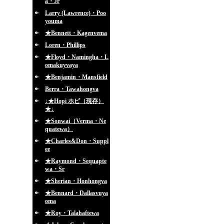
a・Jr
Larry (Lawrence)・Poo
youma
★Bennett・Kagenvema
Loren・Phillips
★Floyd・Namingha・L
omakuyvaya
★Benjamin・Mansfield
Berra・Tawahongva
↓★Hopi ホピ（現存）
★↓
★Sonwai（Verma・Ne
quatewa）
★Charles&Don・Suppl
ee
★Raymond・Sequapte
wa・Sr
★Sherian・Honhongva
★Bennard・Dallasvuya
oma
★Roy・Talahaftewa