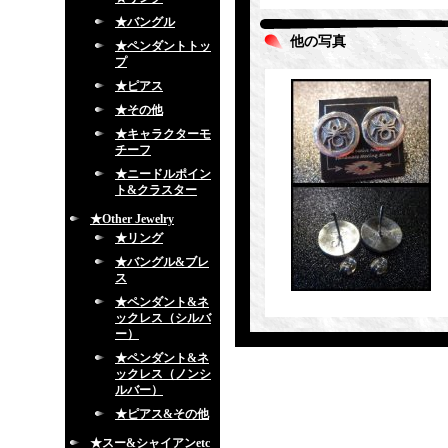
★バングル
他の写真
★ペンダントトッ
プ
★ピアス
★その他
★キャラクターモ
チーフ
★ニードルポイン
ト&クラスター
★Other Jewelry
★リング
★バングル&ブレ
ス
★ペンダント&ネ
ックレス（シルバ
ー）
★ペンダント&ネ
ックレス（ノンシ
ルバー）
★ピアス&その他
★スー&シャイアンetc