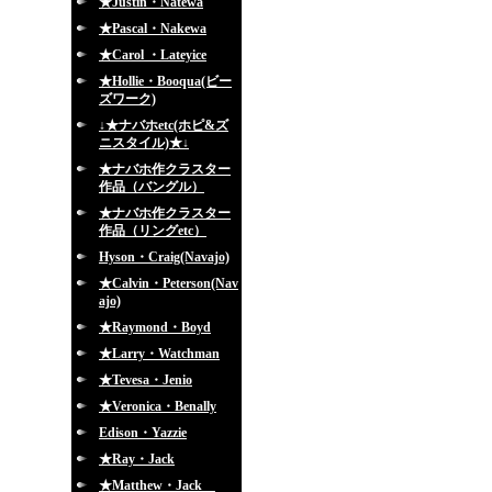
★Justin・Natewa
★Pascal・Nakewa
★Carol ・Lateyice
★Hollie・Booqua(ビー
ズワーク)
↓★ナバホetc(ホピ&ズ
ニスタイル)★↓
★ナバホ作クラスター
作品（バングル）
★ナバホ作クラスター
作品（リングetc）
Hyson・Craig(Navajo)
★Calvin・Peterson(Nav
ajo)
★Raymond・Boyd
★Larry・Watchman
★Tevesa・Jenio
★Veronica・Benally
Edison・Yazzie
★Ray・Jack
★Matthew・Jack