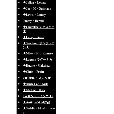
★Julian・Lovato
★Joe・H・Quintana
★Lewis・Lomay
Jimmy・Herald
★Cherokee チェロキー
★
★Larry・Golsh
★San Juan サンホゥア
ン★
★Mike・Bird-Romero
★Laguna ラグーナ★
★Duane・Maktima
★Chris・Pruitt
↓★Isleta イスレタ★
★Andy Lee・Kirk
★Michael・Kirk
↓★サントドミンゴ★↓
★Antique&Old作品
★Sedelio・Fidel・Lovat
o