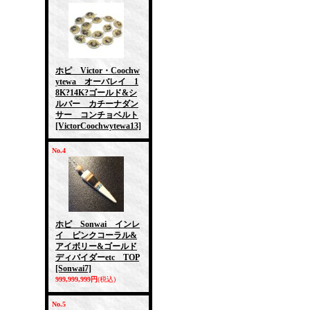
ホピ Victor・Coochw
ytewa オーバレイ 1
8K?14K?ゴールド&シ
ルバー カチーナダン
サー コンチョベルト
[VictorCoochwytewa13]
No.4
ホピ Sonwai インレ
イ ピンクコーラル&
アイボリー&ゴールド
ディバイダーetc TOP
[Sonwai7]
999,999,999円
(税込)
No.5