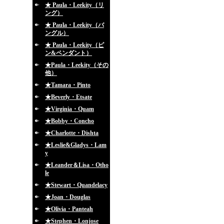
★ Paula・Leekity（リ
ング）
★ Paula・Leekity（バ
ングル）
★ Paula・Leekity（ピ
ン&ペンダント）
★Paula・Leekity（その
他）
★Tamara・Pinto
★Beverly・Etsate
★Virginia・Quam
★Bobby・Concho
★Charlotte・Dishta
★Leslie&Gladys・Lam
y
★Leander＆Lisa・Otho
le
★Stewart・Quandelacy
★Joan・Douglas
★Olivia・Panteah
★Stephen・Lonjose