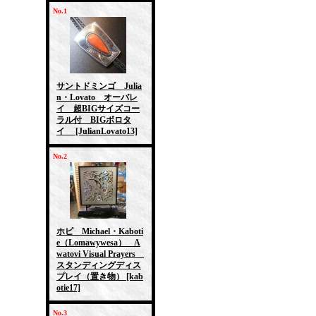
No.1
サントドミンゴ Julia
n・Lovato オーバレ
イ 超BIGサイズコー
ラル付 BIGボロタ
イ
[JulianLovato13]
No.2
ホピ Michael・Kaboti
e（Lomawywesa） A
watovi Visual Prayers
スタンディングディス
プレイ（置き物）
[kab
otie17]
No.3