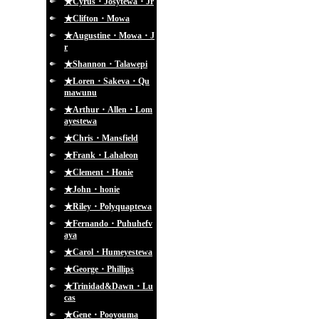
★Cyrus・Josytewa・Jr
★Clifton・Mowa
★Augustine・Mowa・J
r
★Shannon・Talawepi
★Loren・Sakeva・Qu
mawunu
★Arthur・Allen・Lom
ayestewa
★Chris・Mansfield
★Frank・Lahaleon
★Clement・Honie
★John・honie
★Riley・Polyquaptewa
★Fernando・Puhuhefv
aya
★Carol・Humeyestewa
★George・Phillips
★Trinidad&Dawn・Lu
cas
★Gene・Pooyouma