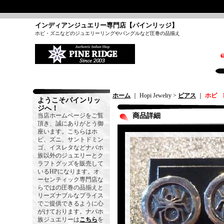
インディアンジュエリー専門店【パインリッジ】
ホピ・ズニなどのジュエリーリングやバングルなど圧巻の品揃え
ホーム
｜ Hopi Jewelry >
ピアス
｜
ホピ 
ようこそパインリッ
ジへ！
当店ホームページをご覧
商品詳細
頂き、誠にありがとう御
座います。こちらはホ
ピ、ズニ、サントドミン
ゴ、イスレタなどナバホ
族以外のジュエリーとク
ラフトグッズを販売して
いるHPになります。オ
ーセンティック専門店な
らではの圧巻の品揃えと
リーズナブルなプライス
でご提供できるように心
がけております。ナバホ
族ジュエリーは
こちら
を