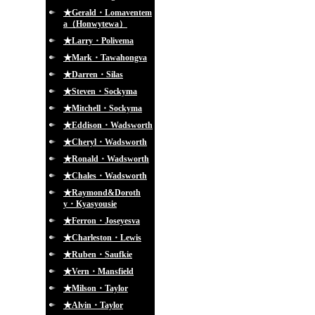
★Gerald・Lomaventem
a（Honwytewa）
★Larry・Polivema
★Mark・Tawahongva
★Darren・Silas
★Steven・Sockyma
★Mitchell・Sockyma
★Eddison・Wadsworth
★Cheryl・Wadsworth
★Ronald・Wadsworth
★Chales・Wadsworth
★Raymond&Doroth
y・Kyasyousie
★Ferron・Joseyesva
★Charleston・Lewis
★Ruben・Saufkie
★Vern・Mansfield
★Milson・Taylor
★Alvin・Taylor