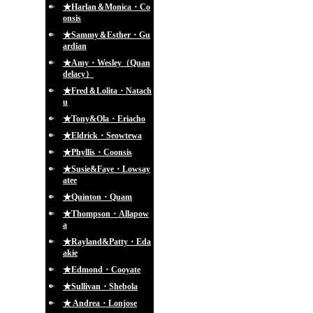
★Harlan＆Monica・Co
onsis
★Sammy＆Esther・Gu
ardian
★Amy・Wesley（Quan
delacy）
★Fred＆Lolita・Natach
u
★Tony&Ola・Eriacho
★Eldrick・Seowtewa
★Phyllis・Coonsis
★Susie&Faye・Lowsay
atee
★Quinton・Quam
★Thompson・Allapow
a
★Rayland&Patty・Eda
akie
★Edmond・Cooyate
★Sullivan・Shebola
★ Andrea・Lonjose