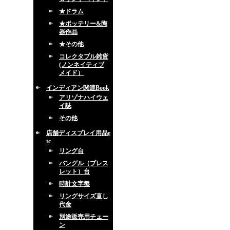
★ドラム
★ポッテリー&陶
器作品
★その他
コレクタブル雑貨
(ノンネイティブ
メイド）
インディアン関連Book
アリゾナハイウェ
イ誌
その他
店舗ディスプレイ用品e
tc
リング台
バングル（ブレス
レット）台
時計文字盤
リングサイズ直し
代金
別途販売用チェー
ン