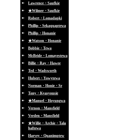
Lawrence・Saufkie
★Wilmer・Saufkie
Robert・Lomadapki
Phillip・Sekaquaptewa
Phillip・Honanie
★Watson・Honanie
Bobbie・Tewa
McBride・Lomayestewa
Billie・Ray・Hawee
Ted・Wadsworth
Hubert・Yowytewa
Norman・Honie・Sr
Tony・Kyasyousie
★Manuel・Hoyungwa
Vernon・Mansfield
Verden・Mansfield
★Willie・Archie・Tala
haftewa
Harvey・Quanimptew