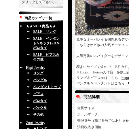
クリックして下さい。
商品カテゴリ一覧
★★SALE商品★★
SALE リング
SALE ペンダン
見事なオーバレイ＆個性あるデザ
ト&ネックレス&
こちらはホピ族の人気アーティス
ボロタイ
SALE ピアス&
人気定番のスパイダーをデザイン
その他
程よいサイズですので、男性女性
Hopi Jewelry
※Lucion・Koinva氏作品
リング
リング＆ピアスetcはこちら
http
バングル
バングル＆ペンダントはこちら
ペンダントトップ
ピアス
商品詳細
ボロタイ
バックル
全長サイズ
:
ホールマーク
:
その他
管理番号（商品番号ではありませ
Zuni Jewelry
消費税抜き価格
:
★リング