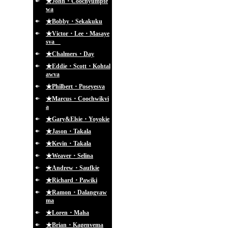
★John・Coochyumpte
wa
★Bobby・Sekakuku
★Victor・Lee・Masaye
sva
★Chalmers・Day
★Eddie・Scott・Kohtal
awva
★Philbert・Poseyesva
★Marcus・Coochwikvi
a
★Gary&Elsie・Yoyokie
★Jason・Takala
★Kevin・Takala
★Weaver・Selina
★Andrew・Saufkie
★Richard・Pawiki
★Ramon・Dalangyaw
ma
★Loren・Maha
★Brian・Kagenvema