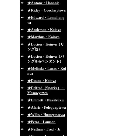
★Antone・Honanie
★Ricky・Coochwytewa
★Edward・Lomahong
va
★Anderson・Koinva
★Marthus・Koinva
★Lucion・Koinva（リ
ング他）
★Lucion・Koinva（バ
ングル&ペンダント）
★Melinda・Lucas・Koi
nva
★Duane・Koinva
★Delfred（Sparks）・
Masawytewa
★Emmett・Navakuku
★Alaric・Polequaptewa
★Willis・Humeyestewa
★Petra・Lamson
★Nathan・Fred・Jr