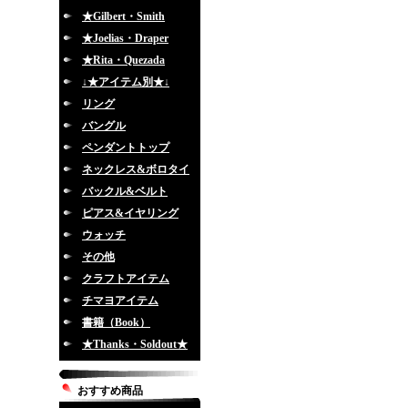
★Gilbert・Smith
★Joelias・Draper
★Rita・Quezada
↓★アイテム別★↓
リング
バングル
ペンダントトップ
ネックレス&ボロタイ
バックル&ベルト
ピアス&イヤリング
ウォッチ
その他
クラフトアイテム
チマヨアイテム
書籍（Book）
★Thanks・Soldout★
おすすめ商品