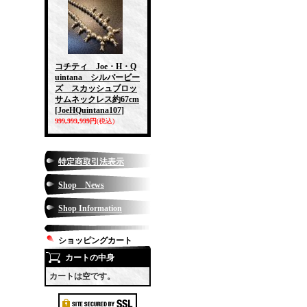
コチティ Joe・H・Q
uintana シルバービー
ズ スカッシュブロッ
サムネックレス約67cm
[JoeHQuintana107]
999,999,999円
(税込)
特定商取引法表示
Shop News
Shop Information
ショッピングカート
カートの中身
カートは空です。