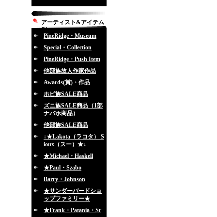
アーティスト&アイテム
別
PineRidge・Museum
Special・Collection
PineRidge・Push Item
他部族故人作家作品
Awards(賞)・作品
ホピ族SALE商品
ズニ族SALE商品（1部
ナバホ商品）
他部族SALE商品
↓★Lakota（ラコタ） S
ioux（スー）★↓
★Michael・Haskell
★Paul・Szabo
Barry・Johnson
★サンダーバードショ
ップファミリー★
★Frank・Patania・Sr