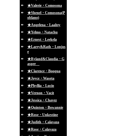
★Valerie・Comosona
★Shenel・Comosona(P
oblano)
★Angelena・Laahty
★Yelmo・Natachu
★Ernest・Leekela
★Larry&Rath・Lonjos
e
★Ryland&Claudia・G
asper
★Clarence・Booqua
★Joyce・Waseta
★Phyllia・Lucio
★Vernon・Vacit
★Jessica・Chavez
★Quinton・Bowannie
★Rose・Unkestine
★Judith・Calavaza
★Rose・Calavaza