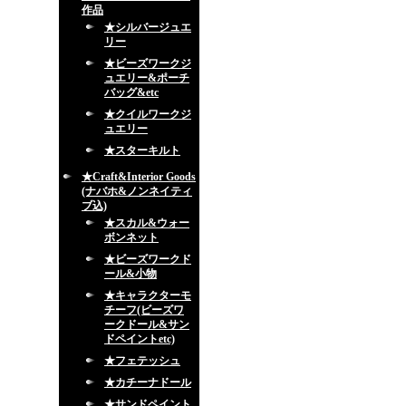
作品
★シルバージュエ
リー
★ビーズワークジ
ュエリー&ポーチ
バッグ&etc
★クイルワークジ
ュエリー
★スターキルト
★Craft&Interior Goods
(ナバホ&ノンネイティ
ブ込)
★スカル&ウォー
ボンネット
★ビーズワークド
ール&小物
★キャラクターモ
チーフ(ビーズワ
ークドール&サン
ドペイントetc)
★フェテッシュ
★カチーナドール
★サンドペイント