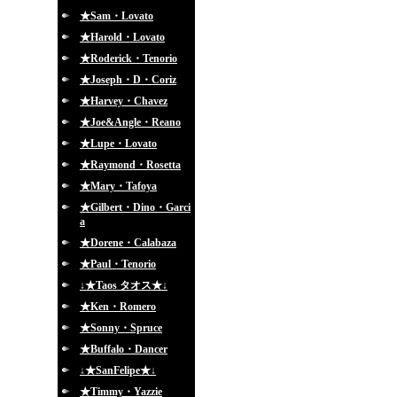
★Sam・Lovato
★Harold・Lovato
★Roderick・Tenorio
★Joseph・D・Coriz
★Harvey・Chavez
★Joe&Angle・Reano
★Lupe・Lovato
★Raymond・Rosetta
★Mary・Tafoya
★Gilbert・Dino・Garci
a
★Dorene・Calabaza
★Paul・Tenorio
↓★Taos タオス★↓
★Ken・Romero
★Sonny・Spruce
★Buffalo・Dancer
↓★SanFelipe★↓
★Timmy・Yazzie