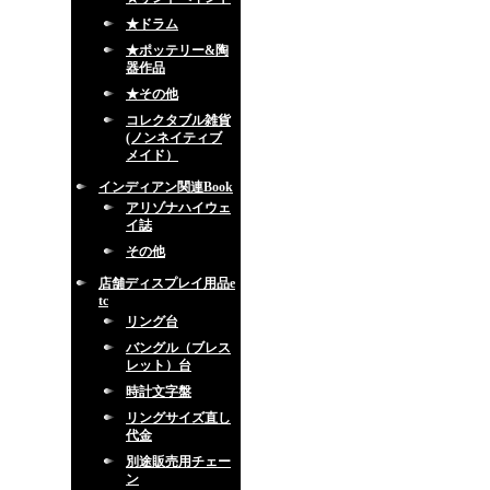
★ドラム
★ポッテリー&陶
器作品
★その他
コレクタブル雑貨
(ノンネイティブ
メイド）
インディアン関連Book
アリゾナハイウェ
イ誌
その他
店舗ディスプレイ用品e
tc
リング台
バングル（ブレス
レット）台
時計文字盤
リングサイズ直し
代金
別途販売用チェー
ン