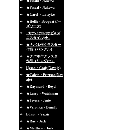
★Justin・Natewa
★Pascal・Nakewa
★Carol ・Lateyice
★Hollie・Booqua(ビー
ズワーク)
↓★ナバホetc(ホピ&ズ
ニスタイル)★↓
★ナバホ作クラスター
作品（バングル）
★ナバホ作クラスター
作品（リングetc）
Hyson・Craig(Navajo)
★Calvin・Peterson(Nav
ajo)
★Raymond・Boyd
★Larry・Watchman
★Tevesa・Jenio
★Veronica・Benally
Edison・Yazzie
★Ray・Jack
★Matthew・Jack