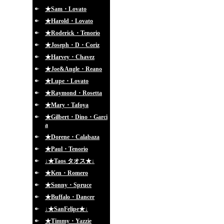
★Sam・Lovato
★Harold・Lovato
★Roderick・Tenorio
★Joseph・D・Coriz
★Harvey・Chavez
★Joe&Angle・Reano
★Lupe・Lovato
★Raymond・Rosetta
★Mary・Tafoya
★Gilbert・Dino・Garci
a
★Dorene・Calabaza
★Paul・Tenorio
↓★Taos タオス★↓
★Ken・Romero
★Sonny・Spruce
★Buffalo・Dancer
↓★SanFelipe★↓
★Timmy・Yazzie