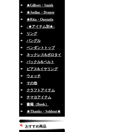
★Gilbert・Smith
★Joelias・Draper
★Rita・Quezada
↓★アイテム別★↓
リング
バングル
ペンダントトップ
ネックレス&ボロタイ
バックル&ベルト
ピアス&イヤリング
ウォッチ
その他
クラフトアイテム
チマヨアイテム
書籍（Book）
★Thanks・Soldout★
おすすめ商品