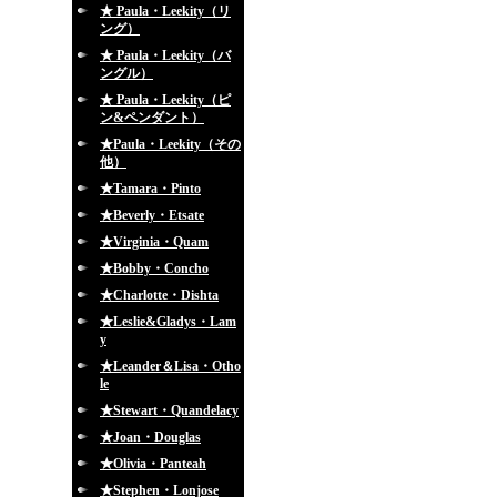
★ Paula・Leekity（リ
ング）
★ Paula・Leekity（バ
ングル）
★ Paula・Leekity（ピ
ン&ペンダント）
★Paula・Leekity（その
他）
★Tamara・Pinto
★Beverly・Etsate
★Virginia・Quam
★Bobby・Concho
★Charlotte・Dishta
★Leslie&Gladys・Lam
y
★Leander＆Lisa・Otho
le
★Stewart・Quandelacy
★Joan・Douglas
★Olivia・Panteah
★Stephen・Lonjose