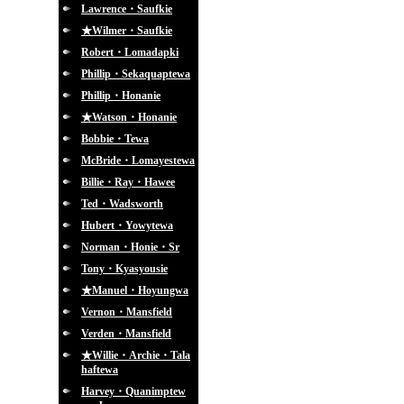
Lawrence・Saufkie
★Wilmer・Saufkie
Robert・Lomadapki
Phillip・Sekaquaptewa
Phillip・Honanie
★Watson・Honanie
Bobbie・Tewa
McBride・Lomayestewa
Billie・Ray・Hawee
Ted・Wadsworth
Hubert・Yowytewa
Norman・Honie・Sr
Tony・Kyasyousie
★Manuel・Hoyungwa
Vernon・Mansfield
Verden・Mansfield
★Willie・Archie・Tala
haftewa
Harvey・Quanimptew