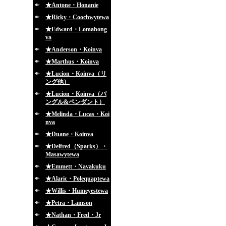
★Antone・Honanie
★Ricky・Coochwytewa
★Edward・Lomahong
va
★Anderson・Koinva
★Marthus・Koinva
★Lucion・Koinva（リ
ング他）
★Lucion・Koinva（バ
ングル&ペンダント）
★Melinda・Lucas・Koi
nva
★Duane・Koinva
★Delfred（Sparks）・
Masawytewa
★Emmett・Navakuku
★Alaric・Polequaptewa
★Willis・Humeyestewa
★Petra・Lamson
★Nathan・Fred・Jr