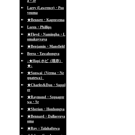
a・Jr
Larry (Lawrence)・Poo
youma
★Bennett・Kagenvema
Loren・Phillips
★Floyd・Namingha・L
omakuyvaya
★Benjamin・Mansfield
Berra・Tawahongva
↓★Hopi ホピ（現存）
★↓
★Sonwai（Verma・Ne
quatewa）
★Charles&Don・Suppl
ee
★Raymond・Sequapte
wa・Sr
★Sherian・Honhongva
★Bennard・Dallasvuya
oma
★Roy・Talahaftewa