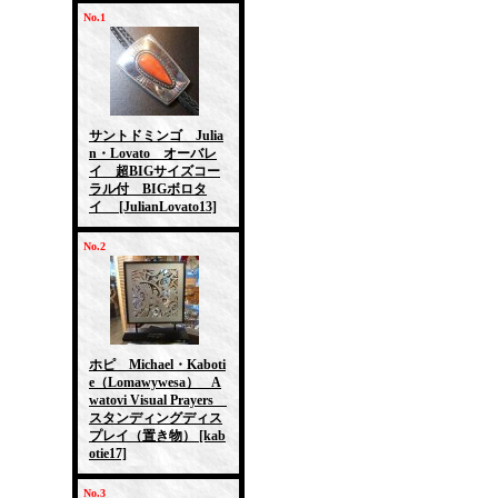
No.1
サントドミンゴ Julia
n・Lovato オーバレ
イ 超BIGサイズコー
ラル付 BIGボロタ
イ
[JulianLovato13]
No.2
ホピ Michael・Kaboti
e（Lomawywesa） A
watovi Visual Prayers
スタンディングディス
プレイ（置き物）
[kab
otie17]
No.3