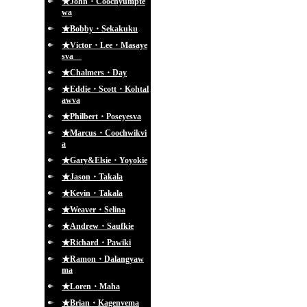
★John・Coochyumpte
wa
★Bobby・Sekakuku
★Victor・Lee・Masaye
sva
★Chalmers・Day
★Eddie・Scott・Kohtal
awva
★Philbert・Poseyesva
★Marcus・Coochwikvi
a
★Gary&Elsie・Yoyokie
★Jason・Takala
★Kevin・Takala
★Weaver・Selina
★Andrew・Saufkie
★Richard・Pawiki
★Ramon・Dalangyaw
ma
★Loren・Maha
★Brian・Kagenvema