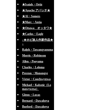
★Isaiah・Ortiz
★Apache アパッチ★
★Al・Somers
★Marc・Antia
★Ottawa オッタワ★
★Carlos・Eagle
↓★ホピ故人作家作品★
↓
Ralph・Tawangyaouma
Morris・Robinson
Allen・Pooyama
Charles・Loloma
Preston・Monongye
Victor・Coochwytewa
Michael・Kabotie（Lo
mawywesa）
Glenn・Lucas
Bernard・Dawahoya
Bueford・Dawahoya