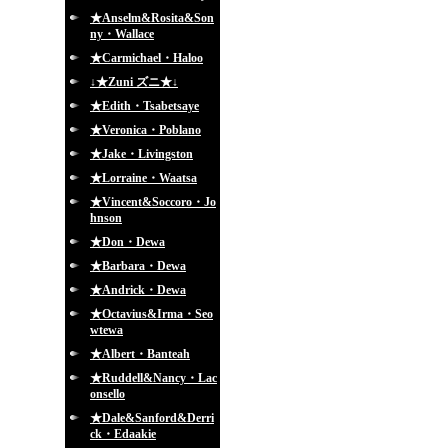
★Anselm&Rosita&Son
ny・Wallace
★Carmichael・Haloo
↓★Zuni ズニ★↓
★Edith・Tsabetsaye
★Veronica・Poblano
★Jake・Livingston
★Lorraine・Waatsa
★Vincent&Soccoro・Jo
hnson
★Don・Dewa
★Barbara・Dewa
★Andrick・Dewa
★Octavius&Irma・Seo
wtewa
★Albert・Banteah
★Ruddell&Nancy・Lac
onsello
★Dale&Sanford&Derri
ck・Edaakie