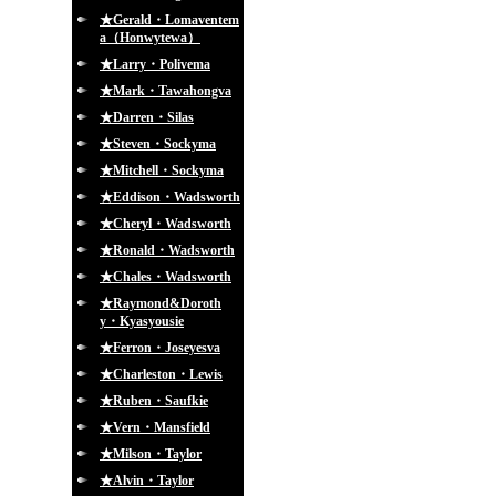
★Gerald・Lomaventem
a（Honwytewa）
★Larry・Polivema
★Mark・Tawahongva
★Darren・Silas
★Steven・Sockyma
★Mitchell・Sockyma
★Eddison・Wadsworth
★Cheryl・Wadsworth
★Ronald・Wadsworth
★Chales・Wadsworth
★Raymond&Doroth
y・Kyasyousie
★Ferron・Joseyesva
★Charleston・Lewis
★Ruben・Saufkie
★Vern・Mansfield
★Milson・Taylor
★Alvin・Taylor