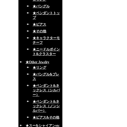
★バングル
★ペンダントトッ
プ
★ピアス
★その他
★キャラクターモ
チーフ
★ニードルポイン
ト&クラスター
★Other Jewelry
★リング
★バングル&ブレ
ス
★ペンダント&ネ
ックレス（シルバ
ー）
★ペンダント&ネ
ックレス（ノンシ
ルバー）
★ピアス&その他
★スー&シャイアンetc