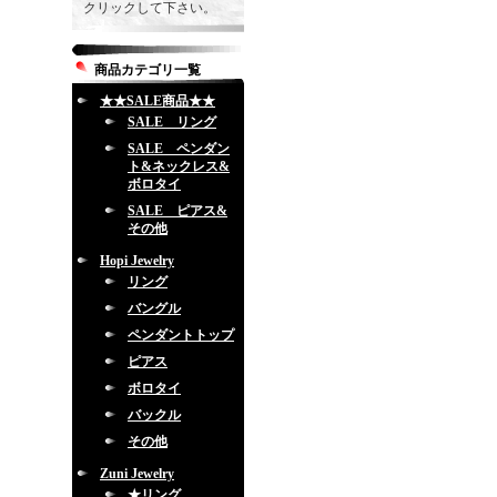
クリックして下さい。
商品カテゴリ一覧
★★SALE商品★★
SALE リング
SALE ペンダン
ト&ネックレス&
ボロタイ
SALE ピアス&
その他
Hopi Jewelry
リング
バングル
ペンダントトップ
ピアス
ボロタイ
バックル
その他
Zuni Jewelry
★リング