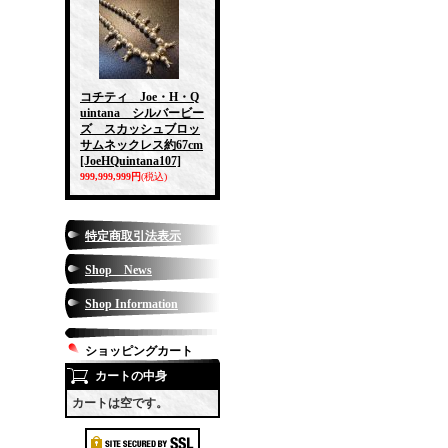
コチティ Joe・H・Q
uintana シルバービー
ズ スカッシュブロッ
サムネックレス約67cm
[JoeHQuintana107]
999,999,999円
(税込)
特定商取引法表示
Shop News
Shop Information
ショッピングカート
カートの中身
カートは空です。