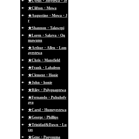
★Cyrus・Josytewa・Jr
★Clifton・Mowa
★Augustine・Mowa・J
r
★Shannon・Talawepi
★Loren・Sakeva・Qu
mawunu
★Arthur・Allen・Lom
ayestewa
★Chris・Mansfield
★Frank・Lahaleon
★Clement・Honie
★John・honie
★Riley・Polyquaptewa
★Fernando・Puhuhefv
aya
★Carol・Humeyestewa
★George・Phillips
★Trinidad&Dawn・Lu
cas
★Gene・Pooyouma