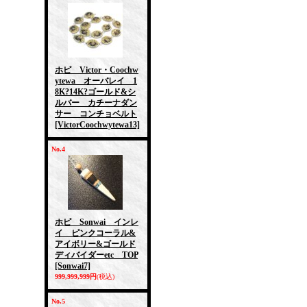
ホピ Victor・Coochw
ytewa オーバレイ 1
8K?14K?ゴールド&シ
ルバー カチーナダン
サー コンチョベルト
[VictorCoochwytewa13]
No.4
ホピ Sonwai インレ
イ ピンクコーラル&
アイボリー&ゴールド
ディバイダーetc TOP
[Sonwai7]
999,999,999円
(税込)
No.5