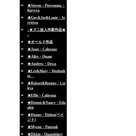
★Steven・Pooyouma・
Kuyvya
★Guy&Joe&Louie・Jo
sytewa
↓★ズニ故人作家作品★
↓
★オールド作品
★Juan・Calavaza
★Alice・Quam
★Andrew・Dewa
★Lee&Mary・Weeboth
ee
★Robert&Bernice・Lee
kya
★Effie・Calavaza
★Dennis＆Nancy・Eda
akie
★Duane・Dishta(ペイ
ント)
★Myron・Panteah
★Dickie・Quandelacy