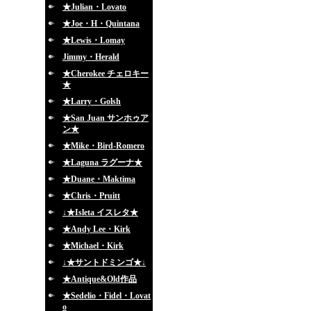
★Julian・Lovato
★Joe・H・Quintana
★Lewis・Lomay
Jimmy・Herald
★Cherokee チェロキー
★
★Larry・Golsh
★San Juan サンホゥア
ン★
★Mike・Bird-Romero
★Laguna ラグーナ★
★Duane・Maktima
★Chris・Pruitt
↓★Isleta イスレタ★
★Andy Lee・Kirk
★Michael・Kirk
↓★サントドミンゴ★↓
★Antique&Old作品
★Sedelio・Fidel・Lovat
o