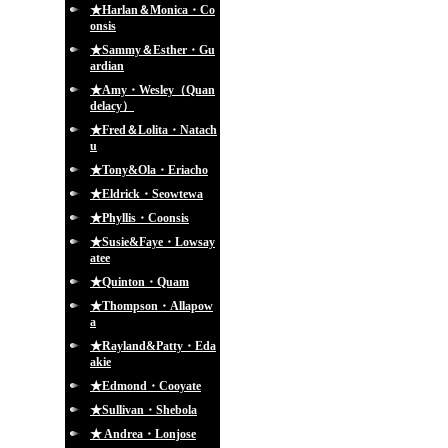
★Harlan＆Monica・Co
onsis
★Sammy＆Esther・Gu
ardian
★Amy・Wesley（Quan
delacy）
★Fred＆Lolita・Natach
u
★Tony&Ola・Eriacho
★Eldrick・Seowtewa
★Phyllis・Coonsis
★Susie&Faye・Lowsay
atee
★Quinton・Quam
★Thompson・Allapow
a
★Rayland&Patty・Eda
akie
★Edmond・Cooyate
★Sullivan・Shebola
★ Andrea・Lonjose