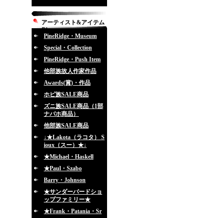
アーティスト&アイテム
別
PineRidge・Museum
Special・Collection
PineRidge・Push Item
他部族故人作家作品
Awards(賞)・作品
ホピ族SALE商品
ズニ族SALE商品（1部
ナバホ商品）
他部族SALE商品
↓★Lakota（ラコタ） S
ioux（スー）★↓
★Michael・Haskell
★Paul・Szabo
Barry・Johnson
★サンダーバードショ
ップファミリー★
★Frank・Patania・Sr