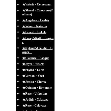
★Valerie・Comosona
★Shenel・Comosona(P
oblano)
★Angelena・Laahty
★Yelmo・Natachu
★Ernest・Leekela
★Larry&Rath・Lonjos
e
★Ryland&Claudia・G
asper
★Clarence・Booqua
★Joyce・Waseta
★Phyllia・Lucio
★Vernon・Vacit
★Jessica・Chavez
★Quinton・Bowannie
★Rose・Unkestine
★Judith・Calavaza
★Rose・Calavaza