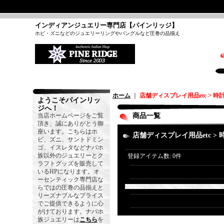
インディアンジュエリー専門店【パインリッジ】
ホピ・ズニなどのジュエリーリングやバングルなど圧巻の品揃え
ホーム
｜
店舗ディスプレイ用品etc > 時
ようこそパインリッ
ジへ！
当店ホームページをご覧
商品一覧
頂き、誠にありがとう御
座います。こちらはホ
店舗ディスプレイ用品etc >
ピ、ズニ、サントドミン
ゴ、イスレタなどナバホ
族以外のジュエリーとク
登録アイテム数
:
0件
ラフトグッズを販売して
いるHPになります。オ
ーセンティック専門店な
らではの圧巻の品揃えと
リーズナブルなプライス
でご提供できるように心
がけております。ナバホ
族ジュエリーは
こちら
を