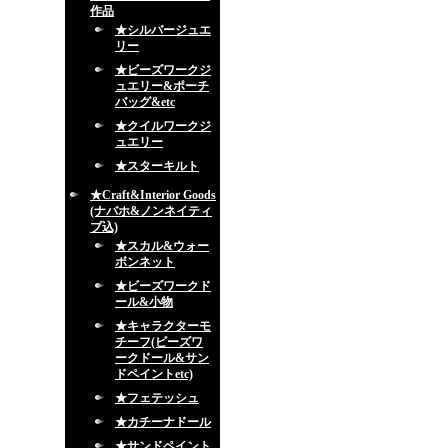
作品
★シルバージュエ
リー
★ビーズワークジ
ュエリー&ポーチ
バッグ&etc
★クイルワークジ
ュエリー
★スターキルト
★Craft&Interior Goods
(ナバホ&ノンネイティ
ブ込)
★スカル&ウォー
ボンネット
★ビーズワークド
ール&小物
★キャラクターモ
チーフ(ビーズワ
ークドール&サン
ドペイントetc)
★フェテッシュ
★カチーナドール
★サンドペイント