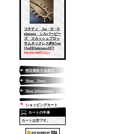
コチティ Joe・H・Q
uintana シルバービー
ズ スカッシュブロッ
サムネックレス約67cm
[JoeHQuintana107]
999,999,999円
(税込)
特定商取引法表示
Shop News
Shop Information
ショッピングカート
カートの中身
カートは空です。