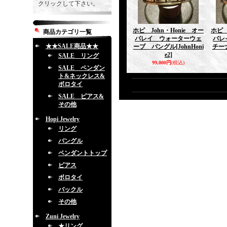
クリックして下さい。
ホピ John・Honie オー
ホピ 
商品カテゴリ一覧
バレイ ウォーターウェ
バレ
★★SALE商品★★
ーブ バングル
[JohnHoni
チー
e2]
SALE リング
99,000円
(税込)
SALE ペンダン
ト&ネックレス&
ボロタイ
SALE ピアス&
その他
Hopi Jewelry
リング
バングル
ペンダントトップ
ピアス
ボロタイ
バックル
その他
Zuni Jewelry
★リング