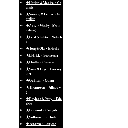
★Harlan＆Monica・Co
onsis
★Sammy＆Esther・Gu
ardian
★Amy・Wesley（Quan
delacy）
★Fred＆Lolita・Natach
u
★Tony&Ola・Eriacho
★Eldrick・Seowtewa
★Phyllis・Coonsis
★Susie&Faye・Lowsay
atee
★Quinton・Quam
★Thompson・Allapow
a
★Rayland&Patty・Eda
akie
★Edmond・Cooyate
★Sullivan・Shebola
★ Andrea・Lonjose