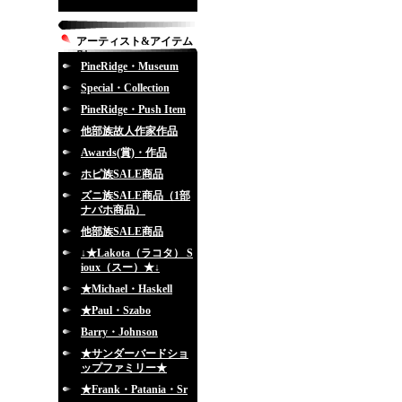
アーティスト&アイテム
別
PineRidge・Museum
Special・Collection
PineRidge・Push Item
他部族故人作家作品
Awards(賞)・作品
ホピ族SALE商品
ズニ族SALE商品（1部
ナバホ商品）
他部族SALE商品
↓★Lakota（ラコタ） S
ioux（スー）★↓
★Michael・Haskell
★Paul・Szabo
Barry・Johnson
★サンダーバードショ
ップファミリー★
★Frank・Patania・Sr