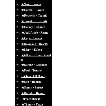
★Sam・Lovato
★Harold・Lovato
★Roderick・Tenorio
★Joseph・D・Coriz
★Harvey・Chavez
★Joe&Angle・Reano
★Lupe・Lovato
★Raymond・Rosetta
★Mary・Tafoya
★Gilbert・Dino・Garci
a
★Dorene・Calabaza
★Paul・Tenorio
↓★Taos タオス★↓
★Ken・Romero
★Sonny・Spruce
★Buffalo・Dancer
↓★SanFelipe★↓
★Timmy・Yazzie