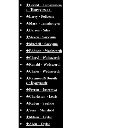
★Gerald・Lomaventem
a（Honwytewa）
★Larry・Polivema
★Mark・Tawahongva
★Darren・Silas
★Steven・Sockyma
★Mitchell・Sockyma
★Eddison・Wadsworth
★Cheryl・Wadsworth
★Ronald・Wadsworth
★Chales・Wadsworth
★Raymond&Doroth
y・Kyasyousie
★Ferron・Joseyesva
★Charleston・Lewis
★Ruben・Saufkie
★Vern・Mansfield
★Milson・Taylor
★Alvin・Taylor