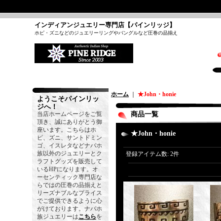
インディアンジュエリー専門店【パインリッジ】
ホピ・ズニなどのジュエリーリングやバングルなど圧巻の品揃え
ホーム
｜
★John・honie
ようこそパインリッ
ジへ！
当店ホームページをご覧
商品一覧
頂き、誠にありがとう御
座います。こちらはホ
★John・honie
ピ、ズニ、サントドミン
ゴ、イスレタなどナバホ
族以外のジュエリーとク
登録アイテム数
:
2件
ラフトグッズを販売して
いるHPになります。オ
ーセンティック専門店な
らではの圧巻の品揃えと
リーズナブルなプライス
でご提供できるように心
がけております。ナバホ
族ジュエリーは
こちら
を