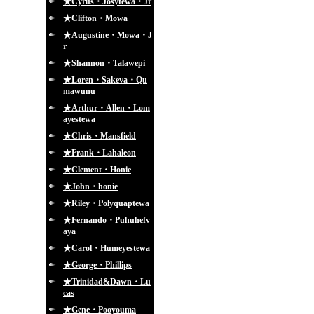
★Cyrus・Josytewa・Jr
★Clifton・Mowa
★Augustine・Mowa・J
r
★Shannon・Talawepi
★Loren・Sakeva・Qu
mawunu
★Arthur・Allen・Lom
ayestewa
★Chris・Mansfield
★Frank・Lahaleon
★Clement・Honie
★John・honie
★Riley・Polyquaptewa
★Fernando・Puhuhefv
aya
★Carol・Humeyestewa
★George・Phillips
★Trinidad&Dawn・Lu
cas
★Gene・Pooyouma