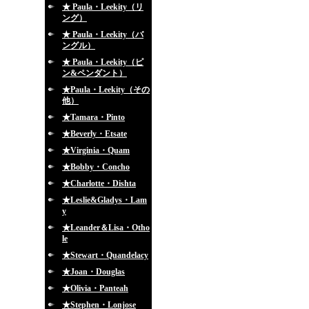
★ Paula・Leekity（リ
ング）
★ Paula・Leekity（バ
ングル）
★ Paula・Leekity（ピ
ン&ペンダント）
★Paula・Leekity（その
他）
★Tamara・Pinto
★Beverly・Etsate
★Virginia・Quam
★Bobby・Concho
★Charlotte・Dishta
★Leslie&Gladys・Lam
y
★Leander＆Lisa・Otho
le
★Stewart・Quandelacy
★Joan・Douglas
★Olivia・Panteah
★Stephen・Lonjose