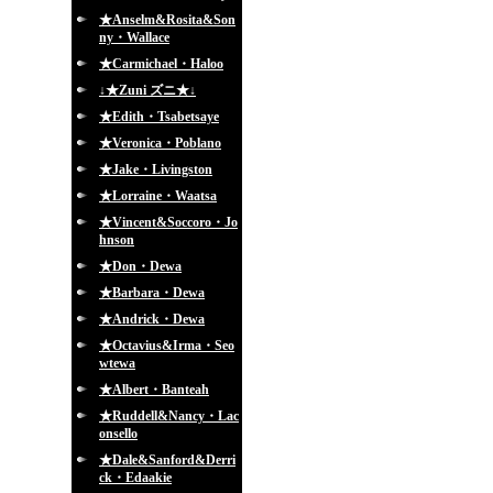
★Anselm&Rosita&Son
ny・Wallace
★Carmichael・Haloo
↓★Zuni ズニ★↓
★Edith・Tsabetsaye
★Veronica・Poblano
★Jake・Livingston
★Lorraine・Waatsa
★Vincent&Soccoro・Jo
hnson
★Don・Dewa
★Barbara・Dewa
★Andrick・Dewa
★Octavius&Irma・Seo
wtewa
★Albert・Banteah
★Ruddell&Nancy・Lac
onsello
★Dale&Sanford&Derri
ck・Edaakie