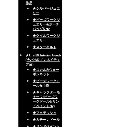
作品
★シルバージュエ
リー
★ビーズワークジ
ュエリー&ポーチ
バッグ&etc
★クイルワークジ
ュエリー
★スターキルト
★Craft&Interior Goods
(ナバホ&ノンネイティ
ブ込)
★スカル&ウォー
ボンネット
★ビーズワークド
ール&小物
★キャラクターモ
チーフ(ビーズワ
ークドール&サン
ドペイントetc)
★フェテッシュ
★カチーナドール
★サンドペイント