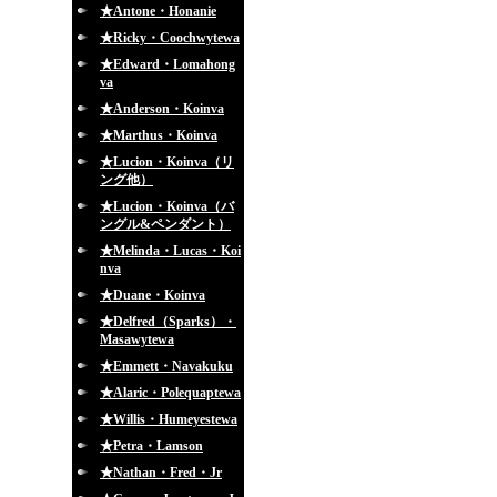
★Antone・Honanie
★Ricky・Coochwytewa
★Edward・Lomahong
va
★Anderson・Koinva
★Marthus・Koinva
★Lucion・Koinva（リ
ング他）
★Lucion・Koinva（バ
ングル&ペンダント）
★Melinda・Lucas・Koi
nva
★Duane・Koinva
★Delfred（Sparks）・
Masawytewa
★Emmett・Navakuku
★Alaric・Polequaptewa
★Willis・Humeyestewa
★Petra・Lamson
★Nathan・Fred・Jr