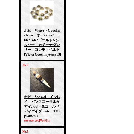
ホピ Victor・Coochw
ytewa オーバレイ 1
8K?14K?ゴールド&シ
ルバー カチーナダン
サー コンチョベルト
[VictorCoochwytewa13]
No.4
ホピ Sonwai インレ
イ ピンクコーラル&
アイボリー&ゴールド
ディバイダーetc TOP
[Sonwai7]
999,999,999円
(税込)
No.5