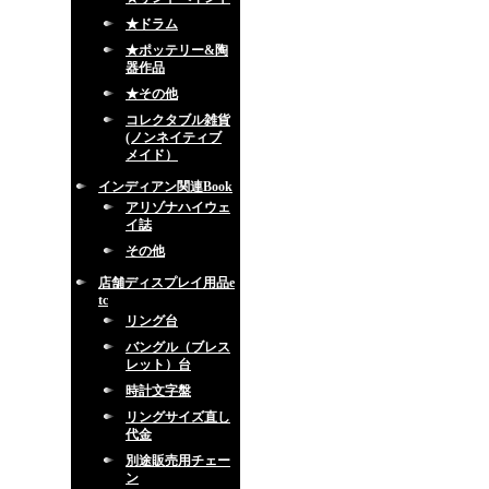
★ドラム
★ポッテリー&陶
器作品
★その他
コレクタブル雑貨
(ノンネイティブ
メイド）
インディアン関連Book
アリゾナハイウェ
イ誌
その他
店舗ディスプレイ用品e
tc
リング台
バングル（ブレス
レット）台
時計文字盤
リングサイズ直し
代金
別途販売用チェー
ン