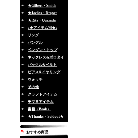
★Gilbert・Smith
★Joelias・Draper
★Rita・Quezada
↓★アイテム別★↓
リング
バングル
ペンダントトップ
ネックレス&ボロタイ
バックル&ベルト
ピアス&イヤリング
ウォッチ
その他
クラフトアイテム
チマヨアイテム
書籍（Book）
★Thanks・Soldout★
おすすめ商品