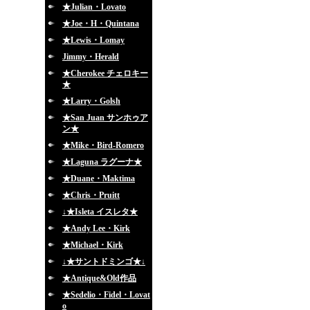
★Julian・Lovato
★Joe・H・Quintana
★Lewis・Lomay
Jimmy・Herald
★Cherokee チェロキー
★
★Larry・Golsh
★San Juan サンホゥア
ン★
★Mike・Bird-Romero
★Laguna ラグーナ★
★Duane・Maktima
★Chris・Pruitt
↓★Isleta イスレタ★
★Andy Lee・Kirk
★Michael・Kirk
↓★サントドミンゴ★↓
★Antique&Old作品
★Sedelio・Fidel・Lovat
o