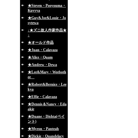
★Steven・Pooyouma・
Kuyvya
★Guy&Joe&Louie・Jo
sytewa
↓★ズニ故人作家作品★
↓
★オールド作品
★Juan・Calavaza
★Alice・Quam
★Andrew・Dewa
★Lee&Mary・Weeboth
ee
★Robert&Bernice・Lee
kya
★Effie・Calavaza
★Dennis＆Nancy・Eda
akie
★Duane・Dishta(ペイ
ント)
★Myron・Panteah
★Dickie・Quandelacy