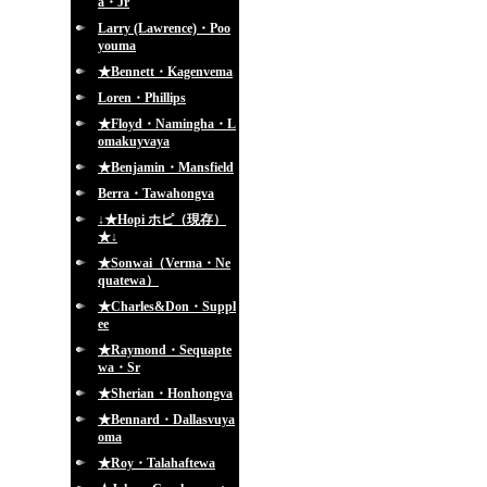
a・Jr
Larry (Lawrence)・Poo
youma
★Bennett・Kagenvema
Loren・Phillips
★Floyd・Namingha・L
omakuyvaya
★Benjamin・Mansfield
Berra・Tawahongva
↓★Hopi ホピ（現存）
★↓
★Sonwai（Verma・Ne
quatewa）
★Charles&Don・Suppl
ee
★Raymond・Sequapte
wa・Sr
★Sherian・Honhongva
★Bennard・Dallasvuya
oma
★Roy・Talahaftewa