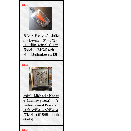
No.1
サントドミンゴ Julia
n・Lovato オーバレ
イ 超BIGサイズコー
ラル付 BIGボロタ
イ
[JulianLovato13]
No.2
ホピ Michael・Kaboti
e（Lomawywesa） A
watovi Visual Prayers
スタンディングディス
プレイ（置き物）
[kab
otie17]
No.3