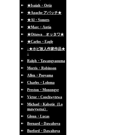
★Isaiah・Ortiz
★Apache アパッチ★
★Al・Somers
★Marc・Antia
★Ottawa オッタワ★
★Carlos・Eagle
↓★ホピ故人作家作品★
↓
Ralph・Tawangyaouma
Morris・Robinson
Allen・Pooyama
Charles・Loloma
Preston・Monongye
Victor・Coochwytewa
Michael・Kabotie（Lo
mawywesa）
Glenn・Lucas
Bernard・Dawahoya
Bueford・Dawahoya