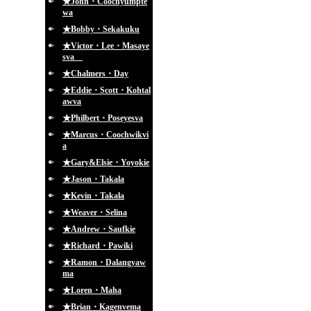
★John・Coochyumpte
wa
★Bobby・Sekakuku
★Victor・Lee・Masaye
sva
★Chalmers・Day
★Eddie・Scott・Kohtal
awva
★Philbert・Poseyesva
★Marcus・Coochwikvi
a
★Gary&Elsie・Yoyokie
★Jason・Takala
★Kevin・Takala
★Weaver・Selina
★Andrew・Saufkie
★Richard・Pawiki
★Ramon・Dalangyaw
ma
★Loren・Maha
★Brian・Kagenvema