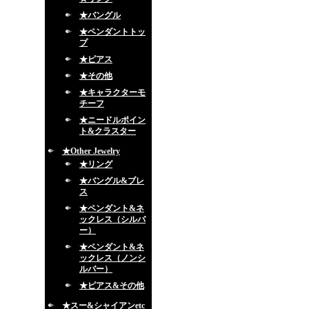
★バングル
★ペンダントトッ
プ
★ピアス
★その他
★キャラクターモ
チーフ
★ニードルポイン
ト&クラスター
★Other Jewelry
★リング
★バングル&ブレ
ス
★ペンダント&ネ
ックレス（シルバ
ー）
★ペンダント&ネ
ックレス（ノンシ
ルバー）
★ピアス&その他
★スー&シャイアンetc