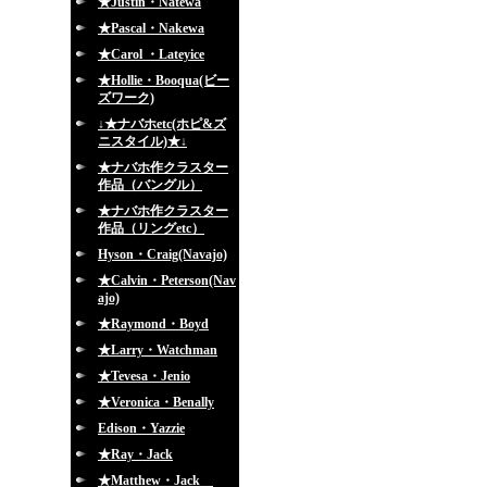
★Justin・Natewa
★Pascal・Nakewa
★Carol ・Lateyice
★Hollie・Booqua(ビー
ズワーク)
↓★ナバホetc(ホピ&ズ
ニスタイル)★↓
★ナバホ作クラスター
作品（バングル）
★ナバホ作クラスター
作品（リングetc）
Hyson・Craig(Navajo)
★Calvin・Peterson(Nav
ajo)
★Raymond・Boyd
★Larry・Watchman
★Tevesa・Jenio
★Veronica・Benally
Edison・Yazzie
★Ray・Jack
★Matthew・Jack