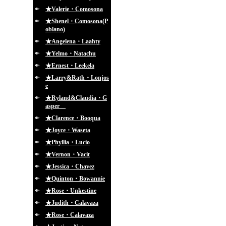
★Valerie・Comosona
★Shenel・Comosona(P
oblano)
★Angelena・Laahty
★Yelmo・Natachu
★Ernest・Leekela
★Larry&Rath・Lonjos
e
★Ryland&Claudia・G
asper
★Clarence・Booqua
★Joyce・Waseta
★Phyllia・Lucio
★Vernon・Vacit
★Jessica・Chavez
★Quinton・Bowannie
★Rose・Unkestine
★Judith・Calavaza
★Rose・Calavaza