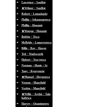
Lawrence・Saufkie
★Wilmer・Saufkie
Robert・Lomadapki
Phillip・Sekaquaptewa
Phillip・Honanie
★Watson・Honanie
Bobbie・Tewa
McBride・Lomayestewa
Billie・Ray・Hawee
Ted・Wadsworth
Hubert・Yowytewa
Norman・Honie・Sr
Tony・Kyasyousie
★Manuel・Hoyungwa
Vernon・Mansfield
Verden・Mansfield
★Willie・Archie・Tala
haftewa
Harvey・Quanimptew