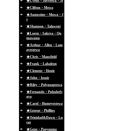
★Cyrus・Josytewa・Jr
★Clifton・Mowa
★Augustine・Mowa・J
r
★Shannon・Talawepi
★Loren・Sakeva・Qu
mawunu
★Arthur・Allen・Lom
ayestewa
★Chris・Mansfield
★Frank・Lahaleon
★Clement・Honie
★John・honie
★Riley・Polyquaptewa
★Fernando・Puhuhefv
aya
★Carol・Humeyestewa
★George・Phillips
★Trinidad&Dawn・Lu
cas
★Gene・Pooyouma