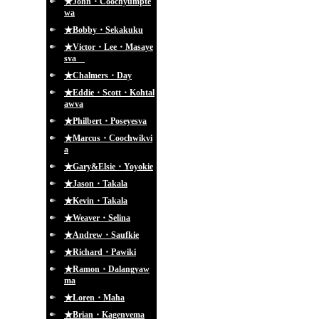
★John・Coochyumpte
wa
★Bobby・Sekakuku
★Victor・Lee・Masaye
sva
★Chalmers・Day
★Eddie・Scott・Kohtal
awva
★Philbert・Poseyesva
★Marcus・Coochwikvi
a
★Gary&Elsie・Yoyokie
★Jason・Takala
★Kevin・Takala
★Weaver・Selina
★Andrew・Saufkie
★Richard・Pawiki
★Ramon・Dalangyaw
ma
★Loren・Maha
★Brian・Kagenvema