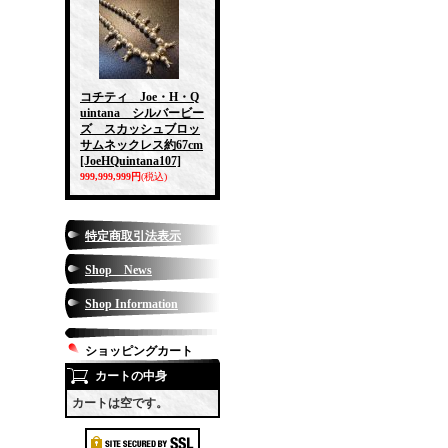
コチティ Joe・H・Q
uintana シルバービー
ズ スカッシュブロッ
サムネックレス約67cm
[JoeHQuintana107]
999,999,999円
(税込)
特定商取引法表示
Shop News
Shop Information
ショッピングカート
カートの中身
カートは空です。