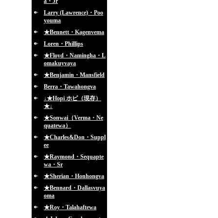
a・Jr
Larry (Lawrence)・Poo
youma
★Bennett・Kagenvema
Loren・Phillips
★Floyd・Namingha・L
omakuyvaya
★Benjamin・Mansfield
Berra・Tawahongva
↓★Hopi ホピ（現存）
★↓
★Sonwai（Verma・Ne
quatewa）
★Charles&Don・Suppl
ee
★Raymond・Sequapte
wa・Sr
★Sherian・Honhongva
★Bennard・Dallasvuya
oma
★Roy・Talahaftewa