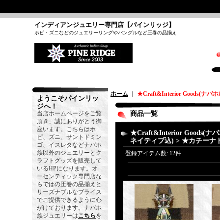
インディアンジュエリー専門店【パインリッジ】
ホピ・ズニなどのジュエリーリングやバングルなど圧巻の品揃え
ホーム
｜
★Craft&Interior Good
ようこそパインリッ
ジへ！
当店ホームページをご覧
商品一覧
頂き、誠にありがとう御
座います。こちらはホ
★Craft&Interior Goods
ピ、ズニ、サントドミン
ネイティブ込) > ★カチーナ
ゴ、イスレタなどナバホ
族以外のジュエリーとク
登録アイテム数
:
12件
ラフトグッズを販売して
いるHPになります。オ
ーセンティック専門店な
らではの圧巻の品揃えと
リーズナブルなプライス
でご提供できるように心
がけております。ナバホ
族ジュエリーは
こちら
を