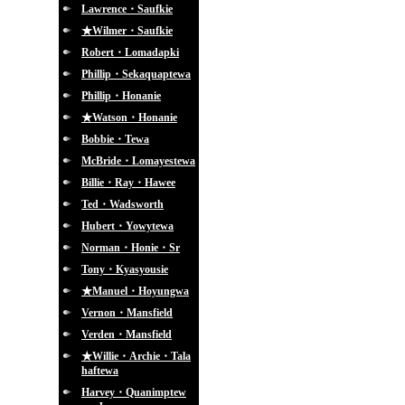
Lawrence・Saufkie
★Wilmer・Saufkie
Robert・Lomadapki
Phillip・Sekaquaptewa
Phillip・Honanie
★Watson・Honanie
Bobbie・Tewa
McBride・Lomayestewa
Billie・Ray・Hawee
Ted・Wadsworth
Hubert・Yowytewa
Norman・Honie・Sr
Tony・Kyasyousie
★Manuel・Hoyungwa
Vernon・Mansfield
Verden・Mansfield
★Willie・Archie・Tala
haftewa
Harvey・Quanimptew