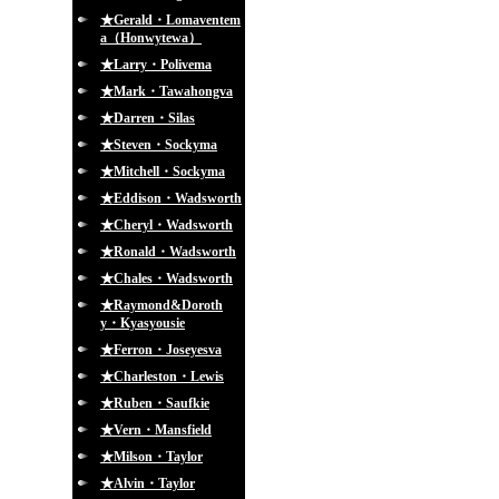
★Gerald・Lomaventem
a（Honwytewa）
★Larry・Polivema
★Mark・Tawahongva
★Darren・Silas
★Steven・Sockyma
★Mitchell・Sockyma
★Eddison・Wadsworth
★Cheryl・Wadsworth
★Ronald・Wadsworth
★Chales・Wadsworth
★Raymond&Doroth
y・Kyasyousie
★Ferron・Joseyesva
★Charleston・Lewis
★Ruben・Saufkie
★Vern・Mansfield
★Milson・Taylor
★Alvin・Taylor