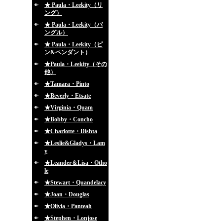
★ Paula・Leekity（リ
ング）
★ Paula・Leekity（バ
ングル）
★ Paula・Leekity（ピ
ン&ペンダント）
★Paula・Leekity（その
他）
★Tamara・Pinto
★Beverly・Etsate
★Virginia・Quam
★Bobby・Concho
★Charlotte・Dishta
★Leslie&Gladys・Lam
y
★Leander＆Lisa・Otho
le
★Stewart・Quandelacy
★Joan・Douglas
★Olivia・Panteah
★Stephen・Lonjose