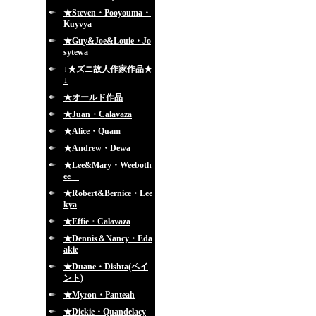
★Steven・Pooyouma・
Kuyvya
★Guy&Joe&Louie・Jo
sytewa
↓★ズニ故人作家作品★
↓
★オールド作品
★Juan・Calavaza
★Alice・Quam
★Andrew・Dewa
★Lee&Mary・Weeboth
ee
★Robert&Bernice・Lee
kya
★Effie・Calavaza
★Dennis＆Nancy・Eda
akie
★Duane・Dishta(ペイ
ント)
★Myron・Panteah
★Dickie・Quandelacy