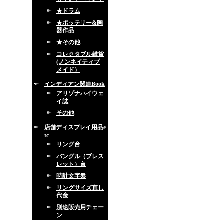
★ドラム
★ポッテリー&陶
器作品
★その他
コレクタブル雑貨
(ノンネイティブ
メイド）
インディアン関連Book
アリゾナハイウェ
イ誌
その他
店舗ディスプレイ用品e
tc
リング台
バングル（ブレス
レット）台
時計文字盤
リングサイズ直し
代金
別途販売用チェー
ン