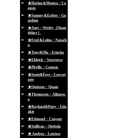
★Harlan＆Monica・Co
onsis
★Sammy＆Esther・Gu
ardian
★Amy・Wesley（Quan
delacy）
★Fred＆Lolita・Natach
u
★Tony&Ola・Eriacho
★Eldrick・Seowtewa
★Phyllis・Coonsis
★Susie&Faye・Lowsay
atee
★Quinton・Quam
★Thompson・Allapow
a
★Rayland&Patty・Eda
akie
★Edmond・Cooyate
★Sullivan・Shebola
★ Andrea・Lonjose