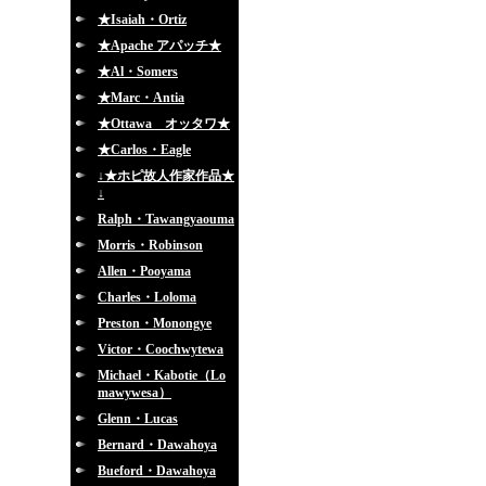
★Isaiah・Ortiz
★Apache アパッチ★
★Al・Somers
★Marc・Antia
★Ottawa オッタワ★
★Carlos・Eagle
↓★ホピ故人作家作品★
↓
Ralph・Tawangyaouma
Morris・Robinson
Allen・Pooyama
Charles・Loloma
Preston・Monongye
Victor・Coochwytewa
Michael・Kabotie（Lo
mawywesa）
Glenn・Lucas
Bernard・Dawahoya
Bueford・Dawahoya