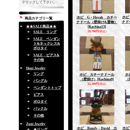
クリックして下さい。
ホピ
ホピ G・Hayah カチー
商品カテゴリ一覧
ナド
ナドール（壁掛け&置物）
★★SALE商品★★
[Kachina13]
29,700円
(税込)
SALE リング
SALE ペンダン
ト&ネックレス&
ボロタイ
SALE ピアス&
その他
Hopi Jewelry
リング
ホピ カチーナドール
ホ
（壁掛け）
[Kachina9]
（
バングル
24,200円
(税込)
ペンダントトップ
ピアス
ボロタイ
バックル
その他
Zuni Jewelry
ホピ 
ホピ Randy・David カ
★リング