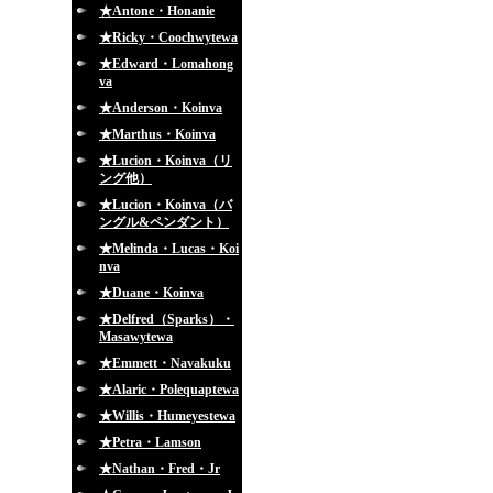
★Antone・Honanie
★Ricky・Coochwytewa
★Edward・Lomahong
va
★Anderson・Koinva
★Marthus・Koinva
★Lucion・Koinva（リ
ング他）
★Lucion・Koinva（バ
ングル&ペンダント）
★Melinda・Lucas・Koi
nva
★Duane・Koinva
★Delfred（Sparks）・
Masawytewa
★Emmett・Navakuku
★Alaric・Polequaptewa
★Willis・Humeyestewa
★Petra・Lamson
★Nathan・Fred・Jr