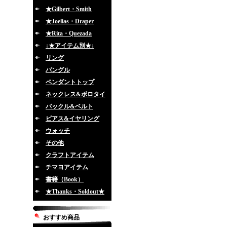
★Gilbert・Smith
★Joelias・Draper
★Rita・Quezada
↓★アイテム別★↓
リング
バングル
ペンダントトップ
ネックレス&ボロタイ
バックル&ベルト
ピアス&イヤリング
ウォッチ
その他
クラフトアイテム
チマヨアイテム
書籍（Book）
★Thanks・Soldout★
おすすめ商品