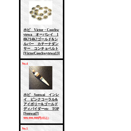
ホピ Victor・Coochw
ytewa オーバレイ 1
8K?14K?ゴールド&シ
ルバー カチーナダン
サー コンチョベルト
[VictorCoochwytewa13]
No.4
ホピ Sonwai インレ
イ ピンクコーラル&
アイボリー&ゴールド
ディバイダーetc TOP
[Sonwai7]
999,999,999円
(税込)
No.5