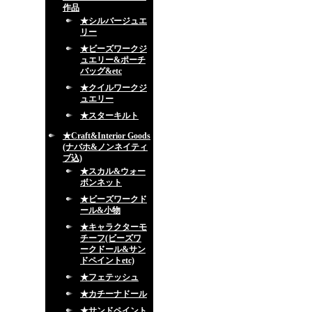
作品
★シルバージュエ
リー
★ビーズワークジ
ュエリー&ポーチ
バッグ&etc
★クイルワークジ
ュエリー
★スターキルト
★Craft&Interior Goods
(ナバホ&ノンネイティ
ブ込)
★スカル&ウォー
ボンネット
★ビーズワークド
ール&小物
★キャラクターモ
チーフ(ビーズワ
ークドール&サン
ドペイントetc)
★フェテッシュ
★カチーナドール
★サンドペイント