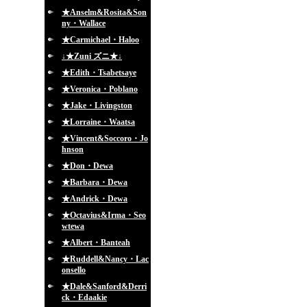
★Anselm&Rosita&Son
ny・Wallace
★Carmichael・Haloo
↓★Zuni ズニ★↓
★Edith・Tsabetsaye
★Veronica・Poblano
★Jake・Livingston
★Lorraine・Waatsa
★Vincent&Soccoro・Jo
hnson
★Don・Dewa
★Barbara・Dewa
★Andrick・Dewa
★Octavius&Irma・Seo
wtewa
★Albert・Banteah
★Ruddell&Nancy・Lac
onsello
★Dale&Sanford&Derri
ck・Edaakie