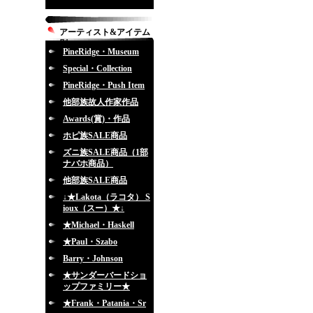
アーティスト&アイテム
別
PineRidge・Museum
Special・Collection
PineRidge・Push Item
他部族故人作家作品
Awards(賞)・作品
ホピ族SALE商品
ズニ族SALE商品（1部
ナバホ商品）
他部族SALE商品
↓★Lakota（ラコタ） S
ioux（スー）★↓
★Michael・Haskell
★Paul・Szabo
Barry・Johnson
★サンダーバードショ
ップファミリー★
★Frank・Patania・Sr