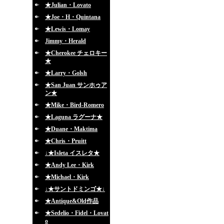
★Julian・Lovato
★Joe・H・Quintana
★Lewis・Lomay
Jimmy・Herald
★Cherokee チェロキー
★
★Larry・Golsh
★San Juan サンホゥア
ン★
★Mike・Bird-Romero
★Laguna ラグーナ★
★Duane・Maktima
★Chris・Pruitt
↓★Isleta イスレタ★
★Andy Lee・Kirk
★Michael・Kirk
↓★サントドミンゴ★↓
★Antique&Old作品
★Sedelio・Fidel・Lovat
o