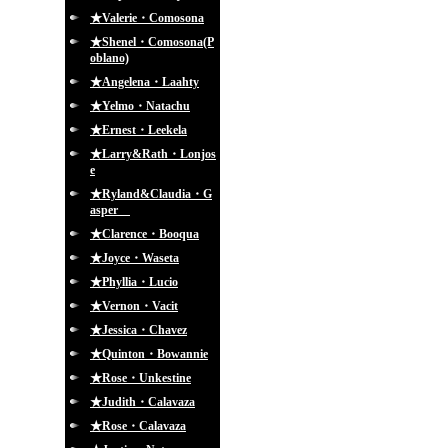
★Valerie・Comosona
★Shenel・Comosona(P
oblano)
★Angelena・Laahty
★Yelmo・Natachu
★Ernest・Leekela
★Larry&Rath・Lonjos
e
★Ryland&Claudia・G
asper
★Clarence・Booqua
★Joyce・Waseta
★Phyllia・Lucio
★Vernon・Vacit
★Jessica・Chavez
★Quinton・Bowannie
★Rose・Unkestine
★Judith・Calavaza
★Rose・Calavaza