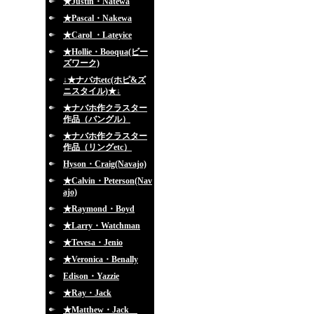
★Justin・Natewa
★Pascal・Nakewa
★Carol ・Lateyice
★Hollie・Booqua(ビー
ズワーク)
↓★ナバホetc(ホピ&ズ
ニスタイル)★↓
★ナバホ作クラスター
作品（バングル）
★ナバホ作クラスター
作品（リングetc）
Hyson・Craig(Navajo)
★Calvin・Peterson(Nav
ajo)
★Raymond・Boyd
★Larry・Watchman
★Tevesa・Jenio
★Veronica・Benally
Edison・Yazzie
★Ray・Jack
★Matthew・Jack