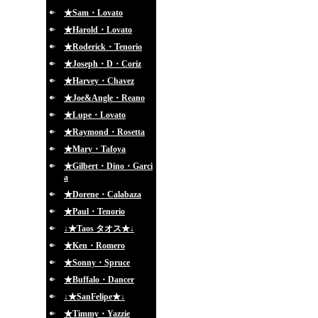
★Sam・Lovato
★Harold・Lovato
★Roderick・Tenorio
★Joseph・D・Coriz
★Harvey・Chavez
★Joe&Angle・Reano
★Lupe・Lovato
★Raymond・Rosetta
★Mary・Tafoya
★Gilbert・Dino・Garci
a
★Dorene・Calabaza
★Paul・Tenorio
↓★Taos タオス★↓
★Ken・Romero
★Sonny・Spruce
★Buffalo・Dancer
↓★SanFelipe★↓
★Timmy・Yazzie