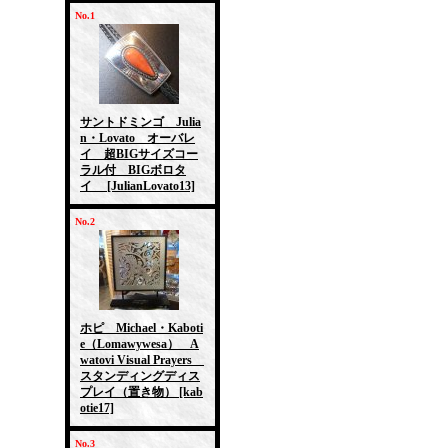
No.1
サントドミンゴ Julia
n・Lovato オーバレ
イ 超BIGサイズコー
ラル付 BIGボロタ
イ
[JulianLovato13]
No.2
ホピ Michael・Kaboti
e（Lomawywesa） A
watovi Visual Prayers
スタンディングディス
プレイ（置き物）
[kab
otie17]
No.3