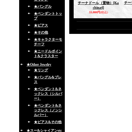
チー
チーナドール（置物）
[Ka
★バングル
china4]
33,000円
(税込)
★ペンダントトッ
プ
★ピアス
★その他
★キャラクターモ
チーフ
★ニードルポイン
ト&クラスター
★Other Jewelry
★リング
★バングル&ブレ
ス
★ペンダント&ネ
ックレス（シルバ
ー）
★ペンダント&ネ
ックレス（ノンシ
ルバー）
★ピアス&その他
★スー&シャイアンetc