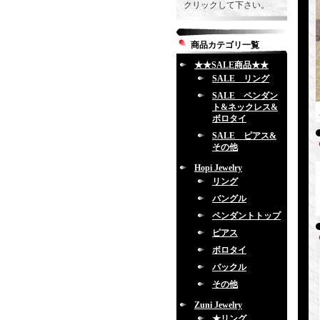
クリックして下さい。
商品カテゴリ一覧
★★SALE商品★★
SALE リング
SALE ペンダン
ト&ネックレス&
ボロタイ
SALE ピアス&
その他
Hopi Jewelry
リング
バングル
ペンダントトップ
ピアス
ボロタイ
バックル
その他
Zuni Jewelry
★リング