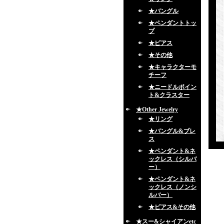
★バングル
★ペンダントトッ
プ
★ピアス
★その他
★キャラクターモ
チーフ
★ニードルポイン
ト&クラスター
★Other Jewelry
★リング
★バングル&ブレ
ス
★ペンダント&ネ
ックレス（シルバ
ー）
★ペンダント&ネ
ックレス（ノンシ
ルバー）
★ピアス&その他
★スー&シャイアンetc