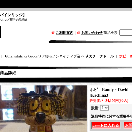
パインリッジ】
グルなど圧巻の品揃え
ご利用案内
｜
お問い合わせ
商品検索
:
｜ ★Craft&Interior Goods(ナバホ&ノンネイティブ込) >
★カチーナドール
｜
ホピ R
商品詳細
ホピ Randy・Dav
[
Kachina3
]
販売価格
:
34,100円
(税込)
数量
:
返品特約に関する重要事
｜