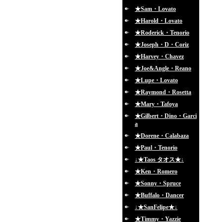
★Sam・Lovato
★Harold・Lovato
★Roderick・Tenorio
★Joseph・D・Coriz
★Harvey・Chavez
★Joe&Angle・Reano
★Lupe・Lovato
★Raymond・Rosetta
★Mary・Tafoya
★Gilbert・Dino・Garci
a
★Dorene・Calabaza
★Paul・Tenorio
↓★Taos タオス★↓
★Ken・Romero
★Sonny・Spruce
★Buffalo・Dancer
↓★SanFelipe★↓
★Timmy・Yazzie