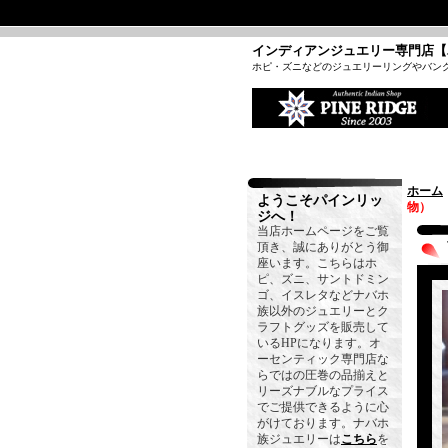
インディアンジュエリー専門店【
ホピ・ズニなどのジュエリーリングやバン
ホーム
ようこそパインリッ
物）
ジへ！
当店ホームページをご覧
頂き、誠にありがとう御
座います。こちらはホ
ピ、ズニ、サントドミン
ゴ、イスレタなどナバホ
族以外のジュエリーとク
ラフトグッズを販売して
いるHPになります。オ
ーセンティック専門店な
らではの圧巻の品揃えと
リーズナブルなプライス
でご提供できるように心
がけております。ナバホ
族ジュエリーは
こちら
を