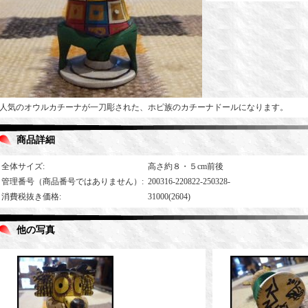
人気のオウルカチーナが一刀彫された、ホピ族のカチーナドールになります。
商品詳細
全体サイズ
:
高さ約８・５cm前後
管理番号（商品番号ではありません）
:
200316-220822-250328-
消費税抜き価格
:
31000(2604)
他の写真