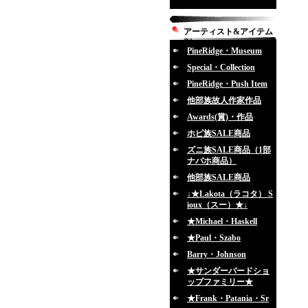
アーティスト&アイテム
別
PineRidge・Museum
Special・Collection
PineRidge・Push Item
他部族故人作家作品
Awards(賞)・作品
ホピ族SALE商品
ズニ族SALE商品（1部
ナバホ商品）
他部族SALE商品
↓★Lakota（ラコタ） S
ioux（スー）★↓
★Michael・Haskell
★Paul・Szabo
Barry・Johnson
★サンダーバードショ
ップファミリー★
★Frank・Patania・Sr