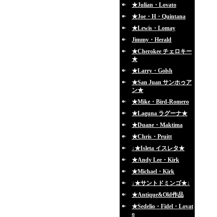
★Julian・Lovato
★Joe・H・Quintana
★Lewis・Lomay
Jimmy・Herald
★Cherokee チェロキー
★
★Larry・Golsh
★San Juan サンホゥア
ン★
★Mike・Bird-Romero
★Laguna ラグーナ★
★Duane・Maktima
★Chris・Pruitt
↓★Isleta イスレタ★
★Andy Lee・Kirk
★Michael・Kirk
↓★サントドミンゴ★↓
★Antique&Old作品
★Sedelio・Fidel・Lovat
o