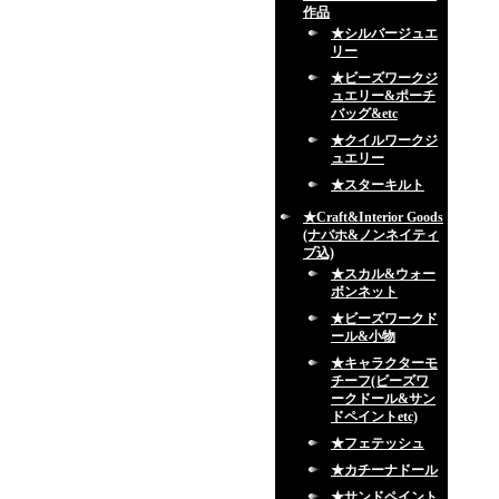
作品
★シルバージュエ
リー
★ビーズワークジ
ュエリー&ポーチ
バッグ&etc
★クイルワークジ
ュエリー
★スターキルト
★Craft&Interior Goods
(ナバホ&ノンネイティ
ブ込)
★スカル&ウォー
ボンネット
★ビーズワークド
ール&小物
★キャラクターモ
チーフ(ビーズワ
ークドール&サン
ドペイントetc)
★フェテッシュ
★カチーナドール
★サンドペイント