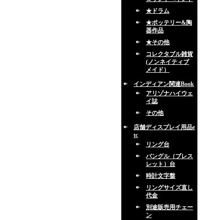
★ドラム
★ポッテリー&陶
器作品
★その他
コレクタブル雑貨
(ノンネイティブ
メイド）
インディアン関連Book
アリゾナハイウェ
イ誌
その他
店舗ディスプレイ用品e
tc
リング台
バングル（ブレス
レット）台
時計文字盤
リングサイズ直し
代金
別途販売用チェー
ン