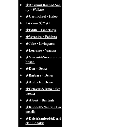
★Anselm&Rosita&Son
ny・Wallace
★Carmichael・Haloo
↓★Zuni ズニ★↓
★Edith・Tsabetsaye
★Veronica・Poblano
★Jake・Livingston
★Lorraine・Waatsa
★Vincent&Soccoro・Jo
hnson
★Don・Dewa
★Barbara・Dewa
★Andrick・Dewa
★Octavius&Irma・Seo
wtewa
★Albert・Banteah
★Ruddell&Nancy・Lac
onsello
★Dale&Sanford&Derri
ck・Edaakie