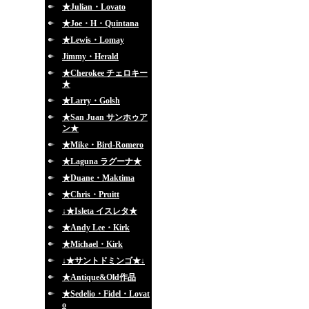
★Julian・Lovato
★Joe・H・Quintana
★Lewis・Lomay
Jimmy・Herald
★Cherokee チェロキー
★
★Larry・Golsh
★San Juan サンホゥア
ン★
★Mike・Bird-Romero
★Laguna ラグーナ★
★Duane・Maktima
★Chris・Pruitt
↓★Isleta イスレタ★
★Andy Lee・Kirk
★Michael・Kirk
↓★サントドミンゴ★↓
★Antique&Old作品
★Sedelio・Fidel・Lovat
o