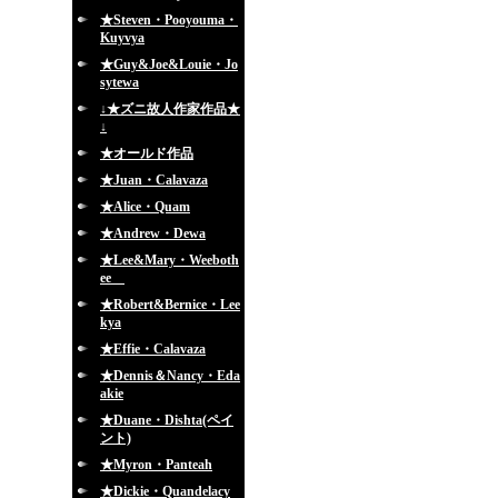
★Steven・Pooyouma・
Kuyvya
★Guy&Joe&Louie・Jo
sytewa
↓★ズニ故人作家作品★
↓
★オールド作品
★Juan・Calavaza
★Alice・Quam
★Andrew・Dewa
★Lee&Mary・Weeboth
ee
★Robert&Bernice・Lee
kya
★Effie・Calavaza
★Dennis＆Nancy・Eda
akie
★Duane・Dishta(ペイ
ント)
★Myron・Panteah
★Dickie・Quandelacy