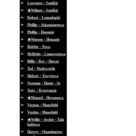
Lawrence・Saufkie
★Wilmer・Saufkie
Robert・Lomadapki
Phillip・Sekaquaptewa
Phillip・Honanie
★Watson・Honanie
Bobbie・Tewa
McBride・Lomayestewa
Billie・Ray・Hawee
Ted・Wadsworth
Hubert・Yowytewa
Norman・Honie・Sr
Tony・Kyasyousie
★Manuel・Hoyungwa
Vernon・Mansfield
Verden・Mansfield
★Willie・Archie・Tala
haftewa
Harvey・Quanimptew