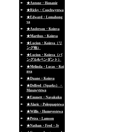
★Antone・Honanie
★Ricky・Coochwytewa
★Edward・Lomahong
va
★Anderson・Koinva
★Marthus・Koinva
★Lucion・Koinva（リ
ング他）
★Lucion・Koinva（バ
ングル&ペンダント）
★Melinda・Lucas・Koi
nva
★Duane・Koinva
★Delfred（Sparks）・
Masawytewa
★Emmett・Navakuku
★Alaric・Polequaptewa
★Willis・Humeyestewa
★Petra・Lamson
★Nathan・Fred・Jr