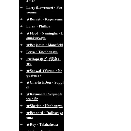
a・Jr
Larry (Lawrence)・Poo
youma
★Bennett・Kagenvema
Loren・Phillips
★Floyd・Namingha・L
omakuyvaya
★Benjamin・Mansfield
Berra・Tawahongva
↓★Hopi ホピ（現存）
★↓
★Sonwai（Verma・Ne
quatewa）
★Charles&Don・Suppl
ee
★Raymond・Sequapte
wa・Sr
★Sherian・Honhongva
★Bennard・Dallasvuya
oma
★Roy・Talahaftewa