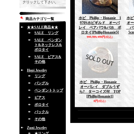
クリックして下さい。
ホピ Phillip・Honanie 1
ホピ 
商品カテゴリ一覧
970Sホピギルド オーバ
オー
★★SALE商品★★
レイ ベアパウ&バホ ボ
バン
ロタイ
[PhillipHonanie5]
5c
SALE リング
999,999,999円
(税込)
SALE ペンダン
ト&ネックレス&
ボロタイ
SALE ピアス&
その他
Hopi Jewelry
リング
ホピ Phillip・Honanie
バングル
オーバレイ ダブルうず
ペンダントトップ
ら? ターコイズ付 TOP
[PhillipHonanie1]
ピアス
0円
(税込)
ボロタイ
バックル
その他
Zuni Jewelry
★リング