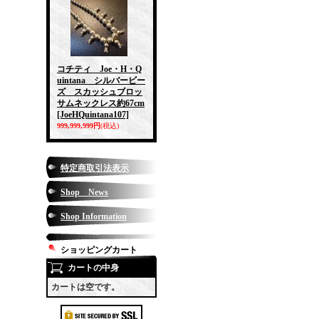
コチティ Joe・H・Q
uintana シルバービー
ズ スカッシュブロッ
サムネックレス約67cm
[JoeHQuintana107]
999,999,999円
(税込)
特定商取引法表示
Shop News
Shop Information
ショッピングカート
カートの中身
カートは空です。