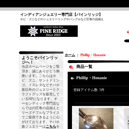
インディアンジュエリー専門店【パインリッジ】
ホピ・ズニなどのジュエリーリングやバングルなど圧巻の品揃え
ホーム
｜
Phillip・Honanie
ようこそパインリッ
ジへ！
当店ホームページをご覧
商品一覧
頂き、誠にありがとう御
座います。こちらはホ
Phillip・Honanie
ピ、ズニ、サントドミン
ゴ、イスレタなどナバホ
族以外のジュエリーとク
登録アイテム数
:
5件
ラフトグッズを販売して
いるHPになります。オ
ーセンティック専門店な
らではの圧巻の品揃えと
リーズナブルなプライス
でご提供できるように心
がけております。ナバホ
族ジュエリーは
こちら
を