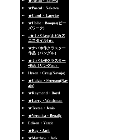
★Justin・Natewa
★Pascal・Nakewa
★Carol ・Lateyice
★Hollie・Booqua(ビー
ズワーク)
↓★ナバホetc(ホピ&ズ
ニスタイル)★↓
★ナバホ作クラスター
作品（バングル）
★ナバホ作クラスター
作品（リングetc）
Hyson・Craig(Navajo)
★Calvin・Peterson(Nav
ajo)
★Raymond・Boyd
★Larry・Watchman
★Tevesa・Jenio
★Veronica・Benally
Edison・Yazzie
★Ray・Jack
★Matthew・Jack