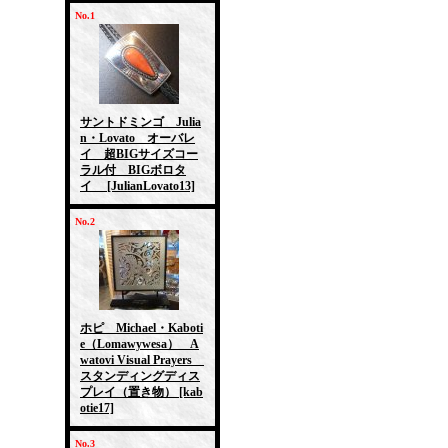
No.1
サントドミンゴ Julia
n・Lovato オーバレ
イ 超BIGサイズコー
ラル付 BIGボロタ
イ
[JulianLovato13]
No.2
ホピ Michael・Kaboti
e（Lomawywesa） A
watovi Visual Prayers
スタンディングディス
プレイ（置き物）
[kab
otie17]
No.3