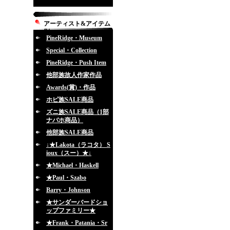
アーティスト&アイテム
別
PineRidge・Museum
Special・Collection
PineRidge・Push Item
他部族故人作家作品
Awards(賞)・作品
ホピ族SALE商品
ズニ族SALE商品（1部
ナバホ商品）
他部族SALE商品
↓★Lakota（ラコタ） S
ioux（スー）★↓
★Michael・Haskell
★Paul・Szabo
Barry・Johnson
★サンダーバードショ
ップファミリー★
★Frank・Patania・Sr