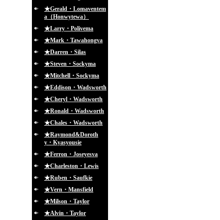
★Gerald・Lomaventem
a（Honwytewa）
★Larry・Polivema
★Mark・Tawahongva
★Darren・Silas
★Steven・Sockyma
★Mitchell・Sockyma
★Eddison・Wadsworth
★Cheryl・Wadsworth
★Ronald・Wadsworth
★Chales・Wadsworth
★Raymond&Doroth
y・Kyasyousie
★Ferron・Joseyesva
★Charleston・Lewis
★Ruben・Saufkie
★Vern・Mansfield
★Milson・Taylor
★Alvin・Taylor