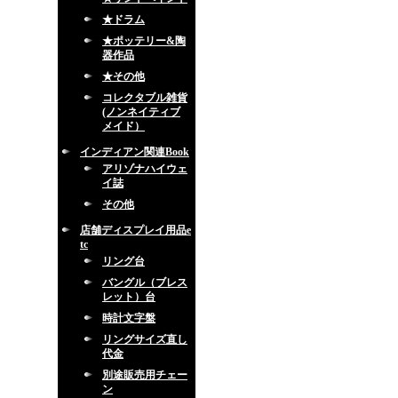
★ドラム
★ポッテリー&陶
器作品
★その他
コレクタブル雑貨
(ノンネイティブ
メイド）
インディアン関連Book
アリゾナハイウェ
イ誌
その他
店舗ディスプレイ用品e
tc
リング台
バングル（ブレス
レット）台
時計文字盤
リングサイズ直し
代金
別途販売用チェー
ン