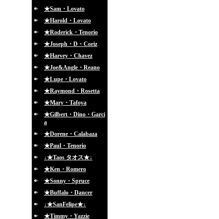
★Sam・Lovato
★Harold・Lovato
★Roderick・Tenorio
★Joseph・D・Coriz
★Harvey・Chavez
★Joe&Angle・Reano
★Lupe・Lovato
★Raymond・Rosetta
★Mary・Tafoya
★Gilbert・Dino・Garci
a
★Dorene・Calabaza
★Paul・Tenorio
↓★Taos タオス★↓
★Ken・Romero
★Sonny・Spruce
★Buffalo・Dancer
↓★SanFelipe★↓
★Timmy・Yazzie