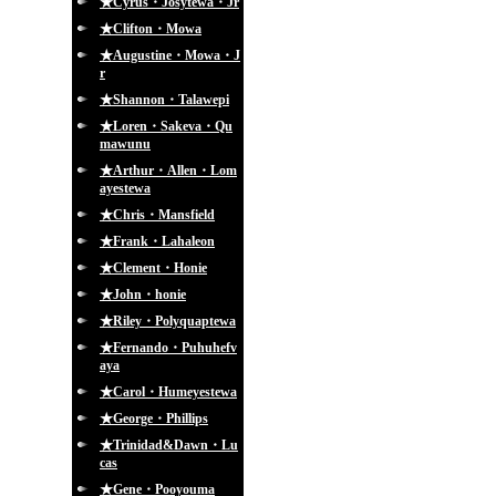
★Cyrus・Josytewa・Jr
★Clifton・Mowa
★Augustine・Mowa・J
r
★Shannon・Talawepi
★Loren・Sakeva・Qu
mawunu
★Arthur・Allen・Lom
ayestewa
★Chris・Mansfield
★Frank・Lahaleon
★Clement・Honie
★John・honie
★Riley・Polyquaptewa
★Fernando・Puhuhefv
aya
★Carol・Humeyestewa
★George・Phillips
★Trinidad&Dawn・Lu
cas
★Gene・Pooyouma