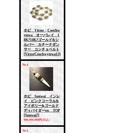
ホピ Victor・Coochw
ytewa オーバレイ 1
8K?14K?ゴールド&シ
ルバー カチーナダン
サー コンチョベルト
[VictorCoochwytewa13]
No.4
ホピ Sonwai インレ
イ ピンクコーラル&
アイボリー&ゴールド
ディバイダーetc TOP
[Sonwai7]
999,999,999円
(税込)
No.5