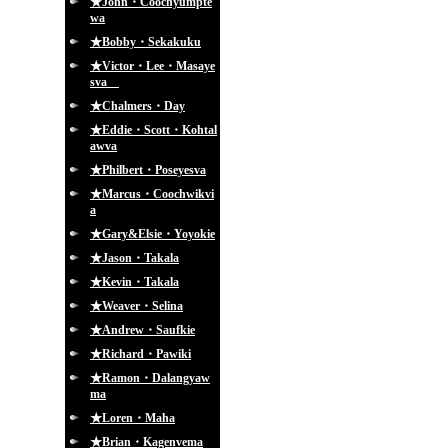
★John・Coochyumpte
wa
★Bobby・Sekakuku
★Victor・Lee・Masaye
sva
★Chalmers・Day
★Eddie・Scott・Kohtal
awva
★Philbert・Poseyesva
★Marcus・Coochwikvi
a
★Gary&Elsie・Yoyokie
★Jason・Takala
★Kevin・Takala
★Weaver・Selina
★Andrew・Saufkie
★Richard・Pawiki
★Ramon・Dalangyaw
ma
★Loren・Maha
★Brian・Kagenvema