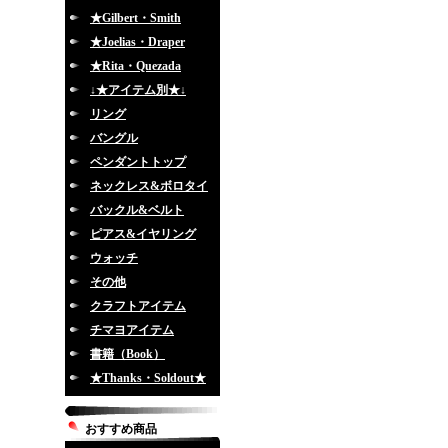
★Gilbert・Smith
★Joelias・Draper
★Rita・Quezada
↓★アイテム別★↓
リング
バングル
ペンダントトップ
ネックレス&ボロタイ
バックル&ベルト
ピアス&イヤリング
ウォッチ
その他
クラフトアイテム
チマヨアイテム
書籍（Book）
★Thanks・Soldout★
おすすめ商品