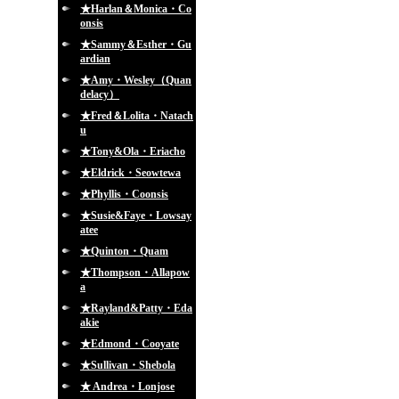
★Harlan＆Monica・Co
onsis
★Sammy＆Esther・Gu
ardian
★Amy・Wesley（Quan
delacy）
★Fred＆Lolita・Natach
u
★Tony&Ola・Eriacho
★Eldrick・Seowtewa
★Phyllis・Coonsis
★Susie&Faye・Lowsay
atee
★Quinton・Quam
★Thompson・Allapow
a
★Rayland&Patty・Eda
akie
★Edmond・Cooyate
★Sullivan・Shebola
★ Andrea・Lonjose