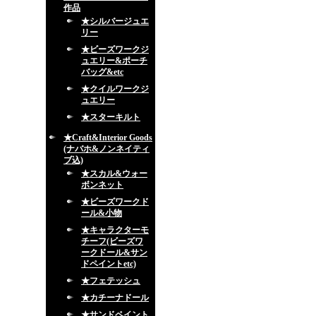
作品
★シルバージュエ
リー
★ビーズワークジ
ュエリー&ポーチ
バッグ&etc
★クイルワークジ
ュエリー
★スターキルト
★Craft&Interior Goods
(ナバホ&ノンネイティ
ブ込)
★スカル&ウォー
ボンネット
★ビーズワークド
ール&小物
★キャラクターモ
チーフ(ビーズワ
ークドール&サン
ドペイントetc)
★フェテッシュ
★カチーナドール
★サンドペイント