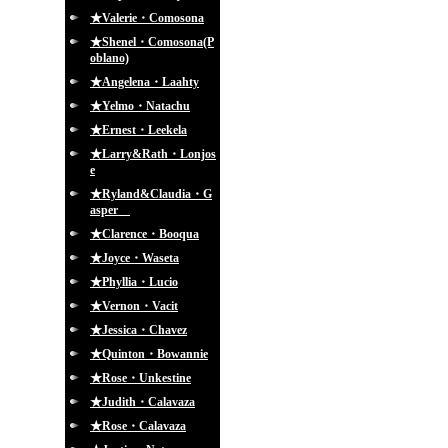
★Valerie・Comosona
★Shenel・Comosona(P
oblano)
★Angelena・Laahty
★Yelmo・Natachu
★Ernest・Leekela
★Larry&Rath・Lonjos
e
★Ryland&Claudia・G
asper
★Clarence・Booqua
★Joyce・Waseta
★Phyllia・Lucio
★Vernon・Vacit
★Jessica・Chavez
★Quinton・Bowannie
★Rose・Unkestine
★Judith・Calavaza
★Rose・Calavaza