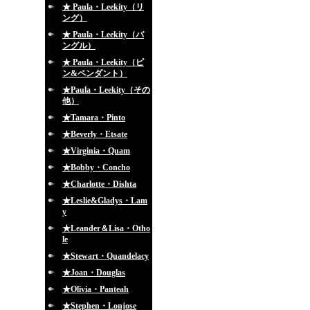
★ Paula・Leekity（リ
ング）
★ Paula・Leekity（バ
ングル）
★ Paula・Leekity（ピ
ン&ペンダント）
★Paula・Leekity（その
他）
★Tamara・Pinto
★Beverly・Etsate
★Virginia・Quam
★Bobby・Concho
★Charlotte・Dishta
★Leslie&Gladys・Lam
y
★Leander＆Lisa・Otho
le
★Stewart・Quandelacy
★Joan・Douglas
★Olivia・Panteah
★Stephen・Lonjose