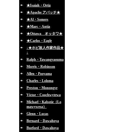
★Isaiah・Ortiz
★Apache アパッチ★
★Al・Somers
★Marc・Antia
★Ottawa オッタワ★
★Carlos・Eagle
↓★ホピ故人作家作品★
↓
Ralph・Tawangyaouma
Morris・Robinson
Allen・Pooyama
Charles・Loloma
Preston・Monongye
Victor・Coochwytewa
Michael・Kabotie（Lo
mawywesa）
Glenn・Lucas
Bernard・Dawahoya
Bueford・Dawahoya