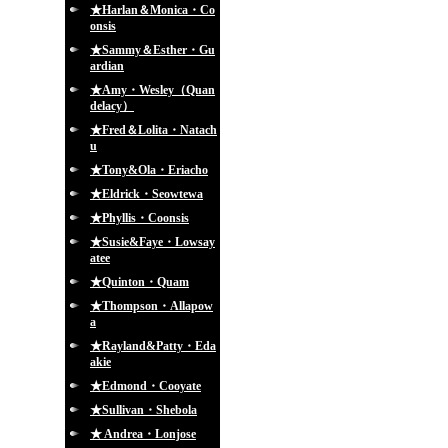
★Harlan＆Monica・Co
onsis
★Sammy＆Esther・Gu
ardian
★Amy・Wesley（Quan
delacy）
★Fred＆Lolita・Natach
u
★Tony&Ola・Eriacho
★Eldrick・Seowtewa
★Phyllis・Coonsis
★Susie&Faye・Lowsay
atee
★Quinton・Quam
★Thompson・Allapow
a
★Rayland&Patty・Eda
akie
★Edmond・Cooyate
★Sullivan・Shebola
★ Andrea・Lonjose