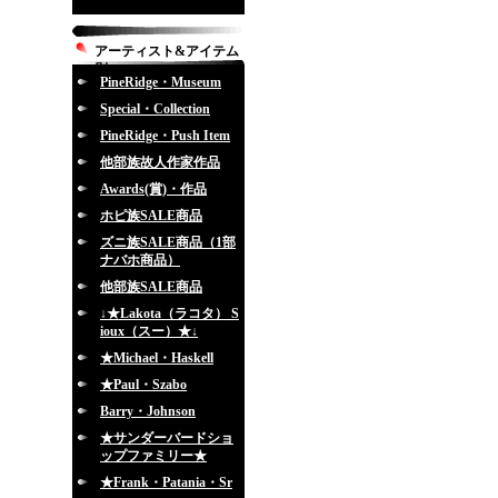
アーティスト&アイテム
別
PineRidge・Museum
Special・Collection
PineRidge・Push Item
他部族故人作家作品
Awards(賞)・作品
ホピ族SALE商品
ズニ族SALE商品（1部
ナバホ商品）
他部族SALE商品
↓★Lakota（ラコタ） S
ioux（スー）★↓
★Michael・Haskell
★Paul・Szabo
Barry・Johnson
★サンダーバードショ
ップファミリー★
★Frank・Patania・Sr