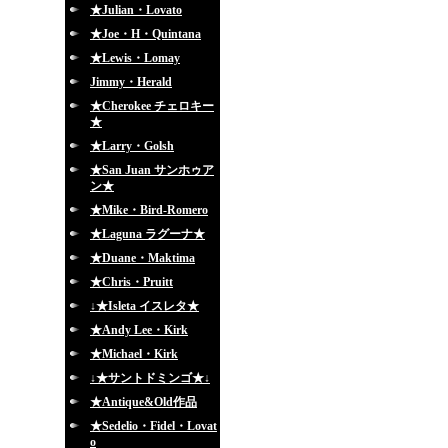
★Julian・Lovato
★Joe・H・Quintana
★Lewis・Lomay
Jimmy・Herald
★Cherokee チェロキー
★
★Larry・Golsh
★San Juan サンホゥア
ン★
★Mike・Bird-Romero
★Laguna ラグーナ★
★Duane・Maktima
★Chris・Pruitt
↓★Isleta イスレタ★
★Andy Lee・Kirk
★Michael・Kirk
↓★サントドミンゴ★↓
★Antique&Old作品
★Sedelio・Fidel・Lovat
o