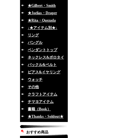
★Gilbert・Smith
★Joelias・Draper
★Rita・Quezada
↓★アイテム別★↓
リング
バングル
ペンダントトップ
ネックレス&ボロタイ
バックル&ベルト
ピアス&イヤリング
ウォッチ
その他
クラフトアイテム
チマヨアイテム
書籍（Book）
★Thanks・Soldout★
おすすめ商品