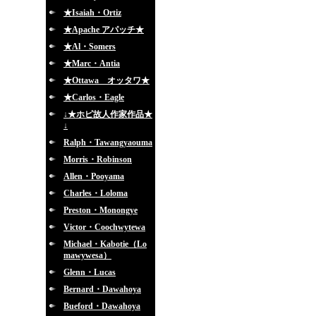
★Isaiah・Ortiz
★Apache アパッチ★
★Al・Somers
★Marc・Antia
★Ottawa オッタワ★
★Carlos・Eagle
↓★ホピ故人作家作品★
↓
Ralph・Tawangyaouma
Morris・Robinson
Allen・Pooyama
Charles・Loloma
Preston・Monongye
Victor・Coochwytewa
Michael・Kabotie（Lo
mawywesa）
Glenn・Lucas
Bernard・Dawahoya
Bueford・Dawahoya