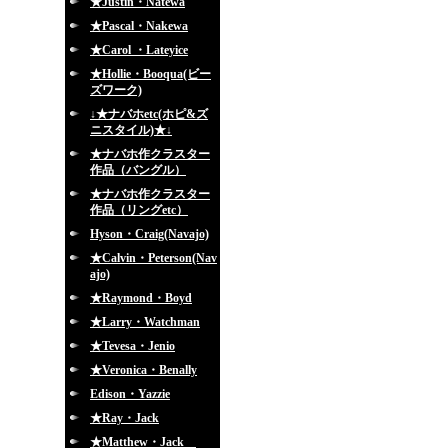
★Justin・Natewa
★Pascal・Nakewa
★Carol ・Lateyice
★Hollie・Booqua(ビー
ズワーク)
↓★ナバホetc(ホピ&ズ
ニスタイル)★↓
★ナバホ作クラスター
作品（バングル）
★ナバホ作クラスター
作品（リングetc）
Hyson・Craig(Navajo)
★Calvin・Peterson(Nav
ajo)
★Raymond・Boyd
★Larry・Watchman
★Tevesa・Jenio
★Veronica・Benally
Edison・Yazzie
★Ray・Jack
★Matthew・Jack