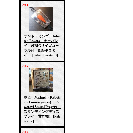
No.1
サントドミンゴ Julia
n・Lovato オーバレ
イ 超BIGサイズコー
ラル付 BIGボロタ
イ
[JulianLovato13]
No.2
ホピ Michael・Kaboti
e（Lomawywesa） A
watovi Visual Prayers
スタンディングディス
プレイ（置き物）
[kab
otie17]
No.3