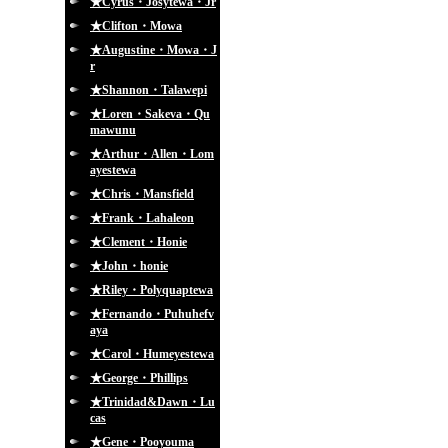
★Cyrus・Josytewa・Jr
★Clifton・Mowa
★Augustine・Mowa・J
r
★Shannon・Talawepi
★Loren・Sakeva・Qu
mawunu
★Arthur・Allen・Lom
ayestewa
★Chris・Mansfield
★Frank・Lahaleon
★Clement・Honie
★John・honie
★Riley・Polyquaptewa
★Fernando・Puhuhefv
aya
★Carol・Humeyestewa
★George・Phillips
★Trinidad&Dawn・Lu
cas
★Gene・Pooyouma