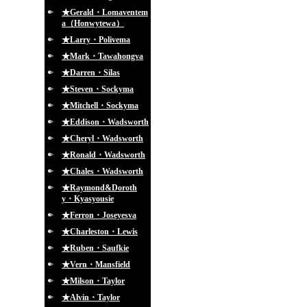
★Gerald・Lomaventem
a（Honwytewa）
★Larry・Polivema
★Mark・Tawahongva
★Darren・Silas
★Steven・Sockyma
★Mitchell・Sockyma
★Eddison・Wadsworth
★Cheryl・Wadsworth
★Ronald・Wadsworth
★Chales・Wadsworth
★Raymond&Doroth
y・Kyasyousie
★Ferron・Joseyesva
★Charleston・Lewis
★Ruben・Saufkie
★Vern・Mansfield
★Milson・Taylor
★Alvin・Taylor