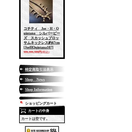
コチティ Joe・H・Q
uintana シルバービー
ズ スカッシュブロッ
サムネックレス約67cm
[JoeHQuintana107]
999,999,999円
(税込)
特定商取引法表示
Shop News
Shop Information
ショッピングカート
カートの中身
カートは空です。