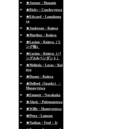
★Antone・Honanie
★Ricky・Coochwytewa
★Edward・Lomahong
va
★Anderson・Koinva
★Marthus・Koinva
★Lucion・Koinva（リ
ング他）
★Lucion・Koinva（バ
ングル&ペンダント）
★Melinda・Lucas・Koi
nva
★Duane・Koinva
★Delfred（Sparks）・
Masawytewa
★Emmett・Navakuku
★Alaric・Polequaptewa
★Willis・Humeyestewa
★Petra・Lamson
★Nathan・Fred・Jr