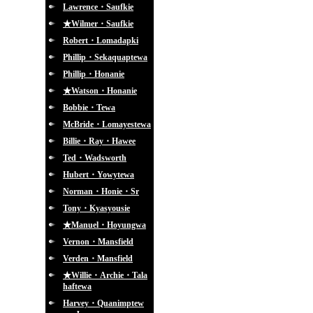
Lawrence・Saufkie
★Wilmer・Saufkie
Robert・Lomadapki
Phillip・Sekaquaptewa
Phillip・Honanie
★Watson・Honanie
Bobbie・Tewa
McBride・Lomayestewa
Billie・Ray・Hawee
Ted・Wadsworth
Hubert・Yowytewa
Norman・Honie・Sr
Tony・Kyasyousie
★Manuel・Hoyungwa
Vernon・Mansfield
Verden・Mansfield
★Willie・Archie・Tala
haftewa
Harvey・Quanimptew