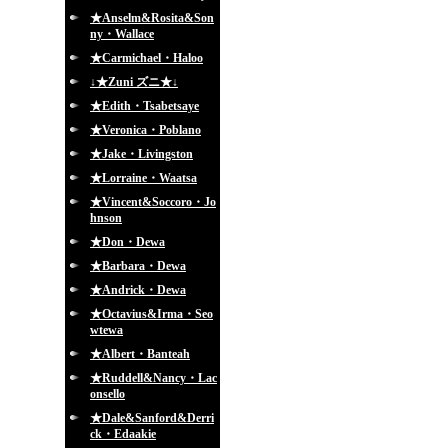
★Anselm&Rosita&Son
ny・Wallace
★Carmichael・Haloo
↓★Zuni ズニ★↓
★Edith・Tsabetsaye
★Veronica・Poblano
★Jake・Livingston
★Lorraine・Waatsa
★Vincent&Soccoro・Jo
hnson
★Don・Dewa
★Barbara・Dewa
★Andrick・Dewa
★Octavius&Irma・Seo
wtewa
★Albert・Banteah
★Ruddell&Nancy・Lac
onsello
★Dale&Sanford&Derri
ck・Edaakie