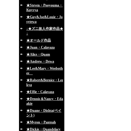
★Steven・Pooyouma・
Kuyvya
★Guy&Joe&Louie・Jo
sytewa
↓★ズニ故人作家作品★
↓
★オールド作品
★Juan・Calavaza
★Alice・Quam
★Andrew・Dewa
★Lee&Mary・Weeboth
ee
★Robert&Bernice・Lee
kya
★Effie・Calavaza
★Dennis＆Nancy・Eda
akie
★Duane・Dishta(ペイ
ント)
★Myron・Panteah
★Dickie・Quandelacy