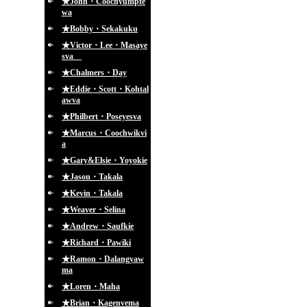
★John・Coochyumpte
wa
★Bobby・Sekakuku
★Victor・Lee・Masaye
sva
★Chalmers・Day
★Eddie・Scott・Kohtal
awva
★Philbert・Poseyesva
★Marcus・Coochwikvi
a
★Gary&Elsie・Yoyokie
★Jason・Takala
★Kevin・Takala
★Weaver・Selina
★Andrew・Saufkie
★Richard・Pawiki
★Ramon・Dalangyaw
ma
★Loren・Maha
★Brian・Kagenvema