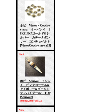
ホピ Victor・Coochw
ytewa オーバレイ 1
8K?14K?ゴールド&シ
ルバー カチーナダン
サー コンチョベルト
[VictorCoochwytewa13]
No.4
ホピ Sonwai インレ
イ ピンクコーラル&
アイボリー&ゴールド
ディバイダーetc TOP
[Sonwai7]
999,999,999円
(税込)
No.5