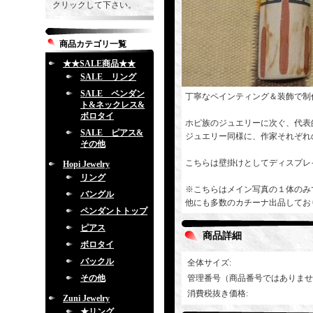
クリックして下さい。
商品カテゴリ一覧
★★SALE商品★★
SALE リング
SALE ペンダン
丁寧なペインティング＆装飾で制
ト&ネックレス&
ボロタイ
ホピ族のジュエリーに次ぐ、代表
SALE ピアス&
ジュエリー同様に、作家それぞれ
その他
こちらは壁掛けとしてディスプレ
Hopi Jewelry
リング
※こちらはメイン写真の１体のみ
バングル
他にも多数のカチーナ出品してお
ペンダントトップ
ピアス
商品詳細
ボロタイ
バックル
全体サイズ
:
その他
管理番号（商品番号ではありませ
消費税抜き価格
:
Zuni Jewelry
★リング