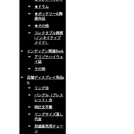
★ドラム
★ポッテリー&陶
器作品
★その他
コレクタブル雑貨
(ノンネイティブ
メイド）
インディアン関連Book
アリゾナハイウェ
イ誌
その他
店舗ディスプレイ用品e
tc
リング台
バングル（ブレス
レット）台
時計文字盤
リングサイズ直し
代金
別途販売用チェー
ン