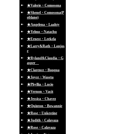
★Valerie・Comosona
★Shenel・Comosona(P
oblano)
★Angelena・Laahty
★Yelmo・Natachu
★Ernest・Leekela
★Larry&Rath・Lonjos
e
★Ryland&Claudia・G
asper
★Clarence・Booqua
★Joyce・Waseta
★Phyllia・Lucio
★Vernon・Vacit
★Jessica・Chavez
★Quinton・Bowannie
★Rose・Unkestine
★Judith・Calavaza
★Rose・Calavaza