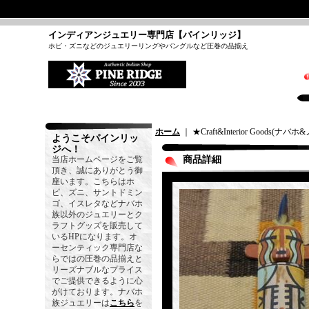
インディアンジュエリー専門店【パインリッジ】
ホピ・ズニなどのジュエリーリングやバングルなど圧巻の品揃え
ホーム
｜ ★Craft&Interior Goods(
ようこそパインリッ
ジへ！
当店ホームページをご覧
商品詳細
頂き、誠にありがとう御
座います。こちらはホ
ピ、ズニ、サントドミン
ゴ、イスレタなどナバホ
族以外のジュエリーとク
ラフトグッズを販売して
いるHPになります。オ
ーセンティック専門店な
らではの圧巻の品揃えと
リーズナブルなプライス
でご提供できるように心
がけております。ナバホ
族ジュエリーは
こちら
を