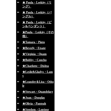
★ Paula・Leekity（リ
ング）
★ Paula・Leekity（バ
ングル）
★ Paula・Leekity（ピ
ン&ペンダント）
★Paula・Leekity（その
他）
★Tamara・Pinto
★Beverly・Etsate
★Virginia・Quam
★Bobby・Concho
★Charlotte・Dishta
★Leslie&Gladys・Lam
y
★Leander＆Lisa・Otho
le
★Stewart・Quandelacy
★Joan・Douglas
★Olivia・Panteah
★Stephen・Lonjose