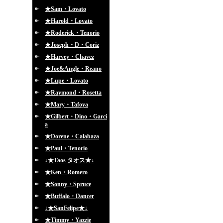
★Sam・Lovato
★Harold・Lovato
★Roderick・Tenorio
★Joseph・D・Coriz
★Harvey・Chavez
★Joe&Angle・Reano
★Lupe・Lovato
★Raymond・Rosetta
★Mary・Tafoya
★Gilbert・Dino・Garci
a
★Dorene・Calabaza
★Paul・Tenorio
↓★Taos タオス★↓
★Ken・Romero
★Sonny・Spruce
★Buffalo・Dancer
↓★SanFelipe★↓
★Timmy・Yazzie