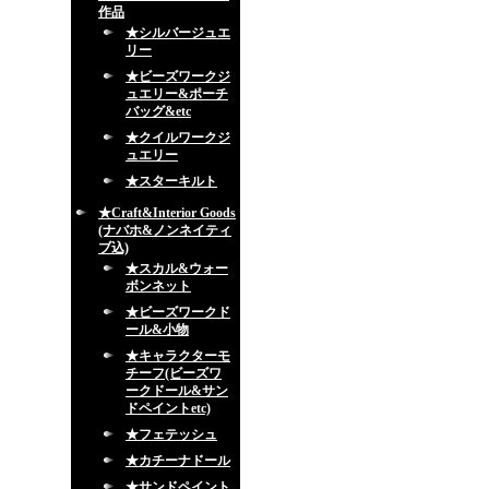
作品
★シルバージュエ
リー
★ビーズワークジ
ュエリー&ポーチ
バッグ&etc
★クイルワークジ
ュエリー
★スターキルト
★Craft&Interior Goods
(ナバホ&ノンネイティ
ブ込)
★スカル&ウォー
ボンネット
★ビーズワークド
ール&小物
★キャラクターモ
チーフ(ビーズワ
ークドール&サン
ドペイントetc)
★フェテッシュ
★カチーナドール
★サンドペイント