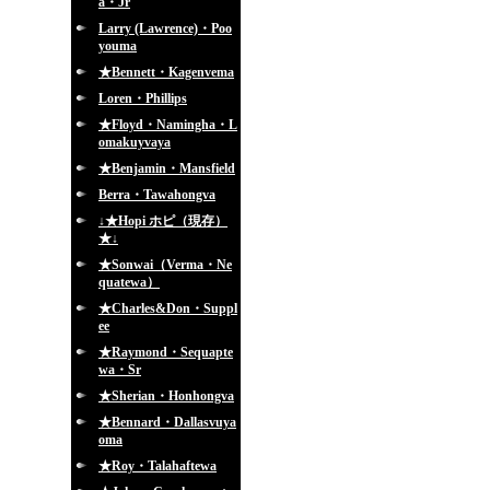
a・Jr
Larry (Lawrence)・Poo
youma
★Bennett・Kagenvema
Loren・Phillips
★Floyd・Namingha・L
omakuyvaya
★Benjamin・Mansfield
Berra・Tawahongva
↓★Hopi ホピ（現存）
★↓
★Sonwai（Verma・Ne
quatewa）
★Charles&Don・Suppl
ee
★Raymond・Sequapte
wa・Sr
★Sherian・Honhongva
★Bennard・Dallasvuya
oma
★Roy・Talahaftewa