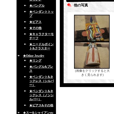
他の写真
★バングル
★ペンダントトッ
プ
★ピアス
★その他
★キャラクターモ
チーフ
★ニードルポイン
ト&クラスター
★Other Jewelry
★リング
★バングル&ブレ
ス
(画像をクリックすると大
きく見られます)
★ペンダント&ネ
ックレス（シルバ
ー）
★ペンダント&ネ
ックレス（ノンシ
ルバー）
★ピアス&その他
★スー&シャイアンetc