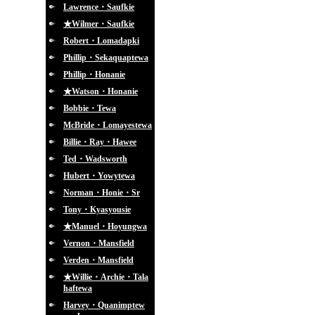
Lawrence・Saufkie
★Wilmer・Saufkie
Robert・Lomadapki
Phillip・Sekaquaptewa
Phillip・Honanie
★Watson・Honanie
Bobbie・Tewa
McBride・Lomayestewa
Billie・Ray・Hawee
Ted・Wadsworth
Hubert・Yowytewa
Norman・Honie・Sr
Tony・Kyasyousie
★Manuel・Hoyungwa
Vernon・Mansfield
Verden・Mansfield
★Willie・Archie・Tala
haftewa
Harvey・Quanimptew