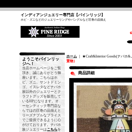
インディアンジュエリー専門店【パインリッジ】
ホピ・ズニなどのジュエリーリングやバングルなど圧巻の品揃え
ホーム
｜ ★Craft&Interior Goods(
ようこそパインリッ
置物）
ジへ！
当店ホームページをご覧
頂き、誠にありがとう御
商品詳細
座います。こちらはホ
ピ、ズニ、サントドミン
ゴ、イスレタなどナバホ
族以外のジュエリーとク
ラフトグッズを販売して
いるHPになります。オ
ーセンティック専門店な
らではの圧巻の品揃えと
リーズナブルなプライス
でご提供できるように心
がけております。ナバホ
族ジュエリーは
こちら
を