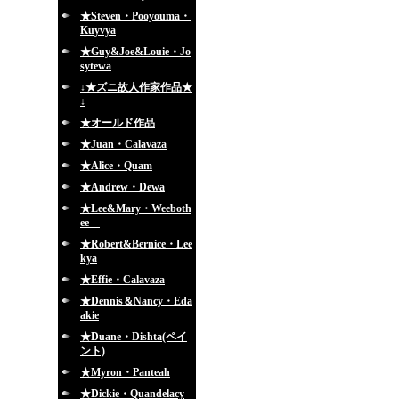
★Steven・Pooyouma・
Kuyvya
★Guy&Joe&Louie・Jo
sytewa
↓★ズニ故人作家作品★
↓
★オールド作品
★Juan・Calavaza
★Alice・Quam
★Andrew・Dewa
★Lee&Mary・Weeboth
ee
★Robert&Bernice・Lee
kya
★Effie・Calavaza
★Dennis＆Nancy・Eda
akie
★Duane・Dishta(ペイ
ント)
★Myron・Panteah
★Dickie・Quandelacy