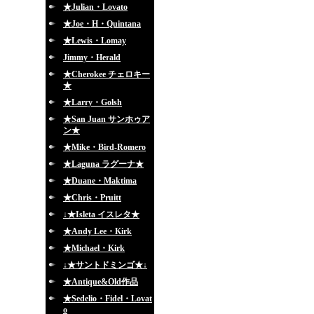
★Julian・Lovato
★Joe・H・Quintana
★Lewis・Lomay
Jimmy・Herald
★Cherokee チェロキー
★
★Larry・Golsh
★San Juan サンホゥア
ン★
★Mike・Bird-Romero
★Laguna ラグーナ★
★Duane・Maktima
★Chris・Pruitt
↓★Isleta イスレタ★
★Andy Lee・Kirk
★Michael・Kirk
↓★サントドミンゴ★↓
★Antique&Old作品
★Sedelio・Fidel・Lovat
o