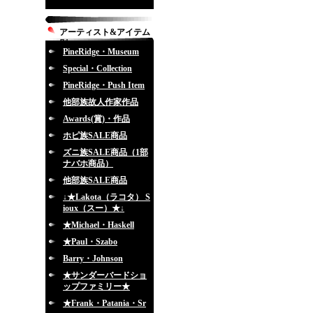
アーティスト&アイテム
別
PineRidge・Museum
Special・Collection
PineRidge・Push Item
他部族故人作家作品
Awards(賞)・作品
ホピ族SALE商品
ズニ族SALE商品（1部
ナバホ商品）
他部族SALE商品
↓★Lakota（ラコタ） S
ioux（スー）★↓
★Michael・Haskell
★Paul・Szabo
Barry・Johnson
★サンダーバードショ
ップファミリー★
★Frank・Patania・Sr