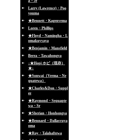
a・Jr
Larry (Lawrence)・Poo
youma
★Bennett・Kagenvema
Loren・Phillips
★Floyd・Namingha・L
omakuyvaya
★Benjamin・Mansfield
Berra・Tawahongva
↓★Hopi ホピ（現存）
★↓
★Sonwai（Verma・Ne
quatewa）
★Charles&Don・Suppl
ee
★Raymond・Sequapte
wa・Sr
★Sherian・Honhongva
★Bennard・Dallasvuya
oma
★Roy・Talahaftewa