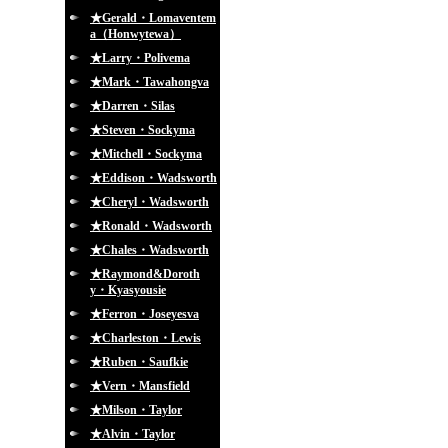
★Gerald・Lomaventem
a（Honwytewa）
★Larry・Polivema
★Mark・Tawahongva
★Darren・Silas
★Steven・Sockyma
★Mitchell・Sockyma
★Eddison・Wadsworth
★Cheryl・Wadsworth
★Ronald・Wadsworth
★Chales・Wadsworth
★Raymond&Doroth
y・Kyasyousie
★Ferron・Joseyesva
★Charleston・Lewis
★Ruben・Saufkie
★Vern・Mansfield
★Milson・Taylor
★Alvin・Taylor