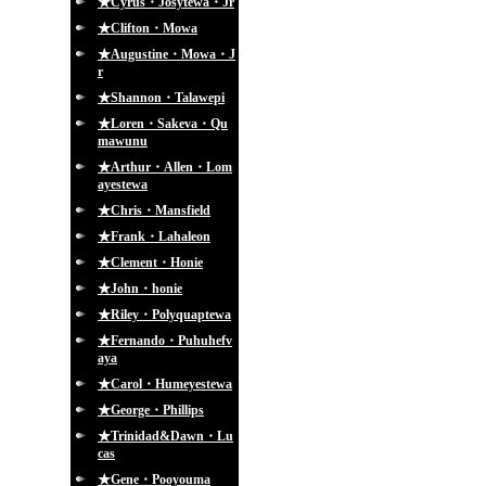
★Cyrus・Josytewa・Jr
★Clifton・Mowa
★Augustine・Mowa・J
r
★Shannon・Talawepi
★Loren・Sakeva・Qu
mawunu
★Arthur・Allen・Lom
ayestewa
★Chris・Mansfield
★Frank・Lahaleon
★Clement・Honie
★John・honie
★Riley・Polyquaptewa
★Fernando・Puhuhefv
aya
★Carol・Humeyestewa
★George・Phillips
★Trinidad&Dawn・Lu
cas
★Gene・Pooyouma