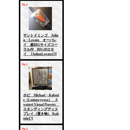
No.1
サントドミンゴ Julia
n・Lovato オーバレ
イ 超BIGサイズコー
ラル付 BIGボロタ
イ
[JulianLovato13]
No.2
ホピ Michael・Kaboti
e（Lomawywesa） A
watovi Visual Prayers
スタンディングディス
プレイ（置き物）
[kab
otie17]
No.3