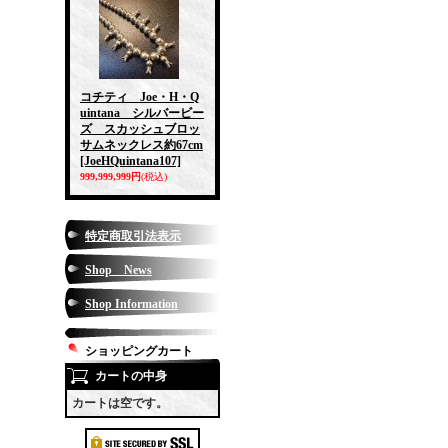
コチティ Joe・H・Q
uintana シルバービー
ズ スカッシュブロッ
サムネックレス約67cm
[JoeHQuintana107]
999,999,999円
(税込)
特定商取引法表示
Shop News
Shop Information
ショッピングカート
カートの中身
カートは空です。