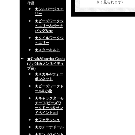
きく見られます)
作品
★シルバージュエ
リー
★ビーズワークジ
ュエリー&ポーチ
バッグ&etc
★クイルワークジ
ュエリー
★スターキルト
★Craft&Interior Goods
(ナバホ&ノンネイティ
ブ込)
★スカル&ウォー
ボンネット
★ビーズワークド
ール&小物
★キャラクターモ
チーフ(ビーズワ
ークドール&サン
ドペイントetc)
★フェテッシュ
★カチーナドール
★サンドペイント