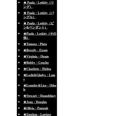
★ Paula・Leekity（リ
ング）
★ Paula・Leekity（バ
ングル）
★ Paula・Leekity（ピ
ン&ペンダント）
★Paula・Leekity（その
他）
★Tamara・Pinto
★Beverly・Etsate
★Virginia・Quam
★Bobby・Concho
★Charlotte・Dishta
★Leslie&Gladys・Lam
y
★Leander＆Lisa・Otho
le
★Stewart・Quandelacy
★Joan・Douglas
★Olivia・Panteah
★Stephen・Lonjose