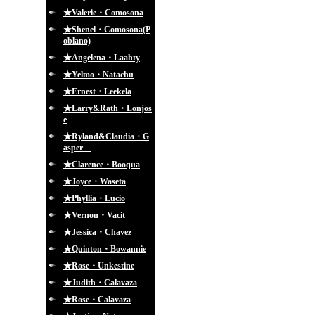
★Valerie・Comosona
★Shenel・Comosona(P
oblano)
★Angelena・Laahty
★Yelmo・Natachu
★Ernest・Leekela
★Larry&Rath・Lonjos
e
★Ryland&Claudia・G
asper
★Clarence・Booqua
★Joyce・Waseta
★Phyllia・Lucio
★Vernon・Vacit
★Jessica・Chavez
★Quinton・Bowannie
★Rose・Unkestine
★Judith・Calavaza
★Rose・Calavaza