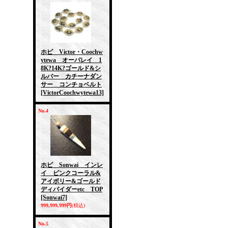
ホピ Victor・Coochw
ytewa オーバレイ 1
8K?14K?ゴールド&シ
ルバー カチーナダン
サー コンチョベルト
[VictorCoochwytewa13]
No.4
ホピ Sonwai インレ
イ ピンクコーラル&
アイボリー&ゴールド
ディバイダーetc TOP
[Sonwai7]
999,999,999円
(税込)
No.5