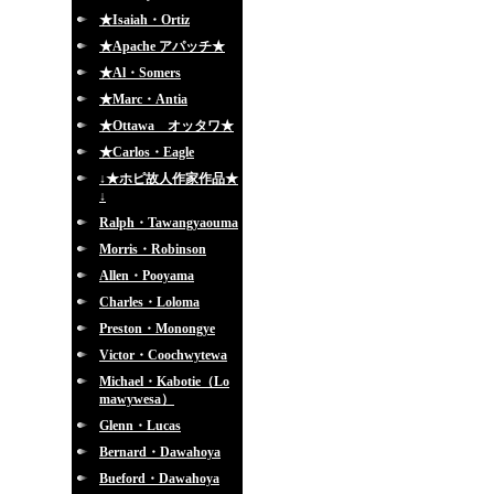
★Isaiah・Ortiz
★Apache アパッチ★
★Al・Somers
★Marc・Antia
★Ottawa オッタワ★
★Carlos・Eagle
↓★ホピ故人作家作品★
↓
Ralph・Tawangyaouma
Morris・Robinson
Allen・Pooyama
Charles・Loloma
Preston・Monongye
Victor・Coochwytewa
Michael・Kabotie（Lo
mawywesa）
Glenn・Lucas
Bernard・Dawahoya
Bueford・Dawahoya