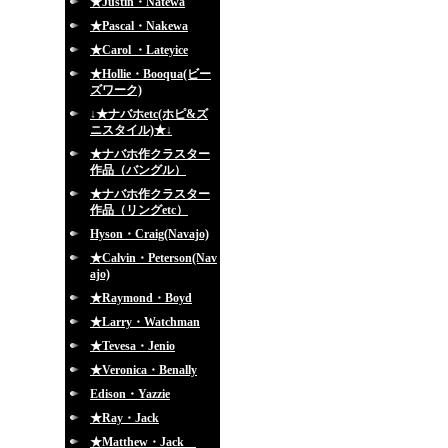
★Justin・Natewa
★Pascal・Nakewa
★Carol ・Lateyice
★Hollie・Booqua(ビー
ズワーク)
↓★ナバホetc(ホピ&ズ
ニスタイル)★↓
★ナバホ作クラスター
作品（バングル）
★ナバホ作クラスター
作品（リングetc）
Hyson・Craig(Navajo)
★Calvin・Peterson(Nav
ajo)
★Raymond・Boyd
★Larry・Watchman
★Tevesa・Jenio
★Veronica・Benally
Edison・Yazzie
★Ray・Jack
★Matthew・Jack