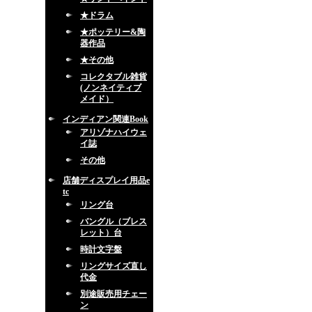
★ドラム
★ポッテリー&陶
器作品
★その他
コレクタブル雑貨
(ノンネイティブ
メイド）
インディアン関連Book
アリゾナハイウェ
イ誌
その他
店舗ディスプレイ用品e
tc
リング台
バングル（ブレス
レット）台
時計文字盤
リングサイズ直し
代金
別途販売用チェー
ン