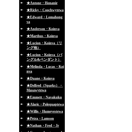
★Antone・Honanie
★Ricky・Coochwytewa
★Edward・Lomahong
va
★Anderson・Koinva
★Marthus・Koinva
★Lucion・Koinva（リ
ング他）
★Lucion・Koinva（バ
ングル&ペンダント）
★Melinda・Lucas・Koi
nva
★Duane・Koinva
★Delfred（Sparks）・
Masawytewa
★Emmett・Navakuku
★Alaric・Polequaptewa
★Willis・Humeyestewa
★Petra・Lamson
★Nathan・Fred・Jr