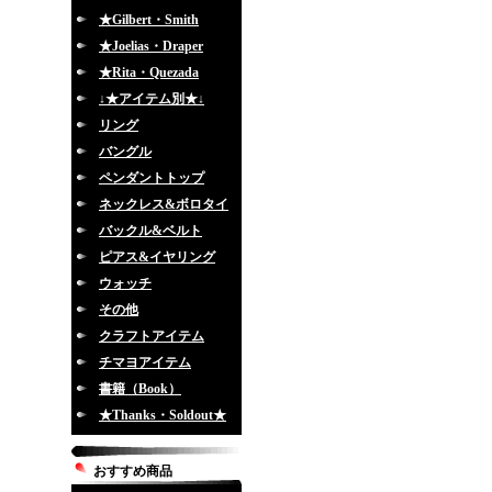
★Gilbert・Smith
★Joelias・Draper
★Rita・Quezada
↓★アイテム別★↓
リング
バングル
ペンダントトップ
ネックレス&ボロタイ
バックル&ベルト
ピアス&イヤリング
ウォッチ
その他
クラフトアイテム
チマヨアイテム
書籍（Book）
★Thanks・Soldout★
おすすめ商品