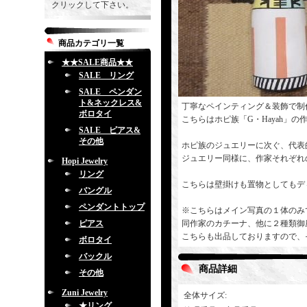
クリックして下さい。
商品カテゴリ一覧
★★SALE商品★★
SALE リング
SALE ペンダン
ト&ネックレス&
丁寧なペインティング＆装飾で制
ボロタイ
こちらはホピ族「G・Hayah」の
SALE ピアス&
その他
ホピ族のジュエリーに次ぐ、代表
ジュエリー同様に、作家それぞれ
Hopi Jewelry
リング
こちらは壁掛けも置物としてもデ
バングル
ペンダントトップ
※こちらはメイン写真の１体のみ
ピアス
同作家のカチーナ、他に２種類御
こちらも出品しておりますので、
ボロタイ
バックル
商品詳細
その他
Zuni Jewelry
全体サイズ
:
★リング