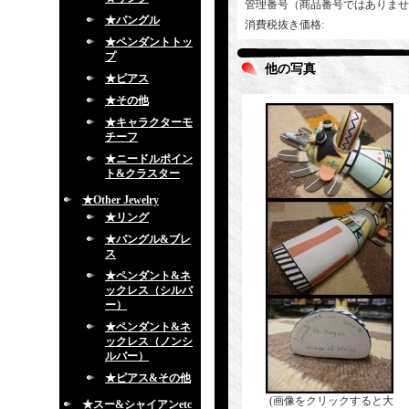
管理番号（商品番号ではありませ
★バングル
消費税抜き価格
:
★ペンダントトッ
プ
他の写真
★ピアス
★その他
★キャラクターモ
チーフ
★ニードルポイン
ト&クラスター
★Other Jewelry
★リング
★バングル&ブレ
ス
★ペンダント&ネ
ックレス（シルバ
ー）
★ペンダント&ネ
ックレス（ノンシ
ルバー）
★ピアス&その他
(画像をクリックすると大
★スー&シャイアンetc