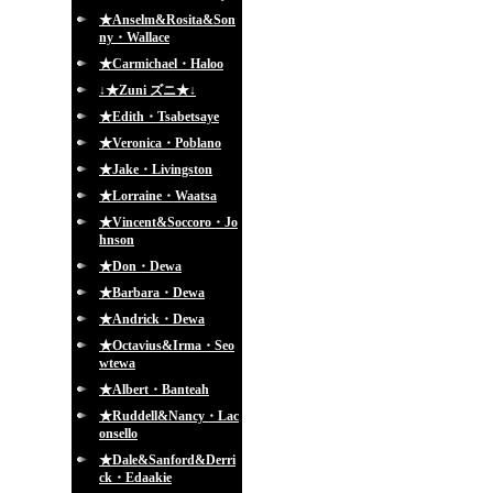
★Anselm&Rosita&Son
ny・Wallace
★Carmichael・Haloo
↓★Zuni ズニ★↓
★Edith・Tsabetsaye
★Veronica・Poblano
★Jake・Livingston
★Lorraine・Waatsa
★Vincent&Soccoro・Jo
hnson
★Don・Dewa
★Barbara・Dewa
★Andrick・Dewa
★Octavius&Irma・Seo
wtewa
★Albert・Banteah
★Ruddell&Nancy・Lac
onsello
★Dale&Sanford&Derri
ck・Edaakie