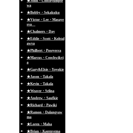
★John・Coochyumpte
wa
★Bobby・Sekakuku
★Victor・Lee・Masaye
sva
★Chalmers・Day
★Eddie・Scott・Kohtal
awva
★Philbert・Poseyesva
★Marcus・Coochwikvi
a
★Gary&Elsie・Yoyokie
★Jason・Takala
★Kevin・Takala
★Weaver・Selina
★Andrew・Saufkie
★Richard・Pawiki
★Ramon・Dalangyaw
ma
★Loren・Maha
★Brian・Kagenvema