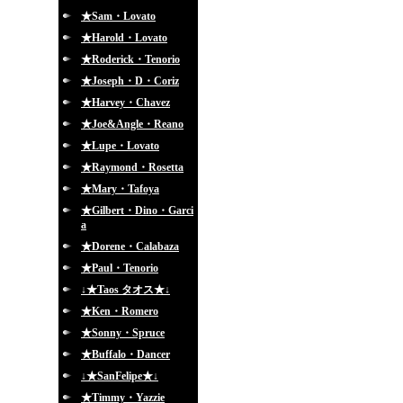
★Sam・Lovato
★Harold・Lovato
★Roderick・Tenorio
★Joseph・D・Coriz
★Harvey・Chavez
★Joe&Angle・Reano
★Lupe・Lovato
★Raymond・Rosetta
★Mary・Tafoya
★Gilbert・Dino・Garci
a
★Dorene・Calabaza
★Paul・Tenorio
↓★Taos タオス★↓
★Ken・Romero
★Sonny・Spruce
★Buffalo・Dancer
↓★SanFelipe★↓
★Timmy・Yazzie