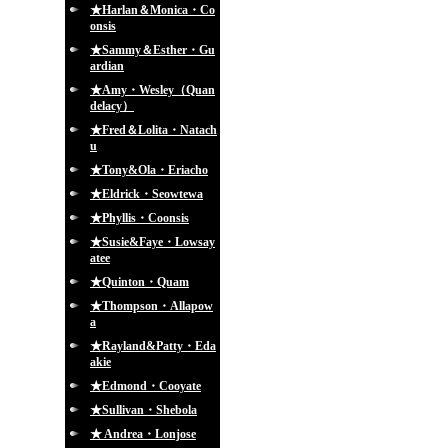
★Harlan＆Monica・Co
onsis
★Sammy＆Esther・Gu
ardian
★Amy・Wesley（Quan
delacy）
★Fred＆Lolita・Natach
u
★Tony&Ola・Eriacho
★Eldrick・Seowtewa
★Phyllis・Coonsis
★Susie&Faye・Lowsay
atee
★Quinton・Quam
★Thompson・Allapow
a
★Rayland&Patty・Eda
akie
★Edmond・Cooyate
★Sullivan・Shebola
★ Andrea・Lonjose