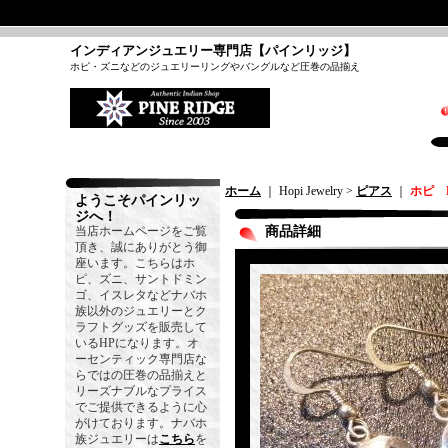
インディアンジュエリー専門店【パインリッジ】
ホピ・ズニなどのジュエリーリングやバングルなど圧巻の品揃え
ホーム
｜ Hopi Jewelry >
ピアス
｜
ホピ 
ようこそパインリッ
ジへ！
当店ホームページをご覧
商品詳細
頂き、誠にありがとう御
座います。こちらはホ
ピ、ズニ、サントドミン
ゴ、イスレタなどナバホ
族以外のジュエリーとク
ラフトグッズを販売して
いるHPになります。オ
ーセンティック専門店な
らではの圧巻の品揃えと
リーズナブルなプライス
でご提供できるように心
がけております。ナバホ
族ジュエリーは
こちら
を