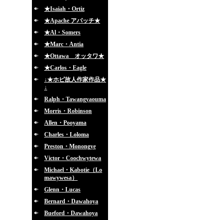
★Isaiah・Ortiz
★Apache アパッチ★
★Al・Somers
★Marc・Antia
★Ottawa オッタワ★
★Carlos・Eagle
↓★ホピ故人作家作品★
↓
Ralph・Tawangyaouma
Morris・Robinson
Allen・Pooyama
Charles・Loloma
Preston・Monongye
Victor・Coochwytewa
Michael・Kabotie（Lo
mawywesa）
Glenn・Lucas
Bernard・Dawahoya
Bueford・Dawahoya