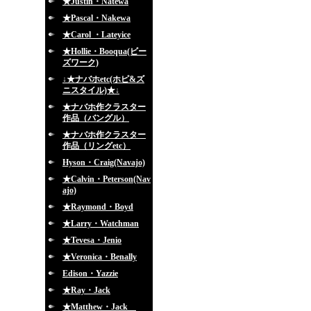
★Justin・Natewa
★Pascal・Nakewa
★Carol ・Lateyice
★Hollie・Booqua(ビー
ズワーク)
↓★ナバホetc(ホピ&ズ
ニスタイル)★↓
★ナバホ作クラスター
作品（バングル）
★ナバホ作クラスター
作品（リングetc）
Hyson・Craig(Navajo)
★Calvin・Peterson(Nav
ajo)
★Raymond・Boyd
★Larry・Watchman
★Tevesa・Jenio
★Veronica・Benally
Edison・Yazzie
★Ray・Jack
★Matthew・Jack