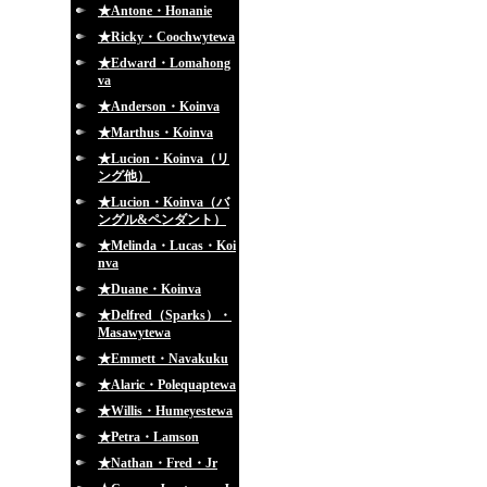
★Antone・Honanie
★Ricky・Coochwytewa
★Edward・Lomahong
va
★Anderson・Koinva
★Marthus・Koinva
★Lucion・Koinva（リ
ング他）
★Lucion・Koinva（バ
ングル&ペンダント）
★Melinda・Lucas・Koi
nva
★Duane・Koinva
★Delfred（Sparks）・
Masawytewa
★Emmett・Navakuku
★Alaric・Polequaptewa
★Willis・Humeyestewa
★Petra・Lamson
★Nathan・Fred・Jr