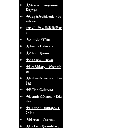
★Steven・Pooyouma・
Kuyvya
★Guy&Joe&Louie・Jo
sytewa
↓★ズニ故人作家作品★
↓
★オールド作品
★Juan・Calavaza
★Alice・Quam
★Andrew・Dewa
★Lee&Mary・Weeboth
ee
★Robert&Bernice・Lee
kya
★Effie・Calavaza
★Dennis＆Nancy・Eda
akie
★Duane・Dishta(ペイ
ント)
★Myron・Panteah
★Dickie・Quandelacy