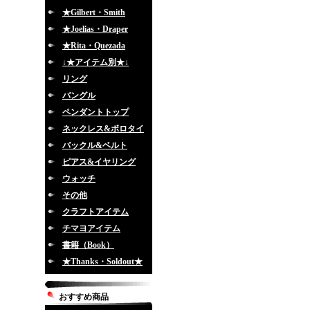
★Gilbert・Smith
★Joelias・Draper
★Rita・Quezada
↓★アイテム別★↓
リング
バングル
ペンダントトップ
ネックレス&ボロタイ
バックル&ベルト
ピアス&イヤリング
ウォッチ
その他
クラフトアイテム
チマヨアイテム
書籍（Book）
★Thanks・Soldout★
おすすめ商品