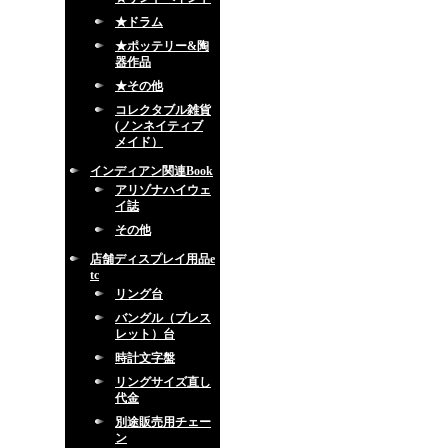
★ドラム
★ポッテリー&陶
器作品
★その他
コレクタブル雑貨
(ノンネイティブ
メイド）
インディアン関連Book
アリゾナハイウェ
イ誌
その他
店舗ディスプレイ用品e
tc
リング台
バングル（ブレス
レット）台
時計文字盤
リングサイズ直し
代金
別途販売用チェー
ン