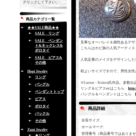
クリックして下さい。
商品カテゴリ一覧
★★SALE商品★★
SALE リング
SALE ペンダン
見事なオーバレイ＆個性あるデザ
ト&ネックレス&
こちらはホピ族の人気アーティス
ボロタイ
SALE ピアス&
人気定番のメイズをデザインした
その他
程よいサイズですので、男性女性
Hopi Jewelry
リング
※Lucion・Koinva氏作品
バングル
リング＆ピアスetcはこちら
http
ペンダントトップ
バングル＆ペンダントはこちら
ピアス
ボロタイ
商品詳細
バックル
全長サイズ
:
その他
ホールマーク
:
Zuni Jewelry
管理番号（商品番号ではありませ
★リング