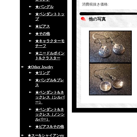
消費税抜き価格
:
★バングル
★ペンダントトッ
プ
他の写真
★ピアス
★その他
★キャラクターモ
チーフ
★ニードルポイン
ト&クラスター
★Other Jewelry
★リング
★バングル&ブレ
ス
★ペンダント&ネ
ックレス（シルバ
ー）
★ペンダント&ネ
ックレス（ノンシ
ルバー）
★ピアス&その他
★スー&シャイアンetc