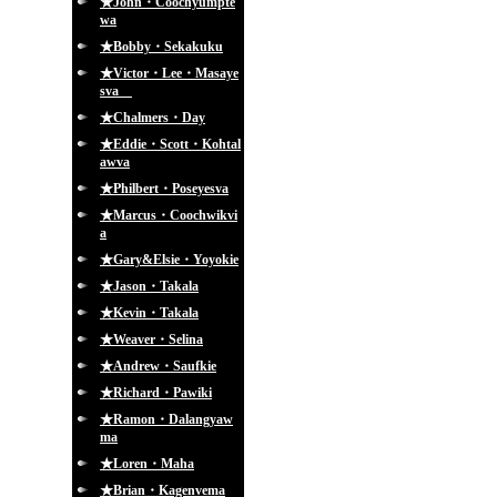
★John・Coochyumpte
wa
★Bobby・Sekakuku
★Victor・Lee・Masaye
sva
★Chalmers・Day
★Eddie・Scott・Kohtal
awva
★Philbert・Poseyesva
★Marcus・Coochwikvi
a
★Gary&Elsie・Yoyokie
★Jason・Takala
★Kevin・Takala
★Weaver・Selina
★Andrew・Saufkie
★Richard・Pawiki
★Ramon・Dalangyaw
ma
★Loren・Maha
★Brian・Kagenvema