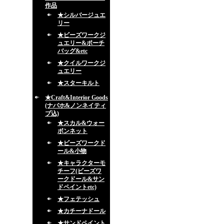
作品
★シルバージュエ
リー
★ビーズワークジ
ュエリー&ポーチ
バッグ&etc
★クイルワークジ
ュエリー
★スターキルト
★Craft&Interior Goods
(ナバホ&ノンネイティ
ブ込)
★スカル&ウォー
ボンネット
★ビーズワークド
ール&小物
★キャラクターモ
チーフ(ビーズワ
ークドール&サン
ドペイントetc)
★フェテッシュ
★カチーナドール
★サンドペイント