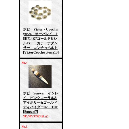
ホピ Victor・Coochw
ytewa オーバレイ 1
8K?14K?ゴールド&シ
ルバー カチーナダン
サー コンチョベルト
[VictorCoochwytewa13]
No.4
ホピ Sonwai インレ
イ ピンクコーラル&
アイボリー&ゴールド
ディバイダーetc TOP
[Sonwai7]
999,999,999円
(税込)
No.5