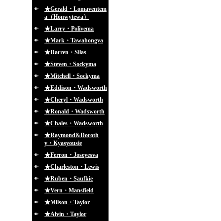
★Gerald・Lomaventem
a（Honwytewa）
★Larry・Polivema
★Mark・Tawahongva
★Darren・Silas
★Steven・Sockyma
★Mitchell・Sockyma
★Eddison・Wadsworth
★Cheryl・Wadsworth
★Ronald・Wadsworth
★Chales・Wadsworth
★Raymond&Doroth
y・Kyasyousie
★Ferron・Joseyesva
★Charleston・Lewis
★Ruben・Saufkie
★Vern・Mansfield
★Milson・Taylor
★Alvin・Taylor