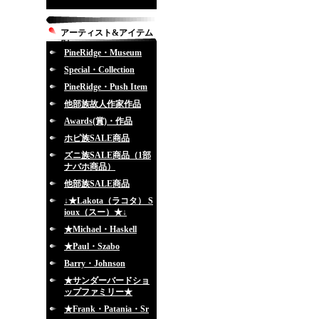
アーティスト&アイテム
別
PineRidge・Museum
Special・Collection
PineRidge・Push Item
他部族故人作家作品
Awards(賞)・作品
ホピ族SALE商品
ズニ族SALE商品（1部
ナバホ商品）
他部族SALE商品
↓★Lakota（ラコタ） S
ioux（スー）★↓
★Michael・Haskell
★Paul・Szabo
Barry・Johnson
★サンダーバードショ
ップファミリー★
★Frank・Patania・Sr