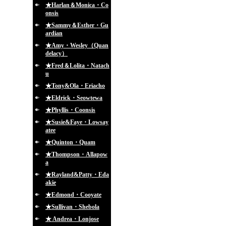
★Harlan＆Monica・Co
onsis
★Sammy＆Esther・Gu
ardian
★Amy・Wesley（Quan
delacy）
★Fred＆Lolita・Natach
u
★Tony&Ola・Eriacho
★Eldrick・Seowtewa
★Phyllis・Coonsis
★Susie&Faye・Lowsay
atee
★Quinton・Quam
★Thompson・Allapow
a
★Rayland&Patty・Eda
akie
★Edmond・Cooyate
★Sullivan・Shebola
★ Andrea・Lonjose