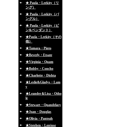
★ Paula・Leekity（リ
ング）
★ Paula・Leekity（バ
ングル）
★ Paula・Leekity（ピ
ン&ペンダント）
★Paula・Leekity（その
他）
★Tamara・Pinto
★Beverly・Etsate
★Virginia・Quam
★Bobby・Concho
★Charlotte・Dishta
★Leslie&Gladys・Lam
y
★Leander＆Lisa・Otho
le
★Stewart・Quandelacy
★Joan・Douglas
★Olivia・Panteah
★Stephen・Lonjose