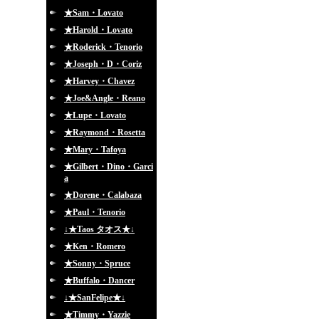
★Sam・Lovato
★Harold・Lovato
★Roderick・Tenorio
★Joseph・D・Coriz
★Harvey・Chavez
★Joe&Angle・Reano
★Lupe・Lovato
★Raymond・Rosetta
★Mary・Tafoya
★Gilbert・Dino・Garci
a
★Dorene・Calabaza
★Paul・Tenorio
↓★Taos タオス★↓
★Ken・Romero
★Sonny・Spruce
★Buffalo・Dancer
↓★SanFelipe★↓
★Timmy・Yazzie