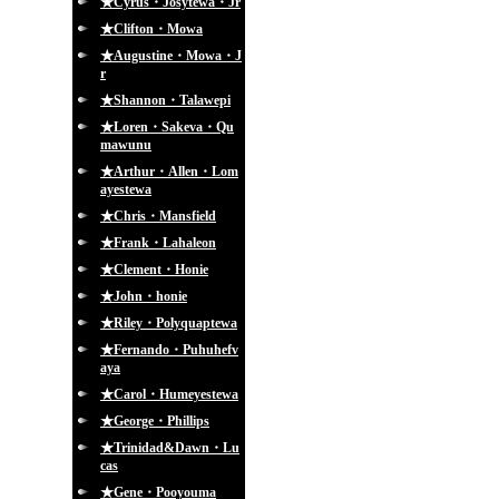
★Cyrus・Josytewa・Jr
★Clifton・Mowa
★Augustine・Mowa・J
r
★Shannon・Talawepi
★Loren・Sakeva・Qu
mawunu
★Arthur・Allen・Lom
ayestewa
★Chris・Mansfield
★Frank・Lahaleon
★Clement・Honie
★John・honie
★Riley・Polyquaptewa
★Fernando・Puhuhefv
aya
★Carol・Humeyestewa
★George・Phillips
★Trinidad&Dawn・Lu
cas
★Gene・Pooyouma