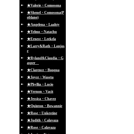
★Valerie・Comosona
★Shenel・Comosona(P
oblano)
★Angelena・Laahty
★Yelmo・Natachu
★Ernest・Leekela
★Larry&Rath・Lonjos
e
★Ryland&Claudia・G
asper
★Clarence・Booqua
★Joyce・Waseta
★Phyllia・Lucio
★Vernon・Vacit
★Jessica・Chavez
★Quinton・Bowannie
★Rose・Unkestine
★Judith・Calavaza
★Rose・Calavaza