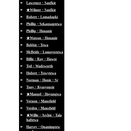
Lawrence・Saufkie
★Wilmer・Saufkie
Robert・Lomadapki
Phillip・Sekaquaptewa
Phillip・Honanie
★Watson・Honanie
Bobbie・Tewa
McBride・Lomayestewa
Billie・Ray・Hawee
Ted・Wadsworth
Hubert・Yowytewa
Norman・Honie・Sr
Tony・Kyasyousie
★Manuel・Hoyungwa
Vernon・Mansfield
Verden・Mansfield
★Willie・Archie・Tala
haftewa
Harvey・Quanimptew