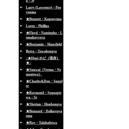
a・Jr
Larry (Lawrence)・Poo
youma
★Bennett・Kagenvema
Loren・Phillips
★Floyd・Namingha・L
omakuyvaya
★Benjamin・Mansfield
Berra・Tawahongva
↓★Hopi ホピ（現存）
★↓
★Sonwai（Verma・Ne
quatewa）
★Charles&Don・Suppl
ee
★Raymond・Sequapte
wa・Sr
★Sherian・Honhongva
★Bennard・Dallasvuya
oma
★Roy・Talahaftewa