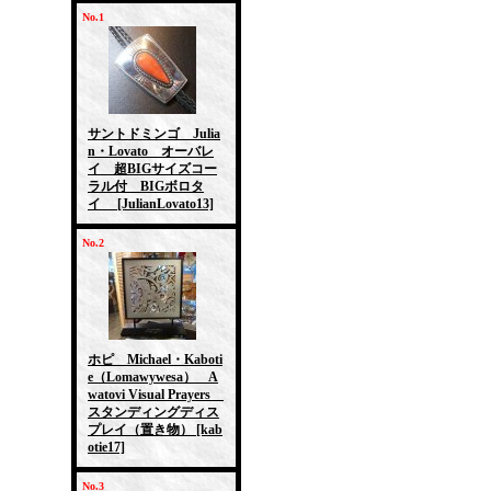
No.1
サントドミンゴ Julia
n・Lovato オーバレ
イ 超BIGサイズコー
ラル付 BIGボロタ
イ
[JulianLovato13]
No.2
ホピ Michael・Kaboti
e（Lomawywesa） A
watovi Visual Prayers
スタンディングディス
プレイ（置き物）
[kab
otie17]
No.3