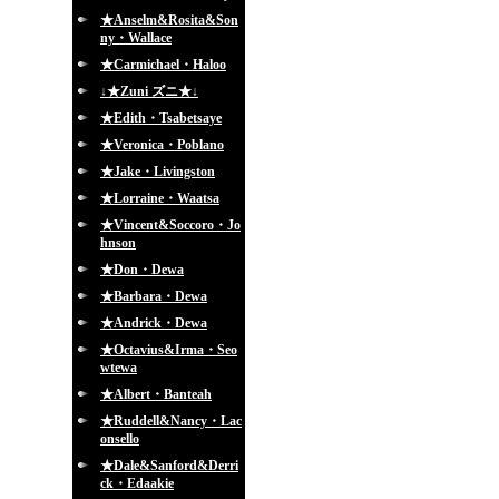
★Anselm&Rosita&Son
ny・Wallace
★Carmichael・Haloo
↓★Zuni ズニ★↓
★Edith・Tsabetsaye
★Veronica・Poblano
★Jake・Livingston
★Lorraine・Waatsa
★Vincent&Soccoro・Jo
hnson
★Don・Dewa
★Barbara・Dewa
★Andrick・Dewa
★Octavius&Irma・Seo
wtewa
★Albert・Banteah
★Ruddell&Nancy・Lac
onsello
★Dale&Sanford&Derri
ck・Edaakie