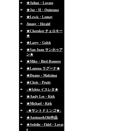
★Julian・Lovato
★Joe・H・Quintana
★Lewis・Lomay
Jimmy・Herald
★Cherokee チェロキー
★
★Larry・Golsh
★San Juan サンホゥア
ン★
★Mike・Bird-Romero
★Laguna ラグーナ★
★Duane・Maktima
★Chris・Pruitt
↓★Isleta イスレタ★
★Andy Lee・Kirk
★Michael・Kirk
↓★サントドミンゴ★↓
★Antique&Old作品
★Sedelio・Fidel・Lovat
o