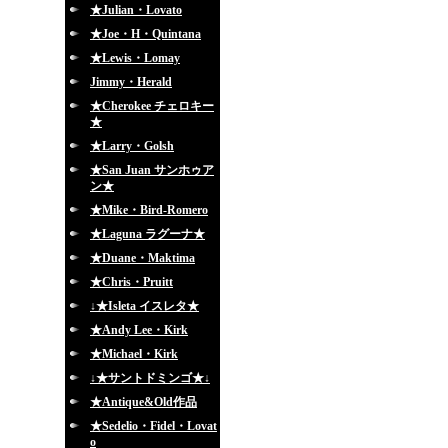
★Julian・Lovato
★Joe・H・Quintana
★Lewis・Lomay
Jimmy・Herald
★Cherokee チェロキー
★
★Larry・Golsh
★San Juan サンホゥア
ン★
★Mike・Bird-Romero
★Laguna ラグーナ★
★Duane・Maktima
★Chris・Pruitt
↓★Isleta イスレタ★
★Andy Lee・Kirk
★Michael・Kirk
↓★サントドミンゴ★↓
★Antique&Old作品
★Sedelio・Fidel・Lovat
o