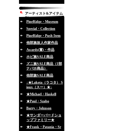
アーティスト&アイテム
別
PineRidge・Museum
Special・Collection
PineRidge・Push Item
他部族故人作家作品
Awards(賞)・作品
ホピ族SALE商品
ズニ族SALE商品（1部
ナバホ商品）
他部族SALE商品
↓★Lakota（ラコタ） S
ioux（スー）★↓
★Michael・Haskell
★Paul・Szabo
Barry・Johnson
★サンダーバードショ
ップファミリー★
★Frank・Patania・Sr