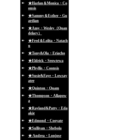
★Harlan＆Monica・Co
onsis
★Sammy＆Esther・Gu
ardian
★Amy・Wesley（Quan
delacy）
★Fred＆Lolita・Natach
u
★Tony&Ola・Eriacho
★Eldrick・Seowtewa
★Phyllis・Coonsis
★Susie&Faye・Lowsay
atee
★Quinton・Quam
★Thompson・Allapow
a
★Rayland&Patty・Eda
akie
★Edmond・Cooyate
★Sullivan・Shebola
★ Andrea・Lonjose