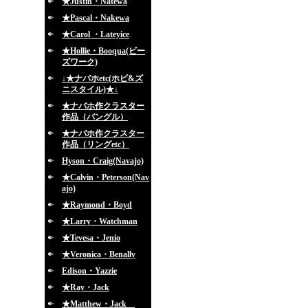
★Justin・Natewa
★Pascal・Nakewa
★Carol ・Lateyice
★Hollie・Booqua(ビー
ズワーク)
↓★ナバホetc(ホピ&ズ
ニスタイル)★↓
★ナバホ作クラスター
作品（バングル）
★ナバホ作クラスター
作品（リングetc）
Hyson・Craig(Navajo)
★Calvin・Peterson(Nav
ajo)
★Raymond・Boyd
★Larry・Watchman
★Tevesa・Jenio
★Veronica・Benally
Edison・Yazzie
★Ray・Jack
★Matthew・Jack