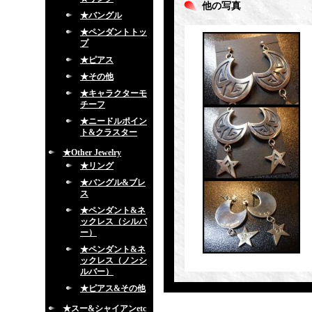
他の写真
★バングル
★ペンダントトッ
プ
★ピアス
★その他
★キャラクターモ
チーフ
★ニードルポイン
ト&クラスター
★Other Jewelry
★リング
★バングル&ブレ
ス
★ペンダント&ネ
ックレス（シルバ
ー）
★ペンダント&ネ
ックレス（ノンシ
ルバー）
★ピアス&その他
★スー&シャイアンetc