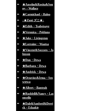
★Anselm&Rosita&Son
ny・Wallace
★Carmichael・Haloo
↓★Zuni ズニ★↓
★Edith・Tsabetsaye
★Veronica・Poblano
★Jake・Livingston
★Lorraine・Waatsa
★Vincent&Soccoro・Jo
hnson
★Don・Dewa
★Barbara・Dewa
★Andrick・Dewa
★Octavius&Irma・Seo
wtewa
★Albert・Banteah
★Ruddell&Nancy・Lac
onsello
★Dale&Sanford&Derri
ck・Edaakie