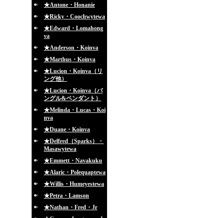
★Antone・Honanie
★Ricky・Coochwytewa
★Edward・Lomahong
va
★Anderson・Koinva
★Marthus・Koinva
★Lucion・Koinva（リ
ング他）
★Lucion・Koinva（バ
ングル&ペンダント）
★Melinda・Lucas・Koi
nva
★Duane・Koinva
★Delfred（Sparks）・
Masawytewa
★Emmett・Navakuku
★Alaric・Polequaptewa
★Willis・Humeyestewa
★Petra・Lamson
★Nathan・Fred・Jr