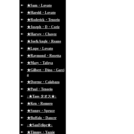
★Sam・Lovato
★Harold・Lovato
★Roderick・Tenorio
★Joseph・D・Coriz
★Harvey・Chavez
★Joe&Angle・Reano
★Lupe・Lovato
★Raymond・Rosetta
★Mary・Tafoya
★Gilbert・Dino・Garci
a
★Dorene・Calabaza
★Paul・Tenorio
↓★Taos タオス★↓
★Ken・Romero
★Sonny・Spruce
★Buffalo・Dancer
↓★SanFelipe★↓
★Timmy・Yazzie