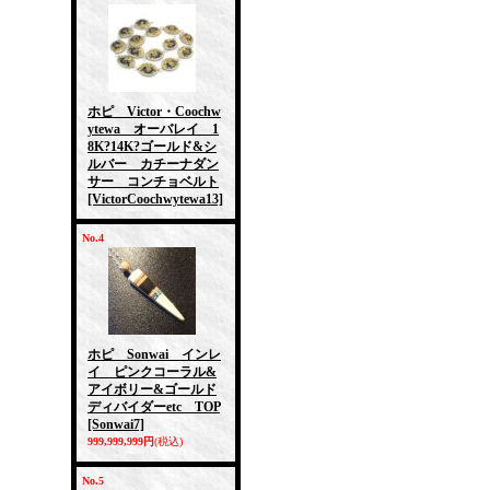
ホピ Victor・Coochw
ytewa オーバレイ 1
8K?14K?ゴールド&シ
ルバー カチーナダン
サー コンチョベルト
[VictorCoochwytewa13]
No.4
ホピ Sonwai インレ
イ ピンクコーラル&
アイボリー&ゴールド
ディバイダーetc TOP
[Sonwai7]
999,999,999円
(税込)
No.5