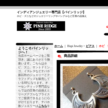
インディアンジュエリー専門店【パインリッジ】
ホピ・ズニなどのジュエリーリングやバングルなど圧巻の品揃え
ホーム
｜ Hopi Jewelry >
ピアス
｜
ホピ 
ようこそパインリッ
ジへ！
当店ホームページをご覧
商品詳細
頂き、誠にありがとう御
座います。こちらはホ
ピ、ズニ、サントドミン
ゴ、イスレタなどナバホ
族以外のジュエリーとク
ラフトグッズを販売して
いるHPになります。オ
ーセンティック専門店な
らではの圧巻の品揃えと
リーズナブルなプライス
でご提供できるように心
がけております。ナバホ
族ジュエリーは
こちら
を