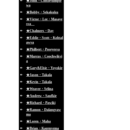
★John・Coochyumpte
wa
★Bobby・Sekakuku
★Victor・Lee・Masaye
sva
★Chalmers・Day
★Eddie・Scott・Kohtal
awva
★Philbert・Poseyesva
★Marcus・Coochwikvi
a
★Gary&Elsie・Yoyokie
★Jason・Takala
★Kevin・Takala
★Weaver・Selina
★Andrew・Saufkie
★Richard・Pawiki
★Ramon・Dalangyaw
ma
★Loren・Maha
★Brian・Kagenvema