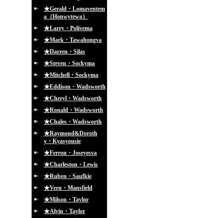
★Gerald・Lomaventem
a（Honwytewa）
★Larry・Polivema
★Mark・Tawahongva
★Darren・Silas
★Steven・Sockyma
★Mitchell・Sockyma
★Eddison・Wadsworth
★Cheryl・Wadsworth
★Ronald・Wadsworth
★Chales・Wadsworth
★Raymond&Doroth
y・Kyasyousie
★Ferron・Joseyesva
★Charleston・Lewis
★Ruben・Saufkie
★Vern・Mansfield
★Milson・Taylor
★Alvin・Taylor