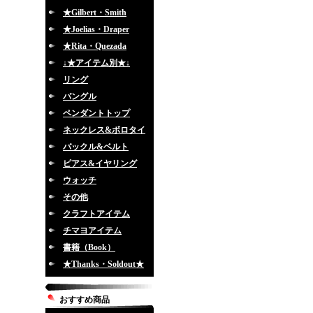
★Gilbert・Smith
★Joelias・Draper
★Rita・Quezada
↓★アイテム別★↓
リング
バングル
ペンダントトップ
ネックレス&ボロタイ
バックル&ベルト
ピアス&イヤリング
ウォッチ
その他
クラフトアイテム
チマヨアイテム
書籍（Book）
★Thanks・Soldout★
おすすめ商品