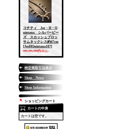
コチティ Joe・H・Q
uintana シルバービー
ズ スカッシュブロッ
サムネックレス約67cm
[JoeHQuintana107]
999,999,999円
(税込)
特定商取引法表示
Shop News
Shop Information
ショッピングカート
カートの中身
カートは空です。