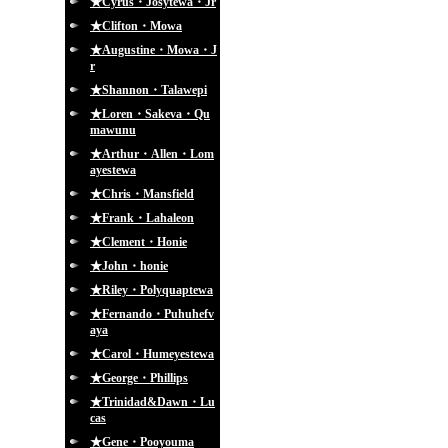
★Cyrus・Josytewa・Jr
★Clifton・Mowa
★Augustine・Mowa・J
r
★Shannon・Talawepi
★Loren・Sakeva・Qu
mawunu
★Arthur・Allen・Lom
ayestewa
★Chris・Mansfield
★Frank・Lahaleon
★Clement・Honie
★John・honie
★Riley・Polyquaptewa
★Fernando・Puhuhefv
aya
★Carol・Humeyestewa
★George・Phillips
★Trinidad&Dawn・Lu
cas
★Gene・Pooyouma