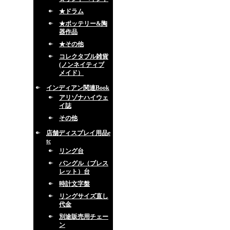
★ドラム
★ポッテリー&陶
器作品
★その他
コレクタブル雑貨
(ノンネイティブ
メイド）
インディアン関連Book
アリゾナハイウェ
イ誌
その他
店舗ディスプレイ用品e
tc
リング台
バングル（ブレス
レット）台
時計文字盤
リングサイズ直し
代金
別途販売用チェー
ン