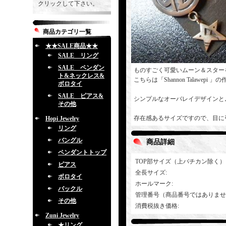
クリックして下さい。
商品カテゴリ一覧
★★SALE商品★★
SALE リング
SALE ペンダン
ものすごく可愛いムーン＆スター
ト&ネックレス&
こちらは「Shannon Talawepi
ボロタイ
SALE ピアス&
シンプルなオーバレイデザインと
その他
存在感あるサイズですので、目に
Hopi Jewelry
リング
バングル
商品詳細
ペンダントトップ
TOP部サイズ（上バチカン除く）
ピアス
全長サイズ
:
ボロタイ
ホールマーク
:
バックル
管理番号（商品番号ではありませ
その他
消費税抜き価格
:
Zuni Jewelry
★リング