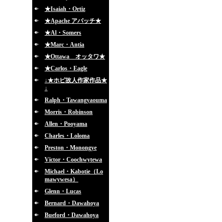
★Isaiah・Ortiz
★Apache アパッチ★
★Al・Somers
★Marc・Antia
★Ottawa オッタワ★
★Carlos・Eagle
↓★ホピ故人作家作品★
↓
Ralph・Tawangyaouma
Morris・Robinson
Allen・Pooyama
Charles・Loloma
Preston・Monongye
Victor・Coochwytewa
Michael・Kabotie（Lo
mawywesa）
Glenn・Lucas
Bernard・Dawahoya
Bueford・Dawahoya