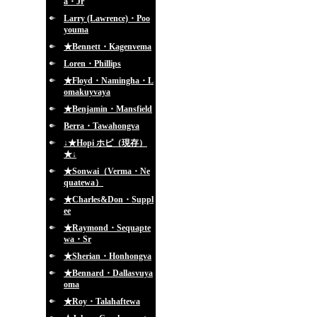
a・Jr
Larry (Lawrence)・Poo
youma
★Bennett・Kagenvema
Loren・Phillips
★Floyd・Namingha・L
omakuyvaya
★Benjamin・Mansfield
Berra・Tawahongva
↓★Hopi ホピ（現存）
★↓
★Sonwai（Verma・Ne
quatewa）
★Charles&Don・Suppl
ee
★Raymond・Sequapte
wa・Sr
★Sherian・Honhongva
★Bennard・Dallasvuya
oma
★Roy・Talahaftewa