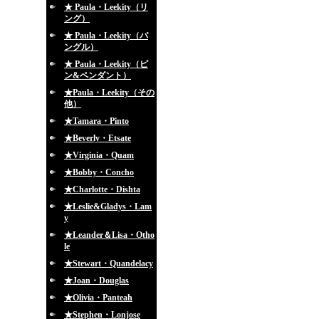
★ Paula・Leekity（リ
ング）
★ Paula・Leekity（バ
ングル）
★ Paula・Leekity（ピ
ン&ペンダント）
★Paula・Leekity（その
他）
★Tamara・Pinto
★Beverly・Etsate
★Virginia・Quam
★Bobby・Concho
★Charlotte・Dishta
★Leslie&Gladys・Lam
y
★Leander＆Lisa・Otho
le
★Stewart・Quandelacy
★Joan・Douglas
★Olivia・Panteah
★Stephen・Lonjose