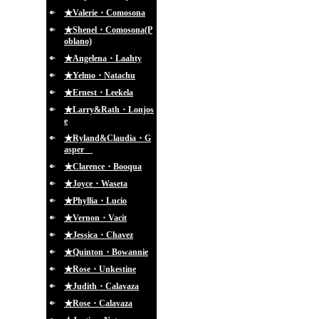
★Valerie・Comosona
★Shenel・Comosona(P
oblano)
★Angelena・Laahty
★Yelmo・Natachu
★Ernest・Leekela
★Larry&Rath・Lonjos
e
★Ryland&Claudia・G
asper
★Clarence・Booqua
★Joyce・Waseta
★Phyllia・Lucio
★Vernon・Vacit
★Jessica・Chavez
★Quinton・Bowannie
★Rose・Unkestine
★Judith・Calavaza
★Rose・Calavaza