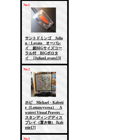
No.1
サントドミンゴ Julia
n・Lovato オーバレ
イ 超BIGサイズコー
ラル付 BIGボロタ
イ
[JulianLovato13]
No.2
ホピ Michael・Kaboti
e（Lomawywesa） A
watovi Visual Prayers
スタンディングディス
プレイ（置き物）
[kab
otie17]
No.3