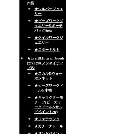
作品
★シルバージュエ
リー
★ビーズワークジ
ュエリー&ポーチ
バッグ&etc
★クイルワークジ
ュエリー
★スターキルト
★Craft&Interior Goods
(ナバホ&ノンネイティ
ブ込)
★スカル&ウォー
ボンネット
★ビーズワークド
ール&小物
★キャラクターモ
チーフ(ビーズワ
ークドール&サン
ドペイントetc)
★フェテッシュ
★カチーナドール
★サンドペイント