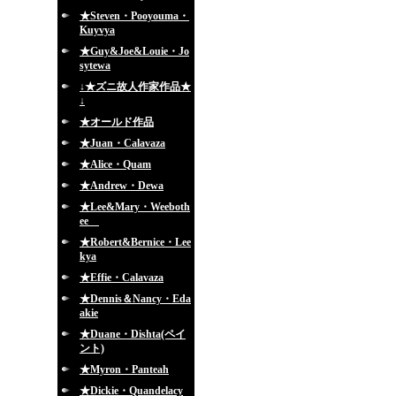
★Steven・Pooyouma・
Kuyvya
★Guy&Joe&Louie・Jo
sytewa
↓★ズニ故人作家作品★
↓
★オールド作品
★Juan・Calavaza
★Alice・Quam
★Andrew・Dewa
★Lee&Mary・Weeboth
ee
★Robert&Bernice・Lee
kya
★Effie・Calavaza
★Dennis＆Nancy・Eda
akie
★Duane・Dishta(ペイ
ント)
★Myron・Panteah
★Dickie・Quandelacy