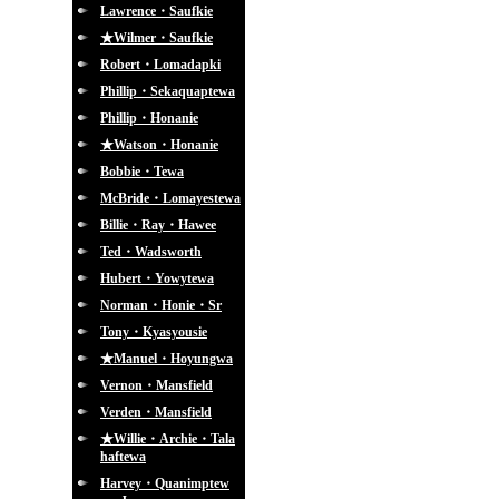
Lawrence・Saufkie
★Wilmer・Saufkie
Robert・Lomadapki
Phillip・Sekaquaptewa
Phillip・Honanie
★Watson・Honanie
Bobbie・Tewa
McBride・Lomayestewa
Billie・Ray・Hawee
Ted・Wadsworth
Hubert・Yowytewa
Norman・Honie・Sr
Tony・Kyasyousie
★Manuel・Hoyungwa
Vernon・Mansfield
Verden・Mansfield
★Willie・Archie・Tala
haftewa
Harvey・Quanimptew