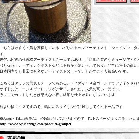
こちらは数多くの賞を獲得しているホピ族のトップアーティスト「ジェイソン・タ
す。
現代ホピ族の代表格アーティストの一人でもあり、、現地の有名なミュージアムや
取り扱うトレーディングポストなどにも数多く陳列されており、非常に評価の高い
日本国内でも非常に有名なアーティストの一人で、ものすごく人気高いです。
こちらはタカラの代表モチーフでもある、メイズが１４金ゴールドでデザインされ
サイドにはコーン＆ヴィレッジがデザインされた、人気の高い一品です。
糸ノコでカットしたとは思えない程、繊細な仕上がりになっています。
程よい幅サイズですので、幅広いスタイリングに対応してくれる一品です。
※Jason・Takala氏作品、多数出品しておりますので、以下のページよりご覧下さい
http://www.e-pineridge.com/product-group/9
商品詳細