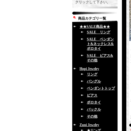
クリックして下さい。
商品カテゴリ一覧
★★SALE商品★★
SALE リング
SALE ペンダン
ト&ネックレス&
ボロタイ
SALE ピアス&
その他
Hopi Jewelry
リング
バングル
ペンダントトップ
ピアス
ボロタイ
バックル
その他
Zuni Jewelry
★リング