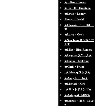
★Julian・Lovato
★Joe・H・Quintana
★Lewis・Lomay
Jimmy・Herald
★Cherokee チェロキー
★
★Larry・Golsh
★San Juan サンホゥア
ン★
★Mike・Bird-Romero
★Laguna ラグーナ★
★Duane・Maktima
★Chris・Pruitt
↓★Isleta イスレタ★
★Andy Lee・Kirk
★Michael・Kirk
↓★サントドミンゴ★↓
★Antique&Old作品
★Sedelio・Fidel・Lovat
o