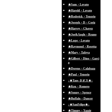
★Sam・Lovato
★Harold・Lovato
★Roderick・Tenorio
★Joseph・D・Coriz
★Harvey・Chavez
★Joe&Angle・Reano
★Lupe・Lovato
★Raymond・Rosetta
★Mary・Tafoya
★Gilbert・Dino・Garci
a
★Dorene・Calabaza
★Paul・Tenorio
↓★Taos タオス★↓
★Ken・Romero
★Sonny・Spruce
★Buffalo・Dancer
↓★SanFelipe★↓
★Timmy・Yazzie