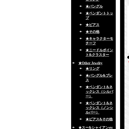
★バングル
★ペンダントトッ
プ
★ピアス
★その他
★キャラクターモ
チーフ
★ニードルポイン
ト&クラスター
★Other Jewelry
★リング
★バングル&ブレ
ス
★ペンダント&ネ
ックレス（シルバ
ー）
★ペンダント&ネ
ックレス（ノンシ
ルバー）
★ピアス&その他
★スー&シャイアンetc