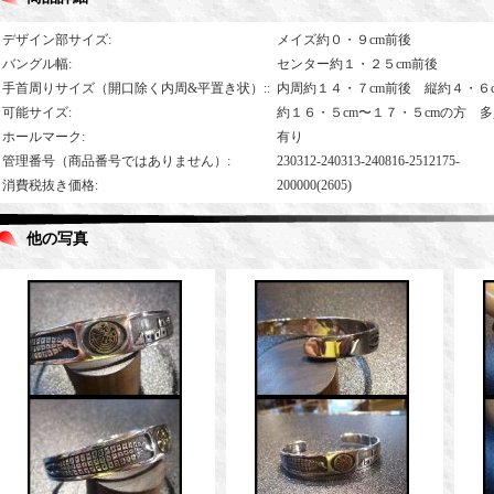
デザイン部サイズ
:
メイズ約０・９cm前後
バングル幅
:
センター約１・２５cm前後
手首周りサイズ（開口除く内周&平置き状）:
:
内周約１４・７cm前後 縦約４・６
可能サイズ
:
約１６・５cm〜１７・５cmの方 
ホールマーク
:
有り
管理番号（商品番号ではありません）
:
230312-240313-240816-2512175-
消費税抜き価格
:
200000(2605)
他の写真