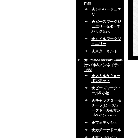
作品
★シルバージュエ
リー
★ビーズワークジ
ュエリー&ポーチ
バッグ&etc
★クイルワークジ
ュエリー
★スターキルト
★Craft&Interior Goods
(ナバホ&ノンネイティ
ブ込)
★スカル&ウォー
ボンネット
★ビーズワークド
ール&小物
★キャラクターモ
チーフ(ビーズワ
ークドール&サン
ドペイントetc)
★フェテッシュ
★カチーナドール
★サンドペイント