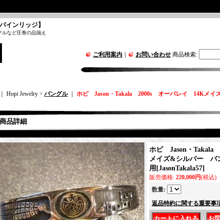
パインリッジ】
グルなど圧巻の品揃え
ご利用案内
｜
お問い合わせ
商品検索
:
｜ Hopi Jewelry >
バングル
｜
ホピ Jason・Takala 2000s オーバレイ 14K
商品詳細
ホピ Jason・Takal
メイズ&シルバー バング
用
[
JasonTakala57
]
販売価格
:
220,000円
(税込)
数量
:
返品特約に関する重要事
｜