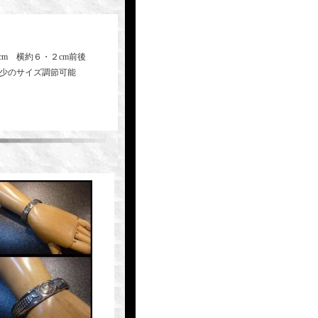
cm 横約６・２cm前後
多少のサイズ調節可能