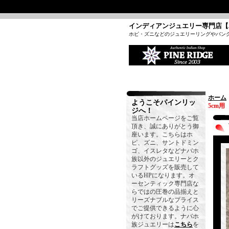
インディアンジュエリー専門店【
ホピ・ズニなどのジュエリーリングやバン
ホーム
ようこそパインリッ
5cm用
ジへ！
当店ホームページをご覧
頂き、誠にありがとう御
座います。こちらはホ
ピ、ズニ、サントドミン
ゴ、イスレタなどナバホ
族以外のジュエリーとク
ラフトグッズを販売して
いるHPになります。オ
ーセンティック専門店な
らではの圧巻の品揃えと
リーズナブルなプライス
でご提供できるように心
がけております。ナバホ
族ジュエリーは
こちら
を