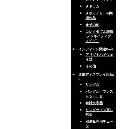
★ドラム
★ポッテリー&陶
器作品
★その他
コレクタブル雑貨
(ノンネイティブ
メイド）
インディアン関連Book
アリゾナハイウェ
イ誌
その他
店舗ディスプレイ用品e
tc
リング台
バングル（ブレス
レット）台
時計文字盤
リングサイズ直し
代金
別途販売用チェー
ン