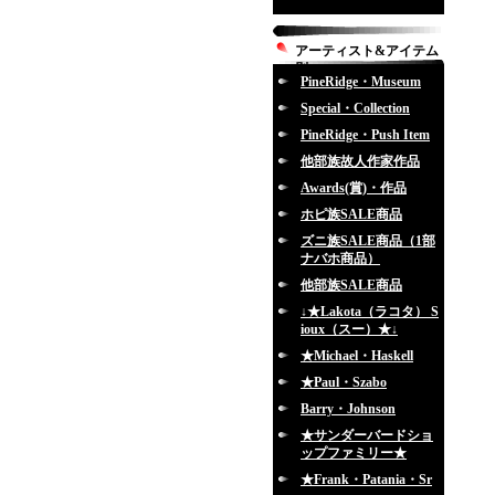
アーティスト&アイテム
別
PineRidge・Museum
Special・Collection
PineRidge・Push Item
他部族故人作家作品
Awards(賞)・作品
ホピ族SALE商品
ズニ族SALE商品（1部
ナバホ商品）
他部族SALE商品
↓★Lakota（ラコタ） S
ioux（スー）★↓
★Michael・Haskell
★Paul・Szabo
Barry・Johnson
★サンダーバードショ
ップファミリー★
★Frank・Patania・Sr