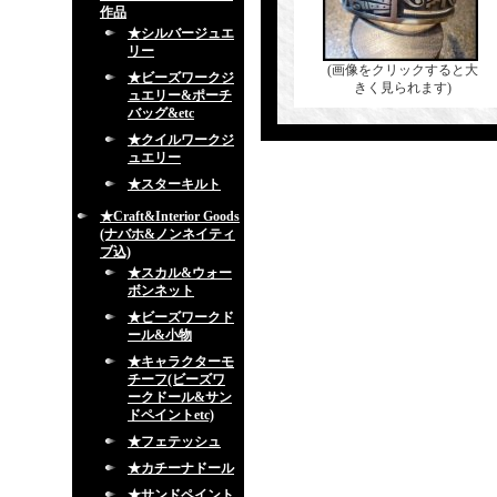
作品
★シルバージュエ
リー
(画像をクリックすると大
★ビーズワークジ
きく見られます)
ュエリー&ポーチ
バッグ&etc
★クイルワークジ
ュエリー
★スターキルト
★Craft&Interior Goods
(ナバホ&ノンネイティ
ブ込)
★スカル&ウォー
ボンネット
★ビーズワークド
ール&小物
★キャラクターモ
チーフ(ビーズワ
ークドール&サン
ドペイントetc)
★フェテッシュ
★カチーナドール
★サンドペイント