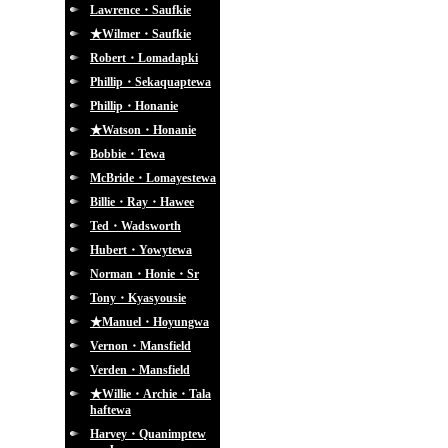
Lawrence・Saufkie
★Wilmer・Saufkie
Robert・Lomadapki
Phillip・Sekaquaptewa
Phillip・Honanie
★Watson・Honanie
Bobbie・Tewa
McBride・Lomayestewa
Billie・Ray・Hawee
Ted・Wadsworth
Hubert・Yowytewa
Norman・Honie・Sr
Tony・Kyasyousie
★Manuel・Hoyungwa
Vernon・Mansfield
Verden・Mansfield
★Willie・Archie・Tala
haftewa
Harvey・Quanimptew