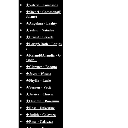
★Valerie・Comosona
★Shenel・Comosona(P
oblano)
★Angelena・Laahty
★Yelmo・Natachu
★Ernest・Leekela
★Larry&Rath・Lonjos
e
★Ryland&Claudia・G
asper
★Clarence・Booqua
★Joyce・Waseta
★Phyllia・Lucio
★Vernon・Vacit
★Jessica・Chavez
★Quinton・Bowannie
★Rose・Unkestine
★Judith・Calavaza
★Rose・Calavaza