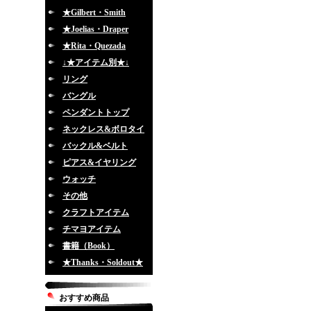
★Gilbert・Smith
★Joelias・Draper
★Rita・Quezada
↓★アイテム別★↓
リング
バングル
ペンダントトップ
ネックレス&ボロタイ
バックル&ベルト
ピアス&イヤリング
ウォッチ
その他
クラフトアイテム
チマヨアイテム
書籍（Book）
★Thanks・Soldout★
おすすめ商品