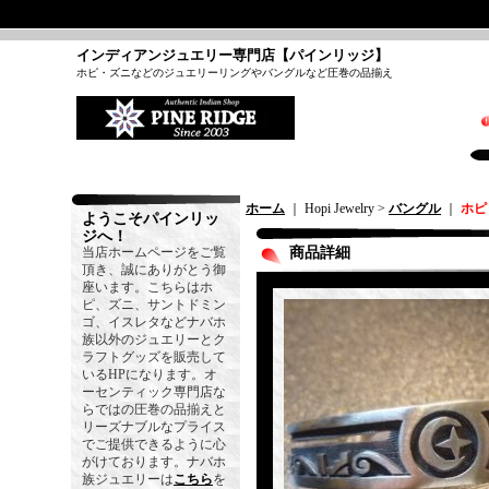
インディアンジュエリー専門店【パインリッジ】
ホピ・ズニなどのジュエリーリングやバングルなど圧巻の品揃え
ホーム
｜ Hopi Jewelry >
バングル
｜
ホピ
ようこそパインリッ
ジへ！
当店ホームページをご覧
商品詳細
頂き、誠にありがとう御
座います。こちらはホ
ピ、ズニ、サントドミン
ゴ、イスレタなどナバホ
族以外のジュエリーとク
ラフトグッズを販売して
いるHPになります。オ
ーセンティック専門店な
らではの圧巻の品揃えと
リーズナブルなプライス
でご提供できるように心
がけております。ナバホ
族ジュエリーは
こちら
を