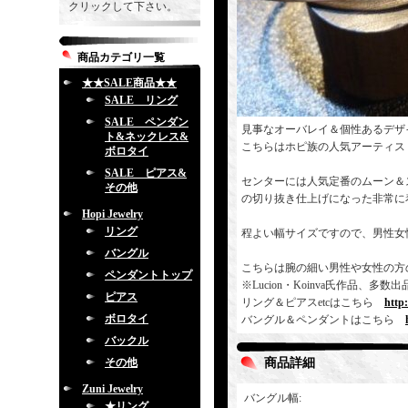
クリックして下さい。
商品カテゴリ一覧
★★SALE商品★★
SALE リング
SALE ペンダン
見事なオーバレイ＆個性あるデザ
ト&ネックレス&
こちらはホピ族の人気アーティス
ボロタイ
SALE ピアス&
センターには人気定番のムーン＆
その他
の切り抜き仕上げになった非常に
Hopi Jewelry
リング
程よい幅サイズですので、男性女
バングル
こちらは腕の細い男性や女性の方
ペンダントトップ
※Lucion・Koinva氏作品
ピアス
リング＆ピアスetcはこちら
http
ボロタイ
バングル＆ペンダントはこちら
バックル
その他
商品詳細
Zuni Jewelry
バングル幅
:
★リング