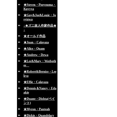
★Steven・Pooyouma・
Kuyvya
★Guy&Joe&Louie・Jo
sytewa
↓★ズニ故人作家作品★
↓
★オールド作品
★Juan・Calavaza
★Alice・Quam
★Andrew・Dewa
★Lee&Mary・Weeboth
ee
★Robert&Bernice・Lee
kya
★Effie・Calavaza
★Dennis＆Nancy・Eda
akie
★Duane・Dishta(ペイ
ント)
★Myron・Panteah
★Dickie・Quandelacy