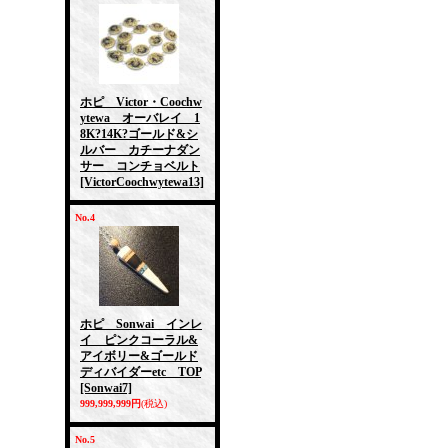
ホピ Victor・Coochw
ytewa オーバレイ 1
8K?14K?ゴールド&シ
ルバー カチーナダン
サー コンチョベルト
[VictorCoochwytewa13]
No.4
ホピ Sonwai インレ
イ ピンクコーラル&
アイボリー&ゴールド
ディバイダーetc TOP
[Sonwai7]
999,999,999円
(税込)
No.5