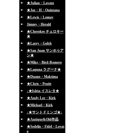
★Julian・Lovato
★Joe・H・Quintana
★Lewis・Lomay
Jimmy・Herald
★Cherokee チェロキー
★
★Larry・Golsh
★San Juan サンホゥア
ン★
★Mike・Bird-Romero
★Laguna ラグーナ★
★Duane・Maktima
★Chris・Pruitt
↓★Isleta イスレタ★
★Andy Lee・Kirk
★Michael・Kirk
↓★サントドミンゴ★↓
★Antique&Old作品
★Sedelio・Fidel・Lovat
o