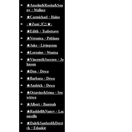
★Anselm&Rosita&Son
ny・Wallace
★Carmichael・Haloo
↓★Zuni ズニ★↓
★Edith・Tsabetsaye
★Veronica・Poblano
★Jake・Livingston
★Lorraine・Waatsa
★Vincent&Soccoro・Jo
hnson
★Don・Dewa
★Barbara・Dewa
★Andrick・Dewa
★Octavius&Irma・Seo
wtewa
★Albert・Banteah
★Ruddell&Nancy・Lac
onsello
★Dale&Sanford&Derri
ck・Edaakie