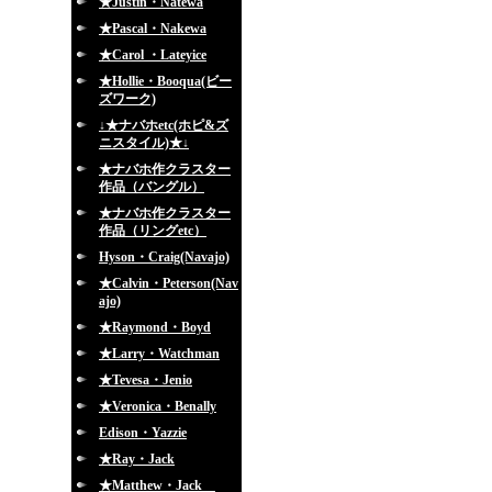
★Justin・Natewa
★Pascal・Nakewa
★Carol ・Lateyice
★Hollie・Booqua(ビー
ズワーク)
↓★ナバホetc(ホピ&ズ
ニスタイル)★↓
★ナバホ作クラスター
作品（バングル）
★ナバホ作クラスター
作品（リングetc）
Hyson・Craig(Navajo)
★Calvin・Peterson(Nav
ajo)
★Raymond・Boyd
★Larry・Watchman
★Tevesa・Jenio
★Veronica・Benally
Edison・Yazzie
★Ray・Jack
★Matthew・Jack