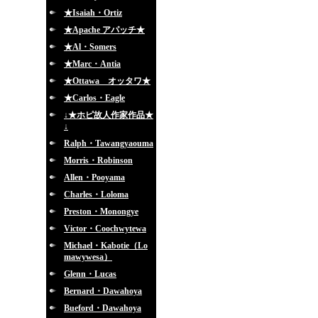
★Isaiah・Ortiz
★Apache アパッチ★
★Al・Somers
★Marc・Antia
★Ottawa オッタワ★
★Carlos・Eagle
↓★ホピ故人作家作品★
↓
Ralph・Tawangyaouma
Morris・Robinson
Allen・Pooyama
Charles・Loloma
Preston・Monongye
Victor・Coochwytewa
Michael・Kabotie（Lo
mawywesa）
Glenn・Lucas
Bernard・Dawahoya
Bueford・Dawahoya