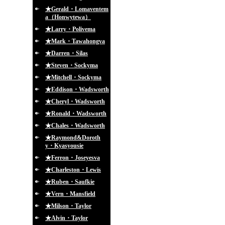
★Gerald・Lomaventem
a（Honwytewa）
★Larry・Polivema
★Mark・Tawahongva
★Darren・Silas
★Steven・Sockyma
★Mitchell・Sockyma
★Eddison・Wadsworth
★Cheryl・Wadsworth
★Ronald・Wadsworth
★Chales・Wadsworth
★Raymond&Doroth
y・Kyasyousie
★Ferron・Joseyesva
★Charleston・Lewis
★Ruben・Saufkie
★Vern・Mansfield
★Milson・Taylor
★Alvin・Taylor