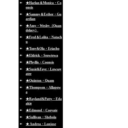
★Harlan＆Monica・Co
onsis
★Sammy＆Esther・Gu
ardian
★Amy・Wesley（Quan
delacy）
★Fred＆Lolita・Natach
u
★Tony&Ola・Eriacho
★Eldrick・Seowtewa
★Phyllis・Coonsis
★Susie&Faye・Lowsay
atee
★Quinton・Quam
★Thompson・Allapow
a
★Rayland&Patty・Eda
akie
★Edmond・Cooyate
★Sullivan・Shebola
★ Andrea・Lonjose