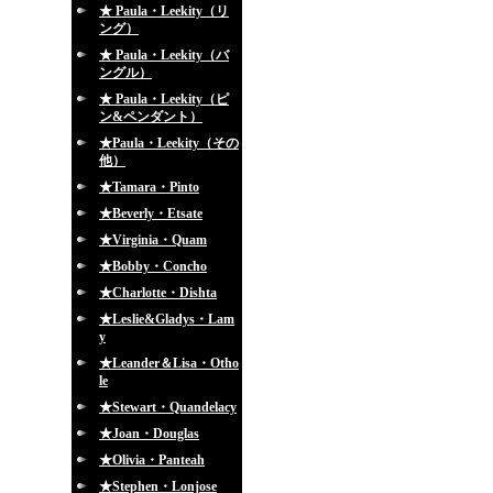
★ Paula・Leekity（リ
ング）
★ Paula・Leekity（バ
ングル）
★ Paula・Leekity（ピ
ン&ペンダント）
★Paula・Leekity（その
他）
★Tamara・Pinto
★Beverly・Etsate
★Virginia・Quam
★Bobby・Concho
★Charlotte・Dishta
★Leslie&Gladys・Lam
y
★Leander＆Lisa・Otho
le
★Stewart・Quandelacy
★Joan・Douglas
★Olivia・Panteah
★Stephen・Lonjose