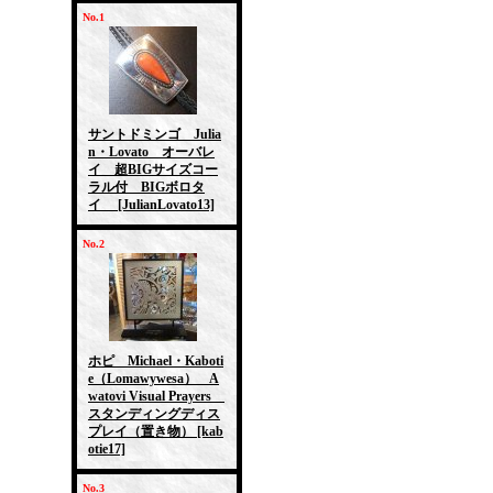
No.1
サントドミンゴ Julia
n・Lovato オーバレ
イ 超BIGサイズコー
ラル付 BIGボロタ
イ
[JulianLovato13]
No.2
ホピ Michael・Kaboti
e（Lomawywesa） A
watovi Visual Prayers
スタンディングディス
プレイ（置き物）
[kab
otie17]
No.3