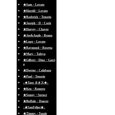
★Sam・Lovato
★Harold・Lovato
★Roderick・Tenorio
★Joseph・D・Coriz
★Harvey・Chavez
★Joe&Angle・Reano
★Lupe・Lovato
★Raymond・Rosetta
★Mary・Tafoya
★Gilbert・Dino・Garci
a
★Dorene・Calabaza
★Paul・Tenorio
↓★Taos タオス★↓
★Ken・Romero
★Sonny・Spruce
★Buffalo・Dancer
↓★SanFelipe★↓
★Timmy・Yazzie