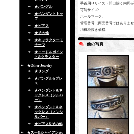
手首周りサイズ（開口除く内周&
★バングル
可能サイズ
:
★ペンダントトッ
ホールマーク
:
プ
管理番号（商品番号ではありませ
★ピアス
消費税抜き価格
:
★その他
★キャラクターモ
他の写真
チーフ
★ニードルポイン
ト&クラスター
★Other Jewelry
★リング
★バングル&ブレ
ス
★ペンダント&ネ
ックレス（シルバ
ー）
★ペンダント&ネ
ックレス（ノンシ
ルバー）
★ピアス&その他
★スー&シャイアンetc