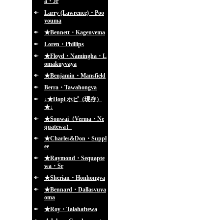
a・Jr
Larry (Lawrence)・Poo
youma
★Bennett・Kagenvema
Loren・Phillips
★Floyd・Namingha・L
omakuyvaya
★Benjamin・Mansfield
Berra・Tawahongva
↓★Hopi ホピ（現存）
★↓
★Sonwai（Verma・Ne
quatewa）
★Charles&Don・Suppl
ee
★Raymond・Sequapte
wa・Sr
★Sherian・Honhongva
★Bennard・Dallasvuya
oma
★Roy・Talahaftewa