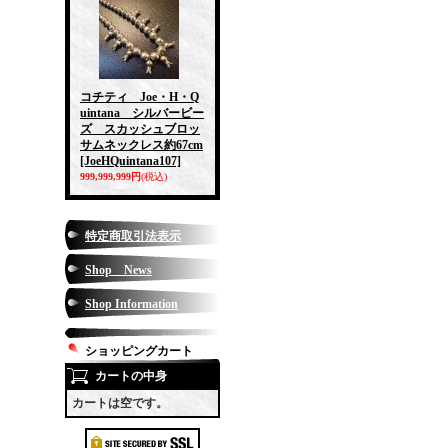
コチティ Joe・H・Q
uintana シルバービー
ズ スカッシュブロッ
サムネックレス約67cm
[JoeHQuintana107]
999,999,999円
(税込)
特定商取引法表示
Shop News
Shop Information
ショッピングカート
カートの中身
カートは空です。