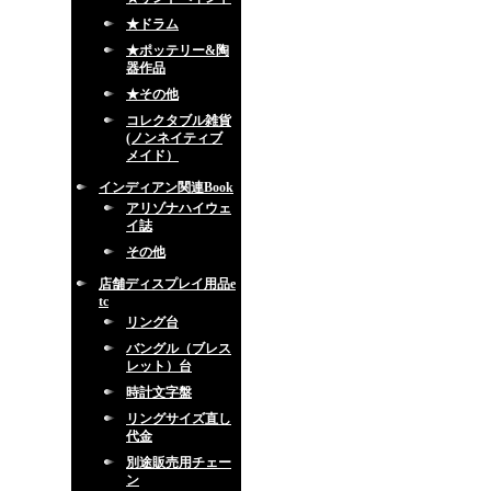
★ドラム
★ポッテリー&陶
器作品
★その他
コレクタブル雑貨
(ノンネイティブ
メイド）
インディアン関連Book
アリゾナハイウェ
イ誌
その他
店舗ディスプレイ用品e
tc
リング台
バングル（ブレス
レット）台
時計文字盤
リングサイズ直し
代金
別途販売用チェー
ン