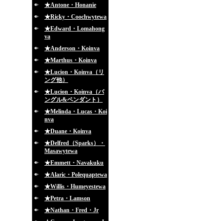
★Antone・Honanie
★Ricky・Coochwytewa
★Edward・Lomahong
va
★Anderson・Koinva
★Marthus・Koinva
★Lucion・Koinva（リ
ング他）
★Lucion・Koinva（バ
ングル&ペンダント）
★Melinda・Lucas・Koi
nva
★Duane・Koinva
★Delfred（Sparks）・
Masawytewa
★Emmett・Navakuku
★Alaric・Polequaptewa
★Willis・Humeyestewa
★Petra・Lamson
★Nathan・Fred・Jr