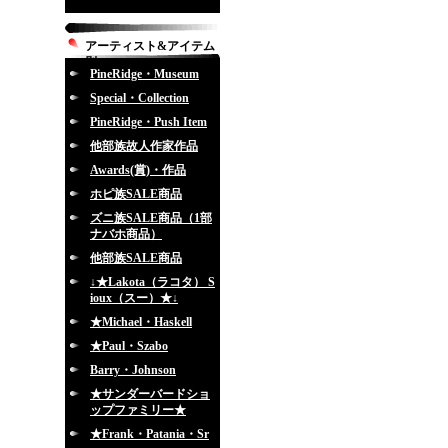
アーティスト&アイテム
別
PineRidge・Museum
Special・Collection
PineRidge・Push Item
他部族故人作家作品
Awards(賞)・作品
ホピ族SALE商品
ズニ族SALE商品（1部
ナバホ商品）
他部族SALE商品
↓★Lakota（ラコタ） S
ioux（スー）★↓
★Michael・Haskell
★Paul・Szabo
Barry・Johnson
★サンダーバードショ
ップファミリー★
★Frank・Patania・Sr