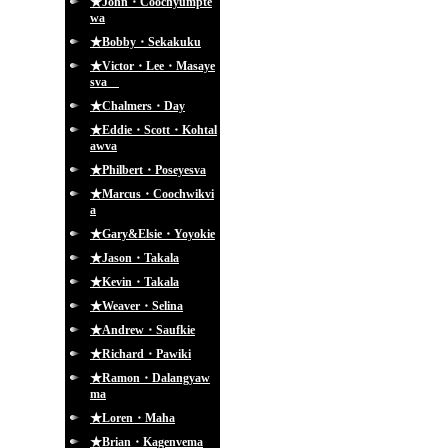
★John・Coochyumpte
wa
★Bobby・Sekakuku
★Victor・Lee・Masaye
sva
★Chalmers・Day
★Eddie・Scott・Kohtal
awva
★Philbert・Poseyesva
★Marcus・Coochwikvi
a
★Gary&Elsie・Yoyokie
★Jason・Takala
★Kevin・Takala
★Weaver・Selina
★Andrew・Saufkie
★Richard・Pawiki
★Ramon・Dalangyaw
ma
★Loren・Maha
★Brian・Kagenvema