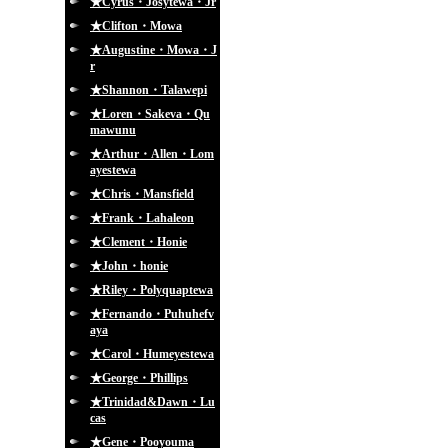
★Cyrus・Josytewa・Jr
★Clifton・Mowa
★Augustine・Mowa・J
r
★Shannon・Talawepi
★Loren・Sakeva・Qu
mawunu
★Arthur・Allen・Lom
ayestewa
★Chris・Mansfield
★Frank・Lahaleon
★Clement・Honie
★John・honie
★Riley・Polyquaptewa
★Fernando・Puhuhefv
aya
★Carol・Humeyestewa
★George・Phillips
★Trinidad&Dawn・Lu
cas
★Gene・Pooyouma