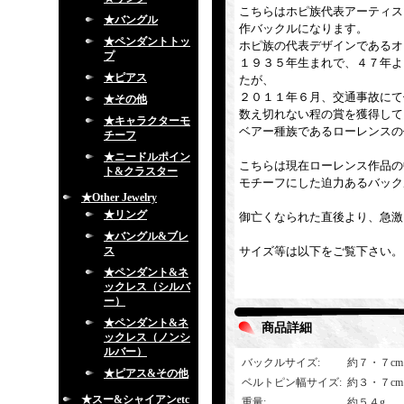
こちらはホピ族代表アーティストの
★バングル
作バックルになります。
★ペンダントトッ
ホピ族の代表デザインであるオ
プ
１９３５年生まれで、４７年よ
★ピアス
たが、
２０１１年６月、交通事故にて
★その他
数え切れない程の賞を獲得して
★キャラクターモ
ベアー種族であるローレンスの
チーフ
★ニードルポイン
こちらは現在ローレンス作品の
ト&クラスター
モチーフにした迫力あるバック
★Other Jewelry
★リング
御亡くなられた直後より、急激
★バングル&ブレ
ス
サイズ等は以下をご覧下さい。
★ペンダント&ネ
ックレス（シルバ
ー）
★ペンダント&ネ
商品詳細
ックレス（ノンシ
ルバー）
バックルサイズ
:
約７・７cm
★ピアス&その他
ベルトピン幅サイズ
:
約３・７c
★スー&シャイアンetc
重量
:
約５４g