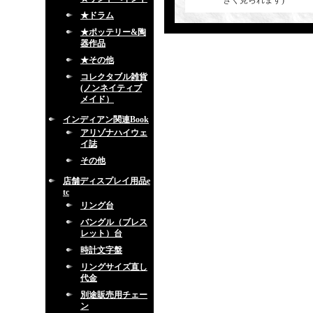
きく見られます)
★ドラム
★ポッテリー&陶
器作品
★その他
コレクタブル雑貨
(ノンネイティブ
メイド）
インディアン関連Book
アリゾナハイウェ
イ誌
その他
店舗ディスプレイ用品e
tc
リング台
バングル（ブレス
レット）台
時計文字盤
リングサイズ直し
代金
別途販売用チェー
ン