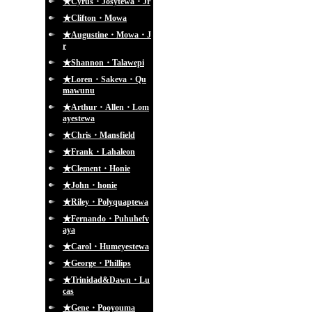
★Cyrus・Josytewa・Jr
★Clifton・Mowa
★Augustine・Mowa・J
r
★Shannon・Talawepi
★Loren・Sakeva・Qu
mawunu
★Arthur・Allen・Lom
ayestewa
★Chris・Mansfield
★Frank・Lahaleon
★Clement・Honie
★John・honie
★Riley・Polyquaptewa
★Fernando・Puhuhefv
aya
★Carol・Humeyestewa
★George・Phillips
★Trinidad&Dawn・Lu
cas
★Gene・Pooyouma