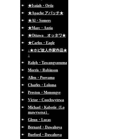
★Isaiah・Ortiz
★Apache アパッチ★
★Al・Somers
★Marc・Antia
★Ottawa オッタワ★
★Carlos・Eagle
↓★ホピ故人作家作品★
↓
Ralph・Tawangyaouma
Morris・Robinson
Allen・Pooyama
Charles・Loloma
Preston・Monongye
Victor・Coochwytewa
Michael・Kabotie（Lo
mawywesa）
Glenn・Lucas
Bernard・Dawahoya
Bueford・Dawahoya