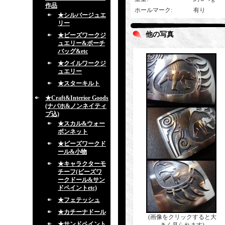
作品
ホールマーク
:
有り
★シルバージュエ
リー
他の写真
★ビーズワークジ
ュエリー&ポーチ
バッグ&etc
★クイルワークジ
ュエリー
★スターキルト
★Craft&Interior Goods
(ナバホ&ノンネイティ
ブ込)
★スカル&ウォー
ボンネット
★ビーズワークド
ール&小物
★キャラクターモ
チーフ(ビーズワ
ークドール&サン
ドペイントetc)
★フェテッシュ
★カチーナドール
(画像をクリックすると大
★サンドペイント