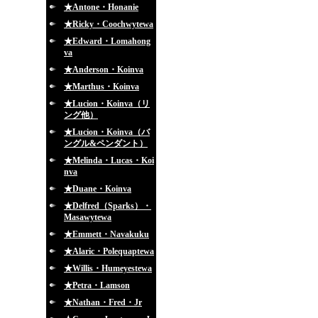
★Antone・Honanie
★Ricky・Coochwytewa
★Edward・Lomahong
va
★Anderson・Koinva
★Marthus・Koinva
★Lucion・Koinva（リ
ング他）
★Lucion・Koinva（バ
ングル&ペンダント）
★Melinda・Lucas・Koi
nva
★Duane・Koinva
★Delfred（Sparks）・
Masawytewa
★Emmett・Navakuku
★Alaric・Polequaptewa
★Willis・Humeyestewa
★Petra・Lamson
★Nathan・Fred・Jr