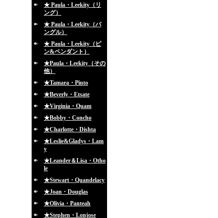
★ Paula・Leekity（リ
ング）
★ Paula・Leekity（バ
ングル）
★ Paula・Leekity（ピ
ン&ペンダント）
★Paula・Leekity（その
他）
★Tamara・Pinto
★Beverly・Etsate
★Virginia・Quam
★Bobby・Concho
★Charlotte・Dishta
★Leslie&Gladys・Lam
y
★Leander＆Lisa・Otho
le
★Stewart・Quandelacy
★Joan・Douglas
★Olivia・Panteah
★Stephen・Lonjose