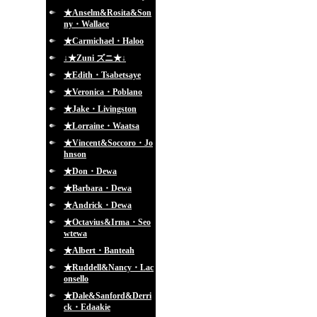
★Anselm&Rosita&Son
ny・Wallace
★Carmichael・Haloo
↓★Zuni ズニ★↓
★Edith・Tsabetsaye
★Veronica・Poblano
★Jake・Livingston
★Lorraine・Waatsa
★Vincent&Soccoro・Jo
hnson
★Don・Dewa
★Barbara・Dewa
★Andrick・Dewa
★Octavius&Irma・Seo
wtewa
★Albert・Banteah
★Ruddell&Nancy・Lac
onsello
★Dale&Sanford&Derri
ck・Edaakie