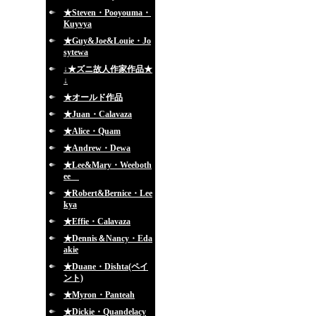
★Steven・Pooyouma・
Kuyvya
★Guy&Joe&Louie・Jo
sytewa
↓★ズニ故人作家作品★
↓
★オールド作品
★Juan・Calavaza
★Alice・Quam
★Andrew・Dewa
★Lee&Mary・Weeboth
ee
★Robert&Bernice・Lee
kya
★Effie・Calavaza
★Dennis＆Nancy・Eda
akie
★Duane・Dishta(ペイ
ント)
★Myron・Panteah
★Dickie・Quandelacy