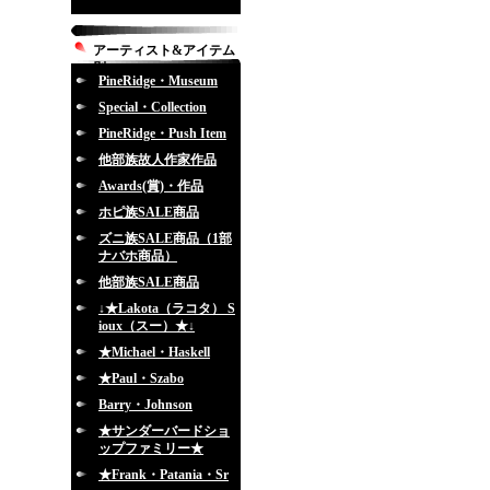
アーティスト&アイテム
別
PineRidge・Museum
Special・Collection
PineRidge・Push Item
他部族故人作家作品
Awards(賞)・作品
ホピ族SALE商品
ズニ族SALE商品（1部
ナバホ商品）
他部族SALE商品
↓★Lakota（ラコタ） S
ioux（スー）★↓
★Michael・Haskell
★Paul・Szabo
Barry・Johnson
★サンダーバードショ
ップファミリー★
★Frank・Patania・Sr