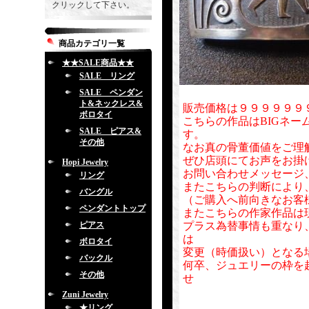
クリックして下さい。
商品カテゴリ一覧
★★SALE商品★★
SALE リング
SALE ペンダン
ト&ネックレス&
販売価格は９９９９９９
ボロタイ
こちらの作品はBIGネー
SALE ピアス&
す。
その他
なお真の骨董価値をご理
ぜひ店頭にてお声をお掛
Hopi Jewelry
お問い合わせメッセージ
リング
またこちらの判断により
バングル
（ご購入へ前向きなお客
ペンダントトップ
またこちらの作家作品は
ピアス
プラス為替事情も重なり
は
ボロタイ
変更（時価扱い）となる
バックル
何卒、ジュエリーの枠を
その他
せ
Zuni Jewelry
★リング