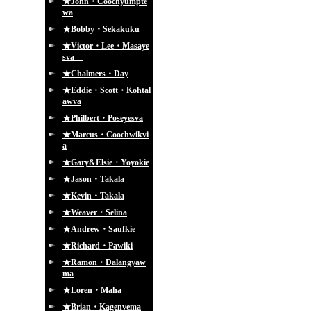
★John・Coochyumpte
wa
★Bobby・Sekakuku
★Victor・Lee・Masaye
sva
★Chalmers・Day
★Eddie・Scott・Kohtal
awva
★Philbert・Poseyesva
★Marcus・Coochwikvi
a
★Gary&Elsie・Yoyokie
★Jason・Takala
★Kevin・Takala
★Weaver・Selina
★Andrew・Saufkie
★Richard・Pawiki
★Ramon・Dalangyaw
ma
★Loren・Maha
★Brian・Kagenvema