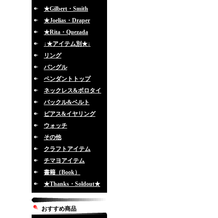
★Gilbert・Smith
★Joelias・Draper
★Rita・Quezada
↓★アイテム別★↓
リング
バングル
ペンダントトップ
ネックレス&ボロタイ
バックル&ベルト
ピアス&イヤリング
ウォッチ
その他
クラフトアイテム
チマヨアイテム
書籍（Book）
★Thanks・Soldout★
おすすめ商品