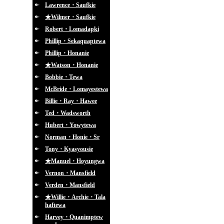
Lawrence・Saufkie
★Wilmer・Saufkie
Robert・Lomadapki
Phillip・Sekaquaptewa
Phillip・Honanie
★Watson・Honanie
Bobbie・Tewa
McBride・Lomayestewa
Billie・Ray・Hawee
Ted・Wadsworth
Hubert・Yowytewa
Norman・Honie・Sr
Tony・Kyasyousie
★Manuel・Hoyungwa
Vernon・Mansfield
Verden・Mansfield
★Willie・Archie・Tala
haftewa
Harvey・Quanimptew