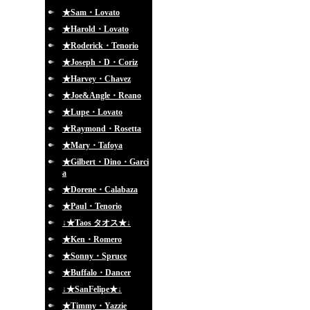
★Sam・Lovato
★Harold・Lovato
★Roderick・Tenorio
★Joseph・D・Coriz
★Harvey・Chavez
★Joe&Angle・Reano
★Lupe・Lovato
★Raymond・Rosetta
★Mary・Tafoya
★Gilbert・Dino・Garci
a
★Dorene・Calabaza
★Paul・Tenorio
↓★Taos タオス★↓
★Ken・Romero
★Sonny・Spruce
★Buffalo・Dancer
↓★SanFelipe★↓
★Timmy・Yazzie