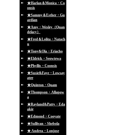
★Harlan＆Monica・Co
onsis
★Sammy＆Esther・Gu
ardian
★Amy・Wesley（Quan
delacy）
★Fred＆Lolita・Natach
u
★Tony&Ola・Eriacho
★Eldrick・Seowtewa
★Phyllis・Coonsis
★Susie&Faye・Lowsay
atee
★Quinton・Quam
★Thompson・Allapow
a
★Rayland&Patty・Eda
akie
★Edmond・Cooyate
★Sullivan・Shebola
★ Andrea・Lonjose