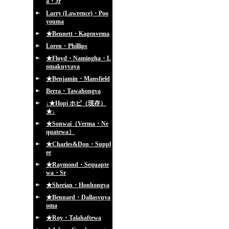
a・Jr
Larry (Lawrence)・Poo
youma
★Bennett・Kagenvema
Loren・Phillips
★Floyd・Namingha・L
omakuyvaya
★Benjamin・Mansfield
Berra・Tawahongva
↓★Hopi ホピ（現存）
★↓
★Sonwai（Verma・Ne
quatewa）
★Charles&Don・Suppl
ee
★Raymond・Sequapte
wa・Sr
★Sherian・Honhongva
★Bennard・Dallasvuya
oma
★Roy・Talahaftewa