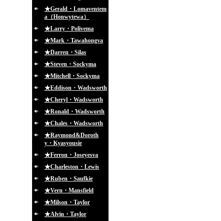
★Gerald・Lomaventem
a（Honwytewa）
★Larry・Polivema
★Mark・Tawahongva
★Darren・Silas
★Steven・Sockyma
★Mitchell・Sockyma
★Eddison・Wadsworth
★Cheryl・Wadsworth
★Ronald・Wadsworth
★Chales・Wadsworth
★Raymond&Doroth
y・Kyasyousie
★Ferron・Joseyesva
★Charleston・Lewis
★Ruben・Saufkie
★Vern・Mansfield
★Milson・Taylor
★Alvin・Taylor