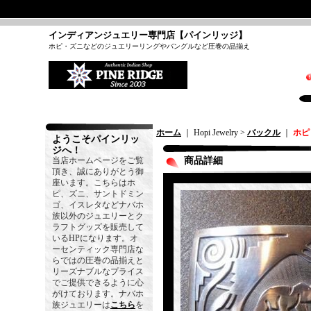
インディアンジュエリー専門店【パインリッジ】
ホピ・ズニなどのジュエリーリングやバングルなど圧巻の品揃え
ホーム
｜ Hopi Jewelry >
バックル
｜
ホピ
ようこそパインリッ
ジへ！
当店ホームページをご覧
商品詳細
頂き、誠にありがとう御
座います。こちらはホ
ピ、ズニ、サントドミン
ゴ、イスレタなどナバホ
族以外のジュエリーとク
ラフトグッズを販売して
いるHPになります。オ
ーセンティック専門店な
らではの圧巻の品揃えと
リーズナブルなプライス
でご提供できるように心
がけております。ナバホ
族ジュエリーは
こちら
を