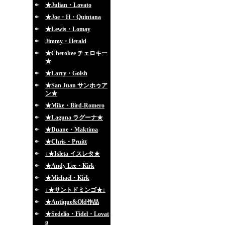
★Julian・Lovato
★Joe・H・Quintana
★Lewis・Lomay
Jimmy・Herald
★Cherokee チェロキー
★
★Larry・Golsh
★San Juan サンホゥア
ン★
★Mike・Bird-Romero
★Laguna ラグーナ★
★Duane・Maktima
★Chris・Pruitt
↓★Isleta イスレタ★
★Andy Lee・Kirk
★Michael・Kirk
↓★サントドミンゴ★↓
★Antique&Old作品
★Sedelio・Fidel・Lovat
o