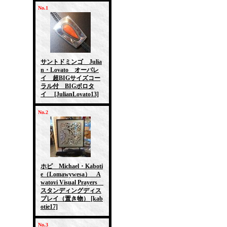
No.1
サントドミンゴ Julia
n・Lovato オーバレ
イ 超BIGサイズコー
ラル付 BIGボロタ
イ
[JulianLovato13]
No.2
ホピ Michael・Kaboti
e（Lomawywesa） A
watovi Visual Prayers
スタンディングディス
プレイ（置き物）
[kab
otie17]
No.3