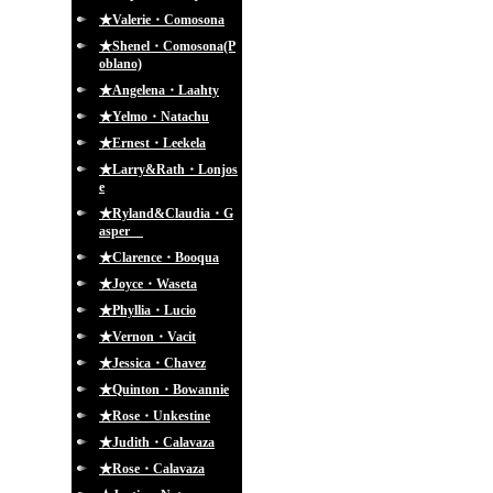
★Valerie・Comosona
★Shenel・Comosona(P
oblano)
★Angelena・Laahty
★Yelmo・Natachu
★Ernest・Leekela
★Larry&Rath・Lonjos
e
★Ryland&Claudia・G
asper
★Clarence・Booqua
★Joyce・Waseta
★Phyllia・Lucio
★Vernon・Vacit
★Jessica・Chavez
★Quinton・Bowannie
★Rose・Unkestine
★Judith・Calavaza
★Rose・Calavaza