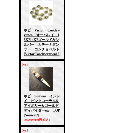
ホピ Victor・Coochw
ytewa オーバレイ 1
8K?14K?ゴールド&シ
ルバー カチーナダン
サー コンチョベルト
[VictorCoochwytewa13]
No.4
ホピ Sonwai インレ
イ ピンクコーラル&
アイボリー&ゴールド
ディバイダーetc TOP
[Sonwai7]
999,999,999円
(税込)
No.5