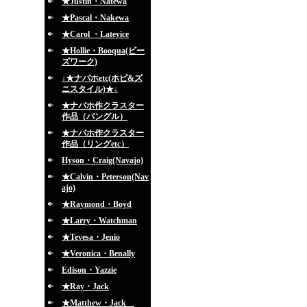
★Justin・Natewa
★Pascal・Nakewa
★Carol ・Lateyice
★Hollie・Booqua(ビー
ズワーク)
↓★ナバホetc(ホピ&ズ
ニスタイル)★↓
★ナバホ作クラスター
作品（バングル）
★ナバホ作クラスター
作品（リングetc）
Hyson・Craig(Navajo)
★Calvin・Peterson(Nav
ajo)
★Raymond・Boyd
★Larry・Watchman
★Tevesa・Jenio
★Veronica・Benally
Edison・Yazzie
★Ray・Jack
★Matthew・Jack