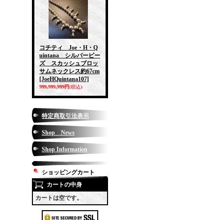
コチティ Joe・H・Q
uintana シルバービー
ズ スカッシュブロッ
サムネックレス約67cm
[JoeHQuintana107]
999,999,999円
(税込)
特定商取引法表示
Shop News
Shop Information
ショッピングカート
カートの中身
カートは空です。